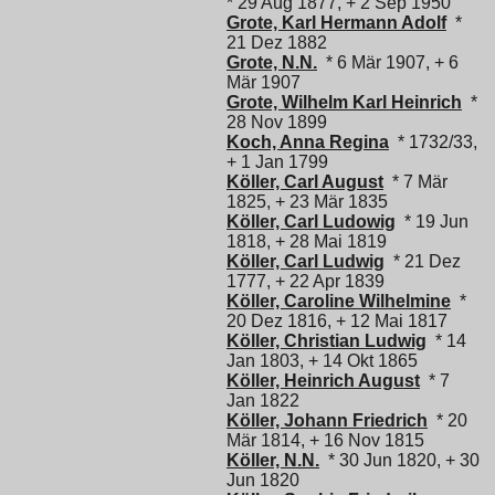
* 29 Aug 1877, + 2 Sep 1950
Grote, Karl Hermann Adolf
*
21 Dez 1882
Grote, N.N.
* 6 Mär 1907, + 6
Mär 1907
Grote, Wilhelm Karl Heinrich
*
28 Nov 1899
Koch, Anna Regina
* 1732/33,
+ 1 Jan 1799
Köller, Carl August
* 7 Mär
1825, + 23 Mär 1835
Köller, Carl Ludowig
* 19 Jun
1818, + 28 Mai 1819
Köller, Carl Ludwig
* 21 Dez
1777, + 22 Apr 1839
Köller, Caroline Wilhelmine
*
20 Dez 1816, + 12 Mai 1817
Köller, Christian Ludwig
* 14
Jan 1803, + 14 Okt 1865
Köller, Heinrich August
* 7
Jan 1822
Köller, Johann Friedrich
* 20
Mär 1814, + 16 Nov 1815
Köller, N.N.
* 30 Jun 1820, + 30
Jun 1820