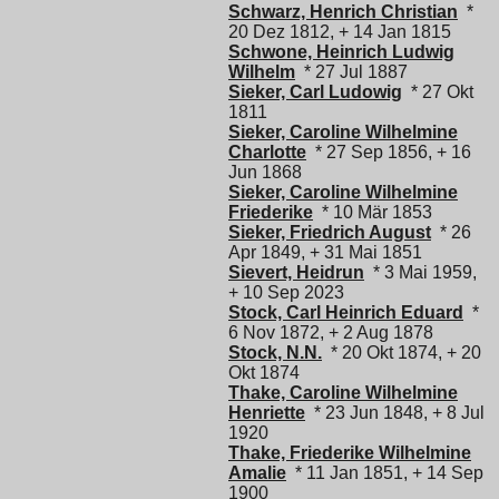
Schwarz, Henrich Christian
*
20 Dez 1812, + 14 Jan 1815
Schwone, Heinrich Ludwig
Wilhelm
* 27 Jul 1887
Sieker, Carl Ludowig
* 27 Okt
1811
Sieker, Caroline Wilhelmine
Charlotte
* 27 Sep 1856, + 16
Jun 1868
Sieker, Caroline Wilhelmine
Friederike
* 10 Mär 1853
Sieker, Friedrich August
* 26
Apr 1849, + 31 Mai 1851
Sievert, Heidrun
* 3 Mai 1959,
+ 10 Sep 2023
Stock, Carl Heinrich Eduard
*
6 Nov 1872, + 2 Aug 1878
Stock, N.N.
* 20 Okt 1874, + 20
Okt 1874
Thake, Caroline Wilhelmine
Henriette
* 23 Jun 1848, + 8 Jul
1920
Thake, Friederike Wilhelmine
Amalie
* 11 Jan 1851, + 14 Sep
1900