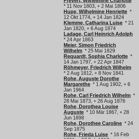
Frevert, Wilhelmine Charlotte
* 11 Nov 1803, + 2 Mai 1806
Hupe, Wilhelmine Henriette
*
12 Okt 1774, + 14 Jan 1824
Klemme, Catharina Luise
* 21
Jan 1820, + 6 Aug 1874
Ladage, Carl Heinrich Adolph
* 24 Apr 1863
Meier, Simon Friedrich
Wilhelm
* 25 Mai 1829
Requardt, Sophia Charlotte
*
14 Jan 1797, + 22 Apr 1847
Röhmeyer, Friedrich Wilhelm
* 2 Aug 1812, + 8 Nov 1841
Rohe, Auguste Dorothe
Margarethe
* 1 Aug 1902, + 6
Jan 1964
Rohe, Carl Friedrich Wilhelm
*
28 Mai 1873, + 26 Aug 1876
Rohe, Dorothea Louise
Auguste
* 10 Mär 1867, + 28
Jun 1898
Rohe, Dorothee Caroline
* 24
Sep 1875
Rohe, Frieda Luise
* 16 Feb