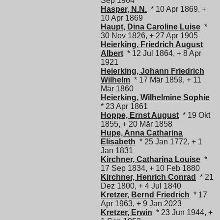
Sep 1904
Hasper, N.N.
* 10 Apr 1869, +
10 Apr 1869
Haupt, Dina Caroline Luise
*
30 Nov 1826, + 27 Apr 1905
Heierking, Friedrich August
Albert
* 12 Jul 1864, + 8 Apr
1921
Heierking, Johann Friedrich
Wilhelm
* 17 Mär 1859, + 11
Mär 1860
Heierking, Wilhelmine Sophie
* 23 Apr 1861
Hoppe, Ernst August
* 19 Okt
1855, + 20 Mär 1858
Hupe, Anna Catharina
Elisabeth
* 25 Jan 1772, + 1
Jan 1831
Kirchner, Catharina Louise
*
17 Sep 1834, + 10 Feb 1880
Kirchner, Henrich Conrad
* 21
Dez 1800, + 4 Jul 1840
Kretzer, Bernd Friedrich
* 17
Apr 1963, + 9 Jan 2023
Kretzer, Erwin
* 23 Jun 1944, +