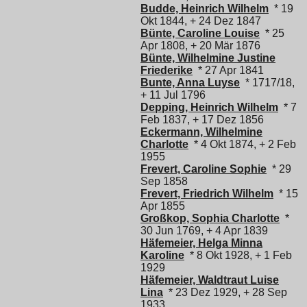
Budde, Heinrich Wilhelm
* 19
Okt 1844, + 24 Dez 1847
Bünte, Caroline Louise
* 25
Apr 1808, + 20 Mär 1876
Bünte, Wilhelmine Justine
Friederike
* 27 Apr 1841
Bunte, Anna Luyse
* 1717/18,
+ 11 Jul 1796
Depping, Heinrich Wilhelm
* 7
Feb 1837, + 17 Dez 1856
Eckermann, Wilhelmine
Charlotte
* 4 Okt 1874, + 2 Feb
1955
Frevert, Caroline Sophie
* 29
Sep 1858
Frevert, Friedrich Wilhelm
* 15
Apr 1855
Großkop, Sophia Charlotte
*
30 Jun 1769, + 4 Apr 1839
Häfemeier, Helga Minna
Karoline
* 8 Okt 1928, + 1 Feb
1929
Häfemeier, Waldtraut Luise
Lina
* 23 Dez 1929, + 28 Sep
1933