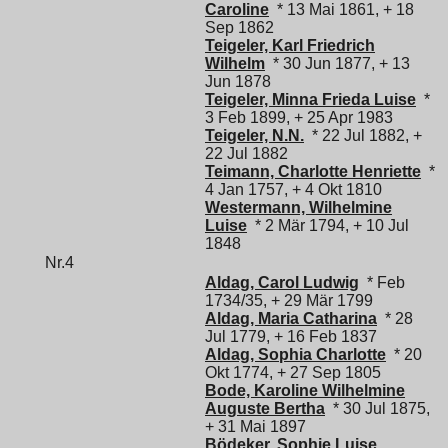
Caroline
* 13 Mai 1861, + 18
Sep 1862
Teigeler, Karl Friedrich
Wilhelm
* 30 Jun 1877, + 13
Jun 1878
Teigeler, Minna Frieda Luise
*
3 Feb 1899, + 25 Apr 1983
Teigeler, N.N.
* 22 Jul 1882, +
22 Jul 1882
Teimann, Charlotte Henriette
*
4 Jan 1757, + 4 Okt 1810
Westermann, Wilhelmine
Luise
* 2 Mär 1794, + 10 Jul
1848
Nr.4
Aldag, Carol Ludwig
* Feb
1734/35, + 29 Mär 1799
Aldag, Maria Catharina
* 28
Jul 1779, + 16 Feb 1837
Aldag, Sophia Charlotte
* 20
Okt 1774, + 27 Sep 1805
Bode, Karoline Wilhelmine
Auguste Bertha
* 30 Jul 1875,
+ 31 Mai 1897
Bödeker, Sophie Luise