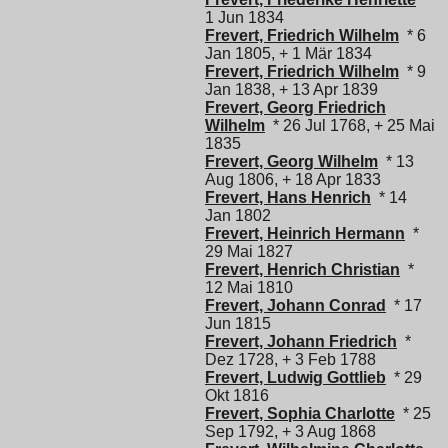
1 Jun 1834
Frevert, Friedrich Wilhelm
* 6
Jan 1805, + 1 Mär 1834
Frevert, Friedrich Wilhelm
* 9
Jan 1838, + 13 Apr 1839
Frevert, Georg Friedrich
Wilhelm
* 26 Jul 1768, + 25 Mai
1835
Frevert, Georg Wilhelm
* 13
Aug 1806, + 18 Apr 1833
Frevert, Hans Henrich
* 14
Jan 1802
Frevert, Heinrich Hermann
*
29 Mai 1827
Frevert, Henrich Christian
*
12 Mai 1810
Frevert, Johann Conrad
* 17
Jun 1815
Frevert, Johann Friedrich
*
Dez 1728, + 3 Feb 1788
Frevert, Ludwig Gottlieb
* 29
Okt 1816
Frevert, Sophia Charlotte
* 25
Sep 1792, + 3 Aug 1868