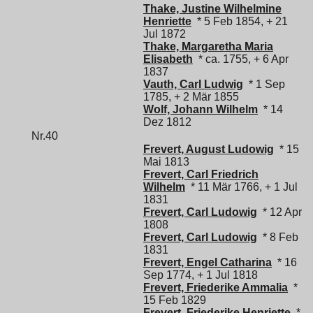
Thake, Justine Wilhelmine
Henriette
* 5 Feb 1854, + 21
Jul 1872
Thake, Margaretha Maria
Elisabeth
* ca. 1755, + 6 Apr
1837
Vauth, Carl Ludwig
* 1 Sep
1785, + 2 Mär 1855
Wolf, Johann Wilhelm
* 14
Dez 1812
Nr.40
Frevert, August Ludowig
* 15
Mai 1813
Frevert, Carl Friedrich
Wilhelm
* 11 Mär 1766, + 1 Jul
1831
Frevert, Carl Ludowig
* 12 Apr
1808
Frevert, Carl Ludowig
* 8 Feb
1831
Frevert, Engel Catharina
* 16
Sep 1774, + 1 Jul 1818
Frevert, Friederike Ammalia
*
15 Feb 1829
Frevert, Friederike Henriette
*