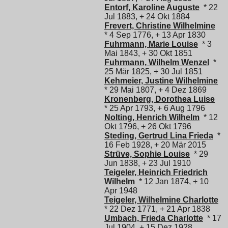
Entorf, Karoline Auguste
* 22
Jul 1883, + 24 Okt 1884
Frevert, Christine Wilhelmine
* 4 Sep 1776, + 13 Apr 1830
Fuhrmann, Marie Louise
* 3
Mai 1843, + 30 Okt 1851
Fuhrmann, Wilhelm Wenzel
*
25 Mär 1825, + 30 Jul 1851
Kehmeier, Justine Wilhelmine
* 29 Mai 1807, + 4 Dez 1869
Kronenberg, Dorothea Luise
* 25 Apr 1793, + 6 Aug 1796
Nolting, Henrich Wilhelm
* 12
Okt 1796, + 26 Okt 1796
Steding, Gertrud Lina Frieda
*
16 Feb 1928, + 20 Mär 2015
Strüve, Sophie Louise
* 29
Jun 1838, + 23 Jul 1910
Teigeler, Heinrich Friedrich
Wilhelm
* 12 Jan 1874, + 10
Apr 1948
Teigeler, Wilhelmine Charlotte
* 22 Dez 1771, + 21 Apr 1838
Umbach, Frieda Charlotte
* 17
Jul 1904, + 15 Dez 1928