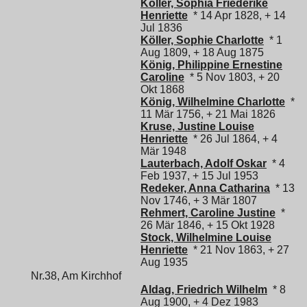
Köller, Sophia Friederike
Henriette
* 14 Apr 1828, + 14
Jul 1836
Köller, Sophie Charlotte
* 1
Aug 1809, + 18 Aug 1875
König, Philippine Ernestine
Caroline
* 5 Nov 1803, + 20
Okt 1868
König, Wilhelmine Charlotte
*
11 Mär 1756, + 21 Mai 1826
Kruse, Justine Louise
Henriette
* 26 Jul 1864, + 4
Mär 1948
Lauterbach, Adolf Oskar
* 4
Feb 1937, + 15 Jul 1953
Redeker, Anna Catharina
* 13
Nov 1746, + 3 Mär 1807
Rehmert, Caroline Justine
*
26 Mär 1846, + 15 Okt 1928
Stock, Wilhelmine Louise
Henriette
* 21 Nov 1863, + 27
Aug 1935
Nr.38, Am Kirchhof
Aldag, Friedrich Wilhelm
* 8
Aug 1900, + 4 Dez 1983