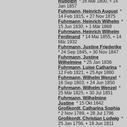
Rudolph
* 16 Mai 1800, + 14
Jan 1857
Fuhrmann, Heinrich August
*
14 Feb 1815, + 27 Nov 1875
Fuhrmann, Heinrich Wilhelm
*
15 Jun 1830, + 1 Mär 1868
Fuhrmann, Heinrich Wilhelm
Ferdinand
* 14 Mai 1855, + 14
Mär 1932
Fuhrmann, Justine Friederike
* 24 Sep 1845, + 30 Nov 1847
Fuhrmann, Justine
Wilhelmine
* 25 Jan 1836
Fuhrmann, Luise Catharina
*
12 Feb 1821, + 25 Apr 1880
Fuhrmann, Wilhelm Wenzel
*
16 Sep 1803, + 24 Jun 1850
Fuhrmann, Wilhelm Wenzel
*
25 Mär 1825, + 30 Jul 1851
Fuhrmann, Wilhelmine
Justine
* 15 Okt 1842
Großkordt, Catharina Sophia
* 2 Nov 1789, + 28 Jul 1796
Großkordt, Christian Ludwig
*
25 Jan 1756, + 19 Jun 1811