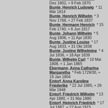
Dez 1802, + 9 Feb 1870
Bunte, Henrich Ludowig
* 11
Mär 1814
Bunte, Henrich Wilhelm
* 3
Nov 1768, + 27 Feb 1837
Bunte, Hermann Henrich
* 15
Feb 1740, + 6 Jun 1817
Bunte, Johann Wilhelm
* 5
Aug 1806, + 11 Apr 1830
Bunte, Justine Louise
* 17
Aug 1833, + 31 Okt 1838
Bunte, Justine Wilhelmine
* 4
Jul 1836, + 18 Apr 1839
Bunte, Wilhelm Carl
* 10 Mai
1808, + 1 Jan 1865
Ekermann, Anna Catharina
Margaretha
* Feb 1729/30, +
19 Jan 1804
Entorf, Anna Karoline
Friederike
* 22 Jul 1885, + 29
Mär 1948
Entorf, Friedrich Wilhelm
* 13
Apr 1880, + 31 Mai 1880
Entorf, Heinrich Friedrich
* 17
Jul 1887, + 27 Aug 1915