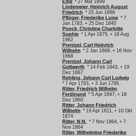
Emil
* 27 Mär 1899
Lindemeier, Heinrich August
Friedrich
* 25 Jun 1896
Pflüger, Friederike Luise
* 7
Jan 1783, + 25 Dez 1840
Poock, Christine Charlotte
Sophie
* 1 Apr 1875, + 18 Aug
1962
Prentzel, Carl Heinrich
Wilhelm
* 2 Jan 1868, + 16 Nov
1868
Prentzel, Johann Carl
Gottwerth
* 14 Feb 1843, + 19
Dez 1867
Rehling, Johann Carl Ludwig
* 7 Apr 1793, + 3 Jun 1795
Ritter, Friedrich Wilhelm
Ferdinand
* 5 Apr 1847, + 18
Dez 1860
Ritter, Johann Friedrich
Wilhelm
* 19 Apr 1811, + 10 Okt
1874
Ritter, N.N.
* 7 Nov 1864, + 7
Nov 1864
Ritter, Wilhelmine Friederike