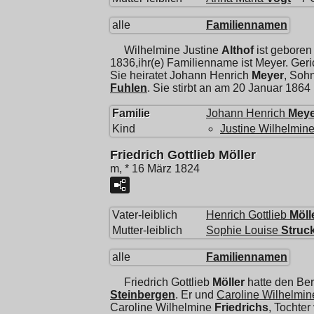
alle
Familiennamen
Wilhelmine Justine
Althof
ist geboren
1836,ihr(e) Familienname ist Meyer. Ger
Sie heiratet
Johann Henrich
Meyer
, Soh
Fuhlen
. Sie stirbt an am 20 Januar 1864
Familie
Johann Henrich
Meye
Kind
Justine Wilhelmin
Friedrich Gottlieb Möller
m, * 16 März 1824
Vater-leiblich
Henrich Gottlieb
Möll
Mutter-leiblich
Sophie Louise
Struc
alle
Familiennamen
Friedrich Gottlieb
Möller
hatte den Be
Steinbergen
. Er und
Caroline Wilhelmin
Caroline Wilhelmine
Friedrichs
, Tochte