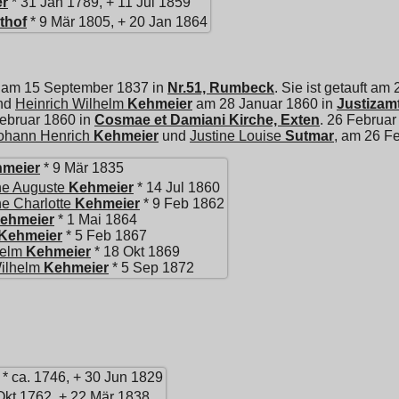
r
* 31 Jan 1789, + 11 Jul 1859
thof
* 9 Mär 1805, + 20 Jan 1864
n am 15 September 1837 in
Nr.51, Rumbeck
. Sie ist getauft a
und
Heinrich Wilhelm
Kehmeier
am 28 Januar 1860 in
Justizamt
Februar 1860 in
Cosmae et Damiani Kirche, Exten
. 26 Februar
ohann Henrich
Kehmeier
und
Justine Louise
Sutmar
, am 26 F
meier
* 9 Mär 1835
ne Auguste
Kehmeier
* 14 Jul 1860
e Charlotte
Kehmeier
* 9 Feb 1862
ehmeier
* 1 Mai 1864
Kehmeier
* 5 Feb 1867
helm
Kehmeier
* 18 Okt 1869
ilhelm
Kehmeier
* 5 Sep 1872
* ca. 1746, + 30 Jun 1829
Okt 1762, + 22 Mär 1838