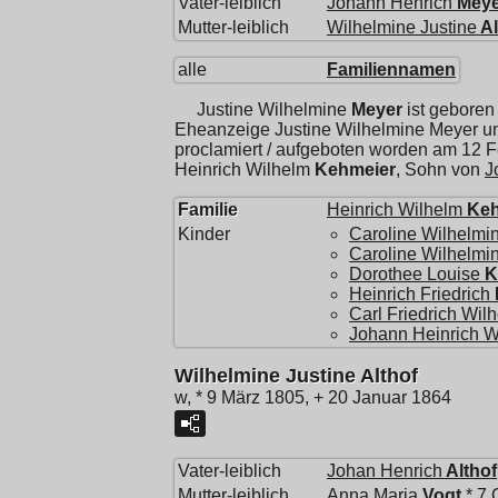
Vater-leiblich
Johann Henrich
Meye
Mutter-leiblich
Wilhelmine Justine
Al
alle
Familiennamen
Justine Wilhelmine
Meyer
ist gebore
Eheanzeige Justine Wilhelmine Meyer 
proclamiert / aufgeboten worden am 12 
Heinrich Wilhelm
Kehmeier
, Sohn von
J
Familie
Heinrich Wilhelm
Keh
Kinder
Caroline Wilhelmi
Caroline Wilhelmin
Dorothee Louise
K
Heinrich Friedrich
Carl Friedrich Wil
Johann Heinrich W
Wilhelmine Justine Althof
w, * 9 März 1805, + 20 Januar 1864
Vater-leiblich
Johan Henrich
Althof
Mutter-leiblich
Anna Maria
Vogt
* 7 