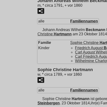
Johann Andreas Wilhelm Beckma
m, * circa 1791, + vor 1860
alle
Familiennamen
Johann Andreas Wilhelm
Beckmann
Christine
Hartmann
am 23 Oktober 1814
Familie
Sophie Christine
Har
Kinder
Friedrich August
B
Carl August Wilhe
Carl Friedrich Aug
Wilhelmine Charlo
Sophie Christine Hartmann
w, * circa 1789, + vor 1860
alle
Familiennamen
Sophie Christine
Hartmann
ist gebore
Steinbergen
. 23 Oktober 1814,ihr(e) Fa