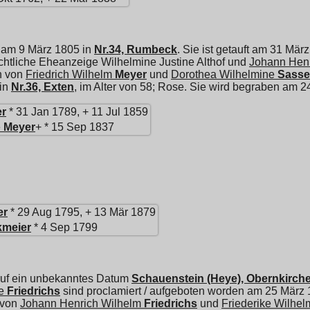
 am 9 März 1805 in
Nr.34, Rumbeck
. Sie ist getauft am 31 Mär
ichtliche Eheanzeige Wilhelmine Justine Althof und
Johann Hen
n von
Friedrich Wilhelm
Meyer
und
Dorothea Wilhelmine
Sasse
 in
Nr.36, Exten
, im Alter von 58; Rose. Sie wird begraben am 
r
* 31 Jan 1789, + 11 Jul 1859
e
Meyer
+ * 15 Sep 1837
er
* 29 Aug 1795, + 13 Mär 1879
kmeier
* 4 Sep 1799
ruf ein unbekanntes Datum
Schauenstein (Heye), Obernkirch
e
Friedrichs
sind proclamiert / aufgeboten worden am 25 März
r von
Johann Henrich Wilhelm
Friedrichs
und
Friederike Wilhel