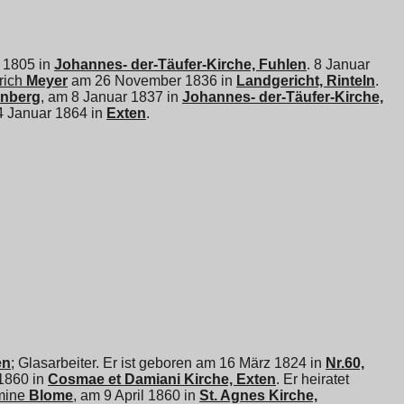
z 1805 in
Johannes- der-Täufer-Kirche, Fuhlen
. 8 Januar
rich
Meyer
am 26 November 1836 in
Landgericht, Rinteln
.
nberg
, am 8 Januar 1837 in
Johannes- der-Täufer-Kirche,
24 Januar 1864 in
Exten
.
en
; Glasarbeiter. Er ist geboren am 16 März 1824 in
Nr.60,
 1860 in
Cosmae et Damiani Kirche, Exten
. Er heiratet
mine
Blome
, am 9 April 1860 in
St. Agnes Kirche,