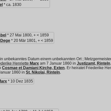
el
* ca. 1830
bel
* 27 Mai 1800, + < 1859
Dege
* 20 Mär 1801, + < 1859
in unbekanntes Datum einem unbekannten Ort ; Metzgermeister.
ederike Henriette
Marx
am 7 Januar 1860 in
Justizamt, Rinteln
in
Cosmae et Damiani Kirche, Exten
. Er heiratet
Friederike Hen
Januar 1860 in
St. Nikolai, Rinteln
.
Marx
* 10 Dez 1835