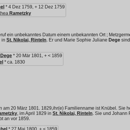
el
* 4 Dez 1759, + 12 Dez 1759
thea
Rametzky
ruf ein unbekanntes Datum einem unbekannten Ort ; Metzgermei
 in
St. Nikolai, Rinteln
. Er und
Marie Sophie Juliane
Dege
sind
Dege
* 20 Mär 1801, + < 1859
el
* ca. 1830
n am 20 März 1801. 1829,ihr(e) Familienname ist Knübel. Sie h
ametzky
, im April 1829 in
St. Nikolai, Rinteln
. Sie und
Johann F
rbt an vor 1859.
bel
* 27 Mai 1800, + < 1859