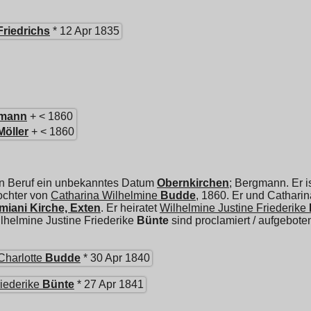
Friedrichs
* 12 Apr 1835
mann
+ < 1860
Möller
+ < 1860
n Beruf ein unbekanntes Datum
Obernkirchen
; Bergmann. Er i
Tochter von
Catharina Wilhelmine
Budde
, 1860. Er und
Catharin
iani Kirche, Exten
. Er heiratet
Wilhelmine Justine Friederike
lhelmine Justine Friederike
Bünte
sind proclamiert / aufgebot
Charlotte
Budde
* 30 Apr 1840
iederike
Bünte
* 27 Apr 1841