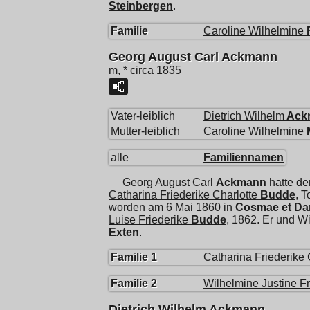
Steinbergen
.
Familie
Caroline Wilhelmine
Georg August Carl Ackmann
m, * circa 1835
Vater-leiblich
Dietrich Wilhelm
Ack
Mutter-leiblich
Caroline Wilhelmine
alle
Familiennamen
Georg August Carl
Ackmann
hatte de
Catharina Friederike Charlotte
Budde
, 
worden am 6 Mai 1860 in
Cosmae et Dam
Luise Friederike
Budde
, 1862. Er und
Wi
Exten
.
Familie 1
Catharina Friederike 
Familie 2
Wilhelmine Justine Fr
Dietrich Wilhelm Ackmann