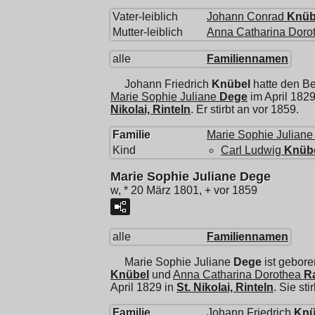
Vater-leiblich
Johann Conrad
Knüb
Mutter-leiblich
Anna Catharina Doro
alle
Familiennamen
Johann Friedrich
Knübel
hatte den Be
Marie Sophie Juliane
Dege
im April 1829
Nikolai, Rinteln
. Er stirbt an vor 1859.
Familie
Marie Sophie Juliane
Kind
Carl Ludwig
Knüb
Marie Sophie Juliane Dege
w, * 20 März 1801, + vor 1859
alle
Familiennamen
Marie Sophie Juliane
Dege
ist gebore
Knübel
und
Anna Catharina Dorothea
R
April 1829 in
St. Nikolai, Rinteln
. Sie sti
Familie
Johann Friedrich
Knü