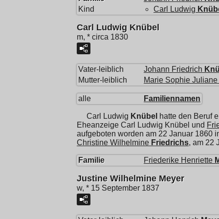
Kind
Carl Ludwig
Knüb
Carl Ludwig Knübel
m, * circa 1830
Vater-leiblich
Johann Friedrich
Knü
Mutter-leiblich
Marie Sophie Juliane
alle
Familiennamen
Carl Ludwig
Knübel
hatte den Beruf e
Eheanzeige Carl Ludwig Knübel und
Fri
aufgeboten worden am 22 Januar 1860 
Christine Wilhelmine
Friedrichs
, am 22 
Familie
Friederike Henriette
Justine Wilhelmine Meyer
w, * 15 September 1837