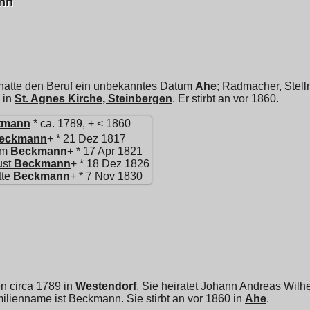
nn
hatte den Beruf ein unbekanntes Datum
Ahe
; Radmacher, Stell
 in
St. Agnes Kirche, Steinbergen
. Er stirbt an vor 1860.
tmann
* ca. 1789, + < 1860
eckmann
+ * 21 Dez 1817
lm
Beckmann
+ * 17 Apr 1821
ust
Beckmann
+ * 18 Dez 1826
tte
Beckmann
+ * 7 Nov 1830
n circa 1789 in
Westendorf
. Sie heiratet
Johann Andreas Wilh
milienname ist Beckmann. Sie stirbt an vor 1860 in
Ahe
.