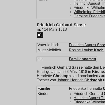
Heinrich August T
Friederike Wilhelm
Wilhelmine Friedr
Caroline Friederik
Friedrich Gerhard Sasse
m, * 14 März 1818
Vater-leiblich
Friedrich August
Sas
Mutter-leiblich
Rosine Louise
Koch
alle
Familiennamen
Friedrich Gerhard
Sasse
hatte den Be
Er ist getauft am 23 März 1818 in
Kirche,
Henriette
Christoph
sind proclamiert / 
Tochter von
Johann Henrich
Christoph
u
Familie
Friederike Henriette
C
Kinder
Friedrich Gerhard
Heinrich August T
Friederike Wilhelm