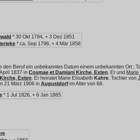
twald
* 30 Okt 1794, + 3 Dez 1851
terieke
* ca. Sep 1796, + 4 Mär 1858
e den Beruf ein unbekanntes Datum einem unbekannten Ort ; Ta
 April 1837 in
Cosmae et Damiani Kirche, Exten
. Er und
Marie
Kirche, Exten
. Er heiratet
Marie Elisabeth
Kahre
, Tochter von
 am 21 März 1906 in
Augustdorf
im Alter von 68.
e
* 1 Jul 1826, + 6 Jan 1885
re