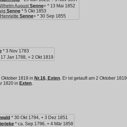
Wilhelm August
Senne
+ * 13 Mai 1852
wig
Senne
* 5 Okt 1853
 Henriette
Senne
+ * 30 Sep 1855
e
* 3 Nov 1783
 17 Jan 1788, + 2 Okt 1819
 Oktober 1819 in
Nr.16, Exten
. Er ist getauft am 2 Oktober 1819
r 1820 in
Exten
.
twald
* 30 Okt 1794, + 3 Dez 1851
terieke
* ca. Sep 1796, + 4 Mär 1858