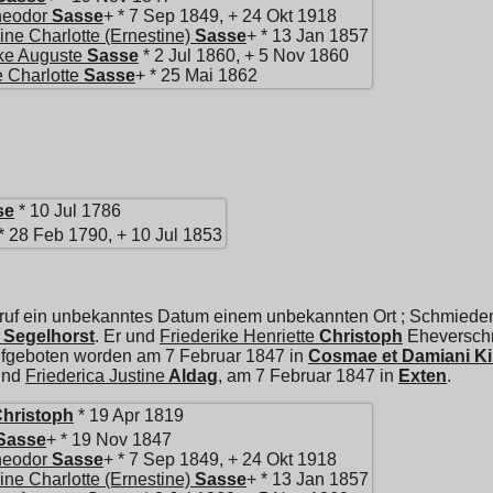
heodor
Sasse
+ * 7 Sep 1849, + 24 Okt 1918
ine Charlotte (Ernestine)
Sasse
+ * 13 Jan 1857
ike Auguste
Sasse
* 2 Jul 1860, + 5 Nov 1860
e Charlotte
Sasse
+ * 25 Mai 1862
se
* 10 Jul 1786
* 28 Feb 1790, + 10 Jul 1853
ruf ein unbekanntes Datum einem unbekannten Ort ; Schmiedem
 Segelhorst
. Er und
Friederike Henriette
Christoph
Eheverschr
aufgeboten worden am 7 Februar 1847 in
Cosmae et Damiani Ki
nd
Friederica Justine
Aldag
, am 7 Februar 1847 in
Exten
.
hristoph
* 19 Apr 1819
Sasse
+ * 19 Nov 1847
heodor
Sasse
+ * 7 Sep 1849, + 24 Okt 1918
ine Charlotte (Ernestine)
Sasse
+ * 13 Jan 1857