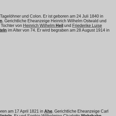
 Tagelöhner und Colon. Er ist geboren am 24 Juli 1840 in
en
. Gerichtliche Eheanzeige Heinrich Wilhelm Ostwald und
, Tochter von
Heinrich Wilhelm
Heil
und
Friederike Luise
teln
im Alter von 74. Er wird begraben am 28 August 1914 in
boren am 17 April 1821 in
Ahe
. Gerichtliche Eheanzeige Carl
Rinteln
. Er und
Sophie Wilhelmine Charlotte
Wehrhahn