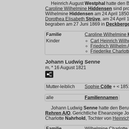
Heinrich August
Westphal
hatte den 
Caroline Wilhelmine
Hiddensen
sind pr
Wilhelmine
Hiddensen
am 24 April 1850
Dorothea Elisabeth
Strüve
, am 24 April 
begraben am 27 Juni 1869 in
Deckberg
Familie
Caroline Wilhelmine
Kinder
Carl Heinrich Wilh
Friedrich Wilhelm 
Friederike Charlot
Johann Ludwig Senne
m, * 16 August 1821
Mutter-leiblich
Sophie
Cölle
+ < 185
alle
Familiennamen
Johann Ludwig
Senne
hatte den Beru
Rehren A/O
. Gerichtliche Eheanzeige 
Charlotte
Nahrhold
, Tochter von
Heinric
Familie
Wilhelmine Charlotte