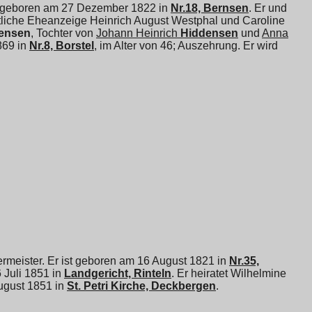
st geboren am 27 Dezember 1822 in
Nr.18, Bernsen
. Er und
htliche Eheanzeige Heinrich August Westphal und
Caroline
ensen
, Tochter von
Johann Heinrich
Hiddensen
und
Anna
1869 in
Nr.8, Borstel
, im Alter von 46; Auszehrung. Er wird
meister. Er ist geboren am 16 August 1821 in
Nr.35,
Juli 1851 in
Landgericht, Rinteln
. Er heiratet
Wilhelmine
ugust 1851 in
St. Petri Kirche, Deckbergen
.