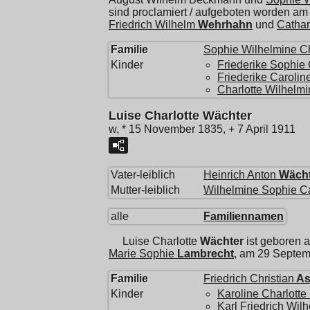
sind proclamiert / aufgeboten worden am
Friedrich Wilhelm
Wehrhahn
und
Cathar
Familie
Sophie Wilhelmine Ch
Kinder
Friederike Sophie 
Friederike Carolin
Charlotte Wilhelmi
Luise Charlotte Wächter
w, * 15 November 1835, + 7 April 1911
Vater-leiblich
Heinrich Anton
Wächt
Mutter-leiblich
Wilhelmine Sophie C
alle
Familiennamen
Luise Charlotte
Wächter
ist geboren 
Marie Sophie
Lambrecht
, am 29 Septem
Familie
Friedrich Christian
A
Kinder
Karoline Charlotte
Karl Friedrich Wil