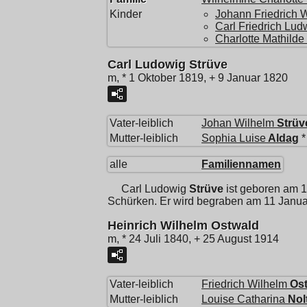
Kinder
Johann Friedrich 
Carl Friedrich Lud
Charlotte Mathilde
Carl Ludowig Strüve
m, * 1 Oktober 1819, + 9 Januar 1820
Vater-leiblich
Johan Wilhelm
Strüv
Mutter-leiblich
Sophia Luise
Aldag
*
alle
Familiennamen
Carl Ludowig
Strüve
ist geboren am 1
Schürken. Er wird begraben am 11 Janua
Heinrich Wilhelm Ostwald
m, * 24 Juli 1840, + 25 August 1914
Vater-leiblich
Friedrich Wilhelm
Os
Mutter-leiblich
Louise Catharina
Nol