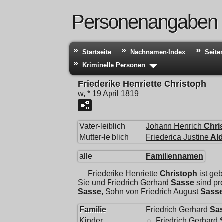
Personenangaben
Startseite
Nachnamen-Index
Seite
Kriminelle Personen
Friederike Henriette Christoph
w, * 19 April 1819
Vater-leiblich
Johann Henrich
Chri
Mutter-leiblich
Friederica Justine
Al
alle
Familiennamen
Friederike Henriette
Christoph
ist ge
Sie und
Friedrich Gerhard
Sasse
sind pr
Sasse
, Sohn von
Friedrich August
Sass
Familie
Friedrich Gerhard
Sa
Kinder
Friedrich Gerhard