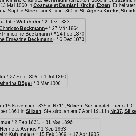
 13 Mai 1860 in
Cosmae et Damiani Kirche, Exten
. Er heiratet
ina Sophie
Stock
, am 3 Juni 1860 in
St. Agnes Kirche, Stein
arlotte
Wehrhahn
* 2 Dez 1833
Charlotte
Beckmann
+ * 27 Mär 1864
e Philippine
Beckmann
+ * 24 Feb 1870
ne Ernestine
Beckmann
+ * 6 Dez 1873
er
* 27 Sep 1805, + 1 Jul 1860
atharina
Böger
* 3 Mär 1808
am 15 November 1835 in
Nr.11, Silixen
. Sie heiratet
Friedrich Ch
ber 1861 in
Silixen
. Sie stirbt an am 7 April 1911 in
Nr.37, Silix
smus
* 2 Feb 1831, + 31 Mär 1896
 Henriette
Asmus
* 1 Sep 1863
helm
Kuhlmeier
+ * 15 Feb 1869, + 17 Apr 1935