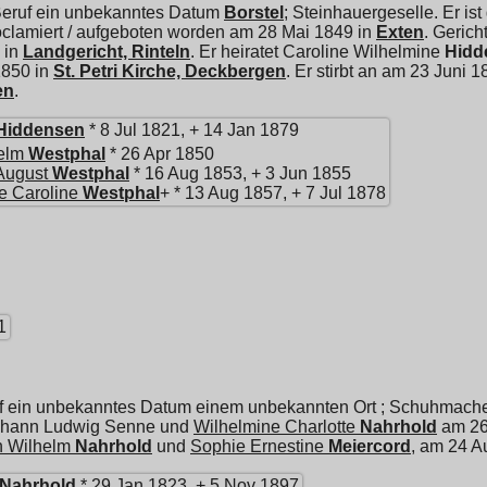
Beruf ein unbekanntes Datum
Borstel
; Steinhauergeselle. Er i
oclamiert / aufgeboten worden am 28 Mai 1849 in
Exten
. Geric
 in
Landgericht, Rinteln
. Er heiratet
Caroline Wilhelmine
Hidd
1850 in
St. Petri Kirche, Deckbergen
. Er stirbt an am 23 Juni 
en
.
Hiddensen
* 8 Jul 1821, + 14 Jan 1879
elm
Westphal
* 26 Apr 1850
August
Westphal
* 16 Aug 1853, + 3 Jun 1855
te Caroline
Westphal
+ * 13 Aug 1857, + 7 Jul 1878
1
f ein unbekanntes Datum einem unbekannten Ort ; Schuhmacher
Johann Ludwig Senne und
Wilhelmine Charlotte
Nahrhold
am 26 
h Wilhelm
Nahrhold
und
Sophie Ernestine
Meiercord
, am 24 A
Nahrhold
* 29 Jan 1823, + 5 Nov 1897