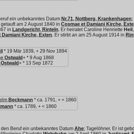
Beruf ein unbekanntes Datum
Nr.71, Nottberg, Krankenhagen
;
st getauft am 2 August 1840 in
Cosmae et Damiani Kirche, Ext
867 in
Landgericht, Rinteln
. Er heiratet
Caroline Henriette
Heil
 Damiani Kirche, Exten
. Er stirbt an am 25 August 1914 in
Rin
il
* 19 Mär 1839, + 29 Nov 1894
ne
Ostwald
+ * 9 Aug 1868
Ostwald
+ * 13 Sep 1872
elm
Beckmann
* ca. 1791, + < 1860
tmann
* ca. 1789, + < 1860
 den Beruf ein unbekanntes Datum
Ahe
; Tagelöhner. Er ist ge
ilhelmine Charlotte
Wehrhahn
am 2 April 1860 in
Justizamt, 