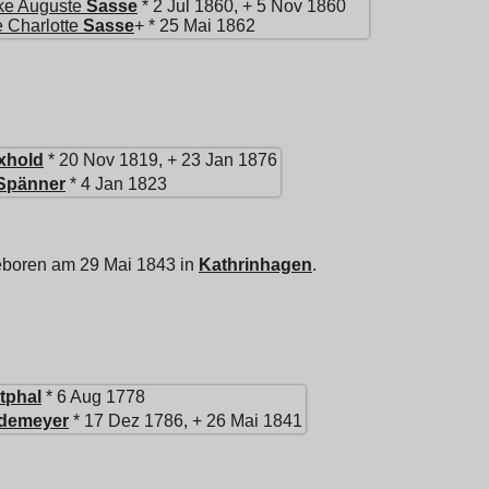
ike Auguste
Sasse
* 2 Jul 1860, + 5 Nov 1860
e Charlotte
Sasse
+ * 25 Mai 1862
xhold
* 20 Nov 1819, + 23 Jan 1876
Spänner
* 4 Jan 1823
eboren am 29 Mai 1843 in
Kathrinhagen
.
tphal
* 6 Aug 1778
demeyer
* 17 Dez 1786, + 26 Mai 1841