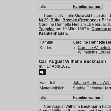
alle
Familiennamen
Heinrich Wilhelm
Ostwald
hatte den 
Nr.29, Bülte, Bremke (Brembeck)
. Er i
Caroline Henriette
Heil
am 16 Februar 1
Teigeler
, am 10 März 1867 in
Cosmae et
Krankenhagen
.
Familie
Caroline Henriette
He
Kinder
Caroline Wilhelmi
Wilhelmine Louise
Carl August Wilhelm Beckmann
m, * 17 April 1821
Vater-leiblich
Johann Andreas Wilh
Mutter-leiblich
Sophie Christine
Har
alle
Familiennamen
Carl August Wilhelm
Beckmann
hatte
August Wilhelm Beckmann und
Sophie W