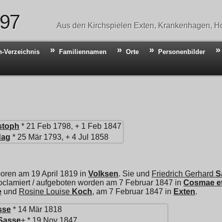
 97
Aus den Kirchspielen Exten, Krankenhagen, Ho
n-Verzeichnis
Familiennamen
Orte
Personenbilder
stoph
* 21 Feb 1798, + 1 Feb 1847
dag
* 25 Mär 1793, + 4 Jul 1858
boren am 19 April 1819 in
Volksen
. Sie und
Friedrich Gerhard
S
oclamiert / aufgeboten worden am 7 Februar 1847 in
Cosmae et
e
und
Rosine Louise
Koch
, am 7 Februar 1847 in
Exten
.
sse
* 14 Mär 1818
Sasse
+ * 19 Nov 1847