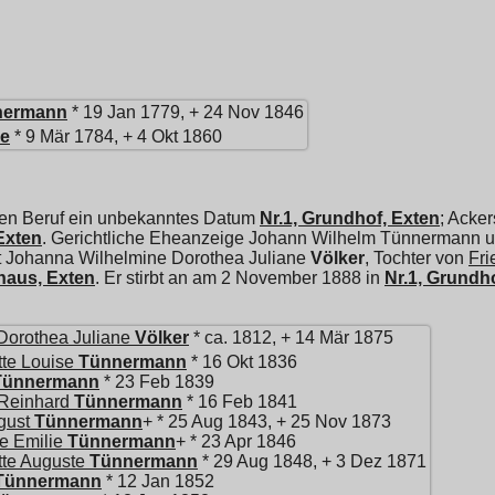
nermann
* 19 Jan 1779, + 24 Nov 1846
ve
* 9 Mär 1784, + 4 Okt 1860
den Beruf ein unbekanntes Datum
Nr.1, Grundhof, Exten
; Acke
Exten
. Gerichtliche Eheanzeige Johann Wilhelm Tünnermann 
t
Johanna Wilhelmine Dorothea Juliane
Völker
, Tochter von
Fri
rhaus, Exten
. Er stirbt an am 2 November 1888 in
Nr.1, Grundh
Dorothea Juliane
Völker
* ca. 1812, + 14 Mär 1875
te Louise
Tünnermann
* 16 Okt 1836
Tünnermann
* 23 Feb 1839
Reinhard
Tünnermann
* 16 Feb 1841
gust
Tünnermann
+ * 25 Aug 1843, + 25 Nov 1873
e Emilie
Tünnermann
+ * 23 Apr 1846
tte Auguste
Tünnermann
* 29 Aug 1848, + 3 Dez 1871
Tünnermann
* 12 Jan 1852