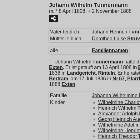
Johann Wilhelm Tünnermann
m, * 8 April 1808, + 2 November 1888
Vater-leiblich
Johann Henrich
Tün
Mutter-leiblich
Dorothea Luise
Strü
alle
Familiennamen
Johann Wilhelm
Tünnermann
hatte 
Exten
. Er ist getauft am 13 April 1808 in
1836 in
Landgericht, Rinteln
. Er heirate
Bertram
, am 17 Juli 1836 in
Nr.67, Pfar
1888
Exten
.
Familie
Johanna Wilhelmine 
Kinder
Wilhelmine Charlot
Heinrich Wilhelm
Alexander Adolph 
Georg Heinrich Au
Wilhelmine Adolfin
Wilhelmine Henrie
Heinrich Theodor