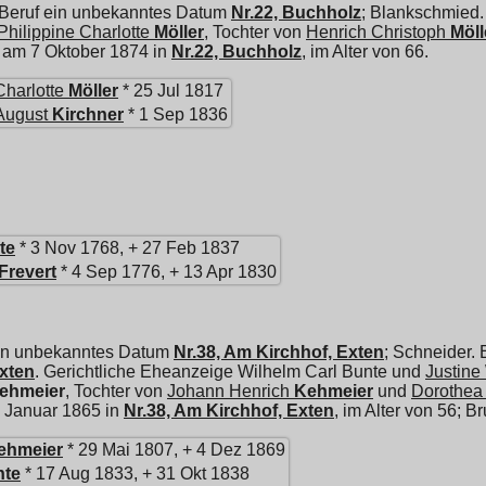
 Beruf ein unbekanntes Datum
Nr.22, Buchholz
; Blankschmied.
Philippine Charlotte
Möller
, Tochter von
Henrich Christoph
Möll
an am 7 Oktober 1874 in
Nr.22, Buchholz
, im Alter von 66.
Charlotte
Möller
* 25 Jul 1817
August
Kirchner
* 1 Sep 1836
te
* 3 Nov 1768, + 27 Feb 1837
Frevert
* 4 Sep 1776, + 13 Apr 1830
ein unbekanntes Datum
Nr.38, Am Kirchhof, Exten
; Schneider.
xten
. Gerichtliche Eheanzeige Wilhelm Carl Bunte und
Justine
ehmeier
, Tochter von
Johann Henrich
Kehmeier
und
Dorothea
 1 Januar 1865 in
Nr.38, Am Kirchhof, Exten
, im Alter von 56; 
ehmeier
* 29 Mai 1807, + 4 Dez 1869
nte
* 17 Aug 1833, + 31 Okt 1838