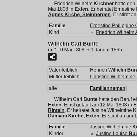
Friedrich Wilhelm
Kirchner
hatte den
Mai 1808 in
Exten
. Er heiratet
Ernestine 
Agnes Kirche, Steinbergen
. Er stirbt 
Familie
Ernestine Philippine 
Kind
Friedrich Wilhelm 
Wilhelm Carl Bunte
m, * 10 Mai 1808, + 1 Januar 1865
Vater-leiblich
Henrich Wilhelm
Bun
Mutter-leiblich
Christine Wilhelmine
alle
Familiennamen
Wilhelm Carl
Bunte
hatte den Beruf 
Exten
. Er ist getauft am 12 Mai 1808 in
E
Rinteln
. Er heiratet
Justine Wilhelmine
K
Damiani Kirche, Exten
. Er stirbt an am
Familie
Justine Wilhelmine
K
Kinder
Justine Louise
Bu