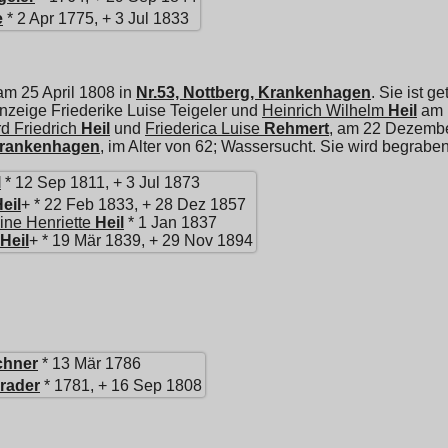
e
* 2 Apr 1775, + 3 Jul 1833
am 25 April 1808 in
Nr.53, Nottberg, Krankenhagen
. Sie ist g
anzeige Friederike Luise Teigeler und
Heinrich Wilhelm
Heil
am 
d Friedrich
Heil
und
Friederica Luise
Rehmert
, am 22 Dezemb
 Krankenhagen
, im Alter von 62; Wassersucht. Sie wird begrab
l
* 12 Sep 1811, + 3 Jul 1873
eil
+ * 22 Feb 1833, + 28 Dez 1857
ine Henriette
Heil
* 1 Jan 1837
Heil
+ * 19 Mär 1839, + 29 Nov 1894
chner
* 13 Mär 1786
rader
* 1781, + 16 Sep 1808