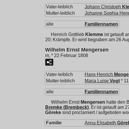
Vater-leiblich
Johann Christoph
Kl
Mutter-leiblich
Johanne Sophia Henr
alle
Familiennamen
Henrich Gottlieb
Klemme
ist getauft 
20; Krämpfe. Er wird begraben am 26 Au
Wilhelm Ernst Mengersen
m, * 22 Februar 1808
Vater-leiblich
Hans Henrich
Menge
Mutter-leiblich
Maria Luise
Vogt
* 11
alle
Familiennamen
Wilhelm Ernst
Mengersen
hatte den B
Bremke (Brembeck)
. Er ist getauft am 
Göreke
sind proclamiert / aufgeboten w
Familie
Anna Elisabeth
Göre