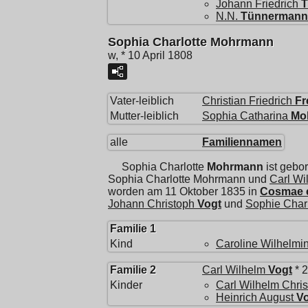
Johann Friedrich
T
N.N.
Tünnermann
Sophia Charlotte Mohrmann
w, * 10 April 1808
Vater-leiblich
Christian Friedrich
Fr
Mutter-leiblich
Sophia Catharina
Mo
alle
Familiennamen
Sophia Charlotte
Mohrmann
ist gebo
Sophia Charlotte Mohrmann und
Carl Wi
worden am 11 Oktober 1835 in
Cosmae e
Johann Christoph
Vogt
und
Sophie Charl
Familie 1
Kind
Caroline Wilhelmi
Familie 2
Carl Wilhelm
Vogt
* 
Kinder
Carl Wilhelm Chri
Heinrich August
V