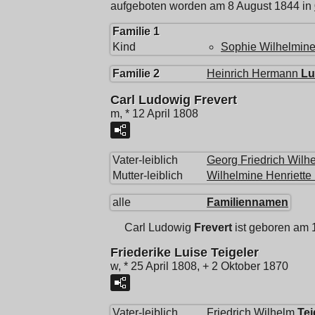
aufgeboten worden am 8 August 1844 in
Familie 1
Kind
Sophie Wilhelmin
Familie 2
Heinrich Hermann
Lu
Carl Ludowig Frevert
m, * 12 April 1808
Vater-leiblich
Georg Friedrich Wilh
Mutter-leiblich
Wilhelmine Henriette
alle
Familiennamen
Carl Ludowig
Frevert
ist geboren am 1
Friederike Luise Teigeler
w, * 25 April 1808, + 2 Oktober 1870
Vater-leiblich
Friedrich Wilhelm
Tei