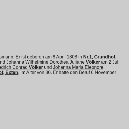
rsmann. Er ist geboren am 8 April 1808 in
Nr.1, Grundhof,
und
Johanna Wilhelmine Dorothea Juliane
Völker
am 2 Juli
edrich Conrad
Völker
und
Johanna Maria Eleonore
of, Exten
, im Alter von 80. Er hatte den Beruf 6 November