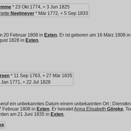
emme
* 23 Okt 1774, + 3 Jun 1825
iette
Neelmeyer
* Mär 1772, + 5 Sep 1833
am 20 Februar 1808 in
Exten
. Er ist geboren am 16 März 1808 i
gust 1828 in
Exten
.
rsen
* 11 Sep 1763, + 27 Mär 1835
 Jan 1771, + 22 Jul 1828
eruf ein unbekanntes Datum einem unbekannten Ort ; Dienstkne
27 Februar 1808 in
Exten
. Er heiratet
Anna Elisabeth
Göreke
, T
orden am 21 Juni 1835 in
Exten
.
ke