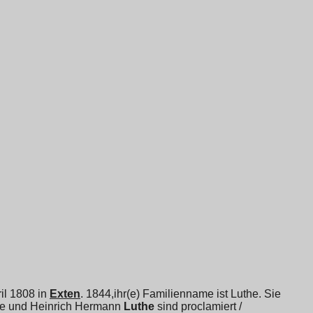
ril 1808 in
Exten
. 1844,ihr(e) Familienname ist Luthe. Sie
ie und
Heinrich Hermann
Luthe
sind proclamiert /