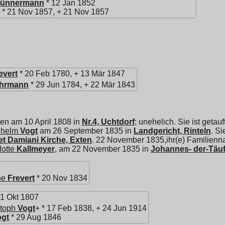
ünnermann
* 12 Jan 1852
* 21 Nov 1857, + 21 Nov 1857
evert
* 20 Feb 1780, + 13 Mär 1847
hrmann
* 29 Jun 1784, + 22 Mär 1843
ren am 10 April 1808 in
Nr.4, Uchtdorf
; unehelich. Sie ist getau
lhelm
Vogt
am 26 September 1835 in
Landgericht, Rinteln
. S
t Damiani Kirche, Exten
. 22 November 1835,ihr(e) Familienna
otte
Kallmeyer
, am 22 November 1835 in
Johannes- der-Täuf
ne
Frevert
* 20 Nov 1834
21 Okt 1807
stoph
Vogt
+ * 17 Feb 1838, + 24 Jun 1914
ogt
* 29 Aug 1846