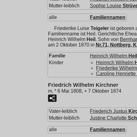
Mutter-leiblich
Sophie Louise
Strüv
alle
Familiennamen
Friederike Luise
Teigeler
ist geboren 
Familienname ist Heil. Gerichtliche Ehe
Heinrich Wilhelm
Heil
, Sohn von
Bernhar
am 2 Oktober 1870 in
Nr.71, Nottberg,
Familie
Heinrich Wilhelm
Hei
Kinder
Heinrich Wilhelm
H
Friederike Wilhelm
Caroline Henriette
Friedrich Wilhelm Kirchner
m, * 6 Mai 1808, + 7 Oktober 1874
Vater-leiblich
Friederich Justus
Kir
Mutter-leiblich
Justine Charlotte
Sch
alle
Familiennamen