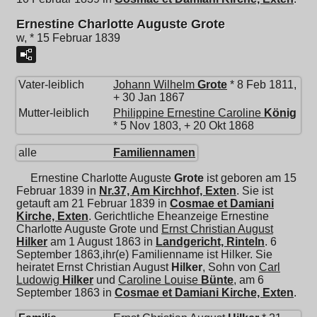
Ernestine Charlotte Auguste Grote
w, * 15 Februar 1839
Vater-leiblich
Johann Wilhelm
Grote
* 8 Feb 1811,
+ 30 Jan 1867
Mutter-leiblich
Philippine Ernestine Caroline
König
* 5 Nov 1803, + 20 Okt 1868
alle
Familiennamen
Ernestine Charlotte Auguste
Grote
ist geboren am 15
Februar 1839 in
Nr.37, Am Kirchhof, Exten
. Sie ist
getauft am 21 Februar 1839 in
Cosmae et Damiani
Kirche, Exten
. Gerichtliche Eheanzeige Ernestine
Charlotte Auguste Grote und
Ernst Christian August
Hilker
am 1 August 1863 in
Landgericht, Rinteln
. 6
September 1863,ihr(e) Familienname ist Hilker. Sie
heiratet
Ernst Christian August
Hilker
, Sohn von
Carl
Ludowig
Hilker
und
Caroline Louise
Bünte
, am 6
September 1863 in
Cosmae et Damiani Kirche, Exten
.