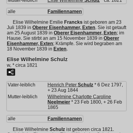
Mutter-leiblich
Elise Wilhelmine
Schulz
* ca. 1821
alle
Familiennamen
Elise Wilhelmine Emilie
Francks
ist geboren am 23
Juli 1839 in
Oberer Eisenhammer, Exten
. Sie ist getauft
am 25 August 1839 in
Oberer Eisenhammer, Exten
; im
Hause. Sie stirbt an am 15 November 1839 in
Oberer
Eisenhammer, Exten
; Krämpfe. Sie wird begraben am
18 November 1839 in
Exten
.
Elise Wilhelmine Schulz
w, * circa 1821
Vater-leiblich
Henrich Peter
Schulz
* 6 Dez 1797,
+ 23 Aug 1844
Mutter-leiblich
Wilhelmine Charlotte Caroline
Neelmeier
* 23 Feb 1800, + 26 Feb
1865
alle
Familiennamen
Elise Wilhelmine
Schulz
ist geboren circa 1821.