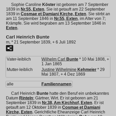
Sophie Caroline
Köster
ist geboren am 7 September
1839 in
Nr.55, Exten
. Sie ist getauft am 22 September
1839 in
Cosmae et Damiani Kirche, Exten
. Sie stirbt an
am 11 September 1846 in
Nr.55, Exten
, im Alter von 7;
Krämpfe. Sie wird begraben am 13 September 1846 in
Exten
.
Carl Heinrich Bunte
m, * 21 September 1839, + 6 Juli 1892
Vater-leiblich
Wilhelm Carl
Bunte
* 10 Mai 1808, +
1 Jan 1865
Mutter-leiblich
Justine Wilhelmine
Kehmeier
* 29
Mai 1807, + 4 Dez 1869
alle
Familiennamen
Carl Heinrich
Bunte
hatte den Beruf ein unbekanntes
Datum
Rinteln
; Gärtner, Wirt. Er ist geboren am 21
September 1839 in
Nr.38, Am Kirchhof, Exten
. Er ist
getauft am 12 Oktober 1839 in
Cosmae et Damiani
Kirche, Exten
. Gerichtliche Eheanzeige Carl Heinrich