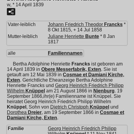
w, * 14 April 1839
Vater-leiblich
Johann Friedrich Theodor
Francks
*
8 Okt 1815, + 14 Jul 1858
Mutter-leiblich
Juliane Henriette
Bunte
* 8 Jan
1817
alle
Familiennamen
Bertha Adolphine Henriette
Francks
ist geboren am
14 April 1839 in
Obere Messerfabrik, Exten
. Sie ist
getauft am 12 Mai 1839 in
Cosmae et Damiani Kirche,
Exten
. Gerichtliche Eheanzeige Bertha Adolphine
Henriette Francks und
Georg Heinrich Friedrich Philipp
Wilhelm
Knüppel
am 21 August 1866 in
Nienburg
. 19
September 1866,ihr(e) Familienname ist Knüppel. Sie
heiratet
Georg Heinrich Friedrich Philipp Wilhelm
Knüppel
, Sohn von
Dietrich Christoph
Knüppel
und
Dorothea
Dreier
, am 19 September 1866 in
Cosmae et
Damiani Kirche, Exten
.
Familie
Georg Heinrich Friedrich Philipp
Wilhelm
Knüppel
* 11 Nov 1841