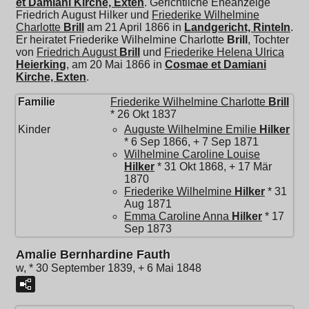
et Damiani Kirche, Exten
. Gerichtliche Eheanzeige
Friedrich August Hilker und
Friederike Wilhelmine
Charlotte
Brill
am 21 April 1866 in
Landgericht, Rinteln
.
Er heiratet
Friederike Wilhelmine Charlotte
Brill
, Tochter
von
Friedrich August
Brill
und
Friederike Helena Ulrica
Heierking
, am 20 Mai 1866 in
Cosmae et Damiani
Kirche, Exten
.
Familie
Friederike Wilhelmine Charlotte
Brill
* 26 Okt 1837
Kinder
Auguste Wilhelmine Emilie
Hilker
* 6 Sep 1866, + 7 Sep 1871
Wilhelmine Caroline Louise
Hilker
* 31 Okt 1868, + 17 Mär
1870
Friederike Wilhelmine
Hilker
* 31
Aug 1871
Emma Caroline Anna
Hilker
* 17
Sep 1873
Amalie Bernhardine Fauth
w, * 30 September 1839, + 6 Mai 1848