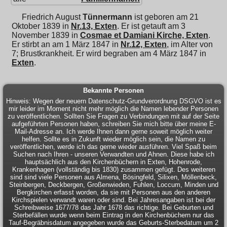
Friedrich August
Tünnermann
ist geboren am 21
Oktober 1839 in
Nr.13, Exten
. Er ist getauft am 3
November 1839 in
Cosmae et Damiani Kirche, Exten
.
Er stirbt an am 1 März 1847 in
Nr.12, Exten
, im Alter von
7; Brustkrankheit. Er wird begraben am 4 März 1847 in
Exten
.
Bekannte Personen
Hinweis: Wegen der neuern Datenschutz-Grundverordnung DSGVO ist es
mir leider im Moment nicht mehr möglich die Namen lebender Personen
zu veröffentlichen. Sollten Sie Fragen zu Verbindungen mit auf der Seite
aufgeführten Personen haben, schreiben Sie mich bitte über meine E-
Mail-Adresse an. Ich werde Ihnen dann gerne soweit möglich weiter
helfen. Sollte es in Zukunft wieder möglich sein, die Namen zu
veröffentlichen, werde ich das gerne wieder ausführen. Viel Spaß beim
Suchen nach Ihren - unseren Verwandten und Ahnen. Diese habe ich
hauptsächlich aus den Kirchenbüchern in Exten, Hohenrode,
Krankenhagen (vollständig bis 1830) zusammen gefügt. Des weiteren
sind sind viele Personen aus Almena, Bösingfeld, Silixen, Möllenbeck,
Steinbergen, Deckbergen, Großenwieden, Fuhlen, Loccum, Minden und
Bergkirchen erfasst worden, da sie mit Personen aus den anderen
Kirchspielen verwandt waren oder sind. Bei Jahresangaben ist bei der
Schreibweise 1677/78 das Jahr 1678 das richtige. Bei Geburten und
Sterbefällen wurde wenn beim Eintrag in den Kirchenbüchern nur das
Tauf-Begräbnisdatum angegeben wurde das Geburts-Sterbedatum um 2