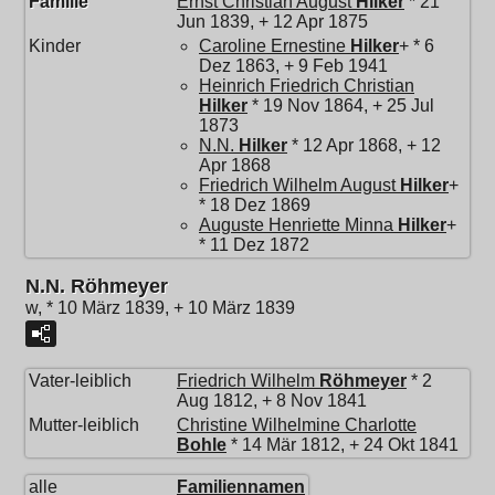
Familie
Ernst Christian August
Hilker
* 21
Jun 1839, + 12 Apr 1875
Kinder
Caroline Ernestine
Hilker
+ * 6
Dez 1863, + 9 Feb 1941
Heinrich Friedrich Christian
Hilker
* 19 Nov 1864, + 25 Jul
1873
N.N.
Hilker
* 12 Apr 1868, + 12
Apr 1868
Friedrich Wilhelm August
Hilker
+
* 18 Dez 1869
Auguste Henriette Minna
Hilker
+
* 11 Dez 1872
N.N. Röhmeyer
w, * 10 März 1839, + 10 März 1839
Vater-leiblich
Friedrich Wilhelm
Röhmeyer
* 2
Aug 1812, + 8 Nov 1841
Mutter-leiblich
Christine Wilhelmine Charlotte
Bohle
* 14 Mär 1812, + 24 Okt 1841
alle
Familiennamen