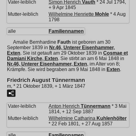
Vater-leiblich
Simon Henrich
Vauth
* 24 Jul 1794,
+ 9 Apr 1845
Mutter-leiblich
Wilhelmine Henriette
Mohle
* 4 Aug
1798
alle
Familiennamen
Amalie Bernhardine
Fauth
ist geboren am 30
September 1839 in
Nr.46, Unterer Eisenhammer,
Exten
. Sie ist getauft am 29 Oktober 1839 in
Cosmae et
Damiani Kirche, Exten
. Sie stirbt an am 6 Mai 1848 in
Nr.46, Unterer Eisenhammer, Exten
, im Alter von 8;
Krämpfe. Sie wird begraben am 9 Mai 1848 in
Exten
.
Friedrich August Tünnermann
m, * 21 Oktober 1839, + 1 März 1847
Vater-leiblich
Anton Henrich
Tünnermann
* 3 Mai
1814, + 12 Sep 1887
Mutter-leiblich
Wilhelmine Catharina
Kuhlenhölter
* 22 Feb 1801, + 27 Aug 1857
alle
Familiennamen