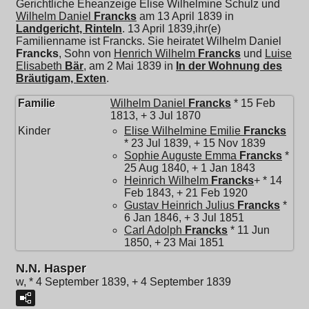
Gerichtliche Eheanzeige Elise Wilhelmine Schulz und
Wilhelm Daniel
Francks
am 13 April 1839 in
Landgericht, Rinteln
. 13 April 1839,ihr(e)
Familienname ist Francks. Sie heiratet
Wilhelm Daniel
Francks
, Sohn von
Henrich Wilhelm
Francks
und
Luise
Elisabeth
Bär
, am 2 Mai 1839 in
In der Wohnung des
Bräutigam, Exten
.
Familie
Wilhelm Daniel
Francks
* 15 Feb
1813, + 3 Jul 1870
Kinder
Elise Wilhelmine Emilie
Francks
* 23 Jul 1839, + 15 Nov 1839
Sophie Auguste Emma
Francks
*
25 Aug 1840, + 1 Jan 1843
Heinrich Wilhelm
Francks
+ * 14
Feb 1843, + 21 Feb 1920
Gustav Heinrich Julius
Francks
*
6 Jan 1846, + 3 Jul 1851
Carl Adolph
Francks
* 11 Jun
1850, + 23 Mai 1851
N.N. Hasper
w, * 4 September 1839, + 4 September 1839