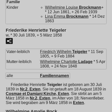
Familie
Kinder
Wilhelmine Louise
Brockmann
+
* 12 Jun 1861, + 26 Feb 1939
Lina Emma
Brockmann
* 14 Dez
1863
Friederike Henriette Teigeler
w, * 30 Juli 1839, + 5 März 1858
Vater-leiblich
Friedrich Wilhelm
Teigeler
* 11 Sep
1805, + 9 Feb 1884
Mutter-leiblich
Wilhelmine Charlotte
Ladage
* 5 Apr
1808, + 24 Nov 1848
alle
Familiennamen
Friederike Henriette
Teigeler
ist geboren am 30 Juli
1839 in
Nr.2, Exten
. Sie ist getauft am 18 August 1839 in
Cosmae et Damiani Kirche, Exten
. Sie stirbt an am 5
März 1858 in
Nr.2, Exten
, im Alter von 18; Nervenfieber.
Sie wird begraben am 9 März 1858 in
Exten
.
Wilhelmine Amalie Pock