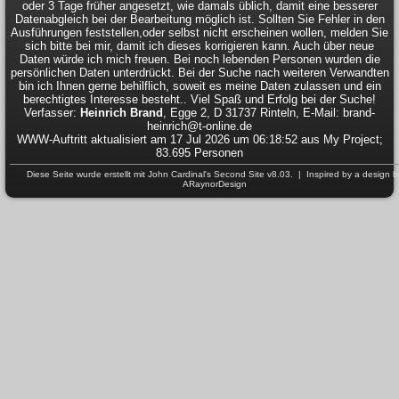
oder 3 Tage früher angesetzt, wie damals üblich, damit eine besserer
Datenabgleich bei der Bearbeitung möglich ist. Sollten Sie Fehler in den
Ausführungen feststellen,oder selbst nicht erscheinen wollen, melden Sie
sich bitte bei mir, damit ich dieses korrigieren kann. Auch über neue
Daten würde ich mich freuen. Bei noch lebenden Personen wurden die
persönlichen Daten unterdrückt. Bei der Suche nach weiteren Verwandten
bin ich Ihnen gerne behilflich, soweit es meine Daten zulassen und ein
berechtigtes Interesse besteht.. Viel Spaß und Erfolg bei der Suche!
Verfasser:
Heinrich Brand
, Egge 2, D 31737 Rinteln, E-Mail: brand-
heinrich@t-online.de
WWW-Auftritt aktualisiert am 17 Jul 2026 um 06:18:52 aus My Project;
83.695 Personen
Diese Seite wurde erstellt mit
John Cardinal's
Second Site
v8.03. | Inspired by a design b
ARaynorDesign