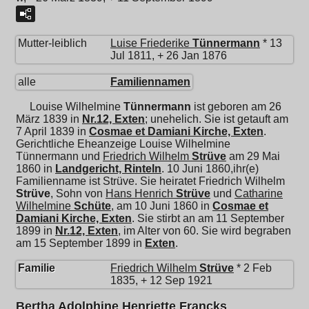
Mutter-leiblich
Luise Friederike
Tünnermann
* 13
Jul 1811, + 26 Jan 1876
alle
Familiennamen
Louise Wilhelmine
Tünnermann
ist geboren am 26
März 1839 in
Nr.12, Exten
; unehelich. Sie ist getauft am
7 April 1839 in
Cosmae et Damiani Kirche, Exten
.
Gerichtliche Eheanzeige Louise Wilhelmine
Tünnermann und
Friedrich Wilhelm
Strüve
am 29 Mai
1860 in
Landgericht, Rinteln
. 10 Juni 1860,ihr(e)
Familienname ist Strüve. Sie heiratet
Friedrich Wilhelm
Strüve
, Sohn von
Hans Henrich
Strüve
und
Catharine
Wilhelmine
Schüte
, am 10 Juni 1860 in
Cosmae et
Damiani Kirche, Exten
. Sie stirbt an am 11 September
1899 in
Nr.12, Exten
, im Alter von 60. Sie wird begraben
am 15 September 1899 in
Exten
.
Familie
Friedrich Wilhelm
Strüve
* 2 Feb
1835, + 12 Sep 1921
Bertha Adolphine Henriette Francks