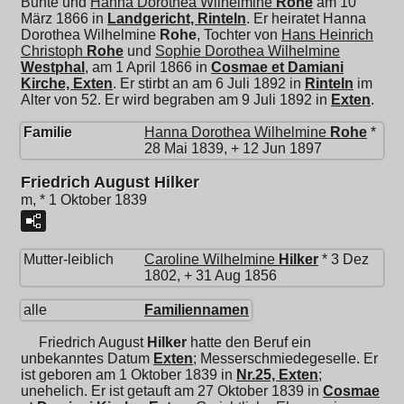
Bunte und
Hanna Dorothea Wilhelmine
Rohe
am 10
März 1866 in
Landgericht, Rinteln
. Er heiratet
Hanna
Dorothea Wilhelmine
Rohe
, Tochter von
Hans Heinrich
Christoph
Rohe
und
Sophie Dorothea Wilhelmine
Westphal
, am 1 April 1866 in
Cosmae et Damiani
Kirche, Exten
. Er stirbt an am 6 Juli 1892 in
Rinteln
im
Alter von 52. Er wird begraben am 9 Juli 1892 in
Exten
.
Familie
Hanna Dorothea Wilhelmine
Rohe
*
28 Mai 1839, + 12 Jun 1897
Friedrich August Hilker
m, * 1 Oktober 1839
Mutter-leiblich
Caroline Wilhelmine
Hilker
* 3 Dez
1802, + 31 Aug 1856
alle
Familiennamen
Friedrich August
Hilker
hatte den Beruf ein
unbekanntes Datum
Exten
; Messerschmiedegeselle. Er
ist geboren am 1 Oktober 1839 in
Nr.25, Exten
;
unehelich. Er ist getauft am 27 Oktober 1839 in
Cosmae