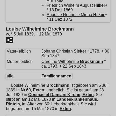
Apr 1868
Friedrich Wilhelm August
Hilker
+
* 18 Dez 1869
Auguste Henriette Minna
Hilker
+
* 11 Dez 1872
Louise Wilhelmine Brockmann
w, * 5 Juli 1839, + 12 Mai 1870
Vater-leiblich
Johann Christian
Sieker
* 1778, + 30
Sep 1847
Mutter-leiblich
Caroline Wilhelmine
Brockmann
*
ca. 1793, + 22 Sep 1843
alle
Familiennamen
Louise Wilhelmine
Brockmann
ist geboren am 5 Juli
1839 in
Nr.60, Exten
; unehelich. Sie ist getauft am 28
Juli 1839 in
Cosmae et Damiani Kirche, Exten
. Sie
stirbt an am 12 Mai 1870 in
Landeskrankenhaus,
Rinteln
, im Alter von 30; Leberkrankheit. Sie wird
begraben am 15 Mai 1870 in
Exten
.