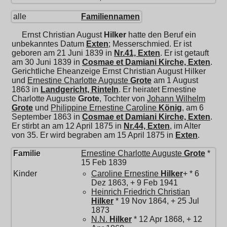
alle
Familiennamen
Ernst Christian August
Hilker
hatte den Beruf ein
unbekanntes Datum
Exten
; Messerschmied. Er ist
geboren am 21 Juni 1839 in
Nr.41, Exten
. Er ist getauft
am 30 Juni 1839 in
Cosmae et Damiani Kirche, Exten
.
Gerichtliche Eheanzeige Ernst Christian August Hilker
und
Ernestine Charlotte Auguste
Grote
am 1 August
1863 in
Landgericht, Rinteln
. Er heiratet
Ernestine
Charlotte Auguste
Grote
, Tochter von
Johann Wilhelm
Grote
und
Philippine Ernestine Caroline
König
, am 6
September 1863 in
Cosmae et Damiani Kirche, Exten
.
Er stirbt an am 12 April 1875 in
Nr.44, Exten
, im Alter
von 35. Er wird begraben am 15 April 1875 in
Exten
.
Familie
Ernestine Charlotte Auguste
Grote
*
15 Feb 1839
Kinder
Caroline Ernestine
Hilker
+ * 6
Dez 1863, + 9 Feb 1941
Heinrich Friedrich Christian
Hilker
* 19 Nov 1864, + 25 Jul
1873
N.N.
Hilker
* 12 Apr 1868, + 12