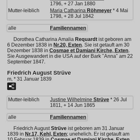
1796, + 27 Jan 1880
Mutter-leiblich
Maria Catharina
Röhmeyer
* 4 Mai
1798, + 28 Jul 1842
alle
Familiennamen
Dorothea Catharina Amalia
Requardt
ist geboren am
6 Dezember 1838 in
Nr.20, Exten
. Sie ist getauft am 30
Dezember 1838 in
Cosmae et Damiani Kirche, Exten
.
Sie Ausgewandert in die USA auf der Bark "Anna" am 22
September 1847.
Friedrich August Strüve
m, * 31 Januar 1839
Mutter-leiblich
Justine Wilhelmine
Strüve
* 26 Jul
1811, + 14 Jun 1865
alle
Familiennamen
Friedrich August
Strüve
ist geboren am 31 Januar
1839 in
Nr.17, Kehl, Exten
; unehelich. Er ist getauft am
10 Februar 1839 in
Cosmae et Damiani Kirche, Exten
.