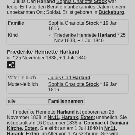
Julius Carl
Harland
Sophia Charlotte
Stock
war
ledig. Er hatte den Beruf ein unbekanntes Datum einem
unbekannten Ort ; Soldat. Er ist geboren in
Bückeburg
.
Familie
Sophia Charlotte
Stock
* 19 Jan
1816
Kind
Friederike Henriette
Harland
* 25
Nov 1838, + 1 Jul 1840
Friederike Henriette Harland
w, * 25 November 1838, + 1 Juli 1840
Vater-leiblich
Julius Carl
Harland
Mutter-leiblich
Sophia Charlotte
Stock
* 19 Jan
1816
alle
Familiennamen
Friederike Henriette
Harland
ist geboren am 25
November 1838 in
Nr.11, Harank, Exten
; unehelich. Sie
ist getauft am 16 Dezember 1838 in
Cosmae et Damiani
Kirche, Exten
. Sie stirbt an am 1 Juli 1840 in
Nr.11,
Harank, Exten
, im Alter von 1; Auszehrung. Sie wird