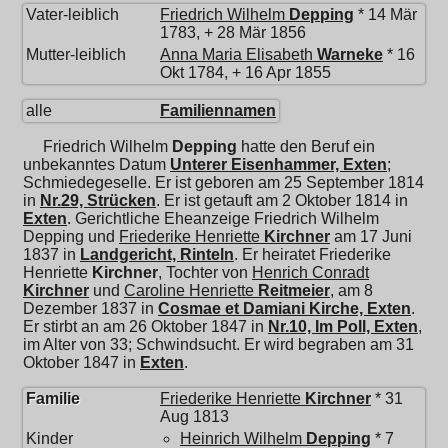
Vater-leiblich
Friedrich Wilhelm
Depping
* 14 Mär
1783, + 28 Mär 1856
Mutter-leiblich
Anna Maria Elisabeth
Warneke
* 16
Okt 1784, + 16 Apr 1855
alle
Familiennamen
Friedrich Wilhelm
Depping
hatte den Beruf ein
unbekanntes Datum
Unterer Eisenhammer, Exten
;
Schmiedegeselle. Er ist geboren am 25 September 1814
in
Nr.29, Strücken
. Er ist getauft am 2 Oktober 1814 in
Exten
. Gerichtliche Eheanzeige Friedrich Wilhelm
Depping und
Friederike Henriette
Kirchner
am 17 Juni
1837 in
Landgericht, Rinteln
. Er heiratet
Friederike
Henriette
Kirchner
, Tochter von
Henrich Conradt
Kirchner
und
Caroline Henriette
Reitmeier
, am 8
Dezember 1837 in
Cosmae et Damiani Kirche, Exten
.
Er stirbt an am 26 Oktober 1847 in
Nr.10, Im Poll, Exten
,
im Alter von 33; Schwindsucht. Er wird begraben am 31
Oktober 1847 in
Exten
.
Familie
Friederike Henriette
Kirchner
* 31
Aug 1813
Kinder
Heinrich Wilhelm
Depping
* 7