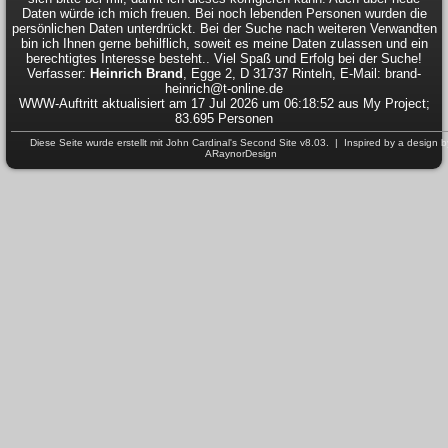
Daten würde ich mich freuen. Bei noch lebenden Personen wurden die
persönlichen Daten unterdrückt. Bei der Suche nach weiteren Verwandten
bin ich Ihnen gerne behilflich, soweit es meine Daten zulassen und ein
berechtigtes Interesse besteht.. Viel Spaß und Erfolg bei der Suche!
Verfasser:
Heinrich Brand
, Egge 2, D 31737 Rinteln, E-Mail: brand-
heinrich@t-online.de
WWW-Auftritt aktualisiert am 17 Jul 2026 um 06:18:52 aus My Project;
83.695 Personen
Diese Seite wurde erstellt mit
John Cardinal's
Second Site
v8.03. | Inspired by a design b
ARaynorDesign