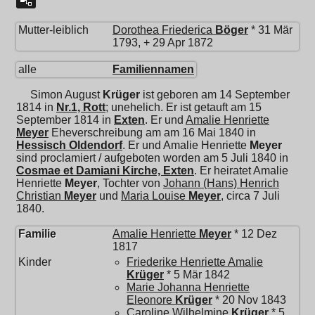
Mutter-leiblich
Dorothea Friederica
Böger
* 31 Mär
1793, + 29 Apr 1872
alle
Familiennamen
Simon August
Krüger
ist geboren am 14 September
1814 in
Nr.1, Rott
; unehelich. Er ist getauft am 15
September 1814 in
Exten
. Er und
Amalie Henriette
Meyer
Eheverschreibung am am 16 Mai 1840 in
Hessisch Oldendorf
. Er und
Amalie Henriette
Meyer
sind proclamiert / aufgeboten worden am 5 Juli 1840 in
Cosmae et Damiani Kirche, Exten
. Er heiratet
Amalie
Henriette
Meyer
, Tochter von
Johann (Hans) Henrich
Christian
Meyer
und
Maria Louise
Meyer
, circa 7 Juli
1840.
Familie
Amalie Henriette
Meyer
* 12 Dez
1817
Kinder
Friederike Henriette Amalie
Krüger
* 5 Mär 1842
Marie Johanna Henriette
Eleonore
Krüger
* 20 Nov 1843
Caroline Wilhelmine
Krüger
* 5