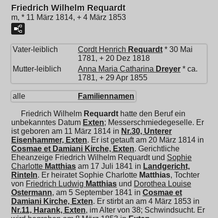
Friedrich Wilhelm Requardt
m, * 11 März 1814, + 4 März 1853
Vater-leiblich
Cordt Henrich
Requardt
* 30 Mai
1781, + 20 Dez 1818
Mutter-leiblich
Anna Maria Catharina
Dreyer
* ca.
1781, + 29 Apr 1855
alle
Familiennamen
Friedrich Wilhelm
Requardt
hatte den Beruf ein
unbekanntes Datum
Exten
; Messerschmiedegeselle. Er
ist geboren am 11 März 1814 in
Nr.30, Unterer
Eisenhammer, Exten
. Er ist getauft am 20 März 1814 in
Cosmae et Damiani Kirche, Exten
. Gerichtliche
Eheanzeige Friedrich Wilhelm Requardt und
Sophie
Charlotte
Matthias
am 17 Juli 1841 in
Landgericht,
Rinteln
. Er heiratet
Sophie Charlotte
Matthias
, Tochter
von
Friedrich Ludwig
Matthias
und
Dorothea Louise
Ostermann
, am 5 September 1841 in
Cosmae et
Damiani Kirche, Exten
. Er stirbt an am 4 März 1853 in
Nr.11, Harank, Exten
, im Alter von 38; Schwindsucht. Er