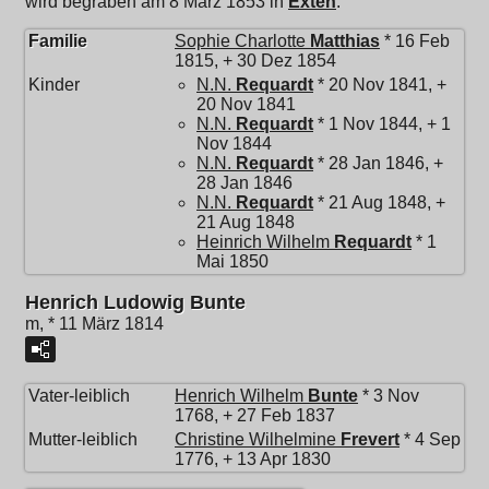
wird begraben am 8 März 1853 in
Exten
.
Familie
Sophie Charlotte
Matthias
* 16 Feb
1815, + 30 Dez 1854
Kinder
N.N.
Requardt
* 20 Nov 1841, +
20 Nov 1841
N.N.
Requardt
* 1 Nov 1844, + 1
Nov 1844
N.N.
Requardt
* 28 Jan 1846, +
28 Jan 1846
N.N.
Requardt
* 21 Aug 1848, +
21 Aug 1848
Heinrich Wilhelm
Requardt
* 1
Mai 1850
Henrich Ludowig Bunte
m, * 11 März 1814
Vater-leiblich
Henrich Wilhelm
Bunte
* 3 Nov
1768, + 27 Feb 1837
Mutter-leiblich
Christine Wilhelmine
Frevert
* 4 Sep
1776, + 13 Apr 1830