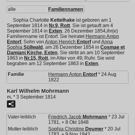
alle
Familiennamen
Sophia Charlotte
Kettelhake
ist geboren am 1
September 1814 in
Nr.9, Rott
. Sie ist getauft am 4
September 1814 in
Exten
. 26 Dezember 1854,ihr(e)
Familienname ist Entorf. Sie heiratet
Hermann Anton
Entorf
, Sohn von
Anton Henrich
Entorf
und
Anna
Sophia
Süllwald
, am 26 Dezember 1854 in
Cosmae et
Damiani Kirche, Exten
. Sie stirbt an am 10 September
1863 in
Nr.15, Rott
, im Alter von 49; Ruhr. Sie wird
begraben am 12 September 1863 in
Exten
.
Familie
Hermann Anton
Entorf
* 24 Aug
1822
Karl Wilhelm Mohrmann
m, * 3 September 1814
Vater-leiblich
Friedrich Jacob
Mohrmann
* 23 Jul
1781, + 8 Okt 1848
Mutter-leiblich
Sophia Christine
Deumer
* 20 Jul
1783, + 9 Nov 1842