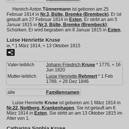
Henrich Anton
Tünnermann
ist geboren am 25
Februar 1814 in
Nr.3, Bülte, Bremke (Brembeck)
. Er ist
getauft am 27 Februar 1814 in
Exten
. Er stirbt an am 5
Januar 1815 in
Nr.3, Bülte, Bremke (Brembeck)
;
Schürken. Er wird begraben am 8 Januar 1815 in
Exten
.
Luise Henriette Kruse
w, * 1 März 1814, + 13 Oktober 1815
Vater-leiblich
Johann Friedrich
Kruse
* 1770, + 16
Jun 1820
Mutter-leiblich
Luise Henriette
Rehmert
* 1 Feb
1789, + 28 Dez 1846
alle
Familiennamen
Luise Henriette
Kruse
ist geboren am 1 März 1814 in
Nr.22, Nottberg, Krankenhagen
. Sie ist getauft am 6
März 1814 in
Exten
. Sie stirbt an am 13 Oktober 1815 im
Alter von 1.
Catharina Sophia Kruse