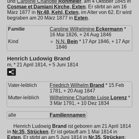
und
Caroline Charlotte
Röhmeier
, am 4 Oktober 1845 in
Cosmae et Damiani Kirche, Exten
. Er stirbt an am 16
März 1877 in
Nr.48, Kehl, Exten
, im Alter von 62. Er wird
begraben am 20 März 1877 in
Exten
.
Familie
Caroline Wilhelmine
Eckermann
*
16 Mai 1826, + 24 Aug 1846
Kind
N.N.
Bein
* 17 Apr 1846, + 17 Apr
1846
Henrich Ludowig Brand
m, * 21 April 1814, + 5 Juni 1814
Vater-leiblich
Friedrich Wilhelm
Brand
* 15 Feb
1781, + 20 Aug 1847
Mutter-leiblich
Wilhelmine Charlotte Luise
Lorenz
*
3 Mär 1791, + 10 Dez 1834
alle
Familiennamen
Henrich Ludowig
Brand
ist geboren am 21 April 1814
in
Nr.35, Strücken
. Er ist getauft am 1 Mai 1814 in
Exten
. Er stirbt an am 5 Juni 1814 in
Nr.35, Strücken
;