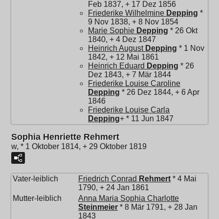
Feb 1837, + 17 Dez 1856
Friederike Wilhelmine
Depping
*
9 Nov 1838, + 8 Nov 1854
Marie Sophie
Depping
* 26 Okt
1840, + 4 Dez 1847
Heinrich August
Depping
* 1 Nov
1842, + 12 Mai 1861
Heinrich Eduard
Depping
* 26
Dez 1843, + 7 Mär 1844
Friederike Louise Caroline
Depping
* 26 Dez 1844, + 6 Apr
1846
Friederike Louise Carla
Depping
+ * 11 Jun 1847
Sophia Henriette Rehmert
w, * 1 Oktober 1814, + 29 Oktober 1819
Vater-leiblich
Friedrich Conrad
Rehmert
* 4 Mai
1790, + 24 Jan 1861
Mutter-leiblich
Anna Maria Sophia Charlotte
Steinmeier
* 8 Mär 1791, + 28 Jan
1843