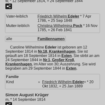
w, * 12 September 1814, + 24 September 1844
Vater-leiblich
Friedrich Wilhelm
Edeler
* 7 Apr
1786, + 25 Sep 1848
Mutter-leiblich
Christina Wilhelmina
Pock
* 16 Nov
1785, + 26 Feb 1841
alle
Familiennamen
Caroline Wilhelmine
Edeler
ist geboren am 12
September 1814 in
Nr.18, Krankenhagen
. Sie ist
getauft am 18 September 1814 in
Exten
. Sie stirbt an am
24 September 1844 in
Nr.1, Großer Kroll,
Krankenhagen
, im Alter von 30; Auszehrung. Sie wird
begraben am 29 September 1844 in
Exten
.
Familie
Kind
Friedrich Wilhelm
Edeler
+ * 20
Okt 1832, + 25 Jan 1889
Simon August Krüger
m, * 14 September 1814