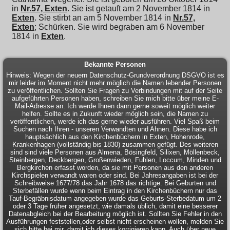
in
Nr.57, Exten
. Sie ist getauft am 2 November 1814 in
Exten
. Sie stirbt an am 5 November 1814 in
Nr.57,
Exten
; Schürken. Sie wird begraben am 6 November
1814 in
Exten
.
Bekannte Personen
Hinweis: Wegen der neuern Datenschutz-Grundverordnung DSGVO ist es
mir leider im Moment nicht mehr möglich die Namen lebender Personen
zu veröffentlichen. Sollten Sie Fragen zu Verbindungen mit auf der Seite
aufgeführten Personen haben, schreiben Sie mich bitte über meine E-
Mail-Adresse an. Ich werde Ihnen dann gerne soweit möglich weiter
helfen. Sollte es in Zukunft wieder möglich sein, die Namen zu
veröffentlichen, werde ich das gerne wieder ausführen. Viel Spaß beim
Suchen nach Ihren - unseren Verwandten und Ahnen. Diese habe ich
hauptsächlich aus den Kirchenbüchern in Exten, Hohenrode,
Krankenhagen (vollständig bis 1830) zusammen gefügt. Des weiteren
sind sind viele Personen aus Almena, Bösingfeld, Silixen, Möllenbeck,
Steinbergen, Deckbergen, Großenwieden, Fuhlen, Loccum, Minden und
Bergkirchen erfasst worden, da sie mit Personen aus den anderen
Kirchspielen verwandt waren oder sind. Bei Jahresangaben ist bei der
Schreibweise 1677/78 das Jahr 1678 das richtige. Bei Geburten und
Sterbefällen wurde wenn beim Eintrag in den Kirchenbüchern nur das
Tauf-Begräbnisdatum angegeben wurde das Geburts-Sterbedatum um 2
oder 3 Tage früher angesetzt, wie damals üblich, damit eine besserer
Datenabgleich bei der Bearbeitung möglich ist. Sollten Sie Fehler in den
Ausführungen feststellen,oder selbst nicht erscheinen wollen, melden Sie
sich bitte bei mir, damit ich dieses korrigieren kann. Auch über neue