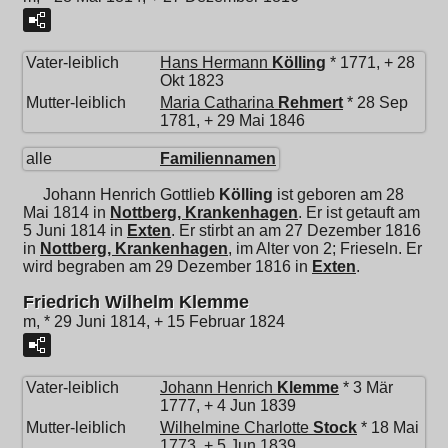
Vater-leiblich
Hans Hermann
Kölling
* 1771, + 28
Okt 1823
Mutter-leiblich
Maria Catharina
Rehmert
* 28 Sep
1781, + 29 Mai 1846
alle
Familiennamen
Johann Henrich Gottlieb
Kölling
ist geboren am 28
Mai 1814 in
Nottberg, Krankenhagen
. Er ist getauft am
5 Juni 1814 in
Exten
. Er stirbt an am 27 Dezember 1816
in
Nottberg, Krankenhagen
, im Alter von 2; Frieseln. Er
wird begraben am 29 Dezember 1816 in
Exten
.
Friedrich Wilhelm Klemme
m, * 29 Juni 1814, + 15 Februar 1824
Vater-leiblich
Johann Henrich
Klemme
* 3 Mär
1777, + 4 Jun 1839
Mutter-leiblich
Wilhelmine Charlotte
Stock
* 18 Mai
1773, + 5 Jun 1839