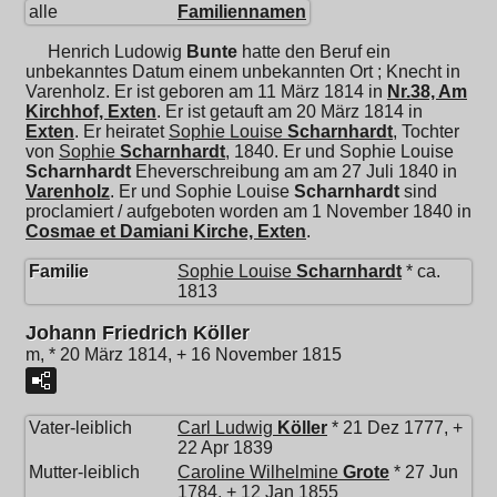
alle
Familiennamen
Henrich Ludowig
Bunte
hatte den Beruf ein
unbekanntes Datum einem unbekannten Ort ; Knecht in
Varenholz. Er ist geboren am 11 März 1814 in
Nr.38, Am
Kirchhof, Exten
. Er ist getauft am 20 März 1814 in
Exten
. Er heiratet
Sophie Louise
Scharnhardt
, Tochter
von
Sophie
Scharnhardt
, 1840. Er und
Sophie Louise
Scharnhardt
Eheverschreibung am am 27 Juli 1840 in
Varenholz
. Er und
Sophie Louise
Scharnhardt
sind
proclamiert / aufgeboten worden am 1 November 1840 in
Cosmae et Damiani Kirche, Exten
.
Familie
Sophie Louise
Scharnhardt
* ca.
1813
Johann Friedrich Köller
m, * 20 März 1814, + 16 November 1815
Vater-leiblich
Carl Ludwig
Köller
* 21 Dez 1777, +
22 Apr 1839
Mutter-leiblich
Caroline Wilhelmine
Grote
* 27 Jun
1784, + 12 Jan 1855