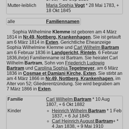
Mutter-leiblich
Maria Sophia
Vogt
* 28 Mai 1783, +
18 Okt 1845
alle
Familiennamen
Sophia Wilhelmine
Klemme
ist geboren am 4 März
1814 in
Nr.49, Nottberg, Krankenhagen
. Sie ist getauft
am 6 März 1814 in
Exten
. Gerichtliche Eheanzeige
Sophia Wilhelmine Klemme und
Carl Wilhelm
Bartram
am 6 Februar 1836 in
Landgericht, Rinteln
. 6 Februar
1836,ihr(e) Familienname ist Bartram. Sie heiratet
Carl
Wilhelm
Bartram
, Sohn von
Friederich Ludowig
Bartram
und
Carolina Sophia
Tegetmeyer
, am 6 März
1836 in
Cosmae et Damiani Kirche, Exten
. Sie stirbt an
am 4 März 1866 in
Nr.49, Nottberg, Krankenhagen
, im
Alter von 52; Gliederentzündung. Sie wird begraben am
7 März 1866 in
Exten
.
Familie
Carl Wilhelm
Bartram
* 10 Aug
1807, + 6 Okt 1882
Kinder
Heinrich Wilhelm
Bartram
* 1 Feb
1837, + 6 Jul 1845
Carl Heinrich August
Bartram
+ *
4 Jan 1838, + 9 Mai 1910