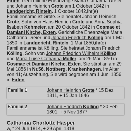
Exten
. Gerichtliche Eheanzeige Maria Catharina Dreier
und
Johann Heinrich
Grote
am 1 Oktober 1842 in
Landgericht, Rinteln
. 1 Oktober 1842,ihr(e)
Familienname ist Grote. Sie heiratet
Johann Heinrich
Grote
, Sohn von
Hans Henrich
Grote
und
Anna Sophia
Ilsabeth
Kehmeier
, am 20 Oktober 1842 in
Cosmae et
Damiani Kirche, Exten
. Gerichtliche Eheanzeige Maria
Catharina Dreier und
Johann Friedrich
Kölling
am 1 Mai
1850 in
Landgericht, Rinteln
. 1 Mai 1850,ihr(e)
Familienname ist Kölling. Sie heiratet
Johann Friedrich
Kölling
, Sohn von
Johann Friedrich Wilhelm
Kölling
und
Maria Luise Catharina
Möller
, am 26 Mai 1850 in
Cosmae et Damiani Kirche, Exten
. Sie stirbt an am 29
Mai 1856 in
Nr.56, Nottberg, Krankenhagen
, im Alter
von 41; Auszehrung. Sie wird begraben am 1 Juni 1856
in
Exten
.
Familie 1
Johann Heinrich
Grote
* 15 Dez
1811, + 15 Jan 1846
Familie 2
Johann Friedrich
Kölling
* 20 Feb
1801, + 5 Nov 1877
Catharina Charlotte Hasper
w, * 24 Juli 1814, + 29 April 1818