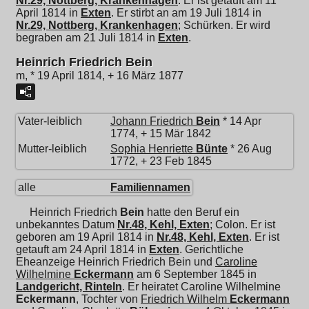
Nr.29, Nottberg, Krankenhagen
. Er ist getauft am 11
April 1814 in
Exten
. Er stirbt an am 19 Juli 1814 in
Nr.29, Nottberg, Krankenhagen
; Schürken. Er wird
begraben am 21 Juli 1814 in
Exten
.
Heinrich Friedrich Bein
m, * 19 April 1814, + 16 März 1877
Vater-leiblich
Johann Friedrich
Bein
* 14 Apr
1774, + 15 Mär 1842
Mutter-leiblich
Sophia Henriette
Bünte
* 26 Aug
1772, + 23 Feb 1845
alle
Familiennamen
Heinrich Friedrich
Bein
hatte den Beruf ein
unbekanntes Datum
Nr.48, Kehl, Exten
; Colon. Er ist
geboren am 19 April 1814 in
Nr.48, Kehl, Exten
. Er ist
getauft am 24 April 1814 in
Exten
. Gerichtliche
Eheanzeige Heinrich Friedrich Bein und
Caroline
Wilhelmine
Eckermann
am 6 September 1845 in
Landgericht, Rinteln
. Er heiratet
Caroline Wilhelmine
Eckermann
, Tochter von
Friedrich Wilhelm
Eckermann