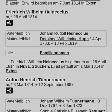
Blattern. Er wird begraben am 7 Juni 1814 in
Exten
.
Friedrich Wilhelm Heineccius
m, * 26 April 1814
Vater-leiblich
Johann Rudolf
Heineccius
Mutter-leiblich
Dorothea Wilhelmine
Hupe
* 4 Apr
1783, + 18 Feb 1819
alle
Familiennamen
Friedrich Wilhelm
Heineccius
ist geboren am 26 April
1814 in
Nr.31, Strücken
. Er ist getauft am 1 Mai 1814 in
Exten
.
Anton Henrich Tünnermann
m, * 3 Mai 1814, + 12 September 1887
Vater-leiblich
Johann Wilhelm
Tünnermann
* 3
Dez 1767, + 8 Jun 1823
Mutter-leiblich
Sophie Christine Elisabeth
Requadt