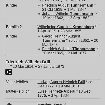
* 22 Feb 1801, + 27 Aug 1857
Kinder
Friedrich August
Tünnermann
*
21 Okt 1839, + 1 Mär 1847
Johann Wilhelm
Tünnermann
+ *
19 Mär 1842, + 12 Sep 1882
Familie 2
Wilhelmine Caroline
Kronenberg
*
1 Apr 1826, + 28 Mär 1895
Kinder
Georg Heinrich August
Tünnermann
* 26 Jun 1862, + 20
Mai 1863
Friedrich Wilhelm
Tünnermann
*
30 Mär 1865, + 2 Mai 1877
Friedrich Wilhelm Brill
m, * 10 Mai 1814, + 27 Januar 1873
Vater-leiblich
Ludwig August Heinrich
Brill
* ca.
Dez 1772, + 19 Mär 1831
Mutter-leiblich
Luise Henriette
Alberti
* 13 Sep
1776, + 3 Apr 1834
alle
Familiennamen