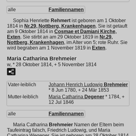
alle
Familiennamen
Sophia Henriette
Rehmert
ist geboren am 1 Oktober
1814 in
Nr.29, Nottberg, Krankenhagen
. Sie ist getauft
am 9 Oktober 1814 in
Cosmae et Damiani Kirche,
Exten
. Sie stirbt an am 29 Oktober 1819 in
Nr.29,
Nottberg, Krankenhagen
, im Alter von 5; rote Ruhr. Sie
wird begraben am 1 November 1819 in
Exten
.
Maria Catharina Brehmeier
w, * 28 Oktober 1814, + 5 November 1814
Vater-leiblich
Johann Henrich Ludowig
Brehmeier
* 8 Jun 1780, + 24 Mär 1853
Mutter-leiblich
Maria Catharina
Degener
* 1784, +
12 Jul 1846
alle
Familiennamen
Maria Catharina
Brehmeier
Namen der Eltern beim
Taufeintrag falsch, Friedrich Ludowig, und Maria
Catharina Wegener. Sie ist geboren am 28 Oktober 1814