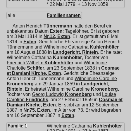
* 22 Mai 1779, + 13 Nov 1859
alle
Familiennamen
Anton Henrich
Tünnermann
hatte den Beruf ein
unbekanntes Datum
Exten
; Tagelöhner. Er ist geboren
am 3 Mai 1814 in
Nr.12, Exten
. Er ist getauft am 8 Mai
1814 in
Exten
. Gerichtliche Eheanzeige Anton Henrich
Tünnermann und
Wilhelmine Catharina
Kuhlenhölter
am 18 August 1838 in
Landgericht, Rinteln
. Er heiratet
Wilhelmine Catharina
Kuhlenhölter
, Tochter von
Friedrich Wilhelm
Kuhlenhölter
und
Wilhelmine
Charlotte
Schäfer
, am 23 September 1838 in
Cosmae
et Damiani Kirche, Exten
. Gerichtliche Eheanzeige
Anton Henrich Tünnermann und
Wilhelmine Caroline
Kronenberg
am 29 Januar 1859 in
Landgericht,
Rinteln
. Er heiratet
Wilhelmine Caroline
Kronenberg
,
Tochter von
Georg Ludowig
Kronenberg
und
Louise
Caroline
Friedrichs
, am 27 Februar 1859 in
Cosmae et
Damiani Kirche, Exten
. Er stirbt an am 12 September
1887 in
Nr.75, Exten
, im Alter von 73. Er wird begraben
am 16 September 1887 in
Exten
.
Familie 1
Wilhelmine Catharina
Kuhlenhölter