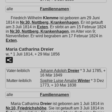
alle
Familiennamen
Friedrich Wilhelm
Klemme
ist geboren am 29 Juni
1814 in
Nr.30, Nottberg, Krankenhagen
. Er ist getauft
am 3 Juli 1814 in
Exten
. Er stirbt an am 15 Februar 1824
in
Nr.30, Nottberg, Krankenhagen
, im Alter von 9;
Nervenfieber. Er wird begraben am 17 Februar 1824 in
Exten
.
Maria Catharina Dreier
w, * 1 Juli 1814, + 29 Mai 1856
Vater-leiblich
Johann Adolph
Dreier
* 3 Jul 1785, +
16 Mär 1849
Mutter-leiblich
Sophie Luise Amalie
Winter
* 3 Dez
1773, + 10 Mai 1838
alle
Familiennamen
Maria Catharina
Dreier
ist geboren am 1 Juli 1814 in
Nr.10, Friedrichshöhe
. Sie ist getauft am 3 Juli 1814 in