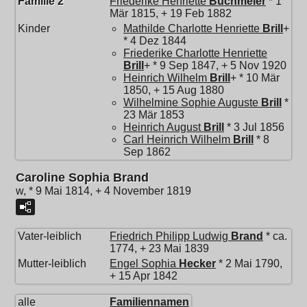
Familie 2
Friederike Henriette
Buchmeier
* 1
Mär 1815, + 19 Feb 1882
Kinder
Mathilde Charlotte Henriette
Brill
+
* 4 Dez 1844
Friederike Charlotte Henriette
Brill
+ * 9 Sep 1847, + 5 Nov 1920
Heinrich Wilhelm
Brill
+ * 10 Mär
1850, + 15 Aug 1880
Wilhelmine Sophie Auguste
Brill
*
23 Mär 1853
Heinrich August
Brill
* 3 Jul 1856
Carl Heinrich Wilhelm
Brill
* 8
Sep 1862
Caroline Sophia Brand
w, * 9 Mai 1814, + 4 November 1819
Vater-leiblich
Friedrich Philipp Ludwig
Brand
* ca.
1774, + 23 Mai 1839
Mutter-leiblich
Engel Sophia
Hecker
* 2 Mai 1790,
+ 15 Apr 1842
alle
Familiennamen