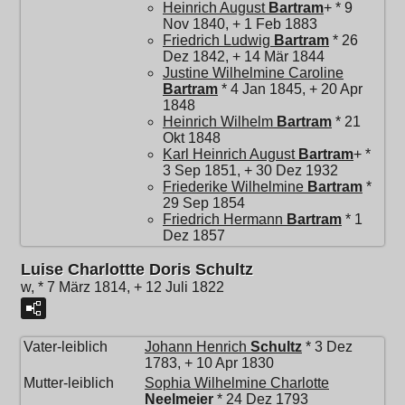
Heinrich August
Bartram
+ * 9
Nov 1840, + 1 Feb 1883
Friedrich Ludwig
Bartram
* 26
Dez 1842, + 14 Mär 1844
Justine Wilhelmine Caroline
Bartram
* 4 Jan 1845, + 20 Apr
1848
Heinrich Wilhelm
Bartram
* 21
Okt 1848
Karl Heinrich August
Bartram
+ *
3 Sep 1851, + 30 Dez 1932
Friederike Wilhelmine
Bartram
*
29 Sep 1854
Friedrich Hermann
Bartram
* 1
Dez 1857
Luise Charlottte Doris Schultz
w, * 7 März 1814, + 12 Juli 1822
Vater-leiblich
Johann Henrich
Schultz
* 3 Dez
1783, + 10 Apr 1830
Mutter-leiblich
Sophia Wilhelmine Charlotte
Neelmeier
* 24 Dez 1793