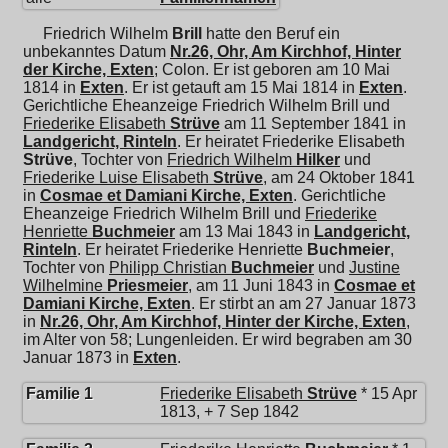
Friedrich Wilhelm
Brill
hatte den Beruf ein
unbekanntes Datum
Nr.26, Ohr, Am Kirchhof, Hinter
der Kirche, Exten
; Colon. Er ist geboren am 10 Mai
1814 in
Exten
. Er ist getauft am 15 Mai 1814 in
Exten
.
Gerichtliche Eheanzeige Friedrich Wilhelm Brill und
Friederike Elisabeth
Strüve
am 11 September 1841 in
Landgericht, Rinteln
. Er heiratet
Friederike Elisabeth
Strüve
, Tochter von
Friedrich Wilhelm
Hilker
und
Friederike Luise Elisabeth
Strüve
, am 24 Oktober 1841
in
Cosmae et Damiani Kirche, Exten
. Gerichtliche
Eheanzeige Friedrich Wilhelm Brill und
Friederike
Henriette
Buchmeier
am 13 Mai 1843 in
Landgericht,
Rinteln
. Er heiratet
Friederike Henriette
Buchmeier
,
Tochter von
Philipp Christian
Buchmeier
und
Justine
Wilhelmine
Priesmeier
, am 11 Juni 1843 in
Cosmae et
Damiani Kirche, Exten
. Er stirbt an am 27 Januar 1873
in
Nr.26, Ohr, Am Kirchhof, Hinter der Kirche, Exten
,
im Alter von 58; Lungenleiden. Er wird begraben am 30
Januar 1873 in
Exten
.
Familie 1
Friederike Elisabeth
Strüve
* 15 Apr
1813, + 7 Sep 1842