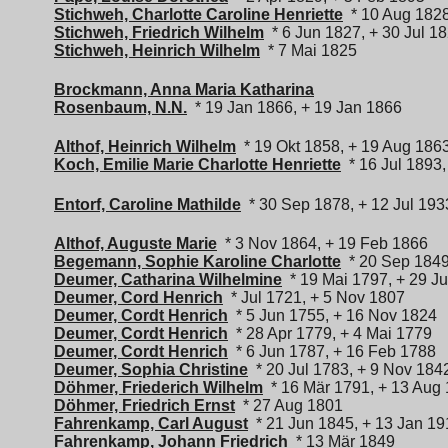
Stichweh, Charlotte Caroline Henriette
* 10 Aug 182
Stichweh, Friedrich Wilhelm
* 6 Jun 1827, + 30 Jul 1
Stichweh, Heinrich Wilhelm
* 7 Mai 1825
Brockmann, Anna Maria Katharina
Rosenbaum, N.N.
* 19 Jan 1866, + 19 Jan 1866
Althof, Heinrich Wilhelm
* 19 Okt 1858, + 19 Aug 186
Koch, Emilie Marie Charlotte Henriette
* 16 Jul 1893,
Entorf, Caroline Mathilde
* 30 Sep 1878, + 12 Jul 193
Althof, Auguste Marie
* 3 Nov 1864, + 19 Feb 1866
Begemann, Sophie Karoline Charlotte
* 20 Sep 1849
Deumer, Catharina Wilhelmine
* 19 Mai 1797, + 29 Ju
Deumer, Cord Henrich
* Jul 1721, + 5 Nov 1807
Deumer, Cordt Henrich
* 5 Jun 1755, + 16 Nov 1824
Deumer, Cordt Henrich
* 28 Apr 1779, + 4 Mai 1779
Deumer, Cordt Henrich
* 6 Jun 1787, + 16 Feb 1788
Deumer, Sophia Christine
* 20 Jul 1783, + 9 Nov 184
Döhmer, Friederich Wilhelm
* 16 Mär 1791, + 13 Aug
Döhmer, Friedrich Ernst
* 27 Aug 1801
Fahrenkamp, Carl August
* 21 Jun 1845, + 13 Jan 19
Fahrenkamp, Johann Friedrich
* 13 Mär 1849