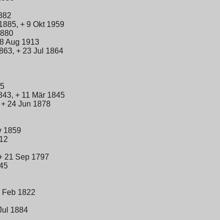
882
1885, + 9 Okt 1959
1880
28 Aug 1913
863, + 23 Jul 1864
65
843, + 11 Mär 1845
 + 24 Jun 1878
v 1859
812
+ 21 Sep 1797
45
0 Feb 1822
Jul 1884