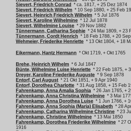
Sievert, Friedrich Conrad
* ca. 1817, + 25 Dez 1874
Sievert, Friedrich Wilhelm
* 10 Sep 1880, + 25 Feb 1
Sievert, Heinrich Friedrich Wilhelm
* 5 Jul 1876
Sievert, Karoline Wilhelmine
* 12 Jul 1878
Sievert, Wilhelmine Louise
* 29 Nov 1882
Tünnermann, Catharina Sophie
* 24 Mai 1809, + 23 
Tünnermann, Cordt Henrich
* 18 Feb 1788, + 20 Sep
Wehmeier, Friederike Henriette
* 13 Okt 1804, + 18 M
Eikermann, Hantz Hermann
* Okt 1719, + Okt 1765
Brehe, Heinrich Wilhelm
* 6 Jul 1847
Bünte, Wilhelmine Luise Henriette
* 22 Feb 1875, + 3
Dreyer, Karoline Friederike Auguste
* 9 Sep 1878
Entorf, Carl August
* 21 Okt 1851, + 9 Apr 1940
Entorf, Dorothea Charlotte
* 31 Aug 1858, + 15 Feb 
Fahrenkamp, Anna Amalia Sophia
* 26 Jan 1765, + 2
Fahrenkamp, Anna Christina Wilhelmine
* 3 Mai 1775
Fahrenkamp, Anna Dorothea Luise
* 1 Jun 1766, + 
Fahrenkamp, Anna Sophia (Maria) Elisabeth
* 28 Ap
Fahrenkamp, Catharina Wilhelmine Christine
* 23 Ju
Fahrenkamp, Christine Wilhelmine
* 13 Mai 1850
Fahrenkamp, Dorothea Friederike Wilhelmine
* 27 O
1916