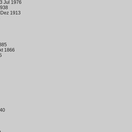
3 Jul 1976
1938
1 Dez 1913
3
885
kt 1866
5
940