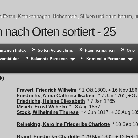
n Exten, Krankenhagen, Hohenrode, Silixen und drum herum, un
nach Orten sortiert - 25
hnamen-Index
Seiten-Verzeichnis
Familiennamen
Orte
ventbilder
Bekannte Personen
Kriminelle Personen
k)
Frevert, Friedrich Wilhelm
* 1 Okt 1800, + 16 Nov 186
Friedrichs, Anna Cathrina Ilsabein
* 7 Jan 1765, + 3 
Friedrichs, Helene Eliesabeth
* 7 Jan 1765
Mesch, Ernst Wilhelm
* 18 Aug 1852
Stock, Wilhelmine Therese
* 4 Jun 1817, + 30 Aug 18
Reineking, Karoline Friederike Charlotte
* 18 Sep 18
Brand, Friederike Charlotte
* 29 Mär 1835, + 12 Feb 