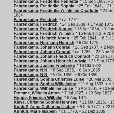
Fahrenkamp, Friederike Henriette
* 15 Sep 1807, + 
Fahrenkamp, Friederike Sophia
* 25 Feb 1841, + 21 
Fahrenkamp, Friederike Wilhlmine Charlotte
* 21 Sep
1884
Fahrenkamp, Friedrich
* ca. 1770
Fahrenkamp, Friedrich
* 24 Sep 1809, + 17 Aug 1872
Fahrenkamp, Friedrich August
* 13 Apr 1834, + 7 Ju
Fahrenkamp, Friedrich Wilhelm
* 16 Feb 1813, + 20 
Fahrenkamp, Heinrich Anton
* 25 Feb 1841, + 6 Jul 
Fahrenkamp, Hermann Henrich
* 6 Okt 1778
Fahrenkamp, Johann Conrad
* 28 Sep 1737, + 2 No
Fahrenkamp, Johann Conrad
* ca. 1786, + 23 Nov 1
Fahrenkamp, Johann Friedrich Conradt
* 23 Jan 176
Fahrenkamp, Johann Henrich Ludwig
* 23 Sep 1773
Fahrenkamp, Justine Friederike
* 18 Okt 1842
Fahrenkamp, N.N.
* 8 Sep 1835, + 8 Sep 1835
Fahrenkamp, N.N.
* 5 Okt 1859, + 6 Okt 1859
Fahrenkamp, Sophia Christine Luise
* 26 Mai 1805, 
Fahrenkamp, Sophia Wilhelmine
* 11 Aug 1803, + < 
Fahrenkamp, Wilhelmine Luise
* 6 Apr 1801, + 10 Fe
Fromme, Wilhelm Anton
* 7 Jul 1827, + 19 Sep 1827
Hoppe, Friedrich Wilhelm
* 6 Aug 1875
Kleve, Christine Sophie Henriette
* 21 Mär 1826, + 1
Kuhfuß, Anna Catharina Ilsabey
* 8 Feb 1771, + 22 
Kuhfuß, Marie Ilsabein
* ca. 1770, + 22 Dez 1839