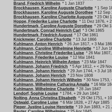
Brand, Friedrich Wilhelm
* 1 Jan 1837
Brockhausen, Karoline Auguste Charlotte
* 1 Sep 1
Brockhausen, Karoline Auguste Dorothee
* 12 Sep 
Brockhausen, Karoline Charlotte Auguste
* 23 Okt 
Hoppe, Friederike Luise Charlotte
* 11 Dez 1876, + 
Hundertmark, Caroline Auguste Dorothee
* 29 Okt 1
Hundertmark, Conrad Heinrich Carl
* 3 Okt 1865
Hundertmark, Friedrich August
* 17 Okt 1861
Knickmeier, Caroline Charlotte
* 13 Jul 1866
Kuhlmann, Anton Henrich
* 26 Jun 1817, + 3 Mai 18
Kuhlmann, Caroline Wilhelmine Henriette
* 17 Jun 1
Kuhlmann, Christine Friederike Luise
* 26 Mai 1807,
Kuhlmann, Friederike Louise
* 12 Mai 1841
Kuhlmann, Heinrich Wilhelm Anton
* 23 Mär 1847
Kuhlmann, Johann Friedrich
* 5 Apr 1812, + < 29 No
Kuhlmann, Johann Henrich
* 29 Jun 1744, + 3 Jul 1
Kuhlmann, Johann Henrich
* 23 Nov 1808
Kuhlmann, Johann Henrich Wilhelm
* 30 Nov 1753, 
Kuhlmann, Wilhelmine Catharina Amalia
* 16 Mär 18
Kuhlmann, Wilhelmine Charlotte
* 28 Jan 1847
Lendorf, Sophie Louise
* 1784, + 29 Jun 1842
Nolting, Anna Christina Elisabeth
* 29 Okt 1751, + 1
Ostwald, Caroline Luise
* 6 Mär 1828, + 27 Apr 1885
Pieper, Justine Louise Henriette
* 19 Jun 1883, + 21 
Reuter, Caroline Wilhelmine
* 25 Apr 1845