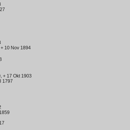
8
827
3
 + 10 Nov 1894
3
, + 17 Okt 1903
l 1797
2
 1859
17