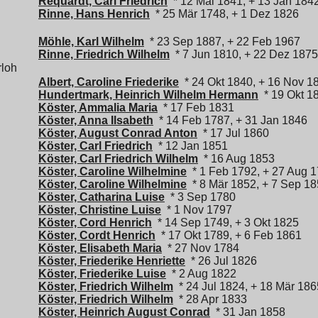
Requardt, Carl Friedrich
* 12 Mai 1841, + 13 Jan 184
Rinne, Hans Henrich
* 25 Mär 1748, + 1 Dez 1826
Möhle, Karl Wilhelm
* 23 Sep 1887, + 22 Feb 1967
Rinne, Friedrich Wilhelm
* 7 Jun 1810, + 22 Dez 1875
rloh
Albert, Caroline Friederike
* 24 Okt 1840, + 16 Nov 1
Hundertmark, Heinrich Wilhelm Hermann
* 19 Okt 1
Köster, Ammalia Maria
* 17 Feb 1831
Köster, Anna Ilsabeth
* 14 Feb 1787, + 31 Jan 1846
Köster, August Conrad Anton
* 17 Jul 1860
Köster, Carl Friedrich
* 12 Jan 1851
Köster, Carl Friedrich Wilhelm
* 16 Aug 1853
Köster, Caroline Wilhelmine
* 1 Feb 1792, + 27 Aug 
Köster, Caroline Wilhelmine
* 8 Mär 1852, + 7 Sep 1
Köster, Catharina Luise
* 3 Sep 1780
Köster, Christine Luise
* 1 Nov 1797
Köster, Cord Henrich
* 14 Sep 1749, + 3 Okt 1825
Köster, Cordt Henrich
* 17 Okt 1789, + 6 Feb 1861
Köster, Elisabeth Maria
* 27 Nov 1784
Köster, Friederike Henriette
* 26 Jul 1826
Köster, Friederike Luise
* 2 Aug 1822
Köster, Friedrich Wilhelm
* 24 Jul 1824, + 18 Mär 186
Köster, Friedrich Wilhelm
* 28 Apr 1833
Köster, Heinrich August Conrad
* 31 Jan 1858