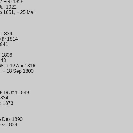
22 Feb 1858
Jul 1922
 1851, + 25 Mai
n 1834
Mär 1814
1841
v 1806
843
8, + 12 Apr 1816
, + 18 Sep 1800
+ 19 Jan 1849
1834
b 1873
6 Dez 1890
Dez 1839