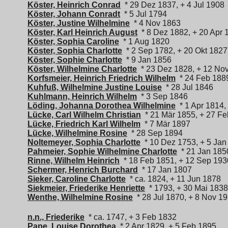
Köster, Heinrich Conrad
* 29 Dez 1837, + 4 Jul 1908
Köster, Johann Conradt
* 5 Jul 1794
Köster, Justine Wilhelmine
* 4 Nov 1863
Köster, Karl Heinrich August
* 8 Dez 1882, + 20 Apr 
Köster, Sophia Caroline
* 1 Aug 1820
Köster, Sophia Charlotte
* 2 Sep 1782, + 20 Okt 1827
Köster, Sophie Charlotte
* 9 Jan 1856
Köster, Wilhelmine Charlotte
* 23 Dez 1828, + 12 No
Korfsmeier, Heinrich Friedrich Wilhelm
* 24 Feb 188
Kuhfuß, Wilhelmine Justine Louise
* 28 Jul 1846
Kuhlmann, Heinrich Wilhelm
* 3 Sep 1846
Löding, Johanna Dorothea Wilhelmine
* 1 Apr 1814,
Lücke, Carl Wilhelm Christian
* 21 Mär 1855, + 27 F
Lücke, Friedrich Karl Wilhelm
* 7 Mär 1897
Lücke, Wilhelmine Rosine
* 28 Sep 1894
Noltemeyer, Sophia Charlotte
* 10 Dez 1753, + 5 Jan
Pahmeier, Sophie Wilhelmine Charlotte
* 21 Jan 185
Rinne, Wilhelm Heinrich
* 18 Feb 1851, + 12 Sep 193
Schermer, Henrich Burchard
* 17 Jan 1807
Sieker, Caroline Charlotte
* ca. 1824, + 11 Jun 1878
Siekmeier, Friederike Henriette
* 1793, + 30 Mai 1838
Wenthe, Wilhelmine Rosine
* 28 Jul 1870, + 8 Nov 1
n.n., Friederike
* ca. 1747, + 3 Feb 1832
Pape, Louise Dorothea
* 2 Apr 1829, + 5 Feb 1895