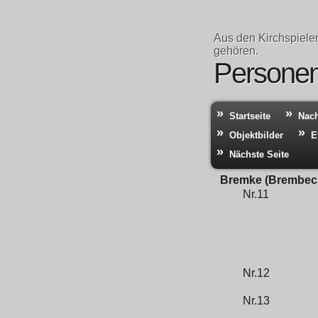
Aus den Kirchspiele
gehören.
Personen 
Startseite
Nac
Objektbilder
E
Nächste Seite
Bremke (Brembec
Nr.11
Nr.12
Nr.13