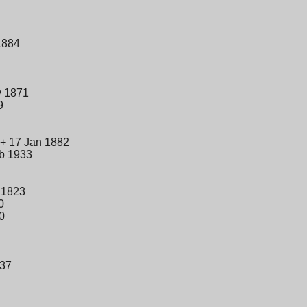
1884
v 1871
9
 + 17 Jan 1882
eb 1933
 1823
0
0
937