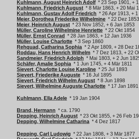
Kuhlmann, August Heinrich Adolf
* 23 Sep 1901, + 1
Kuhlmann, Friedrich August
* 8 Mär 1863, + 20 Mai 
Kuhlmann, Gustav Adolf Friedrich
* 26 Apr 1913, + 
Meier, Dorothea Friederike Wilhelmine
* 22 Dez 185
Meier, Heinrich August
* 23 Nov 1852, + 6 Jan 1853
Müller, Caroline Wilhelmine Henriette
* 22 Okt 1854
Müller, Ernst Conrad
* 28 Jan 1863, + 12 Jan 1936
Müller, Louise Charlotte
* 3 Sep 1860
Rehquad, Catharina Sophia
* 2 Apr 1809, + 28 Dez 1
Roddau, Hans Henrich Wilhelm
* 7 Dez 1813, + 22 O
Sandmeier, Friedrich Adolph
* Mai 1803, + 2 Jun 182
Schäfer, Amalie Sophia
* 1 Jun 1745, + 4 Mär 1811
Sievert, Charlotte Louise Karoline
* 25 Jul 1893
Sievert, Friederike Auguste
* 16 Jul 1895
Sievert, Friedrich Wilhelm August
* 8 Jun 1898
Sievert, Wilhelmine Auguste Charlotte
* 17 Jan 1891
Kuhlmann, Ella Adele
* 19 Jan 1904
Brand, Hermann
* ca. 1790
Depping, Heinrich August
* 23 Okt 1855, + 26 Feb 1
Depping, Wilhelmine Catharina
* 4 Dez 1817
Depping, Carl Ludowig
* 22 Jan 1808, + 3 Mär 1877