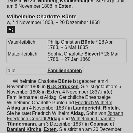
1808 in
Nr.23, Nottberg, Krankenhagen
. Sie ist getauft
am 6 November 1808 in
Exten
.
Wilhelmine Charlotte Bünte
w, * 4 November 1808, + 20 Dezember 1868
Vater-leiblich
Philip Christian
Bünte
* 28 Apr
1783, + 6 Mai 1835
Mutter-leiblich
Sophia Charlotte
Sievert
* 28 Mai
1786, + 27 Jan 1860
alle
Familiennamen
Wilhelmine Charlotte
Bünte
ist geboren am 4
November 1808 in
Nr.8, Strücken
. Sie ist getauft am 6
November 1808 in
Exten
. 4 November 1837,ihr(e)
Familienname ist Aldag. Gerichtliche Eheanzeige
Wilhelmine Charlotte Bünte und
Friedrich Wilhelm
Aldag
am 4 November 1837 in
Landgericht, Rinteln
.
Sie heiratet
Friedrich Wilhelm
Aldag
, Sohn von
Johann
Friederich Conradt
Aldag
und
Wilhelmine Charlotte
Tünnermann
, am 3 Dezember 1837 in
Cosmae et
Damiani Kirche, Exten
. Sie stirbt an am 20 Dezember