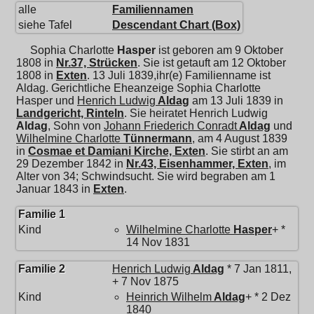
alle
Familiennamen
siehe Tafel
Descendant Chart (Box)
Sophia Charlotte
Hasper
ist geboren am 9 Oktober
1808 in
Nr.37, Strücken
. Sie ist getauft am 12 Oktober
1808 in
Exten
. 13 Juli 1839,ihr(e) Familienname ist
Aldag. Gerichtliche Eheanzeige Sophia Charlotte
Hasper und
Henrich Ludwig
Aldag
am 13 Juli 1839 in
Landgericht, Rinteln
. Sie heiratet
Henrich Ludwig
Aldag
, Sohn von
Johann Friederich Conradt
Aldag
und
Wilhelmine Charlotte
Tünnermann
, am 4 August 1839
in
Cosmae et Damiani Kirche, Exten
. Sie stirbt an am
29 Dezember 1842 in
Nr.43, Eisenhammer, Exten
, im
Alter von 34; Schwindsucht. Sie wird begraben am 1
Januar 1843 in
Exten
.
Familie 1
Kind
Wilhelmine Charlotte
Hasper
+ *
14 Nov 1831
Familie 2
Henrich Ludwig
Aldag
* 7 Jan 1811,
+ 7 Nov 1875
Kind
Heinrich Wilhelm
Aldag
+ * 2 Dez
1840