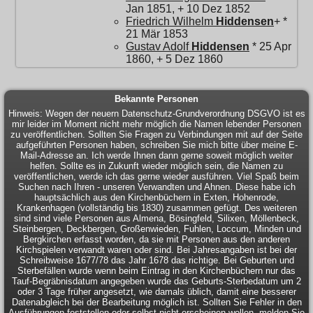
Jan 1851, + 10 Dez 1852
Friedrich Wilhelm
Hiddensen
+ *
21 Mär 1853
Gustav Adolf
Hiddensen
* 25 Apr
1860, + 5 Dez 1860
Bekannte Personen
Hinweis: Wegen der neuern Datenschutz-Grundverordnung DSGVO ist es
mir leider im Moment nicht mehr möglich die Namen lebender Personen
zu veröffentlichen. Sollten Sie Fragen zu Verbindungen mit auf der Seite
aufgeführten Personen haben, schreiben Sie mich bitte über meine E-
Mail-Adresse an. Ich werde Ihnen dann gerne soweit möglich weiter
helfen. Sollte es in Zukunft wieder möglich sein, die Namen zu
veröffentlichen, werde ich das gerne wieder ausführen. Viel Spaß beim
Suchen nach Ihren - unseren Verwandten und Ahnen. Diese habe ich
hauptsächlich aus den Kirchenbüchern in Exten, Hohenrode,
Krankenhagen (vollständig bis 1830) zusammen gefügt. Des weiteren
sind sind viele Personen aus Almena, Bösingfeld, Silixen, Möllenbeck,
Steinbergen, Deckbergen, Großenwieden, Fuhlen, Loccum, Minden und
Bergkirchen erfasst worden, da sie mit Personen aus den anderen
Kirchspielen verwandt waren oder sind. Bei Jahresangaben ist bei der
Schreibweise 1677/78 das Jahr 1678 das richtige. Bei Geburten und
Sterbefällen wurde wenn beim Eintrag in den Kirchenbüchern nur das
Tauf-Begräbnisdatum angegeben wurde das Geburts-Sterbedatum um 2
oder 3 Tage früher angesetzt, wie damals üblich, damit eine besserer
Datenabgleich bei der Bearbeitung möglich ist. Sollten Sie Fehler in den
Ausführungen feststellen,oder selbst nicht erscheinen wollen, melden Sie