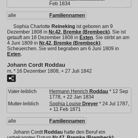
Feb 1834
alle
Familiennamen
Sophia Charlotte
Reineking
ist geboren am 9
Dezember 1808 in
Nr.42, Bremke (Brembeck)
. Sie ist
getauft am 18 Dezember 1808 in
Exten
. Sie stirbt an am
4 Juni 1809 in
Nr.42, Bremke (Brembeck)
;
Scheuerchen. Sie wird begraben am 6 Juni 1809 in
Exten
.
Johann Cordt Roddau
m, * 16 Dezember 1808, + 27 Juli 1842
Vater-leiblich
Hermann Henrich
Roddau
* 12 Sep
1778, + 22 Jan 1834
Mutter-leiblich
Sophia Louise
Dreyer
* 24 Jul 1787,
+ 11 Feb 1871
alle
Familiennamen
Johann Cordt
Roddau
hatte den Beruf ein
unbekanntes Datum
Nr.47, Bremke (Brembeck)
;