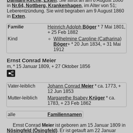
Damiani Kirche, Exten
. Sie stirbt an am 6 August 1860
in
Nr.64, Nottberg, Krankenhagen
, im Alter von 51;
Leberentzündung. Sie wird begraben am 9 August 1860
in
Exten
.
Familie
Heinrich Adolph
Böger
* 7 Mai 1801,
+ 25 Feb 1882
Kind
Wilhelmine Caroline (Catharina)
Böger
+ * 20 Jun 1834, + 31 Mai
1912
Ernst Conrad Meier
m, * 15 Januar 1809, + 27 Oktober 1856
Vater-leiblich
Johann Conrad
Meier
* ca. 1773, +
12 Jun 1853
Mutter-leiblich
Margarethe Ilsabey
Krüger
* ca.
1783, + 23 Feb 1862
alle
Familiennamen
Ernst Conrad
Meier
ist geboren am 15 Januar 1809 in
Nösingfeld (Ösingfeld)
. Er ist getauft am 22 Januar