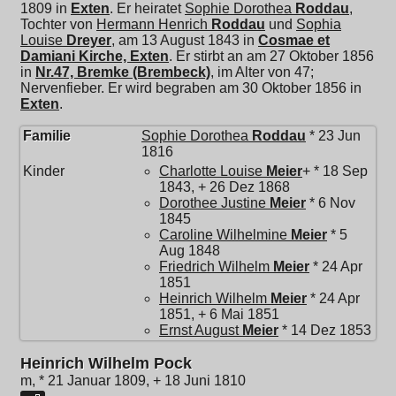
1809 in
Exten
. Er heiratet
Sophie Dorothea
Roddau
,
Tochter von
Hermann Henrich
Roddau
und
Sophia
Louise
Dreyer
, am 13 August 1843 in
Cosmae et
Damiani Kirche, Exten
. Er stirbt an am 27 Oktober 1856
in
Nr.47, Bremke (Brembeck)
, im Alter von 47;
Nervenfieber. Er wird begraben am 30 Oktober 1856 in
Exten
.
Familie
Sophie Dorothea
Roddau
* 23 Jun
1816
Kinder
Charlotte Louise
Meier
+ * 18 Sep
1843, + 26 Dez 1868
Dorothee Justine
Meier
* 6 Nov
1845
Caroline Wilhelmine
Meier
* 5
Aug 1848
Friedrich Wilhelm
Meier
* 24 Apr
1851
Heinrich Wilhelm
Meier
* 24 Apr
1851, + 6 Mai 1851
Ernst August
Meier
* 14 Dez 1853
Heinrich Wilhelm Pock
m, * 21 Januar 1809, + 18 Juni 1810