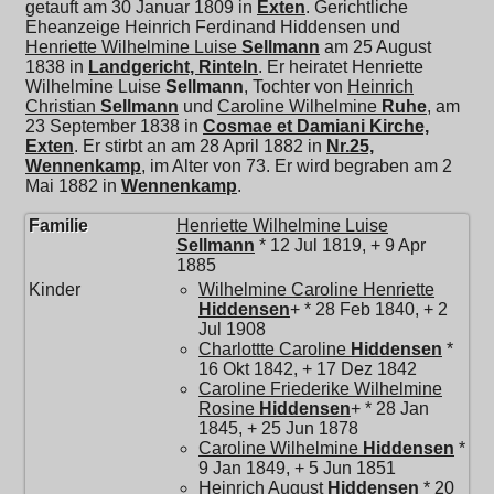
getauft am 30 Januar 1809 in
Exten
. Gerichtliche
Eheanzeige Heinrich Ferdinand Hiddensen und
Henriette Wilhelmine Luise
Sellmann
am 25 August
1838 in
Landgericht, Rinteln
. Er heiratet
Henriette
Wilhelmine Luise
Sellmann
, Tochter von
Heinrich
Christian
Sellmann
und
Caroline Wilhelmine
Ruhe
, am
23 September 1838 in
Cosmae et Damiani Kirche,
Exten
. Er stirbt an am 28 April 1882 in
Nr.25,
Wennenkamp
, im Alter von 73. Er wird begraben am 2
Mai 1882 in
Wennenkamp
.
Familie
Henriette Wilhelmine Luise
Sellmann
* 12 Jul 1819, + 9 Apr
1885
Kinder
Wilhelmine Caroline Henriette
Hiddensen
+ * 28 Feb 1840, + 2
Jul 1908
Charlottte Caroline
Hiddensen
*
16 Okt 1842, + 17 Dez 1842
Caroline Friederike Wilhelmine
Rosine
Hiddensen
+ * 28 Jan
1845, + 25 Jun 1878
Caroline Wilhelmine
Hiddensen
*
9 Jan 1849, + 5 Jun 1851
Heinrich August
Hiddensen
* 20