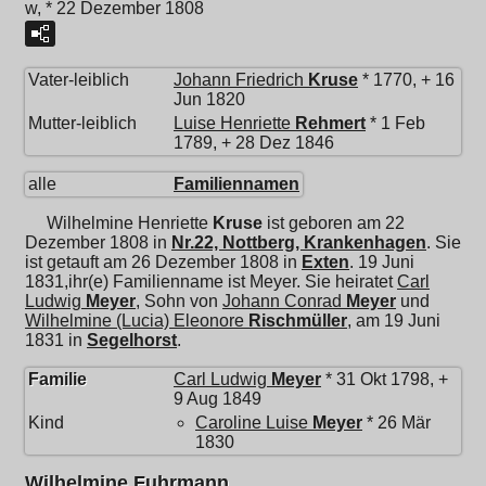
w, * 22 Dezember 1808
Vater-leiblich
Johann Friedrich
Kruse
* 1770, + 16
Jun 1820
Mutter-leiblich
Luise Henriette
Rehmert
* 1 Feb
1789, + 28 Dez 1846
alle
Familiennamen
Wilhelmine Henriette
Kruse
ist geboren am 22
Dezember 1808 in
Nr.22, Nottberg, Krankenhagen
. Sie
ist getauft am 26 Dezember 1808 in
Exten
. 19 Juni
1831,ihr(e) Familienname ist Meyer. Sie heiratet
Carl
Ludwig
Meyer
, Sohn von
Johann Conrad
Meyer
und
Wilhelmine (Lucia) Eleonore
Rischmüller
, am 19 Juni
1831 in
Segelhorst
.
Familie
Carl Ludwig
Meyer
* 31 Okt 1798, +
9 Aug 1849
Kind
Caroline Luise
Meyer
* 26 Mär
1830
Wilhelmine Fuhrmann