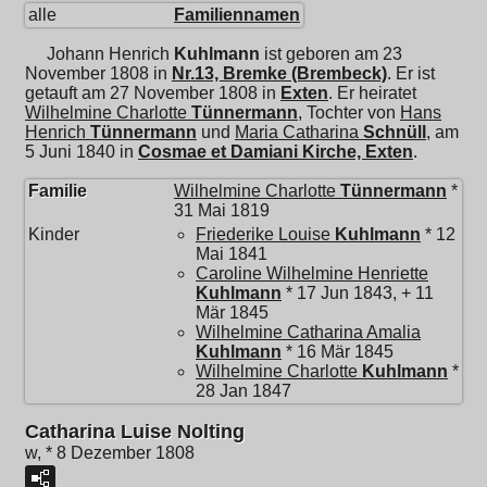
alle
Familiennamen
Johann Henrich
Kuhlmann
ist geboren am 23
November 1808 in
Nr.13, Bremke (Brembeck)
. Er ist
getauft am 27 November 1808 in
Exten
. Er heiratet
Wilhelmine Charlotte
Tünnermann
, Tochter von
Hans
Henrich
Tünnermann
und
Maria Catharina
Schnüll
, am
5 Juni 1840 in
Cosmae et Damiani Kirche, Exten
.
Familie
Wilhelmine Charlotte
Tünnermann
*
31 Mai 1819
Kinder
Friederike Louise
Kuhlmann
* 12
Mai 1841
Caroline Wilhelmine Henriette
Kuhlmann
* 17 Jun 1843, + 11
Mär 1845
Wilhelmine Catharina Amalia
Kuhlmann
* 16 Mär 1845
Wilhelmine Charlotte
Kuhlmann
*
28 Jan 1847
Catharina Luise Nolting
w, * 8 Dezember 1808