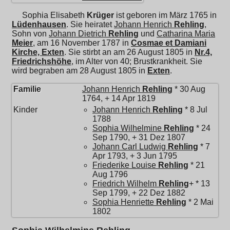
Sophia Elisabeth
Krüger
ist geboren im März 1765 in
Lüdenhausen
. Sie heiratet
Johann Henrich
Rehling
,
Sohn von
Johann Dietrich
Rehling
und
Catharina Maria
Meier
, am 16 November 1787 in
Cosmae et Damiani
Kirche, Exten
. Sie stirbt an am 26 August 1805 in
Nr.4,
Friedrichshöhe
, im Alter von 40; Brustkrankheit. Sie
wird begraben am 28 August 1805 in
Exten
.
Familie
Johann Henrich
Rehling
* 30 Aug
1764, + 14 Apr 1819
Kinder
Johann Henrich
Rehling
* 8 Jul
1788
Sophia Wilhelmine
Rehling
* 24
Sep 1790, + 31 Dez 1807
Johann Carl Ludwig
Rehling
* 7
Apr 1793, + 3 Jun 1795
Friederike Louise
Rehling
* 21
Aug 1796
Friedrich Wilhelm
Rehling
+ * 13
Sep 1799, + 22 Dez 1882
Sophia Henriette
Rehling
* 2 Mai
1802