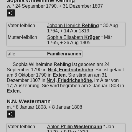
Sophia Wilhelmine Rehling
w, * 24 September 1790, + 31 Dezember 1807
Vater-leiblich
Johann Henrich
Rehling
* 30 Aug
1764, + 14 Apr 1819
Mutter-leiblich
Sophia Elisabeth
Krüger
* Mär
1765, + 26 Aug 1805
alle
Familiennamen
Sophia Wilhelmine
Rehling
ist geboren am 24
September 1790 in
Nr.4, Friedrichshöhe
. Sie ist getauft
am 3 Oktober 1790 in
Exten
. Sie stirbt an am 31
Dezember 1807 in
Nr.4, Friedrichshöhe
, im Alter von
17; Auszehrung. Sie wird begraben am 2 Januar 1808 in
Exten
.
N.N. Westermann
m, * 8 Januar 1808, + 8 Januar 1808
Vater-leiblich
Anton Philip
Westermann
* Jan
1770, + 9 Dez 1829