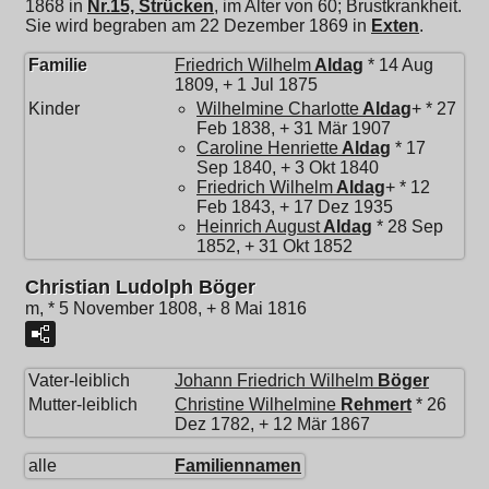
1868 in
Nr.15, Strücken
, im Alter von 60; Brustkrankheit.
Sie wird begraben am 22 Dezember 1869 in
Exten
.
Familie
Friedrich Wilhelm
Aldag
* 14 Aug
1809, + 1 Jul 1875
Kinder
Wilhelmine Charlotte
Aldag
+ * 27
Feb 1838, + 31 Mär 1907
Caroline Henriette
Aldag
* 17
Sep 1840, + 3 Okt 1840
Friedrich Wilhelm
Aldag
+ * 12
Feb 1843, + 17 Dez 1935
Heinrich August
Aldag
* 28 Sep
1852, + 31 Okt 1852
Christian Ludolph Böger
m, * 5 November 1808, + 8 Mai 1816
Vater-leiblich
Johann Friedrich Wilhelm
Böger
Mutter-leiblich
Christine Wilhelmine
Rehmert
* 26
Dez 1782, + 12 Mär 1867
alle
Familiennamen