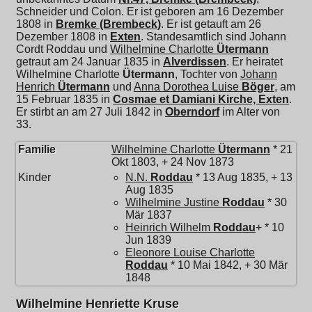
Schneider und Colon. Er ist geboren am 16 Dezember
1808 in
Bremke (Brembeck)
. Er ist getauft am 26
Dezember 1808 in
Exten
. Standesamtlich sind Johann
Cordt Roddau und
Wilhelmine Charlotte
Ütermann
getraut am 24 Januar 1835 in
Alverdissen
. Er heiratet
Wilhelmine Charlotte
Ütermann
, Tochter von
Johann
Henrich
Ütermann
und
Anna Dorothea Luise
Böger
, am
15 Februar 1835 in
Cosmae et Damiani Kirche, Exten
.
Er stirbt an am 27 Juli 1842 in
Oberndorf
im Alter von
33.
Familie
Wilhelmine Charlotte
Ütermann
* 21
Okt 1803, + 24 Nov 1873
Kinder
N.N.
Roddau
* 13 Aug 1835, + 13
Aug 1835
Wilhelmine Justine
Roddau
* 30
Mär 1837
Heinrich Wilhelm
Roddau
+ * 10
Jun 1839
Eleonore Louise Charlotte
Roddau
* 10 Mai 1842, + 30 Mär
1848
Wilhelmine Henriette Kruse