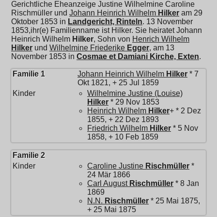
Gerichtliche Eheanzeige Justine Wilhelmine Caroline
Rischmüller und
Johann Heinrich Wilhelm
Hilker
am 29
Oktober 1853 in
Landgericht, Rinteln
. 13 November
1853,ihr(e) Familienname ist Hilker. Sie heiratet
Johann
Heinrich Wilhelm
Hilker
, Sohn von
Henrich Wilhelm
Hilker
und
Wilhelmine Friederike
Egger
, am 13
November 1853 in
Cosmae et Damiani Kirche, Exten
.
Familie 1
Johann Heinrich Wilhelm
Hilker
* 7
Okt 1821, + 25 Jul 1859
Kinder
Wilhelmine Justine (Louise)
Hilker
* 29 Nov 1853
Heinrich Wilhelm
Hilker
+ * 2 Dez
1855, + 22 Dez 1893
Friedrich Wilhelm
Hilker
* 5 Nov
1858, + 10 Feb 1859
Familie 2
Kinder
Caroline Justine
Rischmüller
*
24 Mär 1866
Carl August
Rischmüller
* 8 Jan
1869
N.N.
Rischmüller
* 25 Mai 1875,
+ 25 Mai 1875