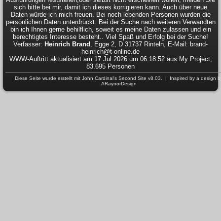
sich bitte bei mir, damit ich dieses korrigieren kann. Auch über neue
Daten würde ich mich freuen. Bei noch lebenden Personen wurden die
persönlichen Daten unterdrückt. Bei der Suche nach weiteren Verwandten
bin ich Ihnen gerne behilflich, soweit es meine Daten zulassen und ein
berechtigtes Interesse besteht.. Viel Spaß und Erfolg bei der Suche!
Verfasser:
Heinrich Brand
, Egge 2, D 31737 Rinteln, E-Mail: brand-
heinrich@t-online.de
WWW-Auftritt aktualisiert am 17 Jul 2026 um 06:18:52 aus My Project;
83.695 Personen
Diese Seite wurde erstellt mit
John Cardinal's
Second Site
v8.03. | Inspired by a design b
ARaynorDesign