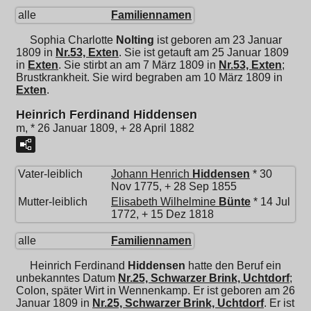
alle
Familiennamen
Sophia Charlotte
Nolting
ist geboren am 23 Januar
1809 in
Nr.53, Exten
. Sie ist getauft am 25 Januar 1809
in
Exten
. Sie stirbt an am 7 März 1809 in
Nr.53, Exten
;
Brustkrankheit. Sie wird begraben am 10 März 1809 in
Exten
.
Heinrich Ferdinand Hiddensen
m, * 26 Januar 1809, + 28 April 1882
Vater-leiblich
Johann Henrich
Hiddensen
* 30
Nov 1775, + 28 Sep 1855
Mutter-leiblich
Elisabeth Wilhelmine
Bünte
* 14 Jul
1772, + 15 Dez 1818
alle
Familiennamen
Heinrich Ferdinand
Hiddensen
hatte den Beruf ein
unbekanntes Datum
Nr.25, Schwarzer Brink, Uchtdorf
;
Colon, später Wirt in Wennenkamp. Er ist geboren am 26
Januar 1809 in
Nr.25, Schwarzer Brink, Uchtdorf
. Er ist