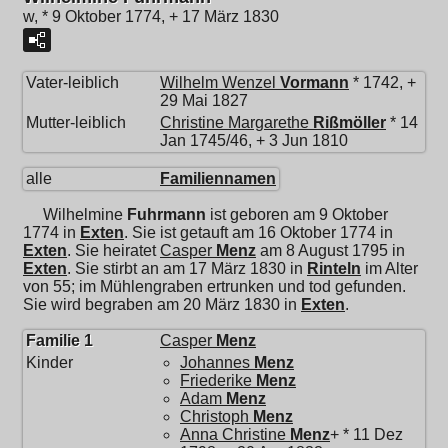
w, * 9 Oktober 1774, + 17 März 1830
Vater-leiblich
Wilhelm Wenzel
Vormann
* 1742, +
29 Mai 1827
Mutter-leiblich
Christine Margarethe
Rißmöller
* 14
Jan 1745/46, + 3 Jun 1810
alle
Familiennamen
Wilhelmine
Fuhrmann
ist geboren am 9 Oktober
1774 in
Exten
. Sie ist getauft am 16 Oktober 1774 in
Exten
. Sie heiratet
Casper
Menz
am 8 August 1795 in
Exten
. Sie stirbt an am 17 März 1830 in
Rinteln
im Alter
von 55; im Mühlengraben ertrunken und tod gefunden.
Sie wird begraben am 20 März 1830 in
Exten
.
Familie 1
Casper
Menz
Kinder
Johannes
Menz
Friederike
Menz
Adam
Menz
Christoph
Menz
Anna Christine
Menz
+ * 11 Dez