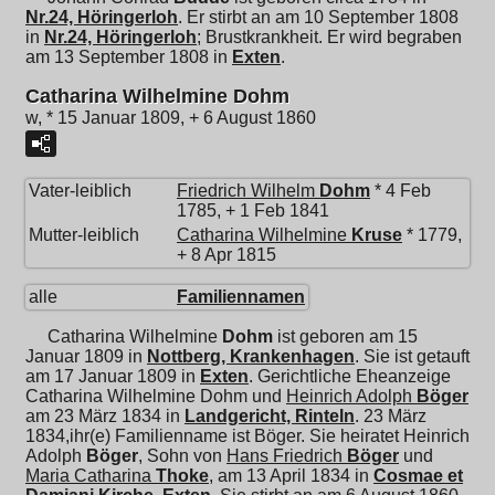
Nr.24, Höringerloh
. Er stirbt an am 10 September 1808
in
Nr.24, Höringerloh
; Brustkrankheit. Er wird begraben
am 13 September 1808 in
Exten
.
Catharina Wilhelmine Dohm
w, * 15 Januar 1809, + 6 August 1860
Vater-leiblich
Friedrich Wilhelm
Dohm
* 4 Feb
1785, + 1 Feb 1841
Mutter-leiblich
Catharina Wilhelmine
Kruse
* 1779,
+ 8 Apr 1815
alle
Familiennamen
Catharina Wilhelmine
Dohm
ist geboren am 15
Januar 1809 in
Nottberg, Krankenhagen
. Sie ist getauft
am 17 Januar 1809 in
Exten
. Gerichtliche Eheanzeige
Catharina Wilhelmine Dohm und
Heinrich Adolph
Böger
am 23 März 1834 in
Landgericht, Rinteln
. 23 März
1834,ihr(e) Familienname ist Böger. Sie heiratet
Heinrich
Adolph
Böger
, Sohn von
Hans Friedrich
Böger
und
Maria Catharina
Thoke
, am 13 April 1834 in
Cosmae et