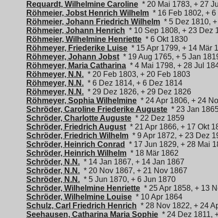
Requardt, Wilhelmine Caroline
* 20 Mai 1783, + 27 J
Röhmeier, Jobst Henrich Wilhelm
* 16 Feb 1802, + 6
Röhmeier, Johann Friedrich Wilhelm
* 5 Dez 1810, +
Röhmeier, Johann Henrich
* 10 Sep 1808, + 23 Dez 
Röhmeier, Wilhelmine Henriette
* 6 Okt 1830
Röhmeyer, Friederike Luise
* 15 Apr 1799, + 14 Mär 
Röhmeyer, Johann Jobst
* 19 Aug 1765, + 5 Jan 181
Röhmeyer, Maria Catharina
* 4 Mai 1798, + 28 Jul 18
Röhmeyer, N.N.
* 20 Feb 1803, + 20 Feb 1803
Röhmeyer, N.N.
* 6 Dez 1814, + 6 Dez 1814
Röhmeyer, N.N.
* 29 Dez 1826, + 29 Dez 1826
Röhmeyer, Sophia Wilhelmine
* 24 Apr 1806, + 24 N
Schröder, Caroline Friederike Auguste
* 23 Jan 1865
Schröder, Charlotte Auguste
* 22 Dez 1859
Schröder, Friedrich August
* 21 Apr 1866, + 17 Okt 1
Schröder, Friedrich Wilhelm
* 9 Apr 1872, + 23 Dez 1
Schröder, Heinrich Conrad
* 17 Jun 1829, + 28 Mai 
Schröder, Heinrich Wilhelm
* 18 Mär 1862
Schröder, N.N.
* 14 Jan 1867, + 14 Jan 1867
Schröder, N.N.
* 20 Nov 1867, + 21 Nov 1867
Schröder, N.N.
* 5 Jun 1870, + 6 Jun 1870
Schröder, Wilhelmine Henriette
* 25 Apr 1858, + 13 
Schröder, Wilhelmine Louise
* 10 Apr 1864
Schulz, Carl Friedrich Henrich
* 28 Nov 1822, + 24 A
Seehausen, Catharina Maria Sophie
* 24 Dez 1811, 