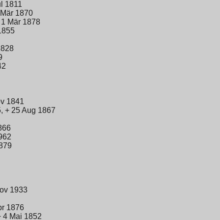
ul 1811
 Mär 1870
 1 Mär 1878
1855
1828
9
42
ov 1841
, + 25 Aug 1867
866
962
1879
Nov 1933
pr 1876
+ 4 Mai 1852