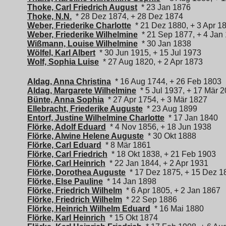
Thoke, Carl Friedrich August
* 23 Jan 1876
Thoke, N.N.
* 28 Dez 1874, + 28 Dez 1874
Weber, Friederike Charlotte
* 21 Dez 1880, + 3 Apr 1
Weber, Friederike Wilhelmine
* 21 Sep 1877, + 4 Jan
Wißmann, Louise Wilhelmine
* 30 Jan 1838
Wölfel, Karl Albert
* 30 Jun 1915, + 15 Jul 1973
Wolf, Sophia Luise
* 27 Aug 1820, + 2 Apr 1873
Aldag, Anna Christina
* 16 Aug 1744, + 26 Feb 1803
Aldag, Margarete Wilhelmine
* 5 Jul 1937, + 17 Mär 
Bünte, Anna Sophia
* 27 Apr 1754, + 3 Mär 1827
Ellebracht, Friederike Auguste
* 23 Aug 1899
Entorf, Justine Wilhelmine Charlotte
* 17 Jan 1840
Flörke, Adolf Eduard
* 4 Nov 1856, + 18 Jun 1938
Flörke, Alwine Helene Auguste
* 30 Okt 1888
Flörke, Carl Eduard
* 8 Mär 1861
Flörke, Carl Friedrich
* 18 Okt 1838, + 21 Feb 1903
Flörke, Carl Heinrich
* 22 Jan 1844, + 2 Apr 1931
Flörke, Dorothea Auguste
* 17 Dez 1875, + 15 Dez 1
Flörke, Else Pauline
* 14 Jan 1898
Flörke, Friedrich Wilhelm
* 6 Apr 1805, + 2 Jan 1867
Flörke, Friedrich Wilhelm
* 22 Sep 1886
Flörke, Heinrich Wilhelm Eduard
* 16 Mai 1880
Flörke, Karl Heinrich
* 15 Okt 1874