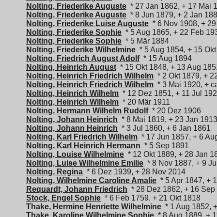
Nolting, Friederike Auguste
* 27 Jan 1862, + 17 Mai 
Nolting, Friederike Auguste
* 8 Jun 1879, + 2 Jan 18
Nolting, Friederike Luise Auguste
* 6 Nov 1908, + 2
Nolting, Friederike Sophie
* 5 Aug 1865, + 22 Feb 19
Nolting, Friederike Sophie
* 5 Mär 1884
Nolting, Friederike Wilhelmine
* 5 Aug 1854, + 15 Okt
Nolting, Friedrich August Adolf
* 15 Aug 1894
Nolting, Heinrich August
* 15 Okt 1848, + 13 Aug 185
Nolting, Heinrich Friedrich Wilhelm
* 2 Okt 1879, + 2
Nolting, Heinrich Friedrich Wilhelm
* 3 Mai 1920, + c
Nolting, Heinrich Wilhelm
* 12 Dez 1851, + 11 Jul 19
Nolting, Heinrich Wilhelm
* 20 Mär 1911
Nolting, Hermann Wilhelm Rudolf
* 20 Dez 1906
Nolting, Johann Heinrich
* 8 Mai 1819, + 23 Jan 191
Nolting, Johann Heinrich
* 3 Jul 1860, + 6 Jan 1861
Nolting, Karl Friedrich Wilhelm
* 17 Jun 1857, + 6 Au
Nolting, Karl Heinrich Hermann
* 5 Sep 1891
Nolting, Louise Wilhelmine
* 12 Okt 1889, + 28 Jan 1
Nolting, Luise Wilhelmine Emilie
* 8 Nov 1887, + 9 Ju
Nolting, Regina
* 6 Dez 1939, + 28 Nov 2014
Nolting, Wilhelmine Caroline Amalie
* 5 Apr 1847, + 
Requardt, Johann Friedrich
* 28 Dez 1862, + 16 Sep
Stock, Engel Sophie
* 6 Feb 1759, + 21 Okt 1818
Thake, Hermine Henriette Wilhelmine
* 1 Aug 1852, 
Thake, Karoline Wilhelmine Sophie
* 8 Aug 1889, + 1