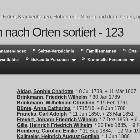
n Exten, Krankenhagen, Hohenrode, Silixen und drum herum, un
nach Orten sortiert - 123
hnamen-Index
Seiten-Verzeichnis
Familiennamen
Orte
ventbilder
Bekannte Personen
Kriminelle Personen
Aldag, Sophie Charlotte
* 8 Jul 1739, + 11 Mär 1807
Brinkmann, Friedrich Wilhelm
* 30 Jan 1789
Brinkmann, Wilhelmine Christine
* 15 Feb 1791
Bünte, Anna Catharina
* 1715/16, + 8 Jun 1788
Francks, Carl Adolph
* 11 Jun 1850, + 23 Mai 1851
Frevert, Johann Friedrich Wilhelm
* 7 Dez 1858, + 6
Gille, Heinrich Friedrich Wilhelm
* 20 Feb 1835, + 9 
Homberg, Caroline Emilie
* 11 Sep 1884, + 12 Mär 1
Kallmeier, Heinrich August Gottlieb
* 1 Jun 1886