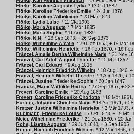
Flörke, Karl Heinrich Friedrich
* 17 Feb 1908, + 6 Au
Flörke, Karoline Auguste Lydia
* 13 Okt 1882
Flörke, Karoline Friederike Emilie
* 24 Jun 1878
Flörke, Karoline Wilhelmine
* 23 Mär 1873
Flörke, Lydia Luise
* 11 Okt 1903
Flörke, Marie Auguste
* 7 Mär 1885
Flörke, Marie Sophie
* 11 Aug 1889
Flörke, N.N.
* 26 Sep 1873, + 26 Sep 1873
Flörke, Wilhelmine Amalie
* 29 Dez 1853, + 19 Mär 1
Flörke, Wilhelmine Henriette
* 16 Feb 1870, + 16 Feb
Fränzel, Amalie Bertha Wilhelmine Marie
* 21 Nov 1
Fränzel, Carl Adolf August Theodor
* 12 Mär 1852, +
Fränzel, Carl Eduard
* 9 Aug 1815
Fränzel, Heinrich Friedrich Wilhelm
* 18 Aug 1846, +
Fränzel, Heinrich Wilhelm Theodor
* 3 Apr 1820, + 1
Fränzel, Justine Friederike Sophie
* 30 Jan 1847
Francks, Marie Mathilde Bertha
* 27 Sep 1857, + 22 
Frevert, Caroline Emilie
* 20 Aug 1863
Frevert, Caroline Friederike Charlotte
* 18 Mär 1861,
Harbus, Johanna Christine Marie
* 14 Apr 1871, + 28
Kretzer, Justine Wilhelmine Henriette
* 2 Mär 1783, 
Kuhlmann, Friederike Louise
* 7 Okt 1878, + 19 Mai 
Meier, Wilhelmine Friederike
* 21 Dez 1830, + 20 Jan
Rohe, Lisette Auguste
* 29 Jun 1848, + 3 Sep 1905
Rügge, Heinrich Friedrich Wilhelm
* 12 Mär 1866, + 