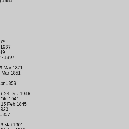
g 1981
875
 1937
849
 > 1897
 9 Mär 1871
0 Mär 1851
Apr 1859
 + 23 Dez 1946
 Okt 1941
+ 15 Feb 1845
1923
 1857
16 Mai 1901