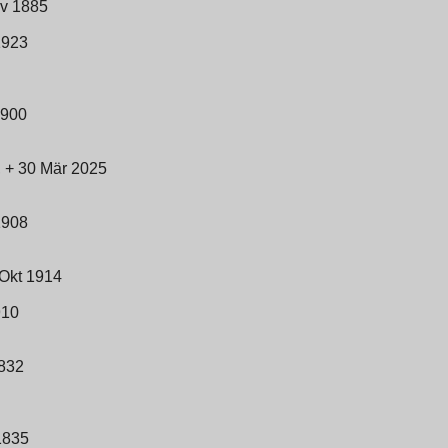
ov 1885
1923
1900
 + 30 Mär 2025
1908
 Okt 1914
910
1832
1835