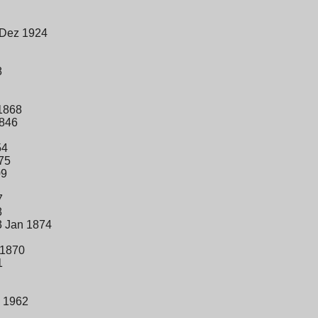
 Dez 1924
8
1868
1846
54
75
09
7
8
3 Jan 1874
 1870
1
p 1962