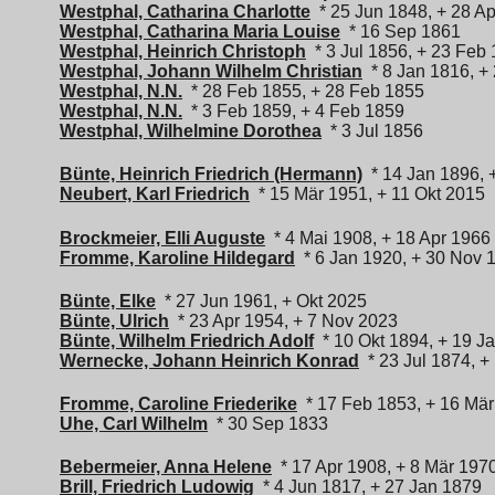
Westphal, Catharina Charlotte
* 25 Jun 1848, + 28 A
Westphal, Catharina Maria Louise
* 16 Sep 1861
Westphal, Heinrich Christoph
* 3 Jul 1856, + 23 Feb
Westphal, Johann Wilhelm Christian
* 8 Jan 1816, +
Westphal, N.N.
* 28 Feb 1855, + 28 Feb 1855
Westphal, N.N.
* 3 Feb 1859, + 4 Feb 1859
Westphal, Wilhelmine Dorothea
* 3 Jul 1856
Bünte, Heinrich Friedrich (Hermann)
* 14 Jan 1896, 
Neubert, Karl Friedrich
* 15 Mär 1951, + 11 Okt 2015
Brockmeier, Elli Auguste
* 4 Mai 1908, + 18 Apr 1966
Fromme, Karoline Hildegard
* 6 Jan 1920, + 30 Nov 
Bünte, Elke
* 27 Jun 1961, + Okt 2025
Bünte, Ulrich
* 23 Apr 1954, + 7 Nov 2023
Bünte, Wilhelm Friedrich Adolf
* 10 Okt 1894, + 19 J
Wernecke, Johann Heinrich Konrad
* 23 Jul 1874, +
Fromme, Caroline Friederike
* 17 Feb 1853, + 16 Mä
Uhe, Carl Wilhelm
* 30 Sep 1833
Bebermeier, Anna Helene
* 17 Apr 1908, + 8 Mär 197
Brill, Friedrich Ludowig
* 4 Jun 1817, + 27 Jan 1879