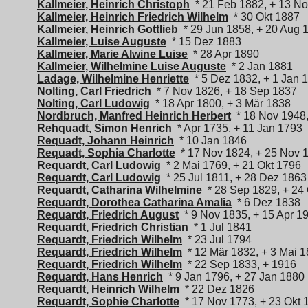
Kallmeier, Heinrich Christoph
* 21 Feb 1882, + 13 N
Kallmeier, Heinrich Friedrich Wilhelm
* 30 Okt 1887
Kallmeier, Heinrich Gottlieb
* 29 Jun 1858, + 20 Aug 
Kallmeier, Luise Auguste
* 15 Dez 1883
Kallmeier, Marie Alwine Luise
* 28 Apr 1890
Kallmeier, Wilhelmine Luise Auguste
* 2 Jan 1881
Ladage, Wilhelmine Henriette
* 5 Dez 1832, + 1 Jan 
Nolting, Carl Friedrich
* 7 Nov 1826, + 18 Sep 1837
Nolting, Carl Ludowig
* 18 Apr 1800, + 3 Mär 1838
Nordbruch, Manfred Heinrich Herbert
* 18 Nov 1948,
Rehquadt, Simon Henrich
* Apr 1735, + 11 Jan 1793
Requadt, Johann Heinrich
* 10 Jan 1846
Requadt, Sophia Charlotte
* 17 Nov 1824, + 25 Nov 
Requardt, Carl Ludowig
* 2 Mai 1769, + 21 Okt 1796
Requardt, Carl Ludowig
* 25 Jul 1811, + 28 Dez 1863
Requardt, Catharina Wilhelmine
* 28 Sep 1829, + 24
Requardt, Dorothea Catharina Amalia
* 6 Dez 1838
Requardt, Friedrich August
* 9 Nov 1835, + 15 Apr 1
Requardt, Friedrich Christian
* 1 Jul 1841
Requardt, Friedrich Wilhelm
* 23 Jul 1794
Requardt, Friedrich Wilhelm
* 12 Mär 1832, + 3 Mai 
Requardt, Friedrich Wilhelm
* 22 Sep 1833, + 1916
Requardt, Hans Henrich
* 9 Jan 1796, + 27 Jan 1880
Requardt, Heinrich Wilhelm
* 22 Dez 1826
Requardt, Sophie Charlotte
* 17 Nov 1773, + 23 Okt 