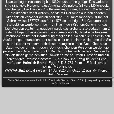
Krankenhagen (vollständig bis 1830) zusammen gefügt. Des weiteren
sind sind viele Personen aus Almena, Bösingfeld, Silixen, Möllenbeck,
Steinbergen, Deckbergen, Großenwieden, Fuhlen, Loccum, Minden und
Bergkirchen erfasst worden, da sie mit Personen aus den anderen
Kirchspielen verwandt waren oder sind. Bei Jahresangaben ist bei der
Schreibweise 1677/78 das Jahr 1678 das richtige. Bei Geburten und
Sterbefällen wurde wenn beim Eintrag in den Kirchenbüchern nur das
Tauf-Begräbnisdatum angegeben wurde das Geburts-Sterbedatum um 2
oder 3 Tage früher angesetzt, wie damals üblich, damit eine besserer
Datenabgleich bei der Bearbeitung möglich ist. Sollten Sie Fehler in den
Ausführungen feststellen,oder selbst nicht erscheinen wollen, melden Sie
sich bitte bei mir, damit ich dieses korrigieren kann. Auch über neue
Daten würde ich mich freuen. Bei noch lebenden Personen wurden die
persönlichen Daten unterdrückt. Bei der Suche nach weiteren Verwandten
bin ich Ihnen gerne behilflich, soweit es meine Daten zulassen und ein
berechtigtes Interesse besteht.. Viel Spaß und Erfolg bei der Suche!
Verfasser:
Heinrich Brand
, Egge 2, D 31737 Rinteln, E-Mail: brand-
heinrich@t-online.de
WWW-Auftritt aktualisiert am 17 Jul 2026 um 06:18:52 aus My Project;
83.695 Personen
Diese Seite wurde erstellt mit
John Cardinal's
Second Site
v8.03. | Inspired by a design b
ARaynorDesign