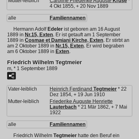
Mutter-leiblich
Caroline Friederike Auguste
Kruse
*
4 Okt 1855, + 20 Nov 1889
alle
Familiennamen
Hermann Adolf
Edeler
ist geboren am 16 August
1889 in
Nr.15, Exten
. Er ist getauft am 1 September
1889 in
Cosmae et Damiani Kirche, Exten
. Er stirbt an
am 2 Oktober 1889 in
Nr.15, Exten
. Er wird begraben
am 6 Oktober 1889 in
Exten
.
Friedrich Wilhelm Tegtmeier
m, * 1 September 1889
Vater-leiblich
Heinrich Ferdinand
Tegtmeier
* 22
Dez 1854, + 19 Jun 1910
Mutter-leiblich
Friederike Auguste Henriette
Lauterbach
* 21 Mär 1862, + 7 Mai
1922
alle
Familiennamen
Friedrich Wilhelm
Tegtmeier
hatte den Beruf ein