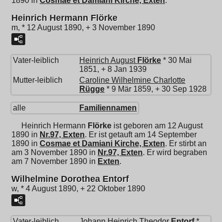
1890 in
Cosmae et Damiani Kirche, Exten
.
Heinrich Hermann Flörke
m, * 12 August 1890, + 3 November 1890
Vater-leiblich
Heinrich August
Flörke
* 30 Mai
1851, + 8 Jan 1939
Mutter-leiblich
Caroline Wilhelmine Charlotte
Rügge
* 9 Mär 1859, + 30 Sep 1928
alle
Familiennamen
Heinrich Hermann
Flörke
ist geboren am 12 August
1890 in
Nr.97, Exten
. Er ist getauft am 14 September
1890 in
Cosmae et Damiani Kirche, Exten
. Er stirbt an
am 3 November 1890 in
Nr.97, Exten
. Er wird begraben
am 7 November 1890 in
Exten
.
Wilhelmine Dorothea Entorf
w, * 4 August 1890, + 22 Oktober 1890
Vater-leiblich
Johann Heinrich Theodor
Entorf
*