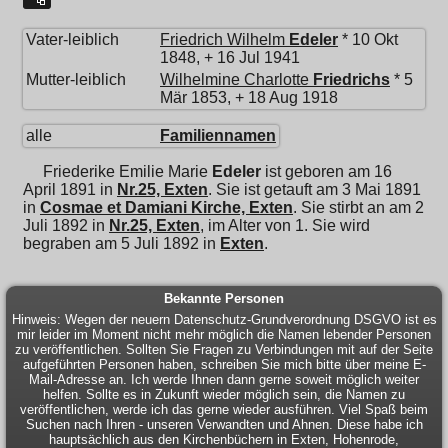
Vater-leiblich
Friedrich Wilhelm
Edeler
* 10 Okt
1848, + 16 Jul 1941
Mutter-leiblich
Wilhelmine Charlotte
Friedrichs
* 5
Mär 1853, + 18 Aug 1918
alle
Familiennamen
Friederike Emilie Marie
Edeler
ist geboren am 16
April 1891 in
Nr.25, Exten
. Sie ist getauft am 3 Mai 1891
in
Cosmae et Damiani Kirche, Exten
. Sie stirbt an am 2
Juli 1892 in
Nr.25, Exten
, im Alter von 1. Sie wird
begraben am 5 Juli 1892 in
Exten
.
Bekannte Personen
Hinweis: Wegen der neuern Datenschutz-Grundverordnung DSGVO ist es
mir leider im Moment nicht mehr möglich die Namen lebender Personen
zu veröffentlichen. Sollten Sie Fragen zu Verbindungen mit auf der Seite
aufgeführten Personen haben, schreiben Sie mich bitte über meine E-
Mail-Adresse an. Ich werde Ihnen dann gerne soweit möglich weiter
helfen. Sollte es in Zukunft wieder möglich sein, die Namen zu
veröffentlichen, werde ich das gerne wieder ausführen. Viel Spaß beim
Suchen nach Ihren - unseren Verwandten und Ahnen. Diese habe ich
hauptsächlich aus den Kirchenbüchern in Exten, Hohenrode,