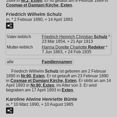
1889 in
Nr.2, Exten
. Er ist getauft am 9 Februar 1889 in
Cosmae et Damiani Kirche, Exten
.
Friedrich Wilhelm Schulz
m, * 2 Februar 1890, + 14 April 1893
Vater-leiblich
Friedrich Heinrich Christian
Schulz
*
23 Mär 1854, + 21 Apr 1913
Mutter-leiblich
Hanna Dorette Charlotte
Redeker
*
7 Jun 1863, + 24 Feb 1935
alle
Familiennamen
Friedrich Wilhelm
Schulz
ist geboren am 2 Februar
1890 in
Nr.90, Exten
. Er ist getauft am 23 Februar 1890
in
Cosmae et Damiani Kirche, Exten
. Er stirbt an am 14
April 1893 in
Nr.90, Exten
, im Alter von 3. Er wird
begraben am 17 April 1893 in
Exten
.
Karoline Alwine Henriette Bünte
w, * 10 März 1890, + 10 August 1965