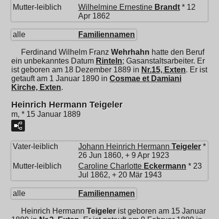
Mutter-leiblich
Wilhelmine Ernestine
Brandt
* 12
Apr 1862
alle
Familiennamen
Ferdinand Wilhelm Franz
Wehrhahn
hatte den Beruf
ein unbekanntes Datum
Rinteln
; Gasanstaltsarbeiter. Er
ist geboren am 18 Dezember 1889 in
Nr.15, Exten
. Er ist
getauft am 1 Januar 1890 in
Cosmae et Damiani
Kirche, Exten
.
Heinrich Hermann Teigeler
m, * 15 Januar 1889
Vater-leiblich
Johann Heinrich Hermann
Teigeler
*
26 Jun 1860, + 9 Apr 1923
Mutter-leiblich
Caroline Charlotte
Eckermann
* 23
Jul 1862, + 20 Mär 1943
alle
Familiennamen
Heinrich Hermann
Teigeler
ist geboren am 15 Januar