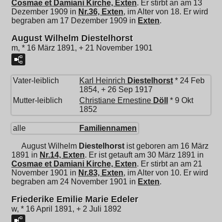
Cosmae et Damiani Kirche, Exten
. Er stirbt an am 13
Dezember 1909 in
Nr.36, Exten
, im Alter von 18. Er wird
begraben am 17 Dezember 1909 in
Exten
.
August Wilhelm Diestelhorst
m, * 16 März 1891, + 21 November 1901
Vater-leiblich
Karl Heinrich
Diestelhorst
* 24 Feb
1854, + 26 Sep 1917
Mutter-leiblich
Christiane Ernestine
Döll
* 9 Okt
1852
alle
Familiennamen
August Wilhelm
Diestelhorst
ist geboren am 16 März
1891 in
Nr.14, Exten
. Er ist getauft am 30 März 1891 in
Cosmae et Damiani Kirche, Exten
. Er stirbt an am 21
November 1901 in
Nr.83, Exten
, im Alter von 10. Er wird
begraben am 24 November 1901 in
Exten
.
Friederike Emilie Marie Edeler
w, * 16 April 1891, + 2 Juli 1892