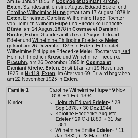
am 19 Januar 1856 in
Cosmae et Damiani Kirche,
Exten
. Standesamtlich sind August Eduard Edeler und
Caroline Wilhelmine
Hupe
getraut am 17 August 1878 in
Exten
. Er heiratet
Caroline Wilhelmine
Hupe
, Tochter
von
Heinrich Wilhelm
Hupe
und
Friederike Henriette
Bünte
, am 24 August 1878 in
Cosmae et Damiani
Kirche, Exten
. Standesamtlich sind August Eduard
Edeler und
Wilhelmine Philippine Friederike
Meier
getraut am 26 Dezember 1895 in
Exten
. Er heiratet
Wilhelmine Philippine Friederike
Meier
, Tochter von
Karl
Heinrich Friedrich
Kruse
und
Wilhelmine Friederike
Prasuhn
, am 26 Dezember 1895 in
Cosmae et
Damiani Kirche, Exten
. Er stirbt an am 19 November
1925 in
Nr.118, Exten
, im Alter von 69. Er wird begraben
am 22 November 1925 in
Exten
.
Familie 1
Caroline Wilhelmine
Hupe
* 9 Nov
1858, + 1 Feb 1894
Kinder
Heinrich Eduard
Edeler
+ * 28
Sep 1878, + 30 Dez 1944
Karoline Friederike Auguste
Edeler
* 29 Okt 1880, + 31 Jan
1881
Wilhelmine Emilie
Edeler
+ * 11
Jan 1882, + 28 Mär 1940