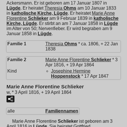
Ackersmann. Er ist geboren am 17 Januar 1807 in
Lügde
. Er heiratet
Theresia
Ohms
am 10 Januar 1833
in
katholische Kirche, Lügde
. Er heiratet
Marie Anne
Florentine
Schlieker
am 9 Februar 1839 in
katholische
Kirche, Lügde
. Er stirbt an am 7 Januar 1858 in
Lügde
im Alter von 50; Nervenfieber. Er wird begraben am 9
Januar 1858 in
Lügde
.
Familie 1
Theresia
Ohms
* ca. 1806, + 22 Jan
1838
Familie 2
Marie Anne Florentine
Schlieker
* 3
Apr 1816, + 19 Apr 1864
Kind
Josephine Hermine
Hoppenstock
* 17 Apr 1847
Marie Anne Florentine Schlieker
w, * 3 April 1816, + 19 April 1864
alle
Familiennamen
Marie Anne Florentine
Schlieker
ist geboren am 3
April 1816 in
Lügde
. Sie heiratet
Gottfried