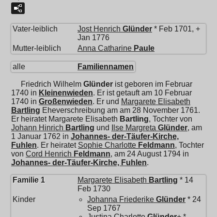
Vater-leiblich
Jost Henrich
Glünder
* Feb 1701, +
Jan 1776
Mutter-leiblich
Anna Catharine
Paule
alle
Familiennamen
Friedrich Wilhelm
Glünder
ist geboren im Februar
1740 in
Kleinenwieden
. Er ist getauft am 10 Februar
1740 in
Großenwieden
. Er und
Margarete Elisabeth
Bartling
Eheverschreibung am am 28 November 1761.
Er heiratet
Margarete Elisabeth
Bartling
, Tochter von
Johann Hinrich
Bartling
und
Ilse Margreta
Glünder
, am
1 Januar 1762 in
Johannes- der-Täufer-Kirche,
Fuhlen
. Er heiratet
Sophie Charlotte
Feldmann
, Tochter
von
Cord Henrich
Feldmann
, am 24 August 1794 in
Johannes- der-Täufer-Kirche, Fuhlen
.
Familie 1
Margarete Elisabeth
Bartling
* 14
Feb 1730
Kinder
Johanna Friederike
Glünder
* 24
Sep 1767
Justina Charlotte
Glünder
+ *