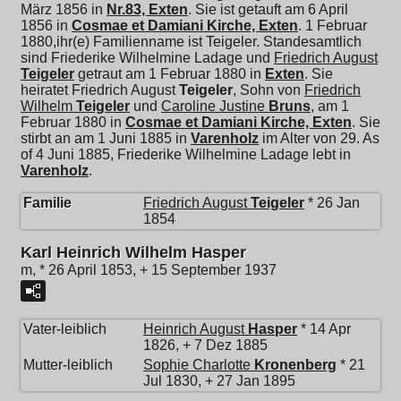
März 1856 in
Nr.83, Exten
. Sie ist getauft am 6 April
1856 in
Cosmae et Damiani Kirche, Exten
. 1 Februar
1880,ihr(e) Familienname ist Teigeler. Standesamtlich
sind Friederike Wilhelmine Ladage und
Friedrich August
Teigeler
getraut am 1 Februar 1880 in
Exten
. Sie
heiratet
Friedrich August
Teigeler
, Sohn von
Friedrich
Wilhelm
Teigeler
und
Caroline Justine
Bruns
, am 1
Februar 1880 in
Cosmae et Damiani Kirche, Exten
. Sie
stirbt an am 1 Juni 1885 in
Varenholz
im Alter von 29. As
of 4 Juni 1885, Friederike Wilhelmine Ladage lebt in
Varenholz
.
Familie
Friedrich August
Teigeler
* 26 Jan
1854
Karl Heinrich Wilhelm Hasper
m, * 26 April 1853, + 15 September 1937
Vater-leiblich
Heinrich August
Hasper
* 14 Apr
1826, + 7 Dez 1885
Mutter-leiblich
Sophie Charlotte
Kronenberg
* 21
Jul 1830, + 27 Jan 1895