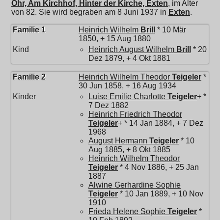
Ohr, Am Kirchhof, Hinter der Kirche, Exten
, im Alter
von 82. Sie wird begraben am 8 Juni 1937 in
Exten
.
Familie 1
Heinrich Wilhelm
Brill
* 10 Mär
1850, + 15 Aug 1880
Kind
Heinrich August Wilhelm
Brill
* 20
Dez 1879, + 4 Okt 1881
Familie 2
Heinrich Wilhelm Theodor
Teigeler
*
30 Jun 1858, + 16 Aug 1934
Kinder
Luise Emilie Charlotte
Teigeler
+ *
7 Dez 1882
Heinrich Friedrich Theodor
Teigeler
+ * 14 Jan 1884, + 7 Dez
1968
August Hermann
Teigeler
* 10
Aug 1885, + 8 Okt 1885
Heinrich Wilhelm Theodor
Teigeler
* 4 Nov 1886, + 25 Jan
1887
Alwine Gerhardine Sophie
Teigeler
* 10 Jan 1889, + 10 Nov
1910
Frieda Helene Sophie
Teigeler
*