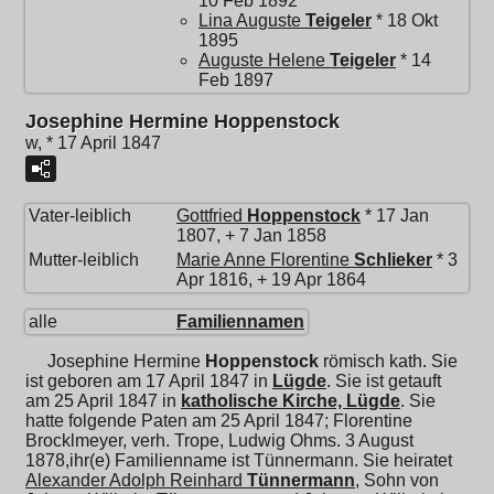
10 Feb 1892
Lina Auguste
Teigeler
* 18 Okt
1895
Auguste Helene
Teigeler
* 14
Feb 1897
Josephine Hermine Hoppenstock
w, * 17 April 1847
Vater-leiblich
Gottfried
Hoppenstock
* 17 Jan
1807, + 7 Jan 1858
Mutter-leiblich
Marie Anne Florentine
Schlieker
* 3
Apr 1816, + 19 Apr 1864
alle
Familiennamen
Josephine Hermine
Hoppenstock
römisch kath. Sie
ist geboren am 17 April 1847 in
Lügde
. Sie ist getauft
am 25 April 1847 in
katholische Kirche, Lügde
. Sie
hatte folgende Paten am 25 April 1847; Florentine
Brocklmeyer, verh. Trope, Ludwig Ohms. 3 August
1878,ihr(e) Familienname ist Tünnermann. Sie heiratet
Alexander Adolph Reinhard
Tünnermann
, Sohn von