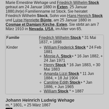
Marie Ernestine Wehage und
Friedrich Wilhelm
Stock
getraut am 24 Januar 1880 in
Exten
. 25 Januar
1880,ihr(e) Familienname ist Stock. Sie heiratet
Friedrich Wilhelm
Stock
, Sohn von
Hans Henrich
Stock
und
Luise Henriette
Bünte
, am 25 Januar 1880 in
Cosmae et Damiani Kirche, Exten
. Sie stirbt an am 7
März 1910 in
Nevada, USA
, im Alter von 65.
Familie
Friedrich Wilhelm
Stock
* 31 Mai
1837, + 1898
Kinder
William Frederick
Stock
* 24 Feb
1881
Minnie A.
Stock
+ * 16 Jan 1882, +
24 Jan 1971
Henry
Stock
* 16 Jan 1883, + 30
Mai 1883
Amanda Lizzi
Stock
* 11 Jun
1884, + 18 Jul 1904
Caroline Edith
Stock
+ * Jan
1886, + Jun 1965
William
Stock
* > 1887
Johann Heinrich Ludwig Wehage
m, * 1801, + 25 März 1867