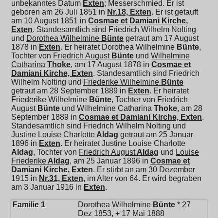
unbekanntes Datum
Exten
; Messerschmied. Er ist
geboren am 26 Juli 1851 in
Nr.18, Exten
. Er ist getauft
am 10 August 1851 in
Cosmae et Damiani Kirche,
Exten
. Standesamtlich sind Friedrich Wilhelm Nolting
und
Dorothea Wilhelmine
Bünte
getraut am 17 August
1878 in
Exten
. Er heiratet
Dorothea Wilhelmine
Bünte
,
Tochter von
Friedrich August
Bünte
und
Wilhelmine
Catharina
Thoke
, am 17 August 1878 in
Cosmae et
Damiani Kirche, Exten
. Standesamtlich sind Friedrich
Wilhelm Nolting und
Friederike Wilhelmine
Bünte
getraut am 28 September 1889 in
Exten
. Er heiratet
Friederike Wilhelmine
Bünte
, Tochter von
Friedrich
August
Bünte
und
Wilhelmine Catharina
Thoke
, am 28
September 1889 in
Cosmae et Damiani Kirche, Exten
.
Standesamtlich sind Friedrich Wilhelm Nolting und
Justine Louise Charlotte
Aldag
getraut am 25 Januar
1896 in
Exten
. Er heiratet
Justine Louise Charlotte
Aldag
, Tochter von
Friedrich August
Aldag
und
Louise
Friederike
Aldag
, am 25 Januar 1896 in
Cosmae et
Damiani Kirche, Exten
. Er stirbt an am 30 Dezember
1915 in
Nr.31, Exten
, im Alter von 64. Er wird begraben
am 3 Januar 1916 in
Exten
.
Familie 1
Dorothea Wilhelmine
Bünte
* 27
Dez 1853, + 17 Mai 1888