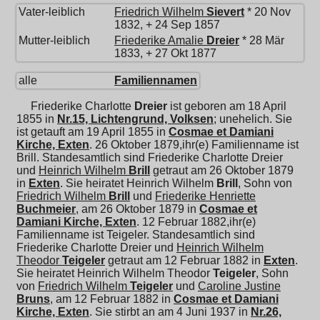
Vater-leiblich
Friedrich Wilhelm
Sievert
* 20 Nov
1832, + 24 Sep 1857
Mutter-leiblich
Friederike Amalie
Dreier
* 28 Mär
1833, + 27 Okt 1877
alle
Familiennamen
Friederike Charlotte
Dreier
ist geboren am 18 April
1855 in
Nr.15, Lichtengrund, Volksen
; unehelich. Sie
ist getauft am 19 April 1855 in
Cosmae et Damiani
Kirche, Exten
. 26 Oktober 1879,ihr(e) Familienname ist
Brill. Standesamtlich sind Friederike Charlotte Dreier
und
Heinrich Wilhelm
Brill
getraut am 26 Oktober 1879
in
Exten
. Sie heiratet
Heinrich Wilhelm
Brill
, Sohn von
Friedrich Wilhelm
Brill
und
Friederike Henriette
Buchmeier
, am 26 Oktober 1879 in
Cosmae et
Damiani Kirche, Exten
. 12 Februar 1882,ihr(e)
Familienname ist Teigeler. Standesamtlich sind
Friederike Charlotte Dreier und
Heinrich Wilhelm
Theodor
Teigeler
getraut am 12 Februar 1882 in
Exten
.
Sie heiratet
Heinrich Wilhelm Theodor
Teigeler
, Sohn
von
Friedrich Wilhelm
Teigeler
und
Caroline Justine
Bruns
, am 12 Februar 1882 in
Cosmae et Damiani
Kirche, Exten
. Sie stirbt an am 4 Juni 1937 in
Nr.26,