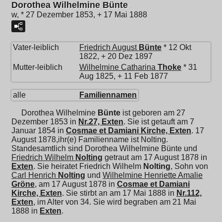
Dorothea Wilhelmine Bünte
w, * 27 Dezember 1853, + 17 Mai 1888
Vater-leiblich
Friedrich August
Bünte
* 12 Okt
1822, + 20 Dez 1897
Mutter-leiblich
Wilhelmine Catharina
Thoke
* 31
Aug 1825, + 11 Feb 1877
alle
Familiennamen
Dorothea Wilhelmine
Bünte
ist geboren am 27
Dezember 1853 in
Nr.27, Exten
. Sie ist getauft am 7
Januar 1854 in
Cosmae et Damiani Kirche, Exten
. 17
August 1878,ihr(e) Familienname ist Nolting.
Standesamtlich sind Dorothea Wilhelmine Bünte und
Friedrich Wilhelm
Nolting
getraut am 17 August 1878 in
Exten
. Sie heiratet
Friedrich Wilhelm
Nolting
, Sohn von
Carl Henrich
Nolting
und
Wilhelmine Henriette Amalie
Gröne
, am 17 August 1878 in
Cosmae et Damiani
Kirche, Exten
. Sie stirbt an am 17 Mai 1888 in
Nr.112,
Exten
, im Alter von 34. Sie wird begraben am 21 Mai
1888 in
Exten
.