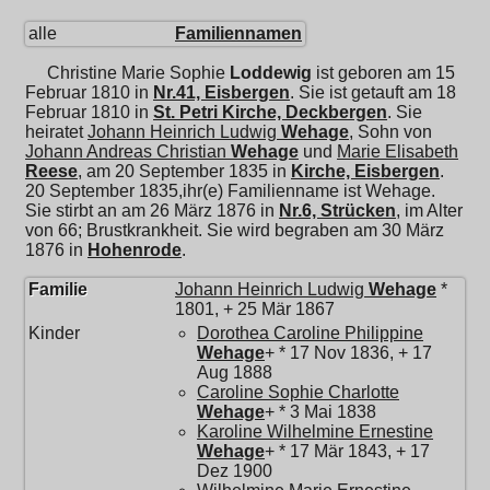
alle
Familiennamen
Christine Marie Sophie
Loddewig
ist geboren am 15
Februar 1810 in
Nr.41, Eisbergen
. Sie ist getauft am 18
Februar 1810 in
St. Petri Kirche, Deckbergen
. Sie
heiratet
Johann Heinrich Ludwig
Wehage
, Sohn von
Johann Andreas Christian
Wehage
und
Marie Elisabeth
Reese
, am 20 September 1835 in
Kirche, Eisbergen
.
20 September 1835,ihr(e) Familienname ist Wehage.
Sie stirbt an am 26 März 1876 in
Nr.6, Strücken
, im Alter
von 66; Brustkrankheit. Sie wird begraben am 30 März
1876 in
Hohenrode
.
Familie
Johann Heinrich Ludwig
Wehage
*
1801, + 25 Mär 1867
Kinder
Dorothea Caroline Philippine
Wehage
+ * 17 Nov 1836, + 17
Aug 1888
Caroline Sophie Charlotte
Wehage
+ * 3 Mai 1838
Karoline Wilhelmine Ernestine
Wehage
+ * 17 Mär 1843, + 17
Dez 1900