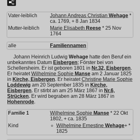
Vater-leiblich
Johann Andreas Christian
Wehage
*
ca. 1769, + 8 Jan 1834
Mutter-leiblich
Marie Elisabeth
Reese
* 25 Nov
1764
alle
Familiennamen
Johann Heinrich Ludwig
Wehage
hatte den Beruf ein
unbekanntes Datum
Eisbergen
; Förster bei von
Schellersheim. Er ist geboren 1801 in
Nr.32, Eisbergen
.
Er heiratet
Wilhelmine Sophie
Manse
am 2 Januar 1825
in
Kirche, Eisbergen
. Er heiratet
Christine Marie Sophie
Loddewig
am 20 September 1835 in
Kirche,
Eisbergen
. Er stirbt an am 25 März 1867 in
Nr.6,
Strücken
. Er wird begraben am 28 März 1867 in
Hohenrode
.
Familie 1
Wilhelmine Sophie
Manse
* 22 Okt
1802, + ca. 1835
Kind
Wilhelmine Ernestine
Wehage
+ *
1825