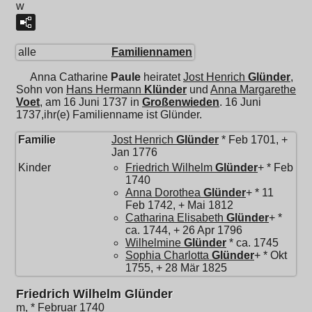
w
alle
Familiennamen
Anna Catharine
Paule
heiratet
Jost Henrich
Glünder
,
Sohn von
Hans Hermann
Klünder
und
Anna Margarethe
Voet
, am 16 Juni 1737 in
Großenwieden
. 16 Juni
1737,ihr(e) Familienname ist Glünder.
Familie
Jost Henrich
Glünder
* Feb 1701, +
Jan 1776
Kinder
Friedrich Wilhelm
Glünder
+ * Feb
1740
Anna Dorothea
Glünder
+ * 11
Feb 1742, + Mai 1812
Catharina Elisabeth
Glünder
+ *
ca. 1744, + 26 Apr 1796
Wilhelmine
Glünder
* ca. 1745
Sophia Charlotta
Glünder
+ * Okt
1755, + 28 Mär 1825
Friedrich Wilhelm Glünder
m, * Februar 1740