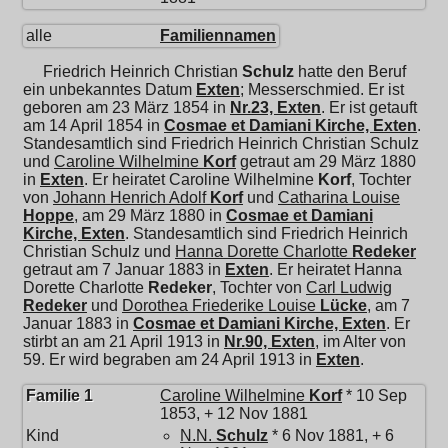
alle
Familiennamen
Friedrich Heinrich Christian
Schulz
hatte den Beruf
ein unbekanntes Datum
Exten
; Messerschmied. Er ist
geboren am 23 März 1854 in
Nr.23, Exten
. Er ist getauft
am 14 April 1854 in
Cosmae et Damiani Kirche, Exten
.
Standesamtlich sind Friedrich Heinrich Christian Schulz
und
Caroline Wilhelmine
Korf
getraut am 29 März 1880
in
Exten
. Er heiratet
Caroline Wilhelmine
Korf
, Tochter
von
Johann Henrich Adolf
Korf
und
Catharina Louise
Hoppe
, am 29 März 1880 in
Cosmae et Damiani
Kirche, Exten
. Standesamtlich sind Friedrich Heinrich
Christian Schulz und
Hanna Dorette Charlotte
Redeker
getraut am 7 Januar 1883 in
Exten
. Er heiratet
Hanna
Dorette Charlotte
Redeker
, Tochter von
Carl Ludwig
Redeker
und
Dorothea Friederike Louise
Lücke
, am 7
Januar 1883 in
Cosmae et Damiani Kirche, Exten
. Er
stirbt an am 21 April 1913 in
Nr.90, Exten
, im Alter von
59. Er wird begraben am 24 April 1913 in
Exten
.
Familie 1
Caroline Wilhelmine
Korf
* 10 Sep
1853, + 12 Nov 1881
Kind
N.N.
Schulz
* 6 Nov 1881, + 6