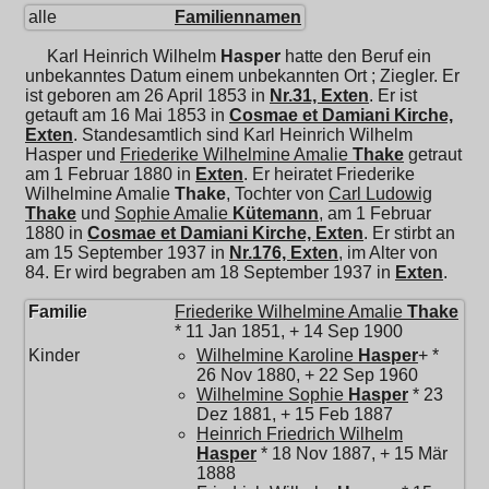
alle
Familiennamen
Karl Heinrich Wilhelm
Hasper
hatte den Beruf ein
unbekanntes Datum einem unbekannten Ort ; Ziegler. Er
ist geboren am 26 April 1853 in
Nr.31, Exten
. Er ist
getauft am 16 Mai 1853 in
Cosmae et Damiani Kirche,
Exten
. Standesamtlich sind Karl Heinrich Wilhelm
Hasper und
Friederike Wilhelmine Amalie
Thake
getraut
am 1 Februar 1880 in
Exten
. Er heiratet
Friederike
Wilhelmine Amalie
Thake
, Tochter von
Carl Ludowig
Thake
und
Sophie Amalie
Kütemann
, am 1 Februar
1880 in
Cosmae et Damiani Kirche, Exten
. Er stirbt an
am 15 September 1937 in
Nr.176, Exten
, im Alter von
84. Er wird begraben am 18 September 1937 in
Exten
.
Familie
Friederike Wilhelmine Amalie
Thake
* 11 Jan 1851, + 14 Sep 1900
Kinder
Wilhelmine Karoline
Hasper
+ *
26 Nov 1880, + 22 Sep 1960
Wilhelmine Sophie
Hasper
* 23
Dez 1881, + 15 Feb 1887
Heinrich Friedrich Wilhelm
Hasper
* 18 Nov 1887, + 15 Mär
1888