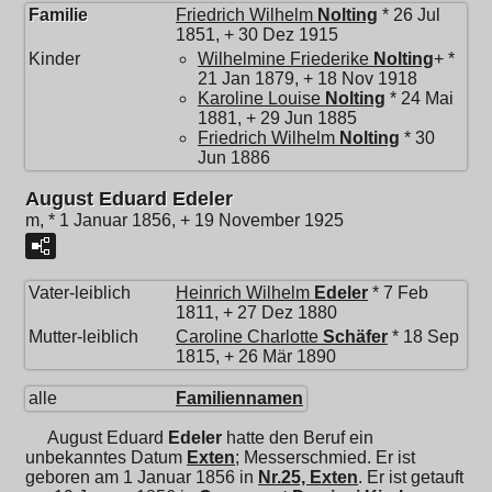
Familie
Friedrich Wilhelm
Nolting
* 26 Jul
1851, + 30 Dez 1915
Kinder
Wilhelmine Friederike
Nolting
+ *
21 Jan 1879, + 18 Nov 1918
Karoline Louise
Nolting
* 24 Mai
1881, + 29 Jun 1885
Friedrich Wilhelm
Nolting
* 30
Jun 1886
August Eduard Edeler
m, * 1 Januar 1856, + 19 November 1925
Vater-leiblich
Heinrich Wilhelm
Edeler
* 7 Feb
1811, + 27 Dez 1880
Mutter-leiblich
Caroline Charlotte
Schäfer
* 18 Sep
1815, + 26 Mär 1890
alle
Familiennamen
August Eduard
Edeler
hatte den Beruf ein
unbekanntes Datum
Exten
; Messerschmied. Er ist
geboren am 1 Januar 1856 in
Nr.25, Exten
. Er ist getauft