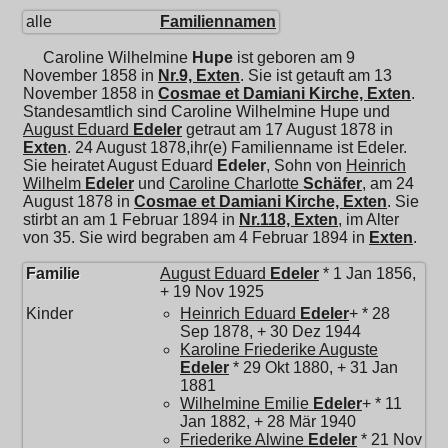
alle
Familiennamen
Caroline Wilhelmine
Hupe
ist geboren am 9
November 1858 in
Nr.9, Exten
. Sie ist getauft am 13
November 1858 in
Cosmae et Damiani Kirche, Exten
.
Standesamtlich sind Caroline Wilhelmine Hupe und
August Eduard
Edeler
getraut am 17 August 1878 in
Exten
. 24 August 1878,ihr(e) Familienname ist Edeler.
Sie heiratet
August Eduard
Edeler
, Sohn von
Heinrich
Wilhelm
Edeler
und
Caroline Charlotte
Schäfer
, am 24
August 1878 in
Cosmae et Damiani Kirche, Exten
. Sie
stirbt an am 1 Februar 1894 in
Nr.118, Exten
, im Alter
von 35. Sie wird begraben am 4 Februar 1894 in
Exten
.
Familie
August Eduard
Edeler
* 1 Jan 1856,
+ 19 Nov 1925
Kinder
Heinrich Eduard
Edeler
+ * 28
Sep 1878, + 30 Dez 1944
Karoline Friederike Auguste
Edeler
* 29 Okt 1880, + 31 Jan
1881
Wilhelmine Emilie
Edeler
+ * 11
Jan 1882, + 28 Mär 1940
Friederike Alwine
Edeler
* 21 Nov