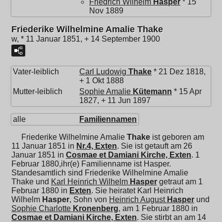
Friedrich Wilhelm
Hasper
* 15
Nov 1889
Friederike Wilhelmine Amalie Thake
w, * 11 Januar 1851, + 14 September 1900
Vater-leiblich
Carl Ludowig
Thake
* 21 Dez 1818,
+ 1 Okt 1888
Mutter-leiblich
Sophie Amalie
Kütemann
* 15 Apr
1827, + 11 Jun 1897
alle
Familiennamen
Friederike Wilhelmine Amalie
Thake
ist geboren am
11 Januar 1851 in
Nr.4, Exten
. Sie ist getauft am 26
Januar 1851 in
Cosmae et Damiani Kirche, Exten
. 1
Februar 1880,ihr(e) Familienname ist Hasper.
Standesamtlich sind Friederike Wilhelmine Amalie
Thake und
Karl Heinrich Wilhelm
Hasper
getraut am 1
Februar 1880 in
Exten
. Sie heiratet
Karl Heinrich
Wilhelm
Hasper
, Sohn von
Heinrich August
Hasper
und
Sophie Charlotte
Kronenberg
, am 1 Februar 1880 in
Cosmae et Damiani Kirche, Exten
. Sie stirbt an am 14