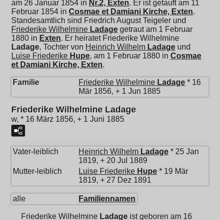
am 26 Januar 1854 in
Nr.2, Exten
. Er ist getauft am 11
Februar 1854 in
Cosmae et Damiani Kirche, Exten
.
Standesamtlich sind Friedrich August Teigeler und
Friederike Wilhelmine
Ladage
getraut am 1 Februar
1880 in
Exten
. Er heiratet
Friederike Wilhelmine
Ladage
, Tochter von
Heinrich Wilhelm
Ladage
und
Luise Friederike
Hupe
, am 1 Februar 1880 in
Cosmae
et Damiani Kirche, Exten
.
Familie
Friederike Wilhelmine
Ladage
* 16
Mär 1856, + 1 Jun 1885
Friederike Wilhelmine Ladage
w, * 16 März 1856, + 1 Juni 1885
Vater-leiblich
Heinrich Wilhelm
Ladage
* 25 Jan
1819, + 20 Jul 1889
Mutter-leiblich
Luise Friederike
Hupe
* 19 Mär
1819, + 27 Dez 1891
alle
Familiennamen
Friederike Wilhelmine
Ladage
ist geboren am 16