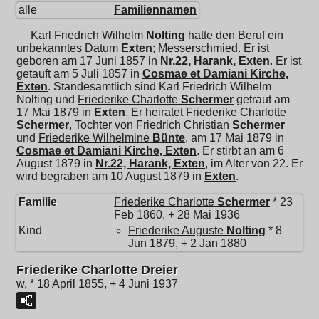
alle
Familiennamen
Karl Friedrich Wilhelm
Nolting
hatte den Beruf ein
unbekanntes Datum
Exten
; Messerschmied. Er ist
geboren am 17 Juni 1857 in
Nr.22, Harank, Exten
. Er ist
getauft am 5 Juli 1857 in
Cosmae et Damiani Kirche,
Exten
. Standesamtlich sind Karl Friedrich Wilhelm
Nolting und
Friederike Charlotte
Schermer
getraut am
17 Mai 1879 in
Exten
. Er heiratet
Friederike Charlotte
Schermer
, Tochter von
Friedrich Christian
Schermer
und
Friederike Wilhelmine
Bünte
, am 17 Mai 1879 in
Cosmae et Damiani Kirche, Exten
. Er stirbt an am 6
August 1879 in
Nr.22, Harank, Exten
, im Alter von 22. Er
wird begraben am 10 August 1879 in
Exten
.
Familie
Friederike Charlotte
Schermer
* 23
Feb 1860, + 28 Mai 1936
Kind
Friederike Auguste
Nolting
* 8
Jun 1879, + 2 Jan 1880
Friederike Charlotte Dreier
w, * 18 April 1855, + 4 Juni 1937