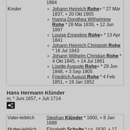
1884
Kinder
Johann Heinrich
Rohe
+ * 27 Mär
1837, + 20 Okt 1905
Hanna Dorothea Wilhelmine
Rohe
* 28 Mai 1839, + 12 Jun
1897
Louise Ernestine
Rohe
+ * 13 Apr
1841
Johann Heinrich Christoph
Rohe
* 16 Jul 1843
Johann Wilhelm Christian
Rohe
*
4 Okt 1845, + 14 Jul 1861
Lisette Auguste
Rohe
+ * 29 Jun
1848, + 3 Sep 1905
Friedrich August
Rohe
* 4 Feb
1851, + 19 Jan 1852
Hans Hermann Klünder
m, * Juni 1657, + Juli 1714
Vater-leiblich
Stephan
Klünder
* 1600, + 8 Jan
1688
Mutter-leiblich
Elisabeth
Schulte
* ca. 1630, + 17