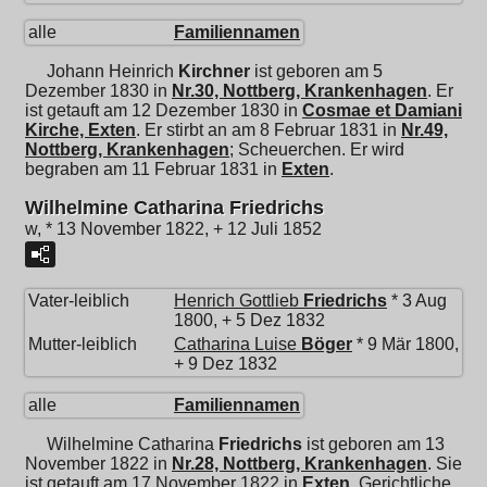
alle
Familiennamen
Johann Heinrich
Kirchner
ist geboren am 5
Dezember 1830 in
Nr.30, Nottberg, Krankenhagen
. Er
ist getauft am 12 Dezember 1830 in
Cosmae et Damiani
Kirche, Exten
. Er stirbt an am 8 Februar 1831 in
Nr.49,
Nottberg, Krankenhagen
; Scheuerchen. Er wird
begraben am 11 Februar 1831 in
Exten
.
Wilhelmine Catharina Friedrichs
w, * 13 November 1822, + 12 Juli 1852
Vater-leiblich
Henrich Gottlieb
Friedrichs
* 3 Aug
1800, + 5 Dez 1832
Mutter-leiblich
Catharina Luise
Böger
* 9 Mär 1800,
+ 9 Dez 1832
alle
Familiennamen
Wilhelmine Catharina
Friedrichs
ist geboren am 13
November 1822 in
Nr.28, Nottberg, Krankenhagen
. Sie
ist getauft am 17 November 1822 in
Exten
. Gerichtliche