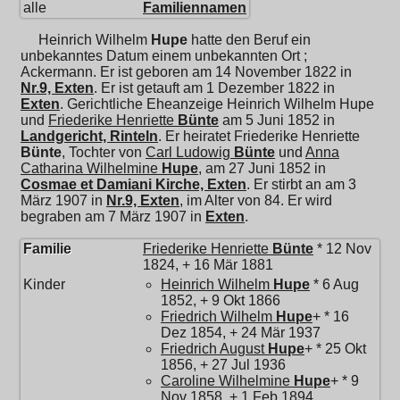
alle
Familiennamen
Heinrich Wilhelm
Hupe
hatte den Beruf ein
unbekanntes Datum einem unbekannten Ort ;
Ackermann. Er ist geboren am 14 November 1822 in
Nr.9, Exten
. Er ist getauft am 1 Dezember 1822 in
Exten
. Gerichtliche Eheanzeige Heinrich Wilhelm Hupe
und
Friederike Henriette
Bünte
am 5 Juni 1852 in
Landgericht, Rinteln
. Er heiratet
Friederike Henriette
Bünte
, Tochter von
Carl Ludowig
Bünte
und
Anna
Catharina Wilhelmine
Hupe
, am 27 Juni 1852 in
Cosmae et Damiani Kirche, Exten
. Er stirbt an am 3
März 1907 in
Nr.9, Exten
, im Alter von 84. Er wird
begraben am 7 März 1907 in
Exten
.
Familie
Friederike Henriette
Bünte
* 12 Nov
1824, + 16 Mär 1881
Kinder
Heinrich Wilhelm
Hupe
* 6 Aug
1852, + 9 Okt 1866
Friedrich Wilhelm
Hupe
+ * 16
Dez 1854, + 24 Mär 1937
Friedrich August
Hupe
+ * 25 Okt
1856, + 27 Jul 1936
Caroline Wilhelmine
Hupe
+ * 9
Nov 1858, + 1 Feb 1894