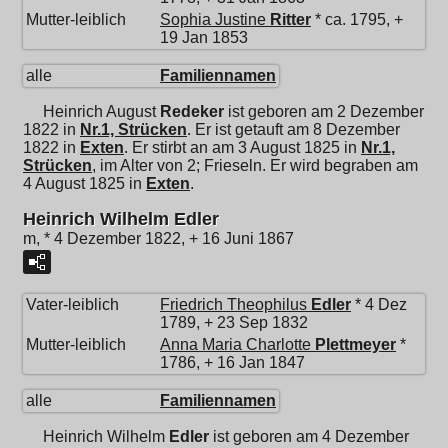
Mutter-leiblich
Sophia Justine
Ritter
* ca. 1795, +
19 Jan 1853
alle
Familiennamen
Heinrich August
Redeker
ist geboren am 2 Dezember
1822 in
Nr.1, Strücken
. Er ist getauft am 8 Dezember
1822 in
Exten
. Er stirbt an am 3 August 1825 in
Nr.1,
Strücken
, im Alter von 2; Frieseln. Er wird begraben am
4 August 1825 in
Exten
.
Heinrich Wilhelm Edler
m, * 4 Dezember 1822, + 16 Juni 1867
Vater-leiblich
Friedrich Theophilus
Edler
* 4 Dez
1789, + 23 Sep 1832
Mutter-leiblich
Anna Maria Charlotte
Plettmeyer
*
1786, + 16 Jan 1847
alle
Familiennamen
Heinrich Wilhelm
Edler
ist geboren am 4 Dezember