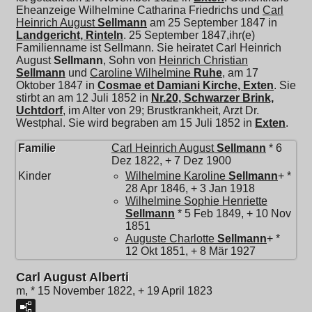
Eheanzeige Wilhelmine Catharina Friedrichs und
Carl
Heinrich August
Sellmann
am 25 September 1847 in
Landgericht, Rinteln
. 25 September 1847,ihr(e)
Familienname ist Sellmann. Sie heiratet
Carl Heinrich
August
Sellmann
, Sohn von
Heinrich Christian
Sellmann
und
Caroline Wilhelmine
Ruhe
, am 17
Oktober 1847 in
Cosmae et Damiani Kirche, Exten
. Sie
stirbt an am 12 Juli 1852 in
Nr.20, Schwarzer Brink,
Uchtdorf
, im Alter von 29; Brustkrankheit, Arzt Dr.
Westphal. Sie wird begraben am 15 Juli 1852 in
Exten
.
Familie
Carl Heinrich August
Sellmann
* 6
Dez 1822, + 7 Dez 1900
Kinder
Wilhelmine Karoline
Sellmann
+ *
28 Apr 1846, + 3 Jan 1918
Wilhelmine Sophie Henriette
Sellmann
* 5 Feb 1849, + 10 Nov
1851
Auguste Charlotte
Sellmann
+ *
12 Okt 1851, + 8 Mär 1927
Carl August Alberti
m, * 15 November 1822, + 19 April 1823