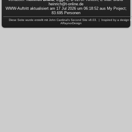
heinrich@t-online.de
WWW-Auftritt aktualisiert am 17 Jul 2026 um 06:18:52 aus My Project;
83.695 Personen
Diese Seite wurde erstellt mit
John Cardinal's
Second Site
v8.03. | Inspired by a design b
ARaynorDesign