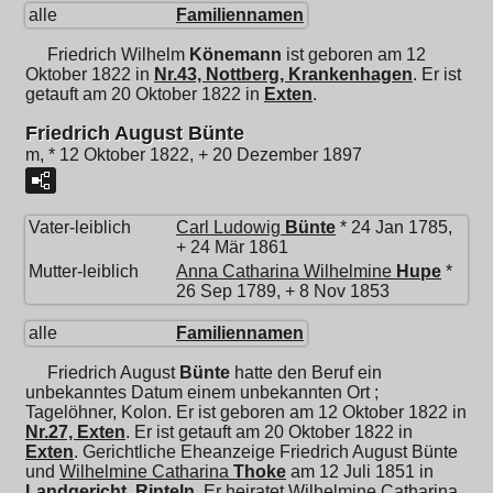
alle
Familiennamen
Friedrich Wilhelm
Könemann
ist geboren am 12
Oktober 1822 in
Nr.43, Nottberg, Krankenhagen
. Er ist
getauft am 20 Oktober 1822 in
Exten
.
Friedrich August Bünte
m, * 12 Oktober 1822, + 20 Dezember 1897
Vater-leiblich
Carl Ludowig
Bünte
* 24 Jan 1785,
+ 24 Mär 1861
Mutter-leiblich
Anna Catharina Wilhelmine
Hupe
*
26 Sep 1789, + 8 Nov 1853
alle
Familiennamen
Friedrich August
Bünte
hatte den Beruf ein
unbekanntes Datum einem unbekannten Ort ;
Tagelöhner, Kolon. Er ist geboren am 12 Oktober 1822 in
Nr.27, Exten
. Er ist getauft am 20 Oktober 1822 in
Exten
. Gerichtliche Eheanzeige Friedrich August Bünte
und
Wilhelmine Catharina
Thoke
am 12 Juli 1851 in
Landgericht, Rinteln
. Er heiratet
Wilhelmine Catharina