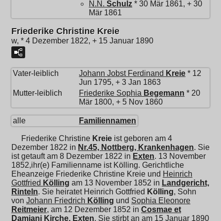
N.N.
Schulz
* 30 Mär 1861, + 30
Mär 1861
Friederike Christine Kreie
w, * 4 Dezember 1822, + 15 Januar 1890
Vater-leiblich
Johann Jobst Ferdinand
Kreie
* 12
Jun 1795, + 3 Jan 1863
Mutter-leiblich
Friederike Sophia
Begemann
* 20
Mär 1800, + 5 Nov 1860
alle
Familiennamen
Friederike Christine
Kreie
ist geboren am 4
Dezember 1822 in
Nr.45, Nottberg, Krankenhagen
. Sie
ist getauft am 8 Dezember 1822 in
Exten
. 13 November
1852,ihr(e) Familienname ist Kölling. Gerichtliche
Eheanzeige Friederike Christine Kreie und
Heinrich
Gottfried
Kölling
am 13 November 1852 in
Landgericht,
Rinteln
. Sie heiratet
Heinrich Gottfried
Kölling
, Sohn
von
Johann Friedrich
Kölling
und
Sophia Eleonore
Reitmeier
, am 12 Dezember 1852 in
Cosmae et
Damiani Kirche, Exten
. Sie stirbt an am 15 Januar 1890