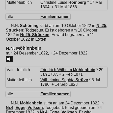
Mutter-leiblich
Christine Luise
Homberg
* 17 Mai
1804, + 31 Mai 1858
alle
Familiennamen
N.N.
Schöning
stirbt an am 10 Oktober 1822 in
Nr.25,
Strücken
; Todgeburt. Er ist geboren am 10 Oktober
1822 in
Nr.25, Strücken
. Er wird begraben am 11
Oktober 1822 in
Exten
.
N.N. Möhlenbein
m, * 24 Dezember 1822, + 24 Dezember 1822
Vater-leiblich
Friedrich Wilhelm
Möhlenbein
* 29
Jan 1787, + 2 Feb 1871
Mutter-leiblich
Wilhelmine Sophia
Strüve
* 6 Jul
1786, + 14 Sep 1828
alle
Familiennamen
N.N.
Möhlenbein
stirbt an am 24 Dezember 1822 in
Nr.4, Egge, Volksen
; Todgeburt. Er ist geboren am 24
Dezember 1822 in
Nr.4, Egge, Volksen
. Er wird