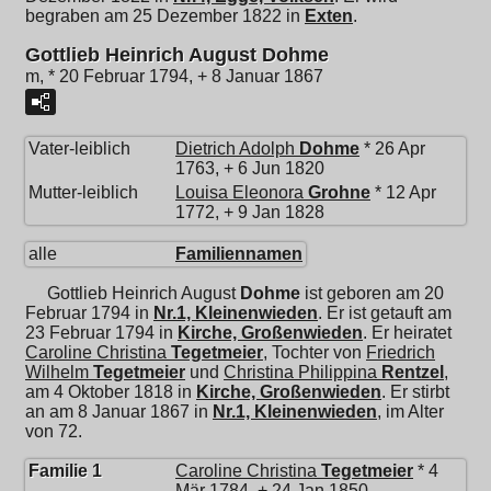
begraben am 25 Dezember 1822 in
Exten
.
Gottlieb Heinrich August Dohme
m, * 20 Februar 1794, + 8 Januar 1867
Vater-leiblich
Dietrich Adolph
Dohme
* 26 Apr
1763, + 6 Jun 1820
Mutter-leiblich
Louisa Eleonora
Grohne
* 12 Apr
1772, + 9 Jan 1828
alle
Familiennamen
Gottlieb Heinrich August
Dohme
ist geboren am 20
Februar 1794 in
Nr.1, Kleinenwieden
. Er ist getauft am
23 Februar 1794 in
Kirche, Großenwieden
. Er heiratet
Caroline Christina
Tegetmeier
, Tochter von
Friedrich
Wilhelm
Tegetmeier
und
Christina Philippina
Rentzel
,
am 4 Oktober 1818 in
Kirche, Großenwieden
. Er stirbt
an am 8 Januar 1867 in
Nr.1, Kleinenwieden
, im Alter
von 72.
Familie 1
Caroline Christina
Tegetmeier
* 4
Mär 1784, + 24 Jan 1850