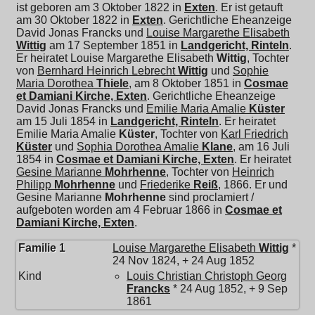
ist geboren am 3 Oktober 1822 in
Exten
. Er ist getauft
am 30 Oktober 1822 in
Exten
. Gerichtliche Eheanzeige
David Jonas Francks und
Louise Margarethe Elisabeth
Wittig
am 17 September 1851 in
Landgericht, Rinteln
.
Er heiratet
Louise Margarethe Elisabeth
Wittig
, Tochter
von
Bernhard Heinrich Lebrecht
Wittig
und
Sophie
Maria Dorothea
Thiele
, am 8 Oktober 1851 in
Cosmae
et Damiani Kirche, Exten
. Gerichtliche Eheanzeige
David Jonas Francks und
Emilie Maria Amalie
Küster
am 15 Juli 1854 in
Landgericht, Rinteln
. Er heiratet
Emilie Maria Amalie
Küster
, Tochter von
Karl Friedrich
Küster
und
Sophia Dorothea Amalie
Klane
, am 16 Juli
1854 in
Cosmae et Damiani Kirche, Exten
. Er heiratet
Gesine Marianne
Mohrhenne
, Tochter von
Heinrich
Philipp
Mohrhenne
und
Friederike
Reiß
, 1866. Er und
Gesine Marianne
Mohrhenne
sind proclamiert /
aufgeboten worden am 4 Februar 1866 in
Cosmae et
Damiani Kirche, Exten
.
Familie 1
Louise Margarethe Elisabeth
Wittig
*
24 Nov 1824, + 24 Aug 1852
Kind
Louis Christian Christoph Georg
Francks
* 24 Aug 1852, + 9 Sep
1861