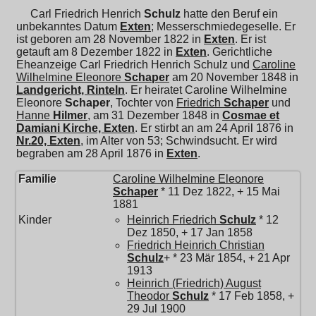
Carl Friedrich Henrich
Schulz
hatte den Beruf ein
unbekanntes Datum
Exten
; Messerschmiedegeselle. Er
ist geboren am 28 November 1822 in
Exten
. Er ist
getauft am 8 Dezember 1822 in
Exten
. Gerichtliche
Eheanzeige Carl Friedrich Henrich Schulz und
Caroline
Wilhelmine Eleonore
Schaper
am 20 November 1848 in
Landgericht, Rinteln
. Er heiratet
Caroline Wilhelmine
Eleonore
Schaper
, Tochter von
Friedrich
Schaper
und
Hanne
Hilmer
, am 31 Dezember 1848 in
Cosmae et
Damiani Kirche, Exten
. Er stirbt an am 24 April 1876 in
Nr.20, Exten
, im Alter von 53; Schwindsucht. Er wird
begraben am 28 April 1876 in
Exten
.
Familie
Caroline Wilhelmine Eleonore
Schaper
* 11 Dez 1822, + 15 Mai
1881
Kinder
Heinrich Friedrich
Schulz
* 12
Dez 1850, + 17 Jan 1858
Friedrich Heinrich Christian
Schulz
+ * 23 Mär 1854, + 21 Apr
1913
Heinrich (Friedrich) August
Theodor
Schulz
* 17 Feb 1858, +
29 Jul 1900