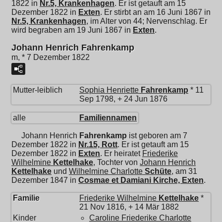
1822 in
Nr.5, Krankenhagen
. Er ist getauft am 15
Dezember 1822 in
Exten
. Er stirbt an am 16 Juni 1867 in
Nr.5, Krankenhagen
, im Alter von 44; Nervenschlag. Er
wird begraben am 19 Juni 1867 in
Exten
.
Johann Henrich Fahrenkamp
m, * 7 Dezember 1822
Mutter-leiblich
Sophia Henriette
Fahrenkamp
* 11
Sep 1798, + 24 Jun 1876
alle
Familiennamen
Johann Henrich
Fahrenkamp
ist geboren am 7
Dezember 1822 in
Nr.15, Rott
. Er ist getauft am 15
Dezember 1822 in
Exten
. Er heiratet
Friederike
Wilhelmine
Kettelhake
, Tochter von
Johann Henrich
Kettelhake
und
Wilhelmine Charlotte
Schüte
, am 31
Dezember 1847 in
Cosmae et Damiani Kirche, Exten
.
Familie
Friederike Wilhelmine
Kettelhake
*
21 Nov 1816, + 14 Mär 1882
Kinder
Caroline Friederike Charlotte