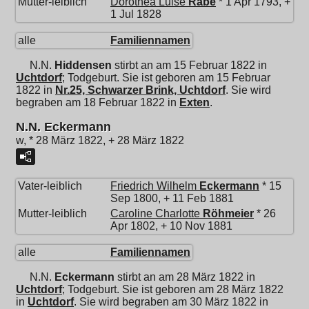
Mutter-leiblich
Dorothea Luise
Rabe
* 1 Apr 1793, +
1 Jul 1828
alle
Familiennamen
N.N.
Hiddensen
stirbt an am 15 Februar 1822 in
Uchtdorf
; Todgeburt. Sie ist geboren am 15 Februar
1822 in
Nr.25, Schwarzer Brink, Uchtdorf
. Sie wird
begraben am 18 Februar 1822 in
Exten
.
N.N. Eckermann
w, * 28 März 1822, + 28 März 1822
Vater-leiblich
Friedrich Wilhelm
Eckermann
* 15
Sep 1800, + 11 Feb 1881
Mutter-leiblich
Caroline Charlotte
Röhmeier
* 26
Apr 1802, + 10 Nov 1881
alle
Familiennamen
N.N.
Eckermann
stirbt an am 28 März 1822 in
Uchtdorf
; Todgeburt. Sie ist geboren am 28 März 1822
in
Uchtdorf
. Sie wird begraben am 30 März 1822 in