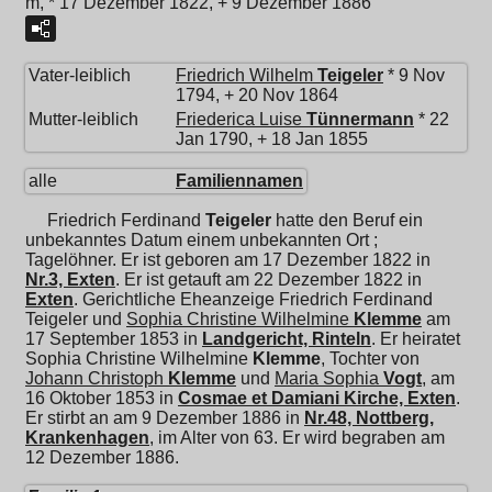
m, * 17 Dezember 1822, + 9 Dezember 1886
Vater-leiblich
Friedrich Wilhelm
Teigeler
* 9 Nov
1794, + 20 Nov 1864
Mutter-leiblich
Friederica Luise
Tünnermann
* 22
Jan 1790, + 18 Jan 1855
alle
Familiennamen
Friedrich Ferdinand
Teigeler
hatte den Beruf ein
unbekanntes Datum einem unbekannten Ort ;
Tagelöhner. Er ist geboren am 17 Dezember 1822 in
Nr.3, Exten
. Er ist getauft am 22 Dezember 1822 in
Exten
. Gerichtliche Eheanzeige Friedrich Ferdinand
Teigeler und
Sophia Christine Wilhelmine
Klemme
am
17 September 1853 in
Landgericht, Rinteln
. Er heiratet
Sophia Christine Wilhelmine
Klemme
, Tochter von
Johann Christoph
Klemme
und
Maria Sophia
Vogt
, am
16 Oktober 1853 in
Cosmae et Damiani Kirche, Exten
.
Er stirbt an am 9 Dezember 1886 in
Nr.48, Nottberg,
Krankenhagen
, im Alter von 63. Er wird begraben am
12 Dezember 1886.