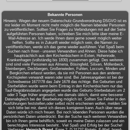
Bekannte Personen
Hinweis: Wegen der neuern Datenschutz-Grundverordnung DSGVO ist es
mir leider im Moment nicht mehr möglich die Namen lebender Personen
zu veröffentlichen. Sollten Sie Fragen zu Verbindungen mit auf der Seite
aufgeführten Personen haben, schreiben Sie mich bitte über meine E-
Mail-Adresse an. Ich werde Ihnen dann gerne soweit möglich weiter
helfen. Sollte es in Zukunft wieder möglich sein, die Namen zu
veröffentlichen, werde ich das gerne wieder ausführen. Viel Spaß beim
Suchen nach Ihren - unseren Verwandten und Ahnen. Diese habe ich
hauptsächlich aus den Kirchenbüchern in Exten, Hohenrode,
Krankenhagen (vollständig bis 1830) zusammen gefügt. Des weiteren
sind sind viele Personen aus Almena, Bösingfeld, Silixen, Möllenbeck,
Steinbergen, Deckbergen, Großenwieden, Fuhlen, Loccum, Minden und
Bergkirchen erfasst worden, da sie mit Personen aus den anderen
Kirchspielen verwandt waren oder sind. Bei Jahresangaben ist bei der
Schreibweise 1677/78 das Jahr 1678 das richtige. Bei Geburten und
Sterbefällen wurde wenn beim Eintrag in den Kirchenbüchern nur das
Tauf-Begräbnisdatum angegeben wurde das Geburts-Sterbedatum um 2
oder 3 Tage früher angesetzt, wie damals üblich, damit eine besserer
Datenabgleich bei der Bearbeitung möglich ist. Sollten Sie Fehler in den
Ausführungen feststellen,oder selbst nicht erscheinen wollen, melden Sie
sich bitte bei mir, damit ich dieses korrigieren kann. Auch über neue
Daten würde ich mich freuen. Bei noch lebenden Personen wurden die
persönlichen Daten unterdrückt. Bei der Suche nach weiteren Verwandten
bin ich Ihnen gerne behilflich, soweit es meine Daten zulassen und ein
berechtigtes Interesse besteht.. Viel Spaß und Erfolg bei der Suche!
Verfasser:
Heinrich Brand
, Egge 2, D 31737 Rinteln, E-Mail: brand-