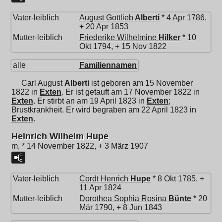
Vater-leiblich
August Gottlieb
Alberti
* 4 Apr 1786,
+ 20 Apr 1853
Mutter-leiblich
Friederike Wilhelmine
Hilker
* 10
Okt 1794, + 15 Nov 1822
alle
Familiennamen
Carl August
Alberti
ist geboren am 15 November
1822 in
Exten
. Er ist getauft am 17 November 1822 in
Exten
. Er stirbt an am 19 April 1823 in
Exten
;
Brustkrankheit. Er wird begraben am 22 April 1823 in
Exten
.
Heinrich Wilhelm Hupe
m, * 14 November 1822, + 3 März 1907
Vater-leiblich
Cordt Henrich
Hupe
* 8 Okt 1785, +
11 Apr 1824
Mutter-leiblich
Dorothea Sophia Rosina
Bünte
* 20
Mär 1790, + 8 Jun 1843