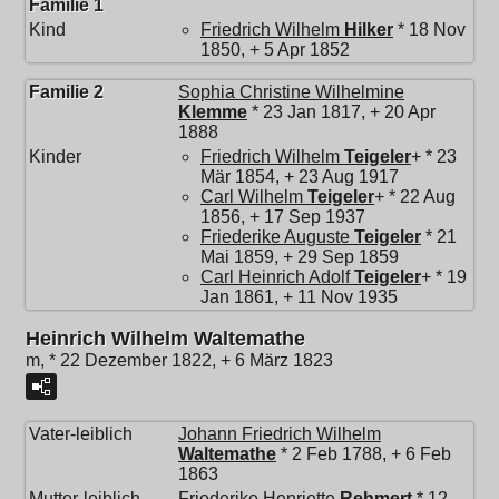
Familie 1
Kind
Friedrich Wilhelm
Hilker
* 18 Nov
1850, + 5 Apr 1852
Familie 2
Sophia Christine Wilhelmine
Klemme
* 23 Jan 1817, + 20 Apr
1888
Kinder
Friedrich Wilhelm
Teigeler
+ * 23
Mär 1854, + 23 Aug 1917
Carl Wilhelm
Teigeler
+ * 22 Aug
1856, + 17 Sep 1937
Friederike Auguste
Teigeler
* 21
Mai 1859, + 29 Sep 1859
Carl Heinrich Adolf
Teigeler
+ * 19
Jan 1861, + 11 Nov 1935
Heinrich Wilhelm Waltemathe
m, * 22 Dezember 1822, + 6 März 1823
Vater-leiblich
Johann Friedrich Wilhelm
Waltemathe
* 2 Feb 1788, + 6 Feb
1863
Mutter-leiblich
Friederike Henriette
Rehmert
* 12