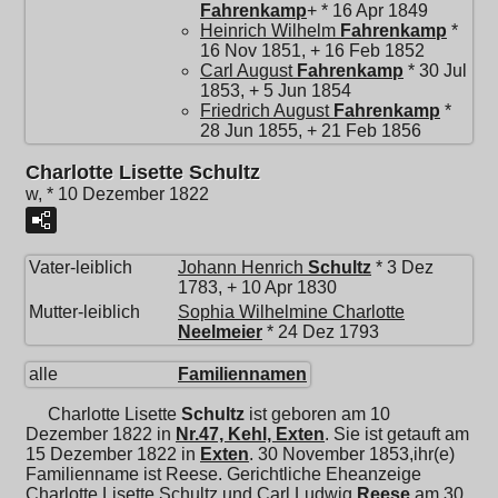
Fahrenkamp
+ * 16 Apr 1849
Heinrich Wilhelm
Fahrenkamp
*
16 Nov 1851, + 16 Feb 1852
Carl August
Fahrenkamp
* 30 Jul
1853, + 5 Jun 1854
Friedrich August
Fahrenkamp
*
28 Jun 1855, + 21 Feb 1856
Charlotte Lisette Schultz
w, * 10 Dezember 1822
Vater-leiblich
Johann Henrich
Schultz
* 3 Dez
1783, + 10 Apr 1830
Mutter-leiblich
Sophia Wilhelmine Charlotte
Neelmeier
* 24 Dez 1793
alle
Familiennamen
Charlotte Lisette
Schultz
ist geboren am 10
Dezember 1822 in
Nr.47, Kehl, Exten
. Sie ist getauft am
15 Dezember 1822 in
Exten
. 30 November 1853,ihr(e)
Familienname ist Reese. Gerichtliche Eheanzeige
Charlotte Lisette Schultz und
Carl Ludwig
Reese
am 30