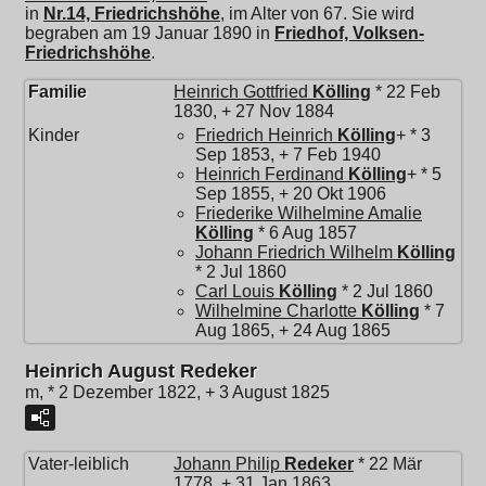
in
Nr.14, Friedrichshöhe
, im Alter von 67. Sie wird
begraben am 19 Januar 1890 in
Friedhof, Volksen-
Friedrichshöhe
.
Familie
Heinrich Gottfried
Kölling
* 22 Feb
1830, + 27 Nov 1884
Kinder
Friedrich Heinrich
Kölling
+ * 3
Sep 1853, + 7 Feb 1940
Heinrich Ferdinand
Kölling
+ * 5
Sep 1855, + 20 Okt 1906
Friederike Wilhelmine Amalie
Kölling
* 6 Aug 1857
Johann Friedrich Wilhelm
Kölling
* 2 Jul 1860
Carl Louis
Kölling
* 2 Jul 1860
Wilhelmine Charlotte
Kölling
* 7
Aug 1865, + 24 Aug 1865
Heinrich August Redeker
m, * 2 Dezember 1822, + 3 August 1825
Vater-leiblich
Johann Philip
Redeker
* 22 Mär
1778, + 31 Jan 1863