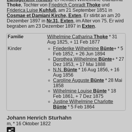
Thoke
, Tochter von
Friedrich Conradt
Thoke
und
Friderica Luise
Kuhfuß
, am 21 September 1851 in
Cosmae et Damiani Kirche, Exten
. Er stirbt an am 20
Dezember 1897 in
Nr.31, Exten
, im Alter von 75. Er wird
begraben am 23 Dezember 1897 in
Exten
.
Familie
Wilhelmine Catharina
Thoke
* 31
Aug 1825, + 11 Feb 1877
Kinder
Friederike Wilhelmine
Bünte
+ * 5
Feb 1852, + 26 Jun 1894
Dorothea Wilhelmine
Bünte
+ * 27
Dez 1853, + 17 Mai 1888
N.N.
Bünte
* 16 Aug 1856, + 16
Aug 1856
Caroline Auguste
Bünte
* 28 Mai
1858
Wilhelmine Louise
Bünte
* 18
Feb 1861, + 7 Dez 1875
Justine Wilhelmine Charlotte
Bünte
* 5 Feb 1864
Johann Henrich Sturhahn
m, * 16 Oktober 1822