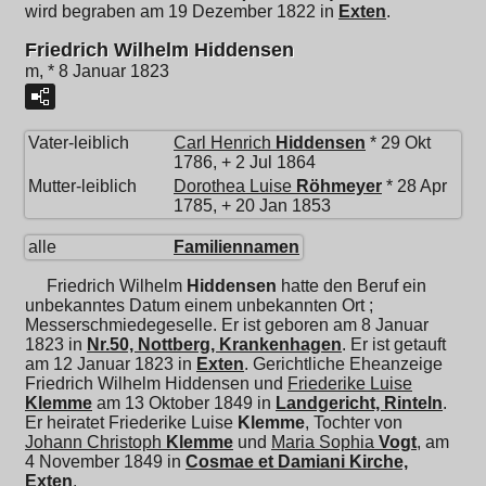
wird begraben am 19 Dezember 1822 in
Exten
.
Friedrich Wilhelm Hiddensen
m, * 8 Januar 1823
Vater-leiblich
Carl Henrich
Hiddensen
* 29 Okt
1786, + 2 Jul 1864
Mutter-leiblich
Dorothea Luise
Röhmeyer
* 28 Apr
1785, + 20 Jan 1853
alle
Familiennamen
Friedrich Wilhelm
Hiddensen
hatte den Beruf ein
unbekanntes Datum einem unbekannten Ort ;
Messerschmiedegeselle. Er ist geboren am 8 Januar
1823 in
Nr.50, Nottberg, Krankenhagen
. Er ist getauft
am 12 Januar 1823 in
Exten
. Gerichtliche Eheanzeige
Friedrich Wilhelm Hiddensen und
Friederike Luise
Klemme
am 13 Oktober 1849 in
Landgericht, Rinteln
.
Er heiratet
Friederike Luise
Klemme
, Tochter von
Johann Christoph
Klemme
und
Maria Sophia
Vogt
, am
4 November 1849 in
Cosmae et Damiani Kirche,
Exten
.