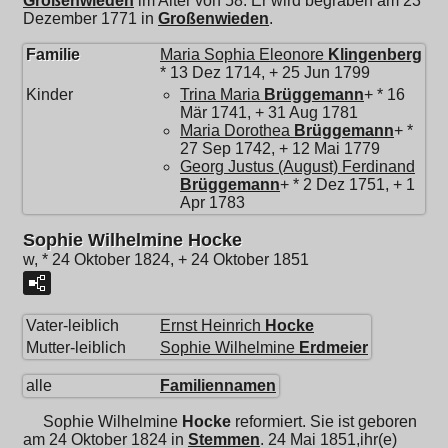
Großenwieden
im Alter von 58. Er wird begraben am 23
Dezember 1771 in
Großenwieden
.
Familie
Maria Sophia Eleonore
Klingenberg
* 13 Dez 1714, + 25 Jun 1799
Kinder
Trina Maria
Brüggemann
+ * 16
Mär 1741, + 31 Aug 1781
Maria Dorothea
Brüggemann
+ *
27 Sep 1742, + 12 Mai 1779
Georg Justus (August) Ferdinand
Brüggemann
+ * 2 Dez 1751, + 1
Apr 1783
Sophie Wilhelmine Hocke
w, * 24 Oktober 1824, + 24 Oktober 1851
Vater-leiblich
Ernst Heinrich
Hocke
Mutter-leiblich
Sophie Wilhelmine
Erdmeier
alle
Familiennamen
Sophie Wilhelmine
Hocke
reformiert. Sie ist geboren
am 24 Oktober 1824 in
Stemmen
. 24 Mai 1851,ihr(e)