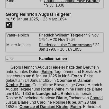
Kind
Charlotte Caroline Elise
Budde
+
* 9 Jul 1830
Georg Heinrich August Teigeler
m, * 6 Januar 1825, + 23 März 1894
Vater-leiblich
Friedrich Wilhelm
Teigeler
* 9 Nov
1794, + 20 Nov 1864
Mutter-leiblich
Friederica Luise
Tünnermann
* 22
Jan 1790, + 18 Jan 1855
alle
Familiennamen
Georg Heinrich August
Teigeler
hatte den Beruf ein
unbekanntes Datum
Exten
; Tagelöhner und Beisitzer. Er
ist geboren am 6 Januar 1825 in
Nr.3, Exten
. Er ist
getauft am 14 Januar 1825 in
Cosmae et Damiani
Kirche, Exten
. Gerichtliche Eheanzeige Georg Heinrich
August Teigeler und
Rosine Wilhelmine Henriette
Blaue
am 4 Mai 1853 in
Landgericht, Rinteln
. Er heiratet
Rosine Wilhelmine Henriette
Blaue
, Tochter von
Conrad
Justus
Blaue
und
Caroline Rosine
Hupe
, am 28 Mai
1853 in
Cosmae et Damiani Kirche, Exten
. Er heiratet