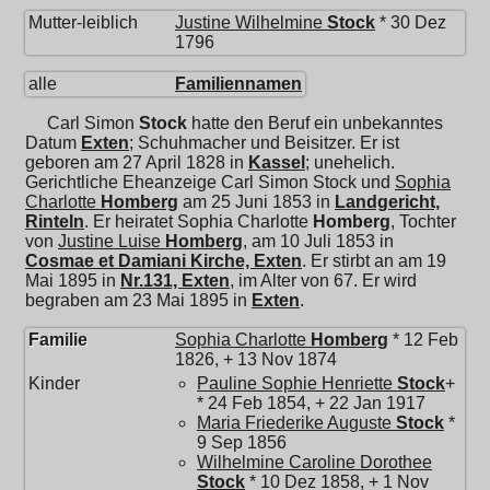
Mutter-leiblich
Justine Wilhelmine
Stock
* 30 Dez
1796
alle
Familiennamen
Carl Simon
Stock
hatte den Beruf ein unbekanntes
Datum
Exten
; Schuhmacher und Beisitzer. Er ist
geboren am 27 April 1828 in
Kassel
; unehelich.
Gerichtliche Eheanzeige Carl Simon Stock und
Sophia
Charlotte
Homberg
am 25 Juni 1853 in
Landgericht,
Rinteln
. Er heiratet
Sophia Charlotte
Homberg
, Tochter
von
Justine Luise
Homberg
, am 10 Juli 1853 in
Cosmae et Damiani Kirche, Exten
. Er stirbt an am 19
Mai 1895 in
Nr.131, Exten
, im Alter von 67. Er wird
begraben am 23 Mai 1895 in
Exten
.
Familie
Sophia Charlotte
Homberg
* 12 Feb
1826, + 13 Nov 1874
Kinder
Pauline Sophie Henriette
Stock
+
* 24 Feb 1854, + 22 Jan 1917
Maria Friederike Auguste
Stock
*
9 Sep 1856
Wilhelmine Caroline Dorothee
Stock
* 10 Dez 1858, + 1 Nov