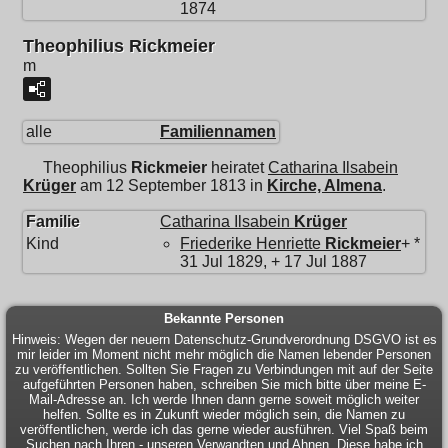
1874
Theophilius Rickmeier
m
alle
Familiennamen
Theophilius
Rickmeier
heiratet
Catharina Ilsabein
Krüger
am 12 September 1813 in
Kirche, Almena
.
Familie
Catharina Ilsabein
Krüger
Kind
Friederike Henriette
Rickmeier
+ *
31 Jul 1829, + 17 Jul 1887
Bekannte Personen
Hinweis: Wegen der neuern Datenschutz-Grundverordnung DSGVO ist es
mir leider im Moment nicht mehr möglich die Namen lebender Personen
zu veröffentlichen. Sollten Sie Fragen zu Verbindungen mit auf der Seite
aufgeführten Personen haben, schreiben Sie mich bitte über meine E-
Mail-Adresse an. Ich werde Ihnen dann gerne soweit möglich weiter
helfen. Sollte es in Zukunft wieder möglich sein, die Namen zu
veröffentlichen, werde ich das gerne wieder ausführen. Viel Spaß beim
Suchen nach Ihren - unseren Verwandten und Ahnen. Diese habe ich