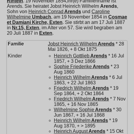
Rinteln
. 19 November 1854,ihr(e) Familienname ist
Arends. Sie heiratet
Jobst Heinrich Wilhelm
Arends
,
Sohn von
Heinrich Conrad
Arends
und
Caroline
Wilhelmine
Umbach
, am 19 November 1854 in
Cosmae
et Damiani Kirche, Exten
. Sie stirbt an am 17 Juli 1887
in
Nr.15, Exten
, im Alter von 57. Sie wird begraben am
20 Juli 1887 in
Exten
.
Familie
Jobst Heinrich Wilhelm
Arends
* 28
Mai 1826, + 8 Okt 1875
Kinder
Heinrich Gottlieb
Arends
* 16 Jul
1857, + 3 Dez 1866
Sophie Friederike
Arends
* 23
Aug 1860
Heinrich Wilhelm
Arends
* 6 Jul
1863, + 22 Jul 1863
Friedrich Wilhelm
Arends
* 19
Sep 1864, + 2 Okt 1864
Friedrich Wilhelm
Arends
* 7 Nov
1865, + 16 Nov 1865
Wilhelmine Sophie
Arends
* 30
Jun 1867, + 16 Jul 1868
Heinrich Wilhelm
Arends
* 19
Aug 1870, + > 1895
Heinrich August
Arends
* 15 Okt