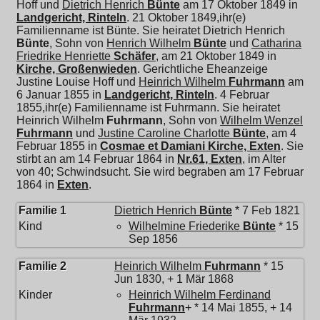
Hoff und
Dietrich Henrich
Bünte
am 17 Oktober 1849 in
Landgericht, Rinteln
. 21 Oktober 1849,ihr(e)
Familienname ist Bünte. Sie heiratet
Dietrich Henrich
Bünte
, Sohn von
Henrich Wilhelm
Bünte
und
Catharina
Friedrike Henriette
Schäfer
, am 21 Oktober 1849 in
Kirche, Großenwieden
. Gerichtliche Eheanzeige
Justine Louise Hoff und
Heinrich Wilhelm
Fuhrmann
am
6 Januar 1855 in
Landgericht, Rinteln
. 4 Februar
1855,ihr(e) Familienname ist Fuhrmann. Sie heiratet
Heinrich Wilhelm
Fuhrmann
, Sohn von
Wilhelm Wenzel
Fuhrmann
und
Justine Caroline Charlotte
Bünte
, am 4
Februar 1855 in
Cosmae et Damiani Kirche, Exten
. Sie
stirbt an am 14 Februar 1864 in
Nr.61, Exten
, im Alter
von 40; Schwindsucht. Sie wird begraben am 17 Februar
1864 in
Exten
.
Familie 1
Dietrich Henrich
Bünte
* 7 Feb 1821
Kind
Wilhelmine Friederike
Bünte
* 15
Sep 1856
Familie 2
Heinrich Wilhelm
Fuhrmann
* 15
Jun 1830, + 1 Mär 1868
Kinder
Heinrich Wilhelm Ferdinand
Fuhrmann
+ * 14 Mai 1855, + 14