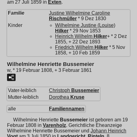
am 27 Juli 1859 in
Exten
.
Familie
Justine Wilhelmine Caroline
Rischmüller
* 9 Dez 1830
Kinder
Wilhelmine Justine (Louise)
Hilker
* 29 Nov 1853
Heinrich Wilhelm
Hilker
+ * 2 Dez
1855, + 22 Dez 1893
Friedrich Wilhelm
Hilker
* 5 Nov
1858, + 10 Feb 1859
Wilhelmine Henriette Bussemeier
w, * 19 Februar 1808, + 3 Februar 1861
Vater-leiblich
Christoph
Bussemeier
Mutter-leiblich
Dorothea
Kruse
alle
Familiennamen
Wilhelmine Henriette
Bussemeier
ist geboren am 19
Februar 1808 in
Varenholz
. Gerichtliche Eheanzeige
Wilhelmine Henriette Bussemeier und
Johann Heinrich
Vogt
am 3 Juli 1850 in
Landgericht, Rinteln
. 8