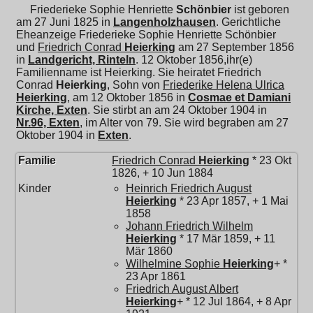
Friederieke Sophie Henriette
Schönbier
ist geboren
am 27 Juni 1825 in
Langenholzhausen
. Gerichtliche
Eheanzeige Friederieke Sophie Henriette Schönbier
und
Friedrich Conrad
Heierking
am 27 September 1856
in
Landgericht, Rinteln
. 12 Oktober 1856,ihr(e)
Familienname ist Heierking. Sie heiratet
Friedrich
Conrad
Heierking
, Sohn von
Friederike Helena Ulrica
Heierking
, am 12 Oktober 1856 in
Cosmae et Damiani
Kirche, Exten
. Sie stirbt an am 24 Oktober 1904 in
Nr.96, Exten
, im Alter von 79. Sie wird begraben am 27
Oktober 1904 in
Exten
.
Familie
Friedrich Conrad
Heierking
* 23 Okt
1826, + 10 Jun 1884
Kinder
Heinrich Friedrich August
Heierking
* 23 Apr 1857, + 1 Mai
1858
Johann Friedrich Wilhelm
Heierking
* 17 Mär 1859, + 11
Mär 1860
Wilhelmine Sophie
Heierking
+ *
23 Apr 1861
Friedrich August Albert
Heierking
+ * 12 Jul 1864, + 8 Apr