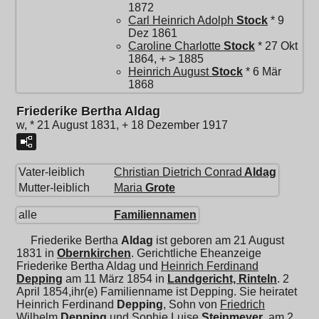
1872
Carl Heinrich Adolph
Stock
* 9
Dez 1861
Caroline Charlotte
Stock
* 27 Okt
1864, + > 1885
Heinrich August
Stock
* 6 Mär
1868
Friederike Bertha Aldag
w, * 21 August 1831, + 18 Dezember 1917
Vater-leiblich
Christian Dietrich Conrad
Aldag
Mutter-leiblich
Maria
Grote
alle
Familiennamen
Friederike Bertha
Aldag
ist geboren am 21 August
1831 in
Obernkirchen
. Gerichtliche Eheanzeige
Friederike Bertha Aldag und
Heinrich Ferdinand
Depping
am 11 März 1854 in
Landgericht, Rinteln
. 2
April 1854,ihr(e) Familienname ist Depping. Sie heiratet
Heinrich Ferdinand
Depping
, Sohn von
Friedrich
Wilhelm
Depping
und
Sophie Luise
Steinmeyer
, am 2