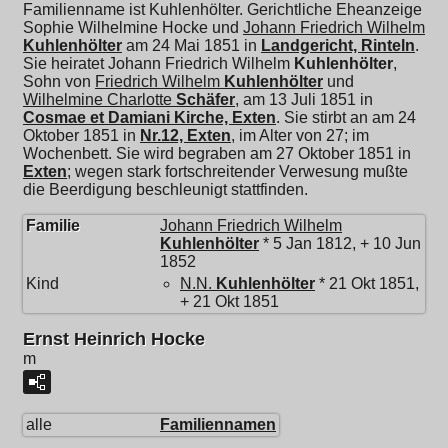
Familienname ist Kuhlenhölter. Gerichtliche Eheanzeige
Sophie Wilhelmine Hocke und
Johann Friedrich Wilhelm
Kuhlenhölter
am 24 Mai 1851 in
Landgericht, Rinteln
.
Sie heiratet
Johann Friedrich Wilhelm
Kuhlenhölter
,
Sohn von
Friedrich Wilhelm
Kuhlenhölter
und
Wilhelmine Charlotte
Schäfer
, am 13 Juli 1851 in
Cosmae et Damiani Kirche, Exten
. Sie stirbt an am 24
Oktober 1851 in
Nr.12, Exten
, im Alter von 27; im
Wochenbett. Sie wird begraben am 27 Oktober 1851 in
Exten
; wegen stark fortschreitender Verwesung mußte
die Beerdigung beschleunigt stattfinden.
Familie
Johann Friedrich Wilhelm
Kuhlenhölter
* 5 Jan 1812, + 10 Jun
1852
Kind
N.N.
Kuhlenhölter
* 21 Okt 1851,
+ 21 Okt 1851
Ernst Heinrich Hocke
m
alle
Familiennamen