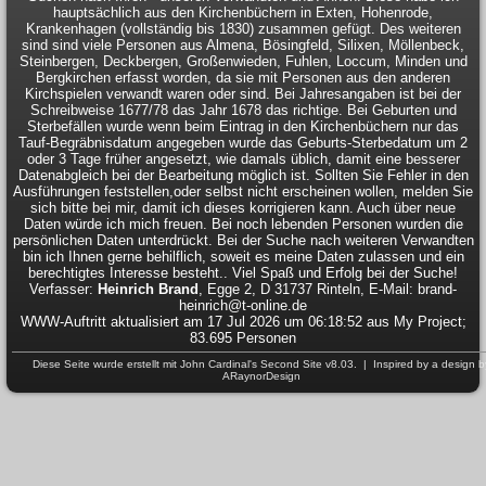
hauptsächlich aus den Kirchenbüchern in Exten, Hohenrode,
Krankenhagen (vollständig bis 1830) zusammen gefügt. Des weiteren
sind sind viele Personen aus Almena, Bösingfeld, Silixen, Möllenbeck,
Steinbergen, Deckbergen, Großenwieden, Fuhlen, Loccum, Minden und
Bergkirchen erfasst worden, da sie mit Personen aus den anderen
Kirchspielen verwandt waren oder sind. Bei Jahresangaben ist bei der
Schreibweise 1677/78 das Jahr 1678 das richtige. Bei Geburten und
Sterbefällen wurde wenn beim Eintrag in den Kirchenbüchern nur das
Tauf-Begräbnisdatum angegeben wurde das Geburts-Sterbedatum um 2
oder 3 Tage früher angesetzt, wie damals üblich, damit eine besserer
Datenabgleich bei der Bearbeitung möglich ist. Sollten Sie Fehler in den
Ausführungen feststellen,oder selbst nicht erscheinen wollen, melden Sie
sich bitte bei mir, damit ich dieses korrigieren kann. Auch über neue
Daten würde ich mich freuen. Bei noch lebenden Personen wurden die
persönlichen Daten unterdrückt. Bei der Suche nach weiteren Verwandten
bin ich Ihnen gerne behilflich, soweit es meine Daten zulassen und ein
berechtigtes Interesse besteht.. Viel Spaß und Erfolg bei der Suche!
Verfasser:
Heinrich Brand
, Egge 2, D 31737 Rinteln, E-Mail: brand-
heinrich@t-online.de
WWW-Auftritt aktualisiert am 17 Jul 2026 um 06:18:52 aus My Project;
83.695 Personen
Diese Seite wurde erstellt mit
John Cardinal's
Second Site
v8.03. | Inspired by a design b
ARaynorDesign