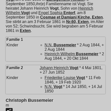
September 1850,ihr(e) Familienname ist Vogt. Sie
heiratet
Johann Heinrich
Vogt
, Sohn von
Heinrich
Wilhelm
Vogt
und
Engel Sophia
Entorf
, am 8
September 1850 in
Cosmae et Damiani Kirche, Exten
.
Sie stirbt an am 3 Februar 1861 in
Nr.60, Exten
, im Alter
von 52; Schwindsucht. Sie wird begraben am 5 Februar
1861 in
Exten
.
Familie 1
Kinder
N.N.
Bussemeier
* 2 Aug 1844, +
2 Aug 1844
Heinrich Wilhelm
Bussemeier
* 2
Aug 1844, + 20 Okt 1844
Familie 2
Johann Heinrich
Vogt
* 4 Mai 1801,
+ 27 Jun 1852
Kinder
Friederike Louise
Vogt
* 11 Feb
1846, + 19 Feb 1920
N.N.
Vogt
* 14 Jul 1850, + 14 Jul
1850
Christoph Bussemeier
m