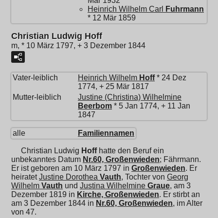
Mär 1932
Heinrich Wilhelm Carl
Fuhrmann
* 12 Mär 1859
Christian Ludwig Hoff
m, * 10 März 1797, + 3 Dezember 1844
Vater-leiblich
Heinrich Wilhelm
Hoff
* 24 Dez
1774, + 25 Mär 1817
Mutter-leiblich
Justine (Christina) Wilhelmine
Beerbom
* 5 Jan 1774, + 11 Jan
1847
alle
Familiennamen
Christian Ludwig
Hoff
hatte den Beruf ein
unbekanntes Datum
Nr.60, Großenwieden
; Fährmann.
Er ist geboren am 10 März 1797 in
Großenwieden
. Er
heiratet
Justine Dorothea
Vauth
, Tochter von
Georg
Wilhelm
Vauth
und
Justina Wilhelmine
Graue
, am 3
Dezember 1819 in
Kirche, Großenwieden
. Er stirbt an
am 3 Dezember 1844 in
Nr.60, Großenwieden
, im Alter
von 47.