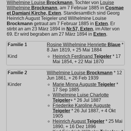
Wilhelmine Louise
Brockmann
, Tochter von
Louise
Wilhelmine
Brockmann
, am 7 Februar 1885 in
Cosmae
et Damiani Kirche, Exten
. Standesamtlich sind Georg
Heinrich August Teigeler und
Wilhelmine Louise
Brockmann
getraut am 7 Februar 1885 in
Exten
. Er
stirbt an am 23 März 1894 in
Nr.57, Exten
, im Alter von
69. Er wird begraben am 27 März 1894 in
Exten
.
Familie 1
Rosine Wilhelmine Henriette
Blaue
*
8 Jan 1819, + 25 Mai 1884
Kind
Heinrich Ferdinand
Teigeler
* 17
Mai 1854, + 22 Mai 1870
Familie 2
Wilhelmine Louise
Brockmann
* 12
Jun 1861, + 26 Feb 1939
Kinder
Marie Minna Auguste
Teigeler
*
17 Sep 1885
Wilhelmine Luise Charlotte
Teigeler
+ * 26 Jul 1887
Friederike Karoline Auguste
Teigeler
* 26 Jul 1887, + 4 Okt
1905
Heinrich August
Teigeler
* 25 Mai
1890, + 16 Dez 1896