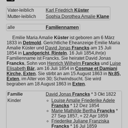
Vater-leiblich
Karl Friedrich
Küster
Mutter-leiblich
Sophia Dorothea Amalie
Klane
alle
Familiennamen
Emilie Maria Amalie
Küster
ist geboren am 6 März
1833 in
Detmold
. Gerichtliche Eheanzeige Emilie Maria
Amalie Küster und
David Jonas
Francks
am 15 Juli
1854 in
Landgericht, Rinteln
. 16 Juli 1854,ihr(e)
Familienname ist Francks. Sie heiratet
David Jonas
Francks
, Sohn von
Henrich Wilhelm
Francks
und
Luise
Elisabeth
Bär
, am 16 Juli 1854 in
Cosmae et Damiani
Kirche, Exten
. Sie stirbt an am 15 August 1863 in
Nr.85,
Exten
, im Alter von 30; Schwindsucht. Sie wird
begraben am 18 August 1863 in
Exten
.
Familie
David Jonas
Francks
* 3 Okt 1822
Kinder
Louise Amalie Friederike Adele
Francks
* 12 Dez 1854
Marie Mathilde Bertha
Francks
*
27 Sep 1857, + 22 Apr 1859
Friederike Juliane Franziska
Francks
* 16 Jul 1859