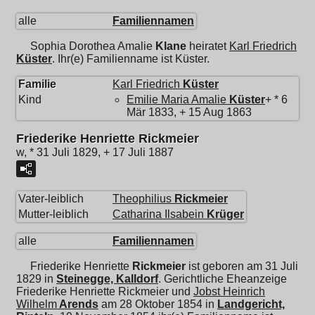
alle
Familiennamen
Sophia Dorothea Amalie
Klane
heiratet
Karl Friedrich
Küster
. Ihr(e) Familienname ist Küster.
Familie
Karl Friedrich
Küster
Kind
Emilie Maria Amalie
Küster
+ * 6
Mär 1833, + 15 Aug 1863
Friederike Henriette Rickmeier
w, * 31 Juli 1829, + 17 Juli 1887
Vater-leiblich
Theophilius
Rickmeier
Mutter-leiblich
Catharina Ilsabein
Krüger
alle
Familiennamen
Friederike Henriette
Rickmeier
ist geboren am 31 Juli
1829 in
Steinegge, Kalldorf
. Gerichtliche Eheanzeige
Friederike Henriette Rickmeier und
Jobst Heinrich
Wilhelm
Arends
am 28 Oktober 1854 in
Landgericht,