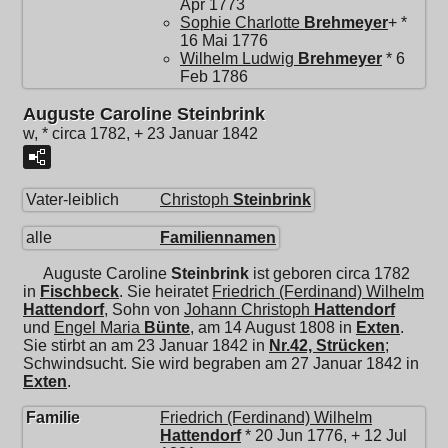
Apr 1773
Sophie Charlotte
Brehmeyer
+ *
16 Mai 1776
Wilhelm Ludwig
Brehmeyer
* 6
Feb 1786
Auguste Caroline Steinbrink
w, * circa 1782, + 23 Januar 1842
Vater-leiblich
Christoph
Steinbrink
alle
Familiennamen
Auguste Caroline
Steinbrink
ist geboren circa 1782
in
Fischbeck
. Sie heiratet
Friedrich (Ferdinand) Wilhelm
Hattendorf
, Sohn von
Johann Christoph
Hattendorf
und
Engel Maria
Bünte
, am 14 August 1808 in
Exten
.
Sie stirbt an am 23 Januar 1842 in
Nr.42, Strücken
;
Schwindsucht. Sie wird begraben am 27 Januar 1842 in
Exten
.
Familie
Friedrich (Ferdinand) Wilhelm
Hattendorf
* 20 Jun 1776, + 12 Jul