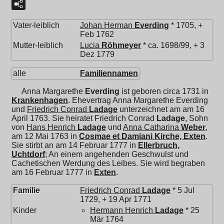
Vater-leiblich
Johan Herman
Everding
* 1705, +
Feb 1762
Mutter-leiblich
Lucia
Röhmeyer
* ca. 1698/99, + 3
Dez 1779
alle
Familiennamen
Anna Margarethe
Everding
ist geboren circa 1731 in
Krankenhagen
. Ehevertrag Anna Margarethe Everding
und
Friedrich Conrad
Ladage
unterzeichnet am am 16
April 1763. Sie heiratet
Friedrich Conrad
Ladage
, Sohn
von
Hans Henrich
Ladage
und
Anna Catharina
Weber
,
am 12 Mai 1763 in
Cosmae et Damiani Kirche, Exten
.
Sie stirbt an am 14 Februar 1777 in
Ellerbruch,
Uchtdorf
; An einem angehenden Geschwulst und
Cachetischen Werdung des Leibes. Sie wird begraben
am 16 Februar 1777 in
Exten
.
Familie
Friedrich Conrad
Ladage
* 5 Jul
1729, + 19 Apr 1771
Kinder
Hermann Henrich
Ladage
* 25
Mär 1764