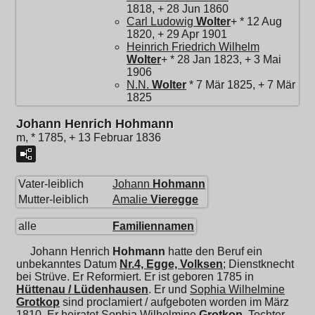
1818, + 28 Jun 1860
Carl Ludowig
Wolter
+ * 12 Aug
1820, + 29 Apr 1901
Heinrich Friedrich Wilhelm
Wolter
+ * 28 Jan 1823, + 3 Mai
1906
N.N.
Wolter
* 7 Mär 1825, + 7 Mär
1825
Johann Henrich Hohmann
m, * 1785, + 13 Februar 1836
Vater-leiblich
Johann
Hohmann
Mutter-leiblich
Amalie
Vieregge
alle
Familiennamen
Johann Henrich
Hohmann
hatte den Beruf ein
unbekanntes Datum
Nr.4, Egge, Volksen
; Dienstknecht
bei Strüve. Er Reformiert. Er ist geboren 1785 in
Hüttenau / Lüdenhausen
. Er und
Sophia Wilhelmine
Grotkop
sind proclamiert / aufgeboten worden im März
1810. Er heiratet
Sophia Wilhelmine
Grotkop
, Tochter