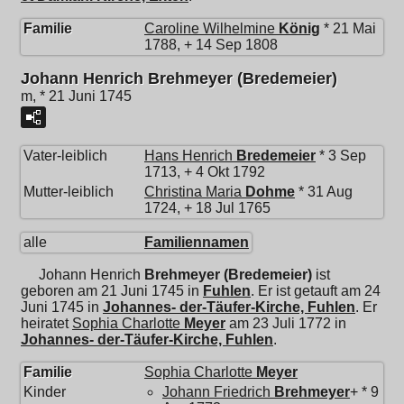
Familie
Caroline Wilhelmine
König
* 21 Mai
1788, + 14 Sep 1808
Johann Henrich Brehmeyer (Bredemeier)
m, * 21 Juni 1745
Vater-leiblich
Hans Henrich
Bredemeier
* 3 Sep
1713, + 4 Okt 1792
Mutter-leiblich
Christina Maria
Dohme
* 31 Aug
1724, + 18 Jul 1765
alle
Familiennamen
Johann Henrich
Brehmeyer (Bredemeier)
ist
geboren am 21 Juni 1745 in
Fuhlen
. Er ist getauft am 24
Juni 1745 in
Johannes- der-Täufer-Kirche, Fuhlen
. Er
heiratet
Sophia Charlotte
Meyer
am 23 Juli 1772 in
Johannes- der-Täufer-Kirche, Fuhlen
.
Familie
Sophia Charlotte
Meyer
Kinder
Johann Friedrich
Brehmeyer
+ * 9