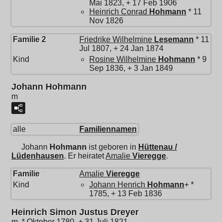
Mai 1823, + 17 Feb 1906
Heinrich Conrad
Hohmann
* 11
Nov 1826
Familie 2
Friedrike Wilhelmine
Lesemann
* 11
Jul 1807, + 24 Jan 1874
Kind
Rosine Wilhelmine
Hohmann
* 9
Sep 1836, + 3 Jan 1849
Johann Hohmann
m
alle
Familiennamen
Johann
Hohmann
ist geboren in
Hüttenau /
Lüdenhausen
. Er heiratet
Amalie
Vieregge
.
Familie
Amalie
Vieregge
Kind
Johann Henrich
Hohmann
+ *
1785, + 13 Feb 1836
Heinrich Simon Justus Dreyer
m, * Oktober 1780, + 31 Juli 1821