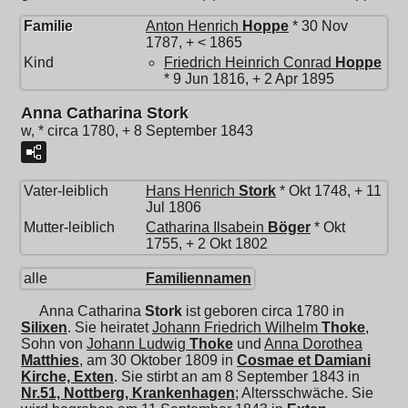
Familie
Anton Henrich
Hoppe
* 30 Nov
1787, + < 1865
Kind
Friedrich Heinrich Conrad
Hoppe
* 9 Jun 1816, + 2 Apr 1895
Anna Catharina Stork
w, * circa 1780, + 8 September 1843
Vater-leiblich
Hans Henrich
Stork
* Okt 1748, + 11
Jul 1806
Mutter-leiblich
Catharina Ilsabein
Böger
* Okt
1755, + 2 Okt 1802
alle
Familiennamen
Anna Catharina
Stork
ist geboren circa 1780 in
Silixen
. Sie heiratet
Johann Friedrich Wilhelm
Thoke
,
Sohn von
Johann Ludwig
Thoke
und
Anna Dorothea
Matthies
, am 30 Oktober 1809 in
Cosmae et Damiani
Kirche, Exten
. Sie stirbt an am 8 September 1843 in
Nr.51, Nottberg, Krankenhagen
; Altersschwäche. Sie