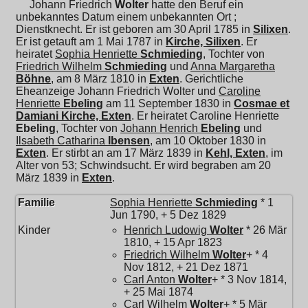
Johann Friedrich
Wolter
hatte den Beruf ein
unbekanntes Datum einem unbekannten Ort ;
Dienstknecht. Er ist geboren am 30 April 1785 in
Silixen
.
Er ist getauft am 1 Mai 1787 in
Kirche, Silixen
. Er
heiratet
Sophia Henriette
Schmieding
, Tochter von
Friedrich Wilhelm
Schmieding
und
Anna Margaretha
Böhne
, am 8 März 1810 in
Exten
. Gerichtliche
Eheanzeige Johann Friedrich Wolter und
Caroline
Henriette
Ebeling
am 11 September 1830 in
Cosmae et
Damiani Kirche, Exten
. Er heiratet
Caroline Henriette
Ebeling
, Tochter von
Johann Henrich
Ebeling
und
Ilsabeth Catharina
Ibensen
, am 10 Oktober 1830 in
Exten
. Er stirbt an am 17 März 1839 in
Kehl, Exten
, im
Alter von 53; Schwindsucht. Er wird begraben am 20
März 1839 in
Exten
.
Familie
Sophia Henriette
Schmieding
* 1
Jun 1790, + 5 Dez 1829
Kinder
Henrich Ludowig
Wolter
* 26 Mär
1810, + 15 Apr 1823
Friedrich Wilhelm
Wolter
+ * 4
Nov 1812, + 21 Dez 1871
Carl Anton
Wolter
+ * 3 Nov 1814,
+ 25 Mai 1874
Carl Wilhelm
Wolter
+ * 5 Mär