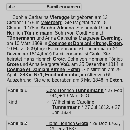
alle
Familiennamen
Sophia Catharina
Vieregge
ist geboren am 12
Oktober 1778 in
Meierberg
. Sie ist getauft am 18
Oktober 1778 in
Kirche, Almena
. Sie heiratet
Cord
Henrich
Tünnermann
, Sohn von
Cordt Henrich
Tünnermann
und
Anna Catharina Margarete
Everding
,
am 10 März 1809 in
Cosmae et Damiani Kirche, Exten
.
10 März 1809,ihr(e) Familienname ist Tünnermann. 25
Dezember 1814,ihr(e) Familienname ist Grote. Sie
heiratet
Hans Henrich
Grote
, Sohn von
Hermann Tönjes
Grote
und
Anna Margrete
Voß
, am 25 Dezember 1814 in
Cosmae et Damiani Kirche, Exten
. Sie stirbt an am 29
April 1848 in
Nr.1, Friedrichshöhe
, im Alter von 69;
Auszehrung. Sie wird begraben am 3 Mai 1848 in
Exten
.
Familie 1
Cord Henrich
Tünnermann
* 27 Feb
1744, + 13 Mär 1813
Kind
Wilhelmine Caroline
Tünnermann
* 27 Jul 1812, + 27
Jan 1824
Familie 2
Hans Henrich
Grote
* 29 Dez 1763,
+ 29 Dez 1837