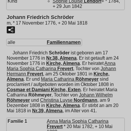
Kind
Sophie Louise
Lendorf
+ * 1784,
+ 29 Jun 1842
Johann Friedrich Schröder
m, * 17 November 1776, + 20 Mai 1818
alle
Familiennamen
Johann Friedrich
Schröder
ist geboren am 17
November 1776 in
Nr.38, Almena
. Er ist getauft am 24
November 1776 in
Kirche, Almena
. Er heiratet
Anna
Maria Sophia Catharina
Frevert
, Tochter von
Johann
Hermann
Frevert
, am 25 Oktober 1801 in
Kirche,
Almena
. Er und
Maria Catharina
Röhmeyer
sind
proclamiert / aufgeboten worden im Oktober 1808 in
Cosmae et Damiani Kirche, Exten
. Er heiratet
Maria
Catharina
Röhmeyer
, Tochter von
Johann Wilhelm
Röhmeyer
und
Christina Luyse
Nordmann
, am 9
Dezember 1808 in
Kirche, Almena
. Er stirbt an am 20
Mai 1818 in
Nr.39, Almena
, im Alter von 41.
Familie 1
Anna Maria Sophia Catharina
Frevert
* 20 Mai 1782, + 10 Mai