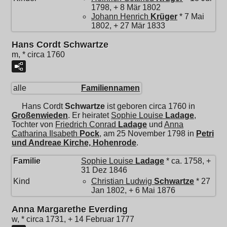
1798, + 8 Mär 1802
Johann Henrich
Krüger
* 7 Mai
1802, + 27 Mär 1833
Hans Cordt Schwartze
m, * circa 1760
alle
Familiennamen
Hans Cordt
Schwartze
ist geboren circa 1760 in
Großenwieden
. Er heiratet
Sophie Louise
Ladage
,
Tochter von
Friedrich Conrad
Ladage
und
Anna
Catharina Ilsabeth
Pock
, am 25 November 1798 in
Petri
und Andreae Kirche, Hohenrode
.
Familie
Sophie Louise
Ladage
* ca. 1758, +
31 Dez 1846
Kind
Christian Ludwig
Schwartze
* 27
Jan 1802, + 6 Mai 1876
Anna Margarethe Everding
w, * circa 1731, + 14 Februar 1777