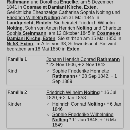
Rathmann
und
Dorothea
Engelke
, am 5 Dezember
1841 in
Cosmae et Damiani Kirche, Exten
.
Gerichtliche Eheanzeige Catharina Sophia Nolting und
Friedrich Wilhelm
Nolting
am 31 Mai 1845 in
Landgericht, Rinteln
. Sie heiratet
Friedrich Wilhelm
Nolting
, Sohn von
Anton Henrich
Nolting
und
Charlotte
Sophia
Steinmann
, am 12 Oktober 1845 in
Cosmae et
Damiani Kirche, Exten
. Sie stirbt an am 15 Mai 1850 in
Nr.58, Exten
, im Alter von 38; Schwindsucht. Sie wird
begraben am 18 Mai 1850 in
Exten
.
Familie 1
Johann Henrich Conrad
Rathmann
* 22 Nov 1806, + 2 Nov 1842
Kind
Sophie Friederike Henriette
Rathmann
+ * 28 Sep 1842, + 1
Sep 1889
Familie 2
Friedrich Wilhelm
Nolting
* 16 Jul
1820, + 3 Jan 1853
Kinder
Heinrich Conrad
Nolting
+ * 6 Jan
1846
Sophie Friederike Wilhelmine
Nolting
* 11 Jun 1848, + 16 Mai
1849