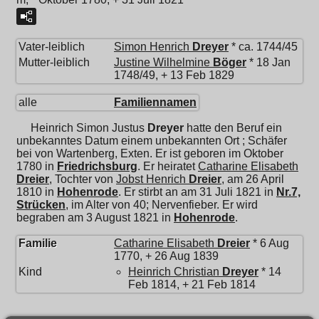
Vater-leiblich
Simon Henrich
Dreyer
* ca. 1744/45
Mutter-leiblich
Justine Wilhelmine
Böger
* 18 Jan
1748/49, + 13 Feb 1829
alle
Familiennamen
Heinrich Simon Justus
Dreyer
hatte den Beruf ein
unbekanntes Datum einem unbekannten Ort ; Schäfer
bei von Wartenberg, Exten. Er ist geboren im Oktober
1780 in
Friedrichsburg
. Er heiratet
Catharine Elisabeth
Dreier
, Tochter von
Jobst Henrich
Dreier
, am 26 April
1810 in
Hohenrode
. Er stirbt an am 31 Juli 1821 in
Nr.7,
Strücken
, im Alter von 40; Nervenfieber. Er wird
begraben am 3 August 1821 in
Hohenrode
.
Familie
Catharine Elisabeth
Dreier
* 6 Aug
1770, + 26 Aug 1839
Kind
Heinrich Christian
Dreyer
* 14
Feb 1814, + 21 Feb 1814