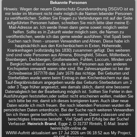
Bekannte Personen
Hinweis: Wegen der neuern Datenschutz-Grundverordnung DSGVO ist es
mir leider im Moment nicht mehr möglich die Namen lebender Personen
zu veröffentlichen. Sollten Sie Fragen zu Verbindungen mit auf der Seite
aufgeführten Personen haben, schreiben Sie mich bitte über meine E-
Mail-Adresse an. Ich werde Ihnen dann gerne soweit möglich weiter
helfen. Sollte es in Zukunft wieder möglich sein, die Namen zu
veröffentlichen, werde ich das gerne wieder ausführen. Viel Spaß beim
Suchen nach Ihren - unseren Verwandten und Ahnen. Diese habe ich
hauptsächlich aus den Kirchenbüchern in Exten, Hohenrode,
Krankenhagen (vollständig bis 1830) zusammen gefügt. Des weiteren
sind sind viele Personen aus Almena, Bösingfeld, Silixen, Möllenbeck,
Steinbergen, Deckbergen, Großenwieden, Fuhlen, Loccum, Minden und
Bergkirchen erfasst worden, da sie mit Personen aus den anderen
Kirchspielen verwandt waren oder sind. Bei Jahresangaben ist bei der
Schreibweise 1677/78 das Jahr 1678 das richtige. Bei Geburten und
Sterbefällen wurde wenn beim Eintrag in den Kirchenbüchern nur das
Tauf-Begräbnisdatum angegeben wurde das Geburts-Sterbedatum um 2
oder 3 Tage früher angesetzt, wie damals üblich, damit eine besserer
Datenabgleich bei der Bearbeitung möglich ist. Sollten Sie Fehler in den
Ausführungen feststellen,oder selbst nicht erscheinen wollen, melden Sie
sich bitte bei mir, damit ich dieses korrigieren kann. Auch über neue
Daten würde ich mich freuen. Bei noch lebenden Personen wurden die
persönlichen Daten unterdrückt. Bei der Suche nach weiteren Verwandten
bin ich Ihnen gerne behilflich, soweit es meine Daten zulassen und ein
berechtigtes Interesse besteht.. Viel Spaß und Erfolg bei der Suche!
Verfasser:
Heinrich Brand
, Egge 2, D 31737 Rinteln, E-Mail: brand-
heinrich@t-online.de
WWW-Auftritt aktualisiert am 17 Jul 2026 um 06:18:52 aus My Project;