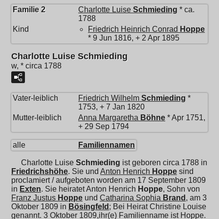
Familie 2
Charlotte Luise
Schmieding
* ca.
1788
Kind
Friedrich Heinrich Conrad
Hoppe
* 9 Jun 1816, + 2 Apr 1895
Charlotte Luise Schmieding
w, * circa 1788
Vater-leiblich
Friedrich Wilhelm
Schmieding
*
1753, + 7 Jan 1820
Mutter-leiblich
Anna Margaretha
Böhne
* Apr 1751,
+ 29 Sep 1794
alle
Familiennamen
Charlotte Luise
Schmieding
ist geboren circa 1788 in
Friedrichshöhe
. Sie und
Anton Henrich
Hoppe
sind
proclamiert / aufgeboten worden am 17 September 1809
in
Exten
. Sie heiratet
Anton Henrich
Hoppe
, Sohn von
Franz Justus
Hoppe
und
Catharina Sophia
Brand
, am 3
Oktober 1809 in
Bösingfeld
; Bei Heirat Christine Louise
genannt. 3 Oktober 1809,ihr(e) Familienname ist Hoppe.