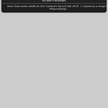
83.695 Personen
Diese Seite wurde erstellt mit
John Cardinal's
Second Site
v8.03. | Inspired by a design b
ARaynorDesign