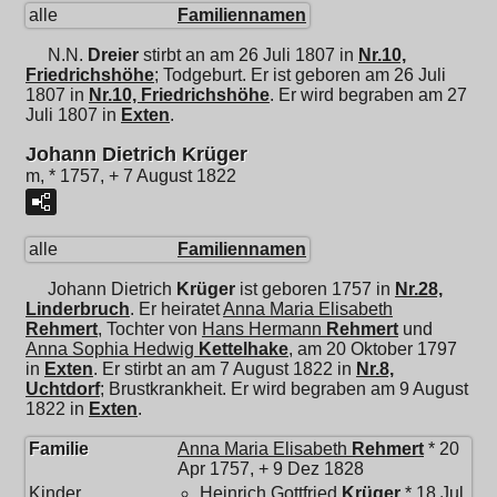
alle
Familiennamen
N.N.
Dreier
stirbt an am 26 Juli 1807 in
Nr.10,
Friedrichshöhe
; Todgeburt. Er ist geboren am 26 Juli
1807 in
Nr.10, Friedrichshöhe
. Er wird begraben am 27
Juli 1807 in
Exten
.
Johann Dietrich Krüger
m, * 1757, + 7 August 1822
alle
Familiennamen
Johann Dietrich
Krüger
ist geboren 1757 in
Nr.28,
Linderbruch
. Er heiratet
Anna Maria Elisabeth
Rehmert
, Tochter von
Hans Hermann
Rehmert
und
Anna Sophia Hedwig
Kettelhake
, am 20 Oktober 1797
in
Exten
. Er stirbt an am 7 August 1822 in
Nr.8,
Uchtdorf
; Brustkrankheit. Er wird begraben am 9 August
1822 in
Exten
.
Familie
Anna Maria Elisabeth
Rehmert
* 20
Apr 1757, + 9 Dez 1828
Kinder
Heinrich Gottfried
Krüger
* 18 Jul