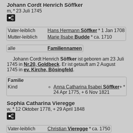
Johann Cordt Henrich Söffker
m, * 23 Juli 1745
Vater-leiblich
Hans Hermann
Söffker
* 1 Jan 1708
Mutter-leiblich
Marie Ilsabe
Budde
* ca. 1710
alle
Familiennamen
Johann Cordt Henrich
Söffker
ist geboren am 23 Juli
1745 in
Nr.20, Goldbeck
. Er ist getauft am 2 August
1745 in
ev. Kirche, Bösingfeld
.
Familie
Kind
Anna Catharina Ilsabei
Söffker
+ *
24 Apr 1775, + 6 Nov 1821
Sophia Catharina Vieregge
w, * 12 Oktober 1778, + 29 April 1848
Vater-leiblich
Christian
Vieregge
* ca. 1750