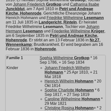
von
Johann Friederich
Grotkop
und
Catharina Ilsabe
Junckblut
, am 7 April 1810 in
Petri und Andreae
Kirche, Hohenrode
. Gerichtliche Eheanzeige Johann
Henrich Hohmann und
Friedrike Wilhelmine
Lesemann
am 11 Juli 1835 in
Landgericht, Rinteln
. Er heiratet
Friedrike Wilhelmine
Lesemann
, Tochter von
Johann
Hermann
Lesemann
und
Friederike Wilhelmine
Krüger
,
am 6 September 1835 in
Petri und Andreae Kirche,
Hohenrode
. Er stirbt an am 13 Februar 1836 in
Nr.27,
Wennenkamp
; Brustkrankheit. Er wird begraben am 16
Februar 1836 in
Hohenrode
.
Familie 1
Sophia Wilhelmine
Grotkop
* 16
Sep 1786, + 16 Sep 1834
Kinder
Johann Friedrich Wilhelm
Hohmann
* 25 Apr 1810, + 21
Mai 1818
Henrich Wilhelm
Hohmann
* 20
Okt 1814
Sophie Charlotte
Hohmann
* 6
Sep 1817, + 27 Sep 1819
Caroline Wilhelmine
Hohmann
*
29 Mär 1821
Christine Rosina
Hohmann
+ * 2