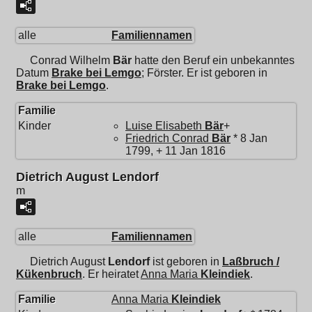
alle
Familiennamen
Conrad Wilhelm
Bär
hatte den Beruf ein unbekanntes
Datum
Brake bei Lemgo
; Förster. Er ist geboren in
Brake bei Lemgo
.
Familie
Kinder
Luise Elisabeth
Bär
+
Friedrich Conrad
Bär
* 8 Jan
1799, + 11 Jan 1816
Dietrich August Lendorf
m
alle
Familiennamen
Dietrich August
Lendorf
ist geboren in
Laßbruch /
Kükenbruch
. Er heiratet
Anna Maria
Kleindiek
.
Familie
Anna Maria
Kleindiek