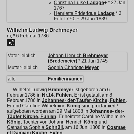
Christina Luise
Ladage
+ * 27 Jan
1767
Henriette Friderique
Ladage
* 3
Feb 1770, + 29 Jun 1839
Wilhelm Ludwig Brehmeyer
m, * 6 Februar 1786
Vater-leiblich
Johann Henrich
Brehmeyer
(Bredemeier)
* 21 Jun 1745
Mutter-leiblich
Sophia Charlotte
Meyer
alle
Familiennamen
Wilhelm Ludwig
Brehmeyer
ist geboren am 6
Februar 1786 in
Nr.14, Fuhlen
. Er ist getauft am 8
Februar 1786 in
Johannes- der-Täufer-Kirche, Fuhlen
.
Er und
Caroline Wilhelmine
König
sind proclamiert /
aufgeboten worden am 29 Mai 1808 in
Johannes- der-
Täufer-Kirche, Fuhlen
. Er heiratet
Caroline Wilhelmine
König
, Tochter von
Johann Henrich
König
und
Catharina Sophia
Schnüll
, am 16 Juni 1808 in
Cosmae
et Damiani Kirche, Exten
.