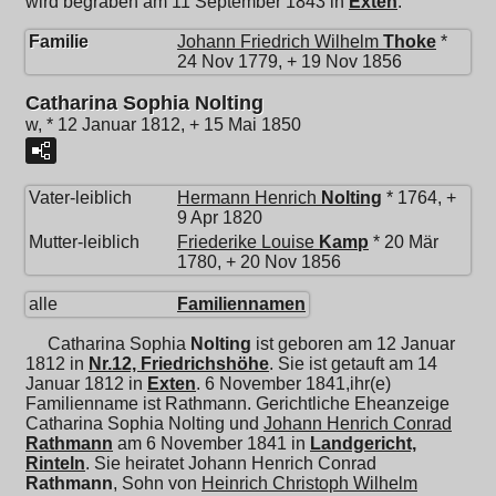
wird begraben am 11 September 1843 in
Exten
.
Familie
Johann Friedrich Wilhelm
Thoke
*
24 Nov 1779, + 19 Nov 1856
Catharina Sophia Nolting
w, * 12 Januar 1812, + 15 Mai 1850
Vater-leiblich
Hermann Henrich
Nolting
* 1764, +
9 Apr 1820
Mutter-leiblich
Friederike Louise
Kamp
* 20 Mär
1780, + 20 Nov 1856
alle
Familiennamen
Catharina Sophia
Nolting
ist geboren am 12 Januar
1812 in
Nr.12, Friedrichshöhe
. Sie ist getauft am 14
Januar 1812 in
Exten
. 6 November 1841,ihr(e)
Familienname ist Rathmann. Gerichtliche Eheanzeige
Catharina Sophia Nolting und
Johann Henrich Conrad
Rathmann
am 6 November 1841 in
Landgericht,
Rinteln
. Sie heiratet
Johann Henrich Conrad
Rathmann
, Sohn von
Heinrich Christoph Wilhelm