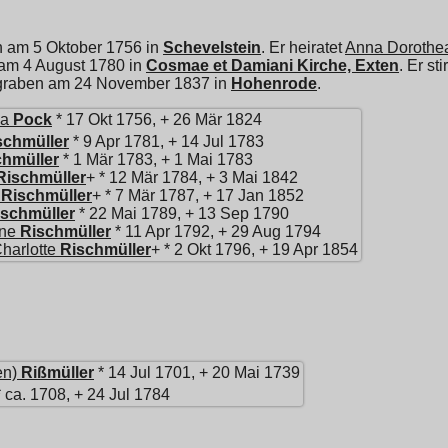
n am 5 Oktober 1756 in
Schevelstein
. Er heiratet
Anna Dorothe
 am 4 August 1780 in
Cosmae et Damiani Kirche, Exten
. Er s
begraben am 24 November 1837 in
Hohenrode
.
ia
Pock
* 17 Okt 1756, + 26 Mär 1824
schmüller
* 9 Apr 1781, + 14 Jul 1783
chmüller
* 1 Mär 1783, + 1 Mai 1783
Rischmüller
+ * 12 Mär 1784, + 3 Mai 1842
Rischmüller
+ * 7 Mär 1787, + 17 Jan 1852
ischmüller
* 22 Mai 1789, + 13 Sep 1790
ine
Rischmüller
* 11 Apr 1792, + 29 Aug 1794
harlotte
Rischmüller
+ * 2 Okt 1796, + 19 Apr 1854
en)
Rißmüller
* 14 Jul 1701, + 20 Mai 1739
 ca. 1708, + 24 Jul 1784