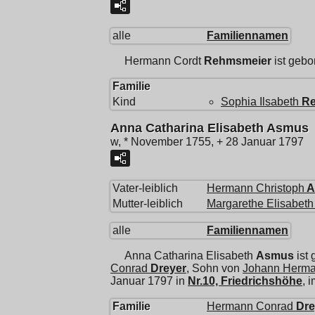
alle
Familiennamen
Hermann Cordt
Rehmsmeier
ist gebo
Familie
Kind
Sophia Ilsabeth
R
Anna Catharina Elisabeth Asmus
w, * November 1755, + 28 Januar 1797
Vater-leiblich
Hermann Christoph
A
Mutter-leiblich
Margarethe Elisabeth
alle
Familiennamen
Anna Catharina Elisabeth
Asmus
ist
Conrad
Dreyer
, Sohn von
Johann Herm
Januar 1797 in
Nr.10, Friedrichshöhe
, 
Familie
Hermann Conrad
Dre