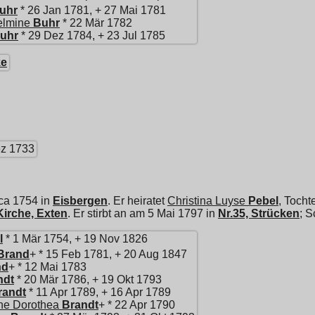
uhr
* 26 Jan 1781, + 27 Mai 1781
elmine
Buhr
* 22 Mär 1782
uhr
* 29 Dez 1784, + 23 Jul 1785
ke
z 1733
rca 1754 in
Eisbergen
. Er heiratet
Christina Luyse
Pebel
, Tocht
irche, Exten
. Er stirbt an am 5 Mai 1797 in
Nr.35, Strücken
; 
l
* 1 Mär 1754, + 19 Nov 1826
Brand
+ * 15 Feb 1781, + 20 Aug 1847
nd
+ * 12 Mai 1783
ndt
* 20 Mär 1786, + 19 Okt 1793
randt
* 11 Apr 1789, + 16 Apr 1789
ine Dorothea
Brandt
+ * 22 Apr 1790