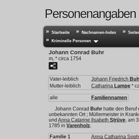
Personenangaben
Startseite
Nachnamen-Index
Seite
Kriminelle Personen
Johann Conrad Buhr
m, * circa 1754
Vater-leiblich
Johann Friedrich
Buh
Mutter-leiblich
Catharina
Lampe
* c
alle
Familiennamen
Johann Conrad
Buhr
hatte den Beruf
unbekannten Ort ; Müllermeister in Krank
und
Anna Catarine Ilsabeth
Strüve
, am 
1785 in
Varenholz
.
Familie 1
Anna Catharina Soph