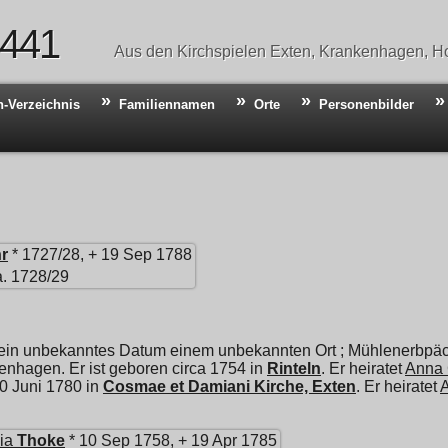
 441
Aus den Kirchspielen Exten, Krankenhagen, Ho
n-Verzeichnis
Familiennamen
Orte
Personenbilder
r
* 1727/28, + 19 Sep 1788
a. 1728/29
 ein unbekanntes Datum einem unbekannten Ort ; Mühlenerbpäch
enhagen. Er ist geboren circa 1754 in
Rinteln
. Er heiratet
Anna 
30 Juni 1780 in
Cosmae et Damiani Kirche, Exten
. Er heiratet
ia
Thoke
* 10 Sep 1758, + 19 Apr 1785