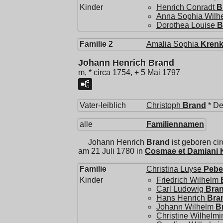
Kinder
Henrich Conradt
B
Anna Sophia Wilh
Dorothea Louise
B
Familie 2
Amalia Sophia
Kren
Johann Henrich Brand
m, * circa 1754, + 5 Mai 1797
Vater-leiblich
Christoph
Brand
* De
alle
Familiennamen
Johann Henrich
Brand
ist geboren ci
am 21 Juli 1780 in
Cosmae et Damiani K
Familie
Christina Luyse
Pebe
Kinder
Friedrich Wilhelm
Carl Ludowig
Bra
Hans Henrich
Bra
Johann Wilhelm
B
Christine Wilhelm