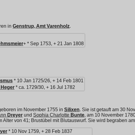
ren in
Genstrup, Amt Varenholz
.
ehmsmeier
+ * Sep 1753, + 21 Jan 1808
smus
* 10 Jan 1725/26, + 14 Feb 1801
Heger
* ca. 1729/30, + 16 Jul 1782
 geboren im November 1755 in
Silixen
. Sie ist getauft am 30 N
ann
Dreyer
und
Sophia Charlotte
Bunte
, am 10 November 1780
im Alter von 41; Brustübel mit Blutauswurf. Sie wird begraben a
yer
* 10 Nov 1759, + 28 Feb 1837