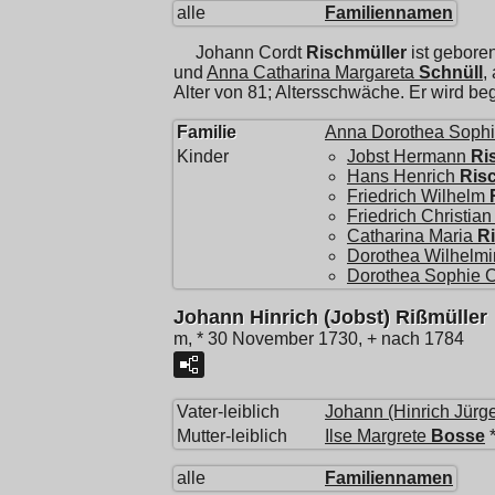
alle
Familiennamen
Johann Cordt
Rischmüller
ist gebore
und
Anna Catharina Margareta
Schnüll
,
Alter von 81; Altersschwäche. Er wird 
Familie
Anna Dorothea Soph
Kinder
Jobst Hermann
Ri
Hans Henrich
Ris
Friedrich Wilhelm
Friedrich Christian
Catharina Maria
R
Dorothea Wilhelm
Dorothea Sophie C
Johann Hinrich (Jobst) Rißmüller
m, * 30 November 1730, + nach 1784
Vater-leiblich
Johann (Hinrich Jürg
Mutter-leiblich
Ilse Margrete
Bosse
*
alle
Familiennamen