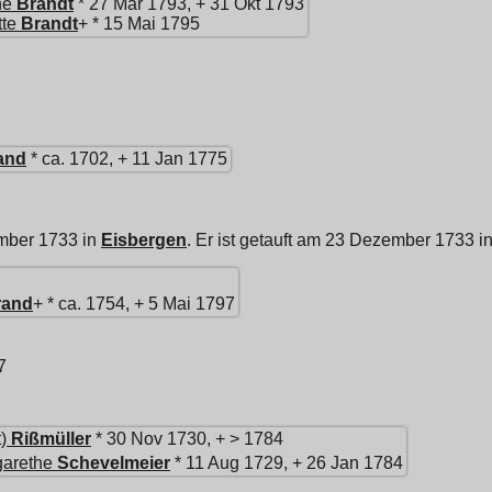
ne
Brandt
* 27 Mär 1793, + 31 Okt 1793
tte
Brandt
+ * 15 Mai 1795
and
* ca. 1702, + 11 Jan 1775
mber 1733 in
Eisbergen
. Er ist getauft am 23 Dezember 1733 i
rand
+ * ca. 1754, + 5 Mai 1797
7
)
Rißmüller
* 30 Nov 1730, + > 1784
garethe
Schevelmeier
* 11 Aug 1729, + 26 Jan 1784