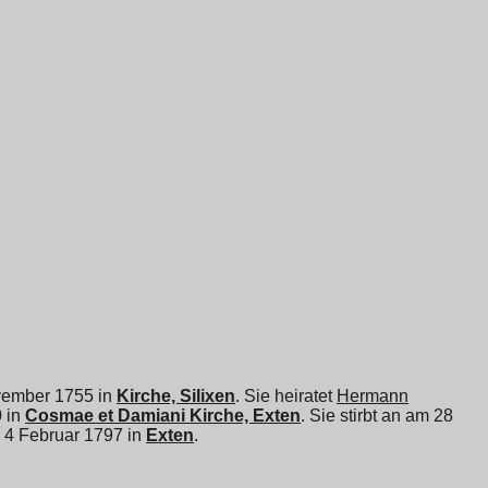
ovember 1755 in
Kirche, Silixen
. Sie heiratet
Hermann
 in
Cosmae et Damiani Kirche, Exten
. Sie stirbt an am 28
m 4 Februar 1797 in
Exten
.