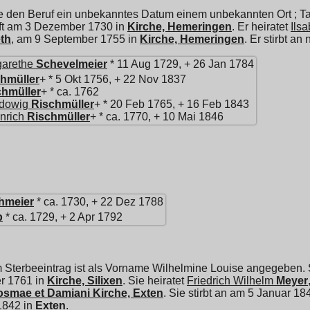
e den Beruf ein unbekanntes Datum einem unbekannten Ort ; T
auft am 3 Dezember 1730 in
Kirche, Hemeringen
. Er heiratet
Ils
eth
, am 9 September 1755 in
Kirche, Hemeringen
. Er stirbt an
garethe
Schevelmeier
* 11 Aug 1729, + 26 Jan 1784
hmüller
+ * 5 Okt 1756, + 22 Nov 1837
chmüller
+ * ca. 1762
dowig
Rischmüller
+ * 20 Feb 1765, + 16 Feb 1843
nrich
Rischmüller
+ * ca. 1770, + 10 Mai 1846
hmeier
* ca. 1730, + 22 Dez 1788
p
* ca. 1729, + 2 Apr 1792
Sterbeeintrag ist als Vorname Wilhelmine Louise angegeben. 
er 1761 in
Kirche, Silixen
. Sie heiratet
Friedrich Wilhelm
Meyer
smae et Damiani Kirche, Exten
. Sie stirbt an am 5 Januar 18
1842 in
Exten
.