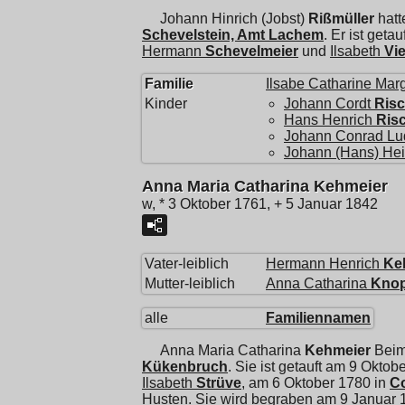
Johann Hinrich (Jobst)
Rißmüller
hatt
Schevelstein, Amt Lachem
. Er ist get
Hermann
Schevelmeier
und
Ilsabeth
Vi
Familie
Ilsabe Catharine Mar
Kinder
Johann Cordt
Risc
Hans Henrich
Ris
Johann Conrad Lu
Johann (Hans) Hei
Anna Maria Catharina Kehmeier
w, * 3 Oktober 1761, + 5 Januar 1842
Vater-leiblich
Hermann Henrich
Ke
Mutter-leiblich
Anna Catharina
Kno
alle
Familiennamen
Anna Maria Catharina
Kehmeier
Beim 
Kükenbruch
. Sie ist getauft am 9 Oktob
Ilsabeth
Strüve
, am 6 Oktober 1780 in
Co
Husten. Sie wird begraben am 9 Januar 