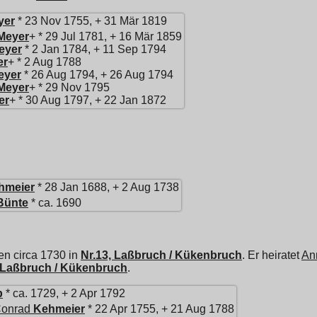
yer
* 23 Nov 1755, + 31 Mär 1819
Meyer
+ * 29 Jul 1781, + 16 Mär 1859
eyer
* 2 Jan 1784, + 11 Sep 1794
er
+ * 2 Aug 1788
eyer
* 26 Aug 1794, + 26 Aug 1794
Meyer
+ * 29 Nov 1795
er
+ * 30 Aug 1797, + 22 Jan 1872
hmeier
* 28 Jan 1688, + 2 Aug 1738
Bünte
* ca. 1690
en circa 1730 in
Nr.13, Laßbruch / Kükenbruch
. Er heiratet
An
, Laßbruch / Kükenbruch
.
p
* ca. 1729, + 2 Apr 1792
Conrad
Kehmeier
* 22 Apr 1755, + 21 Aug 1788