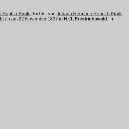
a Sophia
Pock
, Tochter von
Johann Hermann Henrich
Pock
tirbt an am 22 November 1837 in
Nr.1, Friedrichswald
, im