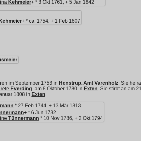
ina
Kehmeier
+ * 3 Okt 1761, + 5 Jan 1842
Kehmeier
+ * ca. 1754, + 1 Feb 1807
smeier
oren im September 1753 in
Henstrup, Amt Varenholz
. Sie heir
rete
Everding
, am 8 Oktober 1780 in
Exten
. Sie stirbt an am 
Januar 1808 in
Exten
.
rmann
* 27 Feb 1744, + 13 Mär 1813
nnermann
+ * 6 Jun 1782
ine
Tünnermann
* 10 Nov 1786, + 2 Okt 1794