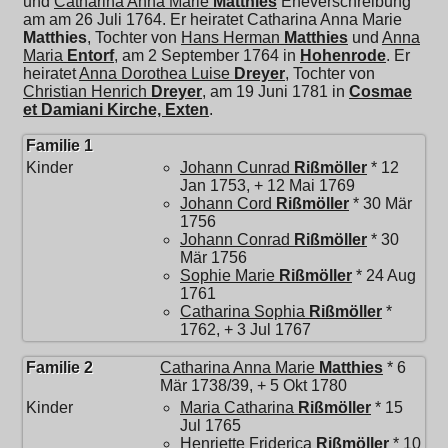
und
Catharina Anna Marie
Matthies
Eheverschreibung
am am 26 Juli 1764. Er heiratet
Catharina Anna Marie
Matthies
, Tochter von
Hans Herman
Matthies
und
Anna
Maria
Entorf
, am 2 September 1764 in
Hohenrode
. Er
heiratet
Anna Dorothea Luise
Dreyer
, Tochter von
Christian Henrich
Dreyer
, am 19 Juni 1781 in
Cosmae
et Damiani Kirche, Exten
.
Familie 1
Kinder
Johann Cunrad
Rißmöller
* 12
Jan 1753, + 12 Mai 1769
Johann Cord
Rißmöller
* 30 Mär
1756
Johann Conrad
Rißmöller
* 30
Mär 1756
Sophie Marie
Rißmöller
* 24 Aug
1761
Catharina Sophia
Rißmöller
*
1762, + 3 Jul 1767
Familie 2
Catharina Anna Marie
Matthies
* 6
Mär 1738/39, + 5 Okt 1780
Kinder
Maria Catharina
Rißmöller
* 15
Jul 1765
Henriette Friderica
Rißmöller
* 10