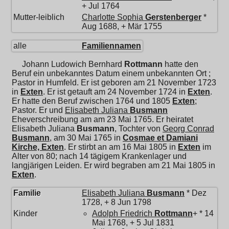
+ Jul 1764
Mutter-leiblich
Charlotte Sophia
Gerstenberger
*
Aug 1688, + Mär 1755
alle
Familiennamen
Johann Ludowich Bernhard
Rottmann
hatte den
Beruf ein unbekanntes Datum einem unbekannten Ort ;
Pastor in Humfeld. Er ist geboren am 21 November 1723
in
Exten
. Er ist getauft am 24 November 1724 in
Exten
.
Er hatte den Beruf zwischen 1764 und 1805
Exten
;
Pastor. Er und
Elisabeth Juliana
Busmann
Eheverschreibung am am 23 Mai 1765. Er heiratet
Elisabeth Juliana
Busmann
, Tochter von
Georg Conrad
Busmann
, am 30 Mai 1765 in
Cosmae et Damiani
Kirche, Exten
. Er stirbt an am 16 Mai 1805 in
Exten
im
Alter von 80; nach 14 tägigem Krankenlager und
langjärigen Leiden. Er wird begraben am 21 Mai 1805 in
Exten
.
Familie
Elisabeth Juliana
Busmann
* Dez
1728, + 8 Jun 1798
Kinder
Adolph Friedrich
Rottmann
+ * 14
Mai 1768, + 5 Jul 1831