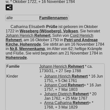
w, * Oktober 1722, + 16 November 1784
alle
Familiennamen
Catharina Elisabeth
Prüße
ist geboren im Oktober
1722 in
Weseberg (Wöseberg), Volksen
. Sie heiratet
Johann Henrich
Rehmert
, Sohn von
Cord Henrich
Rehmert
, am 16 Oktober 1750 in
Petri und Andreae
Kirche, Hohenrode
. Sie stirbt an am 16 November 1784
in
Nr.8, Wennenkamp
, im Alter von 62; heftige Krämpfe
und Flüße. Sie wird begraben am 21 November 1784 in
Hohenrode
.
Familie
Johann Henrich
Rehmert
* ca.
1730/31, + 27 Sep 1788
Kinder
Johann Hinrich
Rehmert
* 16 Jun
1751, + 5 Okt 1761
Johann Cord
Rehmert
+ * 16 Jan
1757, + 7 Mai 1803
Johann Dietrich
Rehmert
* 20
Jan 1762, + 25 Mär 1767
Anna Catharina
Rehmert
+ *
1768, + 3 Mai 1829