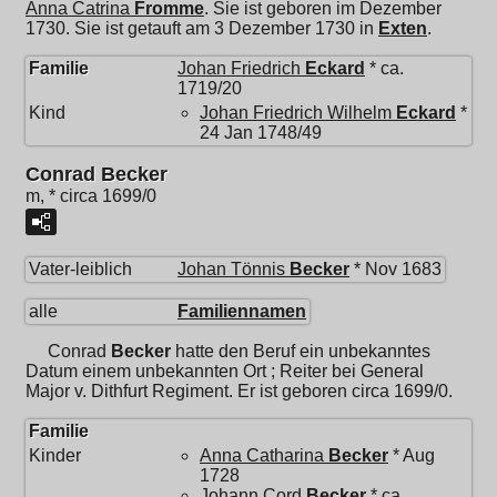
Anna Catrina
Fromme
. Sie ist geboren im Dezember
1730. Sie ist getauft am 3 Dezember 1730 in
Exten
.
Familie
Johan Friedrich
Eckard
* ca.
1719/20
Kind
Johan Friedrich Wilhelm
Eckard
*
24 Jan 1748/49
Conrad Becker
m, * circa 1699/0
Vater-leiblich
Johan Tönnis
Becker
* Nov 1683
alle
Familiennamen
Conrad
Becker
hatte den Beruf ein unbekanntes
Datum einem unbekannten Ort ; Reiter bei General
Major v. Dithfurt Regiment. Er ist geboren circa 1699/0.
Familie
Kinder
Anna Catharina
Becker
* Aug
1728
Johann Cord
Becker
* ca.