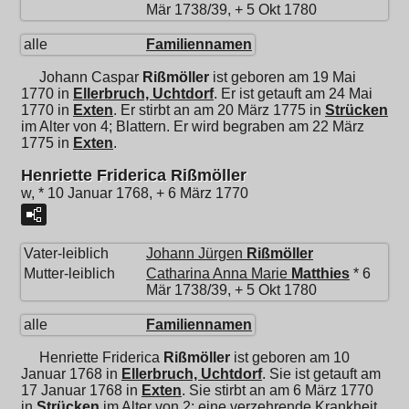
Mär 1738/39, + 5 Okt 1780
alle
Familiennamen
Johann Caspar
Rißmöller
ist geboren am 19 Mai
1770 in
Ellerbruch, Uchtdorf
. Er ist getauft am 24 Mai
1770 in
Exten
. Er stirbt an am 20 März 1775 in
Strücken
im Alter von 4; Blattern. Er wird begraben am 22 März
1775 in
Exten
.
Henriette Friderica Rißmöller
w, * 10 Januar 1768, + 6 März 1770
Vater-leiblich
Johann Jürgen
Rißmöller
Mutter-leiblich
Catharina Anna Marie
Matthies
* 6
Mär 1738/39, + 5 Okt 1780
alle
Familiennamen
Henriette Friderica
Rißmöller
ist geboren am 10
Januar 1768 in
Ellerbruch, Uchtdorf
. Sie ist getauft am
17 Januar 1768 in
Exten
. Sie stirbt an am 6 März 1770
in
Strücken
im Alter von 2; eine verzehrende Krankheit.