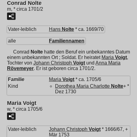
Conrad Nolte
m, * circa 1701/2
Vater-leiblich
Hans
Nolte
* ca. 1669/70
alle
Familiennamen
Conrad
Nolte
hatte den Beruf ein unbekanntes Datum
einem unbekannten Ort ; Soldat. Er heiratet
Maria
Voigt
,
Tochter von
Johann Christoph
Voigt
und
Anna Maria
Rövemeyer
. Er ist geboren circa 1701/2.
Familie
Maria
Voigt
* ca. 1705/6
Kind
Dorothea Maria Charlotte
Nolte
+ *
Dez 1730
Maria Voigt
w, * circa 1705/6
Vater-leiblich
Johann Christoph
Voigt
* 1666/67, +
Mär 1753