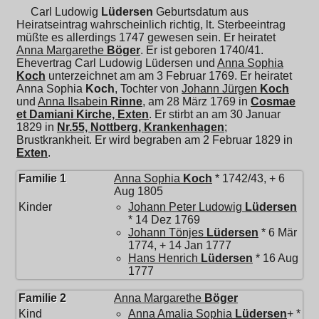
Carl Ludowig
Lüdersen
Geburtsdatum aus
Heiratseintrag wahrscheinlich richtig, lt. Sterbeeintrag
müßte es allerdings 1747 gewesen sein. Er heiratet
Anna Margarethe
Böger
. Er ist geboren 1740/41.
Ehevertrag Carl Ludowig Lüdersen und
Anna Sophia
Koch
unterzeichnet am am 3 Februar 1769. Er heiratet
Anna Sophia
Koch
, Tochter von
Johann Jürgen
Koch
und
Anna Ilsabein
Rinne
, am 28 März 1769 in
Cosmae
et Damiani Kirche, Exten
. Er stirbt an am 30 Januar
1829 in
Nr.55, Nottberg, Krankenhagen
;
Brustkrankheit. Er wird begraben am 2 Februar 1829 in
Exten
.
Familie 1
Anna Sophia
Koch
* 1742/43, + 6
Aug 1805
Kinder
Johann Peter Ludowig
Lüdersen
* 14 Dez 1769
Johann Tönjes
Lüdersen
* 6 Mär
1774, + 14 Jan 1777
Hans Henrich
Lüdersen
* 16 Aug
1777
Familie 2
Anna Margarethe
Böger
Kind
Anna Amalia Sophia
Lüdersen
+ *