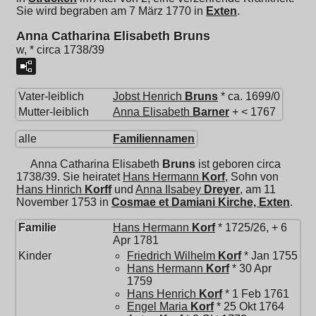
Sie wird begraben am 7 März 1770 in
Exten
.
Anna Catharina Elisabeth Bruns
w, * circa 1738/39
Vater-leiblich
Jobst Henrich
Bruns
* ca. 1699/0
Mutter-leiblich
Anna Elisabeth
Barner
+ < 1767
alle
Familiennamen
Anna Catharina Elisabeth
Bruns
ist geboren circa
1738/39. Sie heiratet
Hans Hermann
Korf
, Sohn von
Hans Hinrich
Korff
und
Anna Ilsabey
Dreyer
, am 11
November 1753 in
Cosmae et Damiani Kirche, Exten
.
Familie
Hans Hermann
Korf
* 1725/26, + 6
Apr 1781
Kinder
Friedrich Wilhelm
Korf
* Jan 1755
Hans Hermann
Korf
* 30 Apr
1759
Hans Henrich
Korf
* 1 Feb 1761
Engel Maria
Korf
* 25 Okt 1764