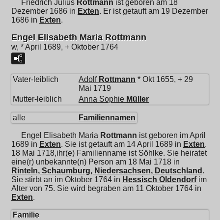
Friedrich Julius
Rottmann
ist geboren am 18
Dezember 1686 in
Exten
. Er ist getauft am 19 Dezember
1686 in
Exten
.
Engel Elisabeth Maria Rottmann
w, * April 1689, + Oktober 1764
Vater-leiblich
Adolf
Rottmann
* Okt 1655, + 29
Mai 1719
Mutter-leiblich
Anna Sophie
Müller
alle
Familiennamen
Engel Elisabeth Maria
Rottmann
ist geboren im April
1689 in
Exten
. Sie ist getauft am 14 April 1689 in
Exten
.
18 Mai 1718,ihr(e) Familienname ist Söhlke. Sie heiratet
eine(r) unbekannte(n) Person am 18 Mai 1718 in
Rinteln, Schaumburg, Niedersachsen, Deutschland
.
Sie stirbt an im Oktober 1764 in
Hessisch Oldendorf
im
Alter von 75. Sie wird begraben am 11 Oktober 1764 in
Exten
.
Familie