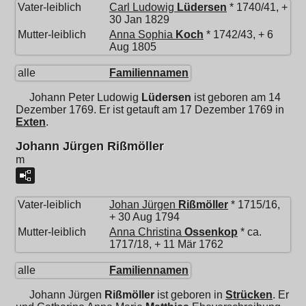
Vater-leiblich
Carl Ludowig
Lüdersen
* 1740/41, +
30 Jan 1829
Mutter-leiblich
Anna Sophia
Koch
* 1742/43, + 6
Aug 1805
alle
Familiennamen
Johann Peter Ludowig
Lüdersen
ist geboren am 14
Dezember 1769. Er ist getauft am 17 Dezember 1769 in
Exten
.
Johann Jürgen Rißmöller
m
Vater-leiblich
Johan Jürgen
Rißmöller
* 1715/16,
+ 30 Aug 1794
Mutter-leiblich
Anna Christina
Ossenkop
* ca.
1717/18, + 11 Mär 1762
alle
Familiennamen
Johann Jürgen
Rißmöller
ist geboren in
Strücken
. Er