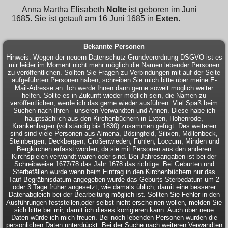
Anna Martha Elisabeth
Nolte
ist geboren im Juni
1685. Sie ist getauft am 16 Juni 1685 in
Exten
.
Bekannte Personen
Hinweis: Wegen der neuern Datenschutz-Grundverordnung DSGVO ist es
mir leider im Moment nicht mehr möglich die Namen lebender Personen
zu veröffentlichen. Sollten Sie Fragen zu Verbindungen mit auf der Seite
aufgeführten Personen haben, schreiben Sie mich bitte über meine E-
Mail-Adresse an. Ich werde Ihnen dann gerne soweit möglich weiter
helfen. Sollte es in Zukunft wieder möglich sein, die Namen zu
veröffentlichen, werde ich das gerne wieder ausführen. Viel Spaß beim
Suchen nach Ihren - unseren Verwandten und Ahnen. Diese habe ich
hauptsächlich aus den Kirchenbüchern in Exten, Hohenrode,
Krankenhagen (vollständig bis 1830) zusammen gefügt. Des weiteren
sind sind viele Personen aus Almena, Bösingfeld, Silixen, Möllenbeck,
Steinbergen, Deckbergen, Großenwieden, Fuhlen, Loccum, Minden und
Bergkirchen erfasst worden, da sie mit Personen aus den anderen
Kirchspielen verwandt waren oder sind. Bei Jahresangaben ist bei der
Schreibweise 1677/78 das Jahr 1678 das richtige. Bei Geburten und
Sterbefällen wurde wenn beim Eintrag in den Kirchenbüchern nur das
Tauf-Begräbnisdatum angegeben wurde das Geburts-Sterbedatum um 2
oder 3 Tage früher angesetzt, wie damals üblich, damit eine besserer
Datenabgleich bei der Bearbeitung möglich ist. Sollten Sie Fehler in den
Ausführungen feststellen,oder selbst nicht erscheinen wollen, melden Sie
sich bitte bei mir, damit ich dieses korrigieren kann. Auch über neue
Daten würde ich mich freuen. Bei noch lebenden Personen wurden die
persönlichen Daten unterdrückt. Bei der Suche nach weiteren Verwandten