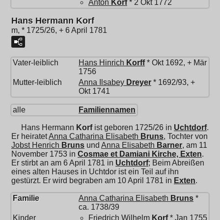
Anton
Korf
* 2 Okt 1772
Hans Hermann Korf
m, * 1725/26, + 6 April 1781
Vater-leiblich
Hans Hinrich
Korff
* Okt 1692, + Mär
1756
Mutter-leiblich
Anna Ilsabey
Dreyer
* 1692/93, +
Okt 1741
alle
Familiennamen
Hans Hermann
Korf
ist geboren 1725/26 in
Uchtdorf
.
Er heiratet
Anna Catharina Elisabeth
Bruns
, Tochter von
Jobst Henrich
Bruns
und
Anna Elisabeth
Barner
, am 11
November 1753 in
Cosmae et Damiani Kirche, Exten
.
Er stirbt an am 6 April 1781 in
Uchtdorf
; Beim Abreißen
eines alten Hauses in Uchtdor ist ein Teil auf ihn
gestürzt. Er wird begraben am 10 April 1781 in
Exten
.
Familie
Anna Catharina Elisabeth
Bruns
*
ca. 1738/39
Kinder
Friedrich Wilhelm
Korf
* Jan 1755