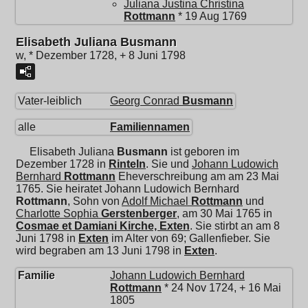
Juliana Justina Christina
Rottmann
* 19 Aug 1769
Elisabeth Juliana Busmann
w, * Dezember 1728, + 8 Juni 1798
Vater-leiblich
Georg Conrad
Busmann
alle
Familiennamen
Elisabeth Juliana
Busmann
ist geboren im
Dezember 1728 in
Rinteln
. Sie und
Johann Ludowich
Bernhard
Rottmann
Eheverschreibung am am 23 Mai
1765. Sie heiratet
Johann Ludowich Bernhard
Rottmann
, Sohn von
Adolf Michael
Rottmann
und
Charlotte Sophia
Gerstenberger
, am 30 Mai 1765 in
Cosmae et Damiani Kirche, Exten
. Sie stirbt an am 8
Juni 1798 in
Exten
im Alter von 69; Gallenfieber. Sie
wird begraben am 13 Juni 1798 in
Exten
.
Familie
Johann Ludowich Bernhard
Rottmann
* 24 Nov 1724, + 16 Mai
1805