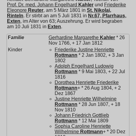
Prof. Dr. med.
Johann Engelhard
Kahler
und
Friederike
Eleonore
Reuter
, am 5 März 1801 in
St. Nikolai,
Rinteln
. Er stirbt an am 5 Juli 1831 in
Nr.67, Pfarrhaus,
Exten
, im Alter von 63; Auszehrung. Er wird begraben
am 10 Juli 1831 in
Exten
.
Familie
Gerhardine Margarethe
Kahler
* 26
Nov 1766, + 17 Jan 1812
Kinder
Friederike Justine Henriette
Rottmann
* 2 Jan 1802, + 3 Jan
1802
Adolph Engelhard Ludowig
Rottmann
* 9 Mai 1803, + 22 Jul
1816
Dorothea Henriette Friederike
Rottmann
+ * 26 Aug 1804, + 2
Dez 1867
Justine Henriette Wilhelmine
Rottmann
* 28 Jun 1807, + 18
Nov 1810
Johann Friedrich Gottlieb
Rottmann
* 12 Mai 1809
Sophia Caroline Henriette
Wilhelmine
Rottmann
+ * 20 Dez