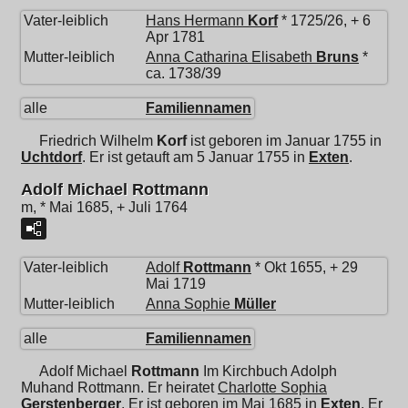
Vater-leiblich
Hans Hermann
Korf
* 1725/26, + 6
Apr 1781
Mutter-leiblich
Anna Catharina Elisabeth
Bruns
*
ca. 1738/39
alle
Familiennamen
Friedrich Wilhelm
Korf
ist geboren im Januar 1755 in
Uchtdorf
. Er ist getauft am 5 Januar 1755 in
Exten
.
Adolf Michael Rottmann
m, * Mai 1685, + Juli 1764
Vater-leiblich
Adolf
Rottmann
* Okt 1655, + 29
Mai 1719
Mutter-leiblich
Anna Sophie
Müller
alle
Familiennamen
Adolf Michael
Rottmann
Im Kirchbuch Adolph
Muhand Rottmann. Er heiratet
Charlotte Sophia
Gerstenberger
. Er ist geboren im Mai 1685 in
Exten
. Er