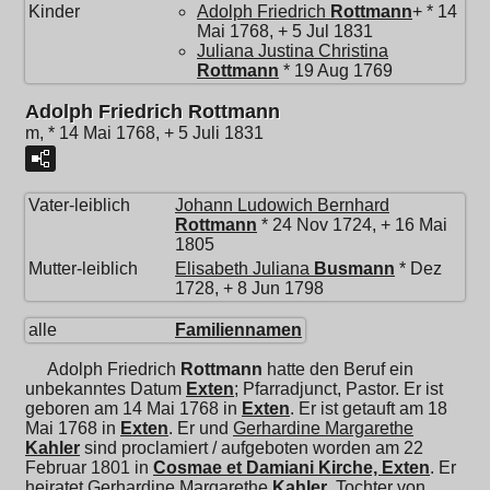
Kinder
Adolph Friedrich
Rottmann
+ * 14
Mai 1768, + 5 Jul 1831
Juliana Justina Christina
Rottmann
* 19 Aug 1769
Adolph Friedrich Rottmann
m, * 14 Mai 1768, + 5 Juli 1831
Vater-leiblich
Johann Ludowich Bernhard
Rottmann
* 24 Nov 1724, + 16 Mai
1805
Mutter-leiblich
Elisabeth Juliana
Busmann
* Dez
1728, + 8 Jun 1798
alle
Familiennamen
Adolph Friedrich
Rottmann
hatte den Beruf ein
unbekanntes Datum
Exten
; Pfarradjunct, Pastor. Er ist
geboren am 14 Mai 1768 in
Exten
. Er ist getauft am 18
Mai 1768 in
Exten
. Er und
Gerhardine Margarethe
Kahler
sind proclamiert / aufgeboten worden am 22
Februar 1801 in
Cosmae et Damiani Kirche, Exten
. Er
heiratet
Gerhardine Margarethe
Kahler
, Tochter von