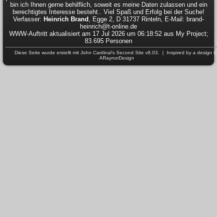
bin ich Ihnen gerne behilflich, soweit es meine Daten zulassen und ein
berechtigtes Interesse besteht.. Viel Spaß und Erfolg bei der Suche!
Verfasser:
Heinrich Brand
, Egge 2, D 31737 Rinteln, E-Mail: brand-
heinrich@t-online.de
WWW-Auftritt aktualisiert am 17 Jul 2026 um 06:18:52 aus My Project;
83.695 Personen
Diese Seite wurde erstellt mit
John Cardinal's
Second Site
v8.03. | Inspired by a design b
ARaynorDesign