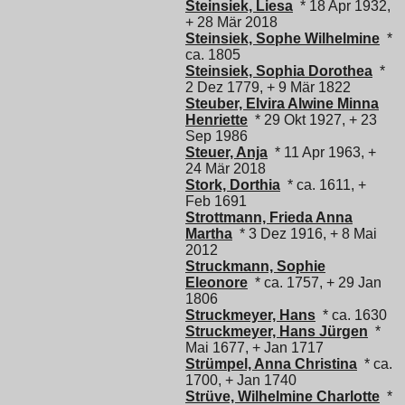
Steinsiek, Liesa
* 18 Apr 1932,
+ 28 Mär 2018
Steinsiek, Sophe Wilhelmine
*
ca. 1805
Steinsiek, Sophia Dorothea
*
2 Dez 1779, + 9 Mär 1822
Steuber, Elvira Alwine Minna
Henriette
* 29 Okt 1927, + 23
Sep 1986
Steuer, Anja
* 11 Apr 1963, +
24 Mär 2018
Stork, Dorthia
* ca. 1611, +
Feb 1691
Strottmann, Frieda Anna
Martha
* 3 Dez 1916, + 8 Mai
2012
Struckmann, Sophie
Eleonore
* ca. 1757, + 29 Jan
1806
Struckmeyer, Hans
* ca. 1630
Struckmeyer, Hans Jürgen
*
Mai 1677, + Jan 1717
Strümpel, Anna Christina
* ca.
1700, + Jan 1740
Strüve, Wilhelmine Charlotte
*