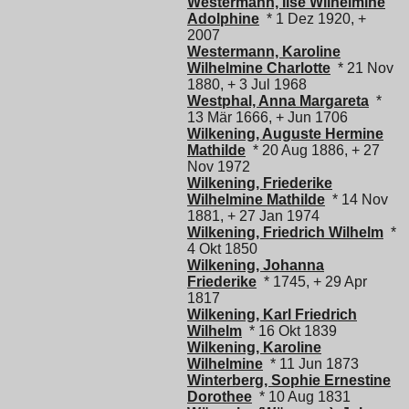
Westermann, Ilse Wilhelmine
Adolphine
* 1 Dez 1920, +
2007
Westermann, Karoline
Wilhelmine Charlotte
* 21 Nov
1880, + 3 Jul 1968
Westphal, Anna Margareta
*
13 Mär 1666, + Jun 1706
Wilkening, Auguste Hermine
Mathilde
* 20 Aug 1886, + 27
Nov 1972
Wilkening, Friederike
Wilhelmine Mathilde
* 14 Nov
1881, + 27 Jan 1974
Wilkening, Friedrich Wilhelm
*
4 Okt 1850
Wilkening, Johanna
Friederike
* 1745, + 29 Apr
1817
Wilkening, Karl Friedrich
Wilhelm
* 16 Okt 1839
Wilkening, Karoline
Wilhelmine
* 11 Jun 1873
Winterberg, Sophie Ernestine
Dorothee
* 10 Aug 1831