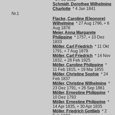
Schmidt, Dorothee Wilhelmine
Charlotte
* 4 Jan 1841
Nr.1
Flacke, Caroline (Eleonore)
Wilhelmine
* 27 Aug 1796, + 6
Aug 1876
Meier, Anna Margarete
Philippine
* 1757, + 10 Dez
1833
Möller, Carl Friedrich
* 11 Okt
1791, + 7 Aug 1879
Möller, Carl Friedrich
* 14 Nov
1832, + 28 Feb 1925
Möller, Caroline Philippine
*
11 Feb 1815, + 19 Mai 1855
Möller, Christine Sophie
* 24
Feb 1837
Möller, Christine Wilhelmine
*
23 Dez 1791, + 26 Sep 1861
Möller, Ernestine Philippine
*
10 Dez 1793
Möller, Ernestine Philippine
*
14 Apr 1835, + 30 Apr 1835
Möller, Friedrich Gottlieb
* 2