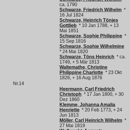
ca. 1790
Schwarze, Friedrich Wilhelm
*
16 Jul 1824
Schwarze, Heinrich Tönjes
Gottlieb
* 10 Jan 1788, + 13
Mai 1851
Schwarze, Sophie Philippine
*
15 Sep 1816
Schwarze, Sophie Wilhelmine
* 24 Mai 1820
Schwarze, Töns Heinrich
* ca.
1749, + 5 Mär 1813
Waltemathe, Christine
Philippine Charlotte
* 23 Okt
1826, + 16 Aug 1876
Nr.14
Heermann, Carl Friedrich
Christoph
* 17 Jan 1800, + 30
Dez 1860
Klemme, Johanna Amalia
Henriette
* 20 Feb 1773, + 24
Jun 1813
Möller, Carl Heinrich Wilhelm
*
27 Mai 1819