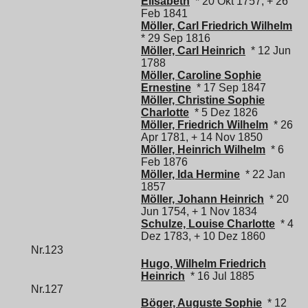
Elisabeth
* 20 Okt 1757, + 26
Feb 1841
Möller, Carl Friedrich Wilhelm
* 29 Sep 1816
Möller, Carl Heinrich
* 12 Jun
1788
Möller, Caroline Sophie
Ernestine
* 17 Sep 1847
Möller, Christine Sophie
Charlotte
* 5 Dez 1826
Möller, Friedrich Wilhelm
* 26
Apr 1781, + 14 Nov 1850
Möller, Heinrich Wilhelm
* 6
Feb 1876
Möller, Ida Hermine
* 22 Jan
1857
Möller, Johann Heinrich
* 20
Jun 1754, + 1 Nov 1834
Schulze, Louise Charlotte
* 4
Dez 1783, + 10 Dez 1860
Nr.123
Hugo, Wilhelm Friedrich
Heinrich
* 16 Jul 1885
Nr.127
Böger, Auguste Sophie
* 12