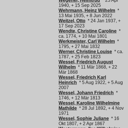
Wegener, Helmtrud
* 23 Apr
1940, + 15 Sep 2025
Wehrmann, Heinz Wilhelm
*
13 Mai 1935, + 8 Jun 2022
Weitzel, Otto
* 24 Jan 1937, +
17 Sep 2023
Wendte, Christine Caroline
*
ca. 1774, + 10 Mai 1801
Werkmeister, Carl Wilhelm
*
1795, + 27 Mai 1832
Werner, Christine Louise
* ca.
1787, + 25 Feb 1823
Wessel, Friedrich August
Wilhelm
* 11 Mär 1868, + 22
Mär 1868
Wessel, Friedrich Karl
Heinrich
* 5 Aug 1922, + 5 Aug
2007
Wessel, Johann Friedrich
*
1746, + 12 Mär 1813
Wessel, Karoline Wilhelmine
Mathilde
* 28 Jul 1892, + 4 Nov
1971
Wessel, Sophie Juliane
* 16
Okt 1807, + 2 Apr 1867