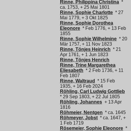
Rinne, Philippina Christina
*
ca. 1753, + 25 Mai 1801
Rinne, Sophie Charlotte
* 27
Mai 1779, + 3 Okt 1825
Rinne, Sophie Dorothea
Eleonore
* Feb 1776, + 13 Feb
1855
Rinne, Sophie Wilhelmine
* 20
Mär 1757, + 11 Nov 1823
Rinne, Tönjes Heinrich
* 21
Apr 1761, + 1 Jun 1823
Rinne, Tönjes Henrich
Rinne, Trine Margarethea
Eliesabeth
* 2 Feb 1736, + 11
Feb 1807
Rinne, Waltraud
* 15 Feb
1935, + 16 Feb 2024
Röhling, Carl Ludwig Gottlieb
* 29 Sep 1803, + 22 Jul 1805
Röhling, Johannes
+ 13 Apr
1816
Röhmeier, Nentgen
* ca. 1645
Röhmeyer, Jobst
* ca. 1647, +
1 Feb 1719
Rösemeier, Sophie Eleonore
*