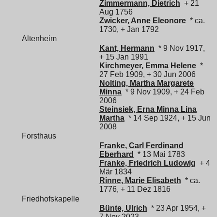
Zimmermann, Dietrich
+ 21
Aug 1756
Zwicker, Anne Eleonore
* ca.
1730, + Jan 1792
Altenheim
Kant, Hermann
* 9 Nov 1917,
+ 15 Jan 1991
Kirchmeyer, Emma Helene
*
27 Feb 1909, + 30 Jun 2006
Nolting, Martha Margarete
Minna
* 9 Nov 1909, + 24 Feb
2006
Steinsiek, Erna Minna Lina
Martha
* 14 Sep 1924, + 15 Jun
2008
Forsthaus
Franke, Carl Ferdinand
Eberhard
* 13 Mai 1783
Franke, Friedrich Ludowig
+ 4
Mär 1834
Rinne, Marie Elisabeth
* ca.
1776, + 11 Dez 1816
Friedhofskapelle
Bünte, Ulrich
* 23 Apr 1954, +
7 Nov 2023