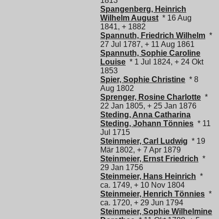
1813
Spangenberg, Heinrich
Wilhelm August
* 16 Aug
1841, + 1882
Spannuth, Friedrich Wilhelm
*
27 Jul 1787, + 11 Aug 1861
Spannuth, Sophie Caroline
Louise
* 1 Jul 1824, + 24 Okt
1853
Spier, Sophie Christine
* 8
Aug 1802
Sprenger, Rosine Charlotte
*
22 Jan 1805, + 25 Jan 1876
Steding, Anna Catharina
Steding, Johann Tönnies
* 11
Jul 1715
Steinmeier, Carl Ludwig
* 19
Mär 1802, + 7 Apr 1879
Steinmeier, Ernst Friedrich
*
29 Jan 1756
Steinmeier, Hans Heinrich
*
ca. 1749, + 10 Nov 1804
Steinmeier, Henrich Tönnies
*
ca. 1720, + 29 Jun 1794
Steinmeier, Sophie Wilhelmine