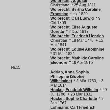
Wolbrecht, Auguste
Christiane
* 25 Aug 1811
Wolbrecht, Bertha Caroline
Ernestine
* ca. 1820
Wolbrecht, Carl Ludwig
* 9
Okt 1809
Wolbrecht, Elise Auguste
Dorette
* 2 Dez 1817
Wolbrecht, Friedrich Henrich
Christian
* 18 Mär 1778, + 15
Mai 1841
Wolbrecht, Louise Adolphine
* 31 Mär 1824
Wolbrecht, Mathilde Caroline
Eleonore
* 16 Apr 1815
Nr.15
Adrian, Anna Sophia
Philippine (Sophie
Wilhelmine)
* 8 Mär 1750, + 3
Mär 1814
Hücker, Friedrich Wilhelm
* 20
Jul 1786, + 23 Mär 1832
Hücker, Sophie Charlotte
* 3
Jan 1767
Lohmann, Carl Friedrich