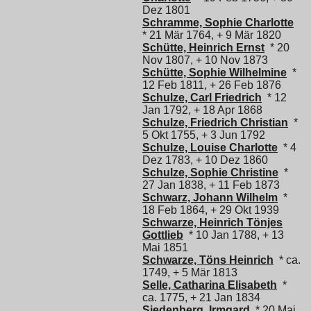
Dez 1801
Schramme, Sophie Charlotte
* 21 Mär 1764, + 9 Mär 1820
Schütte, Heinrich Ernst
* 20
Nov 1807, + 10 Nov 1873
Schütte, Sophie Wilhelmine
*
12 Feb 1811, + 26 Feb 1876
Schulze, Carl Friedrich
* 12
Jan 1792, + 18 Apr 1868
Schulze, Friedrich Christian
*
5 Okt 1755, + 3 Jun 1792
Schulze, Louise Charlotte
* 4
Dez 1783, + 10 Dez 1860
Schulze, Sophie Christine
*
27 Jan 1838, + 11 Feb 1873
Schwarz, Johann Wilhelm
*
18 Feb 1864, + 29 Okt 1939
Schwarze, Heinrich Tönjes
Gottlieb
* 10 Jan 1788, + 13
Mai 1851
Schwarze, Töns Heinrich
* ca.
1749, + 5 Mär 1813
Selle, Catharina Elisabeth
*
ca. 1775, + 21 Jan 1834
Siedenberg, Irmgard
* 20 Mai