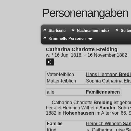
Personenangaben
Startseite
Nachnamen-Index
Seite
Kriminelle Personen
Catharina Charlotte Breiding
w, * 16 Juni 1816, + 16 November 1882
Vater-leiblich
Hans Hermann
Bred
Mutter-leiblich
Sophia Catharina Eli
alle
Familiennamen
Catharina Charlotte
Breiding
ist gebo
heiratet
Heinrich Wilhelm
Sander
, Sohn
1882 in
Hohenhausen
im Alter von 66.
Familie
Heinrich Wilhelm
San
Kind
Catharina Luise
S