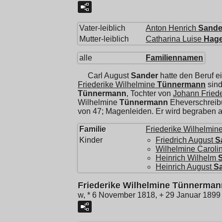
Vater-leiblich
Anton Henrich
Sande
Mutter-leiblich
Catharina Luise
Hag
alle
Familiennamen
Carl August
Sander
hatte den Beruf e
Friederike Wilhelmine
Tünnermann
sind
Tünnermann
, Tochter von
Johann Friede
Wilhelmine
Tünnermann
Eheverschreib
von 47; Magenleiden. Er wird begraben a
Familie
Friederike Wilhelmin
Kinder
Friedrich August
S
Wilhelmine Caroli
Heinrich Wilhelm
Heinrich August
S
Friederike Wilhelmine Tünnerman
w, * 6 November 1818, + 29 Januar 1899