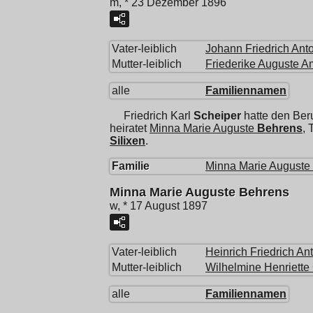
m, * 23 Dezember 1896
Vater-leiblich
Johann Friedrich Ant
Mutter-leiblich
Friederike Auguste A
alle
Familiennamen
Friedrich Karl
Scheiper
hatte den Ber
heiratet
Minna Marie Auguste
Behrens
, 
Silixen
.
Familie
Minna Marie Auguste
Minna Marie Auguste Behrens
w, * 17 August 1897
Vater-leiblich
Heinrich Friedrich An
Mutter-leiblich
Wilhelmine Henriette 
alle
Familiennamen