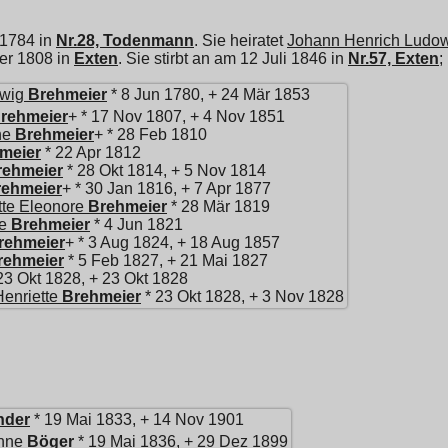
 1784 in
Nr.28, Todenmann
. Sie heiratet
Johann Henrich Ludo
er 1808 in
Exten
. Sie stirbt an am 12 Juli 1846 in
Nr.57, Exten
;
wig
Brehmeier
* 8 Jun 1780, + 24 Mär 1853
rehmeier
+ * 17 Nov 1807, + 4 Nov 1851
ne
Brehmeier
+ * 28 Feb 1810
meier
* 22 Apr 1812
rehmeier
* 28 Okt 1814, + 5 Nov 1814
rehmeier
+ * 30 Jan 1816, + 7 Apr 1877
tte Eleonore
Brehmeier
* 28 Mär 1819
e
Brehmeier
* 4 Jun 1821
rehmeier
+ * 3 Aug 1824, + 18 Aug 1857
rehmeier
* 5 Feb 1827, + 21 Mai 1827
23 Okt 1828, + 23 Okt 1828
enriette
Brehmeier
* 23 Okt 1828, + 3 Nov 1828
nder
* 19 Mai 1833, + 14 Nov 1901
nne
Böger
* 19 Mai 1836, + 29 Dez 1899