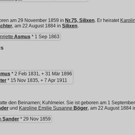
boren am 29 November 1859 in
Nr.75, Silixen
. Er heiratet
Karoli
chter
, am 22 August 1884 in
Silixen
.
nriette
Asmus
* 1 Sep 1863
us
smus
* 2 Feb 1831, + 31 Mär 1896
ter
* 15 Nov 1835, + 7 Apr 1911
atte den Beinamen; Kuhlmeier. Sie ist geboren am 1 Septembe
nder
und
Karoline Emilie Susanne
Böger
, am 22 August 1884 
m
Sander
* 29 Nov 1859