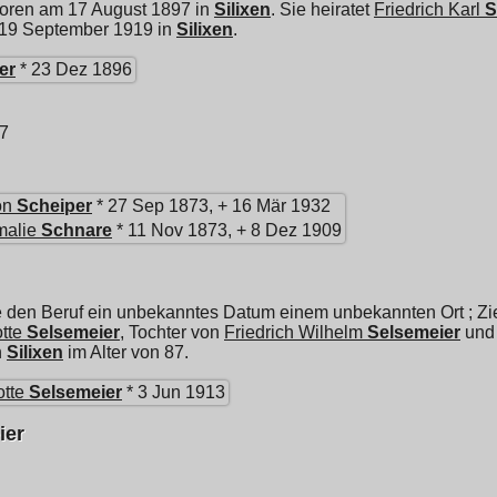
boren am 17 August 1897 in
Silixen
. Sie heiratet
Friedrich Karl
S
 19 September 1919 in
Silixen
.
er
* 23 Dez 1896
97
on
Scheiper
* 27 Sep 1873, + 16 Mär 1932
malie
Schnare
* 11 Nov 1873, + 8 Dez 1909
e den Beruf ein unbekanntes Datum einem unbekannten Ort ; Zi
tte
Selsemeier
, Tochter von
Friedrich Wilhelm
Selsemeier
un
n
Silixen
im Alter von 87.
tte
Selsemeier
* 3 Jun 1913
ier