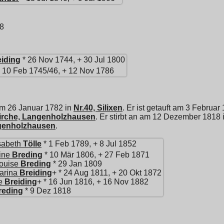
18
eiding
* 26 Nov 1744, + 30 Jul 1800
 10 Feb 1745/46, + 12 Nov 1786
am 26 Januar 1782 in
Nr.40, Silixen
. Er ist getauft am 3 Februar
irche, Langenholzhausen
. Er stirbt an am 12 Dezember 1818 
genholzhausen
.
sabeth
Tölle
* 1 Feb 1789, + 8 Jul 1852
ine
Breding
* 10 Mär 1806, + 27 Feb 1871
ouise
Breding
* 29 Jan 1809
arina
Breiding
+ * 24 Aug 1811, + 20 Okt 1872
e
Breiding
+ * 16 Jun 1816, + 16 Nov 1882
reding
* 9 Dez 1818