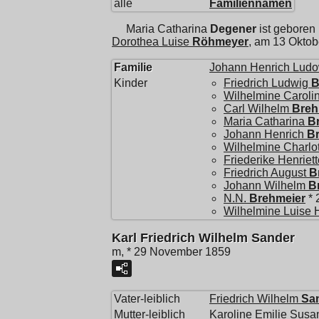
alle
Familiennamen
Maria Catharina
Degener
ist geboren
Dorothea Luise
Röhmeyer
, am 13 Oktob
Familie
Johann Henrich Ludo
Kinder
Friedrich Ludwig
B
Wilhelmine Caroli
Carl Wilhelm
Breh
Maria Catharina
B
Johann Henrich
B
Wilhelmine Charlo
Friederike Henriett
Friedrich August
B
Johann Wilhelm
B
N.N.
Brehmeier
* 
Wilhelmine Luise H
Karl Friedrich Wilhelm Sander
m, * 29 November 1859
Vater-leiblich
Friedrich Wilhelm
Sa
Mutter-leiblich
Karoline Emilie Susa