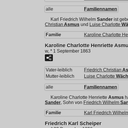
alle
Familiennamen
Karl Friedrich Wilhelm
Sander
ist ge
Christian
Asmus
und
Luise Charlotte
Wä
Familie
Karoline Charlotte He
Karoline Charlotte Henriette Asm
w, * 1 September 1863
Vater-leiblich
Friedrich Christian
A
Mutter-leiblich
Luise Charlotte
Wäch
alle
Familiennamen
Karoline Charlotte Henriette
Asmus
h
Sander
, Sohn von
Friedrich Wilhelm
Sa
Familie
Karl Friedrich Wilhel
Friedrich Karl Scheiper