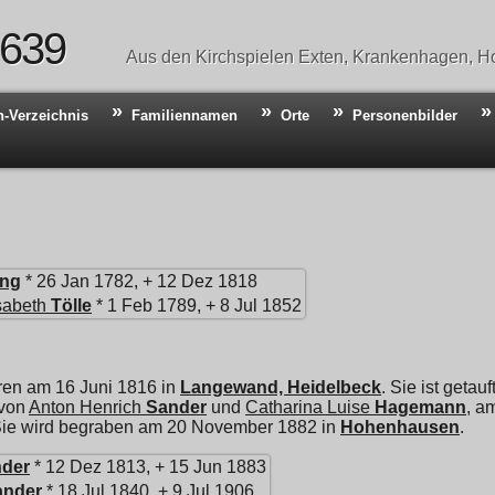
 639
Aus den Kirchspielen Exten, Krankenhagen, Ho
n-Verzeichnis
Familiennamen
Orte
Personenbilder
ing
* 26 Jan 1782, + 12 Dez 1818
sabeth
Tölle
* 1 Feb 1789, + 8 Jul 1852
ren am 16 Juni 1816 in
Langewand, Heidelbeck
. Sie ist getau
 von
Anton Henrich
Sander
und
Catharina Luise
Hagemann
, a
 Sie wird begraben am 20 November 1882 in
Hohenhausen
.
der
* 12 Dez 1813, + 15 Jun 1883
ander
* 18 Jul 1840, + 9 Jul 1906