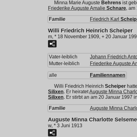
Minna Marie Auguste
Behrens
ist ge
Friederike Auguste Amalie
Schnare
, am
Familie
Friedrich Karl
Scheip
Willi Friedrich Heinrich Scheiper
m, * 18 November 1909, + 20 Januar 19
Vater-leiblich
Johann Friedrich Ant
Mutter-leiblich
Friederike Auguste A
alle
Familiennamen
Willi Friedrich Heinrich
Scheiper
hatt
Silixen
. Er heiratet
Auguste Minna Charlo
Silixen
. Er stirbt an am 20 Januar 1997 i
Familie
Auguste Minna Charlo
Auguste Minna Charlotte Selseme
w, * 3 Juni 1913