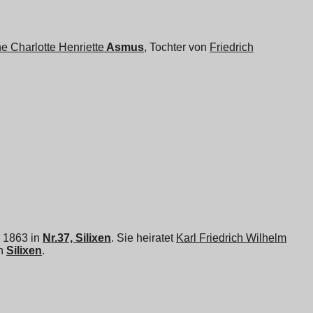
ne Charlotte Henriette
Asmus
, Tochter von
Friedrich
r 1863 in
Nr.37, Silixen
. Sie heiratet
Karl Friedrich Wilhelm
in
Silixen
.