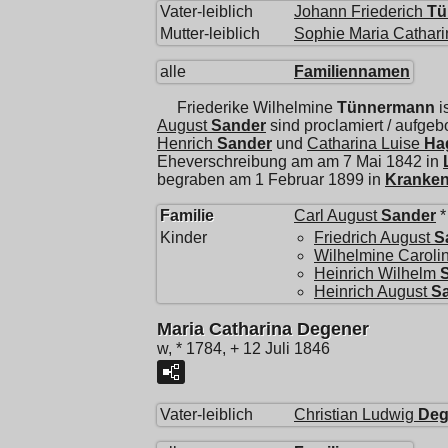
Vater-leiblich
Johann Friederich
Tü
Mutter-leiblich
Sophie Maria Cathari
alle
Familiennamen
Friederike Wilhelmine
Tünnermann
i
August
Sander
sind proclamiert / aufge
Henrich
Sander
und
Catharina Luise
Ha
Eheverschreibung am am 7 Mai 1842 in
begraben am 1 Februar 1899 in
Kranke
Familie
Carl August
Sander
*
Kinder
Friedrich August
S
Wilhelmine Caroli
Heinrich Wilhelm
Heinrich August
S
Maria Catharina Degener
w, * 1784, + 12 Juli 1846
Vater-leiblich
Christian Ludwig
Deg