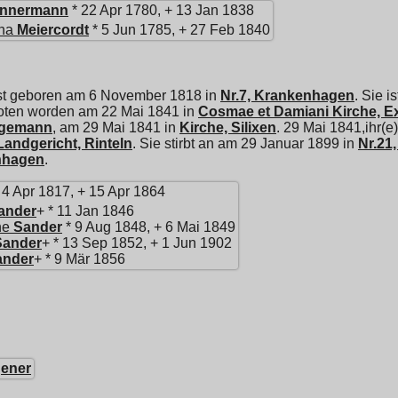
nnermann
* 22 Apr 1780, + 13 Jan 1838
na
Meiercordt
* 5 Jun 1785, + 27 Feb 1840
st geboren am 6 November 1818 in
Nr.7, Krankenhagen
. Sie 
boten worden am 22 Mai 1841 in
Cosmae et Damiani Kirche, E
gemann
, am 29 Mai 1841 in
Kirche, Silixen
. 29 Mai 1841,ihr(
Landgericht, Rinteln
. Sie stirbt an am 29 Januar 1899 in
Nr.21
nhagen
.
 4 Apr 1817, + 15 Apr 1864
ander
+ * 11 Jan 1846
ne
Sander
* 9 Aug 1848, + 6 Mai 1849
Sander
+ * 13 Sep 1852, + 1 Jun 1902
ander
+ * 9 Mär 1856
ener