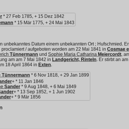
r
* 27 Feb 1785, + 15 Dez 1842
emann
* 15 Mär 1775, + 24 Mai 1843
in unbekanntes Datum einem unbekannten Ort ; Hufschmied. Er 
 proclamiert / aufgeboten worden am 22 Mai 1841 in
Cosmae et
rich
Tünnermann
und
Sophie Maria Catharina
Meiercordt
, a
ung am am 7 Mai 1842 in
Landgericht, Rinteln
. Er stirbt an a
m 18 April 1864 in
Exten
.
e
Tünnermann
* 6 Nov 1818, + 29 Jan 1899
ander
+ * 11 Jan 1846
ne
Sander
* 9 Aug 1848, + 6 Mai 1849
Sander
+ * 13 Sep 1852, + 1 Jun 1902
ander
+ * 9 Mär 1856
n