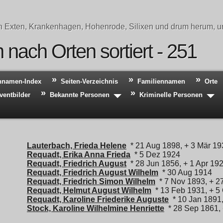
n Exten, Krankenhagen, Hohenrode, Silixen und drum herum, un
nach Orten sortiert - 251
hnamen-Index
Seiten-Verzeichnis
Familiennamen
Orte
ventbilder
Bekannte Personen
Kriminelle Personen
Lauterbach, Frieda Helene
* 21 Aug 1898, + 3 Mär 19
Requadt, Erika Anna Frieda
* 5 Dez 1924
Requadt, Friedrich August
* 28 Jun 1856, + 1 Apr 19
Requadt, Friedrich August Wilhelm
* 30 Aug 1914
Requadt, Friedrich Simon Wilhelm
* 7 Nov 1893, + 2
Requadt, Helmut August Wilhelm
* 13 Feb 1931, + 5
Requadt, Karoline Friederike Auguste
* 10 Jan 1891,
Stock, Karoline Wilhelmine Henriette
* 28 Sep 1861, 