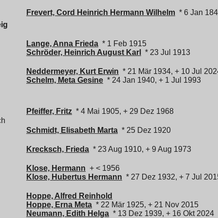
Frevert, Cord Heinrich Hermann Wilhelm
* 6 Jan 184
ig
Lange, Anna Frieda
* 1 Feb 1915
Schröder, Heinrich August Karl
* 23 Jul 1913
Neddermeyer, Kurt Erwin
* 21 Mär 1934, + 10 Jul 202
Schelm, Meta Gesine
* 24 Jan 1940, + 1 Jul 1993
Pfeiffer, Fritz
* 4 Mai 1905, + 29 Dez 1968
ch
Schmidt, Elisabeth Marta
* 25 Dez 1920
Krecksch, Frieda
* 23 Aug 1910, + 9 Aug 1973
Klose, Hermann
+ < 1956
Klose, Hubertus Hermann
* 27 Dez 1932, + 7 Jul 201
Hoppe, Alfred Reinhold
Hoppe, Erna Meta
* 22 Mär 1925, + 21 Nov 2015
Neumann, Edith Helga
* 13 Dez 1939, + 16 Okt 2024