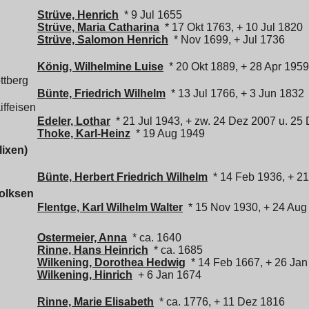
Strüve, Henrich
* 9 Jul 1655
Strüve, Maria Catharina
* 17 Okt 1763, + 10 Jul 1820
Strüve, Salomon Henrich
* Nov 1699, + Jul 1736
König, Wilhelmine Luise
* 20 Okt 1889, + 28 Apr 1959
ttberg
Bünte, Friedrich Wilhelm
* 13 Jul 1766, + 3 Jun 1832
iffeisen
Edeler, Lothar
* 21 Jul 1943, + zw. 24 Dez 2007 u. 25
Thoke, Karl-Heinz
* 19 Aug 1949
ixen)
Bünte, Herbert Friedrich Wilhelm
* 14 Feb 1936, + 21
olksen
Flentge, Karl Wilhelm Walter
* 15 Nov 1930, + 24 Aug
Ostermeier, Anna
* ca. 1640
Rinne, Hans Heinrich
* ca. 1685
Wilkening, Dorothea Hedwig
* 14 Feb 1667, + 26 Jan
Wilkening, Hinrich
+ 6 Jan 1674
Rinne, Marie Elisabeth
* ca. 1776, + 11 Dez 1816