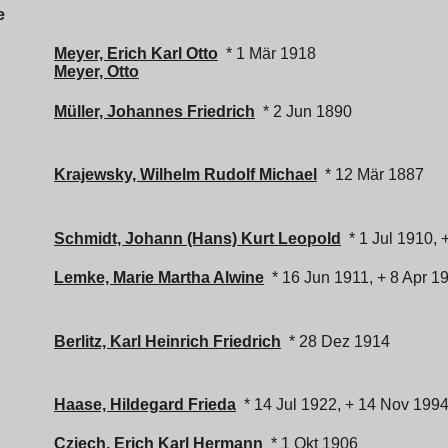
e
Meyer, Erich Karl Otto
* 1 Mär 1918
Meyer, Otto
Müller, Johannes Friedrich
* 2 Jun 1890
Krajewsky, Wilhelm Rudolf Michael
* 12 Mär 1887
Schmidt, Johann (Hans) Kurt Leopold
* 1 Jul 1910, 
Lemke, Marie Martha Alwine
* 16 Jun 1911, + 8 Apr 1
Berlitz, Karl Heinrich Friedrich
* 28 Dez 1914
Haase, Hildegard Frieda
* 14 Jul 1922, + 14 Nov 199
Cziech, Erich Karl Hermann
* 1 Okt 1906