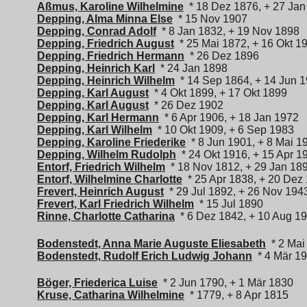
Aßmus, Karoline Wilhelmine
* 18 Dez 1876, + 27 Jan
Depping, Alma Minna Else
* 15 Nov 1907
Depping, Conrad Adolf
* 8 Jan 1832, + 19 Nov 1898
Depping, Friedrich August
* 25 Mai 1872, + 16 Okt 1
Depping, Friedrich Hermann
* 26 Dez 1896
Depping, Heinrich Karl
* 24 Jan 1898
Depping, Heinrich Wilhelm
* 14 Sep 1864, + 14 Jun 
Depping, Karl August
* 4 Okt 1899, + 17 Okt 1899
Depping, Karl August
* 26 Dez 1902
Depping, Karl Hermann
* 6 Apr 1906, + 18 Jan 1972
Depping, Karl Wilhelm
* 10 Okt 1909, + 6 Sep 1983
Depping, Karoline Friederike
* 8 Jun 1901, + 8 Mai 1
Depping, Wilhelm Rudolph
* 24 Okt 1916, + 15 Apr 1
Entorf, Friedrich Wilhelm
* 18 Nov 1812, + 29 Jan 18
Entorf, Wilhelmine Charlotte
* 25 Apr 1838, + 20 Dez
Frevert, Heinrich August
* 29 Jul 1892, + 26 Nov 194
Frevert, Karl Friedrich Wilhelm
* 15 Jul 1890
Rinne, Charlotte Catharina
* 6 Dez 1842, + 10 Aug 1
Bodenstedt, Anna Marie Auguste Eliesabeth
* 2 Mai
Bodenstedt, Rudolf Erich Ludwig Johann
* 4 Mär 1
Böger, Friederica Luise
* 2 Jun 1790, + 1 Mär 1830
Kruse, Catharina Wilhelmine
* 1779, + 8 Apr 1815