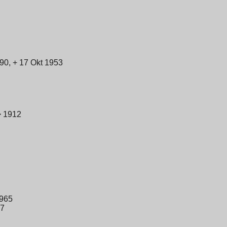
90, + 17 Okt 1953
> 1912
1965
57