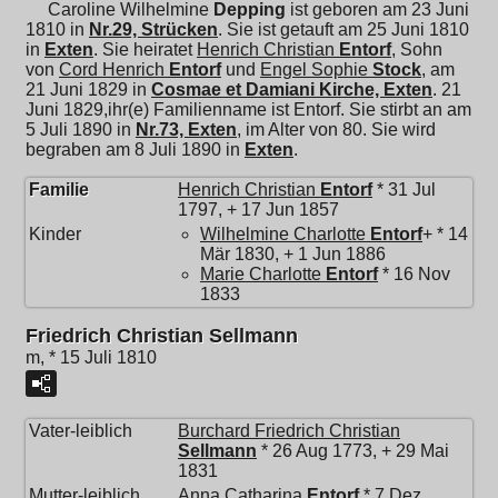
Caroline Wilhelmine
Depping
ist geboren am 23 Juni
1810 in
Nr.29, Strücken
. Sie ist getauft am 25 Juni 1810
in
Exten
. Sie heiratet
Henrich Christian
Entorf
, Sohn
von
Cord Henrich
Entorf
und
Engel Sophie
Stock
, am
21 Juni 1829 in
Cosmae et Damiani Kirche, Exten
. 21
Juni 1829,ihr(e) Familienname ist Entorf. Sie stirbt an am
5 Juli 1890 in
Nr.73, Exten
, im Alter von 80. Sie wird
begraben am 8 Juli 1890 in
Exten
.
Familie
Henrich Christian
Entorf
* 31 Jul
1797, + 17 Jun 1857
Kinder
Wilhelmine Charlotte
Entorf
+ * 14
Mär 1830, + 1 Jun 1886
Marie Charlotte
Entorf
* 16 Nov
1833
Friedrich Christian Sellmann
m, * 15 Juli 1810
Vater-leiblich
Burchard Friedrich Christian
Sellmann
* 26 Aug 1773, + 29 Mai
1831
Mutter-leiblich
Anna Catharina
Entorf
* 7 Dez