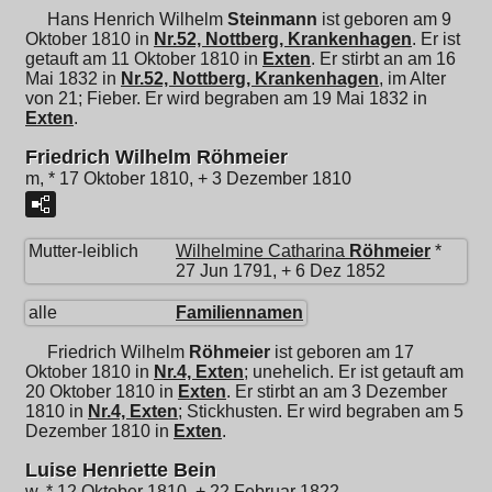
Hans Henrich Wilhelm
Steinmann
ist geboren am 9
Oktober 1810 in
Nr.52, Nottberg, Krankenhagen
. Er ist
getauft am 11 Oktober 1810 in
Exten
. Er stirbt an am 16
Mai 1832 in
Nr.52, Nottberg, Krankenhagen
, im Alter
von 21; Fieber. Er wird begraben am 19 Mai 1832 in
Exten
.
Friedrich Wilhelm Röhmeier
m, * 17 Oktober 1810, + 3 Dezember 1810
Mutter-leiblich
Wilhelmine Catharina
Röhmeier
*
27 Jun 1791, + 6 Dez 1852
alle
Familiennamen
Friedrich Wilhelm
Röhmeier
ist geboren am 17
Oktober 1810 in
Nr.4, Exten
; unehelich. Er ist getauft am
20 Oktober 1810 in
Exten
. Er stirbt an am 3 Dezember
1810 in
Nr.4, Exten
; Stickhusten. Er wird begraben am 5
Dezember 1810 in
Exten
.
Luise Henriette Bein
w, * 12 Oktober 1810, + 22 Februar 1822