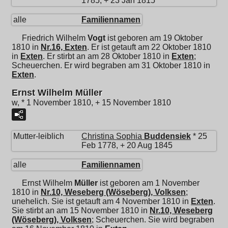
1785, + 23 Jan 1815
alle
Familiennamen
Friedrich Wilhelm
Vogt
ist geboren am 19 Oktober
1810 in
Nr.16, Exten
. Er ist getauft am 22 Oktober 1810
in
Exten
. Er stirbt an am 28 Oktober 1810 in
Exten
;
Scheuerchen. Er wird begraben am 31 Oktober 1810 in
Exten
.
Ernst Wilhelm Müller
w, * 1 November 1810, + 15 November 1810
Mutter-leiblich
Christina Sophia
Buddensiek
* 25
Feb 1778, + 20 Aug 1845
alle
Familiennamen
Ernst Wilhelm
Müller
ist geboren am 1 November
1810 in
Nr.10, Weseberg (Wöseberg), Volksen
;
unehelich. Sie ist getauft am 4 November 1810 in
Exten
.
Sie stirbt an am 15 November 1810 in
Nr.10, Weseberg
(Wöseberg), Volksen
; Scheuerchen. Sie wird begraben