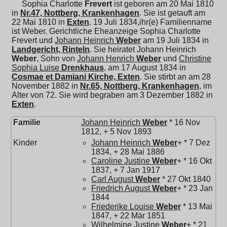
Sophia Charlotte
Frevert
ist geboren am 20 Mai 1810
in
Nr.47, Nottberg, Krankenhagen
. Sie ist getauft am
22 Mai 1810 in
Exten
. 19 Juli 1834,ihr(e) Familienname
ist Weber. Gerichtliche Eheanzeige Sophia Charlotte
Frevert und
Johann Heinrich
Weber
am 19 Juli 1834 in
Landgericht, Rinteln
. Sie heiratet
Johann Heinrich
Weber
, Sohn von
Johann Henrich
Weber
und
Christine
Sophia Luise
Drenkhaus
, am 17 August 1834 in
Cosmae et Damiani Kirche, Exten
. Sie stirbt an am 28
November 1882 in
Nr.65, Nottberg, Krankenhagen
, im
Alter von 72. Sie wird begraben am 3 Dezember 1882 in
Exten
.
Familie
Johann Heinrich
Weber
* 16 Nov
1812, + 5 Nov 1893
Kinder
Johann Heinrich
Weber
+ * 7 Dez
1834, + 28 Mai 1886
Caroline Justine
Weber
+ * 16 Okt
1837, + 7 Jan 1917
Carl August
Weber
* 27 Okt 1840
Friedrich August
Weber
+ * 23 Jan
1844
Friederike Louise
Weber
* 13 Mai
1847, + 22 Mär 1851
Wilhelmine Justine
Weber
+ * 21