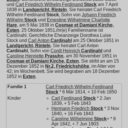
und
Carl Friedrich Wilhelm Ferdinand
Stock
am 7 April
1838 in
Landgericht, Rinteln
. Sie heiratet
Carl Friedrich
Wilhelm Ferdinand
Stock
, Sohn von
Johann Friedrich
Wilhelm
Stock
und
Ernestine Wilhelmine Charlotte
Hare
, am 5 Mai 1838 in
Cosmae et Damiani Kirche,
Exten
. 25 Oktober 1851,ihr(e) Familienname ist
Cardinahl. Gerichtliche Eheanzeige Dorothea Luise
Stock und
Carl Anton
Cardinahl
am 25 Oktober 1851 in
Landgericht, Rinteln
. Sie heiratet
Carl Anton
Cardinahl
, Sohn von
Cordt Heinrich
Cardinahl
und
Caroline Henriette
Prasuhn
, am 30 November 1851 in
Cosmae et Damiani Kirche, Exten
. Sie stirbt an am 15
Dezember 1852 in
Nr.2, Friedrichshöhe
, im Alter von
42; im Wochenbett. Sie wird begraben am 18 Dezember
1852 in
Exten
.
Familie 1
Carl Friedrich Wilhelm Ferdinand
Stock
* 6 Mär 1814, + 10 Feb 1850
Kinder
Carl Ferdinand
Stock
* 2 Jan
1839, + 5 Feb 1843
Hermann Friedrich
Stock
* 3 Nov
1840, + 16 Feb 1843
Caroline Wilhelmine
Stock
+ * 9
Apr 1842, + 7 Jun 1903