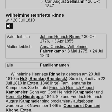
Carl August
Sellmann
* 26 Okt
1847
Wilhelmine Henriette Rinne
w, * 20 Juli 1810
Vater-leiblich
Johann Henrich
Rinne
* 30 Okt
1776, + 3 Apr 1855
Mutter-leiblich
Anna Christina Wilhelmine
Fahrenkamp
* 3 Mai 1775, + 24 Jul
1823
alle
Familiennamen
Wilhelmine Henriette
Rinne
ist geboren am 20 Juli
1810 in
Nr.8, Bremke (Brembeck)
. Sie ist getauft am 22
Juli 1810 in
Exten
. 1846,ihr(e) Familienname ist
Kampmeier. Sie heiratet
Friedrich Heinrich August
Kampmeier
, Sohn von
Cord Heinrich
Kampmeier
und
Henriette
Nierdeppe
, 1846. Sie und
Friedrich Heinrich
August
Kampmeier
sind proclamiert / aufgeboten
worden am 8 November 1846 in
Cosmae et Damiani
Kirche, Exten
.