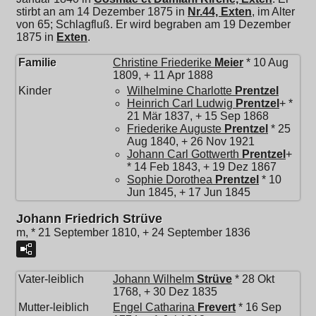
stirbt an am 14 Dezember 1875 in
Nr.44, Exten
, im Alter
von 65; Schlagfluß. Er wird begraben am 19 Dezember
1875 in
Exten
.
Familie
Christine Friederike
Meier
* 10 Aug
1809, + 11 Apr 1888
Kinder
Wilhelmine Charlotte
Prentzel
Heinrich Carl Ludwig
Prentzel
+ *
21 Mär 1837, + 15 Sep 1868
Friederike Auguste
Prentzel
* 25
Aug 1840, + 26 Nov 1921
Johann Carl Gottwerth
Prentzel
+
* 14 Feb 1843, + 19 Dez 1867
Sophie Dorothea
Prentzel
* 10
Jun 1845, + 17 Jun 1845
Johann Friedrich Strüve
m, * 21 September 1810, + 24 September 1836
Vater-leiblich
Johann Wilhelm
Strüve
* 28 Okt
1768, + 30 Dez 1835
Mutter-leiblich
Engel Catharina
Frevert
* 16 Sep