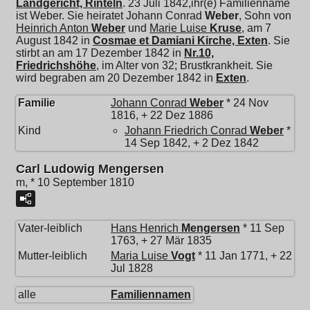
Landgericht, Rinteln
. 23 Juli 1842,ihr(e) Familienname
ist Weber. Sie heiratet
Johann Conrad
Weber
, Sohn von
Heinrich Anton
Weber
und
Marie Luise
Kruse
, am 7
August 1842 in
Cosmae et Damiani Kirche, Exten
. Sie
stirbt an am 17 Dezember 1842 in
Nr.10,
Friedrichshöhe
, im Alter von 32; Brustkrankheit. Sie
wird begraben am 20 Dezember 1842 in
Exten
.
Familie
Johann Conrad
Weber
* 24 Nov
1816, + 22 Dez 1886
Kind
Johann Friedrich Conrad
Weber
*
14 Sep 1842, + 2 Dez 1842
Carl Ludowig Mengersen
m, * 10 September 1810
Vater-leiblich
Hans Henrich
Mengersen
* 11 Sep
1763, + 27 Mär 1835
Mutter-leiblich
Maria Luise
Vogt
* 11 Jan 1771, + 22
Jul 1828
alle
Familiennamen