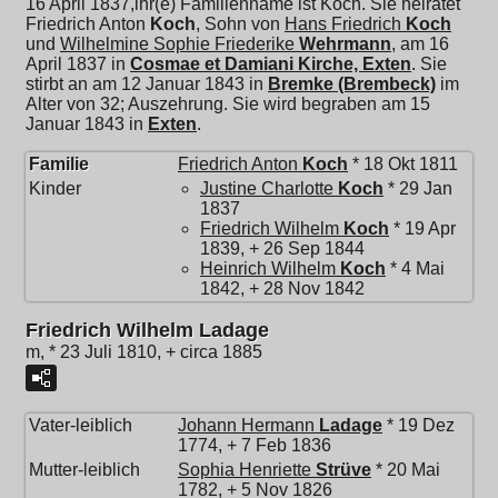
16 April 1837,ihr(e) Familienname ist Koch. Sie heiratet
Friedrich Anton
Koch
, Sohn von
Hans Friedrich
Koch
und
Wilhelmine Sophie Friederike
Wehrmann
, am 16
April 1837 in
Cosmae et Damiani Kirche, Exten
. Sie
stirbt an am 12 Januar 1843 in
Bremke (Brembeck)
im
Alter von 32; Auszehrung. Sie wird begraben am 15
Januar 1843 in
Exten
.
Familie
Friedrich Anton
Koch
* 18 Okt 1811
Kinder
Justine Charlotte
Koch
* 29 Jan
1837
Friedrich Wilhelm
Koch
* 19 Apr
1839, + 26 Sep 1844
Heinrich Wilhelm
Koch
* 4 Mai
1842, + 28 Nov 1842
Friedrich Wilhelm Ladage
m, * 23 Juli 1810, + circa 1885
Vater-leiblich
Johann Hermann
Ladage
* 19 Dez
1774, + 7 Feb 1836
Mutter-leiblich
Sophia Henriette
Strüve
* 20 Mai
1782, + 5 Nov 1826