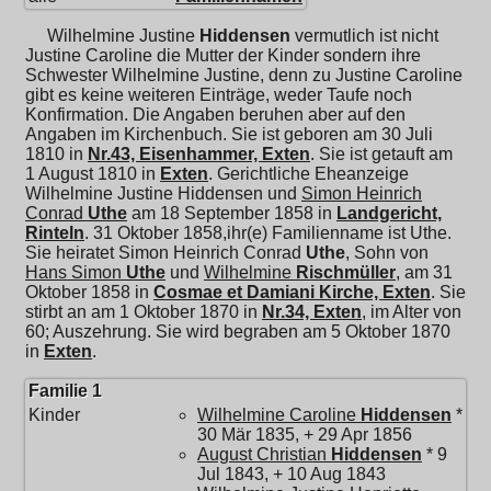
Wilhelmine Justine
Hiddensen
vermutlich ist nicht
Justine Caroline die Mutter der Kinder sondern ihre
Schwester Wilhelmine Justine, denn zu Justine Caroline
gibt es keine weiteren Einträge, weder Taufe noch
Konfirmation. Die Angaben beruhen aber auf den
Angaben im Kirchenbuch. Sie ist geboren am 30 Juli
1810 in
Nr.43, Eisenhammer, Exten
. Sie ist getauft am
1 August 1810 in
Exten
. Gerichtliche Eheanzeige
Wilhelmine Justine Hiddensen und
Simon Heinrich
Conrad
Uthe
am 18 September 1858 in
Landgericht,
Rinteln
. 31 Oktober 1858,ihr(e) Familienname ist Uthe.
Sie heiratet
Simon Heinrich Conrad
Uthe
, Sohn von
Hans Simon
Uthe
und
Wilhelmine
Rischmüller
, am 31
Oktober 1858 in
Cosmae et Damiani Kirche, Exten
. Sie
stirbt an am 1 Oktober 1870 in
Nr.34, Exten
, im Alter von
60; Auszehrung. Sie wird begraben am 5 Oktober 1870
in
Exten
.
Familie 1
Kinder
Wilhelmine Caroline
Hiddensen
*
30 Mär 1835, + 29 Apr 1856
August Christian
Hiddensen
* 9
Jul 1843, + 10 Aug 1843