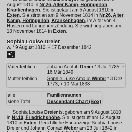
August 1810 in
Nr.26, Alter Kamp, Höringerloh,
Krankenhagen
. Sie ist getauft am 5 August 1810 in
Exten
. Sie stirbt an am 9 November 1814 in
Nr.26, Alter
Kamp, Höringerloh, Krankenhagen
, im Alter von 4;
Husten und Lungenentzündung. Sie wird begraben am
13 November 1814 in
Exten
.
Sophia Louise Dreier
w, * 9 August 1810, + 17 Dezember 1842
Vater-leiblich
Johann Adolph
Dreier
* 3 Jul 1785, +
16 Mär 1849
Mutter-leiblich
Sophie Luise Amalie
Winter
* 3 Dez
1773, + 10 Mai 1838
alle
Familiennamen
siehe Tafel
Descendant Chart (Box)
Sophia Louise
Dreier
ist geboren am 9 August 1810
in
Nr.10, Friedrichshöhe
. Sie ist getauft am 12 August
1810 in
Exten
. Gerichtliche Eheanzeige Sophia Louise
Dreier und
Johann Conrad
Weber
am 23 Juli 1842 in