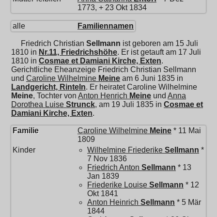
1773, + 23 Okt 1834
alle
Familiennamen
Friedrich Christian
Sellmann
ist geboren am 15 Juli
1810 in
Nr.11, Friedrichshöhe
. Er ist getauft am 17 Juli
1810 in
Cosmae et Damiani Kirche, Exten
.
Gerichtliche Eheanzeige Friedrich Christian Sellmann
und
Caroline Wilhelmine
Meine
am 6 Juni 1835 in
Landgericht, Rinteln
. Er heiratet
Caroline Wilhelmine
Meine
, Tochter von
Anton Henrich
Meine
und
Anna
Dorothea Luise
Strunck
, am 19 Juli 1835 in
Cosmae et
Damiani Kirche, Exten
.
Familie
Caroline Wilhelmine
Meine
* 11 Mai
1809
Kinder
Wilhelmine Friederike
Sellmann
*
7 Nov 1836
Friedrich Anton
Sellmann
* 13
Jan 1839
Friederike Louise
Sellmann
* 12
Okt 1841
Anton Heinrich
Sellmann
* 5 Mär
1844