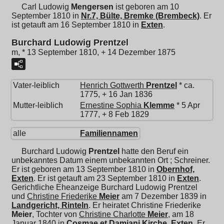
Carl Ludowig
Mengersen
ist geboren am 10
September 1810 in
Nr.7, Bülte, Bremke (Brembeck)
. Er
ist getauft am 16 September 1810 in
Exten
.
Burchard Ludowig Prentzel
m, * 13 September 1810, + 14 Dezember 1875
Vater-leiblich
Henrich Gottwerth
Prentzel
* ca.
1775, + 16 Jan 1836
Mutter-leiblich
Ernestine Sophia
Klemme
* 5 Apr
1777, + 8 Feb 1829
alle
Familiennamen
Burchard Ludowig
Prentzel
hatte den Beruf ein
unbekanntes Datum einem unbekannten Ort ; Schreiner.
Er ist geboren am 13 September 1810 in
Obernhof,
Exten
. Er ist getauft am 23 September 1810 in
Exten
.
Gerichtliche Eheanzeige Burchard Ludowig Prentzel
und
Christine Friederike
Meier
am 7 Dezember 1839 in
Landgericht, Rinteln
. Er heiratet
Christine Friederike
Meier
, Tochter von
Christine Charlotte
Meier
, am 18
Januar 1840 in
Cosmae et Damiani Kirche, Exten
. Er