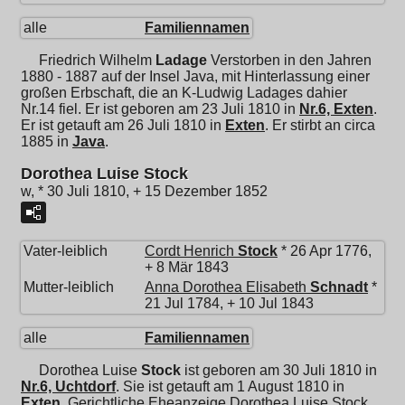
alle
Familiennamen
Friedrich Wilhelm
Ladage
Verstorben in den Jahren
1880 - 1887 auf der Insel Java, mit Hinterlassung einer
großen Erbschaft, die an K-Ludwig Ladages dahier
Nr.14 fiel. Er ist geboren am 23 Juli 1810 in
Nr.6, Exten
.
Er ist getauft am 26 Juli 1810 in
Exten
. Er stirbt an circa
1885 in
Java
.
Dorothea Luise Stock
w, * 30 Juli 1810, + 15 Dezember 1852
Vater-leiblich
Cordt Henrich
Stock
* 26 Apr 1776,
+ 8 Mär 1843
Mutter-leiblich
Anna Dorothea Elisabeth
Schnadt
*
21 Jul 1784, + 10 Jul 1843
alle
Familiennamen
Dorothea Luise
Stock
ist geboren am 30 Juli 1810 in
Nr.6, Uchtdorf
. Sie ist getauft am 1 August 1810 in
Exten
. Gerichtliche Eheanzeige Dorothea Luise Stock