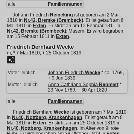
alle
Familiennamen
Johann Friedrich
Reineking
ist geboren am 2 Mai
1810 in
Nr.42, Bremke (Brembeck)
. Er ist getauft am 6
Mai 1810 in
Exten
. Er stirbt an am 13 Februar 1811 in
Nr.42, Bremke (Brembeck)
; Masern. Er wird begraben
am 15 Februar 1811 in
Exten
.
Friedrich Bernhard Wecke
m, * 7 Mai 1810, + 25 Oktober 1819
Vater-leiblich
Johann Friedrich
Wecke
* ca. 1769,
+ 9 Jun 1839
Mutter-leiblich
Anna Cathriana Sophia
Rehmert
*
23 Nov 1769, + 30 Apr 1820
alle
Familiennamen
Friedrich Bernhard
Wecke
ist geboren am 7 Mai 1810
in
Nr.40, Nottberg, Krankenhagen
. Er ist getauft am 8
Mai 1810 in
Exten
. Er stirbt an am 25 Oktober 1819 in
Nr.40, Nottberg, Krankenhagen
, im Alter von 9; rote
Ruhr. Er wird begraben am 28 Oktober 1819 in
Exten
.