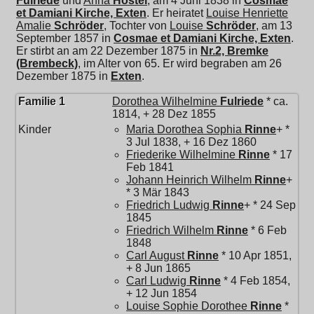
Fulriede
und
Anna
Hostei
, am 4 Juni 1838 in
Cosmae
et Damiani Kirche, Exten
. Er heiratet
Louise Henriette
Amalie
Schröder
, Tochter von
Louise
Schröder
, am 13
September 1857 in
Cosmae et Damiani Kirche, Exten
.
Er stirbt an am 22 Dezember 1875 in
Nr.2, Bremke
(Brembeck)
, im Alter von 65. Er wird begraben am 26
Dezember 1875 in
Exten
.
Familie 1
Dorothea Wilhelmine
Fulriede
* ca.
1814, + 28 Dez 1855
Kinder
Maria Dorothea Sophia
Rinne
+ *
3 Jul 1838, + 16 Dez 1860
Friederike Wilhelmine
Rinne
* 17
Feb 1841
Johann Heinrich Wilhelm
Rinne
+
* 3 Mär 1843
Friedrich Ludwig
Rinne
+ * 24 Sep
1845
Friedrich Wilhelm
Rinne
* 6 Feb
1848
Carl August
Rinne
* 10 Apr 1851,
+ 8 Jun 1865
Carl Ludwig
Rinne
* 4 Feb 1854,
+ 12 Jun 1854
Louise Sophie Dorothee
Rinne
*