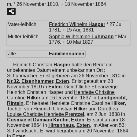
m, * 26 November 1810, + 18 November 1864
Vater-leiblich
Friedrich Wilhelm
Hasper
* 27 Jul
1781, + 15 Aug 1831
Mutter-leiblich
Sophia Wilhelmine
Luhmann
* Mär
1776, + 10 Mai 1827
alle
Familiennamen
Heinrich Christian
Hasper
hatte den Beruf ein
unbekanntes Datum einem unbekannten Ort ;
Schuhmacher. Er ist geboren am 26 November 1810 in
Nr.32, Eisenhammer, Exten
. Er ist getauft am 28
November 1810 in
Exten
. Gerichtliche Eheanzeige
Heinrich Christian Hasper und
Henriette Christine
Caroline
Hilker
am 16 Dezember 1837 in
Landgericht,
Rinteln
. Er heiratet
Henriette Christine Caroline
Hilker
,
Tochter von
Heinrich Christian
Hilker
und
Dorothea
Louise Charlotte Henriette
Prentzel
, am 2 Juni 1838 in
Cosmae et Damiani Kirche, Exten
. Er stirbt an am 18
November 1864 in
Hirtenhaus, Exten
, im Alter von 53;
Schwindsucht. Er wird begraben am 20 November 1864
in
Exten
.