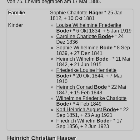
von 75. Er wird begraben am 17 Mai 1886.
Familie
Sophie Charlotte
Häger
* 25 Jan
1812, + 10 Okt 1881
Kinder
Louise Wilhelmine Friederike
Bode
+ * 6 Okt 1834, + 5 Jan 1919
Caroline Charlotte
Bode
+ * 24
Dez 1836
Sophie Wilhelmine
Bode
* 8 Sep
1839, + 27 Dez 1841
Heinrich Wilhelm
Bode
+ * 11 Mai
1842, + 21 Jun 1915
Friederike Louise Henriette
Bode
+ * 20 Okt 1844, + 7 Mai
1910
Heinrich Conrad
Bode
* 22 Mai
1847, + 15 Feb 1848
Wilhelmine Friederike Charlotte
Bode
+ * 4 Feb 1849
Karl Heinrich August
Bode
+ * 22
Sep 1851, + 23 Aug 1921
Friedrich Wilhelm
Bode
+ * 17
Sep 1856, + 2 Jun 1923
Heinrich Christian Hasper