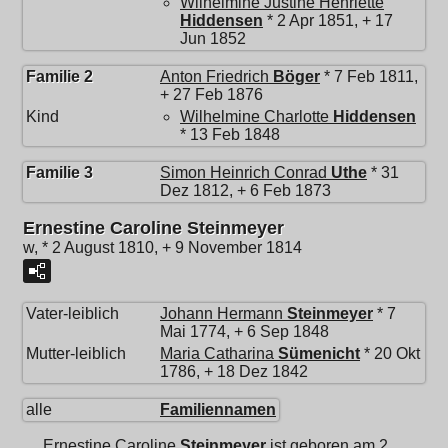
Wilhelmine Justine Henriette
Hiddensen
* 2 Apr 1851, + 17
Jun 1852
Familie 2
Anton Friedrich
Böger
* 7 Feb 1811,
+ 27 Feb 1876
Kind
Wilhelmine Charlotte
Hiddensen
* 13 Feb 1848
Familie 3
Simon Heinrich Conrad
Uthe
* 31
Dez 1812, + 6 Feb 1873
Ernestine Caroline Steinmeyer
w, * 2 August 1810, + 9 November 1814
Vater-leiblich
Johann Hermann
Steinmeyer
* 7
Mai 1774, + 6 Sep 1848
Mutter-leiblich
Maria Catharina
Sümenicht
* 20 Okt
1786, + 18 Dez 1842
alle
Familiennamen
Ernestine Caroline
Steinmeyer
ist geboren am 2