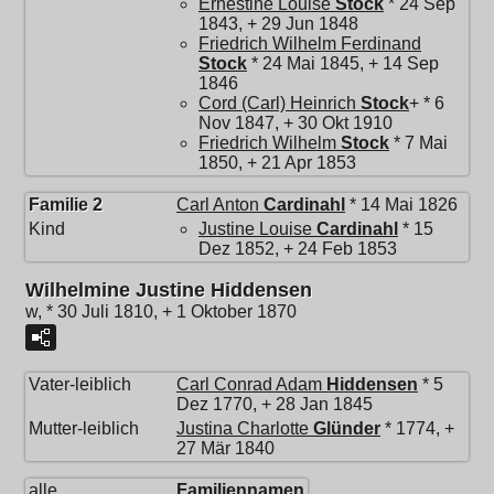
Ernestine Louise
Stock
* 24 Sep
1843, + 29 Jun 1848
Friedrich Wilhelm Ferdinand
Stock
* 24 Mai 1845, + 14 Sep
1846
Cord (Carl) Heinrich
Stock
+ * 6
Nov 1847, + 30 Okt 1910
Friedrich Wilhelm
Stock
* 7 Mai
1850, + 21 Apr 1853
Familie 2
Carl Anton
Cardinahl
* 14 Mai 1826
Kind
Justine Louise
Cardinahl
* 15
Dez 1852, + 24 Feb 1853
Wilhelmine Justine Hiddensen
w, * 30 Juli 1810, + 1 Oktober 1870
Vater-leiblich
Carl Conrad Adam
Hiddensen
* 5
Dez 1770, + 28 Jan 1845
Mutter-leiblich
Justina Charlotte
Glünder
* 1774, +
27 Mär 1840
alle
Familiennamen