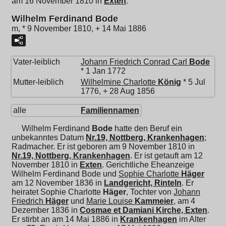
am 16 November 1810 in
Exten
.
Wilhelm Ferdinand Bode
m, * 9 November 1810, + 14 Mai 1886
Vater-leiblich
Johann Friedrich Conrad Carl
Bode
* 1 Jan 1772
Mutter-leiblich
Wilhelmine Charlotte
König
* 5 Jul
1776, + 28 Aug 1856
alle
Familiennamen
Wilhelm Ferdinand
Bode
hatte den Beruf ein
unbekanntes Datum
Nr.19, Nottberg, Krankenhagen
;
Radmacher. Er ist geboren am 9 November 1810 in
Nr.19, Nottberg, Krankenhagen
. Er ist getauft am 12
November 1810 in
Exten
. Gerichtliche Eheanzeige
Wilhelm Ferdinand Bode und
Sophie Charlotte
Häger
am 12 November 1836 in
Landgericht, Rinteln
. Er
heiratet
Sophie Charlotte
Häger
, Tochter von
Johann
Friedrich
Häger
und
Marie Louise
Kammeier
, am 4
Dezember 1836 in
Cosmae et Damiani Kirche, Exten
.
Er stirbt an am 14 Mai 1886 in
Krankenhagen
im Alter