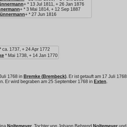
ünnermann
+ * 13 Jul 1811, + 26 Jan 1876
nnermann
+ * 3 Mai 1814, + 12 Sep 1887
ünnermann
+ * 27 Jun 1816
* ca. 1737, + 24 Apr 1772
ke
* Mai 1738, + 14 Jan 1770
Juli 1768 in
Bremke (Brembeck)
. Er ist getauft am 17 Juli 1768
ken. Er wird begraben am 25 September 1768 in
Exten
.
ina
Noltemeyer
, Tochter von
Johann Behrend
Noltemeyer
un