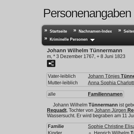
Personenangaben
Startseite
Nachnamen-Index
Seite
Kriminelle Personen
Johann Wilhelm Tünnermann
m, * 3 Dezember 1767, + 8 Juni 1823
Vater-leiblich
Johann Tönjes
Tünn
Mutter-leiblich
Anna Sophia Charlot
alle
Familiennamen
Johann Wilhelm
Tünnermann
ist ge
Requadt
, Tochter von
Johann Jürgen
Re
Wassersucht. Er wird begraben am 11 Ju
Familie
Sophie Christine Elis
Kinder
Henrich Wilhelm
T