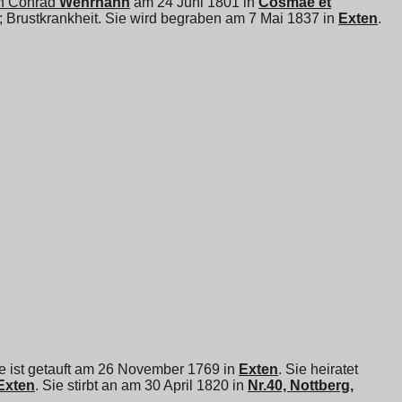
n Conrad
Wehrhahn
am 24 Juni 1801 in
Cosmae et
7; Brustkrankheit. Sie wird begraben am 7 Mai 1837 in
Exten
.
ie ist getauft am 26 November 1769 in
Exten
. Sie heiratet
Exten
. Sie stirbt an am 30 April 1820 in
Nr.40, Nottberg,