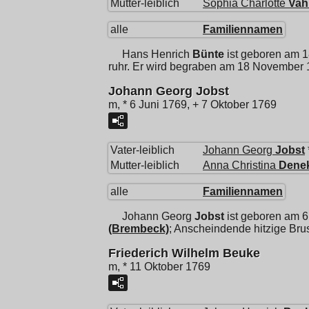
Mutter-leiblich
Sophia Charlotte
Vah
alle
Familiennamen
Hans Henrich
Bünte
ist geboren am 1
ruhr. Er wird begraben am 18 November 
Johann Georg Jobst
m, * 6 Juni 1769, + 7 Oktober 1769
Vater-leiblich
Johann Georg
Jobst
Mutter-leiblich
Anna Christina
Dene
alle
Familiennamen
Johann Georg
Jobst
ist geboren am 6
(Brembeck)
; Anscheindende hitzige Bru
Friederich Wilhelm Beuke
m, * 11 Oktober 1769