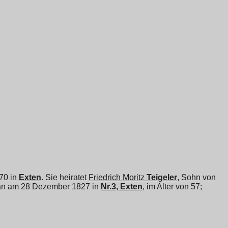
770 in
Exten
. Sie heiratet
Friedrich Moritz
Teigeler
, Sohn von
bt an am 28 Dezember 1827 in
Nr.3, Exten
, im Alter von 57;