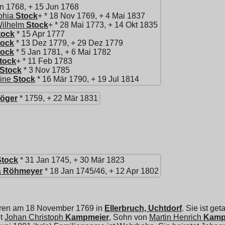
n 1768, + 15 Jun 1768
phia
Stock
+ * 18 Nov 1769, + 4 Mai 1837
Wilhelm
Stock
+ * 28 Mai 1773, + 14 Okt 1835
tock
* 15 Apr 1777
tock
* 13 Dez 1779, + 29 Dez 1779
tock
* 5 Jan 1781, + 6 Mai 1782
tock
+ * 11 Feb 1783
Stock
* 3 Nov 1785
ine
Stock
* 16 Mär 1790, + 19 Jul 1814
löger
* 1759, + 22 Mär 1831
Stock
* 31 Jan 1745, + 30 Mär 1823
a
Röhmeyer
* 18 Jan 1745/46, + 12 Apr 1802
oren am 18 November 1769 in
Ellerbruch, Uchtdorf
. Sie ist g
et
Johan Christoph
Kampmeier
, Sohn von
Martin Henrich
Kamp