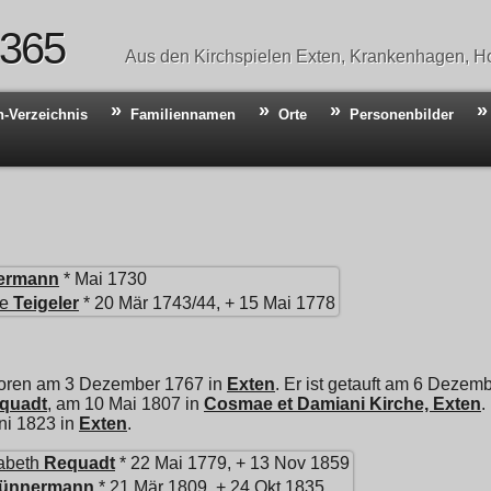
 365
Aus den Kirchspielen Exten, Krankenhagen, Ho
n-Verzeichnis
Familiennamen
Orte
Personenbilder
ermann
* Mai 1730
te
Teigeler
* 20 Mär 1743/44, + 15 Mai 1778
boren am 3 Dezember 1767 in
Exten
. Er ist getauft am 6 Dezem
quadt
, am 10 Mai 1807 in
Cosmae et Damiani Kirche, Exten
.
ni 1823 in
Exten
.
abeth
Requadt
* 22 Mai 1779, + 13 Nov 1859
ünnermann
* 21 Mär 1809, + 24 Okt 1835