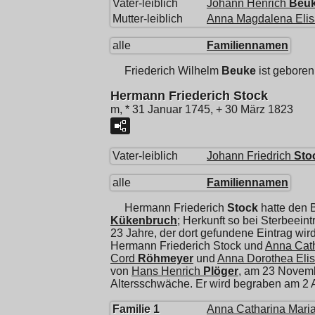
Vater-leiblich
Johann Henrich
Beu
Mutter-leiblich
Anna Magdalena Elis
alle
Familiennamen
Friederich Wilhelm
Beuke
ist geboren
Hermann Friederich Stock
m, * 31 Januar 1745, + 30 März 1823
Vater-leiblich
Johann Friedrich
Sto
alle
Familiennamen
Hermann Friederich
Stock
hatte den 
Kükenbruch
; Herkunft so bei Sterbeein
23 Jahre, der dort gefundene Eintrag wird
Hermann Friederich Stock und
Anna Cath
Cord
Röhmeyer
und
Anna Dorothea Eli
von
Hans Henrich
Plöger
, am 23 Novem
Altersschwäche. Er wird begraben am 2 A
Familie 1
Anna Catharina Mari