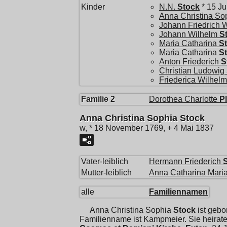
Kinder
N.N.
Stock
* 15 Ju
Anna Christina So
Johann Friedrich 
Johann Wilhelm
S
Maria Catharina
S
Maria Catharina
S
Anton Friederich
S
Christian Ludowig
Friederica Wilhelm
Familie 2
Dorothea Charlotte
P
Anna Christina Sophia Stock
w, * 18 November 1769, + 4 Mai 1837
Vater-leiblich
Hermann Friederich
Mutter-leiblich
Anna Catharina Mari
alle
Familiennamen
Anna Christina Sophia
Stock
ist geb
Familienname ist Kampmeier. Sie heirat