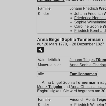
Familie
Johann Friedrich
We
Kinder
Johann Friedrich
Friederica Henriett
Sophie Wilhelmin
Caroline Sophie
W
Friedrich Bernhard
Anna Engel Sophia Tünnermann
w, * 28 März 1770, + 28 Dezember 1827
Vater-leiblich
Johann Tönjes
Tünn
Mutter-leiblich
Anna Sophia Charlot
alle
Familiennamen
Anna Engel Sophia
Tünnermann
ist
Moritz
Teigeler
und
Anna Christina Ilsab
Engbrüstigkeit. Sie wird begraben am 3
Familie
Friedrich Moritz
Teige
Kinder
Friedrich Wilhelm