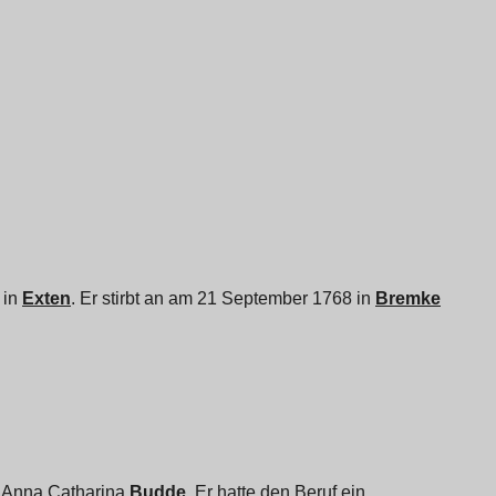
 in
Exten
. Er stirbt an am 21 September 1768 in
Bremke
d
Anna Catharina
Budde
. Er hatte den Beruf ein