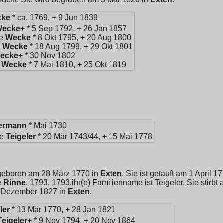
cke
* ca. 1769, + 9 Jun 1839
Wecke
+ * 5 Sep 1792, + 26 Jan 1857
e
Wecke
* 8 Okt 1795, + 20 Aug 1800
e
Wecke
* 18 Aug 1799, + 29 Okt 1801
ecke
+ * 30 Nov 1802
Wecke
* 7 Mai 1810, + 25 Okt 1819
ermann
* Mai 1730
te
Teigeler
* 20 Mär 1743/44, + 15 Mai 1778
 geboren am 28 März 1770 in
Exten
. Sie ist getauft am 1 April 1
e
Rinne
, 1793. 1793,ihr(e) Familienname ist Teigeler. Sie stir
0 Dezember 1827 in
Exten
.
ler
* 13 Mär 1770, + 28 Jan 1821
Teigeler
+ * 9 Nov 1794, + 20 Nov 1864