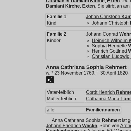
Cosmae et Damiani Kirche, Exten
. 24 
Damiani Kirche, Exten
. Sie stirbt an a
Familie 1
Johan Christoph
Kam
Kind
Johann Christoph
Familie 2
Johann Conrad
Wehr
Kinder
Heinrich Wilhelm
Sophia Henriette
W
Henrich Gottfried
W
Christian Ludowig
Anna Cathriana Sophia Rehmert
w, * 23 November 1769, + 30 April 1820
Vater-leiblich
Cordt Henrich
Rehme
Mutter-leiblich
Catharina Maria
Tün
alle
Familiennamen
Anna Cathriana Sophia
Rehmert
ist 
Johann Friedrich
Wecke
, Sohn von
Aren
Krankenhagen
, im Alter von 50; Wasse