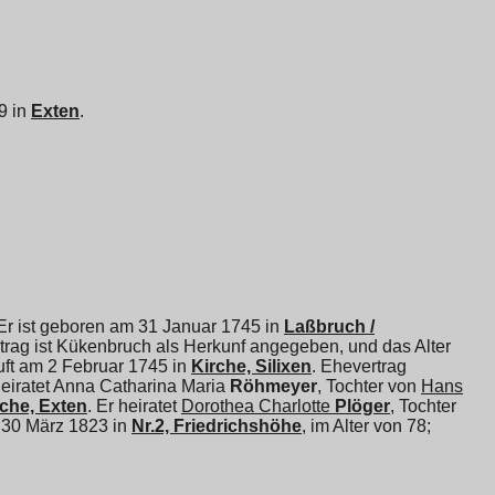
69 in
Exten
.
Er ist geboren am 31 Januar 1745 in
Laßbruch /
ntrag ist Kükenbruch als Herkunf angegeben, und das Alter
auft am 2 Februar 1745 in
Kirche, Silixen
. Ehevertrag
eiratet
Anna Catharina Maria
Röhmeyer
, Tochter von
Hans
che, Exten
. Er heiratet
Dorothea Charlotte
Plöger
, Tochter
m 30 März 1823 in
Nr.2, Friedrichshöhe
, im Alter von 78;