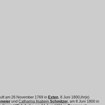
etauft am 26 November 1769 in
Exten
. 8 Juni 1800,ihr(e)
meier
und
Catharina Ilsabein
Schmitzer
, am 8 Juni 1800 in