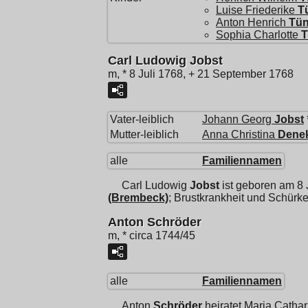
Luise Friederike
T
Anton Henrich
Tü
Sophia Charlotte
T
Carl Ludowig Jobst
m, * 8 Juli 1768, + 21 September 1768
Vater-leiblich
Johann Georg
Jobst
Mutter-leiblich
Anna Christina
Dene
alle
Familiennamen
Carl Ludowig
Jobst
ist geboren am 8 
(Brembeck)
; Brustkrankheit und Schür
Anton Schröder
m, * circa 1744/45
alle
Familiennamen
Anton
Schröder
heiratet
Maria Cathar