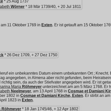
ke
* 25 Aug 1737
abeth
Wörner
* 18 Mär 1739/40, + 20 Jul 1811
 am 11 Oktober 1769 in
Exten
. Er ist getauft am 15 Oktober 17
ck
* 26 Dez 1709, + 27 Dez 1750
Beruf ein unbekanntes Datum einem unbekannten Ort ; Knecht. 
trag angegeben, in Almena aber nicht gefunden, beim Heiratsei
 richtig sein, da auch der Stiefvater angegeben wird. Er ist get
arina Maria
Röhmeyer
unterzeichnet am am 5 März 1768. Er h
sabeth
Neelmeyer
, am 13 April 1768 in
Cosmae et Damiani Kir
ber 1802 in
Cosmae et Damiani Kirche, Exten
. Er stirbt an a
pril 1823 in
Exten
.
a
Röhmeyer
* 18 Jan 1745/46, + 12 Apr 1802