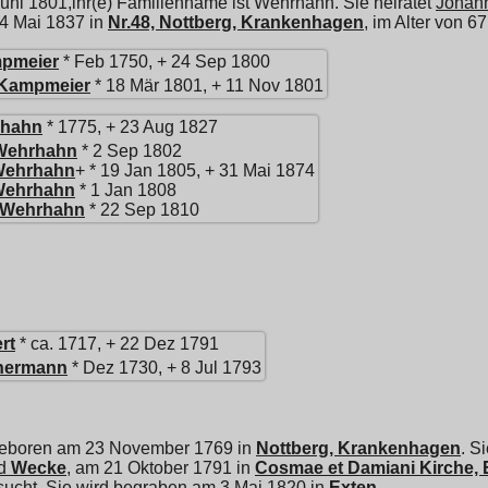
Juni 1801,ihr(e) Familienname ist Wehrhahn. Sie heiratet
Johan
m 4 Mai 1837 in
Nr.48, Nottberg, Krankenhagen
, im Alter von 6
pmeier
* Feb 1750, + 24 Sep 1800
Kampmeier
* 18 Mär 1801, + 11 Nov 1801
hahn
* 1775, + 23 Aug 1827
Wehrhahn
* 2 Sep 1802
ehrhahn
+ * 19 Jan 1805, + 31 Mai 1874
ehrhahn
* 1 Jan 1808
Wehrhahn
* 22 Sep 1810
rt
* ca. 1717, + 22 Dez 1791
nermann
* Dez 1730, + 8 Jul 1793
geboren am 23 November 1769 in
Nottberg, Krankenhagen
. S
d
Wecke
, am 21 Oktober 1791 in
Cosmae et Damiani Kirche, 
rsucht. Sie wird begraben am 3 Mai 1820 in
Exten
.