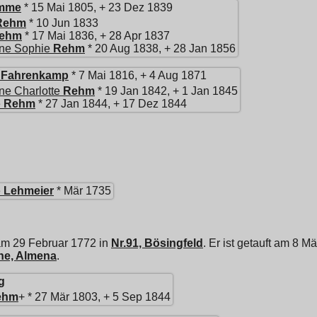
mme
* 15 Mai 1805, + 23 Dez 1839
Rehm
* 10 Jun 1833
ehm
* 17 Mai 1836, + 28 Apr 1837
ine Sophie
Rehm
* 20 Aug 1838, + 28 Jan 1856
Fahrenkamp
* 7 Mai 1816, + 4 Aug 1871
ne Charlotte
Rehm
* 19 Jan 1842, + 1 Jan 1845
e
Rehm
* 27 Jan 1844, + 17 Dez 1844
e
Lehmeier
* Mär 1735
am 29 Februar 1772 in
Nr.91, Bösingfeld
. Er ist getauft am 8 M
he, Almena
.
g
ehm
+ * 27 Mär 1803, + 5 Sep 1844