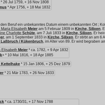
* 26 Jul 1759, + 16 Nov 1808
mus
* Apr 1756, + 18 Mai 1832
 den Beruf ein unbekanntes Datum einem unbekannten Ort ; Kol
 Maria Elisabeth
Meier
am 5 Februar 1809 in
Kirche, Silixen
. 
ine Charlotte
Schüte
, am 7 Juli 1833 in
Kirche, Silixen
. Er hei
er
, am 1 September 1833 in
Kirche, Silixen
. Er stirbt an am 6 
, Laßbruch / Kükenbruch
, im Alter von 89. Er wird begraben 
 Elisabeth
Meier
* ca. 1782, + 9 Apr 1832
ck
+ * 10 Mai 1816, + 18 Apr 1885
Kettelhake
* 15 Jan 1806, + 25 Dez 1879
er
* 21 Mär 1783, + 26 Nov 1833
ck
* ca. 1730/31, + 17 Nov 1788