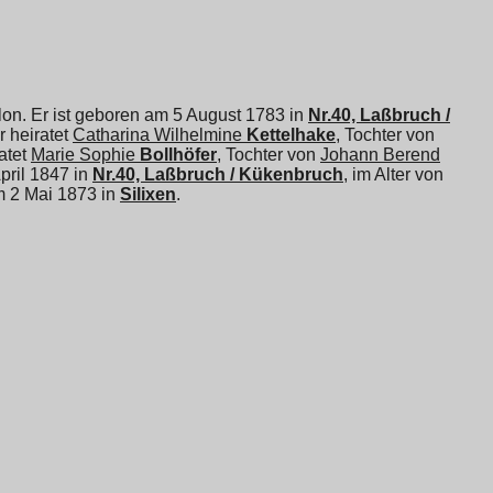
on. Er ist geboren am 5 August 1783 in
Nr.40, Laßbruch /
Er heiratet
Catharina Wilhelmine
Kettelhake
, Tochter von
ratet
Marie Sophie
Bollhöfer
, Tochter von
Johann Berend
April 1847 in
Nr.40, Laßbruch / Kükenbruch
, im Alter von
am 2 Mai 1873 in
Silixen
.