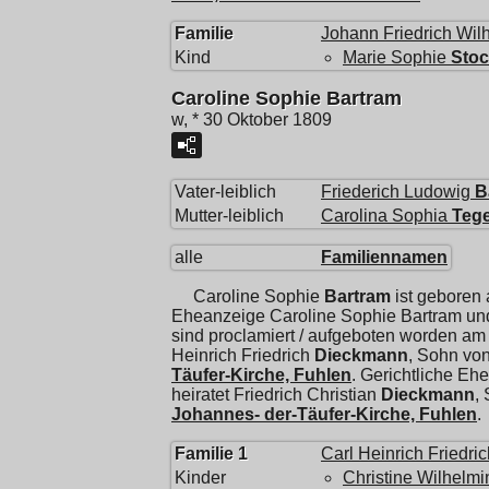
Familie
Johann Friedrich Wil
Kind
Marie Sophie
Sto
Caroline Sophie Bartram
w, * 30 Oktober 1809
Vater-leiblich
Friederich Ludowig
B
Mutter-leiblich
Carolina Sophia
Teg
alle
Familiennamen
Caroline Sophie
Bartram
ist geboren
Eheanzeige Caroline Sophie Bartram u
sind proclamiert / aufgeboten worden am
Heinrich Friedrich
Dieckmann
, Sohn vo
Täufer-Kirche, Fuhlen
. Gerichtliche E
heiratet
Friedrich Christian
Dieckmann
,
Johannes- der-Täufer-Kirche, Fuhlen
.
Familie 1
Carl Heinrich Friedric
Kinder
Christine Wilhelmi