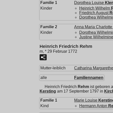
Familie 1
Dorothea Louise
Kle
Kinder
Heinrich Wilhelm
Friedrich August
R
Dorothea Wilhelm
Familie 2
Anna Maria Charlotte
Kinder
Dorothea Wilhelmi
Justine Wilhelmin
Heinrich Friedrich Rehm
m, * 29 Februar 1772
Mutter-leiblich
Catharina Margareth
alle
Familiennamen
Heinrich Friedrich
Rehm
ist geboren 
Kersting
am 17 September 1797 in
Kirc
Familie 1
Marie Louise
Kerstin
Kind
Hermann Anton
R