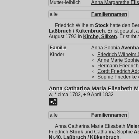
Mutter-leiblich
Anna Margarethe Eli
alle
Familiennamen
Friedrich Wilhelm
Stock
hatte den Ber
Laßbruch / Kükenbruch
. Er ist getauf
August 1793 in
Kirche, Silixen
. Er stirb
Familie
Anna Sophia
Avenha
Kinder
Friedrich Wilhelm
Anne Marie Sophi
Hermann Friedrich
Cordt Friedrich Ado
Sophie Friederike
Anna Catharina Maria Elisabeth M
w, * circa 1782, + 9 April 1832
alle
Familiennamen
Anna Catharina Maria Elisabeth
Meie
Friedrich
Stock
und
Catharina Sophie
A
Nr.40, Laßbruch / Kükenbruch
.