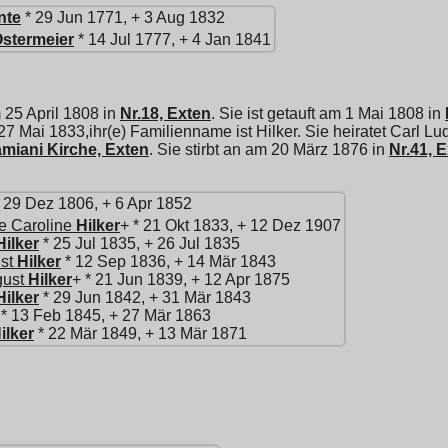
nte
* 29 Jun 1771, + 3 Aug 1832
stermeier
* 14 Jul 1777, + 4 Jan 1841
 25 April 1808 in
Nr.18, Exten
. Sie ist getauft am 1 Mai 1808 in
 27 Mai 1833,ihr(e) Familienname ist Hilker. Sie heiratet
Carl Lu
miani Kirche, Exten
. Sie stirbt an am 20 März 1876 in
Nr.41, 
 29 Dez 1806, + 6 Apr 1852
te Caroline
Hilker
+ * 21 Okt 1833, + 12 Dez 1907
Hilker
* 25 Jul 1835, + 26 Jul 1835
st
Hilker
* 12 Sep 1836, + 14 Mär 1843
gust
Hilker
+ * 21 Jun 1839, + 12 Apr 1875
Hilker
* 29 Jun 1842, + 31 Mär 1843
* 13 Feb 1845, + 27 Mär 1863
ilker
* 22 Mär 1849, + 13 Mär 1871