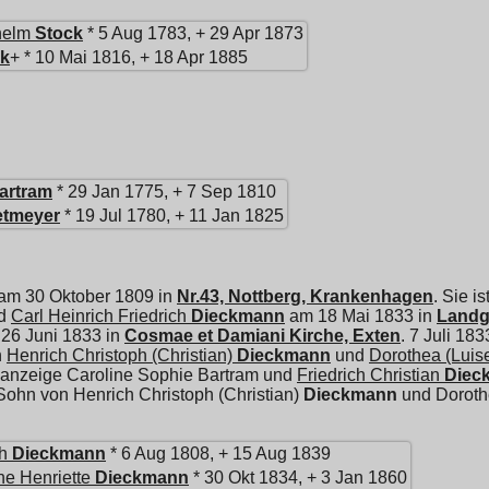
helm
Stock
* 5 Aug 1783, + 29 Apr 1873
ck
+ * 10 Mai 1816, + 18 Apr 1885
artram
* 29 Jan 1775, + 7 Sep 1810
etmeyer
* 19 Jul 1780, + 11 Jan 1825
 am 30 Oktober 1809 in
Nr.43, Nottberg, Krankenhagen
. Sie i
nd
Carl Heinrich Friedrich
Dieckmann
am 18 Mai 1833 in
Landge
 26 Juni 1833 in
Cosmae et Damiani Kirche, Exten
. 7 Juli 18
n
Henrich Christoph (Christian)
Dieckmann
und
Dorothea (Luis
heanzeige Caroline Sophie Bartram und
Friedrich Christian
Diec
 Sohn von
Henrich Christoph (Christian)
Dieckmann
und
Doroth
h
Dieckmann
* 6 Aug 1808, + 15 Aug 1839
ne Henriette
Dieckmann
* 30 Okt 1834, + 3 Jan 1860