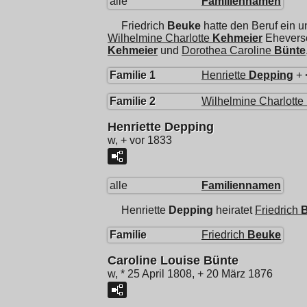
alle
Familiennamen
Friedrich
Beuke
hatte den Beruf ein u
Wilhelmine Charlotte
Kehmeier
Eheversc
Kehmeier
und
Dorothea Caroline
Bünte
Familie 1
Henriette
Depping
+ 
Familie 2
Wilhelmine Charlotte
Henriette Depping
w, + vor 1833
alle
Familiennamen
Henriette
Depping
heiratet
Friedrich
Familie
Friedrich
Beuke
Caroline Louise Bünte
w, * 25 April 1808, + 20 März 1876