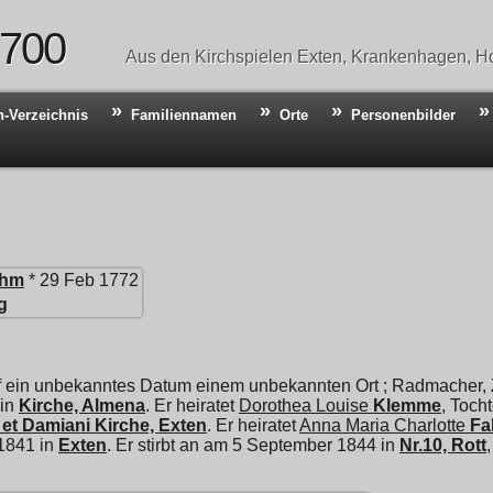
 700
Aus den Kirchspielen Exten, Krankenhagen, Ho
n-Verzeichnis
Familiennamen
Orte
Personenbilder
hm
* 29 Feb 1772
g
f ein unbekanntes Datum einem unbekannten Ort ; Radmacher, 
 in
Kirche, Almena
. Er heiratet
Dorothea Louise
Klemme
, Toch
et Damiani Kirche, Exten
. Er heiratet
Anna Maria Charlotte
Fa
 1841 in
Exten
. Er stirbt an am 5 September 1844 in
Nr.10, Rott