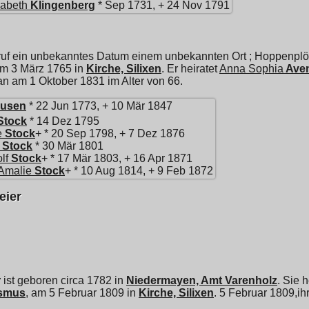
sabeth
Klingenberg
* Sep 1731, + 24 Nov 1791
uf ein unbekanntes Datum einem unbekannten Ort ; Hoppenplöc
t am 3 März 1765 in
Kirche, Silixen
. Er heiratet
Anna Sophia
Ave
t an am 1 Oktober 1831 im Alter von 66.
usen
* 22 Jun 1773, + 10 Mär 1847
Stock
* 14 Dez 1795
e
Stock
+ * 20 Sep 1798, + 7 Dez 1876
Stock
* 30 Mär 1801
lf
Stock
+ * 17 Mär 1803, + 16 Apr 1871
 Amalie
Stock
+ * 10 Aug 1814, + 9 Feb 1872
eier
r
ist geboren circa 1782 in
Niedermayen, Amt Varenholz
. Sie 
smus
, am 5 Februar 1809 in
Kirche, Silixen
. 5 Februar 1809,ihr