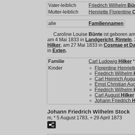
Vater-leiblich
Friedrich Wilhelm
Bü
Mutter-leiblich
Henriette Florentine
O
alle
Familiennamen
Caroline Louise
Bünte
ist geboren am
am 4 Mai 1833 in
Landgericht, Rinteln
.
Hilker
, am 27 Mai 1833 in
Cosmae et Da
in
Exten
.
Familie
Carl Ludowig
Hilker
*
Kinder
Florentine Henriet
Friedrich Wilhelm
Carl Heinrich Augu
Ernst Christian Au
Friedrich Wilhelm
Carl August
Hilker
Johann Friedrich
H
Johann Friedrich Wilhelm Stock
m, * 5 August 1783, + 29 April 1873