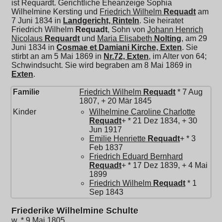
ist Requardt. Gerichtliche Eheanzeige Sophia
Wilhelmine Kersting und
Friedrich Wilhelm
Requadt
am
7 Juni 1834 in
Landgericht, Rinteln
. Sie heiratet
Friedrich Wilhelm
Requadt
, Sohn von
Johann Henrich
Nicolaus
Requardt
und
Maria Elisabeth
Nolting
, am 29
Juni 1834 in
Cosmae et Damiani Kirche, Exten
. Sie
stirbt an am 5 Mai 1869 in
Nr.72, Exten
, im Alter von 64;
Schwindsucht. Sie wird begraben am 8 Mai 1869 in
Exten
.
Familie
Friedrich Wilhelm
Requadt
* 7 Aug
1807, + 20 Mär 1845
Kinder
Wilhelmine Caroline Charlotte
Requadt
+ * 21 Dez 1834, + 30
Jun 1917
Emilie Henriette
Requadt
+ * 3
Feb 1837
Friedrich Eduard Bernhard
Requadt
+ * 17 Dez 1839, + 4 Mai
1899
Friedrich Wilhelm
Requadt
* 1
Sep 1843
Friederike Wilhelmine Schulte
w, * 9 Mai 1805