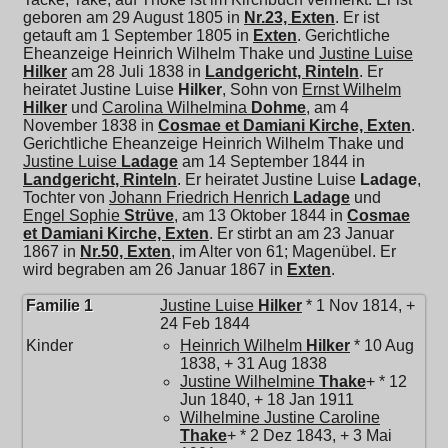
geboren am 29 August 1805 in
Nr.23, Exten
. Er ist
getauft am 1 September 1805 in
Exten
. Gerichtliche
Eheanzeige Heinrich Wilhelm Thake und
Justine Luise
Hilker
am 28 Juli 1838 in
Landgericht, Rinteln
. Er
heiratet
Justine Luise
Hilker
, Sohn von
Ernst Wilhelm
Hilker
und
Carolina Wilhelmina
Dohme
, am 4
November 1838 in
Cosmae et Damiani Kirche, Exten
.
Gerichtliche Eheanzeige Heinrich Wilhelm Thake und
Justine Luise
Ladage
am 14 September 1844 in
Landgericht, Rinteln
. Er heiratet
Justine Luise
Ladage
,
Tochter von
Johann Friedrich Henrich
Ladage
und
Engel Sophie
Strüve
, am 13 Oktober 1844 in
Cosmae
et Damiani Kirche, Exten
. Er stirbt an am 23 Januar
1867 in
Nr.50, Exten
, im Alter von 61; Magenübel. Er
wird begraben am 26 Januar 1867 in
Exten
.
Familie 1
Justine Luise
Hilker
* 1 Nov 1814, +
24 Feb 1844
Kinder
Heinrich Wilhelm
Hilker
* 10 Aug
1838, + 31 Aug 1838
Justine Wilhelmine
Thake
+ * 12
Jun 1840, + 18 Jan 1911
Wilhelmine Justine Caroline
Thake
+ * 2 Dez 1843, + 3 Mai