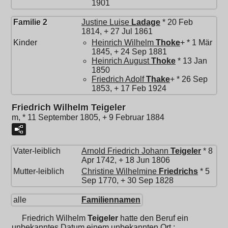
1901
Familie 2
Justine Luise
Ladage
* 20 Feb
1814, + 27 Jul 1861
Kinder
Heinrich Wilhelm
Thoke
+ * 1 Mär
1845, + 24 Sep 1881
Heinrich August
Thoke
* 13 Jan
1850
Friedrich Adolf
Thake
+ * 26 Sep
1853, + 17 Feb 1924
Friedrich Wilhelm Teigeler
m, * 11 September 1805, + 9 Februar 1884
Vater-leiblich
Arnold Friedrich Johann
Teigeler
* 8
Apr 1742, + 18 Jun 1806
Mutter-leiblich
Christine Wilhelmine
Friedrichs
* 5
Sep 1770, + 30 Sep 1828
alle
Familiennamen
Friedrich Wilhelm
Teigeler
hatte den Beruf ein
unbekanntes Datum einem unbekannten Ort ;