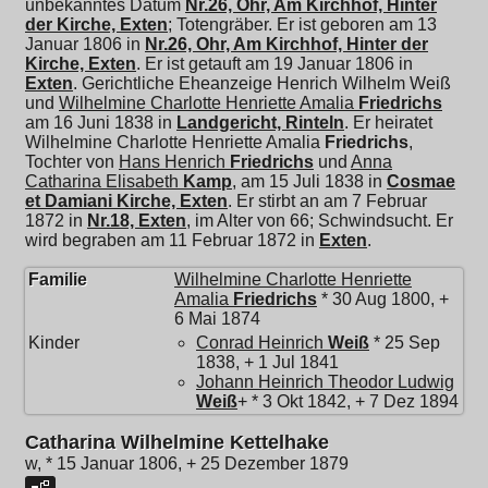
unbekanntes Datum
Nr.26, Ohr, Am Kirchhof, Hinter
der Kirche, Exten
; Totengräber. Er ist geboren am 13
Januar 1806 in
Nr.26, Ohr, Am Kirchhof, Hinter der
Kirche, Exten
. Er ist getauft am 19 Januar 1806 in
Exten
. Gerichtliche Eheanzeige Henrich Wilhelm Weiß
und
Wilhelmine Charlotte Henriette Amalia
Friedrichs
am 16 Juni 1838 in
Landgericht, Rinteln
. Er heiratet
Wilhelmine Charlotte Henriette Amalia
Friedrichs
,
Tochter von
Hans Henrich
Friedrichs
und
Anna
Catharina Elisabeth
Kamp
, am 15 Juli 1838 in
Cosmae
et Damiani Kirche, Exten
. Er stirbt an am 7 Februar
1872 in
Nr.18, Exten
, im Alter von 66; Schwindsucht. Er
wird begraben am 11 Februar 1872 in
Exten
.
Familie
Wilhelmine Charlotte Henriette
Amalia
Friedrichs
* 30 Aug 1800, +
6 Mai 1874
Kinder
Conrad Heinrich
Weiß
* 25 Sep
1838, + 1 Jul 1841
Johann Heinrich Theodor Ludwig
Weiß
+ * 3 Okt 1842, + 7 Dez 1894
Catharina Wilhelmine Kettelhake
w, * 15 Januar 1806, + 25 Dezember 1879