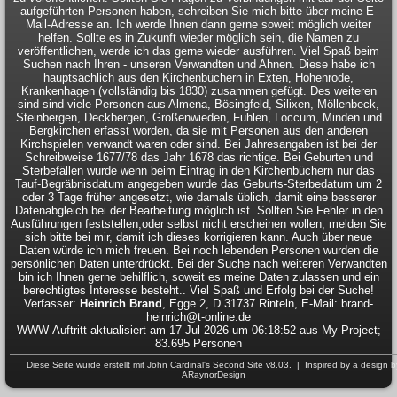
aufgeführten Personen haben, schreiben Sie mich bitte über meine E-
Mail-Adresse an. Ich werde Ihnen dann gerne soweit möglich weiter
helfen. Sollte es in Zukunft wieder möglich sein, die Namen zu
veröffentlichen, werde ich das gerne wieder ausführen. Viel Spaß beim
Suchen nach Ihren - unseren Verwandten und Ahnen. Diese habe ich
hauptsächlich aus den Kirchenbüchern in Exten, Hohenrode,
Krankenhagen (vollständig bis 1830) zusammen gefügt. Des weiteren
sind sind viele Personen aus Almena, Bösingfeld, Silixen, Möllenbeck,
Steinbergen, Deckbergen, Großenwieden, Fuhlen, Loccum, Minden und
Bergkirchen erfasst worden, da sie mit Personen aus den anderen
Kirchspielen verwandt waren oder sind. Bei Jahresangaben ist bei der
Schreibweise 1677/78 das Jahr 1678 das richtige. Bei Geburten und
Sterbefällen wurde wenn beim Eintrag in den Kirchenbüchern nur das
Tauf-Begräbnisdatum angegeben wurde das Geburts-Sterbedatum um 2
oder 3 Tage früher angesetzt, wie damals üblich, damit eine besserer
Datenabgleich bei der Bearbeitung möglich ist. Sollten Sie Fehler in den
Ausführungen feststellen,oder selbst nicht erscheinen wollen, melden Sie
sich bitte bei mir, damit ich dieses korrigieren kann. Auch über neue
Daten würde ich mich freuen. Bei noch lebenden Personen wurden die
persönlichen Daten unterdrückt. Bei der Suche nach weiteren Verwandten
bin ich Ihnen gerne behilflich, soweit es meine Daten zulassen und ein
berechtigtes Interesse besteht.. Viel Spaß und Erfolg bei der Suche!
Verfasser:
Heinrich Brand
, Egge 2, D 31737 Rinteln, E-Mail: brand-
heinrich@t-online.de
WWW-Auftritt aktualisiert am 17 Jul 2026 um 06:18:52 aus My Project;
83.695 Personen
Diese Seite wurde erstellt mit
John Cardinal's
Second Site
v8.03. | Inspired by a design b
ARaynorDesign