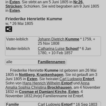
in
Exten
. Sie stirbt an am 5 Juni 1805 in
Nr.26,
Strücken
; Schürken. Sie wird begraben am 9 Juni 1805
in
Exten
.
Friederike Henriette Kumme
w, * 26 Mai 1805
Vater-leiblich
Johann Dietrich
Kumme
* 1759, +
25 Nov 1808
Mutter-leiblich
Catharina Luise
Schoof
* 6 Jan
1780, + 10 Feb 1857
alle
Familiennamen
Friederike Henriette
Kumme
ist geboren am 26 Mai
1805 in
Nottberg, Krankenhagen
. Sie ist getauft am 3
Juni 1805 in
Exten
. Sie heiratet
Carl Ludowig
Entorf
,
Sohn von
Hans Henrich Wilhelm
Entorf
und
Anna
Amalia Sophia Christina
Brockhausen
, am 4 November
1832 in
Cosmae et Damiani Kirche, Exten
. 4
November 1832,ihr(e) Familienname ist Entorf.
Familie
Carl Ludowig
Entorf
* 16 Sep 1803