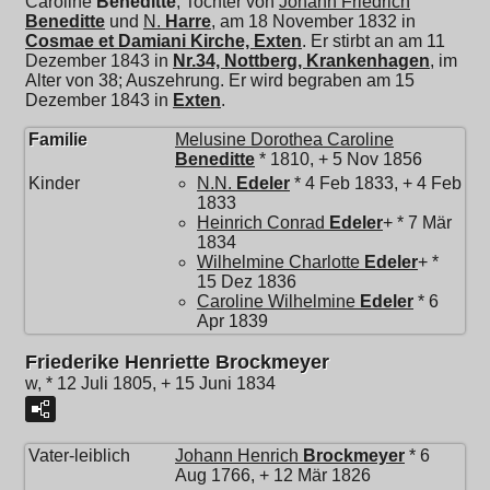
Caroline
Beneditte
, Tochter von
Johann Friedrich
Beneditte
und
N.
Harre
, am 18 November 1832 in
Cosmae et Damiani Kirche, Exten
. Er stirbt an am 11
Dezember 1843 in
Nr.34, Nottberg, Krankenhagen
, im
Alter von 38; Auszehrung. Er wird begraben am 15
Dezember 1843 in
Exten
.
Familie
Melusine Dorothea Caroline
Beneditte
* 1810, + 5 Nov 1856
Kinder
N.N.
Edeler
* 4 Feb 1833, + 4 Feb
1833
Heinrich Conrad
Edeler
+ * 7 Mär
1834
Wilhelmine Charlotte
Edeler
+ *
15 Dez 1836
Caroline Wilhelmine
Edeler
* 6
Apr 1839
Friederike Henriette Brockmeyer
w, * 12 Juli 1805, + 15 Juni 1834
Vater-leiblich
Johann Henrich
Brockmeyer
* 6
Aug 1766, + 12 Mär 1826