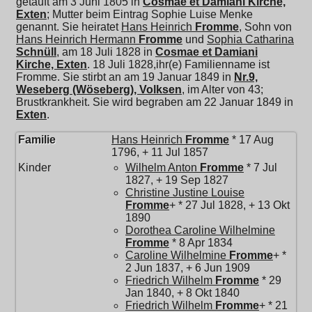
getauft am 3 Juni 1805 in
Cosmae et Damiani Kirche,
Exten
; Mutter beim Eintrag Sophie Luise Menke
genannt. Sie heiratet
Hans Heinrich
Fromme
, Sohn von
Hans Heinrich Hermann
Fromme
und
Sophia Catharina
Schnüll
, am 18 Juli 1828 in
Cosmae et Damiani
Kirche, Exten
. 18 Juli 1828,ihr(e) Familienname ist
Fromme. Sie stirbt an am 19 Januar 1849 in
Nr.9,
Weseberg (Wöseberg), Volksen
, im Alter von 43;
Brustkrankheit. Sie wird begraben am 22 Januar 1849 in
Exten
.
Familie
Hans Heinrich
Fromme
* 17 Aug
1796, + 11 Jul 1857
Kinder
Wilhelm Anton
Fromme
* 7 Jul
1827, + 19 Sep 1827
Christine Justine Louise
Fromme
+ * 27 Jul 1828, + 13 Okt
1890
Dorothea Caroline Wilhelmine
Fromme
* 8 Apr 1834
Caroline Wilhelmine
Fromme
+ *
2 Jun 1837, + 6 Jun 1909
Friedrich Wilhelm
Fromme
* 29
Jan 1840, + 8 Okt 1840
Friedrich Wilhelm
Fromme
+ * 21