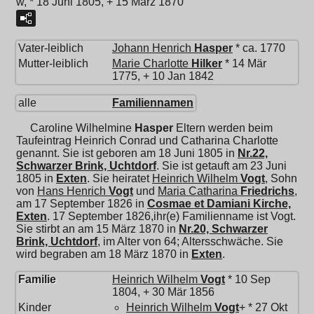
w, * 18 Juni 1805, + 15 März 1870
Vater-leiblich
Johann Henrich
Hasper
* ca. 1770
Mutter-leiblich
Marie Charlotte
Hilker
* 14 Mär
1775, + 10 Jan 1842
alle
Familiennamen
Caroline Wilhelmine
Hasper
Eltern werden beim
Taufeintrag Heinrich Conrad und Catharina Charlotte
genannt. Sie ist geboren am 18 Juni 1805 in
Nr.22,
Schwarzer Brink, Uchtdorf
. Sie ist getauft am 23 Juni
1805 in
Exten
. Sie heiratet
Heinrich Wilhelm
Vogt
, Sohn
von
Hans Henrich
Vogt
und
Maria Catharina
Friedrichs
,
am 17 September 1826 in
Cosmae et Damiani Kirche,
Exten
. 17 September 1826,ihr(e) Familienname ist Vogt.
Sie stirbt an am 15 März 1870 in
Nr.20, Schwarzer
Brink, Uchtdorf
, im Alter von 64; Altersschwäche. Sie
wird begraben am 18 März 1870 in
Exten
.
Familie
Heinrich Wilhelm
Vogt
* 10 Sep
1804, + 30 Mär 1856
Kinder
Heinrich Wilhelm
Vogt
+ * 27 Okt