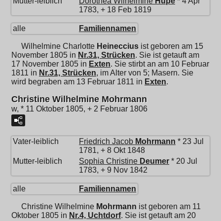
Mutter-leiblich
Dorothea Wilhelmine
Hupe
* 4 Apr
1783, + 18 Feb 1819
alle
Familiennamen
Wilhelmine Charlotte
Heineccius
ist geboren am 15
November 1805 in
Nr.31, Strücken
. Sie ist getauft am
17 November 1805 in
Exten
. Sie stirbt an am 10 Februar
1811 in
Nr.31, Strücken
, im Alter von 5; Masern. Sie
wird begraben am 13 Februar 1811 in
Exten
.
Christine Wilhelmine Mohrmann
w, * 11 Oktober 1805, + 2 Februar 1806
Vater-leiblich
Friedrich Jacob
Mohrmann
* 23 Jul
1781, + 8 Okt 1848
Mutter-leiblich
Sophia Christine
Deumer
* 20 Jul
1783, + 9 Nov 1842
alle
Familiennamen
Christine Wilhelmine
Mohrmann
ist geboren am 11
Oktober 1805 in
Nr.4, Uchtdorf
. Sie ist getauft am 20