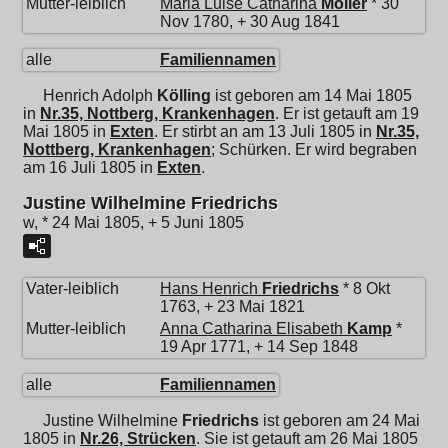
Mutter-leiblich
Maria Luise Catharina
Möller
* 30
Nov 1780, + 30 Aug 1841
alle
Familiennamen
Henrich Adolph
Kölling
ist geboren am 14 Mai 1805
in
Nr.35, Nottberg, Krankenhagen
. Er ist getauft am 19
Mai 1805 in
Exten
. Er stirbt an am 13 Juli 1805 in
Nr.35,
Nottberg, Krankenhagen
; Schürken. Er wird begraben
am 16 Juli 1805 in
Exten
.
Justine Wilhelmine Friedrichs
w, * 24 Mai 1805, + 5 Juni 1805
Vater-leiblich
Hans Henrich
Friedrichs
* 8 Okt
1763, + 23 Mai 1821
Mutter-leiblich
Anna Catharina Elisabeth
Kamp
*
19 Apr 1771, + 14 Sep 1848
alle
Familiennamen
Justine Wilhelmine
Friedrichs
ist geboren am 24 Mai
1805 in
Nr.26, Strücken
. Sie ist getauft am 26 Mai 1805