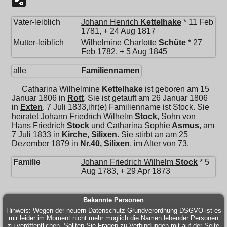
Vater-leiblich
Johann Henrich
Kettelhake
* 11 Feb
1781, + 24 Aug 1817
Mutter-leiblich
Wilhelmine Charlotte
Schüte
* 27
Feb 1782, + 5 Aug 1845
alle
Familiennamen
Catharina Wilhelmine
Kettelhake
ist geboren am 15
Januar 1806 in
Rott
. Sie ist getauft am 26 Januar 1806
in
Exten
. 7 Juli 1833,ihr(e) Familienname ist Stock. Sie
heiratet
Johann Friedrich Wilhelm
Stock
, Sohn von
Hans Friedrich
Stock
und
Catharina Sophie
Asmus
, am
7 Juli 1833 in
Kirche, Silixen
. Sie stirbt an am 25
Dezember 1879 in
Nr.40, Silixen
, im Alter von 73.
Familie
Johann Friedrich Wilhelm
Stock
* 5
Aug 1783, + 29 Apr 1873
Bekannte Personen
Hinweis: Wegen der neuern Datenschutz-Grundverordnung DSGVO ist es
mir leider im Moment nicht mehr möglich die Namen lebender Personen
zu veröffentlichen. Sollten Sie Fragen zu Verbindungen mit auf der Seite