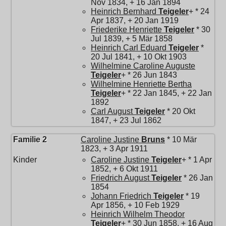
Nov 1834, + 16 Jan 1894
Heinrich Bernhard
Teigeler
+ * 24
Apr 1837, + 20 Jan 1919
Friederike Henriette
Teigeler
* 30
Jul 1839, + 5 Mär 1858
Heinrich Carl Eduard
Teigeler
*
20 Jul 1841, + 10 Okt 1903
Wilhelmine Caroline Auguste
Teigeler
+ * 26 Jun 1843
Wilhelmine Henriette Bertha
Teigeler
+ * 22 Jan 1845, + 22 Jan
1892
Carl August
Teigeler
* 20 Okt
1847, + 23 Jul 1862
Familie 2
Caroline Justine
Bruns
* 10 Mär
1823, + 3 Apr 1911
Kinder
Caroline Justine
Teigeler
+ * 1 Apr
1852, + 6 Okt 1911
Friedrich August
Teigeler
* 26 Jan
1854
Johann Friedrich
Teigeler
* 19
Apr 1856, + 10 Feb 1929
Heinrich Wilhelm Theodor
Teigeler
+ * 30 Jun 1858, + 16 Aug