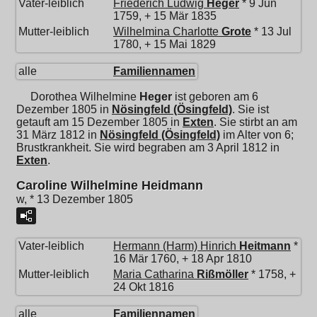
Vater-leiblich
Friederich Ludwig
Heger
* 9 Jun
1759, + 15 Mär 1835
Mutter-leiblich
Wilhelmina Charlotte
Grote
* 13 Jul
1780, + 15 Mai 1829
alle
Familiennamen
Dorothea Wilhelmine
Heger
ist geboren am 6
Dezember 1805 in
Nösingfeld (Ösingfeld)
. Sie ist
getauft am 15 Dezember 1805 in
Exten
. Sie stirbt an am
31 März 1812 in
Nösingfeld (Ösingfeld)
im Alter von 6;
Brustkrankheit. Sie wird begraben am 3 April 1812 in
Exten
.
Caroline Wilhelmine Heidmann
w, * 13 Dezember 1805
Vater-leiblich
Hermann (Harm) Hinrich
Heitmann
*
16 Mär 1760, + 18 Apr 1810
Mutter-leiblich
Maria Catharina
Rißmöller
* 1758, +
24 Okt 1816
alle
Familiennamen