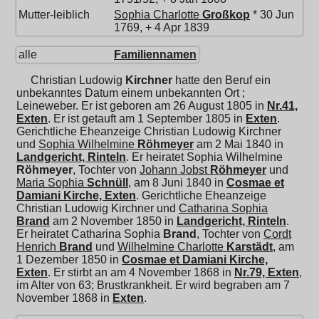
Mutter-leiblich
Sophia Charlotte
Großkop
* 30 Jun
1769, + 4 Apr 1839
alle
Familiennamen
Christian Ludowig
Kirchner
hatte den Beruf ein
unbekanntes Datum einem unbekannten Ort ;
Leineweber. Er ist geboren am 26 August 1805 in
Nr.41,
Exten
. Er ist getauft am 1 September 1805 in
Exten
.
Gerichtliche Eheanzeige Christian Ludowig Kirchner
und
Sophia Wilhelmine
Röhmeyer
am 2 Mai 1840 in
Landgericht, Rinteln
. Er heiratet
Sophia Wilhelmine
Röhmeyer
, Tochter von
Johann Jobst
Röhmeyer
und
Maria Sophia
Schnüll
, am 8 Juni 1840 in
Cosmae et
Damiani Kirche, Exten
. Gerichtliche Eheanzeige
Christian Ludowig Kirchner und
Catharina Sophia
Brand
am 2 November 1850 in
Landgericht, Rinteln
.
Er heiratet
Catharina Sophia
Brand
, Tochter von
Cordt
Henrich
Brand
und
Wilhelmine Charlotte
Karstädt
, am
1 Dezember 1850 in
Cosmae et Damiani Kirche,
Exten
. Er stirbt an am 4 November 1868 in
Nr.79, Exten
,
im Alter von 63; Brustkrankheit. Er wird begraben am 7
November 1868 in
Exten
.