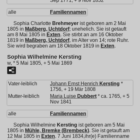
Sep 1771, + 9 Nov 1832
alle
Familiennamen
Sophia Charlotte
Brehmeyer
ist geboren am 2 Mai
1805 in
Maßberg, Uchtdorf
; unehelich. Sie ist getauft
am 8 Mai 1805 in
Exten
. Sie stirbt an am 16 Oktober
1819 in
Maßberg, Uchtdorf
, im Alter von 14; rote Ruhr.
Sie wird begraben am 18 Oktober 1819 in
Exten
.
Sophia Wilhelmine Kersting
w, * 5 Mai 1805, + 5 Mai 1869
Vater-leiblich
Johann Ernst Henrich
Kersting
*
1756, + 19 Mär 1808
Mutter-leiblich
Maria Luise
Dubbert
* ca. 1765, + 5
Nov 1841
alle
Familiennamen
Sophia Wilhelmine
Kersting
ist geboren am 5 Mai
1805 in
Mühle, Bremke (Brembeck)
. Sie ist getauft am
12 Mai 1805 in
Exten
. 7 Juni 1834,ihr(e) Familienname