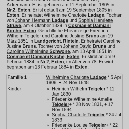
Ackermann. Er ist geboren am 11 September 1805 in
Nr.2, Exten
. Er ist getauft am 19 September 1805 in
Exten
. Er heiratet
Wilhelmine Charlotte
Ladage
, Tochter
von
Johann Hermann
Ladage
und
Sophia Henriette
Strüve
, am 4 Oktober 1829 in
Cosmae et Damiani
Kirche, Exten
. Gerichtliche Eheanzeige Friedrich
Wilhelm Teigeler und
Caroline Justine
Bruns
am 19
März 1851 in
Landgericht, Rinteln
. Er heiratet
Caroline
Justine
Bruns
, Tochter von
Johann David
Bruns
und
Caroline Wilhelmine
Schwone
, am 13 April 1851 in
Cosmae et Damiani Kirche, Exten
. Er stirbt an am 9
Februar 1884 in
Nr.2, Exten
, im Alter von 78. Er wird
begraben am 13 Februar 1884 in
Exten
.
Familie 1
Wilhelmine Charlotte
Ladage
* 5 Apr
1808, + 24 Nov 1848
Kinder
Heinrich Wilhelm
Teigeler
* 11
Jan 1830
Friederike Wilhelmine Amalie
Teigeler
+ * 28 Nov 1831, + 17
Nov 1894
Sophia Charlotte
Teigeler
* 24 Jul
1833
Friederike Louise
Teigeler
+ * 22