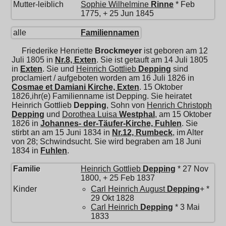
Mutter-leiblich
Sophie Wilhelmine
Rinne
* Feb
1775, + 25 Jun 1845
alle
Familiennamen
Friederike Henriette
Brockmeyer
ist geboren am 12
Juli 1805 in
Nr.8, Exten
. Sie ist getauft am 14 Juli 1805
in
Exten
. Sie und
Heinrich Gottlieb
Depping
sind
proclamiert / aufgeboten worden am 16 Juli 1826 in
Cosmae et Damiani Kirche, Exten
. 15 Oktober
1826,ihr(e) Familienname ist Depping. Sie heiratet
Heinrich Gottlieb
Depping
, Sohn von
Henrich Christoph
Depping
und
Dorothea Luisa
Westphal
, am 15 Oktober
1826 in
Johannes- der-Täufer-Kirche, Fuhlen
. Sie
stirbt an am 15 Juni 1834 in
Nr.12, Rumbeck
, im Alter
von 28; Schwindsucht. Sie wird begraben am 18 Juni
1834 in
Fuhlen
.
Familie
Heinrich Gottlieb
Depping
* 27 Nov
1800, + 25 Feb 1837
Kinder
Carl Heinrich August
Depping
+ *
29 Okt 1828
Carl Heinrich
Depping
* 3 Mai
1833