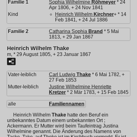
Familie 1
Sophia Wilhelmine
Röhmeyer
* 24
Apr 1806, + 24 Nov 1841
Kind
Heinrich Wilhelm
Kirchner
+ * 14
Feb 1841, + 24 Jul 1886
Familie 2
Catharina Sophia
Brand
* 5 Mai
1813, + 29 Jan 1867
Heinrich Wilhelm Thake
m, * 29 August 1805, + 23 Januar 1867
Vater-leiblich
Carl Ludwig
Thake
* 6 Mai 1782, +
27 Feb 1853
Mutter-leiblich
Justine Wilhelmine Henriette
Kretzer
* 2 Mär 1783, + 15 Feb 1845
alle
Familiennamen
Heinrich Wilhelm
Thake
hatte den Beruf ein
unbekanntes Datum einem unbekannten Ort ;
Ackermann. Er Mutter wird beim Taufeintrag Justina
Wilhelmine genannt. Die Änderung des Namens von
Tacke, Take, auf Thoke ist im Kirchbuch vermerkt. Er ist