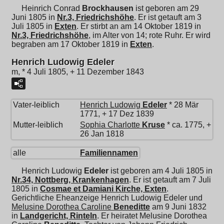
Heinrich Conrad
Brockhausen
ist geboren am 29
Juni 1805 in
Nr.3, Friedrichshöhe
. Er ist getauft am 3
Juli 1805 in
Exten
. Er stirbt an am 14 Oktober 1819 in
Nr.3, Friedrichshöhe
, im Alter von 14; rote Ruhr. Er wird
begraben am 17 Oktober 1819 in
Exten
.
Henrich Ludowig Edeler
m, * 4 Juli 1805, + 11 Dezember 1843
Vater-leiblich
Henrich Ludowig
Edeler
* 28 Mär
1771, + 17 Dez 1839
Mutter-leiblich
Sophia Charlotte
Kruse
* ca. 1775, +
26 Jan 1818
alle
Familiennamen
Henrich Ludowig
Edeler
ist geboren am 4 Juli 1805 in
Nr.34, Nottberg, Krankenhagen
. Er ist getauft am 7 Juli
1805 in
Cosmae et Damiani Kirche, Exten
.
Gerichtliche Eheanzeige Henrich Ludowig Edeler und
Melusine Dorothea Caroline
Beneditte
am 9 Juni 1832
in
Landgericht, Rinteln
. Er heiratet
Melusine Dorothea