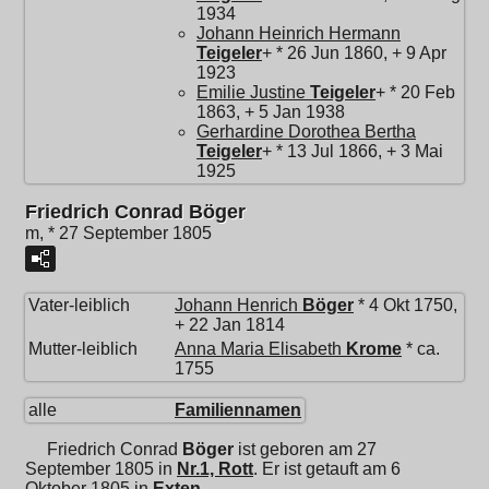
1934
Johann Heinrich Hermann
Teigeler
+ * 26 Jun 1860, + 9 Apr
1923
Emilie Justine
Teigeler
+ * 20 Feb
1863, + 5 Jan 1938
Gerhardine Dorothea Bertha
Teigeler
+ * 13 Jul 1866, + 3 Mai
1925
Friedrich Conrad Böger
m, * 27 September 1805
Vater-leiblich
Johann Henrich
Böger
* 4 Okt 1750,
+ 22 Jan 1814
Mutter-leiblich
Anna Maria Elisabeth
Krome
* ca.
1755
alle
Familiennamen
Friedrich Conrad
Böger
ist geboren am 27
September 1805 in
Nr.1, Rott
. Er ist getauft am 6
Oktober 1805 in
Exten
.