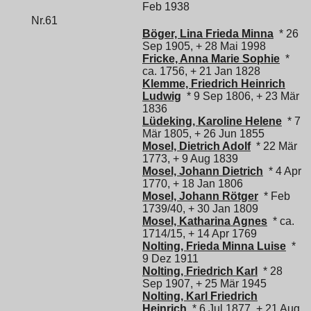
Feb 1938
Nr.61
Böger, Lina Frieda Minna
* 26
Sep 1905, + 28 Mai 1998
Fricke, Anna Marie Sophie
*
ca. 1756, + 21 Jan 1828
Klemme, Friedrich Heinrich
Ludwig
* 9 Sep 1806, + 23 Mär
1836
Lüdeking, Karoline Helene
* 7
Mär 1805, + 26 Jun 1855
Mosel, Dietrich Adolf
* 22 Mär
1773, + 9 Aug 1839
Mosel, Johann Dietrich
* 4 Apr
1770, + 18 Jan 1806
Mosel, Johann Rötger
* Feb
1739/40, + 30 Jan 1809
Mosel, Katharina Agnes
* ca.
1714/15, + 14 Apr 1769
Nolting, Frieda Minna Luise
*
9 Dez 1911
Nolting, Friedrich Karl
* 28
Sep 1907, + 25 Mär 1945
Nolting, Karl Friedrich
Heinrich
* 6 Jul 1877, + 21 Aug