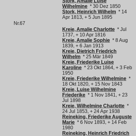
Stork, Amalie Luise
Wilhelmine
* 30 Dez 1850
Stork, Heinrich Wilhelm
* 14
Apr 1813, + 5 Jun 1895
Nr.67
Kreie, Amalie Charlotte
* Jul
1737, + 10 Apr 1816
Kreie, Amalie Sophie
* 8 Aug
1839, + 6 Jan 1913
Kreie, Dietrich Friedrich
Wilhelm
* 25 Mär 1849
Kreie, Friederike Luise
Karoline
* 23 Okt 1864, + 3 Feb
1950
Kreie, Friederike Wilhelmine
*
18 Okt 1820, + 15 Nov 1843
Kreie, Luise Wilhelmine
Friederike
* 1 Nov 1841, + 23
Jul 1898
Kreie, Wilhelmine Charlotte
*
24 Jul 1853, + 24 Apr 1938
Reineking, Friederike Auguste
Marie
* 6 Nov 1893, + 14 Feb
1980
Reineking, Heinrich Friedrich