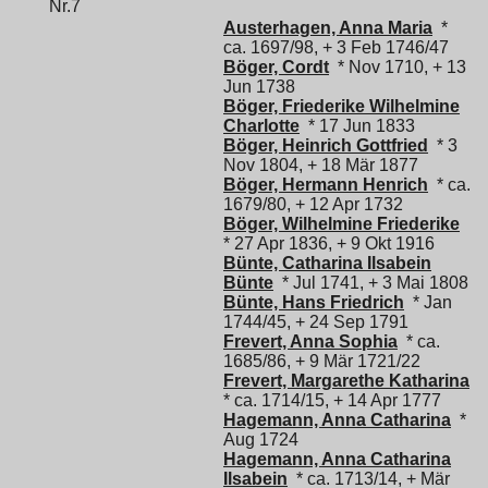
Nr.7
Austerhagen, Anna Maria
*
ca. 1697/98, + 3 Feb 1746/47
Böger, Cordt
* Nov 1710, + 13
Jun 1738
Böger, Friederike Wilhelmine
Charlotte
* 17 Jun 1833
Böger, Heinrich Gottfried
* 3
Nov 1804, + 18 Mär 1877
Böger, Hermann Henrich
* ca.
1679/80, + 12 Apr 1732
Böger, Wilhelmine Friederike
* 27 Apr 1836, + 9 Okt 1916
Bünte, Catharina Ilsabein
Bünte
* Jul 1741, + 3 Mai 1808
Bünte, Hans Friedrich
* Jan
1744/45, + 24 Sep 1791
Frevert, Anna Sophia
* ca.
1685/86, + 9 Mär 1721/22
Frevert, Margarethe Katharina
* ca. 1714/15, + 14 Apr 1777
Hagemann, Anna Catharina
*
Aug 1724
Hagemann, Anna Catharina
Ilsabein
* ca. 1713/14, + Mär