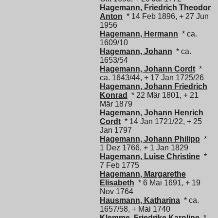
Hagemann, Friedrich Theodor
Anton
* 14 Feb 1896, + 27 Jun
1956
Hagemann, Hermann
* ca.
1609/10
Hagemann, Johann
* ca.
1653/54
Hagemann, Johann Cordt
*
ca. 1643/44, + 17 Jan 1725/26
Hagemann, Johann Friedrich
Konrad
* 22 Mär 1801, + 21
Mär 1879
Hagemann, Johann Henrich
Cordt
* 14 Jan 1721/22, + 25
Jan 1797
Hagemann, Johann Philipp
*
1 Dez 1766, + 1 Jan 1829
Hagemann, Luise Christine
*
7 Feb 1775
Hagemann, Margarethe
Elisabeth
* 6 Mai 1691, + 19
Nov 1764
Hausmann, Katharina
* ca.
1657/58, + Mai 1740
Klemme, Friedrike Karoline
*