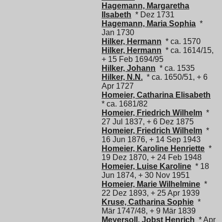
Hagemann, Margaretha
Ilsabeth
* Dez 1731
Hagemann, Maria Sophia
*
Jan 1730
Hilker, Hermann
* ca. 1570
Hilker, Hermann
* ca. 1614/15,
+ 15 Feb 1694/95
Hilker, Johann
* ca. 1535
Hilker, N.N.
* ca. 1650/51, + 6
Apr 1727
Homeier, Catharina Elisabeth
* ca. 1681/82
Homeier, Friedrich Wilhelm
*
27 Jul 1837, + 6 Dez 1875
Homeier, Friedrich Wilhelm
*
16 Jun 1876, + 14 Sep 1943
Homeier, Karoline Henriette
*
19 Dez 1870, + 24 Feb 1948
Homeier, Luise Karoline
* 18
Jun 1874, + 30 Nov 1951
Homeier, Marie Wilhelmine
*
22 Dez 1893, + 25 Apr 1939
Kruse, Catharina Sophie
*
Mär 1747/48, + 9 Mär 1839
Meyersoll, Jobst Henrich
* Apr