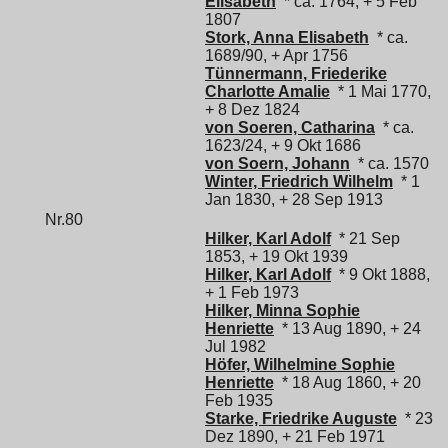
Elisabeth
* ca. 1764, + 5 Feb
1807
Stork, Anna Elisabeth
* ca.
1689/90, + Apr 1756
Tünnermann, Friederike
Charlotte Amalie
* 1 Mai 1770,
+ 8 Dez 1824
von Soeren, Catharina
* ca.
1623/24, + 9 Okt 1686
von Soern, Johann
* ca. 1570
Winter, Friedrich Wilhelm
* 1
Jan 1830, + 28 Sep 1913
Nr.80
Hilker, Karl Adolf
* 21 Sep
1853, + 19 Okt 1939
Hilker, Karl Adolf
* 9 Okt 1888,
+ 1 Feb 1973
Hilker, Minna Sophie
Henriette
* 13 Aug 1890, + 24
Jul 1982
Höfer, Wilhelmine Sophie
Henriette
* 18 Aug 1860, + 20
Feb 1935
Starke, Friedrike Auguste
* 23
Dez 1890, + 21 Feb 1971