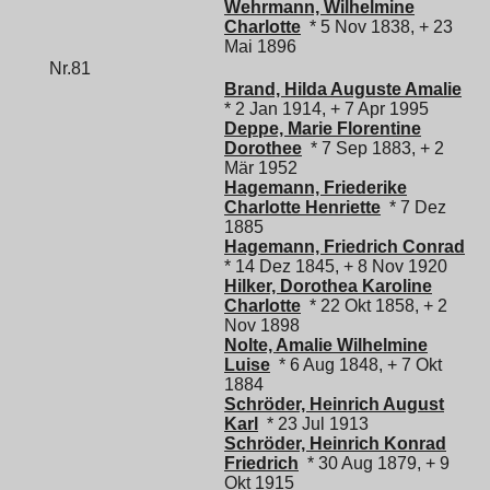
Wehrmann, Wilhelmine
Charlotte
* 5 Nov 1838, + 23
Mai 1896
Nr.81
Brand, Hilda Auguste Amalie
* 2 Jan 1914, + 7 Apr 1995
Deppe, Marie Florentine
Dorothee
* 7 Sep 1883, + 2
Mär 1952
Hagemann, Friederike
Charlotte Henriette
* 7 Dez
1885
Hagemann, Friedrich Conrad
* 14 Dez 1845, + 8 Nov 1920
Hilker, Dorothea Karoline
Charlotte
* 22 Okt 1858, + 2
Nov 1898
Nolte, Amalie Wilhelmine
Luise
* 6 Aug 1848, + 7 Okt
1884
Schröder, Heinrich August
Karl
* 23 Jul 1913
Schröder, Heinrich Konrad
Friedrich
* 30 Aug 1879, + 9
Okt 1915