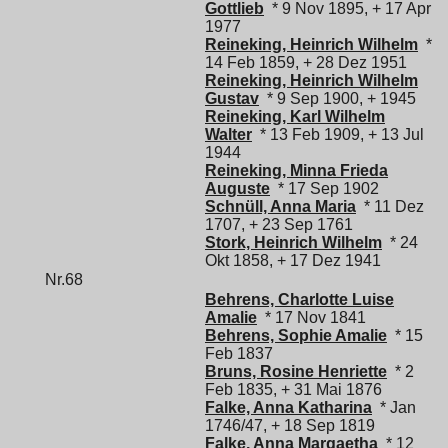
Gottlieb
* 9 Nov 1895, + 17 Apr
1977
Reineking, Heinrich Wilhelm
*
14 Feb 1859, + 28 Dez 1951
Reineking, Heinrich Wilhelm
Gustav
* 9 Sep 1900, + 1945
Reineking, Karl Wilhelm
Walter
* 13 Feb 1909, + 13 Jul
1944
Reineking, Minna Frieda
Auguste
* 17 Sep 1902
Schnüll, Anna Maria
* 11 Dez
1707, + 23 Sep 1761
Stork, Heinrich Wilhelm
* 24
Okt 1858, + 17 Dez 1941
Nr.68
Behrens, Charlotte Luise
Amalie
* 17 Nov 1841
Behrens, Sophie Amalie
* 15
Feb 1837
Bruns, Rosine Henriette
* 2
Feb 1835, + 31 Mai 1876
Falke, Anna Katharina
* Jan
1746/47, + 18 Sep 1819
Falke, Anna Margaetha
* 12