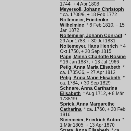
1744, + 4 Apr 1808
Meyersoll, Johann Christoph
* ca. 1708/9, + 18 Feb 1772
Noltemeier, Friederike
Wilhelmine
* 6 Feb 1810, + 15
Jan 1872
Noltemeier, Johann Conradt
*
29 Apr 1783, + 30 Jul 1831
Noltemeyer, Hans Henrich
* 4
Okt 1750, + 20 Sep 1815
Pape, Minna Charlotte Rosine
* 16 Jan 1887, + 13 Jul 1966
Petig, Anna Maria Elisabeth
*
ca. 1735/36, + 27 Apr 1812
Petig, Anna Marie Elisabeth
*
ca. 1784, + 30 Sep 1829
Schnare, Anna Cartharina
Elisabeth
* Aug 1712, + 8 Mär
1738/39
Sprick, Anna Margarethe
Catharina
* ca. 1760, + 20 Feb
1816
Steinmeier, Friedrich Anton
*
1 Mär 1805, + 13 Apr 1870
Strate, Anna Elisabeth
* ca.