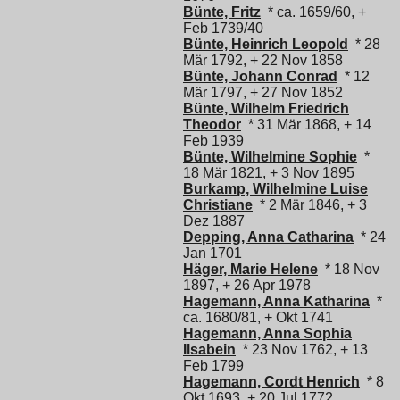
Bünte, Fritz
* ca. 1659/60, +
Feb 1739/40
Bünte, Heinrich Leopold
* 28
Mär 1792, + 22 Nov 1858
Bünte, Johann Conrad
* 12
Mär 1797, + 27 Nov 1852
Bünte, Wilhelm Friedrich
Theodor
* 31 Mär 1868, + 14
Feb 1939
Bünte, Wilhelmine Sophie
*
18 Mär 1821, + 3 Nov 1895
Burkamp, Wilhelmine Luise
Christiane
* 2 Mär 1846, + 3
Dez 1887
Depping, Anna Catharina
* 24
Jan 1701
Häger, Marie Helene
* 18 Nov
1897, + 26 Apr 1978
Hagemann, Anna Katharina
*
ca. 1680/81, + Okt 1741
Hagemann, Anna Sophia
Ilsabein
* 23 Nov 1762, + 13
Feb 1799
Hagemann, Cordt Henrich
* 8
Okt 1693, + 20 Jul 1772