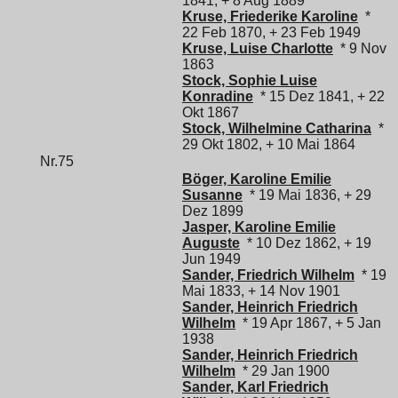
1841, + 8 Aug 1889
Kruse, Friederike Karoline
*
22 Feb 1870, + 23 Feb 1949
Kruse, Luise Charlotte
* 9 Nov
1863
Stock, Sophie Luise
Konradine
* 15 Dez 1841, + 22
Okt 1867
Stock, Wilhelmine Catharina
*
29 Okt 1802, + 10 Mai 1864
Nr.75
Böger, Karoline Emilie
Susanne
* 19 Mai 1836, + 29
Dez 1899
Jasper, Karoline Emilie
Auguste
* 10 Dez 1862, + 19
Jun 1949
Sander, Friedrich Wilhelm
* 19
Mai 1833, + 14 Nov 1901
Sander, Heinrich Friedrich
Wilhelm
* 19 Apr 1867, + 5 Jan
1938
Sander, Heinrich Friedrich
Wilhelm
* 29 Jan 1900
Sander, Karl Friedrich