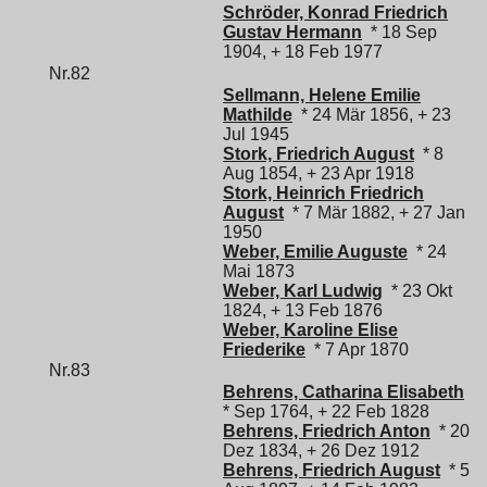
Schröder, Konrad Friedrich
Gustav Hermann
* 18 Sep
1904, + 18 Feb 1977
Nr.82
Sellmann, Helene Emilie
Mathilde
* 24 Mär 1856, + 23
Jul 1945
Stork, Friedrich August
* 8
Aug 1854, + 23 Apr 1918
Stork, Heinrich Friedrich
August
* 7 Mär 1882, + 27 Jan
1950
Weber, Emilie Auguste
* 24
Mai 1873
Weber, Karl Ludwig
* 23 Okt
1824, + 13 Feb 1876
Weber, Karoline Elise
Friederike
* 7 Apr 1870
Nr.83
Behrens, Catharina Elisabeth
* Sep 1764, + 22 Feb 1828
Behrens, Friedrich Anton
* 20
Dez 1834, + 26 Dez 1912
Behrens, Friedrich August
* 5