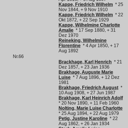
Kappe, Friedrich Wilhelm
* 25
Nov 1844, + 9 Nov 1910
Kappe, Friedrich Wilhelm
* 22
Okt 1872, + 22 Sep 1929
Kappe, Wilhelmine Charlotte
Amalie
* 17 Sep 1880, + 31
Dez 1970
Reineking, Wilhelmine
Florentine
* 4 Apr 1850, + 17
Aug 1892
Nr.66
Brackhage, Karl Henrich
* 21
Dez 1857, + 23 Jan 1936
Brakhage, Auguste Marie
Luise
* 7 Aug 1896, + 12 Dez
1981
Brakhage, Friedrich August
*
10 Aug 1908, + 27 Jun 1987
Brakhage, Karl Heinrich Adolf
* 20 Nov 1890, + 11 Feb 1960
Nolting, Marie Luise Charlotte
* 25 Aug 1894, + 22 Aug 1979
Petig, Justine Karoline
* 22
Aug 1862, + 26 Jan 1934