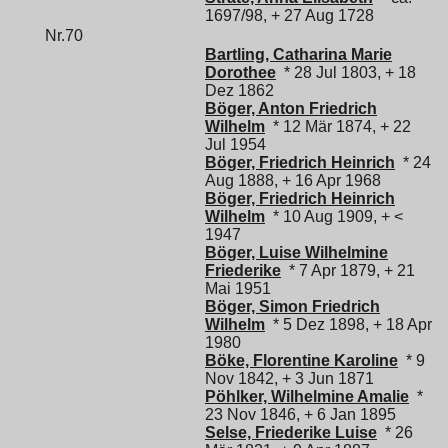
1697/98, + 27 Aug 1728
Nr.70
Bartling, Catharina Marie
Dorothee
* 28 Jul 1803, + 18
Dez 1862
Böger, Anton Friedrich
Wilhelm
* 12 Mär 1874, + 22
Jul 1954
Böger, Friedrich Heinrich
* 24
Aug 1888, + 16 Apr 1968
Böger, Friedrich Heinrich
Wilhelm
* 10 Aug 1909, + <
1947
Böger, Luise Wilhelmine
Friederike
* 7 Apr 1879, + 21
Mai 1951
Böger, Simon Friedrich
Wilhelm
* 5 Dez 1898, + 18 Apr
1980
Böke, Florentine Karoline
* 9
Nov 1842, + 3 Jun 1871
Pöhlker, Wilhelmine Amalie
*
23 Nov 1846, + 6 Jan 1895
Selse, Friederike Luise
* 26