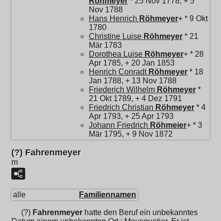
Röhmeyer
* 25 Nov 1778, + 5
Nov 1788
Hans Henrich
Röhmeyer
+ * 9 Okt
1780
Christine Luise
Röhmeyer
* 21
Mär 1783
Dorothea Luise
Röhmeyer
+ * 28
Apr 1785, + 20 Jan 1853
Henrich Conradt
Röhmeyer
* 18
Jan 1788, + 13 Nov 1788
Friederich Wilhelm
Röhmeyer
*
21 Okt 1789, + 4 Dez 1791
Friedrich Christian
Röhmeyer
* 4
Apr 1793, + 25 Apr 1793
Johann Friedrich
Röhmeier
+ * 3
Mär 1795, + 9 Nov 1872
(?) Fahrenmeyer
m
alle
Familiennamen
(?)
Fahrenmeyer
hatte den Beruf ein unbekanntes