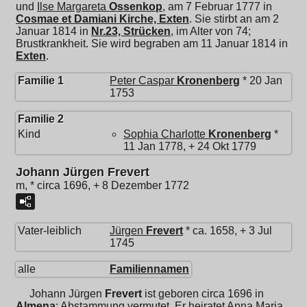
und
Ilse Margareta
Ossenkop
, am 7 Februar 1777 in
Cosmae et Damiani Kirche, Exten
. Sie stirbt an am 2
Januar 1814 in
Nr.23, Strücken
, im Alter von 74;
Brustkrankheit. Sie wird begraben am 11 Januar 1814 in
Exten
.
Familie 1
Peter Caspar
Kronenberg
* 20 Jan
1753
Familie 2
Kind
Sophia Charlotte
Kronenberg
*
11 Jan 1778, + 24 Okt 1779
Johann Jürgen Frevert
m, * circa 1696, + 8 Dezember 1772
Vater-leiblich
Jürgen
Frevert
* ca. 1658, + 3 Jul
1745
alle
Familiennamen
Johann Jürgen
Frevert
ist geboren circa 1696 in
Almena
; Abstammung vermutet. Er heiratet
Anna Maria