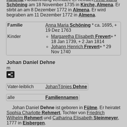
Schöning
am 18 November 1735 in
Kirche, Almena
. Er
stirbt an am 8 Dezember 1772 in
Almena
. Er wird
begraben am 11 Dezember 1772 in
Almena
.
Familie
Anna Maria
Schöning
* ca. 1695, +
19 Dez 1763
Kinder
Margaretha Elisabeth
Frevert
+ *
18 Jan 1739, + 2 Jan 1814
Johann Henrich
Frevert
+ * 29
Nov 1740
Johan Daniel Dehne
m
Vater-leiblich
JohanTönjes
Dehne
alle
Familiennamen
Johan Daniel
Dehne
ist geboren in
Fülme
. Er heiratet
Sophia Charlotte
Rehmert
, Tochter von
Friedrich
Wilhelm
Rehmert
und
Catharina Elisabeth
Steinmeyer
,
1777 in
Eisbergen
.