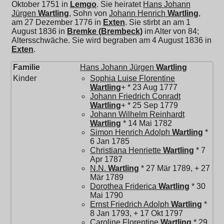
Oktober 1751 in
Lemgo
. Sie heiratet
Hans Johann
Jürgen
Wartling
, Sohn von
Johann Henrich
Wartling
,
am 27 Dezember 1776 in
Exten
. Sie stirbt an am 1
August 1836 in
Bremke (Brembeck)
im Alter von 84;
Altersschwäche. Sie wird begraben am 4 August 1836 in
Exten
.
Familie
Hans Johann Jürgen
Wartling
Kinder
Sophia Luise Florentine
Wartling
+ * 23 Aug 1777
Johann Friedrich Conradt
Wartling
+ * 25 Sep 1779
Johann Wilhelm Reinhardt
Wartling
* 14 Mai 1782
Simon Henrich Adolph
Wartling
*
6 Jan 1785
Christiana Henriette
Wartling
* 7
Apr 1787
N.N.
Wartling
* 27 Mär 1789, + 27
Mär 1789
Dorothea Friderica
Wartling
* 30
Mai 1790
Ernst Friedrich Adolph
Wartling
*
8 Jan 1793, + 17 Okt 1797
Caroline Florentine
Wartling
* 29