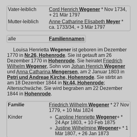
Vater-leiblich
Cord Henrich
Wegener
* Nov 1734,
+ 21 Mär 1797
Mutter-leiblich
Anne Catharine Elisabeth
Meyer
*
ca. 1733/34, + 3 Mär 1797
alle
Familiennamen
Louisa Henrietta
Wegener
ist geboren im Dezember
1770 in
Nr.26, Hohenrode
. Sie ist getauft am 26
Dezember 1770 in
Hohenrode
. Sie heiratet
Friedrich
Wilhelm
Wegener
, Sohn von
Johan Henrich
Wegener
und
Anna Catharina
Mengersen
, am 2 Januar 1803 in
Petri und Andreae Kirche, Hohenrode
. Sie stirbt an
am 18 Dezember 1844 in
Nr.44, Hohenrode
;
Altersschwäche. Sie wird begraben am 22 Dezember
1844 in
Hohenrode
.
Familie
Friedrich Wilhelm
Wegener
* 27 Nov
1779, + 10 Mai 1824
Kinder
Caroline Henriette
Wegener
+ *
24 Apr 1803, + 10 Feb 1875
Justine Wilhelmine
Wegener
+ * 1
Mär 1807, + 26 Jan 1873