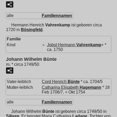
alle
Familiennamen
Hermann Henrich
Vahrenkamp
ist geboren circa
1720 in
Bösingfeld
.
Familie
Kind
Jobst Hermann
Vahrenkamp
+ *
ca. 1750
Johann Wilhelm Bünte
m, * circa 1749/50
Vater-leiblich
Cord Henrich
Bünte
* ca. 1704/5
Mutter-leiblich
Catharina Elisabeth
Hagemann
* 18
Feb 1706/7, + Okt 1754
alle
Familiennamen
Johann Wilhelm
Bünte
ist geboren circa 1749/50 in
Silixen
. Er heiratet
Maria Catharina
Ladage
, Tochter von