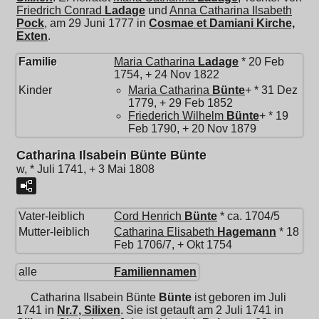
Friedrich Conrad
Ladage
und
Anna Catharina Ilsabeth
Pock
, am 29 Juni 1777 in
Cosmae et Damiani Kirche,
Exten
.
Familie
Maria Catharina
Ladage
* 20 Feb
1754, + 24 Nov 1822
Kinder
Maria Catharina
Bünte
+ * 31 Dez
1779, + 29 Feb 1852
Friederich Wilhelm
Bünte
+ * 19
Feb 1790, + 20 Nov 1879
Catharina Ilsabein Bünte Bünte
w, * Juli 1741, + 3 Mai 1808
Vater-leiblich
Cord Henrich
Bünte
* ca. 1704/5
Mutter-leiblich
Catharina Elisabeth
Hagemann
* 18
Feb 1706/7, + Okt 1754
alle
Familiennamen
Catharina Ilsabein Bünte
Bünte
ist geboren im Juli
1741 in
Nr.7, Silixen
. Sie ist getauft am 2 Juli 1741 in