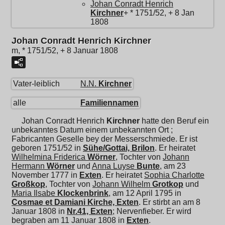
Johan Conradt Henrich
Kirchner
+ * 1751/52, + 8 Jan
1808
Johan Conradt Henrich Kirchner
m, * 1751/52, + 8 Januar 1808
Vater-leiblich
N.N.
Kirchner
alle
Familiennamen
Johan Conradt Henrich
Kirchner
hatte den Beruf ein
unbekanntes Datum einem unbekannten Ort ;
Fabricanten Geselle bey der Messerschmiede. Er ist
geboren 1751/52 in
Sühe/Gottai, Brilon
. Er heiratet
Wilhelmina Friderica
Wörner
, Tochter von
Johann
Hermann
Wörner
und
Anna Luyse
Bunte
, am 23
November 1777 in
Exten
. Er heiratet
Sophia Charlotte
Großkop
, Tochter von
Johann Wilhelm
Grotkop
und
Maria Ilsabe
Klockenbrink
, am 12 April 1795 in
Cosmae et Damiani Kirche, Exten
. Er stirbt an am 8
Januar 1808 in
Nr.41, Exten
; Nervenfieber. Er wird
begraben am 11 Januar 1808 in
Exten
.