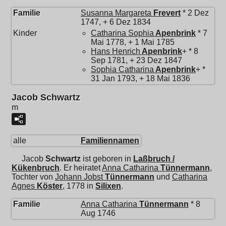
Familie
Susanna Margareta
Frevert
* 2 Dez
1747, + 6 Dez 1834
Kinder
Catharina Sophia
Apenbrink
* 7
Mai 1778, + 1 Mai 1785
Hans Henrich
Apenbrink
+ * 8
Sep 1781, + 23 Dez 1847
Sophia Catharina
Apenbrink
+ *
31 Jan 1793, + 18 Mai 1836
Jacob Schwartz
m
alle
Familiennamen
Jacob
Schwartz
ist geboren in
Laßbruch /
Kükenbruch
. Er heiratet
Anna Catharina
Tünnermann
,
Tochter von
Johann Jobst
Tünnermann
und
Catharina
Agnes
Köster
, 1778 in
Silixen
.
Familie
Anna Catharina
Tünnermann
* 8
Aug 1746