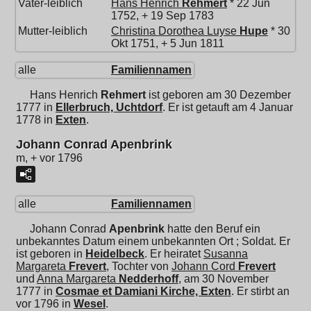
Vater-leiblich
Hans Henrich
Rehmert
* 22 Jun
1752, + 19 Sep 1783
Mutter-leiblich
Christina Dorothea Luyse
Hupe
* 30
Okt 1751, + 5 Jun 1811
alle
Familiennamen
Hans Henrich
Rehmert
ist geboren am 30 Dezember
1777 in
Ellerbruch, Uchtdorf
. Er ist getauft am 4 Januar
1778 in
Exten
.
Johann Conrad Apenbrink
m, + vor 1796
alle
Familiennamen
Johann Conrad
Apenbrink
hatte den Beruf ein
unbekanntes Datum einem unbekannten Ort ; Soldat. Er
ist geboren in
Heidelbeck
. Er heiratet
Susanna
Margareta
Frevert
, Tochter von
Johann Cord
Frevert
und
Anna Margareta
Nedderhoff
, am 30 November
1777 in
Cosmae et Damiani Kirche, Exten
. Er stirbt an
vor 1796 in
Wesel
.