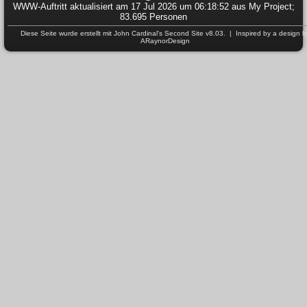
WWW-Auftritt aktualisiert am 17 Jul 2026 um 06:18:52 aus My Project;
83.695 Personen
Diese Seite wurde erstellt mit
John Cardinal's
Second Site
v8.03. | Inspired by a design b
ARaynorDesign