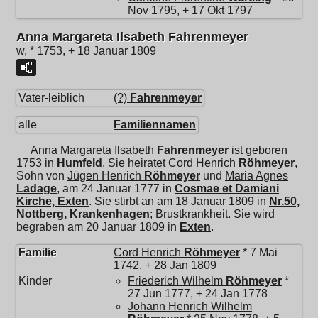
Nov 1795, + 17 Okt 1797
Anna Margareta Ilsabeth Fahrenmeyer
w, * 1753, + 18 Januar 1809
Vater-leiblich
(?)
Fahrenmeyer
alle
Familiennamen
Anna Margareta Ilsabeth
Fahrenmeyer
ist geboren
1753 in
Humfeld
. Sie heiratet
Cord Henrich
Röhmeyer
,
Sohn von
Jügen Henrich
Röhmeyer
und
Maria Agnes
Ladage
, am 24 Januar 1777 in
Cosmae et Damiani
Kirche, Exten
. Sie stirbt an am 18 Januar 1809 in
Nr.50,
Nottberg, Krankenhagen
; Brustkrankheit. Sie wird
begraben am 20 Januar 1809 in
Exten
.
Familie
Cord Henrich
Röhmeyer
* 7 Mai
1742, + 28 Jan 1809
Kinder
Friederich Wilhelm
Röhmeyer
*
27 Jun 1777, + 24 Jan 1778
Johann Henrich Wilhelm