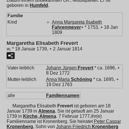
Datum einem unbekannten Ort ; Mousquetier. Er ist
geboren in
Humfeld
.
Familie
Kind
Anna Margareta Ilsabeth
Fahrenmeyer
+ * 1753, + 18 Jan
1809
Margaretha Elisabeth Frevert
w, * 18 Januar 1739, + 2 Januar 1814
Vater-leiblich
Johann Jürgen
Frevert
* ca. 1696, +
8 Dez 1772
Mutter-leiblich
Anna Maria
Schöning
* ca. 1695, +
19 Dez 1763
alle
Familiennamen
Margaretha Elisabeth
Frevert
ist geboren am 18
Januar 1739 in
Almena
. Sie ist getauft am 25 Januar
1739 in
Kirche, Almena
. 7 Februar 1777,ihr(e)
Familienname ist Kronenberg. Sie heiratet
Peter Caspar
Kronenberg
, Sohn von
Johann Friedrich
Kronenberg