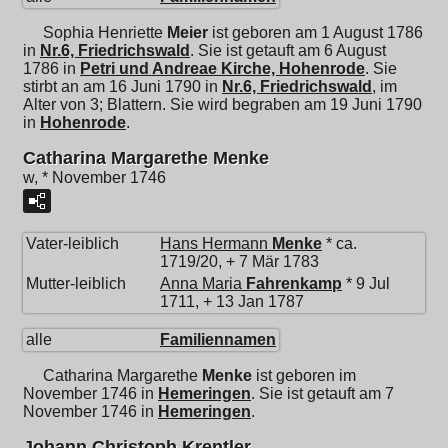
Sophia Henriette
Meier
ist geboren am 1 August 1786
in
Nr.6, Friedrichswald
. Sie ist getauft am 6 August
1786 in
Petri und Andreae Kirche, Hohenrode
. Sie
stirbt an am 16 Juni 1790 in
Nr.6, Friedrichswald
, im
Alter von 3; Blattern. Sie wird begraben am 19 Juni 1790
in
Hohenrode
.
Catharina Margarethe Menke
w, * November 1746
Vater-leiblich
Hans Hermann
Menke
* ca.
1719/20, + 7 Mär 1783
Mutter-leiblich
Anna Maria
Fahrenkamp
* 9 Jul
1711, + 13 Jan 1787
alle
Familiennamen
Catharina Margarethe
Menke
ist geboren im
November 1746 in
Hemeringen
. Sie ist getauft am 7
November 1746 in
Hemeringen
.
Johann Christoph Krentler