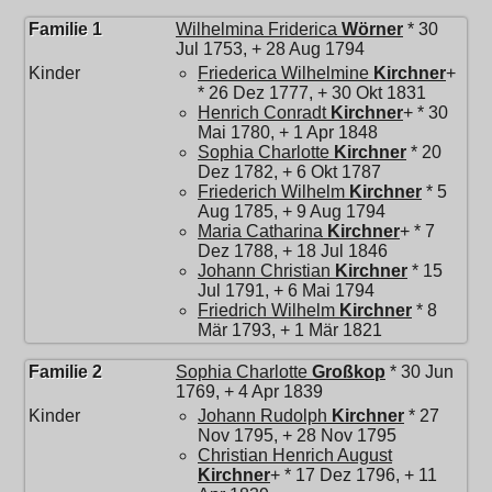
Familie 1
Wilhelmina Friderica
Wörner
* 30
Jul 1753, + 28 Aug 1794
Kinder
Friederica Wilhelmine
Kirchner
+
* 26 Dez 1777, + 30 Okt 1831
Henrich Conradt
Kirchner
+ * 30
Mai 1780, + 1 Apr 1848
Sophia Charlotte
Kirchner
* 20
Dez 1782, + 6 Okt 1787
Friederich Wilhelm
Kirchner
* 5
Aug 1785, + 9 Aug 1794
Maria Catharina
Kirchner
+ * 7
Dez 1788, + 18 Jul 1846
Johann Christian
Kirchner
* 15
Jul 1791, + 6 Mai 1794
Friedrich Wilhelm
Kirchner
* 8
Mär 1793, + 1 Mär 1821
Familie 2
Sophia Charlotte
Großkop
* 30 Jun
1769, + 4 Apr 1839
Kinder
Johann Rudolph
Kirchner
* 27
Nov 1795, + 28 Nov 1795
Christian Henrich August
Kirchner
+ * 17 Dez 1796, + 11