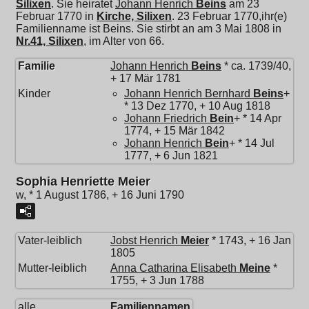
Silixen
. Sie heiratet
Johann Henrich
Beins
am 23
Februar 1770 in
Kirche, Silixen
. 23 Februar 1770,ihr(e)
Familienname ist Beins. Sie stirbt an am 3 Mai 1808 in
Nr.41, Silixen
, im Alter von 66.
Familie
Johann Henrich
Beins
* ca. 1739/40,
+ 17 Mär 1781
Kinder
Johann Henrich Bernhard
Beins
+
* 13 Dez 1770, + 10 Aug 1818
Johann Friedrich
Bein
+ * 14 Apr
1774, + 15 Mär 1842
Johann Henrich
Bein
+ * 14 Jul
1777, + 6 Jun 1821
Sophia Henriette Meier
w, * 1 August 1786, + 16 Juni 1790
Vater-leiblich
Jobst Henrich
Meier
* 1743, + 16 Jan
1805
Mutter-leiblich
Anna Catharina Elisabeth
Meine
*
1755, + 3 Jun 1788
alle
Familiennamen