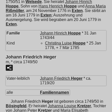
1750/51 in
Welsede
. Sie heiratet
Johann Hinrich
Hoppe
, Sohn von
Hans Henrich
Hoppe
und
Anna Maria
Rißmöller
, am 24 November 1776 in
Exten
. Sie stirbt an
am 16 Juni 1779 in
Exten
; Auszehrung und
Ausmergelung. Sie wird begraben am 20 Juni 1779 in
Exten
.
Familie
Johann Hinrich
Hoppe
* 31 Jan
1743/44
Kind
Christina Luise
Hoppe
* 25 Jan
1778, + 7 Mär 1785
Johann Friedrich Heger
m, * circa 1749/50
Vater-leiblich
Johann Friedrich
Heger
* ca.
1719/20
alle
Familiennamen
Johann Friedrich
Heger
ist geboren circa 1749/50 in
Bösingfeld
. Er heiratet
Johanna Louise
Kretzer
, Tochter
von
Johann Peter
Kretzer
und
Maria Elisabeth