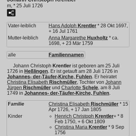
m, * 25 Juli 1726
Vater-leiblich
Hans Adolph
Krentler
* 28 Okt 1697,
+ 16 Jul 1761
Mutter-leiblich
Anna Margarethe
Huxholtz
* ca.
1698, + 23 Mär 1759
alle
Familiennamen
Johann Christoph
Krentler
ist geboren am 25 Juli
1726 in
Heßlingen
. Er ist getauft am 28 Juli 1726 in
Johannes- der-Täufer-Kirche, Fuhlen
. Er heiratet
Christina Elisabeth
Rischmüller
, Tochter von
Johann
Jürgen
Rischmüller
und
Charlotte
Schele
, am 8 Juli
1749 in
Johannes- der-Täufer-Kirche, Fuhlen
.
Familie
Christina Elisabeth
Rischmüller
* 15
Apr 1726, + 17 Jan 1805
Kinder
Henrich Christoph
Krentler
+ * 8
Feb 1750, + 6 Okt 1809
Christina Maria
Krentler
* 9 Sep
1756