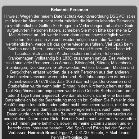
Bekannte Personen
Hinweis: Wegen der neuern Datenschutz-Grundverordnung DSGVO ist es
mir leider im Moment nicht mehr möglich die Namen lebender Personen
zu veröffentlichen. Sollten Sie Fragen zu Verbindungen mit auf der Seite
aufgeführten Personen haben, schreiben Sie mich bitte über meine E-
Mail-Adresse an. Ich werde Ihnen dann gerne soweit möglich weiter
helfen. Sollte es in Zukunft wieder möglich sein, die Namen zu
veröffentlichen, werde ich das gerne wieder ausführen. Viel Spaß beim
Suchen nach Ihren - unseren Verwandten und Ahnen. Diese habe ich
hauptsächlich aus den Kirchenbüchern in Exten, Hohenrode,
Krankenhagen (vollständig bis 1830) zusammen gefügt. Des weiteren
sind sind viele Personen aus Almena, Bösingfeld, Silixen, Möllenbeck,
Steinbergen, Deckbergen, Großenwieden, Fuhlen, Loccum, Minden und
Bergkirchen erfasst worden, da sie mit Personen aus den anderen
Kirchspielen verwandt waren oder sind. Bei Jahresangaben ist bei der
Schreibweise 1677/78 das Jahr 1678 das richtige. Bei Geburten und
Sterbefällen wurde wenn beim Eintrag in den Kirchenbüchern nur das
Tauf-Begräbnisdatum angegeben wurde das Geburts-Sterbedatum um 2
oder 3 Tage früher angesetzt, wie damals üblich, damit eine besserer
Datenabgleich bei der Bearbeitung möglich ist. Sollten Sie Fehler in den
Ausführungen feststellen,oder selbst nicht erscheinen wollen, melden Sie
sich bitte bei mir, damit ich dieses korrigieren kann. Auch über neue
Daten würde ich mich freuen. Bei noch lebenden Personen wurden die
persönlichen Daten unterdrückt. Bei der Suche nach weiteren Verwandten
bin ich Ihnen gerne behilflich, soweit es meine Daten zulassen und ein
berechtigtes Interesse besteht.. Viel Spaß und Erfolg bei der Suche!
Verfasser:
Heinrich Brand
, Egge 2, D 31737 Rinteln, E-Mail: brand-
heinrich@t-online.de