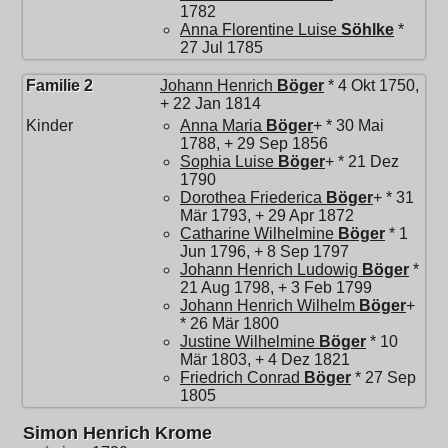
1782
Anna Florentine Luise
Söhlke
*
27 Jul 1785
Familie 2
Johann Henrich
Böger
* 4 Okt 1750,
+ 22 Jan 1814
Kinder
Anna Maria
Böger
+ * 30 Mai
1788, + 29 Sep 1856
Sophia Luise
Böger
+ * 21 Dez
1790
Dorothea Friederica
Böger
+ * 31
Mär 1793, + 29 Apr 1872
Catharine Wilhelmine
Böger
* 1
Jun 1796, + 8 Sep 1797
Johann Henrich Ludowig
Böger
*
21 Aug 1798, + 3 Feb 1799
Johann Henrich Wilhelm
Böger
+
* 26 Mär 1800
Justine Wilhelmine
Böger
* 10
Mär 1803, + 4 Dez 1821
Friedrich Conrad
Böger
* 27 Sep
1805
Simon Henrich Krome