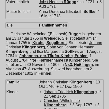
Vater-leiblich
Jobst Henrich
Rügge
* ca. 1721, + 3
Aug 1791
Mutter-leiblich
Anna Dorothea Elisabeth
Söffker
*
16 Mär 1718
alle
Familiennamen
Christine Wilhelmine ((Elisabeth)
Rügge
ist geboren
am 13 Januar 1755 in
Welsede
. Sie ist getauft am 14
Januar 1755 in
Kirche, Segelhorst
. Sie heiratet
Johann
Christian
Klingenberg
, Sohn von
Johann Hermann
Klingenberg
und
Ilsa Margaretha
Söffker
, am 1 August
1784 in
Johannes- der-Täufer-Kirche, Fuhlen
. 1
August 1784,ihr(e) Familienname ist Klingenberg. Sie
stirbt an am 30 November 1802 in
Nr.3, Heßlingen
, im
Alter von 47; Auszehrung. Sie wird begraben am 2
Dezember 1802 in
Fuhlen
.
Familie
Johann Christian
Klingenberg
* 13
Okt 1746, + 17 Dez 1800
Kinder
Johann Friedrich
Klingenberg
+ *
21 Sep 1785
Christine Wilhelmine
Klingenberg
+ * 3 Sep 1787, + 3