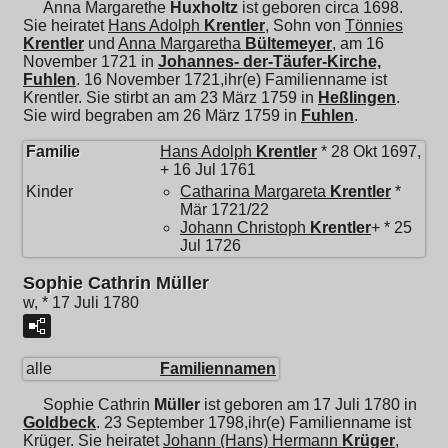
Anna Margarethe
Huxholtz
ist geboren circa 1698.
Sie heiratet
Hans Adolph
Krentler
, Sohn von
Tönnies
Krentler
und
Anna Margaretha
Bültemeyer
, am 16
November 1721 in
Johannes- der-Täufer-Kirche,
Fuhlen
. 16 November 1721,ihr(e) Familienname ist
Krentler. Sie stirbt an am 23 März 1759 in
Heßlingen
.
Sie wird begraben am 26 März 1759 in
Fuhlen
.
Familie
Hans Adolph
Krentler
* 28 Okt 1697,
+ 16 Jul 1761
Kinder
Catharina Margareta
Krentler
*
Mär 1721/22
Johann Christoph
Krentler
+ * 25
Jul 1726
Sophie Cathrin Müller
w, * 17 Juli 1780
alle
Familiennamen
Sophie Cathrin
Müller
ist geboren am 17 Juli 1780 in
Goldbeck
. 23 September 1798,ihr(e) Familienname ist
Krüger. Sie heiratet
Johann (Hans) Hermann
Krüger
,