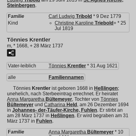
Steinbergen
.
Familie
Carl Ludwig
Tribold
* 9 Dez 1779
Kind
Christine Karoline
Triebold
+ * 25
Jul 1819
Tönnies Krentler
m, * 1668, + 28 März 1737
Vater-leiblich
Tönnies
Krentler
* 31 Aug 1621
alle
Familiennamen
Tönnies
Krentler
ist geboren 1668 in
Heßlingen
;
unehelich, nach Sterbeeintrag errechnet. Er heiratet
Anna Margaretha
Bültemeyer
, Tochter von
Tönnies
Bültemeyer
und
Catharina
Held
, am 26 Dezember 1694
in
Johannes- der-Täufer-Kirche, Fuhlen
. Er stirbt an
am 28 März 1737 in
Heßlingen
. Er wird begraben am 31
März 1737 in
Fuhlen
.
Familie
Anna Margaretha
Bültemeyer
* 10