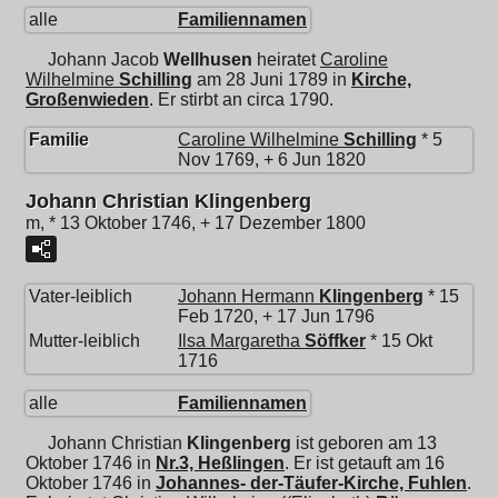
alle
Familiennamen
Johann Jacob
Wellhusen
heiratet
Caroline
Wilhelmine
Schilling
am 28 Juni 1789 in
Kirche,
Großenwieden
. Er stirbt an circa 1790.
Familie
Caroline Wilhelmine
Schilling
* 5
Nov 1769, + 6 Jun 1820
Johann Christian Klingenberg
m, * 13 Oktober 1746, + 17 Dezember 1800
Vater-leiblich
Johann Hermann
Klingenberg
* 15
Feb 1720, + 17 Jun 1796
Mutter-leiblich
Ilsa Margaretha
Söffker
* 15 Okt
1716
alle
Familiennamen
Johann Christian
Klingenberg
ist geboren am 13
Oktober 1746 in
Nr.3, Heßlingen
. Er ist getauft am 16
Oktober 1746 in
Johannes- der-Täufer-Kirche, Fuhlen
.