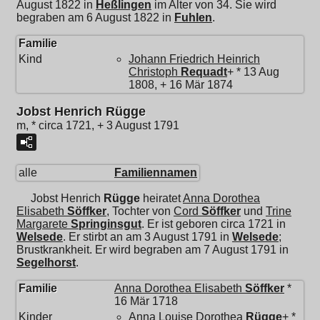
August 1822 in
Heßlingen
im Alter von 34. Sie wird
begraben am 6 August 1822 in
Fuhlen
.
Familie
Kind
Johann Friedrich Heinrich
Christoph
Requadt
+ * 13 Aug
1808, + 16 Mär 1874
Jobst Henrich Rügge
m, * circa 1721, + 3 August 1791
alle
Familiennamen
Jobst Henrich
Rügge
heiratet
Anna Dorothea
Elisabeth
Söffker
, Tochter von
Cord
Söffker
und
Trine
Margarete
Springinsgut
. Er ist geboren circa 1721 in
Welsede
. Er stirbt an am 3 August 1791 in
Welsede
;
Brustkrankheit. Er wird begraben am 7 August 1791 in
Segelhorst
.
Familie
Anna Dorothea Elisabeth
Söffker
*
16 Mär 1718
Kinder
Anna Louise Dorothea
Rügge
+ *