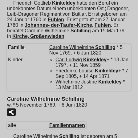
Friedrich Gottlieb
Kinkeldey
hatte den Beruf ein
unbekanntes Datum einem unbekannten Ort ; Dragoner,
Leib-Dragoner Regiment von Buttlar. Er ist geboren am
24 Januar 1760 in
Fuhlen
. Er ist getauft am 27 Januar
1760 in
Johannes- der-Täufer-Kirche, Fuhlen
. Er
heiratet
Caroline Wilhelmine
Schilling
am 15 Mai 1791
in
Kirche, Großenwieden
.
Familie
Caroline Wilhelmine
Schilling
* 5
Nov 1769, + 6 Jun 1820
Kinder
Carl Ludwig
Kinkeldey
+ * 13 Jan
1797, + 11 Nov 1859
Friederike Louise
Kinkeldey
+ * 7
Sep 1805, + 14 Apr 1871
Wilhelmine Justine
Kinkeldey
*
13 Mär 1812
Caroline Wilhelmine Schilling
w, * 5 November 1769, + 6 Juni 1820
alle
Familiennamen
Caroline Wilhelmine
Schilling
ist geboren am 5