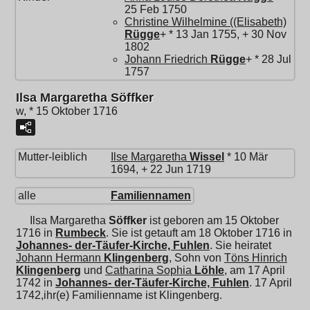
25 Feb 1750
Christine Wilhelmine ((Elisabeth)
Rügge
+ * 13 Jan 1755, + 30 Nov
1802
Johann Friedrich
Rügge
+ * 28 Jul
1757
Ilsa Margaretha Söffker
w, * 15 Oktober 1716
Mutter-leiblich
Ilse Margaretha
Wissel
* 10 Mär
1694, + 22 Jun 1719
alle
Familiennamen
Ilsa Margaretha
Söffker
ist geboren am 15 Oktober
1716 in
Rumbeck
. Sie ist getauft am 18 Oktober 1716 in
Johannes- der-Täufer-Kirche, Fuhlen
. Sie heiratet
Johann Hermann
Klingenberg
, Sohn von
Töns Hinrich
Klingenberg
und
Catharina Sophia
Löhle
, am 17 April
1742 in
Johannes- der-Täufer-Kirche, Fuhlen
. 17 April
1742,ihr(e) Familienname ist Klingenberg.