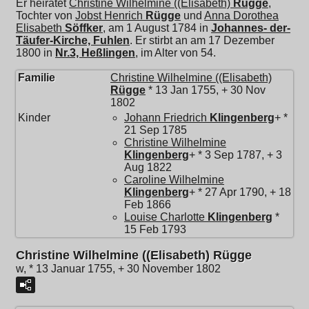
Er heiratet
Christine Wilhelmine ((Elisabeth)
Rügge
,
Tochter von
Jobst Henrich
Rügge
und
Anna Dorothea
Elisabeth
Söffker
, am 1 August 1784 in
Johannes- der-
Täufer-Kirche, Fuhlen
. Er stirbt an am 17 Dezember
1800 in
Nr.3, Heßlingen
, im Alter von 54.
Familie
Christine Wilhelmine ((Elisabeth)
Rügge
* 13 Jan 1755, + 30 Nov
1802
Kinder
Johann Friedrich
Klingenberg
+ *
21 Sep 1785
Christine Wilhelmine
Klingenberg
+ * 3 Sep 1787, + 3
Aug 1822
Caroline Wilhelmine
Klingenberg
+ * 27 Apr 1790, + 18
Feb 1866
Louise Charlotte
Klingenberg
*
15 Feb 1793
Christine Wilhelmine ((Elisabeth) Rügge
w, * 13 Januar 1755, + 30 November 1802