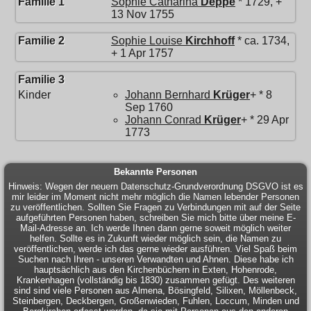
Familie 1
Sophie Catharina
Deppe
* 1729, +
13 Nov 1755
Familie 2
Sophie Louise
Kirchhoff
* ca. 1734,
+ 1 Apr 1757
Familie 3
Kinder
Johann Bernhard
Krüger
+ * 8
Sep 1760
Johann Conrad
Krüger
+ * 29 Apr
1773
Bekannte Personen
Hinweis: Wegen der neuern Datenschutz-Grundverordnung DSGVO ist es
mir leider im Moment nicht mehr möglich die Namen lebender Personen
zu veröffentlichen. Sollten Sie Fragen zu Verbindungen mit auf der Seite
aufgeführten Personen haben, schreiben Sie mich bitte über meine E-
Mail-Adresse an. Ich werde Ihnen dann gerne soweit möglich weiter
helfen. Sollte es in Zukunft wieder möglich sein, die Namen zu
veröffentlichen, werde ich das gerne wieder ausführen. Viel Spaß beim
Suchen nach Ihren - unseren Verwandten und Ahnen. Diese habe ich
hauptsächlich aus den Kirchenbüchern in Exten, Hohenrode,
Krankenhagen (vollständig bis 1830) zusammen gefügt. Des weiteren
sind sind viele Personen aus Almena, Bösingfeld, Silixen, Möllenbeck,
Steinbergen, Deckbergen, Großenwieden, Fuhlen, Loccum, Minden und