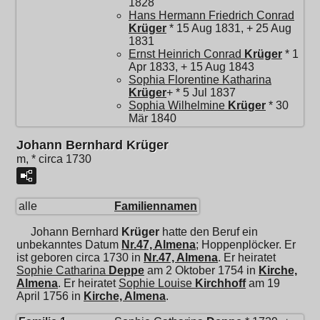
1828
Hans Hermann Friedrich Conrad
Krüger
* 15 Aug 1831, + 25 Aug
1831
Ernst Heinrich Conrad
Krüger
* 1
Apr 1833, + 15 Aug 1843
Sophia Florentine Katharina
Krüger
+ * 5 Jul 1837
Sophia Wilhelmine
Krüger
* 30
Mär 1840
Johann Bernhard Krüger
m, * circa 1730
alle
Familiennamen
Johann Bernhard
Krüger
hatte den Beruf ein
unbekanntes Datum
Nr.47, Almena
; Hoppenplöcker. Er
ist geboren circa 1730 in
Nr.47, Almena
. Er heiratet
Sophie Catharina
Deppe
am 2 Oktober 1754 in
Kirche,
Almena
. Er heiratet
Sophie Louise
Kirchhoff
am 19
April 1756 in
Kirche, Almena
.