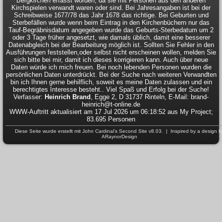
Bergkirchen erfasst worden, da sie mit Personen aus den anderen
Kirchspielen verwandt waren oder sind. Bei Jahresangaben ist bei der
Schreibweise 1677/78 das Jahr 1678 das richtige. Bei Geburten und
Sterbefällen wurde wenn beim Eintrag in den Kirchenbüchern nur das
Tauf-Begräbnisdatum angegeben wurde das Geburts-Sterbedatum um 2
oder 3 Tage früher angesetzt, wie damals üblich, damit eine besserer
Datenabgleich bei der Bearbeitung möglich ist. Sollten Sie Fehler in den
Ausführungen feststellen,oder selbst nicht erscheinen wollen, melden Sie
sich bitte bei mir, damit ich dieses korrigieren kann. Auch über neue
Daten würde ich mich freuen. Bei noch lebenden Personen wurden die
persönlichen Daten unterdrückt. Bei der Suche nach weiteren Verwandten
bin ich Ihnen gerne behilflich, soweit es meine Daten zulassen und ein
berechtigtes Interesse besteht.. Viel Spaß und Erfolg bei der Suche!
Verfasser:
Heinrich Brand
, Egge 2, D 31737 Rinteln, E-Mail: brand-
heinrich@t-online.de
WWW-Auftritt aktualisiert am 17 Jul 2026 um 06:18:52 aus My Project;
83.695 Personen
Diese Seite wurde erstellt mit
John Cardinal's
Second Site
v8.03. | Inspired by a design b
ARaynorDesign