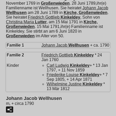
November 1769 in
Großenwieden
. 28 Juni 1789,ihr(e)
Familienname ist Wellhusen. Sie heiratet
Johann Jacob
Wellhusen
am 28 Juni 1789 in
Kirche, Großenwieden
.
Sie heiratet
Friedrich Gottlieb
Kinkeldey
, Sohn von
Christina Maria
Lutter
, am 15 Mai 1791 in
Kirche,
Großenwieden
. 15 Mai 1791,ihr(e) Familienname ist
Kinkeldey. Sie stirbt an am 6 Juni 1820 in
Großenwieden
im Alter von 50.
Familie 1
Johann Jacob
Wellhusen
+ ca. 1790
Familie 2
Friedrich Gottlieb
Kinkeldey
* 24
Jan 1760
Kinder
Carl Ludwig
Kinkeldey
+ * 13 Jan
1797, + 11 Nov 1859
Friederike Louise
Kinkeldey
+ * 7
Sep 1805, + 14 Apr 1871
Wilhelmine Justine
Kinkeldey
*
13 Mär 1812
Johann Jacob Wellhusen
m, + circa 1790