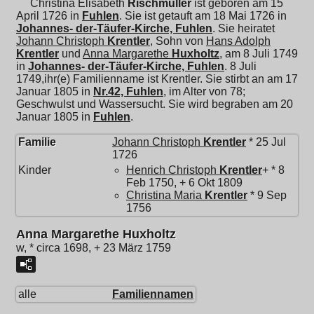
Christina Elisabeth
Rischmüller
ist geboren am 15
April 1726 in
Fuhlen
. Sie ist getauft am 18 Mai 1726 in
Johannes- der-Täufer-Kirche, Fuhlen
. Sie heiratet
Johann Christoph
Krentler
, Sohn von
Hans Adolph
Krentler
und
Anna Margarethe
Huxholtz
, am 8 Juli 1749
in
Johannes- der-Täufer-Kirche, Fuhlen
. 8 Juli
1749,ihr(e) Familienname ist Krentler. Sie stirbt an am 17
Januar 1805 in
Nr.42, Fuhlen
, im Alter von 78;
Geschwulst und Wassersucht. Sie wird begraben am 20
Januar 1805 in
Fuhlen
.
Familie
Johann Christoph
Krentler
* 25 Jul
1726
Kinder
Henrich Christoph
Krentler
+ * 8
Feb 1750, + 6 Okt 1809
Christina Maria
Krentler
* 9 Sep
1756
Anna Margarethe Huxholtz
w, * circa 1698, + 23 März 1759
alle
Familiennamen