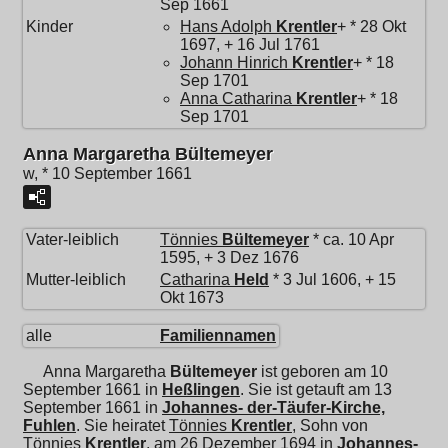
Sep 1661
Kinder
Hans Adolph
Krentler
+ * 28 Okt
1697, + 16 Jul 1761
Johann Hinrich
Krentler
+ * 18
Sep 1701
Anna Catharina
Krentler
+ * 18
Sep 1701
Anna Margaretha Bültemeyer
w, * 10 September 1661
Vater-leiblich
Tönnies
Bültemeyer
* ca. 10 Apr
1595, + 3 Dez 1676
Mutter-leiblich
Catharina
Held
* 3 Jul 1606, + 15
Okt 1673
alle
Familiennamen
Anna Margaretha
Bültemeyer
ist geboren am 10
September 1661 in
Heßlingen
. Sie ist getauft am 13
September 1661 in
Johannes- der-Täufer-Kirche,
Fuhlen
. Sie heiratet
Tönnies
Krentler
, Sohn von
Tönnies
Krentler
, am 26 Dezember 1694 in
Johannes-