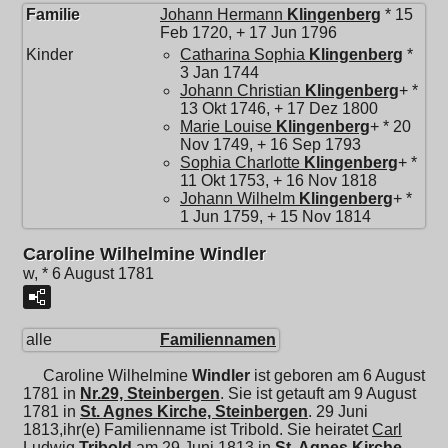
Familie
Johann Hermann
Klingenberg
* 15
Feb 1720, + 17 Jun 1796
Kinder
Catharina Sophia
Klingenberg
*
3 Jan 1744
Johann Christian
Klingenberg
+ *
13 Okt 1746, + 17 Dez 1800
Marie Louise
Klingenberg
+ * 20
Nov 1749, + 16 Sep 1793
Sophia Charlotte
Klingenberg
+ *
11 Okt 1753, + 16 Nov 1818
Johann Wilhelm
Klingenberg
+ *
1 Jun 1759, + 15 Nov 1814
Caroline Wilhelmine Windler
w, * 6 August 1781
alle
Familiennamen
Caroline Wilhelmine
Windler
ist geboren am 6 August
1781 in
Nr.29, Steinbergen
. Sie ist getauft am 9 August
1781 in
St. Agnes Kirche, Steinbergen
. 29 Juni
1813,ihr(e) Familienname ist Tribold. Sie heiratet
Carl
Ludwig
Tribold
am 29 Juni 1813 in
St. Agnes Kirche,