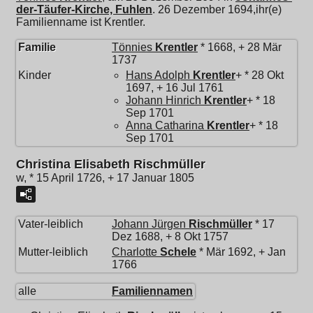
der-Täufer-Kirche, Fuhlen
. 26 Dezember 1694,ihr(e)
Familienname ist Krentler.
Familie
Tönnies
Krentler
* 1668, + 28 Mär
1737
Kinder
Hans Adolph
Krentler
+ * 28 Okt
1697, + 16 Jul 1761
Johann Hinrich
Krentler
+ * 18
Sep 1701
Anna Catharina
Krentler
+ * 18
Sep 1701
Christina Elisabeth Rischmüller
w, * 15 April 1726, + 17 Januar 1805
Vater-leiblich
Johann Jürgen
Rischmüller
* 17
Dez 1688, + 8 Okt 1757
Mutter-leiblich
Charlotte
Schele
* Mär 1692, + Jan
1766
alle
Familiennamen