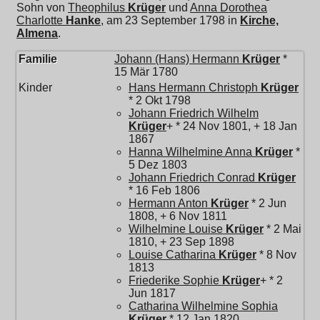
Sohn von
Theophilus
Krüger
und
Anna Dorothea
Charlotte
Hanke
, am 23 September 1798 in
Kirche,
Almena
.
Familie
Johann (Hans) Hermann
Krüger
*
15 Mär 1780
Kinder
Hans Hermann Christoph
Krüger
* 2 Okt 1798
Johann Friedrich Wilhelm
Krüger
+ * 24 Nov 1801, + 18 Jan
1867
Hanna Wilhelmine Anna
Krüger
*
5 Dez 1803
Johann Friedrich Conrad
Krüger
* 16 Feb 1806
Hermann Anton
Krüger
* 2 Jun
1808, + 6 Nov 1811
Wilhelmine Louise
Krüger
* 2 Mai
1810, + 23 Sep 1898
Louise Catharina
Krüger
* 8 Nov
1813
Friederike Sophie
Krüger
+ * 2
Jun 1817
Catharina Wilhelmine Sophia
Krüger
* 12 Jan 1820