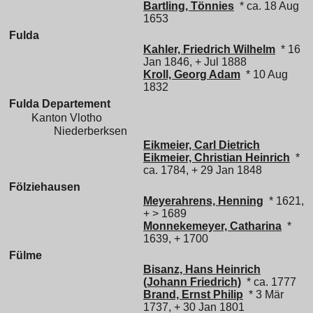
Bartling, Tönnies
* ca. 18 Aug
1653
Fulda
Kahler, Friedrich Wilhelm
* 16
Jan 1846, + Jul 1888
Kroll, Georg Adam
* 10 Aug
1832
Fulda Departement
Kanton Vlotho
Niederberksen
Eikmeier, Carl Dietrich
Eikmeier, Christian Heinrich
*
ca. 1784, + 29 Jan 1848
Fölziehausen
Meyerahrens, Henning
* 1621,
+ > 1689
Monnekemeyer, Catharina
*
1639, + 1700
Fülme
Bisanz, Hans Heinrich
(Johann Friedrich)
* ca. 1777
Brand, Ernst Philip
* 3 Mär
1737, + 30 Jan 1801