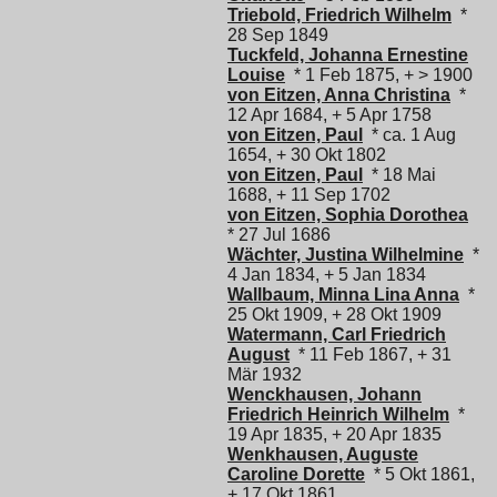
Triebold, Friedrich Wilhelm
*
28 Sep 1849
Tuckfeld, Johanna Ernestine
Louise
* 1 Feb 1875, + > 1900
von Eitzen, Anna Christina
*
12 Apr 1684, + 5 Apr 1758
von Eitzen, Paul
* ca. 1 Aug
1654, + 30 Okt 1802
von Eitzen, Paul
* 18 Mai
1688, + 11 Sep 1702
von Eitzen, Sophia Dorothea
* 27 Jul 1686
Wächter, Justina Wilhelmine
*
4 Jan 1834, + 5 Jan 1834
Wallbaum, Minna Lina Anna
*
25 Okt 1909, + 28 Okt 1909
Watermann, Carl Friedrich
August
* 11 Feb 1867, + 31
Mär 1932
Wenckhausen, Johann
Friedrich Heinrich Wilhelm
*
19 Apr 1835, + 20 Apr 1835
Wenkhausen, Auguste
Caroline Dorette
* 5 Okt 1861,
+ 17 Okt 1861