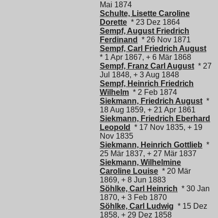
Mai 1874
Schulte, Lisette Caroline
Dorette
* 23 Dez 1864
Sempf, August Friedrich
Ferdinand
* 26 Nov 1871
Sempf, Carl Friedrich August
* 1 Apr 1867, + 6 Mär 1868
Sempf, Franz Carl August
* 27
Jul 1848, + 3 Aug 1848
Sempf, Heinrich Friedrich
Wilhelm
* 2 Feb 1874
Siekmann, Friedrich August
*
18 Aug 1859, + 21 Apr 1861
Siekmann, Friedrich Eberhard
Leopold
* 17 Nov 1835, + 19
Nov 1835
Siekmann, Heinrich Gottlieb
*
25 Mär 1837, + 27 Mär 1837
Siekmann, Wilhelmine
Caroline Louise
* 20 Mär
1869, + 8 Jun 1883
Söhlke, Carl Heinrich
* 30 Jan
1870, + 3 Feb 1870
Söhlke, Carl Ludwig
* 15 Dez
1858, + 29 Dez 1858