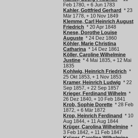
Feb 1780, + 6 Jun 1783
Kahler, Gottfried Gerhard
* 23
Mär 1778, + 10 Nov 1849
Klemme, Carl Heinrich August
Friedrich
* 20 Apr 1848
Knese, Dorothe Louise
Auguste
* 24 Dez 1860
Köhler, Marie Christina
Catharina
* 14 Dez 1861
Köller, Caroline Wilhelmine
Justine
* 4 Mai 1835, + 12 Mai
1835
Kohlwig, Heinrich Friedrich
*
25 Okt 1853, + 1 Nov 1853
Kramer, Heinrich Ludwig
* 22
Sep 1857, + 22 Sep 1857
Krieger, Ferdinand Wilhelm
*
26 Dez 1840, + 10 Feb 1841
Krob, Sophie Dorette
* 28 Feb
1872, + 6 Mär 1872
Krop, Heinrich Ferdinand
* 10
Aug 1844, + 11 Aug 1844
Krüger, Carolina Wilhelmine
*
3 Feb 1842, + 11 Feb 1847
Krüger, Caroline Wilhelmine