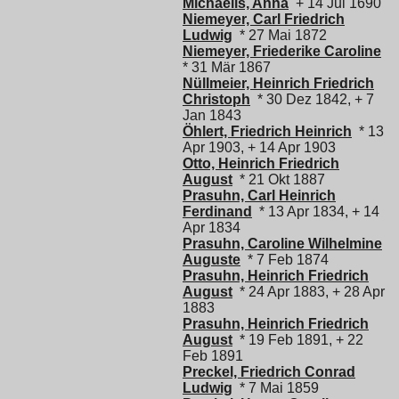
Michaelis, Anna
+ 14 Jul 1690
Niemeyer, Carl Friedrich
Ludwig
* 27 Mai 1872
Niemeyer, Friederike Caroline
* 31 Mär 1867
Nüllmeier, Heinrich Friedrich
Christoph
* 30 Dez 1842, + 7
Jan 1843
Öhlert, Friedrich Heinrich
* 13
Apr 1903, + 14 Apr 1903
Otto, Heinrich Friedrich
August
* 21 Okt 1887
Prasuhn, Carl Heinrich
Ferdinand
* 13 Apr 1834, + 14
Apr 1834
Prasuhn, Caroline Wilhelmine
Auguste
* 7 Feb 1874
Prasuhn, Heinrich Friedrich
August
* 24 Apr 1883, + 28 Apr
1883
Prasuhn, Heinrich Friedrich
August
* 19 Feb 1891, + 22
Feb 1891
Preckel, Friedrich Conrad
Ludwig
* 7 Mai 1859