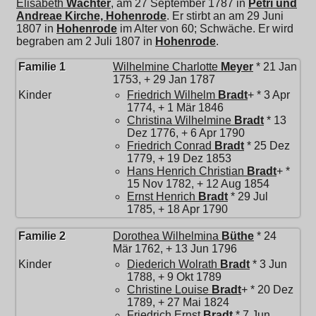
Elisabeth
Wächter
, am 27 September 1787 in
Petri und
Andreae Kirche, Hohenrode
. Er stirbt an am 29 Juni
1807 in
Hohenrode
im Alter von 60; Schwäche. Er wird
begraben am 2 Juli 1807 in
Hohenrode
.
Familie 1
Wilhelmine Charlotte
Meyer
* 21 Jan
1753, + 29 Jan 1787
Kinder
Friedrich Wilhelm
Bradt
+ * 3 Apr
1774, + 1 Mär 1846
Christina Wilhelmine
Bradt
* 13
Dez 1776, + 6 Apr 1790
Friedrich Conrad
Bradt
* 25 Dez
1779, + 19 Dez 1853
Hans Henrich Christian
Bradt
+ *
15 Nov 1782, + 12 Aug 1854
Ernst Henrich
Bradt
* 29 Jul
1785, + 18 Apr 1790
Familie 2
Dorothea Wilhelmina
Büthe
* 24
Mär 1762, + 13 Jun 1796
Kinder
Diederich Wolrath
Bradt
* 3 Jun
1788, + 9 Okt 1789
Christine Louise
Bradt
+ * 20 Dez
1789, + 27 Mai 1824
Friedrich Ernst
Bradt
* 7 Jun