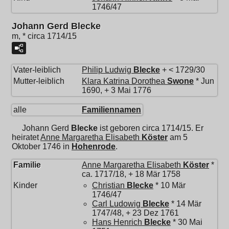
1746/47
Johann Gerd Blecke
m, * circa 1714/15
Vater-leiblich
Philip Ludwig
Blecke
+ < 1729/30
Mutter-leiblich
Klara Katrina Dorothea
Swone
* Jun
1690, + 3 Mai 1776
alle
Familiennamen
Johann Gerd
Blecke
ist geboren circa 1714/15. Er
heiratet
Anne Margaretha Elisabeth
Köster
am 5
Oktober 1746 in
Hohenrode
.
Familie
Anne Margaretha Elisabeth
Köster
*
ca. 1717/18, + 18 Mär 1758
Kinder
Christian
Blecke
* 10 Mär
1746/47
Carl Ludowig
Blecke
* 14 Mär
1747/48, + 23 Dez 1761
Hans Henrich
Blecke
* 30 Mai