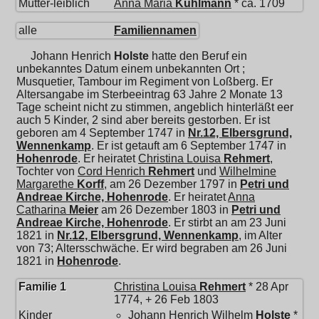
Mutter-leiblich
Anna Maria
Kuhlmann
* ca. 1709
alle
Familiennamen
Johann Henrich
Holste
hatte den Beruf ein
unbekanntes Datum einem unbekannten Ort ;
Musquetier, Tambour im Regiment von Loßberg. Er
Altersangabe im Sterbeeintrag 63 Jahre 2 Monate 13
Tage scheint nicht zu stimmen, angeblich hinterläßt eer
auch 5 Kinder, 2 sind aber bereits gestorben. Er ist
geboren am 4 September 1747 in
Nr.12, Elbersgrund,
Wennenkamp
. Er ist getauft am 6 September 1747 in
Hohenrode
. Er heiratet
Christina Louisa
Rehmert
,
Tochter von
Cord Henrich
Rehmert
und
Wilhelmine
Margarethe
Korff
, am 26 Dezember 1797 in
Petri und
Andreae Kirche, Hohenrode
. Er heiratet
Anna
Catharina
Meier
am 26 Dezember 1803 in
Petri und
Andreae Kirche, Hohenrode
. Er stirbt an am 23 Juni
1821 in
Nr.12, Elbersgrund, Wennenkamp
, im Alter
von 73; Altersschwäche. Er wird begraben am 26 Juni
1821 in
Hohenrode
.
Familie 1
Christina Louisa
Rehmert
* 28 Apr
1774, + 26 Feb 1803
Kinder
Johann Henrich Wilhelm
Holste
*