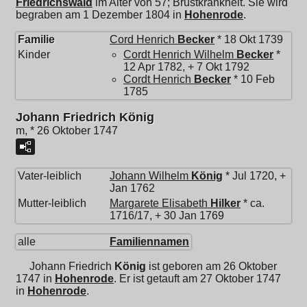
Friedrichswald
im Alter von 57; Brustkrankheit. Sie wird
begraben am 1 Dezember 1804 in
Hohenrode
.
Familie
Cord Henrich
Becker
* 18 Okt 1739
Kinder
Cordt Henrich Wilhelm
Becker
*
12 Apr 1782, + 7 Okt 1792
Cordt Henrich
Becker
* 10 Feb
1785
Johann Friedrich König
m, * 26 Oktober 1747
Vater-leiblich
Johann Wilhelm
König
* Jul 1720, +
Jan 1762
Mutter-leiblich
Margarete Elisabeth
Hilker
* ca.
1716/17, + 30 Jan 1769
alle
Familiennamen
Johann Friedrich
König
ist geboren am 26 Oktober
1747 in
Hohenrode
. Er ist getauft am 27 Oktober 1747
in
Hohenrode
.