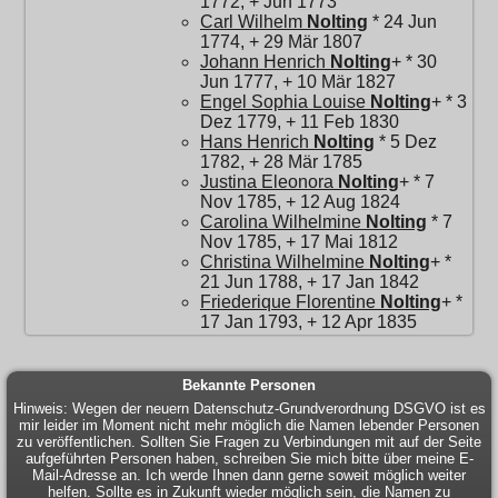
1772, + Jun 1773
Carl Wilhelm
Nolting
* 24 Jun
1774, + 29 Mär 1807
Johann Henrich
Nolting
+ * 30
Jun 1777, + 10 Mär 1827
Engel Sophia Louise
Nolting
+ * 3
Dez 1779, + 11 Feb 1830
Hans Henrich
Nolting
* 5 Dez
1782, + 28 Mär 1785
Justina Eleonora
Nolting
+ * 7
Nov 1785, + 12 Aug 1824
Carolina Wilhelmine
Nolting
* 7
Nov 1785, + 17 Mai 1812
Christina Wilhelmine
Nolting
+ *
21 Jun 1788, + 17 Jan 1842
Friederique Florentine
Nolting
+ *
17 Jan 1793, + 12 Apr 1835
Bekannte Personen
Hinweis: Wegen der neuern Datenschutz-Grundverordnung DSGVO ist es
mir leider im Moment nicht mehr möglich die Namen lebender Personen
zu veröffentlichen. Sollten Sie Fragen zu Verbindungen mit auf der Seite
aufgeführten Personen haben, schreiben Sie mich bitte über meine E-
Mail-Adresse an. Ich werde Ihnen dann gerne soweit möglich weiter
helfen. Sollte es in Zukunft wieder möglich sein, die Namen zu