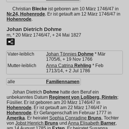
Christian
Blecke
ist geboren am 10 März 1746/47 in
Nr.24, Hohenrode
. Er ist getauft am 12 März 1746/47 in
Hohenrode
.
Johan Dietrich Dohme
m, * 20 März 1746/47, + 24 Mai 1827
Vater-leiblich
Johan Tönnies
Dohme
* Mär
1705/6, + 19 Nov 1766
Mutter-leiblich
Anna Catrina
Rehling
* Feb
1713/14, + 2 Jul 1786
alle
Familiennamen
Johan Dietrich
Dohme
hatte den Beruf ein
unbekanntes Datum
Regiment von Loßberg, Rinteln
;
Füsilier. Er ist geboren am 20 März 1746/47 in
Hohenrode
. Er ist getauft am 22 März 1746/47 in
Hohenrode
. Er Gefangenschaft im Februar 1777 in
Amerika
. Er heiratet
Sophia Conradine
Bruns
, Tochter
von
Jobst Henrich
Bruns
und
Anna Elisabeth
Barner
,
am 14 August 1785 in
Exten
. Er heiratet
Susanna