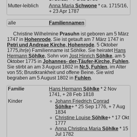
Mutter-leiblich
Anna Maria
Schwone
* ca. 1715/16,
+ 23 Apr 1787
alle
Familiennamen
Christine Wilhelmine
Prasuhn
ist geboren am 5 März
1747 in
Hohenrode
. Sie ist getauft am 7 März 1747 in
Petri und Andreae Kirche, Hohenrode
. 5 Oktober
1775,ihr(e) Familienname ist Söhlke. Sie heiratet
Hans
Hermann
Söhlke
, Sohn von
Jost Hinrich
Söhlke
, am 5
Oktober 1775 in
Johannes- der-Täufer-Kirche, Fuhlen
.
Sie stirbt an am 3 August 1802 in
Nr.5, Fuhlen
, im Alter
von 55; Brustkrankheit und offene Beine. Sie wird
begraben am 5 August 1802 in
Fuhlen
.
Familie
Hans Hermann
Söhlke
* 2 Nov
1741, + 28 Feb 1818
Kinder
Johann Friedrich Conrad
Söhlke
+ * 25 Sep 1776, + 7 Aug
1834
Christine Louise
Söhlke
+ * 17 Okt
1777
Anna Christina Maria
Söhlke
* 15
Jul 1782