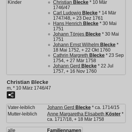
Kinder
Christian
Blecke
* 10 Mär
1746/47
Carl Ludowig
Blecke
* 14 Mär
1747/48, + 23 Dez 1761
Hans Henrich
Blecke
* 30 Mai
1751
Johann Tönjes
Blecke
* 30 Mai
1751
Johann Ernst Wilhelm
Blecke
*
18 Mai 1752, + 22 Okt 1760
Cathrin Margreth
Blecke
* 23 Sep
1754, + 27 Mär 1758
Johann Gerd
Blecke
* 22 Jul
1757, + 16 Nov 1760
Christian Blecke
m, * 10 März 1746/47
Vater-leiblich
Johann Gerd
Blecke
* ca. 1714/15
Mutter-leiblich
Anne Margaretha Elisabeth
Köster
*
ca. 1717/18, + 18 Mär 1758
alle
Familiennamen