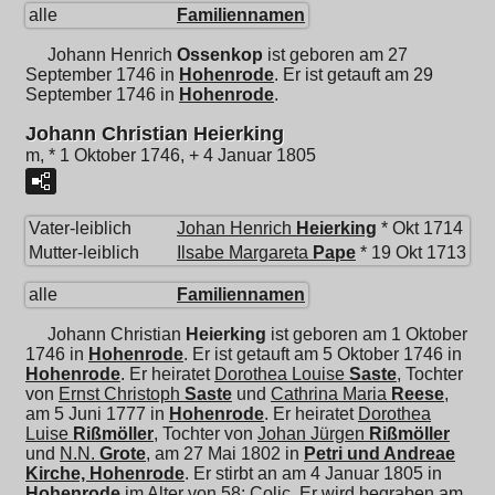
alle
Familiennamen
Johann Henrich
Ossenkop
ist geboren am 27
September 1746 in
Hohenrode
. Er ist getauft am 29
September 1746 in
Hohenrode
.
Johann Christian Heierking
m, * 1 Oktober 1746, + 4 Januar 1805
Vater-leiblich
Johan Henrich
Heierking
* Okt 1714
Mutter-leiblich
Ilsabe Margareta
Pape
* 19 Okt 1713
alle
Familiennamen
Johann Christian
Heierking
ist geboren am 1 Oktober
1746 in
Hohenrode
. Er ist getauft am 5 Oktober 1746 in
Hohenrode
. Er heiratet
Dorothea Louise
Saste
, Tochter
von
Ernst Christoph
Saste
und
Cathrina Maria
Reese
,
am 5 Juni 1777 in
Hohenrode
. Er heiratet
Dorothea
Luise
Rißmöller
, Tochter von
Johan Jürgen
Rißmöller
und
N.N.
Grote
, am 27 Mai 1802 in
Petri und Andreae
Kirche, Hohenrode
. Er stirbt an am 4 Januar 1805 in
Hohenrode
im Alter von 58; Colic. Er wird begraben am