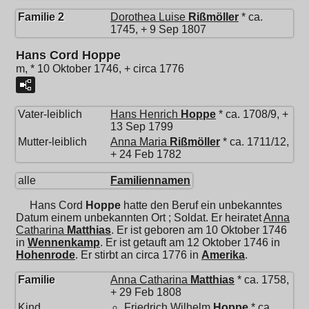
Familie 2
Dorothea Luise
Rißmöller
* ca.
1745, + 9 Sep 1807
Hans Cord Hoppe
m, * 10 Oktober 1746, + circa 1776
Vater-leiblich
Hans Henrich
Hoppe
* ca. 1708/9, +
13 Sep 1799
Mutter-leiblich
Anna Maria
Rißmöller
* ca. 1711/12,
+ 24 Feb 1782
alle
Familiennamen
Hans Cord
Hoppe
hatte den Beruf ein unbekanntes
Datum einem unbekannten Ort ; Soldat. Er heiratet
Anna
Catharina
Matthias
. Er ist geboren am 10 Oktober 1746
in
Wennenkamp
. Er ist getauft am 12 Oktober 1746 in
Hohenrode
. Er stirbt an circa 1776 in
Amerika
.
Familie
Anna Catharina
Matthias
* ca. 1758,
+ 29 Feb 1808
Kind
Friedrich Wilhelm
Hoppe
* ca.