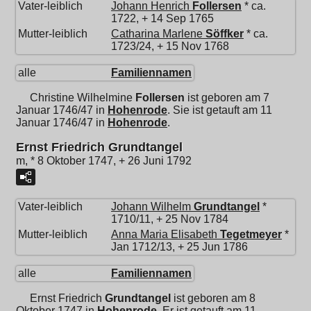
Vater-leiblich
Johann Henrich
Follersen
* ca.
1722, + 14 Sep 1765
Mutter-leiblich
Catharina Marlene
Söffker
* ca.
1723/24, + 15 Nov 1768
alle
Familiennamen
Christine Wilhelmine
Follersen
ist geboren am 7
Januar 1746/47 in
Hohenrode
. Sie ist getauft am 11
Januar 1746/47 in
Hohenrode
.
Ernst Friedrich Grundtangel
m, * 8 Oktober 1747, + 26 Juni 1792
Vater-leiblich
Johann Wilhelm
Grundtangel
*
1710/11, + 25 Nov 1784
Mutter-leiblich
Anna Maria Elisabeth
Tegetmeyer
*
Jan 1712/13, + 25 Jun 1786
alle
Familiennamen
Ernst Friedrich
Grundtangel
ist geboren am 8
Oktober 1747 in
Hohenrode
. Er ist getauft am 11