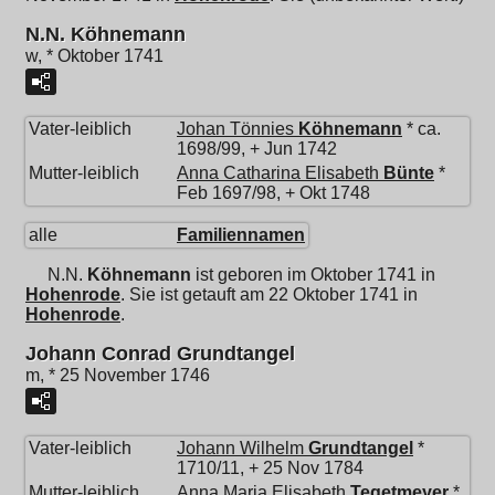
N.N. Köhnemann
w, * Oktober 1741
Vater-leiblich
Johan Tönnies
Köhnemann
* ca.
1698/99, + Jun 1742
Mutter-leiblich
Anna Catharina Elisabeth
Bünte
*
Feb 1697/98, + Okt 1748
alle
Familiennamen
N.N.
Köhnemann
ist geboren im Oktober 1741 in
Hohenrode
. Sie ist getauft am 22 Oktober 1741 in
Hohenrode
.
Johann Conrad Grundtangel
m, * 25 November 1746
Vater-leiblich
Johann Wilhelm
Grundtangel
*
1710/11, + 25 Nov 1784
Mutter-leiblich
Anna Maria Elisabeth
Tegetmeyer
*