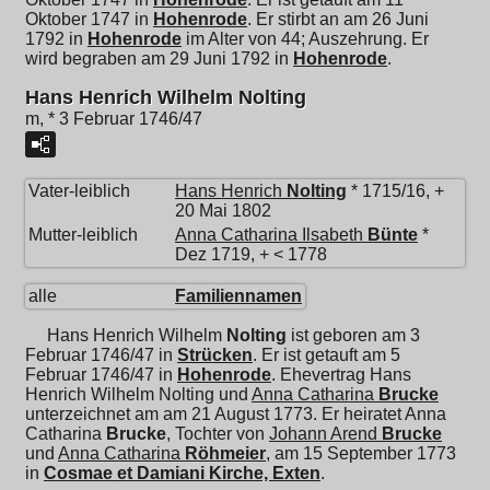
Oktober 1747 in
Hohenrode
. Er stirbt an am 26 Juni
1792 in
Hohenrode
im Alter von 44; Auszehrung. Er
wird begraben am 29 Juni 1792 in
Hohenrode
.
Hans Henrich Wilhelm Nolting
m, * 3 Februar 1746/47
Vater-leiblich
Hans Henrich
Nolting
* 1715/16, +
20 Mai 1802
Mutter-leiblich
Anna Catharina Ilsabeth
Bünte
*
Dez 1719, + < 1778
alle
Familiennamen
Hans Henrich Wilhelm
Nolting
ist geboren am 3
Februar 1746/47 in
Strücken
. Er ist getauft am 5
Februar 1746/47 in
Hohenrode
. Ehevertrag Hans
Henrich Wilhelm Nolting und
Anna Catharina
Brucke
unterzeichnet am am 21 August 1773. Er heiratet
Anna
Catharina
Brucke
, Tochter von
Johann Arend
Brucke
und
Anna Catharina
Röhmeier
, am 15 September 1773
in
Cosmae et Damiani Kirche, Exten
.