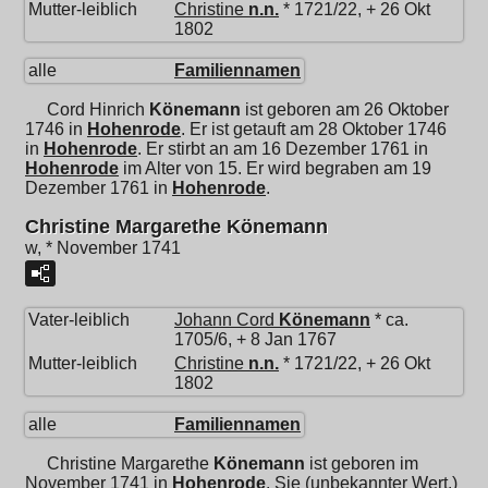
Mutter-leiblich
Christine
n.n.
* 1721/22, + 26 Okt
1802
alle
Familiennamen
Cord Hinrich
Könemann
ist geboren am 26 Oktober
1746 in
Hohenrode
. Er ist getauft am 28 Oktober 1746
in
Hohenrode
. Er stirbt an am 16 Dezember 1761 in
Hohenrode
im Alter von 15. Er wird begraben am 19
Dezember 1761 in
Hohenrode
.
Christine Margarethe Könemann
w, * November 1741
Vater-leiblich
Johann Cord
Könemann
* ca.
1705/6, + 8 Jan 1767
Mutter-leiblich
Christine
n.n.
* 1721/22, + 26 Okt
1802
alle
Familiennamen
Christine Margarethe
Könemann
ist geboren im
November 1741 in
Hohenrode
. Sie (unbekannter Wert.)