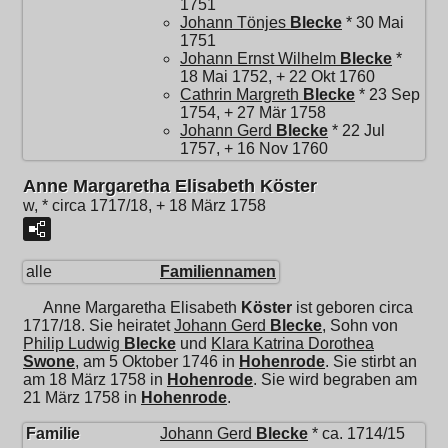
1751
Johann Tönjes
Blecke
* 30 Mai
1751
Johann Ernst Wilhelm
Blecke
*
18 Mai 1752, + 22 Okt 1760
Cathrin Margreth
Blecke
* 23 Sep
1754, + 27 Mär 1758
Johann Gerd
Blecke
* 22 Jul
1757, + 16 Nov 1760
Anne Margaretha Elisabeth Köster
w, * circa 1717/18, + 18 März 1758
alle
Familiennamen
Anne Margaretha Elisabeth
Köster
ist geboren circa
1717/18. Sie heiratet
Johann Gerd
Blecke
, Sohn von
Philip Ludwig
Blecke
und
Klara Katrina Dorothea
Swone
, am 5 Oktober 1746 in
Hohenrode
. Sie stirbt an
am 18 März 1758 in
Hohenrode
. Sie wird begraben am
21 März 1758 in
Hohenrode
.
Familie
Johann Gerd
Blecke
* ca. 1714/15