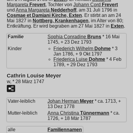
Margareta
Frevert
, Tochter von
Johann Cord
Frevert
und
Anna Margareta
Nedderhoff
, am 31 Juli 1796 in
Cosmae et Damiani Kirche, Exten
. Er stirbt an am 24
Mai 1827 in
Nottberg, Krankenhagen
, im Alter von 80;
Entkräftung. Er wird begraben am 27 Mai 1827 in
Exten
.
Familie
Sophia Conradine
Bruns
* 16 Mai
1745, + 23 Dez 1793
Kinder
Friederich Wilhelm
Dohme
* 3
Jan 1786, + 9 Okt 1797
Friederica Luise
Dohme
* 4 Feb
1789, + 29 Dez 1793
Cathrin Louise Meyer
w, * 28 März 1747
Vater-leiblich
Johan Herman
Meyer
* ca. 1713, +
13 Dez 1778
Mutter-leiblich
Anna Christina
Tünnermann
* ca.
1726, + 18 Mär 1787
alle
Familiennamen