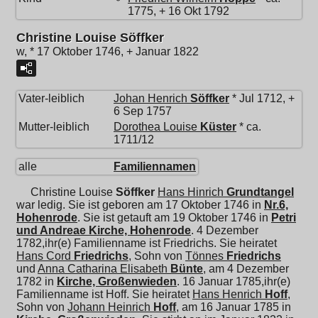
1775, + 16 Okt 1792
Christine Louise Söffker
w, * 17 Oktober 1746, + Januar 1822
Vater-leiblich
Johan Henrich
Söffker
* Jul 1712, +
6 Sep 1757
Mutter-leiblich
Dorothea Louise
Küster
* ca.
1711/12
alle
Familiennamen
Christine Louise
Söffker
Hans Hinrich
Grundtangel
war ledig. Sie ist geboren am 17 Oktober 1746 in
Nr.6,
Hohenrode
. Sie ist getauft am 19 Oktober 1746 in
Petri
und Andreae Kirche, Hohenrode
. 4 Dezember
1782,ihr(e) Familienname ist Friedrichs. Sie heiratet
Hans Cord
Friedrichs
, Sohn von
Tönnes
Friedrichs
und
Anna Catharina Elisabeth
Bünte
, am 4 Dezember
1782 in
Kirche, Großenwieden
. 16 Januar 1785,ihr(e)
Familienname ist Hoff. Sie heiratet
Hans Henrich
Hoff
,
Sohn von
Johann Heinrich
Hoff
, am 16 Januar 1785 in