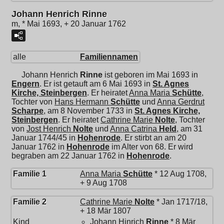
Johann Henrich Rinne
m, * Mai 1693, + 20 Januar 1762
alle
Familiennamen
Johann Henrich
Rinne
ist geboren im Mai 1693 in
Engern
. Er ist getauft am 6 Mai 1693 in
St. Agnes
Kirche, Steinbergen
. Er heiratet
Anna Maria
Schütte
,
Tochter von
Hans Hermann
Schütte
und
Anna Gerdrut
Scharpe
, am 8 November 1733 in
St. Agnes Kirche,
Steinbergen
. Er heiratet
Cathrine Marie
Nolte
, Tochter
von
Jost Henrich
Nolte
und
Anna Catrina
Held
, am 31
Januar 1744/45 in
Hohenrode
. Er stirbt an am 20
Januar 1762 in
Hohenrode
im Alter von 68. Er wird
begraben am 22 Januar 1762 in
Hohenrode
.
Familie 1
Anna Maria
Schütte
* 12 Aug 1708,
+ 9 Aug 1708
Familie 2
Cathrine Marie
Nolte
* Jan 1717/18,
+ 18 Mär 1807
Kind
Johann Hinrich
Rinne
* 8 Mär