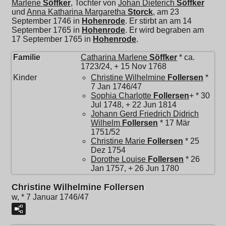
Marlene
Söffker
, Tochter von
Johan Dieterich
Söffker
und
Anna Katharina Margaretha
Storck
, am 23
September 1746 in
Hohenrode
. Er stirbt an am 14
September 1765 in
Hohenrode
. Er wird begraben am
17 September 1765 in
Hohenrode
.
Familie
Catharina Marlene
Söffker
* ca.
1723/24, + 15 Nov 1768
Kinder
Christine Wilhelmine
Follersen
*
7 Jan 1746/47
Sophia Charlotte
Follersen
+ * 30
Jul 1748, + 22 Jun 1814
Johann Gerd Friedrich Didrich
Wilhelm
Follersen
* 17 Mär
1751/52
Christine Marie
Follersen
* 25
Dez 1754
Dorothe Louise
Follersen
* 26
Jan 1757, + 26 Jun 1780
Christine Wilhelmine Follersen
w, * 7 Januar 1746/47