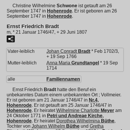
Christine Wilhelmine
Schwone
ist getauft am 26
September 1747 in
Hohenrode
. Er ist geboren am 26
September 1747 in
Hohenrode
.
Ernst Friedrich Bradt
m, * 21 Januar 1746/47, + 29 Juni 1807
Vater-leiblich
Johan Conradt
Bradt
* Feb 1702/3,
+ 19 Sep 1766
Mutter-leiblich
Anna Maria
Grundtangel
* 19 Sep
1714
alle
Familiennamen
Ernst Friedrich
Bradt
hatte den Beruf ein
unbekanntes Datum einem unbekannten Ort ; Vollmeier.
Er ist geboren am 21 Januar 1746/47 in
Nr.4,
Hohenrode
. Er ist getauft am 25 Januar 1746/47 in
Hohenrode
. Er heiratet
Wilhelmine Charlotte
Meyer
am
24 Oktober 1771 in
Petri und Andreae Kirche,
Hohenrode
. Er heiratet
Dorothea Wilhelmina
Büthe
,
Tochter von
Johann Wilhelm
Büthe
und
Gretha