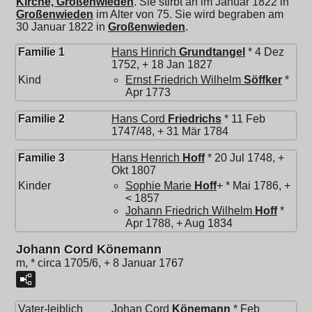
Kirche, Großenwieden
. Sie stirbt an im Januar 1822 in
Großenwieden
im Alter von 75. Sie wird begraben am
30 Januar 1822 in
Großenwieden
.
Familie 1
Hans Hinrich
Grundtangel
* 4 Dez
1752, + 18 Jan 1827
Kind
Ernst Friedrich Wilhelm
Söffker
*
Apr 1773
Familie 2
Hans Cord
Friedrichs
* 11 Feb
1747/48, + 31 Mär 1784
Familie 3
Hans Henrich
Hoff
* 20 Jul 1748, +
Okt 1807
Kinder
Sophie Marie
Hoff
+ * Mai 1786, +
< 1857
Johann Friedrich Wilhelm
Hoff
*
Apr 1788, + Aug 1834
Johann Cord Könemann
m, * circa 1705/6, + 8 Januar 1767
Vater-leiblich
Johan Cord
Könemann
* Feb