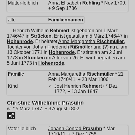
Mutter-leiblich
Anna Elisabeth
Rehling
* Nov 1709,
+ 9 Sep 1786
alle
Familiennamen
Henrich Wilhelm
Rehmert
ist geboren am 1 März
1746/47 in
Strücken
. Er ist getauft am 5 März 1746/47 in
Hohenrode
. Er heiratet
Anna Margaretha
Rischmüller
,
Tochter von
Johan Friederich
Rißmöller
und
(?)
n.n.
, am
13 Oktober 1771 in
Hohenrode
. Er stirbt an am 2 Juni
1773 in
Strücken
im Alter von 26. Er wird begraben am
5 Juni 1773 in
Hohenrode
.
Familie
Anna Margaretha
Rischmüller
* 21
Feb 1740/41, + 23 Mär 1806
Kind
Jost Henrich
Rehmert
+ * Dez
1772, + 13 Jan 1847
Christine Wilhelmine Prasuhn
w, * 5 März 1747, + 3 August 1802
Vater-leiblich
Johann Conrad
Prasuhn
* Mär
1710/11, + 7 Dez 1758