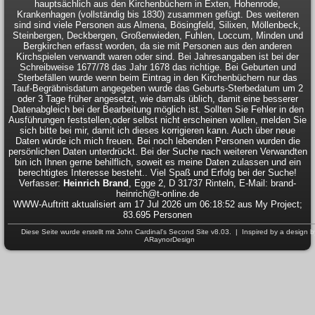
hauptsächlich aus den Kirchenbüchern in Exten, Hohenrode,
Krankenhagen (vollständig bis 1830) zusammen gefügt. Des weiteren
sind sind viele Personen aus Almena, Bösingfeld, Silixen, Möllenbeck,
Steinbergen, Deckbergen, Großenwieden, Fuhlen, Loccum, Minden und
Bergkirchen erfasst worden, da sie mit Personen aus den anderen
Kirchspielen verwandt waren oder sind. Bei Jahresangaben ist bei der
Schreibweise 1677/78 das Jahr 1678 das richtige. Bei Geburten und
Sterbefällen wurde wenn beim Eintrag in den Kirchenbüchern nur das
Tauf-Begräbnisdatum angegeben wurde das Geburts-Sterbedatum um 2
oder 3 Tage früher angesetzt, wie damals üblich, damit eine besserer
Datenabgleich bei der Bearbeitung möglich ist. Sollten Sie Fehler in den
Ausführungen feststellen,oder selbst nicht erscheinen wollen, melden Sie
sich bitte bei mir, damit ich dieses korrigieren kann. Auch über neue
Daten würde ich mich freuen. Bei noch lebenden Personen wurden die
persönlichen Daten unterdrückt. Bei der Suche nach weiteren Verwandten
bin ich Ihnen gerne behilflich, soweit es meine Daten zulassen und ein
berechtigtes Interesse besteht.. Viel Spaß und Erfolg bei der Suche!
Verfasser:
Heinrich Brand
, Egge 2, D 31737 Rinteln, E-Mail: brand-
heinrich@t-online.de
WWW-Auftritt aktualisiert am 17 Jul 2026 um 06:18:52 aus My Project;
83.695 Personen
Diese Seite wurde erstellt mit
John Cardinal's
Second Site
v8.03. | Inspired by a design b
ARaynorDesign