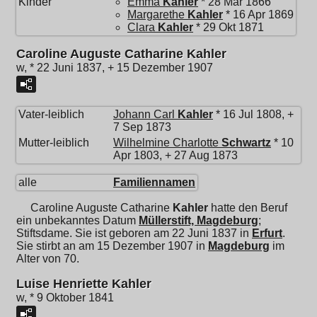
Kinder
Emma
Kahler
* 28 Mär 1866
Margarethe
Kahler
* 16 Apr 1869
Clara
Kahler
* 29 Okt 1871
Caroline Auguste Catharine Kahler
w, * 22 Juni 1837, + 15 Dezember 1907
Vater-leiblich
Johann Carl
Kahler
* 16 Jul 1808, +
7 Sep 1873
Mutter-leiblich
Wilhelmine Charlotte
Schwartz
* 10
Apr 1803, + 27 Aug 1873
alle
Familiennamen
Caroline Auguste Catharine
Kahler
hatte den Beruf
ein unbekanntes Datum
Müllerstift, Magdeburg
;
Stiftsdame. Sie ist geboren am 22 Juni 1837 in
Erfurt
.
Sie stirbt an am 15 Dezember 1907 in
Magdeburg
im
Alter von 70.
Luise Henriette Kahler
w, * 9 Oktober 1841