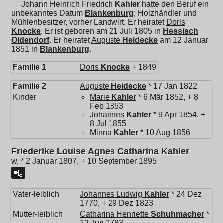
Johann Heinrich Friedrich
Kahler
hatte den Beruf ein
unbekanntes Datum
Blankenburg
; Holzhändler und
Mühlenbesitzer, vorher Landwirt. Er heiratet
Doris
Knocke
. Er ist geboren am 21 Juli 1805 in
Hessisch
Oldendorf
. Er heiratet
Auguste
Heidecke
am 12 Januar
1851 in
Blankenburg
.
Familie 1
Doris
Knocke
+ 1849
Familie 2
Auguste
Heidecke
* 17 Jan 1822
Kinder
Marie
Kahler
* 6 Mär 1852, + 8
Feb 1853
Johannes
Kahler
* 9 Apr 1854, +
8 Jul 1855
Minna
Kahler
* 10 Aug 1856
Friederike Louise Agnes Catharina Kahler
w, * 2 Januar 1807, + 10 September 1895
Vater-leiblich
Johannes Ludwig
Kahler
* 24 Dez
1770, + 29 Dez 1823
Mutter-leiblich
Catharina Henriette
Schuhmacher
*
12 Jun 1783