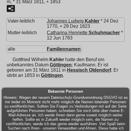
m, * 31 März 1811, + 1853
Vater-leiblich
Johannes Ludwig
Kahler
* 24 Dez
1770, + 29 Dez 1823
Mutter-leiblich
Catharina Henriette
Schuhmacher
*
12 Jun 1783
alle
Familiennamen
Gottfried Wilhelm
Kahler
hatte den Beruf ein
unbekanntes Datum
Göttingen
; Kaufmann. Er ist
geboren am 31 März 1811 in
Hessisch Oldendorf
. Er
stirbt an 1853 in
Göttingen
.
Bekannte Personen
Hinweis: Wegen der neuern Datenschutz-Grundverordnung DSGVO ist es
mir leider im Moment nicht mehr möglich die Namen lebender Personen
zu veröffentlichen. Sollten Sie Fragen zu Verbindungen mit auf der Seite
aufgeführten Personen haben, schreiben Sie mich bitte über meine E-
Mail-Adresse an. Ich werde Ihnen dann gerne soweit möglich weiter
helfen. Sollte es in Zukunft wieder möglich sein, die Namen zu
veröffentlichen, werde ich das gerne wieder ausführen. Viel Spaß beim
Suchen nach Ihren - unseren Verwandten und Ahnen. Diese habe ich