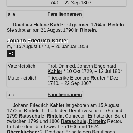
1740, + 22 Sep 1807
alle
Familiennamen
Dorothea Helene
Kahler
ist geboren 1764 in
Rinteln
.
Sie stirbt an am 21 August 1790 in
Rinteln
.
Johann Friedrich Kahler
m, * 15 August 1773, + 26 Januar 1858
Vater-leiblich
Prof. Dr. med.
Johann Engelhard
Kahler
* 10 Okt 1729, + 12 Jul 1804
Mutter-leiblich
Friederike Eleonore
Reuter
* Dez
1740, + 22 Sep 1807
alle
Familiennamen
Johann Friedrich
Kahler
ist geboren am 15 August
1773 in
Rinteln
. Er hatte den Beruf zwischen 1795 und
1799
Ratsschule, Rinteln
; Conrector. Er hatte den Beruf
zwischen 1799 und 1806
Ratsschule, Rinteln
; Rector.
Er hatte den Beruf zwischen 1806 und 1824
Obernkirchen
; 2. Prediger. Er hatte den Beruf nach