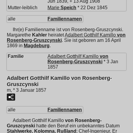
Jun 1839, + 13 Aug 1908
Mutter-leiblich
Marie
Speich
* 22 Dez 1845
alle
Familiennamen
Ihr(e) Familienname ist von Rosenberg-Gruszcynski.
Margarethe
Kahler
heiratet
Adalbert Gotthilf Kamillo
von
Rosenberg-Gruszcynski
. Sie ist geboren am 16 April
1869 in
Magdeburg
.
Familie
Adalbert Gotthilf Kamillo
von
Rosenberg-Gruszcynski
* 3 Jan
1857
Adalbert Gotthilf Kamillo von Rosenberg-
Gruszcynski
m, * 3 Januar 1857
alle
Familiennamen
Adalbert Gotthilf Kamillo
von Rosenberg-
Gruszcynski
hatte den Beruf ein unbekanntes Datum
Stahlwerke, Kolomna, Rußland
; Chef-Ingenieur. Er