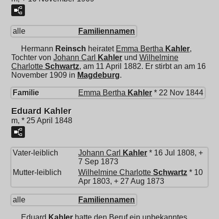
alle
Familiennamen
Hermann
Reinsch
heiratet
Emma Bertha
Kahler
,
Tochter von
Johann Carl
Kahler
und
Wilhelmine
Charlotte
Schwartz
, am 11 April 1882. Er stirbt an am 16
November 1909 in
Magdeburg
.
Familie
Emma Bertha
Kahler
* 22 Nov 1844
Eduard Kahler
m, * 25 April 1848
Vater-leiblich
Johann Carl
Kahler
* 16 Jul 1808, +
7 Sep 1873
Mutter-leiblich
Wilhelmine Charlotte
Schwartz
* 10
Apr 1803, + 27 Aug 1873
alle
Familiennamen
Eduard
Kahler
hatte den Beruf ein unbekanntes