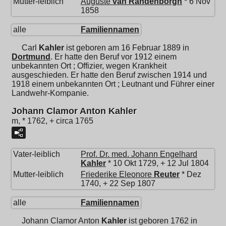
Mutter-leiblich
Auguste
van Randenborgh
* 6 Nov
1858
alle
Familiennamen
Carl
Kahler
ist geboren am 16 Februar 1889 in
Dortmund
. Er hatte den Beruf vor 1912 einem
unbekannten Ort ; Offizier, wegen Krankheit
ausgeschieden. Er hatte den Beruf zwischen 1914 und
1918 einem unbekannten Ort ; Leutnant und Führer einer
Landwehr-Kompanie.
Johann Clamor Anton Kahler
m, * 1762, + circa 1765
Vater-leiblich
Prof. Dr. med.
Johann Engelhard
Kahler
* 10 Okt 1729, + 12 Jul 1804
Mutter-leiblich
Friederike Eleonore
Reuter
* Dez
1740, + 22 Sep 1807
alle
Familiennamen
Johann Clamor Anton
Kahler
ist geboren 1762 in