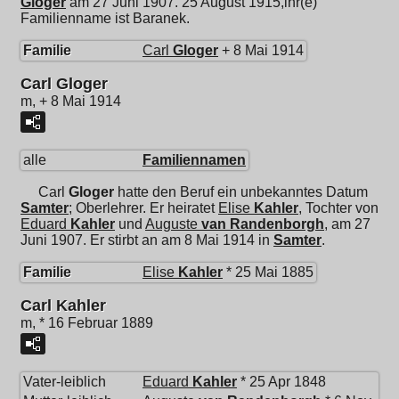
Gloger
am 27 Juni 1907. 25 August 1915,ihr(e)
Familienname ist Baranek.
Familie
Carl
Gloger
+ 8 Mai 1914
Carl Gloger
m, + 8 Mai 1914
alle
Familiennamen
Carl
Gloger
hatte den Beruf ein unbekanntes Datum
Samter
; Oberlehrer. Er heiratet
Elise
Kahler
, Tochter von
Eduard
Kahler
und
Auguste
van Randenborgh
, am 27
Juni 1907. Er stirbt an am 8 Mai 1914 in
Samter
.
Familie
Elise
Kahler
* 25 Mai 1885
Carl Kahler
m, * 16 Februar 1889
Vater-leiblich
Eduard
Kahler
* 25 Apr 1848