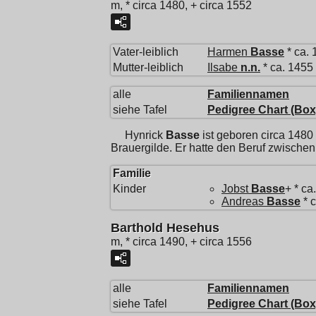
m, * circa 1480, + circa 1552
Vater-leiblich
Harmen
Basse
* ca. 
Mutter-leiblich
Ilsabe
n.n.
* ca. 1455
alle
Familiennamen
siehe Tafel
Pedigree Chart (Box
Hynrick
Basse
ist geboren circa 1480
Brauergilde. Er hatte den Beruf zwische
Familie
Kinder
Jobst
Basse
+ * ca
Andreas
Basse
* 
Barthold Hesehus
m, * circa 1490, + circa 1556
alle
Familiennamen
siehe Tafel
Pedigree Chart (Box