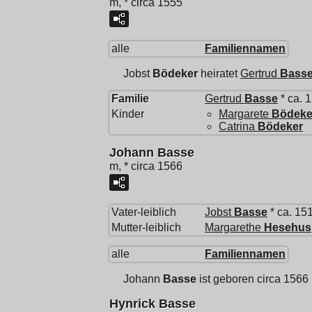
m, * circa 1555
alle
Familiennamen
Jobst
Bödeker
heiratet
Gertrud
Bass
Familie
Gertrud
Basse
* ca. 
Kinder
Margarete
Bödeke
Catrina
Bödeker
Johann Basse
m, * circa 1566
Vater-leiblich
Jobst
Basse
* ca. 15
Mutter-leiblich
Margarethe
Hesehus
alle
Familiennamen
Johann
Basse
ist geboren circa 1566
Hynrick Basse