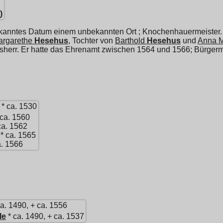
)
kanntes Datum einem unbekannten Ort ; Knochenhauermeister. E
argarethe
Hesehus
, Tochter von
Barthold
Hesehus
und
Anna M
tsherr. Er hatte das Ehrenamt zwischen 1564 und 1566; Bürgermei
* ca. 1530
 ca. 1560
ca. 1562
 * ca. 1565
a. 1566
a. 1490, + ca. 1556
le
* ca. 1490, + ca. 1537