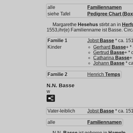
alle
Familiennamen
siehe Tafel
Pedigree Chart (Box
Margarethe
Hesehus
stirbt an in
Herf
1553,ihr(e) Familienname ist Basse. Circ
Familie 1
Jobst
Basse
* ca. 15
Kinder
Gerhard
Basse
+ *
Gertrud
Basse
+ * 
Catharina
Basse
+
Johann
Basse
* c
Familie 2
Henrich
Temps
N.N. Basse
w
Vater-leiblich
Jobst
Basse
* ca. 15
alle
Familiennamen
N.N.
Basse
ist geboren in
Hameln
.