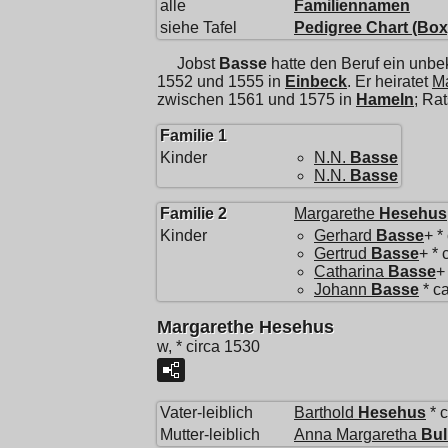
alle
Familiennamen
siehe Tafel
Pedigree Chart (Box
Jobst
Basse
hatte den Beruf ein unbe
1552 und 1555 in
Einbeck
. Er heiratet
M
zwischen 1561 und 1575 in
Hameln
; Ra
Familie 1
Kinder
N.N.
Basse
N.N.
Basse
Familie 2
Margarethe
Hesehus
Kinder
Gerhard
Basse
+ *
Gertrud
Basse
+ * 
Catharina
Basse
+
Johann
Basse
* c
Margarethe Hesehus
w, * circa 1530
Vater-leiblich
Barthold
Hesehus
* c
Mutter-leiblich
Anna Margaretha
Bul