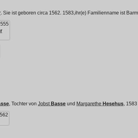
r
. Sie ist geboren circa 1562. 1583,ihr(e) Familienname ist Barm
1555
r
asse
, Tochter von
Jobst
Basse
und
Margarethe
Hesehus
, 1583
1562