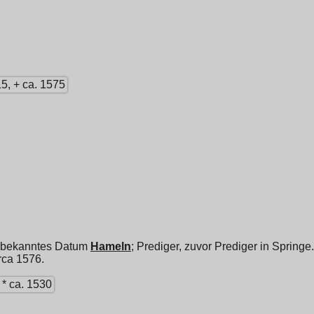
15, + ca. 1575
unbekanntes Datum
Hameln
; Prediger, zuvor Prediger in Springe.
irca 1576.
* ca. 1530