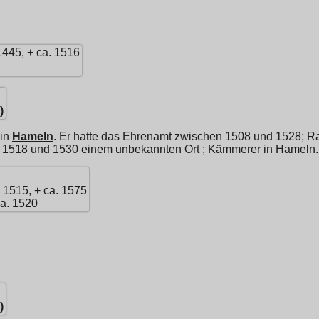
1445, + ca. 1516
)
 in
Hameln
. Er hatte das Ehrenamt zwischen 1508 und 1528; Ra
n 1518 und 1530 einem unbekannten Ort ; Kämmerer in Hameln. E
. 1515, + ca. 1575
ca. 1520
)