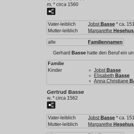
m, * circa 1560
Vater-leiblich
Jobst
Basse
* ca. 15
Mutter-leiblich
Margarethe
Hesehus
alle
Familiennamen
Gerhard
Basse
hatte den Beruf ein 
Familie
Kinder
Jobst
Basse
Elisabeth
Basse
Anna Christiane
B
Gertrud Basse
w, * circa 1562
Vater-leiblich
Jobst
Basse
* ca. 15
Mutter-leiblich
Margarethe
Hesehus