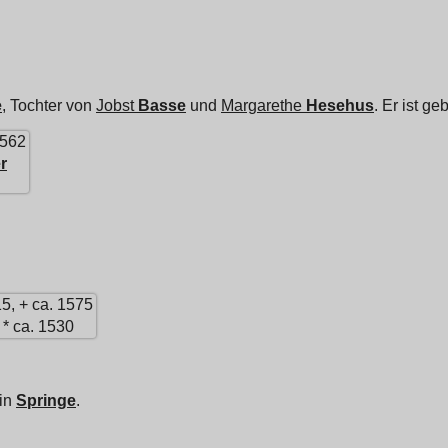
e
, Tochter von
Jobst
Basse
und
Margarethe
Hesehus
. Er ist g
1562
r
15, + ca. 1575
* ca. 1530
 in
Springe
.