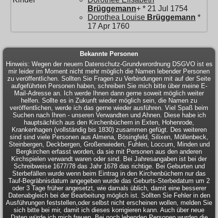
Brüggemann
+ * 21 Jul 1754
Dorothea Louise
Brüggemann
*
17 Apr 1760
Bekannte Personen
Hinweis: Wegen der neuern Datenschutz-Grundverordnung DSGVO ist es
mir leider im Moment nicht mehr möglich die Namen lebender Personen
zu veröffentlichen. Sollten Sie Fragen zu Verbindungen mit auf der Seite
aufgeführten Personen haben, schreiben Sie mich bitte über meine E-
Mail-Adresse an. Ich werde Ihnen dann gerne soweit möglich weiter
helfen. Sollte es in Zukunft wieder möglich sein, die Namen zu
veröffentlichen, werde ich das gerne wieder ausführen. Viel Spaß beim
Suchen nach Ihren - unseren Verwandten und Ahnen. Diese habe ich
hauptsächlich aus den Kirchenbüchern in Exten, Hohenrode,
Krankenhagen (vollständig bis 1830) zusammen gefügt. Des weiteren
sind sind viele Personen aus Almena, Bösingfeld, Silixen, Möllenbeck,
Steinbergen, Deckbergen, Großenwieden, Fuhlen, Loccum, Minden und
Bergkirchen erfasst worden, da sie mit Personen aus den anderen
Kirchspielen verwandt waren oder sind. Bei Jahresangaben ist bei der
Schreibweise 1677/78 das Jahr 1678 das richtige. Bei Geburten und
Sterbefällen wurde wenn beim Eintrag in den Kirchenbüchern nur das
Tauf-Begräbnisdatum angegeben wurde das Geburts-Sterbedatum um 2
oder 3 Tage früher angesetzt, wie damals üblich, damit eine besserer
Datenabgleich bei der Bearbeitung möglich ist. Sollten Sie Fehler in den
Ausführungen feststellen,oder selbst nicht erscheinen wollen, melden Sie
sich bitte bei mir, damit ich dieses korrigieren kann. Auch über neue
Daten würde ich mich freuen. Bei noch lebenden Personen wurden die