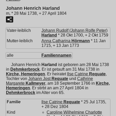
Johann Henrich Harland
m, * 28 Mai 1738, + 27 April 1804
Vater-leiblich
Johann Rudolf (Johann Rolfe Peter)
Harland
* 28 Okt 1700, + 2 Okt 1759
Mutter-leiblich
Anna Catharina
Hörmann
* 11 Jan
1715, + 13 Jan 1773
alle
Familiennamen
Johann Henrich
Harland
ist geboren am 28 Mai 1738
in
Dehmkerbrock
. Er ist getauft am 31 Mai 1738 in
Kirche, Hemeringen
. Er heiratet
Ilse Catrine
Requate
,
Tochter von
Johann Jost
Requate
und
Cathrine
Margarete
Kallmeyer
, am 18 September 1766 in
Kirche,
Hemeringen
. Er stirbt an am 27 April 1804 in
Dehmkerbrock
im Alter von 65.
Familie
Ilse Catrine
Requate
* 25 Jul 1735,
+ 28 Dez 1804
Kind
Caroline Wilhelmine Charlotte