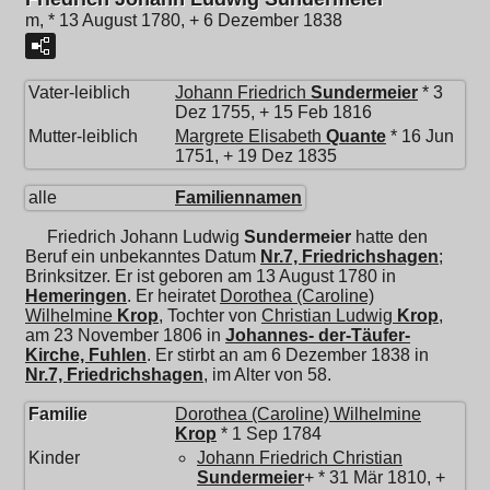
m, * 13 August 1780, + 6 Dezember 1838
Vater-leiblich
Johann Friedrich
Sundermeier
* 3
Dez 1755, + 15 Feb 1816
Mutter-leiblich
Margrete Elisabeth
Quante
* 16 Jun
1751, + 19 Dez 1835
alle
Familiennamen
Friedrich Johann Ludwig
Sundermeier
hatte den
Beruf ein unbekanntes Datum
Nr.7, Friedrichshagen
;
Brinksitzer. Er ist geboren am 13 August 1780 in
Hemeringen
. Er heiratet
Dorothea (Caroline)
Wilhelmine
Krop
, Tochter von
Christian Ludwig
Krop
,
am 23 November 1806 in
Johannes- der-Täufer-
Kirche, Fuhlen
. Er stirbt an am 6 Dezember 1838 in
Nr.7, Friedrichshagen
, im Alter von 58.
Familie
Dorothea (Caroline) Wilhelmine
Krop
* 1 Sep 1784
Kinder
Johann Friedrich Christian
Sundermeier
+ * 31 Mär 1810, +