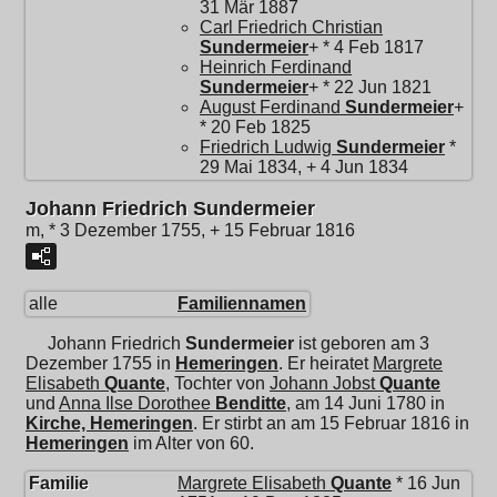
31 Mär 1887
Carl Friedrich Christian
Sundermeier
+ * 4 Feb 1817
Heinrich Ferdinand
Sundermeier
+ * 22 Jun 1821
August Ferdinand
Sundermeier
+
* 20 Feb 1825
Friedrich Ludwig
Sundermeier
*
29 Mai 1834, + 4 Jun 1834
Johann Friedrich Sundermeier
m, * 3 Dezember 1755, + 15 Februar 1816
alle
Familiennamen
Johann Friedrich
Sundermeier
ist geboren am 3
Dezember 1755 in
Hemeringen
. Er heiratet
Margrete
Elisabeth
Quante
, Tochter von
Johann Jobst
Quante
und
Anna Ilse Dorothee
Benditte
, am 14 Juni 1780 in
Kirche, Hemeringen
. Er stirbt an am 15 Februar 1816 in
Hemeringen
im Alter von 60.
Familie
Margrete Elisabeth
Quante
* 16 Jun