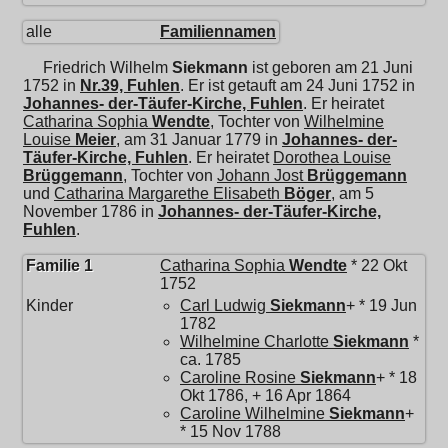
alle
Familiennamen
Friedrich Wilhelm
Siekmann
ist geboren am 21 Juni
1752 in
Nr.39, Fuhlen
. Er ist getauft am 24 Juni 1752 in
Johannes- der-Täufer-Kirche, Fuhlen
. Er heiratet
Catharina Sophia
Wendte
, Tochter von
Wilhelmine
Louise
Meier
, am 31 Januar 1779 in
Johannes- der-
Täufer-Kirche, Fuhlen
. Er heiratet
Dorothea Louise
Brüggemann
, Tochter von
Johann Jost
Brüggemann
und
Catharina Margarethe Elisabeth
Böger
, am 5
November 1786 in
Johannes- der-Täufer-Kirche,
Fuhlen
.
Familie 1
Catharina Sophia
Wendte
* 22 Okt
1752
Kinder
Carl Ludwig
Siekmann
+ * 19 Jun
1782
Wilhelmine Charlotte
Siekmann
*
ca. 1785
Caroline Rosine
Siekmann
+ * 18
Okt 1786, + 16 Apr 1864
Caroline Wilhelmine
Siekmann
+
* 15 Nov 1788