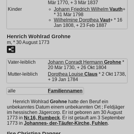
Mär 1770, + 3 Mär 1837
Kinder
Johann Friedrich Wilhelm
Vauth
+
* 31 Mär 1798
Wilhelmine Dorothea
Vaut
+ * 16
Jan 1808, + 23 Feb 1887
Henrich Wohlrad Grohne
m, * 30 August 1773
Vater-leiblich
Johann Conradt Hermann
Grohne
*
20 Mär 1730, + 26 Okt 1804
Mutter-leiblich
Dorothea Louise
Claus
* 2 Okt 1738,
+ 19 Jan 1784
alle
Familiennamen
Henrich Wohlrad
Grohne
hatte den Beruf ein
unbekanntes Datum einem unbekannten Ort ; Feldjäger
im hessischen Jägercorp. Er ist geboren am 30 August
1773 in
Nr.16, Rumbeck
. Er ist getauft am 3 September
1773 in
Johannes- der-Täufer-Kirche, Fuhlen
.
Ilse Christina Danger