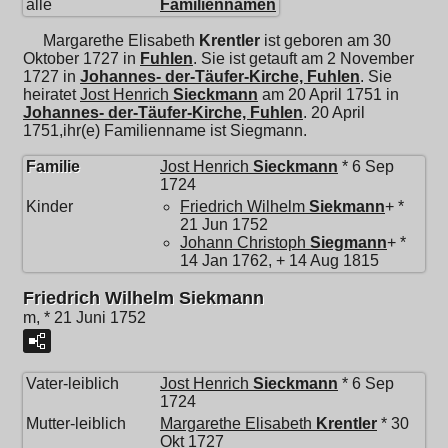
alle
Familiennamen
Margarethe Elisabeth
Krentler
ist geboren am 30
Oktober 1727 in
Fuhlen
. Sie ist getauft am 2 November
1727 in
Johannes- der-Täufer-Kirche, Fuhlen
. Sie
heiratet
Jost Henrich
Sieckmann
am 20 April 1751 in
Johannes- der-Täufer-Kirche, Fuhlen
. 20 April
1751,ihr(e) Familienname ist Siegmann.
Familie
Jost Henrich
Sieckmann
* 6 Sep
1724
Kinder
Friedrich Wilhelm
Siekmann
+ *
21 Jun 1752
Johann Christoph
Siegmann
+ *
14 Jan 1762, + 14 Aug 1815
Friedrich Wilhelm Siekmann
m, * 21 Juni 1752
Vater-leiblich
Jost Henrich
Sieckmann
* 6 Sep
1724
Mutter-leiblich
Margarethe Elisabeth
Krentler
* 30
Okt 1727