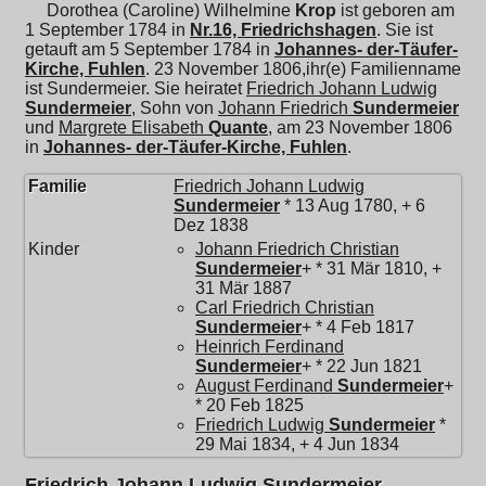
Dorothea (Caroline) Wilhelmine
Krop
ist geboren am
1 September 1784 in
Nr.16, Friedrichshagen
. Sie ist
getauft am 5 September 1784 in
Johannes- der-Täufer-
Kirche, Fuhlen
. 23 November 1806,ihr(e) Familienname
ist Sundermeier. Sie heiratet
Friedrich Johann Ludwig
Sundermeier
, Sohn von
Johann Friedrich
Sundermeier
und
Margrete Elisabeth
Quante
, am 23 November 1806
in
Johannes- der-Täufer-Kirche, Fuhlen
.
Familie
Friedrich Johann Ludwig
Sundermeier
* 13 Aug 1780, + 6
Dez 1838
Kinder
Johann Friedrich Christian
Sundermeier
+ * 31 Mär 1810, +
31 Mär 1887
Carl Friedrich Christian
Sundermeier
+ * 4 Feb 1817
Heinrich Ferdinand
Sundermeier
+ * 22 Jun 1821
August Ferdinand
Sundermeier
+
* 20 Feb 1825
Friedrich Ludwig
Sundermeier
*
29 Mai 1834, + 4 Jun 1834
Friedrich Johann Ludwig Sundermeier