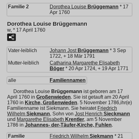
Familie 2
Dorothea Louise
Brüggemann
* 17
Apr 1760
Dorothea Louise Brüggemann
w, * 17 April 1760
Vater-leiblich
Johann Jost
Brüggemann
* 3 Sep
1722, + 18 Mär 1791
Mutter-leiblich
Catharina Margarethe Elisabeth
Böger
* 20 Apr 1724, + 19 Apr 1771
alle
Familiennamen
Dorothea Louise
Brüggemann
ist geboren am 17
April 1760 in
Großenwieden
. Sie ist getauft am 20 April
1760 in
Kirche, Großenwieden
. 5 November 1786,ihr(e)
Familienname ist Siekmann. Sie heiratet
Friedrich
Wilhelm
Siekmann
, Sohn von
Jost Henrich
Sieckmann
und
Margarethe Elisabeth
Krentler
, am 5 November
1786 in
Johannes- der-Täufer-Kirche, Fuhlen
.
Familie
Friedrich Wilhelm
Siekmann
* 21