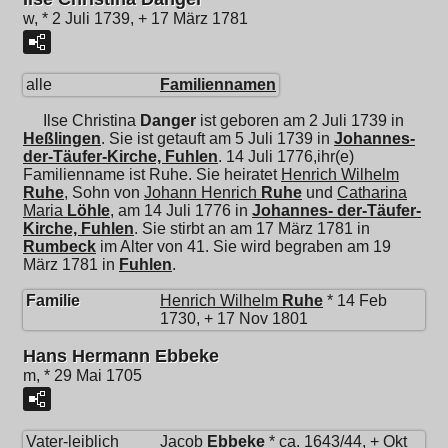
w, * 2 Juli 1739, + 17 März 1781
alle
Familiennamen
Ilse Christina
Danger
ist geboren am 2 Juli 1739 in
Heßlingen
. Sie ist getauft am 5 Juli 1739 in
Johannes-
der-Täufer-Kirche, Fuhlen
. 14 Juli 1776,ihr(e)
Familienname ist Ruhe. Sie heiratet
Henrich Wilhelm
Ruhe
, Sohn von
Johann Henrich
Ruhe
und
Catharina
Maria
Löhle
, am 14 Juli 1776 in
Johannes- der-Täufer-
Kirche, Fuhlen
. Sie stirbt an am 17 März 1781 in
Rumbeck
im Alter von 41. Sie wird begraben am 19
März 1781 in
Fuhlen
.
Familie
Henrich Wilhelm
Ruhe
* 14 Feb
1730, + 17 Nov 1801
Hans Hermann Ebbeke
m, * 29 Mai 1705
Vater-leiblich
Jacob
Ebbeke
* ca. 1643/44, + Okt