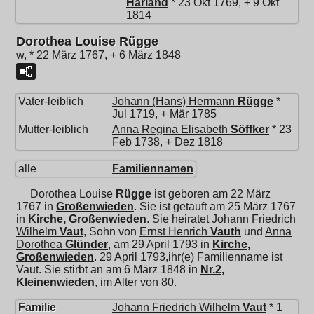
Harland
* 23 Okt 1769, + 9 Okt
1814
Dorothea Louise Rügge
w, * 22 März 1767, + 6 März 1848
Vater-leiblich
Johann (Hans) Hermann
Rügge
*
Jul 1719, + Mär 1785
Mutter-leiblich
Anna Regina Elisabeth
Söffker
* 23
Feb 1738, + Dez 1818
alle
Familiennamen
Dorothea Louise
Rügge
ist geboren am 22 März
1767 in
Großenwieden
. Sie ist getauft am 25 März 1767
in
Kirche, Großenwieden
. Sie heiratet
Johann Friedrich
Wilhelm
Vaut
, Sohn von
Ernst Henrich
Vauth
und
Anna
Dorothea
Glünder
, am 29 April 1793 in
Kirche,
Großenwieden
. 29 April 1793,ihr(e) Familienname ist
Vaut. Sie stirbt an am 6 März 1848 in
Nr.2,
Kleinenwieden
, im Alter von 80.
Familie
Johann Friedrich Wilhelm
Vaut
* 1