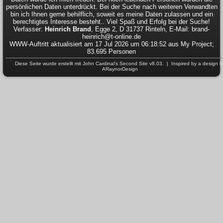
persönlichen Daten unterdrückt. Bei der Suche nach weiteren Verwandten
bin ich Ihnen gerne behilflich, soweit es meine Daten zulassen und ein
berechtigtes Interesse besteht.. Viel Spaß und Erfolg bei der Suche!
Verfasser:
Heinrich Brand
, Egge 2, D 31737 Rinteln, E-Mail: brand-
heinrich@t-online.de
WWW-Auftritt aktualisiert am 17 Jul 2026 um 06:18:52 aus My Project;
83.695 Personen
Diese Seite wurde erstellt mit
John Cardinal's
Second Site
v8.03. | Inspired by a design b
ARaynorDesign