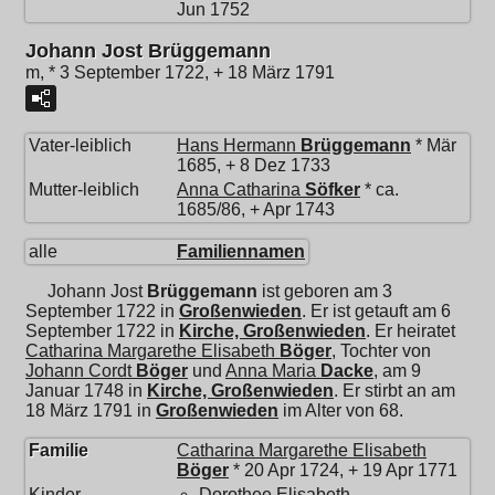
Jun 1752
Johann Jost Brüggemann
m, * 3 September 1722, + 18 März 1791
Vater-leiblich
Hans Hermann
Brüggemann
* Mär
1685, + 8 Dez 1733
Mutter-leiblich
Anna Catharina
Söfker
* ca.
1685/86, + Apr 1743
alle
Familiennamen
Johann Jost
Brüggemann
ist geboren am 3
September 1722 in
Großenwieden
. Er ist getauft am 6
September 1722 in
Kirche, Großenwieden
. Er heiratet
Catharina Margarethe Elisabeth
Böger
, Tochter von
Johann Cordt
Böger
und
Anna Maria
Dacke
, am 9
Januar 1748 in
Kirche, Großenwieden
. Er stirbt an am
18 März 1791 in
Großenwieden
im Alter von 68.
Familie
Catharina Margarethe Elisabeth
Böger
* 20 Apr 1724, + 19 Apr 1771
Kinder
Dorothee Elisabeth