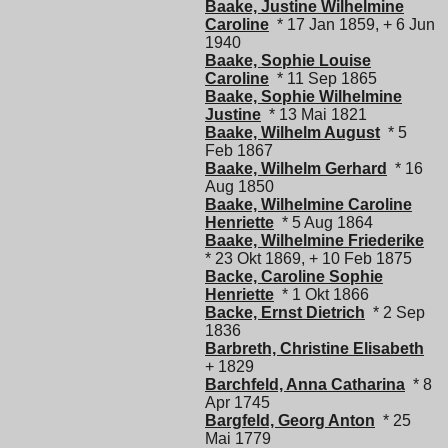
Baake, Justine Wilhelmine
Caroline
* 17 Jan 1859, + 6 Jun
1940
Baake, Sophie Louise
Caroline
* 11 Sep 1865
Baake, Sophie Wilhelmine
Justine
* 13 Mai 1821
Baake, Wilhelm August
* 5
Feb 1867
Baake, Wilhelm Gerhard
* 16
Aug 1850
Baake, Wilhelmine Caroline
Henriette
* 5 Aug 1864
Baake, Wilhelmine Friederike
* 23 Okt 1869, + 10 Feb 1875
Backe, Caroline Sophie
Henriette
* 1 Okt 1866
Backe, Ernst Dietrich
* 2 Sep
1836
Barbreth, Christine Elisabeth
+ 1829
Barchfeld, Anna Catharina
* 8
Apr 1745
Bargfeld, Georg Anton
* 25
Mai 1779