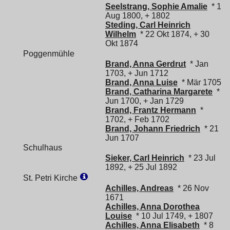
Seelstrang, Sophie Amalie
* 1
Aug 1800, + 1802
Steding, Carl Heinrich
Wilhelm
* 22 Okt 1874, + 30
Okt 1874
Poggenmühle
Brand, Anna Gerdrut
* Jan
1703, + Jun 1712
Brand, Anna Luise
* Mär 1705
Brand, Catharina Margarete
*
Jun 1700, + Jan 1729
Brand, Frantz Hermann
*
1702, + Feb 1702
Brand, Johann Friedrich
* 21
Jun 1707
Schulhaus
Sieker, Carl Heinrich
* 23 Jul
1892, + 25 Jul 1892
St. Petri Kirche
Achilles, Andreas
* 26 Nov
1671
Achilles, Anna Dorothea
Louise
* 10 Jul 1749, + 1807
Achilles, Anna Elisabeth
* 8