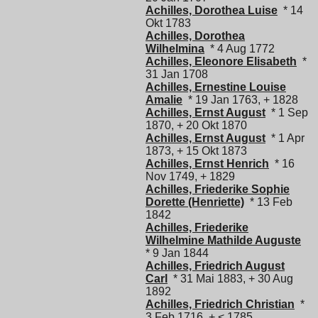
Achilles, Dorothea Luise
* 14
Okt 1783
Achilles, Dorothea
Wilhelmina
* 4 Aug 1772
Achilles, Eleonore Elisabeth
*
31 Jan 1708
Achilles, Ernestine Louise
Amalie
* 19 Jan 1763, + 1828
Achilles, Ernst August
* 1 Sep
1870, + 20 Okt 1870
Achilles, Ernst August
* 1 Apr
1873, + 15 Okt 1873
Achilles, Ernst Henrich
* 16
Nov 1749, + 1829
Achilles, Friederike Sophie
Dorette (Henriette)
* 13 Feb
1842
Achilles, Friederike
Wilhelmine Mathilde Auguste
* 9 Jan 1844
Achilles, Friedrich August
Carl
* 31 Mai 1883, + 30 Aug
1892
Achilles, Friedrich Christian
*
3 Feb 1716, + < 1785