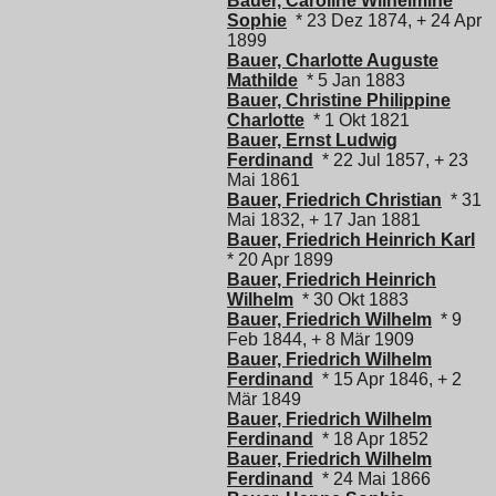
Bauer, Caroline Wilhelmine
Sophie
* 23 Dez 1874, + 24 Apr
1899
Bauer, Charlotte Auguste
Mathilde
* 5 Jan 1883
Bauer, Christine Philippine
Charlotte
* 1 Okt 1821
Bauer, Ernst Ludwig
Ferdinand
* 22 Jul 1857, + 23
Mai 1861
Bauer, Friedrich Christian
* 31
Mai 1832, + 17 Jan 1881
Bauer, Friedrich Heinrich Karl
* 20 Apr 1899
Bauer, Friedrich Heinrich
Wilhelm
* 30 Okt 1883
Bauer, Friedrich Wilhelm
* 9
Feb 1844, + 8 Mär 1909
Bauer, Friedrich Wilhelm
Ferdinand
* 15 Apr 1846, + 2
Mär 1849
Bauer, Friedrich Wilhelm
Ferdinand
* 18 Apr 1852
Bauer, Friedrich Wilhelm
Ferdinand
* 24 Mai 1866