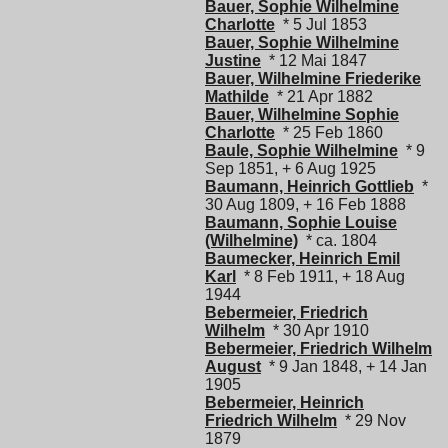
Bauer, Sophie Wilhelmine
Charlotte
* 5 Jul 1853
Bauer, Sophie Wilhelmine
Justine
* 12 Mai 1847
Bauer, Wilhelmine Friederike
Mathilde
* 21 Apr 1882
Bauer, Wilhelmine Sophie
Charlotte
* 25 Feb 1860
Baule, Sophie Wilhelmine
* 9
Sep 1851, + 6 Aug 1925
Baumann, Heinrich Gottlieb
*
30 Aug 1809, + 16 Feb 1888
Baumann, Sophie Louise
(Wilhelmine)
* ca. 1804
Baumecker, Heinrich Emil
Karl
* 8 Feb 1911, + 18 Aug
1944
Bebermeier, Friedrich
Wilhelm
* 30 Apr 1910
Bebermeier, Friedrich Wilhelm
August
* 9 Jan 1848, + 14 Jan
1905
Bebermeier, Heinrich
Friedrich Wilhelm
* 29 Nov
1879