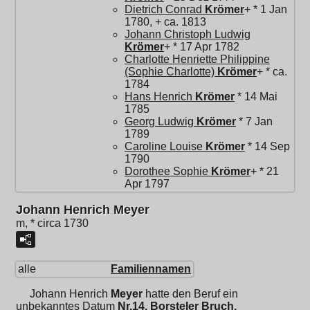
Dietrich Conrad
Krömer
+ * 1 Jan
1780, + ca. 1813
Johann Christoph Ludwig
Krömer
+ * 17 Apr 1782
Charlotte Henriette Philippine
(Sophie Charlotte)
Krömer
+ * ca.
1784
Hans Henrich
Krömer
* 14 Mai
1785
Georg Ludwig
Krömer
* 7 Jan
1789
Caroline Louise
Krömer
* 14 Sep
1790
Dorothee Sophie
Krömer
+ * 21
Apr 1797
Johann Henrich Meyer
m, * circa 1730
alle
Familiennamen
Johann Henrich
Meyer
hatte den Beruf ein
unbekanntes Datum
Nr.14, Borsteler Bruch,