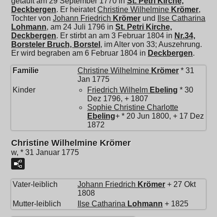
getauft am 29 September 1770 in
St. Petri Kirche,
Deckbergen
. Er heiratet
Christine Wilhelmine
Krömer
,
Tochter von
Johann Friedrich
Krömer
und
Ilse Catharina
Lohmann
, am 24 Juli 1796 in
St. Petri Kirche,
Deckbergen
. Er stirbt an am 3 Februar 1804 in
Nr.34,
Borsteler Bruch, Borstel
, im Alter von 33; Auszehrung.
Er wird begraben am 6 Februar 1804 in
Deckbergen
.
Familie
Christine Wilhelmine
Krömer
* 31
Jan 1775
Kinder
Friedrich Wilhelm
Ebeling
* 30
Dez 1796, + 1807
Sophie Christine Charlotte
Ebeling
+ * 20 Jun 1800, + 17 Dez
1872
Christine Wilhelmine Krömer
w, * 31 Januar 1775
Vater-leiblich
Johann Friedrich
Krömer
+ 27 Okt
1808
Mutter-leiblich
Ilse Catharina
Lohmann
+ 1825