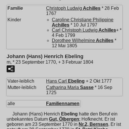
Familie
Christoph Ludwig
Achilles
* 28 Feb
1767
Kinder
Caroline Christiane Philippine
Achilles
* 10 Jul 1797
Carl Christoph Ludwig
Achilles
+ *
4 Feb 1799
Dorothee Wilhelmine
Achilles
*
12 Mai 1805
Johann (Hans) Henrich Ebeling
m, * 23 September 1770, + 3 Februar 1804
Vater-leiblich
Hans Carl
Ebeling
+ 2 Okt 1777
Mutter-leiblich
Catharina Maria
Sasse
* 16 Sep
1725
alle
Familiennamen
Johann (Hans) Henrich
Ebeling
hatte den Beruf ein
unbekanntes Datum
Gut, Ölbergen
; Hofknecht. Er ist
geboren am 23 September 1770 in
Nr.2, Bernsen
. Er ist