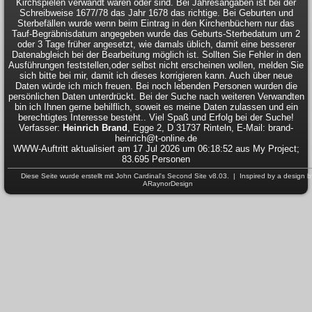
Kirchspielen verwandt waren oder sind. Bei Jahresangaben ist bei der
Schreibweise 1677/78 das Jahr 1678 das richtige. Bei Geburten und
Sterbefällen wurde wenn beim Eintrag in den Kirchenbüchern nur das
Tauf-Begräbnisdatum angegeben wurde das Geburts-Sterbedatum um 2
oder 3 Tage früher angesetzt, wie damals üblich, damit eine besserer
Datenabgleich bei der Bearbeitung möglich ist. Sollten Sie Fehler in den
Ausführungen feststellen,oder selbst nicht erscheinen wollen, melden Sie
sich bitte bei mir, damit ich dieses korrigieren kann. Auch über neue
Daten würde ich mich freuen. Bei noch lebenden Personen wurden die
persönlichen Daten unterdrückt. Bei der Suche nach weiteren Verwandten
bin ich Ihnen gerne behilflich, soweit es meine Daten zulassen und ein
berechtigtes Interesse besteht.. Viel Spaß und Erfolg bei der Suche!
Verfasser:
Heinrich Brand
, Egge 2, D 31737 Rinteln, E-Mail: brand-
heinrich@t-online.de
WWW-Auftritt aktualisiert am 17 Jul 2026 um 06:18:52 aus My Project;
83.695 Personen
Diese Seite wurde erstellt mit
John Cardinal's
Second Site
v8.03. | Inspired by a design b
ARaynorDesign