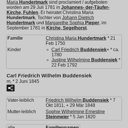
Maria
Hundertmark
sind proclamiert / aufgeboten
worden am 29 Juli 1781 in
Johannes- der-Täufer-
Kirche, Fuhlen
. Er heiratet
Christina Maria
Hundertmark
, Tochter von
Johann Dietrich
Hundertmark
und
Margarethe Sophia
Pieper
, im
September 1781 in
Kirche, Segelhorst
.
Familie
Christina Maria
Hundertmark
* 21
Feb 1750
Kinder
Carl Friedrich
Buddensiek
+ * ca.
1780
Justine Wilhelmine
Buddensiek
*
22 Feb 1792
Carl Friedrich Wilhelm Buddensiek
m, * 2 Juni 1845
Vater-leiblich
Friedrich Wilhelm
Buddensiek
* 7
Okt 1811, + 29 Mär 1848
Mutter-leiblich
Sophie Wilhelmine Ernestine
Steinmeier
* 5 Jan 1820
alle
Familiennamen