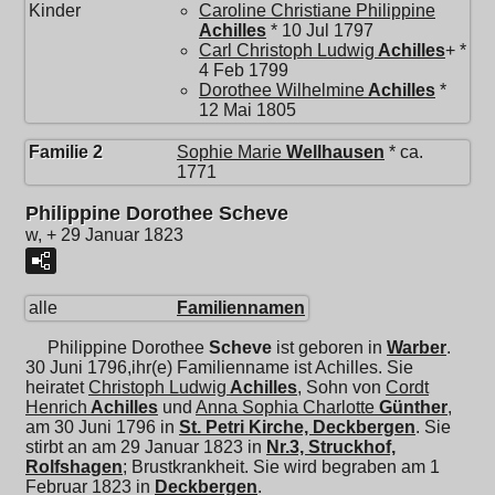
Kinder
Caroline Christiane Philippine
Achilles
* 10 Jul 1797
Carl Christoph Ludwig
Achilles
+ *
4 Feb 1799
Dorothee Wilhelmine
Achilles
*
12 Mai 1805
Familie 2
Sophie Marie
Wellhausen
* ca.
1771
Philippine Dorothee Scheve
w, + 29 Januar 1823
alle
Familiennamen
Philippine Dorothee
Scheve
ist geboren in
Warber
.
30 Juni 1796,ihr(e) Familienname ist Achilles. Sie
heiratet
Christoph Ludwig
Achilles
, Sohn von
Cordt
Henrich
Achilles
und
Anna Sophia Charlotte
Günther
,
am 30 Juni 1796 in
St. Petri Kirche, Deckbergen
. Sie
stirbt an am 29 Januar 1823 in
Nr.3, Struckhof,
Rolfshagen
; Brustkrankheit. Sie wird begraben am 1
Februar 1823 in
Deckbergen
.