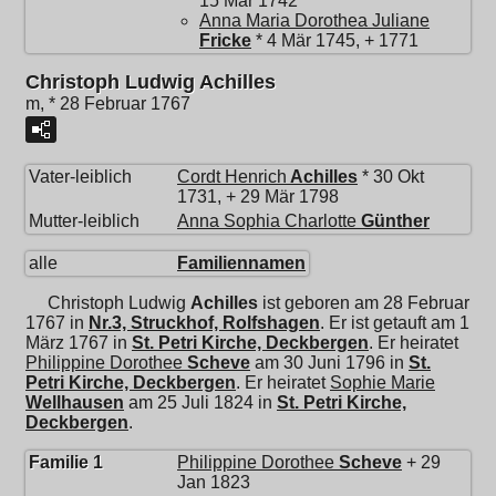
15 Mär 1742
Anna Maria Dorothea Juliane
Fricke
* 4 Mär 1745, + 1771
Christoph Ludwig Achilles
m, * 28 Februar 1767
Vater-leiblich
Cordt Henrich
Achilles
* 30 Okt
1731, + 29 Mär 1798
Mutter-leiblich
Anna Sophia Charlotte
Günther
alle
Familiennamen
Christoph Ludwig
Achilles
ist geboren am 28 Februar
1767 in
Nr.3, Struckhof, Rolfshagen
. Er ist getauft am 1
März 1767 in
St. Petri Kirche, Deckbergen
. Er heiratet
Philippine Dorothee
Scheve
am 30 Juni 1796 in
St.
Petri Kirche, Deckbergen
. Er heiratet
Sophie Marie
Wellhausen
am 25 Juli 1824 in
St. Petri Kirche,
Deckbergen
.
Familie 1
Philippine Dorothee
Scheve
+ 29
Jan 1823