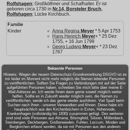
Rolfshagen
; Großköthner und Schafhalter. Er ist
geboren circa 1730 in
Nr.14, Borsteler Bruch,
Rolfshagen
; Lücke Kirchbuch.
Familie
Kinder
Anna Regina
Meyer
* 5 Apr 1753
Hans Henrich
Meyer
+ * 25 Dez
1755, + 16 Jun 1799
Georg Ludwig
Meyer
+ * 23 Dez
1767
Bekannte Personen
Hinweis: Wegen der neuern Datenschutz-Grundverordnung DSGVO ist es
mir leider im Moment nicht mehr möglich die Namen lebender Personen
zu veröffentlichen. Sollten Sie Fragen zu Verbindungen mit auf der Seite
aufgeführten Personen haben, schreiben Sie mich bitte über meine E-
Mail-Adresse an. Ich werde Ihnen dann gerne soweit möglich weiter
helfen. Sollte es in Zukunft wieder möglich sein, die Namen zu
veröffentlichen, werde ich das gerne wieder ausführen. Viel Spaß beim
Suchen nach Ihren - unseren Verwandten und Ahnen. Diese habe ich
hauptsächlich aus den Kirchenbüchern in Exten, Hohenrode,
Krankenhagen (vollständig bis 1830) zusammen gefügt. Des weiteren
sind sind viele Personen aus Almena, Bösingfeld, Silixen, Möllenbeck,
Steinbergen, Deckbergen, Großenwieden, Fuhlen, Loccum, Minden und
Bergkirchen erfasst worden, da sie mit Personen aus den anderen