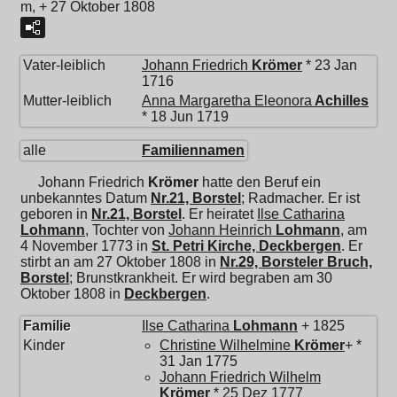
m, + 27 Oktober 1808
Vater-leiblich
Johann Friedrich
Krömer
* 23 Jan
1716
Mutter-leiblich
Anna Margaretha Eleonora
Achilles
* 18 Jun 1719
alle
Familiennamen
Johann Friedrich
Krömer
hatte den Beruf ein
unbekanntes Datum
Nr.21, Borstel
; Radmacher. Er ist
geboren in
Nr.21, Borstel
. Er heiratet
Ilse Catharina
Lohmann
, Tochter von
Johann Heinrich
Lohmann
, am
4 November 1773 in
St. Petri Kirche, Deckbergen
. Er
stirbt an am 27 Oktober 1808 in
Nr.29, Borsteler Bruch,
Borstel
; Brunstkrankheit. Er wird begraben am 30
Oktober 1808 in
Deckbergen
.
Familie
Ilse Catharina
Lohmann
+ 1825
Kinder
Christine Wilhelmine
Krömer
+ *
31 Jan 1775
Johann Friedrich Wilhelm
Krömer
* 25 Dez 1777