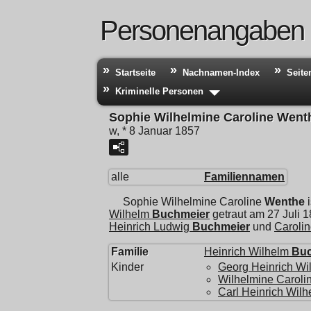
Personenangaben
Startseite
Nachnamen-Index
Seite
Kriminelle Personen
Sophie Wilhelmine Caroline Went
w, * 8 Januar 1857
alle
Familiennamen
Sophie Wilhelmine Caroline
Wenthe
i
Wilhelm
Buchmeier
getraut am 27 Juli 
Heinrich Ludwig
Buchmeier
und
Carolin
Familie
Heinrich Wilhelm
Buc
Kinder
Georg Heinrich Wi
Wilhelmine Carolin
Carl Heinrich Wilh