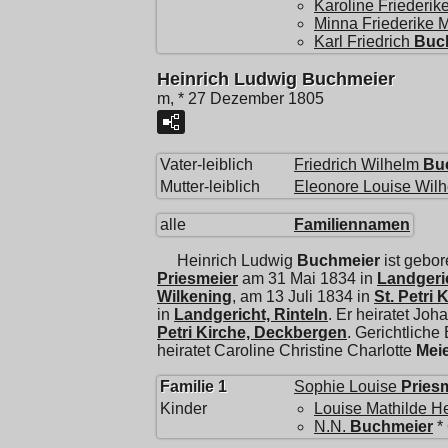
Karoline Friederik
Minna Friederike M
Karl Friedrich
Buc
Heinrich Ludwig Buchmeier
m, * 27 Dezember 1805
Vater-leiblich
Friedrich Wilhelm
Bu
Mutter-leiblich
Eleonore Louise Wil
alle
Familiennamen
Heinrich Ludwig
Buchmeier
ist gebo
Priesmeier
am 31 Mai 1834 in
Landgeric
Wilkening
, am 13 Juli 1834 in
St. Petri
in
Landgericht, Rinteln
. Er heiratet
Joha
Petri Kirche, Deckbergen
. Gerichtlich
heiratet
Caroline Christine Charlotte
Mei
Familie 1
Sophie Louise
Pries
Kinder
Louise Mathilde He
N.N.
Buchmeier
*