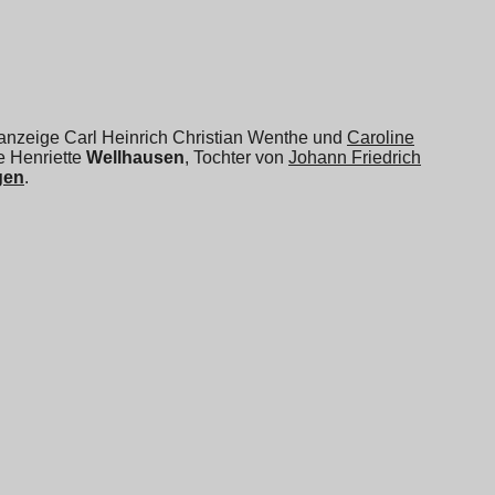
eanzeige Carl Heinrich Christian Wenthe und
Caroline
e Henriette
Wellhausen
, Tochter von
Johann Friedrich
gen
.