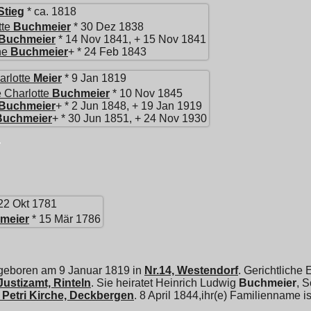
Stieg
* ca. 1818
tte
Buchmeier
* 30 Dez 1838
Buchmeier
* 14 Nov 1841, + 15 Nov 1841
ne
Buchmeier
+ * 24 Feb 1843
arlotte
Meier
* 9 Jan 1819
 Charlotte
Buchmeier
* 10 Nov 1845
Buchmeier
+ * 2 Jun 1848, + 19 Jan 1919
Buchmeier
+ * 30 Jun 1851, + 24 Nov 1930
22 Okt 1781
meier
* 15 Mär 1786
 geboren am 9 Januar 1819 in
Nr.14, Westendorf
. Gerichtliche
Justizamt, Rinteln
. Sie heiratet
Heinrich Ludwig
Buchmeier
, 
. Petri Kirche, Deckbergen
. 8 April 1844,ihr(e) Familienname i