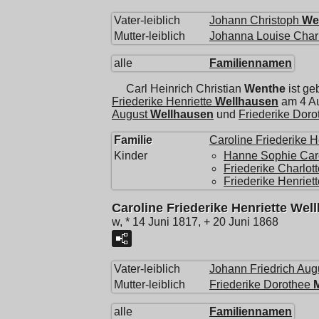
Vater-leiblich
Johann Christoph
We
Mutter-leiblich
Johanna Louise Charl
alle
Familiennamen
Carl Heinrich Christian
Wenthe
ist ge
Friederike Henriette
Wellhausen
am 4 Au
August
Wellhausen
und
Friederike Doro
Familie
Caroline Friederike H
Kinder
Hanne Sophie Car
Friederike Charlot
Friederike Henriett
Caroline Friederike Henriette Wel
w, * 14 Juni 1817, + 20 Juni 1868
Vater-leiblich
Johann Friedrich Aug
Mutter-leiblich
Friederike Dorothee
alle
Familiennamen