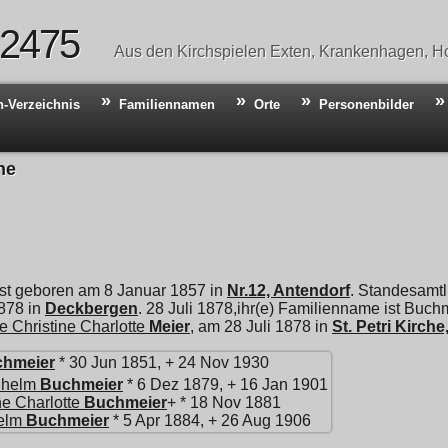
 2475
Aus den Kirchspielen Exten, Krankenhagen, Ho
n-Verzeichnis
Familiennamen
Orte
Personenbilder
he
st geboren am 8 Januar 1857 in
Nr.12, Antendorf
. Standesamt
1878 in
Deckbergen
. 28 Juli 1878,ihr(e) Familienname ist Buchm
e Christine Charlotte
Meier
, am 28 Juli 1878 in
St. Petri Kirch
hmeier
* 30 Jun 1851, + 24 Nov 1930
lhelm
Buchmeier
* 6 Dez 1879, + 16 Jan 1901
e Charlotte
Buchmeier
+ * 18 Nov 1881
elm
Buchmeier
* 5 Apr 1884, + 26 Aug 1906