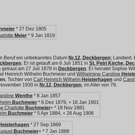
hmeier
* 27 Dez 1805
arlotte
Meier
* 9 Jan 1819
en Beruf ein unbekanntes Datum
Nr.12, Deckbergen
; Landwirt.
eckbergen
. Er ist getauft am 6 Juli 1851 in
St. Petri Kirche, D
e
getraut am 27 Juli 1878 in
Deckbergen
. Er heiratet
Sophie Wil
ind Heinrich Wilhelm Buchmeier und
Wilhelmine Caroline
Heist
en
, Tochter von
Carl Heinrich Wilhelm
Heisterhagen
und
Carol
4 November 1930 in
Nr.12, Deckbergen
, im Alter von 79.
roline
Wenthe
* 8 Jan 1857
lhelm
Buchmeier
* 6 Dez 1879, + 16 Jan 1901
e Charlotte
Buchmeier
+ * 18 Nov 1881
elm
Buchmeier
* 5 Apr 1884, + 26 Aug 1906
Heisterhagen
* 27 Sep 1869
August
Buchmeier
+ * 7 Jan 1888