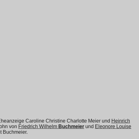
 Eheanzeige Caroline Christine Charlotte Meier und
Heinrich
Sohn von
Friedrich Wilhelm
Buchmeier
und
Eleonore Louise
st Buchmeier.