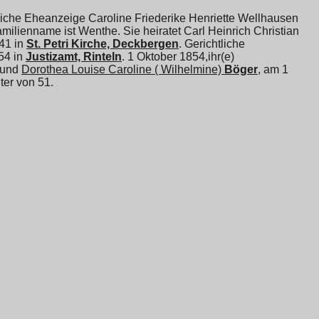
tliche Eheanzeige Caroline Friederike Henriette Wellhausen
amilienname ist Wenthe. Sie heiratet
Carl Heinrich Christian
41 in
St. Petri Kirche, Deckbergen
. Gerichtliche
54 in
Justizamt, Rinteln
. 1 Oktober 1854,ihr(e)
und
Dorothea Louise Caroline ( Wilhelmine)
Böger
, am 1
lter von 51.