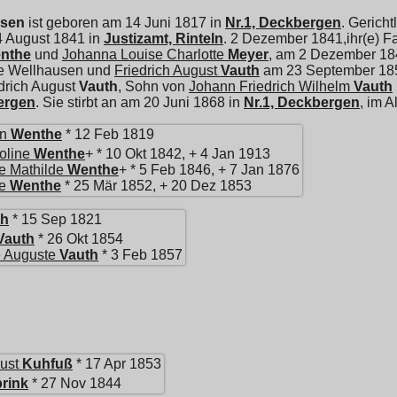
usen
ist geboren am 14 Juni 1817 in
Nr.1, Deckbergen
. Gerich
 August 1841 in
Justizamt, Rinteln
. 2 Dezember 1841,ihr(e) F
nthe
und
Johanna Louise Charlotte
Meyer
, am 2 Dezember 18
te Wellhausen und
Friedrich August
Vauth
am 23 September 18
drich August
Vauth
, Sohn von
Johann Friedrich Wilhelm
Vauth
bergen
. Sie stirbt an am 20 Juni 1868 in
Nr.1, Deckbergen
, im A
an
Wenthe
* 12 Feb 1819
oline
Wenthe
+ * 10 Okt 1842, + 4 Jan 1913
te Mathilde
Wenthe
+ * 5 Feb 1846, + 7 Jan 1876
e
Wenthe
* 25 Mär 1852, + 20 Dez 1853
th
* 15 Sep 1821
Vauth
* 26 Okt 1854
e Auguste
Vauth
* 3 Feb 1857
ust
Kuhfuß
* 17 Apr 1853
rink
* 27 Nov 1844