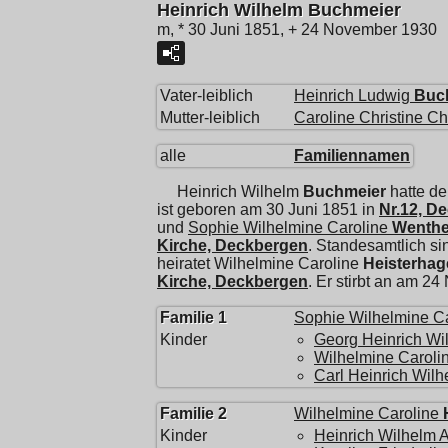
Heinrich Wilhelm Buchmeier
m, * 30 Juni 1851, + 24 November 1930
Vater-leiblich
Heinrich Ludwig
Buc
Mutter-leiblich
Caroline Christine Ch
alle
Familiennamen
Heinrich Wilhelm
Buchmeier
hatte d
ist geboren am 30 Juni 1851 in
Nr.12, D
und
Sophie Wilhelmine Caroline
Wenth
Kirche, Deckbergen
. Standesamtlich s
heiratet
Wilhelmine Caroline
Heisterhag
Kirche, Deckbergen
. Er stirbt an am 2
Familie 1
Sophie Wilhelmine Ca
Kinder
Georg Heinrich Wi
Wilhelmine Carolin
Carl Heinrich Wilh
Familie 2
Wilhelmine Caroline
Kinder
Heinrich Wilhelm 