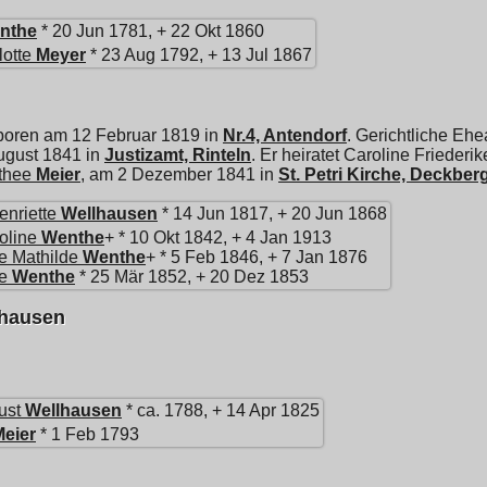
nthe
* 20 Jun 1781, + 22 Okt 1860
otte
Meyer
* 23 Aug 1792, + 13 Jul 1867
boren am 12 Februar 1819 in
Nr.4, Antendorf
. Gerichtliche Eh
gust 1841 in
Justizamt, Rinteln
. Er heiratet
Caroline Friederik
thee
Meier
, am 2 Dezember 1841 in
St. Petri Kirche, Deckber
enriette
Wellhausen
* 14 Jun 1817, + 20 Jun 1868
oline
Wenthe
+ * 10 Okt 1842, + 4 Jan 1913
te Mathilde
Wenthe
+ * 5 Feb 1846, + 7 Jan 1876
e
Wenthe
* 25 Mär 1852, + 20 Dez 1853
lhausen
ust
Wellhausen
* ca. 1788, + 14 Apr 1825
Meier
* 1 Feb 1793