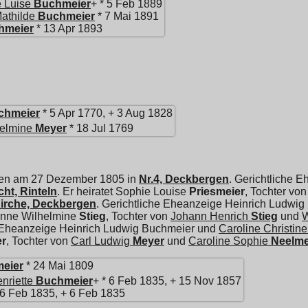
e Luise
Buchmeier
+ * 5 Feb 1889
athilde
Buchmeier
* 7 Mai 1891
hmeier
* 13 Apr 1893
chmeier
* 5 Apr 1770, + 3 Aug 1828
helmine
Meyer
* 18 Jul 1769
ren am 27 Dezember 1805 in
Nr.4, Deckbergen
. Gerichtliche 
ht, Rinteln
. Er heiratet
Sophie Louise
Priesmeier
, Tochter vo
 Kirche, Deckbergen
. Gerichtliche Eheanzeige Heinrich Ludwi
nne Wilhelmine
Stieg
, Tochter von
Johann Henrich
Stieg
und
W
e Eheanzeige Heinrich Ludwig Buchmeier und
Caroline Christine
er
, Tochter von
Carl Ludwig
Meyer
und
Caroline Sophie
Neelme
meier
* 24 Mai 1809
nriette
Buchmeier
+ * 6 Feb 1835, + 15 Nov 1857
 6 Feb 1835, + 6 Feb 1835