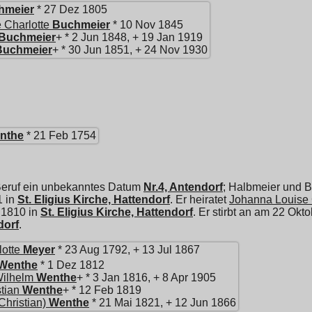
hmeier
* 27 Dez 1805
 Charlotte
Buchmeier
* 10 Nov 1845
Buchmeier
+ * 2 Jun 1848, + 19 Jan 1919
Buchmeier
+ * 30 Jun 1851, + 24 Nov 1930
nthe
* 21 Feb 1754
Beruf ein unbekanntes Datum
Nr.4, Antendorf
; Halbmeier und B
1 in
St. Eligius Kirche, Hattendorf
. Er heiratet
Johanna Louise 
 1810 in
St. Eligius Kirche, Hattendorf
. Er stirbt an am 22 Okt
dorf
.
otte
Meyer
* 23 Aug 1792, + 13 Jul 1867
Wenthe
* 1 Dez 1812
Wilhelm
Wenthe
+ * 3 Jan 1816, + 8 Apr 1905
tian
Wenthe
+ * 12 Feb 1819
Christian)
Wenthe
* 21 Mai 1821, + 12 Jun 1866