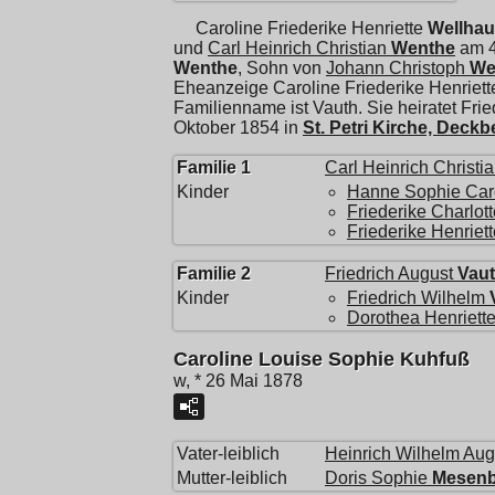
Caroline Friederike Henriette
Wellha
und
Carl Heinrich Christian
Wenthe
am 4
Wenthe
, Sohn von
Johann Christoph
We
Eheanzeige Caroline Friederike Henriet
Familienname ist Vauth. Sie heiratet
Frie
Oktober 1854 in
St. Petri Kirche, Deck
Familie 1
Carl Heinrich Christi
Kinder
Hanne Sophie Car
Friederike Charlot
Friederike Henriett
Familie 2
Friedrich August
Vau
Kinder
Friedrich Wilhelm
Dorothea Henriett
Caroline Louise Sophie Kuhfuß
w, * 26 Mai 1878
Vater-leiblich
Heinrich Wilhelm Aug
Mutter-leiblich
Doris Sophie
Mesenb