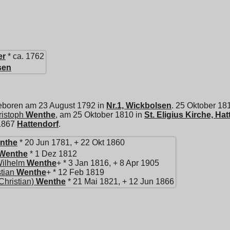
er
* ca. 1762
sen
geboren am 23 August 1792 in
Nr.1, Wickbolsen
. 25 Oktober 18
istoph
Wenthe
, am 25 Oktober 1810 in
St. Eligius Kirche, Ha
 1867
Hattendorf
.
nthe
* 20 Jun 1781, + 22 Okt 1860
Wenthe
* 1 Dez 1812
Wilhelm
Wenthe
+ * 3 Jan 1816, + 8 Apr 1905
tian
Wenthe
+ * 12 Feb 1819
Christian)
Wenthe
* 21 Mai 1821, + 12 Jun 1866