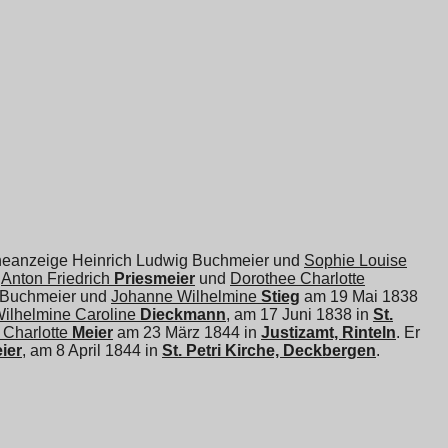
Eheanzeige Heinrich Ludwig Buchmeier und
Sophie Louise
n
Anton Friedrich
Priesmeier
und
Dorothee Charlotte
g Buchmeier und
Johanne Wilhelmine
Stieg
am 19 Mai 1838
ilhelmine Caroline
Dieckmann
, am 17 Juni 1838 in
St.
 Charlotte
Meier
am 23 März 1844 in
Justizamt, Rinteln
. Er
ier
, am 8 April 1844 in
St. Petri Kirche, Deckbergen
.