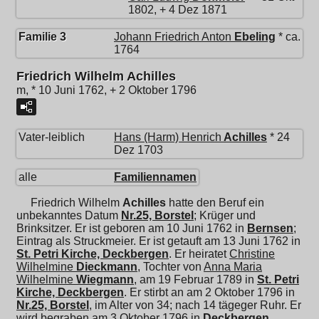
1802, + 4 Dez 1871
Familie 3
Johann Friedrich Anton
Ebeling
* ca.
1764
Friedrich Wilhelm Achilles
m, * 10 Juni 1762, + 2 Oktober 1796
Vater-leiblich
Hans (Harm) Henrich
Achilles
* 24
Dez 1703
alle
Familiennamen
Friedrich Wilhelm
Achilles
hatte den Beruf ein
unbekanntes Datum
Nr.25, Borstel
; Krüger und
Brinksitzer. Er ist geboren am 10 Juni 1762 in
Bernsen
;
Eintrag als Struckmeier. Er ist getauft am 13 Juni 1762 in
St. Petri Kirche, Deckbergen
. Er heiratet
Christine
Wilhelmine
Dieckmann
, Tochter von
Anna Maria
Wilhelmine
Wiegmann
, am 19 Februar 1789 in
St. Petri
Kirche, Deckbergen
. Er stirbt an am 2 Oktober 1796 in
Nr.25, Borstel
, im Alter von 34; nach 14 tägeger Ruhr. Er
wird begraben am 3 Oktober 1796 in
Deckbergen
.