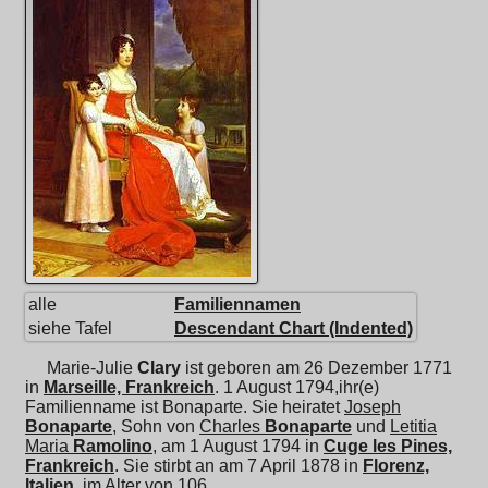
alle
Familiennamen
siehe Tafel
Descendant Chart (Indented)
Marie-Julie
Clary
ist geboren am 26 Dezember 1771
in
Marseille, Frankreich
. 1 August 1794,ihr(e)
Familienname ist Bonaparte. Sie heiratet
Joseph
Bonaparte
, Sohn von
Charles
Bonaparte
und
Letitia
Maria
Ramolino
, am 1 August 1794 in
Cuge les Pines,
Frankreich
. Sie stirbt an am 7 April 1878 in
Florenz,
Italien
, im Alter von 106.