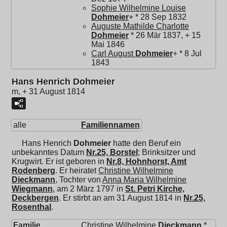
Sophie Wilhelmine Louise
Dohmeier
+ * 28 Sep 1832
Auguste Mathilde Charlotte
Dohmeier
* 26 Mär 1837, + 15
Mai 1846
Carl August
Dohmeier
+ * 8 Jul
1843
Hans Henrich Dohmeier
m, + 31 August 1814
alle
Familiennamen
Hans Henrich
Dohmeier
hatte den Beruf ein
unbekanntes Datum
Nr.25, Borstel
; Brinksitzer und
Krugwirt. Er ist geboren in
Nr.8, Hohnhorst, Amt
Rodenberg
. Er heiratet
Christine Wilhelmine
Dieckmann
, Tochter von
Anna Maria Wilhelmine
Wiegmann
, am 2 März 1797 in
St. Petri Kirche,
Deckbergen
. Er stirbt an am 31 August 1814 in
Nr.25,
Rosenthal
.
Familie
Christine Wilhelmine
Dieckmann
*