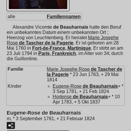
alle
Familiennamen
Alexandre Vicomte
de Beauharnais
hatte den Beruf
ein unbekanntes Datum einem unbekannten Ort ;
Heerzog von Leuchtenberg. Er heiratet
Marie Josephe
Rose
de Tascher de la Pagerie
. Er ist geboren am 28
Mai 1760 in
Fort-de-France, Martinique
. Er stirbt an am
23 Juli 1794 in
Paris, Frankreich
, im Alter von 34; durch
die Guillontine.
Familie
Marie Josephe Rose
de Tascher de
la Pagerie
* 23 Jun 1763, + 29 Mai
1814
Kinder
Eugene-Rose
de Beauharnais
+ *
3 Sep 1781, + 21 Feb 1824
Hortense
de Beauharnais
+ * 10
Apr 1783, + 5 Okt 1837
Eugene-Rose de Beauharnais
m, * 3 September 1781, + 21 Februar 1824