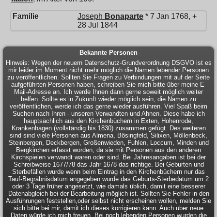
Familie
Joseph
Bonaparte
* 7 Jan 1768, +
28 Jul 1844
Bekannte Personen
Hinweis: Wegen der neuern Datenschutz-Grundverordnung DSGVO ist es
mir leider im Moment nicht mehr möglich die Namen lebender Personen
zu veröffentlichen. Sollten Sie Fragen zu Verbindungen mit auf der Seite
aufgeführten Personen haben, schreiben Sie mich bitte über meine E-
Mail-Adresse an. Ich werde Ihnen dann gerne soweit möglich weiter
helfen. Sollte es in Zukunft wieder möglich sein, die Namen zu
veröffentlichen, werde ich das gerne wieder ausführen. Viel Spaß beim
Suchen nach Ihren - unseren Verwandten und Ahnen. Diese habe ich
hauptsächlich aus den Kirchenbüchern in Exten, Hohenrode,
Krankenhagen (vollständig bis 1830) zusammen gefügt. Des weiteren
sind sind viele Personen aus Almena, Bösingfeld, Silixen, Möllenbeck,
Steinbergen, Deckbergen, Großenwieden, Fuhlen, Loccum, Minden und
Bergkirchen erfasst worden, da sie mit Personen aus den anderen
Kirchspielen verwandt waren oder sind. Bei Jahresangaben ist bei der
Schreibweise 1677/78 das Jahr 1678 das richtige. Bei Geburten und
Sterbefällen wurde wenn beim Eintrag in den Kirchenbüchern nur das
Tauf-Begräbnisdatum angegeben wurde das Geburts-Sterbedatum um 2
oder 3 Tage früher angesetzt, wie damals üblich, damit eine besserer
Datenabgleich bei der Bearbeitung möglich ist. Sollten Sie Fehler in den
Ausführungen feststellen,oder selbst nicht erscheinen wollen, melden Sie
sich bitte bei mir, damit ich dieses korrigieren kann. Auch über neue
Daten würde ich mich freuen. Bei noch lebenden Personen wurden die