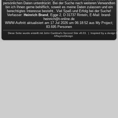
persönlichen Daten unterdrückt. Bei der Suche nach weiteren Verwandten
bin ich Ihnen gerne behilflich, soweit es meine Daten zulassen und ein
berechtigtes Interesse besteht.. Viel Spaß und Erfolg bei der Suche!
Verfasser:
Heinrich Brand
, Egge 2, D 31737 Rinteln, E-Mail: brand-
heinrich@t-online.de
WWW-Auftritt aktualisiert am 17 Jul 2026 um 06:18:52 aus My Project;
83.695 Personen
Diese Seite wurde erstellt mit
John Cardinal's
Second Site
v8.03. | Inspired by a design b
ARaynorDesign