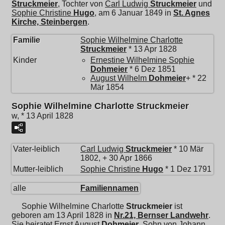
Struckmeier
, Tochter von
Carl Ludwig
Struckmeier
und
Sophie Christine
Hugo
, am 6 Januar 1849 in
St. Agnes
Kirche, Steinbergen
.
Familie
Sophie Wilhelmine Charlotte
Struckmeier
* 13 Apr 1828
Kinder
Ernestine Wilhelmine Sophie
Dohmeier
* 6 Dez 1851
August Wilhelm
Dohmeier
+ * 22
Mär 1854
Sophie Wilhelmine Charlotte Struckmeier
w, * 13 April 1828
Vater-leiblich
Carl Ludwig
Struckmeier
* 10 Mär
1802, + 30 Apr 1866
Mutter-leiblich
Sophie Christine
Hugo
* 1 Dez 1791
alle
Familiennamen
Sophie Wilhelmine Charlotte
Struckmeier
ist
geboren am 13 April 1828 in
Nr.21, Bernser Landwehr
.
Sie heiratet
Ernst August
Dohmeier
, Sohn von
Johann