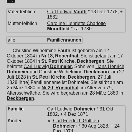
Vater-leiblich
Carl Ludwig
Vauth
* 13 Dez 1778, +
1832
Mutter-leiblich
Caroline Henriette Charlotte
Mundtfeld
* ca. 1780
alle
Familiennamen
Christine Wilhelmine
Fauth
ist geboren am 12
Oktober 1804 in
Nr.18, Rosenthal
. Sie ist getauft am 17
Oktober 1804 in
St. Petri Kirche, Deckbergen
. Sie
heiratet
Carl Ludwig
Dohmeier
, Sohn von
Hans Henrich
Dohmeier
und
Christine Wilhelmine
Dieckmann
, am 27
Juli 1828 in
St. Petri Kirche, Deckbergen
. 27 Juli
1828,ihr(e) Familienname ist Dohmeier. Sie stirbt an am
25 März 1880 in
Nr.20, Rosenthal
, im Alter von 75;
Altersschwäche. Sie wird begraben am 28 März 1880 in
Deckbergen
.
Familie
Carl Ludwig
Dohmeier
* 31 Okt
1802, + 4 Dez 1871
Kinder
Carl Friedrich Gottlieb
Dohmeier
+ * 30 Aug 1828, + 24
Dez 1874