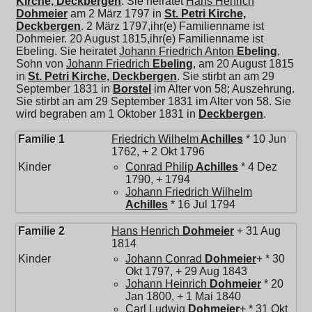
Kirche, Deckbergen
. Sie heiratet
Hans Henrich
Dohmeier
am 2 März 1797 in
St. Petri Kirche,
Deckbergen
. 2 März 1797,ihr(e) Familienname ist
Dohmeier. 20 August 1815,ihr(e) Familienname ist
Ebeling. Sie heiratet
Johann Friedrich Anton
Ebeling
,
Sohn von
Johann Friedrich
Ebeling
, am 20 August 1815
in
St. Petri Kirche, Deckbergen
. Sie stirbt an am 29
September 1831 in
Borstel
im Alter von 58; Auszehrung.
Sie stirbt an am 29 September 1831 im Alter von 58. Sie
wird begraben am 1 Oktober 1831 in
Deckbergen
.
Familie 1
Friedrich Wilhelm
Achilles
* 10 Jun
1762, + 2 Okt 1796
Kinder
Conrad Philip
Achilles
* 4 Dez
1790, + 1794
Johann Friedrich Wilhelm
Achilles
* 16 Jul 1794
Familie 2
Hans Henrich
Dohmeier
+ 31 Aug
1814
Kinder
Johann Conrad
Dohmeier
+ * 30
Okt 1797, + 29 Aug 1843
Johann Heinrich
Dohmeier
* 20
Jan 1800, + 1 Mai 1840
Carl Ludwig
Dohmeier
+ * 31 Okt