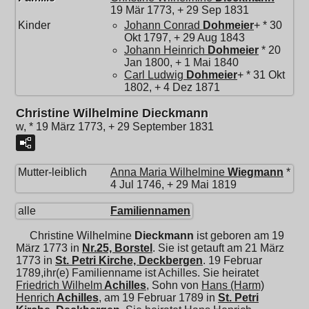
19 Mär 1773, + 29 Sep 1831
Kinder
Johann Conrad
Dohmeier
+ * 30
Okt 1797, + 29 Aug 1843
Johann Heinrich
Dohmeier
* 20
Jan 1800, + 1 Mai 1840
Carl Ludwig
Dohmeier
+ * 31 Okt
1802, + 4 Dez 1871
Christine Wilhelmine Dieckmann
w, * 19 März 1773, + 29 September 1831
Mutter-leiblich
Anna Maria Wilhelmine
Wiegmann
*
4 Jul 1746, + 29 Mai 1819
alle
Familiennamen
Christine Wilhelmine
Dieckmann
ist geboren am 19
März 1773 in
Nr.25, Borstel
. Sie ist getauft am 21 März
1773 in
St. Petri Kirche, Deckbergen
. 19 Februar
1789,ihr(e) Familienname ist Achilles. Sie heiratet
Friedrich Wilhelm
Achilles
, Sohn von
Hans (Harm)
Henrich
Achilles
, am 19 Februar 1789 in
St. Petri