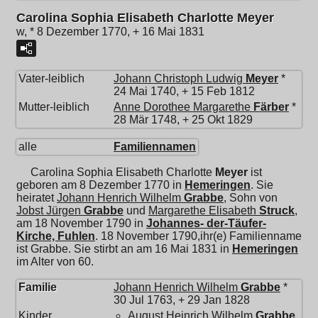
Carolina Sophia Elisabeth Charlotte Meyer
w, * 8 Dezember 1770, + 16 Mai 1831
Vater-leiblich
Johann Christoph Ludwig
Meyer
*
24 Mai 1740, + 15 Feb 1812
Mutter-leiblich
Anne Dorothee Margarethe
Färber
*
28 Mär 1748, + 25 Okt 1829
alle
Familiennamen
Carolina Sophia Elisabeth Charlotte
Meyer
ist
geboren am 8 Dezember 1770 in
Hemeringen
. Sie
heiratet
Johann Henrich Wilhelm
Grabbe
, Sohn von
Jobst Jürgen
Grabbe
und
Margarethe Elisabeth
Struck
,
am 18 November 1790 in
Johannes- der-Täufer-
Kirche, Fuhlen
. 18 November 1790,ihr(e) Familienname
ist Grabbe. Sie stirbt an am 16 Mai 1831 in
Hemeringen
im Alter von 60.
Familie
Johann Henrich Wilhelm
Grabbe
*
30 Jul 1763, + 29 Jan 1828
Kinder
August Heinrich Wilhelm
Grabbe