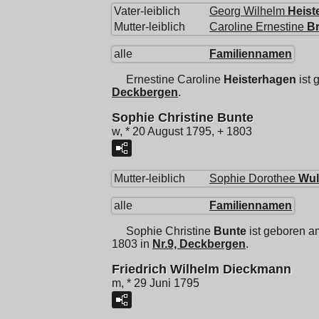
Vater-leiblich
Georg Wilhelm
Heist
Mutter-leiblich
Caroline Ernestine
B
alle
Familiennamen
Ernestine Caroline
Heisterhagen
ist 
Deckbergen
.
Sophie Christine Bunte
w, * 20 August 1795, + 1803
Mutter-leiblich
Sophie Dorothee
Wul
alle
Familiennamen
Sophie Christine
Bunte
ist geboren a
1803 in
Nr.9, Deckbergen
.
Friedrich Wilhelm Dieckmann
m, * 29 Juni 1795