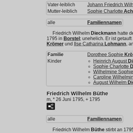
Vater-leiblich
Johann Friedrich Wil
Mutter-leiblich
Sophie Charlotte
Achi
alle
Familiennamen
Friedrich Wilhelm
Dieckmann
hatte d
1795 in
Borstel
; unehelich. Er ist getauf
Krömer
und
Ilse Catharina
Lohmann
, a
Familie
Dorothee Sophie
Krö
Kinder
Heinrich August
D
Sophie Charlotte
D
Wilhelmine Sophie
Caroline Wilhelmi
August Wilhelm
D
Friedrich Wilhelm Büthe
m, * 26 Juni 1795, + 1795
alle
Familiennamen
Friedrich Wilhelm
Büthe
stirbt an 179