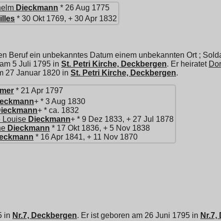
helm
Dieckmann
* 26 Aug 1775
lles
* 30 Okt 1769, + 30 Apr 1832
en Beruf ein unbekanntes Datum einem unbekannten Ort ; Solda
t am 5 Juli 1795 in
St. Petri Kirche, Deckbergen
. Er heiratet
Dor
m 27 Januar 1820 in
St. Petri Kirche, Deckbergen
.
mer
* 21 Apr 1797
ieckmann
+ * 3 Aug 1830
ieckmann
+ * ca. 1832
 Louise
Dieckmann
+ * 9 Dez 1833, + 27 Jul 1878
ne
Dieckmann
* 17 Okt 1836, + 5 Nov 1838
ieckmann
* 16 Apr 1841, + 11 Nov 1870
5 in
Nr.7, Deckbergen
. Er ist geboren am 26 Juni 1795 in
Nr.7,