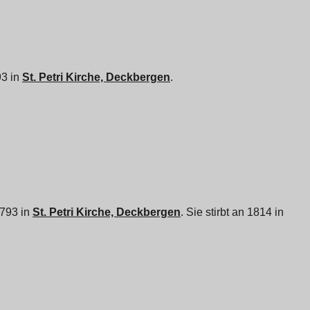
93 in
St. Petri Kirche, Deckbergen
.
1793 in
St. Petri Kirche, Deckbergen
. Sie stirbt an 1814 in