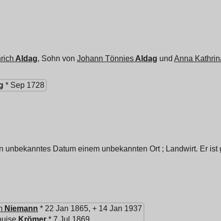
rich
Aldag
, Sohn von
Johann Tönnies
Aldag
und
Anna Kathrin
g
* Sep 1728
in unbekanntes Datum einem unbekannten Ort ; Landwirt. Er ist
m
Niemann
* 22 Jan 1865, + 14 Jan 1937
ouise
Krömer
* 7 Jul 1869