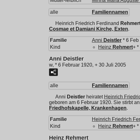
Mutter-leiblich
Minna Maria Auguste
alle
Familiennamen
Heinrich Friedrich Ferdinand
Rehmer
Cosmae et Damiani Kirche, Exten
.
Familie
Anni
Deistler
* 6 Feb 
Kind
Heinz
Rehmert
+ *
Anni Deistler
w, * 6 Februar 1920, + 30 Juli 2005
alle
Familiennamen
Anni
Deistler
heiratet
Heinrich Friedr
geboren am 6 Februar 1920. Sie stirbt an
Friedhofskapelle, Krankenhagen
.
Familie
Heinrich Friedrich Fe
Kind
Heinz
Rehmert
+ *
Heinz Rehmert