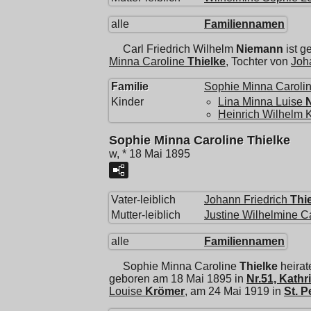
alle
Familiennamen
Carl Friedrich Wilhelm
Niemann
ist g
Minna Caroline
Thielke
, Tochter von
Joh
Familie
Sophie Minna Caroli
Kinder
Lina Minna Luise
Heinrich Wilhelm K
Sophie Minna Caroline Thielke
w, * 18 Mai 1895
Vater-leiblich
Johann Friedrich
Thi
Mutter-leiblich
Justine Wilhelmine C
alle
Familiennamen
Sophie Minna Caroline
Thielke
heirat
geboren am 18 Mai 1895 in
Nr.51, Kath
Louise
Krömer
, am 24 Mai 1919 in
St. P