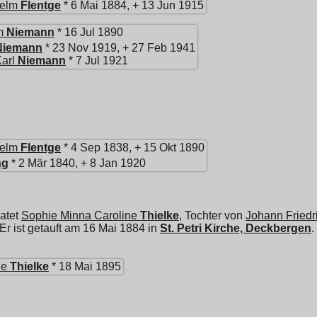
helm
Flentge
* 6 Mai 1884, + 13 Jun 1915
m
Niemann
* 16 Jul 1890
Niemann
* 23 Nov 1919, + 27 Feb 1941
arl
Niemann
* 7 Jul 1921
helm
Flentge
* 4 Sep 1838, + 15 Okt 1890
ng
* 2 Mär 1840, + 8 Jan 1920
atet
Sophie Minna Caroline
Thielke
, Tochter von
Johann Friedr
 Er ist getauft am 16 Mai 1884 in
St. Petri Kirche, Deckbergen
.
ne
Thielke
* 18 Mai 1895