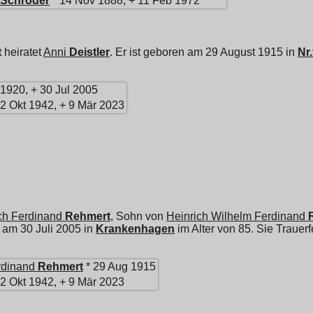
Schröder
* 14 Nov 1888, + 11 Feb 1972
t
heiratet
Anni
Deistler
. Er ist geboren am 29 August 1915 in
Nr
1920, + 30 Jul 2005
 2 Okt 1942, + 9 Mär 2023
ich Ferdinand
Rehmert
, Sohn von
Heinrich Wilhelm Ferdinand
 am 30 Juli 2005 in
Krankenhagen
im Alter von 85. Sie Trauer
rdinand
Rehmert
* 29 Aug 1915
 2 Okt 1942, + 9 Mär 2023