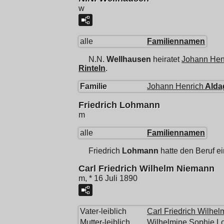
w
alle
Familiennamen
N.N.
Wellhausen
heiratet
Johann Hen
Rinteln
.
Familie
Johann Henrich
Alda
Friedrich Lohmann
m
alle
Familiennamen
Friedrich
Lohmann
hatte den Beruf e
Carl Friedrich Wilhelm Niemann
m, * 16 Juli 1890
Vater-leiblich
Carl Friedrich Wilhel
Mutter-leiblich
Wilhelmine Sophie L