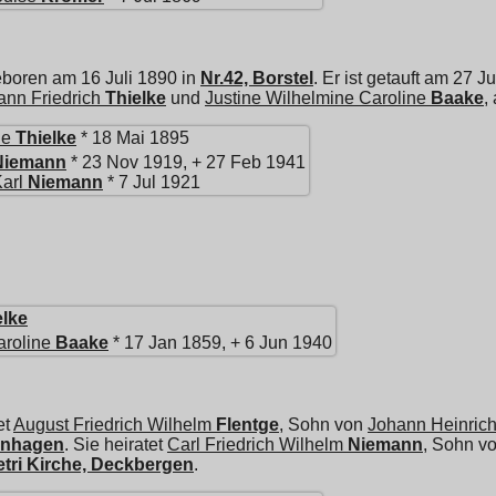
eboren am 16 Juli 1890 in
Nr.42, Borstel
. Er ist getauft am 27 J
ann Friedrich
Thielke
und
Justine Wilhelmine Caroline
Baake
,
ne
Thielke
* 18 Mai 1895
Niemann
* 23 Nov 1919, + 27 Feb 1941
arl
Niemann
* 7 Jul 1921
elke
aroline
Baake
* 17 Jan 1859, + 6 Jun 1940
et
August Friedrich Wilhelm
Flentge
, Sohn von
Johann Heinric
rinhagen
. Sie heiratet
Carl Friedrich Wilhelm
Niemann
, Sohn v
etri Kirche, Deckbergen
.