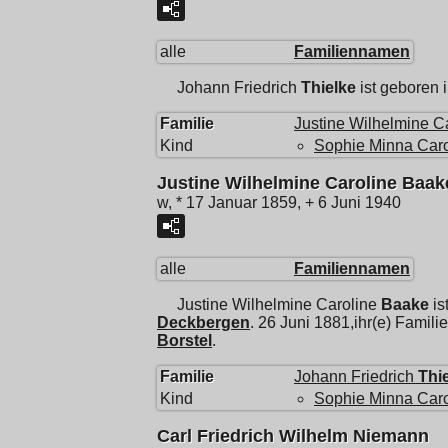
alle
Familiennamen
Johann Friedrich
Thielke
ist geboren 
Familie
Justine Wilhelmine C
Kind
Sophie Minna Caro
Justine Wilhelmine Caroline Baak
w, * 17 Januar 1859, + 6 Juni 1940
alle
Familiennamen
Justine Wilhelmine Caroline
Baake
is
Deckbergen
. 26 Juni 1881,ihr(e) Famili
Borstel
.
Familie
Johann Friedrich
Thi
Kind
Sophie Minna Caro
Carl Friedrich Wilhelm Niemann