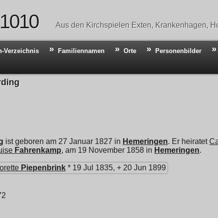
 1010
Aus den Kirchspielen Exten, Krankenhagen, Ho
n-Verzeichnis
Familiennamen
Orte
Personenbilder
rding
g
ist geboren am 27 Januar 1827 in
Hemeringen
. Er heiratet
Ca
uise
Fahrenkamp
, am 19 November 1858 in
Hemeringen
.
orette
Piepenbrink
* 19 Jul 1835, + 20 Jun 1899
72