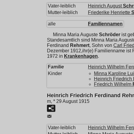
Vater-leiblich
Heinrich August
Schr
Mutter-leiblich
Friederike Henriette
S
alle
Familiennamen
Minna Maria Auguste
Schröder
ist g
Standesamtlich sind Minna Maria Augus
Ferdinand
Rehmert
, Sohn von
Carl Frie
Dezember 1912,ihr(e) Familienname ist R
1972 in
Krankenhagen
.
Familie
Heinrich Wilhelm Fer
Kinder
Minna Karoline Lu
Heinrich Friedrich
Friedrich Wilhelm
Heinrich Friedrich Ferdinand Reh
m, * 29 August 1915
Vater-leiblich
Heinrich Wilhelm Fer