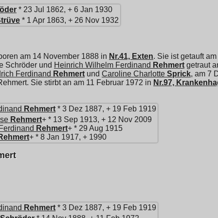
öder
* 23 Jul 1862, + 6 Jan 1930
trüve
* 1 Apr 1863, + 26 Nov 1932
eboren am 14 November 1888 in
Nr.41, Exten
. Sie ist getauft 
te Schröder und
Heinrich Wilhelm Ferdinand
Rehmert
getraut 
drich Ferdinand
Rehmert
und
Caroline Charlotte
Sprick
, am 7 
ehmert. Sie stirbt an am 11 Februar 1972 in
Nr.97, Krankenh
dinand
Rehmert
* 3 Dez 1887, + 19 Feb 1919
ise
Rehmert
+ * 13 Sep 1913, + 12 Nov 2009
 Ferdinand
Rehmert
+ * 29 Aug 1915
Rehmert
+ * 8 Jan 1917, + 1990
mert
dinand
Rehmert
* 3 Dez 1887, + 19 Feb 1919