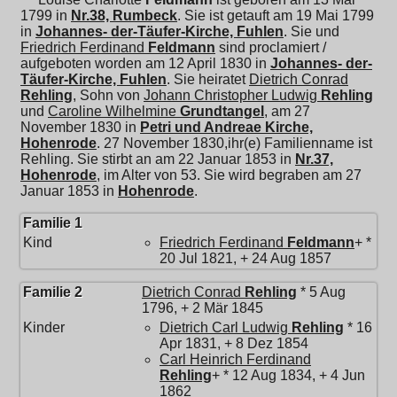
1799 in
Nr.38, Rumbeck
. Sie ist getauft am 19 Mai 1799
in
Johannes- der-Täufer-Kirche, Fuhlen
. Sie und
Friedrich Ferdinand
Feldmann
sind proclamiert /
aufgeboten worden am 12 April 1830 in
Johannes- der-
Täufer-Kirche, Fuhlen
. Sie heiratet
Dietrich Conrad
Rehling
, Sohn von
Johann Christopher Ludwig
Rehling
und
Caroline Wilhelmine
Grundtangel
, am 27
November 1830 in
Petri und Andreae Kirche,
Hohenrode
. 27 November 1830,ihr(e) Familienname ist
Rehling. Sie stirbt an am 22 Januar 1853 in
Nr.37,
Hohenrode
, im Alter von 53. Sie wird begraben am 27
Januar 1853 in
Hohenrode
.
Familie 1
Kind
Friedrich Ferdinand
Feldmann
+ *
20 Jul 1821, + 24 Aug 1857
Familie 2
Dietrich Conrad
Rehling
* 5 Aug
1796, + 2 Mär 1845
Kinder
Dietrich Carl Ludwig
Rehling
* 16
Apr 1831, + 8 Dez 1854
Carl Heinrich Ferdinand
Rehling
+ * 12 Aug 1834, + 4 Jun
1862