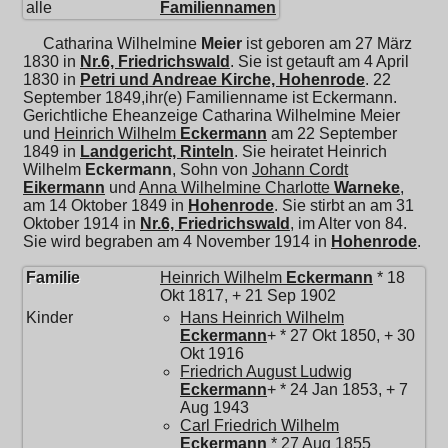
alle
Familiennamen
Catharina Wilhelmine
Meier
ist geboren am 27 März
1830 in
Nr.6, Friedrichswald
. Sie ist getauft am 4 April
1830 in
Petri und Andreae Kirche, Hohenrode
. 22
September 1849,ihr(e) Familienname ist Eckermann.
Gerichtliche Eheanzeige Catharina Wilhelmine Meier
und
Heinrich Wilhelm
Eckermann
am 22 September
1849 in
Landgericht, Rinteln
. Sie heiratet
Heinrich
Wilhelm
Eckermann
, Sohn von
Johann Cordt
Eikermann
und
Anna Wilhelmine Charlotte
Warneke
,
am 14 Oktober 1849 in
Hohenrode
. Sie stirbt an am 31
Oktober 1914 in
Nr.6, Friedrichswald
, im Alter von 84.
Sie wird begraben am 4 November 1914 in
Hohenrode
.
Familie
Heinrich Wilhelm
Eckermann
* 18
Okt 1817, + 21 Sep 1902
Kinder
Hans Heinrich Wilhelm
Eckermann
+ * 27 Okt 1850, + 30
Okt 1916
Friedrich August Ludwig
Eckermann
+ * 24 Jan 1853, + 7
Aug 1943
Carl Friedrich Wilhelm
Eckermann
* 27 Aug 1855