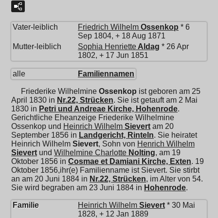
Vater-leiblich
Friedrich Wilhelm
Ossenkop
* 6
Sep 1804, + 18 Aug 1871
Mutter-leiblich
Sophia Henriette
Aldag
* 26 Apr
1802, + 17 Jun 1851
alle
Familiennamen
Friederike Wilhelmine
Ossenkop
ist geboren am 25
April 1830 in
Nr.22, Strücken
. Sie ist getauft am 2 Mai
1830 in
Petri und Andreae Kirche, Hohenrode
.
Gerichtliche Eheanzeige Friederike Wilhelmine
Ossenkop und
Heinrich Wilhelm
Sievert
am 20
September 1856 in
Landgericht, Rinteln
. Sie heiratet
Heinrich Wilhelm
Sievert
, Sohn von
Henrich Wilhelm
Sievert
und
Wilhelmine Charlotte
Nolting
, am 19
Oktober 1856 in
Cosmae et Damiani Kirche, Exten
. 19
Oktober 1856,ihr(e) Familienname ist Sievert. Sie stirbt
an am 20 Juni 1884 in
Nr.22, Strücken
, im Alter von 54.
Sie wird begraben am 23 Juni 1884 in
Hohenrode
.
Familie
Heinrich Wilhelm
Sievert
* 30 Mai
1828, + 12 Jan 1889