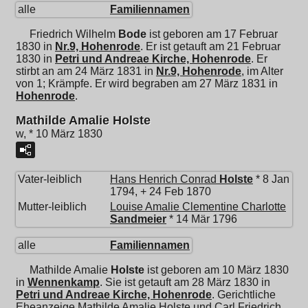
alle
Familiennamen
Friedrich Wilhelm
Bode
ist geboren am 17 Februar
1830 in
Nr.9, Hohenrode
. Er ist getauft am 21 Februar
1830 in
Petri und Andreae Kirche, Hohenrode
. Er
stirbt an am 24 März 1831 in
Nr.9, Hohenrode
, im Alter
von 1; Krämpfe. Er wird begraben am 27 März 1831 in
Hohenrode
.
Mathilde Amalie Holste
w, * 10 März 1830
Vater-leiblich
Hans Henrich Conrad
Holste
* 8 Jan
1794, + 24 Feb 1870
Mutter-leiblich
Louise Amalie Clementine Charlotte
Sandmeier
* 14 Mär 1796
alle
Familiennamen
Mathilde Amalie
Holste
ist geboren am 10 März 1830
in
Wennenkamp
. Sie ist getauft am 28 März 1830 in
Petri und Andreae Kirche, Hohenrode
. Gerichtliche
Eheanzeige Mathilde Amalie Holste und
Carl Friedrich