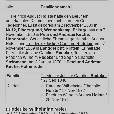
alle
Familiennamen
Heinrich August
Holste
hatte den Beruf ein
unbekanntes Datum einem unbekannten Ort ;
Tagelöhner. Er ist geboren am 2 November 1830 in
Nr.12, Elbersgrund, Wennenkamp
. Er ist getauft am 7
November 1830 in
Petri und Andreae Kirche,
Hohenrode
. Gerichtliche Eheanzeige Heinrich August
Holste und
Friederike Justine Caroline
Redeker
am 27
November 1869 in
Landgericht, Rinteln
. Er heiratet
Friederike Justine Caroline
Redeker
, Tochter von
Friedrich Wilhelm
Redeker
und
Sophie Charlotte
Steinmann
, am 8 Januar 1870 in
Petri und Andreae
Kirche, Hohenrode
.
Familie
Friederike Justine Caroline
Redeker
* 27 Sep 1846
Kinder
Caroline Wilhelmine Charlotte
Holste
* 17 Nov 1872
Friedrich Wilhelm August
Holste
*
28 Nov 1874
Friederike Wilhelmine Meier