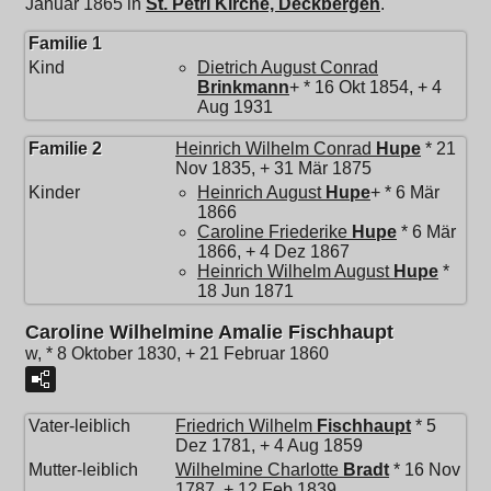
Januar 1865 in
St. Petri Kirche, Deckbergen
.
Familie 1
Kind
Dietrich August Conrad
Brinkmann
+ * 16 Okt 1854, + 4
Aug 1931
Familie 2
Heinrich Wilhelm Conrad
Hupe
* 21
Nov 1835, + 31 Mär 1875
Kinder
Heinrich August
Hupe
+ * 6 Mär
1866
Caroline Friederike
Hupe
* 6 Mär
1866, + 4 Dez 1867
Heinrich Wilhelm August
Hupe
*
18 Jun 1871
Caroline Wilhelmine Amalie Fischhaupt
w, * 8 Oktober 1830, + 21 Februar 1860
Vater-leiblich
Friedrich Wilhelm
Fischhaupt
* 5
Dez 1781, + 4 Aug 1859
Mutter-leiblich
Wilhelmine Charlotte
Bradt
* 16 Nov
1787, + 12 Feb 1839