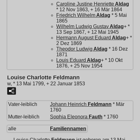
Caroline Justine Henriette
Aldag
* 12 Nov 1863, + 16 Mär 1864
Friedrich Wilhelm
Aldag
* 5 Mai
1865
Wilhelm Ludwig Gustav
Aldag
+ *
13 Sep 1867, + 12 Mai 1945
Hermann August Eduard
Aldag
+ *
2 Dez 1869
Theodor Ludwig
Aldag
* 16 Dez
1871
Louis Eduard
Aldag
+ * 10 Okt
1876, + 25 Nov 1954
Louise Charlotte Feldmann
w, * 13 Mai 1799, + 22 Januar 1853
Vater-leiblich
Johann Heinrich
Feldmann
* Mär
1760
Mutter-leiblich
Sophia Eleonora
Fauth
* 1760
alle
Familiennamen
Louise Charlotte
Feldmann
ist geboren am 13 Mai