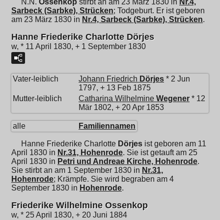
N.N.
Ossenkop
stirbt an am 23 März 1830 in
Nr.4,
Sarbeck (Sarbke), Strücken
; Todgeburt. Er ist geboren
am 23 März 1830 in
Nr.4, Sarbeck (Sarbke), Strücken
.
Hanne Friederike Charlotte Dörjes
w, * 11 April 1830, + 1 September 1830
Vater-leiblich
Johann Friedrich
Dörjes
* 2 Jun
1797, + 13 Feb 1875
Mutter-leiblich
Catharina Wilhelmine
Wegener
* 12
Mär 1802, + 20 Apr 1853
alle
Familiennamen
Hanne Friederike Charlotte
Dörjes
ist geboren am 11
April 1830 in
Nr.31, Hohenrode
. Sie ist getauft am 25
April 1830 in
Petri und Andreae Kirche, Hohenrode
.
Sie stirbt an am 1 September 1830 in
Nr.31,
Hohenrode
; Krämpfe. Sie wird begraben am 4
September 1830 in
Hohenrode
.
Friederike Wilhelmine Ossenkop
w, * 25 April 1830, + 20 Juni 1884