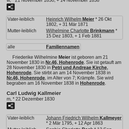
w, * 21 November 1830, + 14 November 1838
Vater-leiblich
Heinrich Wilhelm
Meier
* 26 Okt
1802, + 31 Mär 1871
Mutter-leiblich
Wilhelmine Charlotte
Brinkmann
*
15 Dez 1803, + 1 Feb 1881
alle
Familiennamen
Friederike Wilhelmine
Meier
ist geboren am 21
November 1830 in
Nr.46, Hohenrode
. Sie ist getauft am
28 November 1830 in
Petri und Andreae Kirche,
Hohenrode
. Sie stirbt an am 14 November 1838 in
Nr.46, Hohenrode
, im Alter von 7; Krämpfe. Sie wird
begraben am 16 November 1838 in
Hohenrode
.
Carl Ludwig Kallmeier
m, * 22 Dezember 1830
Vater-leiblich
Johann Friedrich Wilhelm
Kallmeyer
* 2 Mär 1795, + 12 Apr 1863