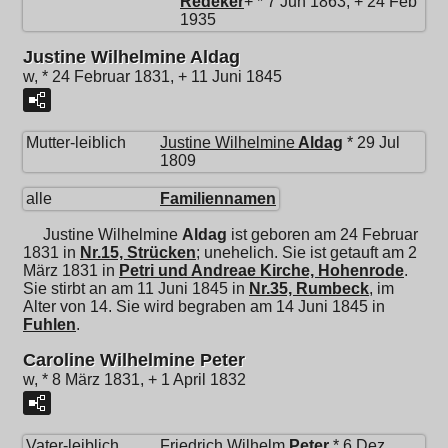
Redeker
+ * 7 Jun 1863, + 24 Feb
1935
Justine Wilhelmine Aldag
w, * 24 Februar 1831, + 11 Juni 1845
Mutter-leiblich
Justine Wilhelmine
Aldag
* 29 Jul
1809
alle
Familiennamen
Justine Wilhelmine
Aldag
ist geboren am 24 Februar
1831 in
Nr.15, Strücken
; unehelich. Sie ist getauft am 2
März 1831 in
Petri und Andreae Kirche, Hohenrode
.
Sie stirbt an am 11 Juni 1845 in
Nr.35, Rumbeck
, im
Alter von 14. Sie wird begraben am 14 Juni 1845 in
Fuhlen
.
Caroline Wilhelmine Peter
w, * 8 März 1831, + 1 April 1832
Vater-leiblich
Friedrich Wilhelm
Peter
* 6 Dez