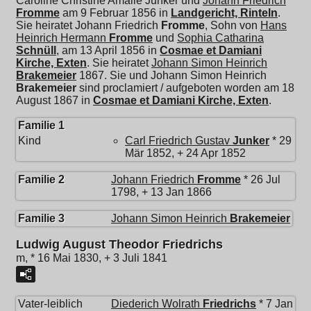
Caroline Christine Amalie Junker und
Johann Friedrich
Fromme
am 9 Februar 1856 in
Landgericht, Rinteln
.
Sie heiratet
Johann Friedrich
Fromme
, Sohn von
Hans
Heinrich Hermann
Fromme
und
Sophia Catharina
Schnüll
, am 13 April 1856 in
Cosmae et Damiani
Kirche, Exten
. Sie heiratet
Johann Simon Heinrich
Brakemeier
1867. Sie und
Johann Simon Heinrich
Brakemeier
sind proclamiert / aufgeboten worden am 18
August 1867 in
Cosmae et Damiani Kirche, Exten
.
Familie 1
Kind
Carl Friedrich Gustav
Junker
* 29
Mär 1852, + 24 Apr 1852
Familie 2
Johann Friedrich
Fromme
* 26 Jul
1798, + 13 Jan 1866
Familie 3
Johann Simon Heinrich
Brakemeier
Ludwig August Theodor Friedrichs
m, * 16 Mai 1830, + 3 Juli 1841
Vater-leiblich
Diederich Wolrath
Friedrichs
* 7 Jan