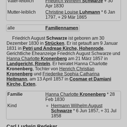
Vater-leiblich
Friedrich Wilhelm
Schwarze
+ 30
Apr 1830
Mutter-leiblich
Christine Louise
Luhmann
* 6 Jan
1797, + 29 Mär 1865
alle
Familiennamen
Friedrich August
Schwarze
ist geboren am 30
Dezember 1830 in
Strücken
. Er ist getauft am 9 Januar
1831 in
Petri und Andreae Kirche, Hohenrode
.
Gerichtliche Eheanzeige Friedrich August Schwarze und
Hanna Charlotte
Kronenberg
am 21 März 1857 in
Landgericht, Rinteln
. Er heiratet
Hanna Charlotte
Kronenberg
, Tochter von
Henrich Christian
Kronenberg
und
Friederike Sophia Catharina
Heitmann
, am 13 April 1857 in
Cosmae et Damiani
Kirche, Exten
.
Familie
Hanna Charlotte
Kronenberg
* 28
Feb 1830
Kind
Hermann Wilhelm August
Schwarze
* 6 Jun 1857, + 31 Jul
1858
Carl Ludwig Redeker