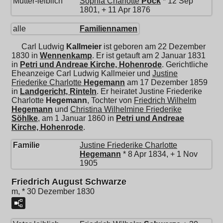
Mutter-leiblich
Sophia Charlotte
Pock
* 12 Sep
1801, + 11 Apr 1876
alle
Familiennamen
Carl Ludwig
Kallmeier
ist geboren am 22 Dezember
1830 in
Wennenkamp
. Er ist getauft am 2 Januar 1831
in
Petri und Andreae Kirche, Hohenrode
. Gerichtliche
Eheanzeige Carl Ludwig Kallmeier und
Justine
Friederike Charlotte
Hegemann
am 17 Dezember 1859
in
Landgericht, Rinteln
. Er heiratet
Justine Friederike
Charlotte
Hegemann
, Tochter von
Friedrich Wilhelm
Hegemann
und
Christina Wilhelmine Friederike
Söhlke
, am 1 Januar 1860 in
Petri und Andreae
Kirche, Hohenrode
.
Familie
Justine Friederike Charlotte
Hegemann
* 8 Apr 1834, + 1 Nov
1905
Friedrich August Schwarze
m, * 30 Dezember 1830