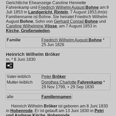
Gerichtliche Eheanzeige Caroline Henriette
Fahrenkamp und
Friedrich Wilhelm August
Bohne
am 9
Juli 1853 in
Landgericht, Rinteln
. 7 August 1853,ihr(e)
Familienname ist Bohne. Sie heiratet
Friedrich Wilhelm
August
Bohne
, Sohn von
Gerhard Conrad
Bohne
und
Caroline Wilhelmine
Vösse
, am 7 August 1853 in
Kirche, Großenwieden
.
Familie
Friedrich Wilhelm August
Bohne
*
25 Jun 1826
Heinrich Wilhelm Bröker
m, * 8 Juni 1830
Vater-leiblich
Peter
Bröker
Mutter-leiblich
Dorothea Charlotte
Fahrenkamp
*
29 Nov 1799, + 29 Sep 1830
alle
Familiennamen
Heinrich Wilhelm
Bröker
ist geboren am 8 Juni 1830
in
Hohenrode
. Er ist getauft am 13 Juni 1830 in
Petri
und Andreae Kirche, Hohenrode
.