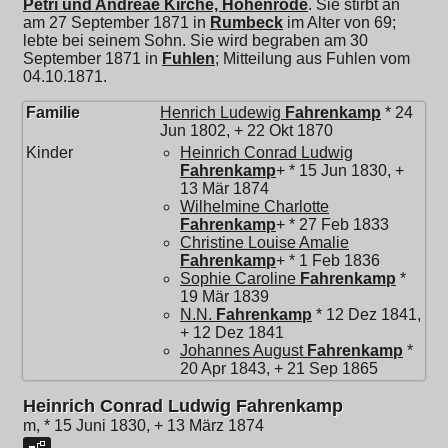
Petri und Andreae Kirche, Hohenrode
. Sie stirbt an
am 27 September 1871 in
Rumbeck
im Alter von 69;
lebte bei seinem Sohn. Sie wird begraben am 30
September 1871 in
Fuhlen
; Mitteilung aus Fuhlen vom
04.10.1871.
Familie
Henrich Ludewig
Fahrenkamp
* 24
Jun 1802, + 22 Okt 1870
Kinder
Heinrich Conrad Ludwig
Fahrenkamp
+ * 15 Jun 1830, +
13 Mär 1874
Wilhelmine Charlotte
Fahrenkamp
+ * 27 Feb 1833
Christine Louise Amalie
Fahrenkamp
+ * 1 Feb 1836
Sophie Caroline
Fahrenkamp
*
19 Mär 1839
N.N.
Fahrenkamp
* 12 Dez 1841,
+ 12 Dez 1841
Johannes August
Fahrenkamp
*
20 Apr 1843, + 21 Sep 1865
Heinrich Conrad Ludwig Fahrenkamp
m, * 15 Juni 1830, + 13 März 1874