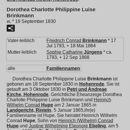
Dorothea Charlotte Philippine Luise
Brinkmann
w, * 18 September 1830
Vater-leiblich
Friedrich Conrad
Brinkmann
* 17
Jul 1793, + 18 Mai 1864
Mutter-leiblich
Sophie Catharine
Jürgens
* ca.
1793, + 12 Sep 1868
alle
Familiennamen
Dorothea Charlotte Philippine Luise
Brinkmann
ist
geboren am 18 September 1830 in
Hohenrode
. Sie ist
getauft am 3 Oktober 1830 in
Petri und Andreae
Kirche, Hohenrode
. Gerichtliche Eheanzeige Dorothea
Charlotte Philippine Luise Brinkmann und
Heinrich
Wilhelm Conrad
Hupe
am 2 Januar 1865 in
Landgericht, Rinteln
. 5 Januar 1865,ihr(e)
Familienname ist Hupe. Sie heiratet
Heinrich Wilhelm
Conrad
Hupe
, Sohn von
Heinrich (Wilhelm) Conrad
Hupe
und
Justine Wilhelmine Eleonore
Ebeling
, am 5