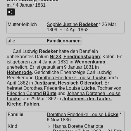
m, * 4 Januar 1831
Mutter-leiblich
Sophie Justine
Redeker
* 26 Mär
1809, + 14 Apr 1863
alle
Familiennamen
Carl Ludwig
Redeker
hatte den Beruf ein
unbekanntes Datum
Nr.23, Friedrichshagen
; Kolon. Er
ist geboren am 4 Januar 1831 in
Wennenkamp
;
unehelich. Er ist getauft am 9 Januar 1831 in
Hohenrode
. Gerichtliche Eheanzeige Carl Ludwig
Redeker und
Dorothea Friederike Louise
Lücke
am 5
April 1862 in
Justizamt, Hessisch Oldendorf
. Er
heiratet
Dorothea Friederike Louise
Lücke
, Tochter von
Friedrich Conrad
Bünte
und
Johanna Dorothea Louise
Lücke
, am 25 Mai 1862 in
Johannes- der-Täufer-
Kirche, Fuhlen
.
Familie
Dorothea Friederike Louise
Lücke
*
6 Nov 1836
Kind
Hanna Dorette Charlotte