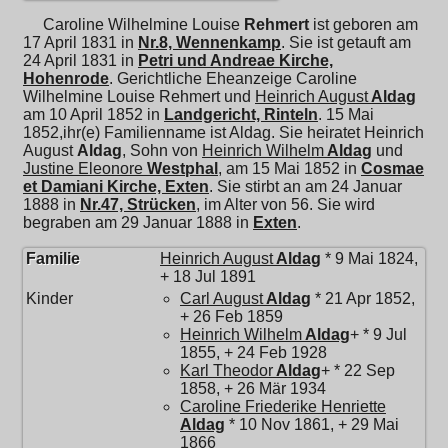
Caroline Wilhelmine Louise
Rehmert
ist geboren am
17 April 1831 in
Nr.8, Wennenkamp
. Sie ist getauft am
24 April 1831 in
Petri und Andreae Kirche,
Hohenrode
. Gerichtliche Eheanzeige Caroline
Wilhelmine Louise Rehmert und
Heinrich August
Aldag
am 10 April 1852 in
Landgericht, Rinteln
. 15 Mai
1852,ihr(e) Familienname ist Aldag. Sie heiratet
Heinrich
August
Aldag
, Sohn von
Heinrich Wilhelm
Aldag
und
Justine Eleonore
Westphal
, am 15 Mai 1852 in
Cosmae
et Damiani Kirche, Exten
. Sie stirbt an am 24 Januar
1888 in
Nr.47, Strücken
, im Alter von 56. Sie wird
begraben am 29 Januar 1888 in
Exten
.
Familie
Heinrich August
Aldag
* 9 Mai 1824,
+ 18 Jul 1891
Kinder
Carl August
Aldag
* 21 Apr 1852,
+ 26 Feb 1859
Heinrich Wilhelm
Aldag
+ * 9 Jul
1855, + 24 Feb 1928
Karl Theodor
Aldag
+ * 22 Sep
1858, + 26 Mär 1934
Caroline Friederike Henriette
Aldag
* 10 Nov 1861, + 29 Mai
1866