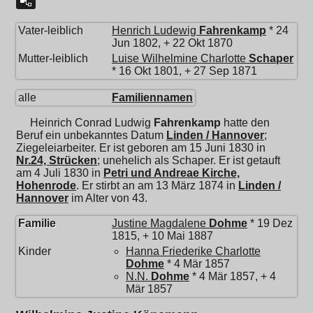
Vater-leiblich
Henrich Ludewig
Fahrenkamp
* 24
Jun 1802, + 22 Okt 1870
Mutter-leiblich
Luise Wilhelmine Charlotte
Schaper
* 16 Okt 1801, + 27 Sep 1871
alle
Familiennamen
Heinrich Conrad Ludwig
Fahrenkamp
hatte den
Beruf ein unbekanntes Datum
Linden / Hannover
;
Ziegeleiarbeiter. Er ist geboren am 15 Juni 1830 in
Nr.24, Strücken
; unehelich als Schaper. Er ist getauft
am 4 Juli 1830 in
Petri und Andreae Kirche,
Hohenrode
. Er stirbt an am 13 März 1874 in
Linden /
Hannover
im Alter von 43.
Familie
Justine Magdalene
Dohme
* 19 Dez
1815, + 10 Mai 1887
Kinder
Hanna Friederike Charlotte
Dohme
* 4 Mär 1857
N.N.
Dohme
* 4 Mär 1857, + 4
Mär 1857