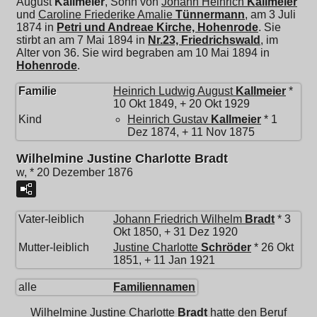
August
Kallmeier
, Sohn von
Johann Heinrich
Kallmeier
und
Caroline Friederike Amalie
Tünnermann
, am 3 Juli
1874 in
Petri und Andreae Kirche, Hohenrode
. Sie
stirbt an am 7 Mai 1894 in
Nr.23, Friedrichswald
, im
Alter von 36. Sie wird begraben am 10 Mai 1894 in
Hohenrode
.
Familie
Heinrich Ludwig August
Kallmeier
*
10 Okt 1849, + 20 Okt 1929
Kind
Heinrich Gustav
Kallmeier
* 1
Dez 1874, + 11 Nov 1875
Wilhelmine Justine Charlotte Bradt
w, * 20 Dezember 1876
Vater-leiblich
Johann Friedrich Wilhelm
Bradt
* 3
Okt 1850, + 31 Dez 1920
Mutter-leiblich
Justine Charlotte
Schröder
* 26 Okt
1851, + 11 Jan 1921
alle
Familiennamen
Wilhelmine Justine Charlotte
Bradt
hatte den Beruf