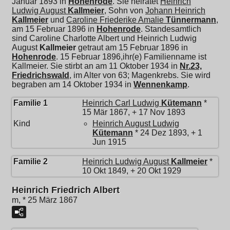
Januar 1893 in
Hohenrode
. Sie heiratet
Heinrich
Ludwig August
Kallmeier
, Sohn von
Johann Heinrich
Kallmeier
und
Caroline Friederike Amalie
Tünnermann
,
am 15 Februar 1896 in
Hohenrode
. Standesamtlich
sind Caroline Charlotte Albert und
Heinrich Ludwig
August
Kallmeier
getraut am 15 Februar 1896 in
Hohenrode
. 15 Februar 1896,ihr(e) Familienname ist
Kallmeier. Sie stirbt an am 11 Oktober 1934 in
Nr.23,
Friedrichswald
, im Alter von 63; Magenkrebs. Sie wird
begraben am 14 Oktober 1934 in
Wennenkamp
.
Familie 1
Heinrich Carl Ludwig
Kütemann
*
15 Mär 1867, + 17 Nov 1893
Kind
Heinrich August Ludwig
Kütemann
* 24 Dez 1893, + 1
Jun 1915
Familie 2
Heinrich Ludwig August
Kallmeier
*
10 Okt 1849, + 20 Okt 1929
Heinrich Friedrich Albert
m, * 25 März 1867