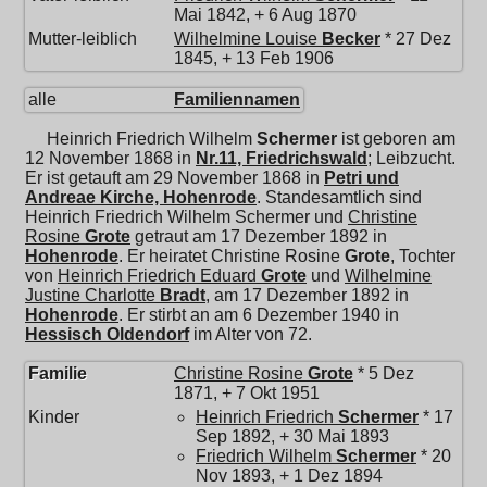
Mai 1842, + 6 Aug 1870
Mutter-leiblich
Wilhelmine Louise
Becker
* 27 Dez
1845, + 13 Feb 1906
alle
Familiennamen
Heinrich Friedrich Wilhelm
Schermer
ist geboren am
12 November 1868 in
Nr.11, Friedrichswald
; Leibzucht.
Er ist getauft am 29 November 1868 in
Petri und
Andreae Kirche, Hohenrode
. Standesamtlich sind
Heinrich Friedrich Wilhelm Schermer und
Christine
Rosine
Grote
getraut am 17 Dezember 1892 in
Hohenrode
. Er heiratet
Christine Rosine
Grote
, Tochter
von
Heinrich Friedrich Eduard
Grote
und
Wilhelmine
Justine Charlotte
Bradt
, am 17 Dezember 1892 in
Hohenrode
. Er stirbt an am 6 Dezember 1940 in
Hessisch Oldendorf
im Alter von 72.
Familie
Christine Rosine
Grote
* 5 Dez
1871, + 7 Okt 1951
Kinder
Heinrich Friedrich
Schermer
* 17
Sep 1892, + 30 Mai 1893
Friedrich Wilhelm
Schermer
* 20
Nov 1893, + 1 Dez 1894