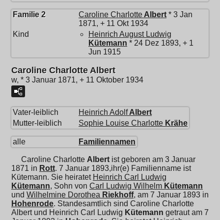
Familie 2
Caroline Charlotte
Albert
* 3 Jan
1871, + 11 Okt 1934
Kind
Heinrich August Ludwig
Kütemann
* 24 Dez 1893, + 1
Jun 1915
Caroline Charlotte Albert
w, * 3 Januar 1871, + 11 Oktober 1934
Vater-leiblich
Heinrich Adolf
Albert
Mutter-leiblich
Sophie Louise Charlotte
Krähe
alle
Familiennamen
Caroline Charlotte
Albert
ist geboren am 3 Januar
1871 in
Rott
. 7 Januar 1893,ihr(e) Familienname ist
Kütemann. Sie heiratet
Heinrich Carl Ludwig
Kütemann
, Sohn von
Carl Ludwig Wilhelm
Kütemann
und
Wilhelmine Dorothea
Riekhoff
, am 7 Januar 1893 in
Hohenrode
. Standesamtlich sind Caroline Charlotte
Albert und
Heinrich Carl Ludwig
Kütemann
getraut am 7