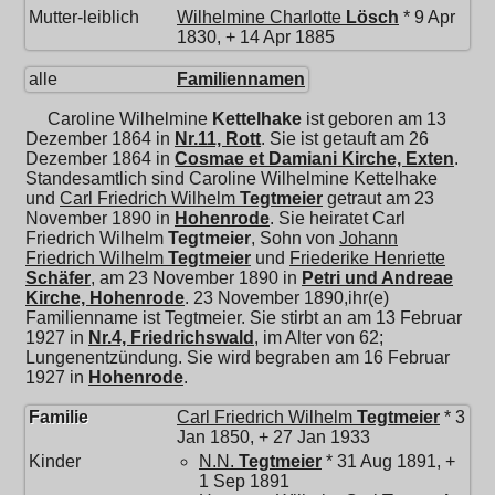
Mutter-leiblich
Wilhelmine Charlotte
Lösch
* 9 Apr
1830, + 14 Apr 1885
alle
Familiennamen
Caroline Wilhelmine
Kettelhake
ist geboren am 13
Dezember 1864 in
Nr.11, Rott
. Sie ist getauft am 26
Dezember 1864 in
Cosmae et Damiani Kirche, Exten
.
Standesamtlich sind Caroline Wilhelmine Kettelhake
und
Carl Friedrich Wilhelm
Tegtmeier
getraut am 23
November 1890 in
Hohenrode
. Sie heiratet
Carl
Friedrich Wilhelm
Tegtmeier
, Sohn von
Johann
Friedrich Wilhelm
Tegtmeier
und
Friederike Henriette
Schäfer
, am 23 November 1890 in
Petri und Andreae
Kirche, Hohenrode
. 23 November 1890,ihr(e)
Familienname ist Tegtmeier. Sie stirbt an am 13 Februar
1927 in
Nr.4, Friedrichswald
, im Alter von 62;
Lungenentzündung. Sie wird begraben am 16 Februar
1927 in
Hohenrode
.
Familie
Carl Friedrich Wilhelm
Tegtmeier
* 3
Jan 1850, + 27 Jan 1933
Kinder
N.N.
Tegtmeier
* 31 Aug 1891, +
1 Sep 1891