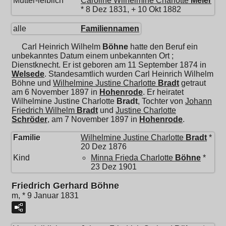
Mutter-leiblich
Caroline Wilhelmine Charlotte
Meier
* 8 Dez 1831, + 10 Okt 1882
alle
Familiennamen
Carl Heinrich Wilhelm
Böhne
hatte den Beruf ein
unbekanntes Datum einem unbekannten Ort ;
Dienstknecht. Er ist geboren am 11 September 1874 in
Welsede
. Standesamtlich wurden Carl Heinrich Wilhelm
Böhne und
Wilhelmine Justine Charlotte
Bradt
getraut
am 6 November 1897 in
Hohenrode
. Er heiratet
Wilhelmine Justine Charlotte
Bradt
, Tochter von
Johann
Friedrich Wilhelm
Bradt
und
Justine Charlotte
Schröder
, am 7 November 1897 in
Hohenrode
.
Familie
Wilhelmine Justine Charlotte
Bradt
*
20 Dez 1876
Kind
Minna Frieda Charlotte
Böhne
*
23 Dez 1901
Friedrich Gerhard Böhne
m, * 9 Januar 1831