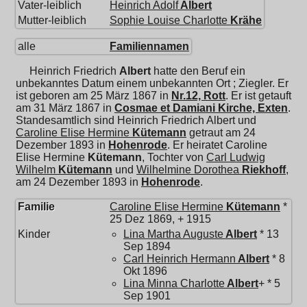
Vater-leiblich
Heinrich Adolf
Albert
Mutter-leiblich
Sophie Louise Charlotte
Krähe
alle
Familiennamen
Heinrich Friedrich
Albert
hatte den Beruf ein
unbekanntes Datum einem unbekannten Ort ; Ziegler. Er
ist geboren am 25 März 1867 in
Nr.12, Rott
. Er ist getauft
am 31 März 1867 in
Cosmae et Damiani Kirche, Exten
.
Standesamtlich sind Heinrich Friedrich Albert und
Caroline Elise Hermine
Kütemann
getraut am 24
Dezember 1893 in
Hohenrode
. Er heiratet
Caroline
Elise Hermine
Kütemann
, Tochter von
Carl Ludwig
Wilhelm
Kütemann
und
Wilhelmine Dorothea
Riekhoff
,
am 24 Dezember 1893 in
Hohenrode
.
Familie
Caroline Elise Hermine
Kütemann
*
25 Dez 1869, + 1915
Kinder
Lina Martha Auguste
Albert
* 13
Sep 1894
Carl Heinrich Hermann
Albert
* 8
Okt 1896
Lina Minna Charlotte
Albert
+ * 5
Sep 1901