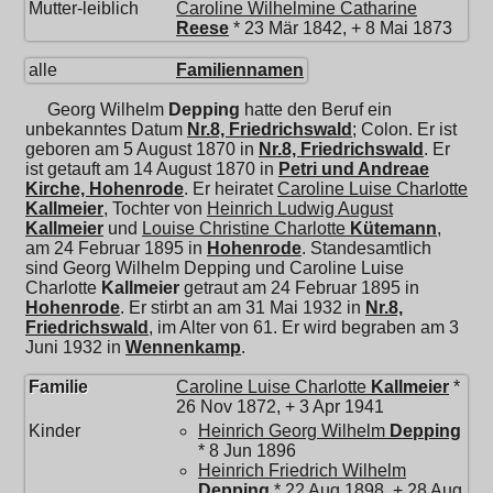
Mutter-leiblich
Caroline Wilhelmine Catharine
Reese
* 23 Mär 1842, + 8 Mai 1873
alle
Familiennamen
Georg Wilhelm
Depping
hatte den Beruf ein
unbekanntes Datum
Nr.8, Friedrichswald
; Colon. Er ist
geboren am 5 August 1870 in
Nr.8, Friedrichswald
. Er
ist getauft am 14 August 1870 in
Petri und Andreae
Kirche, Hohenrode
. Er heiratet
Caroline Luise Charlotte
Kallmeier
, Tochter von
Heinrich Ludwig August
Kallmeier
und
Louise Christine Charlotte
Kütemann
,
am 24 Februar 1895 in
Hohenrode
. Standesamtlich
sind Georg Wilhelm Depping und
Caroline Luise
Charlotte
Kallmeier
getraut am 24 Februar 1895 in
Hohenrode
. Er stirbt an am 31 Mai 1932 in
Nr.8,
Friedrichswald
, im Alter von 61. Er wird begraben am 3
Juni 1932 in
Wennenkamp
.
Familie
Caroline Luise Charlotte
Kallmeier
*
26 Nov 1872, + 3 Apr 1941
Kinder
Heinrich Georg Wilhelm
Depping
* 8 Jun 1896
Heinrich Friedrich Wilhelm
Depping
* 22 Aug 1898, + 28 Aug