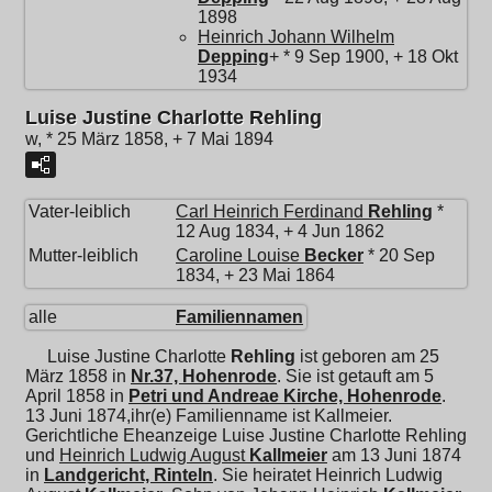
1898
Heinrich Johann Wilhelm
Depping
+ * 9 Sep 1900, + 18 Okt
1934
Luise Justine Charlotte Rehling
w, * 25 März 1858, + 7 Mai 1894
Vater-leiblich
Carl Heinrich Ferdinand
Rehling
*
12 Aug 1834, + 4 Jun 1862
Mutter-leiblich
Caroline Louise
Becker
* 20 Sep
1834, + 23 Mai 1864
alle
Familiennamen
Luise Justine Charlotte
Rehling
ist geboren am 25
März 1858 in
Nr.37, Hohenrode
. Sie ist getauft am 5
April 1858 in
Petri und Andreae Kirche, Hohenrode
.
13 Juni 1874,ihr(e) Familienname ist Kallmeier.
Gerichtliche Eheanzeige Luise Justine Charlotte Rehling
und
Heinrich Ludwig August
Kallmeier
am 13 Juni 1874
in
Landgericht, Rinteln
. Sie heiratet
Heinrich Ludwig