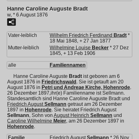
Hanne Caroline Auguste Bradt
w, * 6 August 1876
Vater-leiblich
Wilhelm Friedrich Ferdinand
Bradt
*
18 Mai 1848, + 27 Jan 1877
Mutter-leiblich
Wilhelmine Louise
Becker
* 27 Dez
1845, + 13 Feb 1906
alle
Familiennamen
Hanne Caroline Auguste
Bradt
ist geboren am 6
August 1876 in
Friedrichswald
. Sie ist getauft am 20
August 1876 in
Petri und Andreae Kirche, Hohenrode
.
26 Dezember 1897,ihr(e) Familienname ist Sellmann.
Standesamtlich sind Hanne Caroline Auguste Bradt und
Friedrich August
Sellmann
getraut am 26 Dezember
1897 in
Hohenrode
. Sie heiratet
Friedrich August
Sellmann
, Sohn von
August Heinrich
Sellmann
und
Caroline Wilhelmine
Meier
, am 26 Dezember 1897 in
Hohenrode
.
Familie
Friedrich August
Sellmann
* 26 Nov