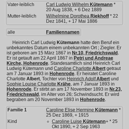
Vater-leiblich
Carl Ludwig Wilhelm
Kütemann
*
20 Aug 1838, + 6 Dez 1889
Mutter-leiblich
Wilhelmine Dorothea
Riekhoff
* 22
Dez 1841, + 17 Mai 1886
alle
Familiennamen
Heinrich Carl Ludwig
Kütemann
hatte den Beruf ein
unbekanntes Datum einem unbekannten Ort ; Ziegler. Er
ist geboren am 15 März 1867 in
Nr.10, Friedrichswald
.
Er ist getauft am 22 April 1867 in
Petri und Andreae
Kirche, Hohenrode
. Standesamtlich sind Heinrich Carl
Ludwig Kütemann und
Caroline Charlotte
Albert
getraut
am 7 Januar 1893 in
Hohenrode
. Er heiratet
Caroline
Charlotte
Albert
, Tochter von
Heinrich Adolf
Albert
und
Sophie Louise Charlotte
Krähe
, am 7 Januar 1893 in
Hohenrode
. Er stirbt an am 17 November 1893 in
Nr.23,
Friedrichswald
, im Alter von 26; Schwindsucht. Er wird
begraben am 20 November 1893 in
Hohenrode
.
Familie 1
Caroline Elise Hermine
Kütemann
*
25 Dez 1869, + 1915
Kind
Caroline Luise
Kütemann
+ * 25
Okt 1890, + 2 Sep 1963