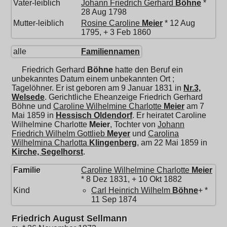
Vater-leiblich
Johann Friedrich Gerhard
Böhne
*
28 Aug 1798
Mutter-leiblich
Rosine Caroline
Meier
* 12 Aug
1795, + 3 Feb 1860
alle
Familiennamen
Friedrich Gerhard
Böhne
hatte den Beruf ein
unbekanntes Datum einem unbekannten Ort ;
Tagelöhner. Er ist geboren am 9 Januar 1831 in
Nr.3,
Welsede
. Gerichtliche Eheanzeige Friedrich Gerhard
Böhne und
Caroline Wilhelmine Charlotte
Meier
am 7
Mai 1859 in
Hessisch Oldendorf
. Er heiratet
Caroline
Wilhelmine Charlotte
Meier
, Tochter von
Johann
Friedrich Wilhelm Gottlieb
Meyer
und
Carolina
Wilhelmina Charlotta
Klingenberg
, am 22 Mai 1859 in
Kirche, Segelhorst
.
Familie
Caroline Wilhelmine Charlotte
Meier
* 8 Dez 1831, + 10 Okt 1882
Kind
Carl Heinrich Wilhelm
Böhne
+ *
11 Sep 1874
Friedrich August Sellmann