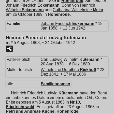
getraut am 26 Oktober 1889 in
Hohenrode
. Sie heiratet
Johann Friedrich
Eckermann
, Sohn von
Heinrich
Wilhelm
Eckermann
und
Catharina Wilhelmine
Meier
,
am 26 Oktober 1889 in
Hohenrode
.
Familie
Johann Friedrich
Eckermann
* 18
Jan 1858, + 12 Jun 1942
Heinrich Friedrich Ludwig Kütemann
m, * 5 August 1863, + 24 Oktober 1942
Vater-leiblich
Carl Ludwig Wilhelm
Kütemann
*
20 Aug 1838, + 6 Dez 1889
Mutter-leiblich
Wilhelmine Dorothea
Riekhoff
* 22
Dez 1841, + 17 Mai 1886
alle
Familiennamen
Heinrich Friedrich Ludwig
Kütemann
hatte den Beruf
ein unbekanntes Datum einem unbekannten Ort ; Colon.
Er ist geboren am 5 August 1863 in
Nr.10,
Friedrichswald
. Er ist getauft am 23 August 1863 in
Petri und Andreae Kirche, Hohenrode
.