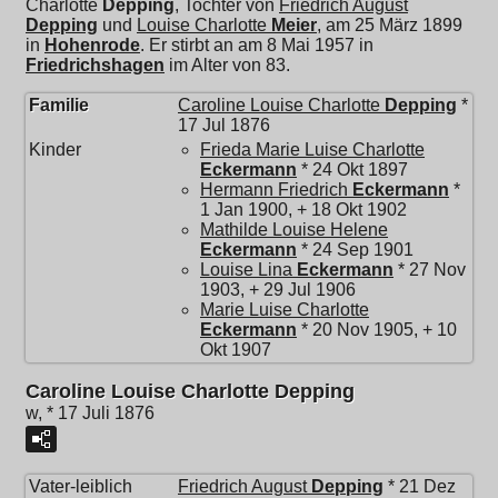
Charlotte
Depping
, Tochter von
Friedrich August
Depping
und
Louise Charlotte
Meier
, am 25 März 1899
in
Hohenrode
. Er stirbt an am 8 Mai 1957 in
Friedrichshagen
im Alter von 83.
Familie
Caroline Louise Charlotte
Depping
*
17 Jul 1876
Kinder
Frieda Marie Luise Charlotte
Eckermann
* 24 Okt 1897
Hermann Friedrich
Eckermann
*
1 Jan 1900, + 18 Okt 1902
Mathilde Louise Helene
Eckermann
* 24 Sep 1901
Louise Lina
Eckermann
* 27 Nov
1903, + 29 Jul 1906
Marie Luise Charlotte
Eckermann
* 20 Nov 1905, + 10
Okt 1907
Caroline Louise Charlotte Depping
w, * 17 Juli 1876
Vater-leiblich
Friedrich August
Depping
* 21 Dez