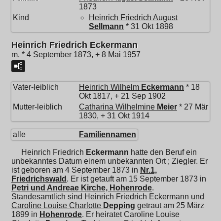
1873
Kind
Heinrich Friedrich August
Sellmann
* 31 Okt 1898
Heinrich Friedrich Eckermann
m, * 4 September 1873, + 8 Mai 1957
Vater-leiblich
Heinrich Wilhelm
Eckermann
* 18
Okt 1817, + 21 Sep 1902
Mutter-leiblich
Catharina Wilhelmine
Meier
* 27 Mär
1830, + 31 Okt 1914
alle
Familiennamen
Heinrich Friedrich
Eckermann
hatte den Beruf ein
unbekanntes Datum einem unbekannten Ort ; Ziegler. Er
ist geboren am 4 September 1873 in
Nr.1,
Friedrichswald
. Er ist getauft am 15 September 1873 in
Petri und Andreae Kirche, Hohenrode
.
Standesamtlich sind Heinrich Friedrich Eckermann und
Caroline Louise Charlotte
Depping
getraut am 25 März
1899 in
Hohenrode
. Er heiratet
Caroline Louise