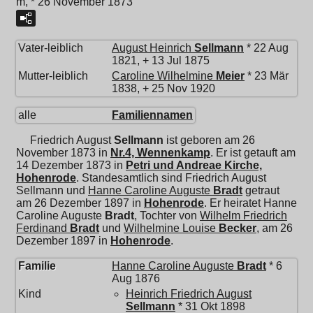
m, * 26 November 1873
Vater-leiblich
August Heinrich
Sellmann
* 22 Aug
1821, + 13 Jul 1875
Mutter-leiblich
Caroline Wilhelmine
Meier
* 23 Mär
1838, + 25 Nov 1920
alle
Familiennamen
Friedrich August
Sellmann
ist geboren am 26
November 1873 in
Nr.4, Wennenkamp
. Er ist getauft am
14 Dezember 1873 in
Petri und Andreae Kirche,
Hohenrode
. Standesamtlich sind Friedrich August
Sellmann und
Hanne Caroline Auguste
Bradt
getraut
am 26 Dezember 1897 in
Hohenrode
. Er heiratet
Hanne
Caroline Auguste
Bradt
, Tochter von
Wilhelm Friedrich
Ferdinand
Bradt
und
Wilhelmine Louise
Becker
, am 26
Dezember 1897 in
Hohenrode
.
Familie
Hanne Caroline Auguste
Bradt
* 6
Aug 1876
Kind
Heinrich Friedrich August
Sellmann
* 31 Okt 1898