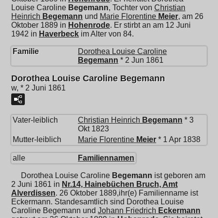
Louise Caroline
Begemann
, Tochter von
Christian
Heinrich
Begemann
und
Marie Florentine
Meier
, am 26
Oktober 1889 in
Hohenrode
. Er stirbt an am 12 Juni
1942 in
Haverbeck
im Alter von 84.
Familie
Dorothea Louise Caroline
Begemann
* 2 Jun 1861
Dorothea Louise Caroline Begemann
w, * 2 Juni 1861
Vater-leiblich
Christian Heinrich
Begemann
* 3
Okt 1823
Mutter-leiblich
Marie Florentine
Meier
* 1 Apr 1838
alle
Familiennamen
Dorothea Louise Caroline
Begemann
ist geboren am
2 Juni 1861 in
Nr.14, Hainebüchen Bruch, Amt
Alverdissen
. 26 Oktober 1889,ihr(e) Familienname ist
Eckermann. Standesamtlich sind Dorothea Louise
Caroline Begemann und
Johann Friedrich
Eckermann