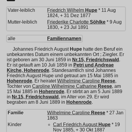
Vater-leiblich
Friedrich Wilhelm
Hupe
* 11 Aug
1824, + 31 Dez 1877
Mutter-leiblich
Friederike Charlotte
Söhlke
* 9 Aug
1830, + 23 Jul 1891
alle
Familiennamen
Johannes Friedrich August
Hupe
hatte den Beruf ein
unbekanntes Datum einem unbekannten Ort ; Ziegler. Er
ist geboren am 30 Juni 1859 in
Nr.15, Friedrichswald
.
Er ist getauft am 10 Juli 1859 in
Petri und Andreae
Kirche, Hohenrode
. Standesamtlich sind Johannes
Friedrich August Hupe und getraut am 15 Mai 1885 in
Hohenrode
. Er heiratet
Wilhelmine Caroline
Reese
,
Tochter von
Caroline Wilhelmine Catharine
Reese
, am
15 Mai 1885 in
Hohenrode
. Er stirbt an am 5 Juni 1889
in
Nr.15, Friedrichswald
, im Alter von 29. Er wird
begraben am 8 Juni 1889 in
Hohenrode
.
Familie
Wilhelmine Caroline
Reese
* 27 Jan
1863
Kinder
Carl Friedrich August
Hupe
* 19
Nov 1885, + 30 Okt 1887