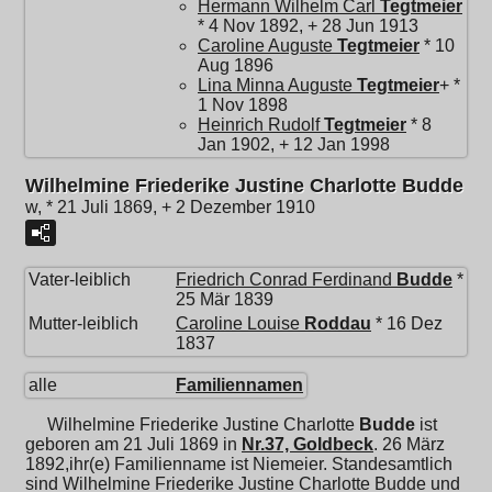
Hermann Wilhelm Carl
Tegtmeier
* 4 Nov 1892, + 28 Jun 1913
Caroline Auguste
Tegtmeier
* 10
Aug 1896
Lina Minna Auguste
Tegtmeier
+ *
1 Nov 1898
Heinrich Rudolf
Tegtmeier
* 8
Jan 1902, + 12 Jan 1998
Wilhelmine Friederike Justine Charlotte Budde
w, * 21 Juli 1869, + 2 Dezember 1910
Vater-leiblich
Friedrich Conrad Ferdinand
Budde
*
25 Mär 1839
Mutter-leiblich
Caroline Louise
Roddau
* 16 Dez
1837
alle
Familiennamen
Wilhelmine Friederike Justine Charlotte
Budde
ist
geboren am 21 Juli 1869 in
Nr.37, Goldbeck
. 26 März
1892,ihr(e) Familienname ist Niemeier. Standesamtlich
sind Wilhelmine Friederike Justine Charlotte Budde und