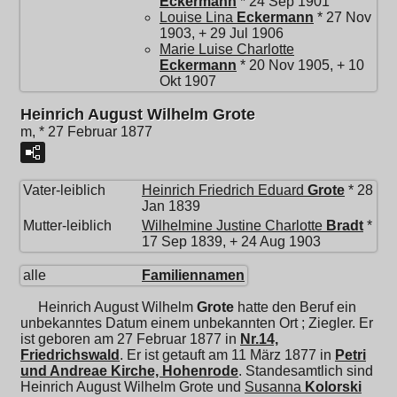
Eckermann
* 24 Sep 1901
Louise Lina
Eckermann
* 27 Nov
1903, + 29 Jul 1906
Marie Luise Charlotte
Eckermann
* 20 Nov 1905, + 10
Okt 1907
Heinrich August Wilhelm Grote
m, * 27 Februar 1877
Vater-leiblich
Heinrich Friedrich Eduard
Grote
* 28
Jan 1839
Mutter-leiblich
Wilhelmine Justine Charlotte
Bradt
*
17 Sep 1839, + 24 Aug 1903
alle
Familiennamen
Heinrich August Wilhelm
Grote
hatte den Beruf ein
unbekanntes Datum einem unbekannten Ort ; Ziegler. Er
ist geboren am 27 Februar 1877 in
Nr.14,
Friedrichswald
. Er ist getauft am 11 März 1877 in
Petri
und Andreae Kirche, Hohenrode
. Standesamtlich sind
Heinrich August Wilhelm Grote und
Susanna
Kolorski