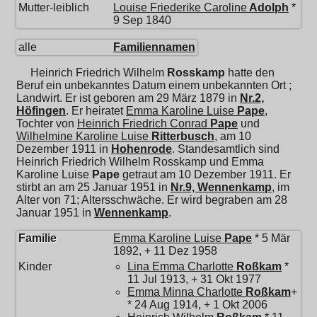
Mutter-leiblich
Louise Friederike Caroline
Adolph
*
9 Sep 1840
alle
Familiennamen
Heinrich Friedrich Wilhelm
Rosskamp
hatte den
Beruf ein unbekanntes Datum einem unbekannten Ort ;
Landwirt. Er ist geboren am 29 März 1879 in
Nr.2,
Höfingen
. Er heiratet
Emma Karoline Luise
Pape
,
Tochter von
Heinrich Friedrich Conrad
Pape
und
Wilhelmine Karoline Luise
Ritterbusch
, am 10
Dezember 1911 in
Hohenrode
. Standesamtlich sind
Heinrich Friedrich Wilhelm Rosskamp und
Emma
Karoline Luise
Pape
getraut am 10 Dezember 1911. Er
stirbt an am 25 Januar 1951 in
Nr.9, Wennenkamp
, im
Alter von 71; Altersschwäche. Er wird begraben am 28
Januar 1951 in
Wennenkamp
.
Familie
Emma Karoline Luise
Pape
* 5 Mär
1892, + 11 Dez 1958
Kinder
Lina Emma Charlotte
Roßkam
*
11 Jul 1913, + 31 Okt 1977
Emma Minna Charlotte
Roßkam
+
* 24 Aug 1914, + 1 Okt 2006