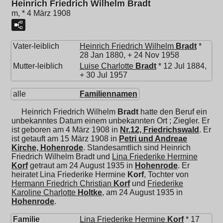
Heinrich Friedrich Wilhelm Bradt
m, * 4 März 1908
Vater-leiblich
Heinrich Friedrich Wilhelm
Bradt
*
28 Jan 1880, + 24 Nov 1958
Mutter-leiblich
Luise Charlotte
Bradt
* 12 Jul 1884,
+ 30 Jul 1957
alle
Familiennamen
Heinrich Friedrich Wilhelm
Bradt
hatte den Beruf ein
unbekanntes Datum einem unbekannten Ort ; Ziegler. Er
ist geboren am 4 März 1908 in
Nr.12, Friedrichswald
. Er
ist getauft am 15 März 1908 in
Petri und Andreae
Kirche, Hohenrode
. Standesamtlich sind Heinrich
Friedrich Wilhelm Bradt und
Lina Friederike Hermine
Korf
getraut am 24 August 1935 in
Hohenrode
. Er
heiratet
Lina Friederike Hermine
Korf
, Tochter von
Hermann Friedrich Christian
Korf
und
Friederike
Karoline Charlotte
Holtke
, am 24 August 1935 in
Hohenrode
.
Familie
Lina Friederike Hermine
Korf
* 17