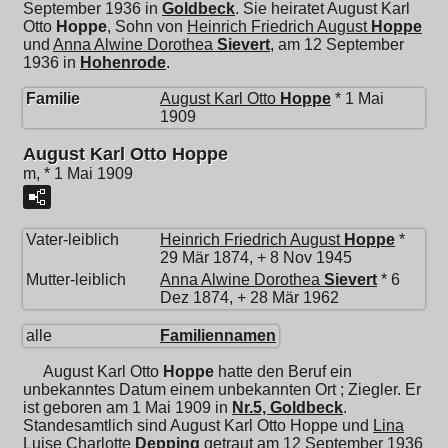
September 1936 in
Goldbeck
. Sie heiratet
August Karl
Otto
Hoppe
, Sohn von
Heinrich Friedrich August
Hoppe
und
Anna Alwine Dorothea
Sievert
, am 12 September
1936 in
Hohenrode
.
Familie
August Karl Otto
Hoppe
* 1 Mai
1909
August Karl Otto Hoppe
m, * 1 Mai 1909
Vater-leiblich
Heinrich Friedrich August
Hoppe
*
29 Mär 1874, + 8 Nov 1945
Mutter-leiblich
Anna Alwine Dorothea
Sievert
* 6
Dez 1874, + 28 Mär 1962
alle
Familiennamen
August Karl Otto
Hoppe
hatte den Beruf ein
unbekanntes Datum einem unbekannten Ort ; Ziegler. Er
ist geboren am 1 Mai 1909 in
Nr.5, Goldbeck
.
Standesamtlich sind August Karl Otto Hoppe und
Lina
Luise Charlotte
Depping
getraut am 12 September 1936