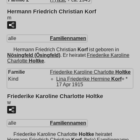
Hermann Friedrich Christian Korf
m
alle
Familiennamen
Hermann Friedrich Christian
Korf
ist geboren in
Nösingfeld (Ösingfeld)
. Er heiratet
Friederike Karoline
Charlotte
Holtke
.
Familie
Friederike Karoline Charlotte
Holtke
Kind
Lina Friederike Hermine
Korf
+ *
17 Apr 1915
Friederike Karoline Charlotte Holtke
w
alle
Familiennamen
Friederike Karoline Charlotte
Holtke
heiratet
Hermann Friedrich Christian
Korf
. Ihr(e) Familienname