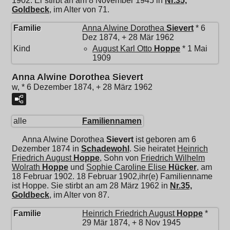
1902. Er stirbt an am 8 November 1945 in
Nr.35,
Goldbeck
, im Alter von 71.
Familie
Anna Alwine Dorothea
Sievert
* 6
Dez 1874, + 28 Mär 1962
Kind
August Karl Otto
Hoppe
* 1 Mai
1909
Anna Alwine Dorothea Sievert
w, * 6 Dezember 1874, + 28 März 1962
alle
Familiennamen
Anna Alwine Dorothea
Sievert
ist geboren am 6
Dezember 1874 in
Schadewohl
. Sie heiratet
Heinrich
Friedrich August
Hoppe
, Sohn von
Friedrich Wilhelm
Wolrath
Hoppe
und
Sophie Caroline Elise
Hücker
, am
18 Februar 1902. 18 Februar 1902,ihr(e) Familienname
ist Hoppe. Sie stirbt an am 28 März 1962 in
Nr.35,
Goldbeck
, im Alter von 87.
Familie
Heinrich Friedrich August
Hoppe
*
29 Mär 1874, + 8 Nov 1945