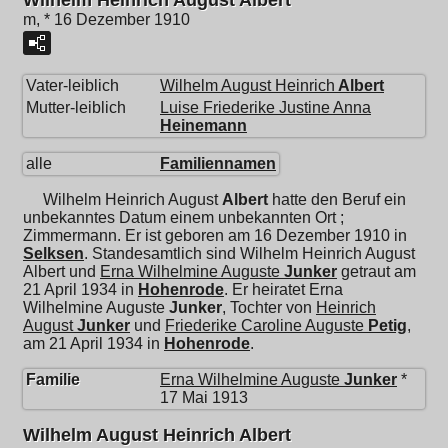
Wilhelm Heinrich August Albert
m, * 16 Dezember 1910
Vater-leiblich
Wilhelm August Heinrich
Albert
Mutter-leiblich
Luise Friederike Justine Anna
Heinemann
alle
Familiennamen
Wilhelm Heinrich August
Albert
hatte den Beruf ein
unbekanntes Datum einem unbekannten Ort ;
Zimmermann. Er ist geboren am 16 Dezember 1910 in
Selksen
. Standesamtlich sind Wilhelm Heinrich August
Albert und
Erna Wilhelmine Auguste
Junker
getraut am
21 April 1934 in
Hohenrode
. Er heiratet
Erna
Wilhelmine Auguste
Junker
, Tochter von
Heinrich
August
Junker
und
Friederike Caroline Auguste
Petig
,
am 21 April 1934 in
Hohenrode
.
Familie
Erna Wilhelmine Auguste
Junker
*
17 Mai 1913
Wilhelm August Heinrich Albert