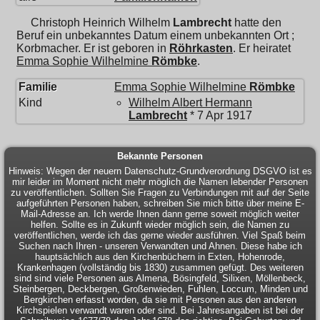
Christoph Heinrich Wilhelm
Lambrecht
hatte den
Beruf ein unbekanntes Datum einem unbekannten Ort ;
Korbmacher. Er ist geboren in
Röhrkasten
. Er heiratet
Emma Sophie Wilhelmine
Römbke
.
Familie
Emma Sophie Wilhelmine
Römbke
Kind
Wilhelm Albert Hermann
Lambrecht
* 7 Apr 1917
Bekannte Personen
Hinweis: Wegen der neuern Datenschutz-Grundverordnung DSGVO ist es
mir leider im Moment nicht mehr möglich die Namen lebender Personen
zu veröffentlichen. Sollten Sie Fragen zu Verbindungen mit auf der Seite
aufgeführten Personen haben, schreiben Sie mich bitte über meine E-
Mail-Adresse an. Ich werde Ihnen dann gerne soweit möglich weiter
helfen. Sollte es in Zukunft wieder möglich sein, die Namen zu
veröffentlichen, werde ich das gerne wieder ausführen. Viel Spaß beim
Suchen nach Ihren - unseren Verwandten und Ahnen. Diese habe ich
hauptsächlich aus den Kirchenbüchern in Exten, Hohenrode,
Krankenhagen (vollständig bis 1830) zusammen gefügt. Des weiteren
sind sind viele Personen aus Almena, Bösingfeld, Silixen, Möllenbeck,
Steinbergen, Deckbergen, Großenwieden, Fuhlen, Loccum, Minden und
Bergkirchen erfasst worden, da sie mit Personen aus den anderen
Kirchspielen verwandt waren oder sind. Bei Jahresangaben ist bei der