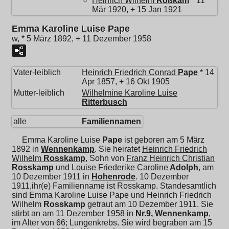
Heinrich Wilhelm
Roßkam
* 11
Mär 1920, + 15 Jan 1921
Emma Karoline Luise Pape
w, * 5 März 1892, + 11 Dezember 1958
Vater-leiblich
Heinrich Friedrich Conrad
Pape
* 14
Apr 1857, + 16 Okt 1905
Mutter-leiblich
Wilhelmine Karoline Luise
Ritterbusch
alle
Familiennamen
Emma Karoline Luise
Pape
ist geboren am 5 März
1892 in
Wennenkamp
. Sie heiratet
Heinrich Friedrich
Wilhelm
Rosskamp
, Sohn von
Franz Heinrich Christian
Rosskamp
und
Louise Friederike Caroline
Adolph
, am
10 Dezember 1911 in
Hohenrode
. 10 Dezember
1911,ihr(e) Familienname ist Rosskamp. Standesamtlich
sind Emma Karoline Luise Pape und
Heinrich Friedrich
Wilhelm
Rosskamp
getraut am 10 Dezember 1911. Sie
stirbt an am 11 Dezember 1958 in
Nr.9, Wennenkamp
,
im Alter von 66; Lungenkrebs. Sie wird begraben am 15