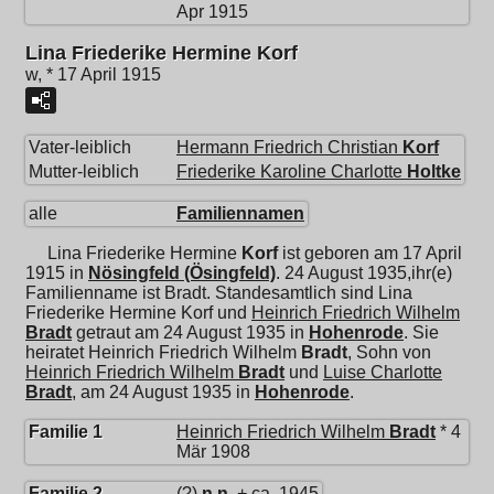
Apr 1915
Lina Friederike Hermine Korf
w, * 17 April 1915
Vater-leiblich
Hermann Friedrich Christian
Korf
Mutter-leiblich
Friederike Karoline Charlotte
Holtke
alle
Familiennamen
Lina Friederike Hermine
Korf
ist geboren am 17 April
1915 in
Nösingfeld (Ösingfeld)
. 24 August 1935,ihr(e)
Familienname ist Bradt. Standesamtlich sind Lina
Friederike Hermine Korf und
Heinrich Friedrich Wilhelm
Bradt
getraut am 24 August 1935 in
Hohenrode
. Sie
heiratet
Heinrich Friedrich Wilhelm
Bradt
, Sohn von
Heinrich Friedrich Wilhelm
Bradt
und
Luise Charlotte
Bradt
, am 24 August 1935 in
Hohenrode
.
Familie 1
Heinrich Friedrich Wilhelm
Bradt
* 4
Mär 1908
Familie 2
(?)
n.n.
+ ca. 1945