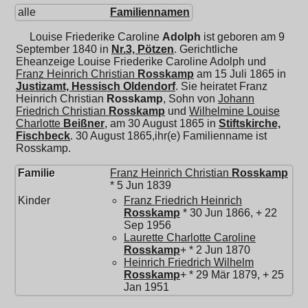
alle
Familiennamen
Louise Friederike Caroline
Adolph
ist geboren am 9
September 1840 in
Nr.3, Pötzen
. Gerichtliche
Eheanzeige Louise Friederike Caroline Adolph und
Franz Heinrich Christian
Rosskamp
am 15 Juli 1865 in
Justizamt, Hessisch Oldendorf
. Sie heiratet
Franz
Heinrich Christian
Rosskamp
, Sohn von
Johann
Friedrich Christian
Rosskamp
und
Wilhelmine Louise
Charlotte
Beißner
, am 30 August 1865 in
Stiftskirche,
Fischbeck
. 30 August 1865,ihr(e) Familienname ist
Rosskamp.
Familie
Franz Heinrich Christian
Rosskamp
* 5 Jun 1839
Kinder
Franz Friedrich Heinrich
Rosskamp
* 30 Jun 1866, + 22
Sep 1956
Laurette Charlotte Caroline
Rosskamp
+ * 2 Jun 1870
Heinrich Friedrich Wilhelm
Rosskamp
+ * 29 Mär 1879, + 25
Jan 1951