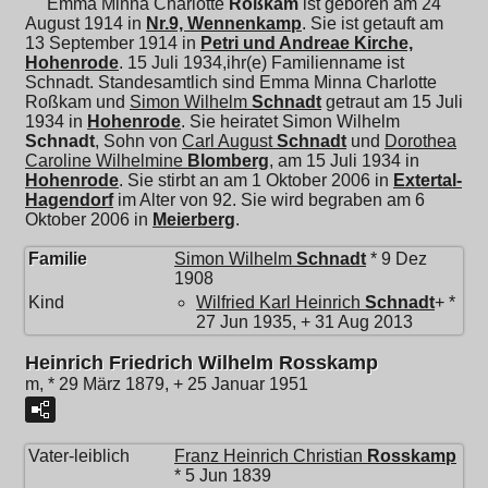
Emma Minna Charlotte
Roßkam
ist geboren am 24
August 1914 in
Nr.9, Wennenkamp
. Sie ist getauft am
13 September 1914 in
Petri und Andreae Kirche,
Hohenrode
. 15 Juli 1934,ihr(e) Familienname ist
Schnadt. Standesamtlich sind Emma Minna Charlotte
Roßkam und
Simon Wilhelm
Schnadt
getraut am 15 Juli
1934 in
Hohenrode
. Sie heiratet
Simon Wilhelm
Schnadt
, Sohn von
Carl August
Schnadt
und
Dorothea
Caroline Wilhelmine
Blomberg
, am 15 Juli 1934 in
Hohenrode
. Sie stirbt an am 1 Oktober 2006 in
Extertal-
Hagendorf
im Alter von 92. Sie wird begraben am 6
Oktober 2006 in
Meierberg
.
Familie
Simon Wilhelm
Schnadt
* 9 Dez
1908
Kind
Wilfried Karl Heinrich
Schnadt
+ *
27 Jun 1935, + 31 Aug 2013
Heinrich Friedrich Wilhelm Rosskamp
m, * 29 März 1879, + 25 Januar 1951
Vater-leiblich
Franz Heinrich Christian
Rosskamp
* 5 Jun 1839