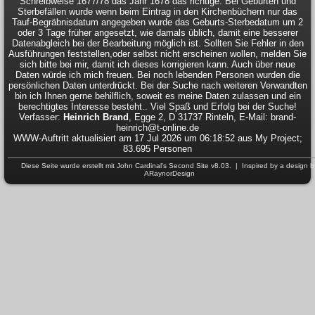
Schreibweise 1677/78 das Jahr 1678 das richtige. Bei Geburten und
Sterbefällen wurde wenn beim Eintrag in den Kirchenbüchern nur das
Tauf-Begräbnisdatum angegeben wurde das Geburts-Sterbedatum um 2
oder 3 Tage früher angesetzt, wie damals üblich, damit eine besserer
Datenabgleich bei der Bearbeitung möglich ist. Sollten Sie Fehler in den
Ausführungen feststellen,oder selbst nicht erscheinen wollen, melden Sie
sich bitte bei mir, damit ich dieses korrigieren kann. Auch über neue
Daten würde ich mich freuen. Bei noch lebenden Personen wurden die
persönlichen Daten unterdrückt. Bei der Suche nach weiteren Verwandten
bin ich Ihnen gerne behilflich, soweit es meine Daten zulassen und ein
berechtigtes Interesse besteht.. Viel Spaß und Erfolg bei der Suche!
Verfasser:
Heinrich Brand
, Egge 2, D 31737 Rinteln, E-Mail: brand-
heinrich@t-online.de
WWW-Auftritt aktualisiert am 17 Jul 2026 um 06:18:52 aus My Project;
83.695 Personen
Diese Seite wurde erstellt mit
John Cardinal's
Second Site
v8.03. | Inspired by a design b
ARaynorDesign