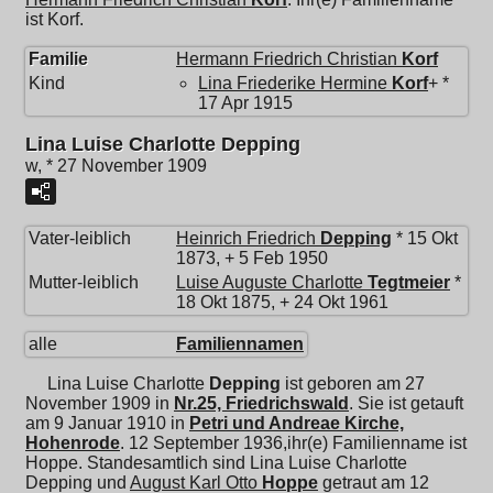
ist Korf.
Familie
Hermann Friedrich Christian
Korf
Kind
Lina Friederike Hermine
Korf
+ *
17 Apr 1915
Lina Luise Charlotte Depping
w, * 27 November 1909
Vater-leiblich
Heinrich Friedrich
Depping
* 15 Okt
1873, + 5 Feb 1950
Mutter-leiblich
Luise Auguste Charlotte
Tegtmeier
*
18 Okt 1875, + 24 Okt 1961
alle
Familiennamen
Lina Luise Charlotte
Depping
ist geboren am 27
November 1909 in
Nr.25, Friedrichswald
. Sie ist getauft
am 9 Januar 1910 in
Petri und Andreae Kirche,
Hohenrode
. 12 September 1936,ihr(e) Familienname ist
Hoppe. Standesamtlich sind Lina Luise Charlotte
Depping und
August Karl Otto
Hoppe
getraut am 12