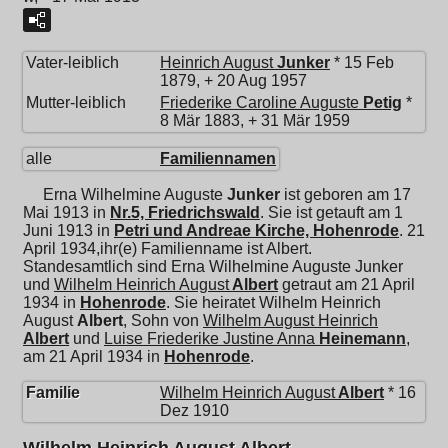
Vater-leiblich
Heinrich August
Junker
* 15 Feb
1879, + 20 Aug 1957
Mutter-leiblich
Friederike Caroline Auguste
Petig
*
8 Mär 1883, + 31 Mär 1959
alle
Familiennamen
Erna Wilhelmine Auguste
Junker
ist geboren am 17
Mai 1913 in
Nr.5, Friedrichswald
. Sie ist getauft am 1
Juni 1913 in
Petri und Andreae Kirche, Hohenrode
. 21
April 1934,ihr(e) Familienname ist Albert.
Standesamtlich sind Erna Wilhelmine Auguste Junker
und
Wilhelm Heinrich August
Albert
getraut am 21 April
1934 in
Hohenrode
. Sie heiratet
Wilhelm Heinrich
August
Albert
, Sohn von
Wilhelm August Heinrich
Albert
und
Luise Friederike Justine Anna
Heinemann
,
am 21 April 1934 in
Hohenrode
.
Familie
Wilhelm Heinrich August
Albert
* 16
Dez 1910