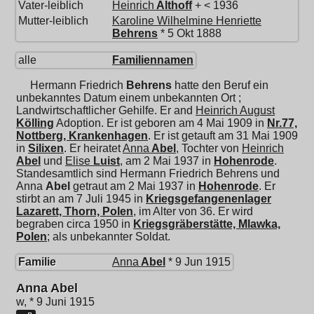
Vater-leiblich
Heinrich
Althoff
+ < 1936
Mutter-leiblich
Karoline Wilhelmine Henriette
Behrens
* 5 Okt 1888
alle
Familiennamen
Hermann Friedrich
Behrens
hatte den Beruf ein
unbekanntes Datum einem unbekannten Ort ;
Landwirtschaftlicher Gehilfe. Er and
Heinrich August
Kölling
Adoption. Er ist geboren am 4 Mai 1909 in
Nr.77,
Nottberg, Krankenhagen
. Er ist getauft am 31 Mai 1909
in
Silixen
. Er heiratet
Anna
Abel
, Tochter von
Heinrich
Abel
und
Elise
Luist
, am 2 Mai 1937 in
Hohenrode
.
Standesamtlich sind Hermann Friedrich Behrens und
Anna
Abel
getraut am 2 Mai 1937 in
Hohenrode
. Er
stirbt an am 7 Juli 1945 in
Kriegsgefangenenlager
Lazarett, Thorn, Polen
, im Alter von 36. Er wird
begraben circa 1950 in
Kriegsgräberstätte, Mlawka,
Polen
; als unbekannter Soldat.
Familie
Anna
Abel
* 9 Jun 1915
Anna Abel
w, * 9 Juni 1915