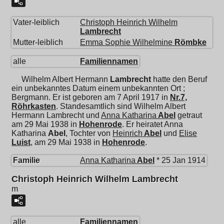
Vater-leiblich
Christoph Heinrich Wilhelm
Lambrecht
Mutter-leiblich
Emma Sophie Wilhelmine
Römbke
alle
Familiennamen
Wilhelm Albert Hermann
Lambrecht
hatte den Beruf
ein unbekanntes Datum einem unbekannten Ort ;
Bergmann. Er ist geboren am 7 April 1917 in
Nr.7,
Röhrkasten
. Standesamtlich sind Wilhelm Albert
Hermann Lambrecht und
Anna Katharina
Abel
getraut
am 29 Mai 1938 in
Hohenrode
. Er heiratet
Anna
Katharina
Abel
, Tochter von
Heinrich
Abel
und
Elise
Luist
, am 29 Mai 1938 in
Hohenrode
.
Familie
Anna Katharina
Abel
* 25 Jan 1914
Christoph Heinrich Wilhelm Lambrecht
m
alle
Familiennamen