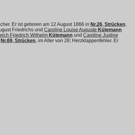
her. Er ist geboren am 12 August 1866 in
Nr.26, Strücken
.
August Friedrichs und
Caroline Louise Auguste
Kütemann
rich Friedrich Wilhelm
Kütemann
und
Caroline Justine
n
Nr.69, Strücken
, im Alter von 28; Herzklappenfehler. Er