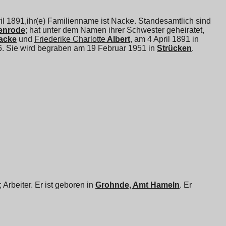
ril 1891,ihr(e) Familienname ist Nacke. Standesamtlich sind
enrode
; hat unter dem Namen ihrer Schwester geheiratet,
acke
und
Friederike Charlotte
Albert
, am 4 April 1891 in
86. Sie wird begraben am 19 Februar 1951 in
Strücken
.
rbeiter. Er ist geboren in
Grohnde, Amt Hameln
. Er