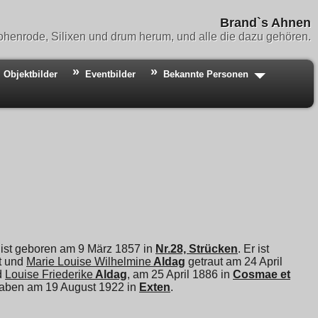
Brand`s Ahnen
henrode, Silixen und drum herum, und alle die dazu gehören.
Objektbilder
Eventbilder
Bekannte Personen
 ist geboren am 9 März 1857 in
Nr.28, Strücken
. Er ist
rt und
Marie Louise Wilhelmine
Aldag
getraut am 24 April
d
Louise Friederike
Aldag
, am 25 April 1886 in
Cosmae et
egraben am 19 August 1922 in
Exten
.