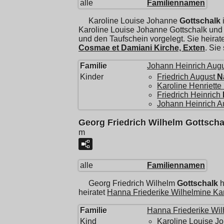
alle
Familiennamen
Karoline Louise Johanne
Gottschalk
Karoline Louise Johanne Gottschalk un
und den Taufschein vorgelegt. Sie heirat
Cosmae et Damiani Kirche, Exten
. Sie
Familie
Johann Heinrich Aug
Kinder
Friedrich August
N
Karoline Henriette
Friedrich Heinrich
Johann Heinrich A
Georg Friedrich Wilhelm Gottscha
m
alle
Familiennamen
Georg Friedrich Wilhelm
Gottschalk
h
heiratet
Hanna Friederike Wilhelmine Ka
Familie
Hanna Friederike Wil
Kind
Karoline Louise J