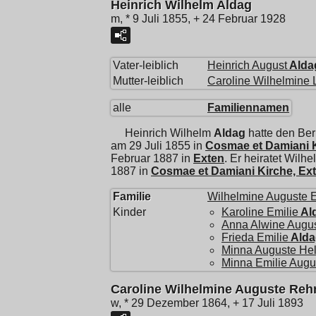
Heinrich Wilhelm Aldag
m, * 9 Juli 1855, + 24 Februar 1928
Vater-leiblich
Heinrich August
Alda
Mutter-leiblich
Caroline Wilhelmine 
alle
Familiennamen
Heinrich Wilhelm
Aldag
hatte den Ber
am 29 Juli 1855 in
Cosmae et Damiani K
Februar 1887 in
Exten
. Er heiratet
Wilhe
1887 in
Cosmae et Damiani Kirche, Ex
Familie
Wilhelmine Auguste E
Kinder
Karoline Emilie
Al
Anna Alwine Augu
Frieda Emilie
Alda
Minna Auguste He
Minna Emilie Augu
Caroline Wilhelmine Auguste Reh
w, * 29 Dezember 1864, + 17 Juli 1893