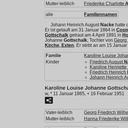
Mutter-leiblich
Friederike Charlotte
A
alle
Familiennamen
Johann Heinrich August
Nacke
hatte 
Er ist getauft am 31 Januar 1864 in
Cosma
Gottschalk
getraut am 4 April 1891 in
Ho
Johanne
Gottschalk
, Tochter von
Georg 
Kirche, Exten
. Er stirbt an am 15 Janua
Familie
Karoline Louise Joh
Kinder
Friedrich August
N
Karoline Henriette
Friedrich Heinrich
Johann Heinrich A
Karoline Louise Johanne Gottsch
w, * 11 Januar 1865, + 16 Februar 1951
Vater-leiblich
Georg Friedrich Wilh
Mutter-leiblich
Hanna Friederike Wil