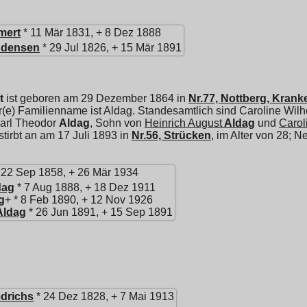
mert
* 11 Mär 1831, + 8 Dez 1888
ddensen
* 29 Jul 1826, + 15 Mär 1891
t
ist geboren am 29 Dezember 1864 in
Nr.77, Nottberg, Kran
hr(e) Familienname ist Aldag. Standesamtlich sind Caroline W
arl Theodor
Aldag
, Sohn von
Heinrich August
Aldag
und
Carol
 stirbt an am 17 Juli 1893 in
Nr.56, Strücken
, im Alter von 28; 
 22 Sep 1858, + 26 Mär 1934
dag
* 7 Aug 1888, + 18 Dez 1911
g
+ * 8 Feb 1890, + 12 Nov 1926
Aldag
* 26 Jun 1891, + 15 Sep 1891
edrichs
* 24 Dez 1828, + 7 Mai 1913