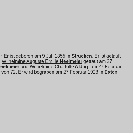
 Er ist geboren am 9 Juli 1855 in
Strücken
. Er ist getauft
d
Wilhelmine Auguste Emilie
Neelmeier
getraut am 27
eelmeier
und
Wilhelmine Charlotte
Aldag
, am 27 Februar
er von 72. Er wird begraben am 27 Februar 1928 in
Exten
.