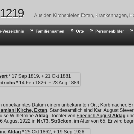
 1219
Aus den Kirchspielen Exten, Krankenhagen, Ho
n-Verzeichnis
Familiennamen
Orte
Personenbilder
vert
* 17 Sep 1819, + 21 Okt 1881
edrichs
* 14 Feb 1826, + 23 Aug 1889
in unbekanntes Datum einem unbekannten Ort ; Korbmacher. Er
amiani Kirche, Exten
. Standesamtlich sind Karl August Sieve
uise Wilhelmine
Aldag
, Tochter von
Friedrich August
Aldag
un
 16 August 1922 in
Nr.73, Strücken
, im Alter von 65. Er wird b
ine
Aldag
* 25 Okt 1862, + 19 Sep 1926