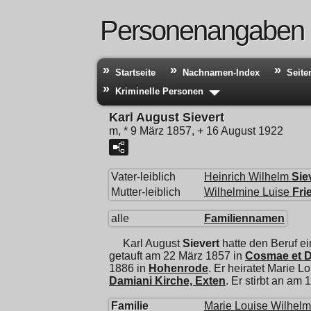
Personenangaben
Startseite
Nachnamen-Index
Seite
Kriminelle Personen
Karl August Sievert
m, * 9 März 1857, + 16 August 1922
Vater-leiblich
Heinrich Wilhelm
Sie
Mutter-leiblich
Wilhelmine Luise
Fri
alle
Familiennamen
Karl August
Sievert
hatte den Beruf e
getauft am 22 März 1857 in
Cosmae et D
1886 in
Hohenrode
. Er heiratet
Marie Lo
Damiani Kirche, Exten
. Er stirbt an am
Familie
Marie Louise Wilhelm