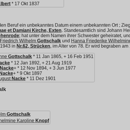
lbert
* 17 Okt 1837
den Beruf ein unbekanntes Datum einem unbekannten Ort ; Ziegl
e et Damiani Kirche, Exten
. Standesamtlich sind Johann He
henrode
; hat unter dem Namen ihrer Schwester geheiratet, und
Friedrich Wilhelm
Gottschalk
und
Hanna Friederike Wilhelmin
r 1943 in
Nr.62, Strücken
, im Alter von 78. Er wird begraben am
anne
Gottschalk
* 11 Jan 1865, + 16 Feb 1951
acke
* 12 Jan 1892, + 21 Aug 1919
Nacke
+ * 12 Nov 1894, + 3 Jun 1977
Nacke
+ * 9 Okt 1897
ugust
Nacke
* 11 Dez 1901
alk
elm
Gottschalk
helmine Karoline
Knopf