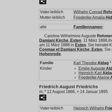
Vater-leiblich
Wilhelm Conrad
Reh
Mutter-leiblich
Friederike Amalia
Hi
alle
Familiennamen
Caroline Wilhelmine Auguste
Rehmer
Damiani Kirche, Exten
. 11 März 1888,i
am 11 März 1888 in
Exten
. Sie heiratet
K
Cosmae et Damiani Kirche, Exten
. Sie
Hohenrode
.
Familie
Karl Theodor
Aldag
*
Kinder
Emilie Auguste
Al
Heinrich Karl
Alda
Friederike Alwine
Friedrich August Friedrichs
m, * 12 August 1866, + 14 Januar 1895
Vater-leiblich
Heinrich Wilhelm
Fri