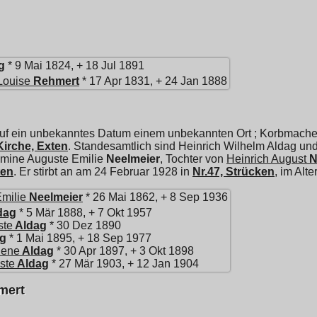
g
* 9 Mai 1824, + 18 Jul 1891
Louise
Rehmert
* 17 Apr 1831, + 24 Jan 1888
uf ein unbekanntes Datum einem unbekannten Ort ; Korbmacher.
irche, Exten
. Standesamtlich sind Heinrich Wilhelm Aldag un
lmine Auguste Emilie
Neelmeier
, Tochter von
Heinrich August
N
ten
. Er stirbt an am 24 Februar 1928 in
Nr.47, Strücken
, im Alt
milie
Neelmeier
* 26 Mai 1862, + 8 Sep 1936
dag
* 5 Mär 1888, + 7 Okt 1957
ste
Aldag
* 30 Dez 1890
g
* 1 Mai 1895, + 18 Sep 1977
lene
Aldag
* 30 Apr 1897, + 3 Okt 1898
ste
Aldag
* 27 Mär 1903, + 12 Jan 1904
mert