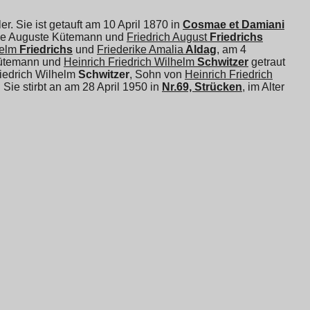
ler. Sie ist getauft am 10 April 1870 in
Cosmae et Damiani
uise Auguste Kütemann und
Friedrich August
Friedrichs
helm
Friedrichs
und
Friederike Amalia
Aldag
, am 4
 Kütemann und
Heinrich Friedrich Wilhelm
Schwitzer
getraut
iedrich Wilhelm
Schwitzer
, Sohn von
Heinrich Friedrich
. Sie stirbt an am 28 April 1950 in
Nr.69, Strücken
, im Alter