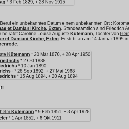
dag
* 3 Feb 1829, + 28 Nov 1915
 Beruf ein unbekanntes Datum einem unbekannten Ort ; Korbmac
e et Damiani Kirche, Exten
. Standesamtlich sind Friedrich 
r heiratet
Caroline Louise Auguste
Kütemann
, Tochter von
Hein
 et Damiani Kirche, Exten
. Er stirbt an am 14 Januar 1895 i
henrode
.
ste
Kütemann
* 20 Mär 1870, + 28 Apr 1950
riedrichs
* 2 Okt 1888
iedrichs
* 10 Jan 1890
richs
+ * 28 Sep 1892, + 27 Mai 1968
iedrichs
* 15 Aug 1894, + 20 Aug 1894
nn
lhelm
Kütemann
* 9 Feb 1851, + 3 Apr 1928
eler
* 1 Apr 1852, + 6 Okt 1911