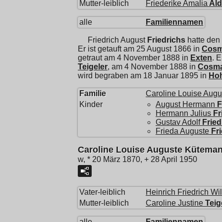
Mutter-leiblich
Friederike Amalia
Al
alle
Familiennamen
Friedrich August
Friedrichs
hatte den
Er ist getauft am 25 August 1866 in
Cosma
getraut am 4 November 1888 in
Exten
. E
Teigeler
, am 4 November 1888 in
Cosmae
wird begraben am 18 Januar 1895 in
Ho
Familie
Caroline Louise Augu
Kinder
August Hermann
F
Hermann Julius
Fr
Gustav Adolf
Fried
Frieda Auguste
Fr
Caroline Louise Auguste Kütema
w, * 20 März 1870, + 28 April 1950
Vater-leiblich
Heinrich Friedrich Wi
Mutter-leiblich
Caroline Justine
Teig
alle
Familiennamen