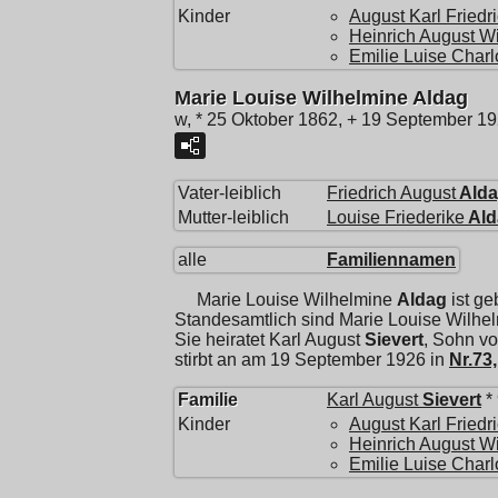
Kinder
August Karl Friedr
Heinrich August W
Emilie Luise Charl
Marie Louise Wilhelmine Aldag
w, * 25 Oktober 1862, + 19 September 1
Vater-leiblich
Friedrich August
Ald
Mutter-leiblich
Louise Friederike
Ald
alle
Familiennamen
Marie Louise Wilhelmine
Aldag
ist ge
Standesamtlich sind Marie Louise Wilhe
Sie heiratet
Karl August
Sievert
, Sohn v
stirbt an am 19 September 1926 in
Nr.73
Familie
Karl August
Sievert
*
Kinder
August Karl Friedr
Heinrich August W
Emilie Luise Charl