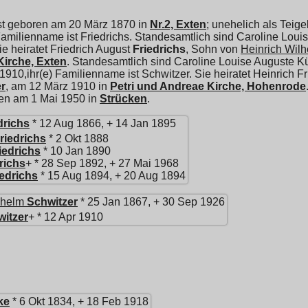
st geboren am 20 März 1870 in
Nr.2, Exten
; unehelich als Teige
Familienname ist Friedrichs. Standesamtlich sind Caroline Lo
ie heiratet
Friedrich August
Friedrichs
, Sohn von
Heinrich Wil
irche, Exten
. Standesamtlich sind Caroline Louise Auguste
 1910,ihr(e) Familienname ist Schwitzer. Sie heiratet
Heinrich Fr
r
, am 12 März 1910 in
Petri und Andreae Kirche, Hohenrode
ben am 1 Mai 1950 in
Strücken
.
drichs
* 12 Aug 1866, + 14 Jan 1895
riedrichs
* 2 Okt 1888
iedrichs
* 10 Jan 1890
richs
+ * 28 Sep 1892, + 27 Mai 1968
iedrichs
* 15 Aug 1894, + 20 Aug 1894
lhelm
Schwitzer
* 25 Jan 1867, + 30 Sep 1926
itzer
+ * 12 Apr 1910
ke
* 6 Okt 1834, + 18 Feb 1918