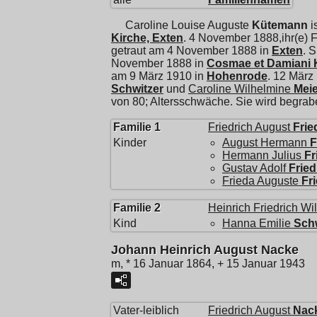
Caroline Louise Auguste
Kütemann
i
Kirche, Exten
. 4 November 1888,ihr(e) 
getraut am 4 November 1888 in
Exten
. S
November 1888 in
Cosmae et Damiani K
am 9 März 1910 in
Hohenrode
. 12 März
Schwitzer
und
Caroline Wilhelmine
Meie
von 80; Altersschwäche. Sie wird begra
Familie 1
Friedrich August
Frie
Kinder
August Hermann
F
Hermann Julius
Fr
Gustav Adolf
Fried
Frieda Auguste
Fr
Familie 2
Heinrich Friedrich Wi
Kind
Hanna Emilie
Schw
Johann Heinrich August Nacke
m, * 16 Januar 1864, + 15 Januar 1943
Vater-leiblich
Friedrich August
Nac