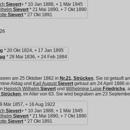
ich
Sievert
+ * 10 Jan 1888, + 1 Mär 1945
ilhelm
Sievert
* 21 Mai 1890, + 7 Okt 1890
otte
Sievert
* 27 Okt 1891
926
ag
* 20 Okt 1824, + 17 Jan 1895
ag
* 28 Mai 1836, + 24 Feb 1884
boren am 25 Oktober 1862 in
Nr.21, Strücken
. Sie ist getauft
lmine Aldag und
Karl August
Sievert
getraut am 24 April 1886 i
on
Heinrich Wilhelm
Sievert
und
Wilhelmine Luise
Friedrichs
, 
, Strücken
, im Alter von 63. Sie wird begraben am 23 Septembe
 9 Mär 1857, + 16 Aug 1922
ich
Sievert
+ * 10 Jan 1888, + 1 Mär 1945
ilhelm
Sievert
* 21 Mai 1890, + 7 Okt 1890
otte
Sievert
* 27 Okt 1891