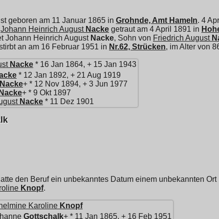
ist geboren am 11 Januar 1865 in
Grohnde, Amt Hameln
. 4 Ap
d
Johann Heinrich August
Nacke
getraut am 4 April 1891 in
Hoh
et
Johann Heinrich August
Nacke
, Sohn von
Friedrich August
N
 stirbt an am 16 Februar 1951 in
Nr.62, Strücken
, im Alter von 
ust
Nacke
* 16 Jan 1864, + 15 Jan 1943
acke
* 12 Jan 1892, + 21 Aug 1919
Nacke
+ * 12 Nov 1894, + 3 Jun 1977
Nacke
+ * 9 Okt 1897
ugust
Nacke
* 11 Dez 1901
lk
atte den Beruf ein unbekanntes Datum einem unbekannten Ort ; A
roline
Knopf
.
helmine Karoline
Knopf
ohanne
Gottschalk
+ * 11 Jan 1865, + 16 Feb 1951