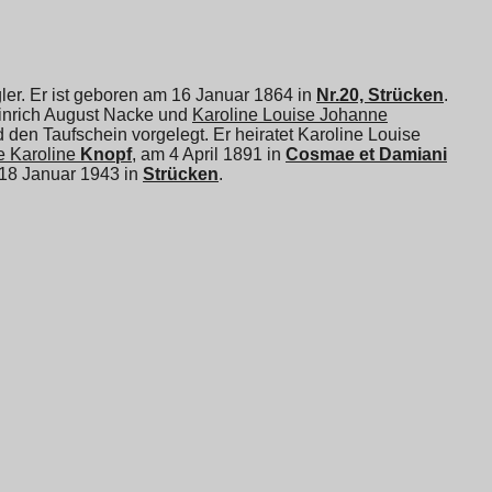
er. Er ist geboren am 16 Januar 1864 in
Nr.20, Strücken
.
inrich August Nacke und
Karoline Louise Johanne
 den Taufschein vorgelegt. Er heiratet
Karoline Louise
e Karoline
Knopf
, am 4 April 1891 in
Cosmae et Damiani
 18 Januar 1943 in
Strücken
.