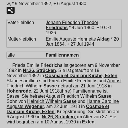
w, * 9 November 1892, + 6 August 1930
Vater-leiblich
Johann Friedrich Theodor
Friedrichs
* 4 Jun 1860, + 9 Okt
1926
Mutter-leiblich
Emilie Auguste Henriette
Aldag
* 20
Jan 1864, + 27 Jul 1944
alle
Familiennamen
Frieda Emilie
Friedrichs
ist geboren am 9 November
1892 in
Nr.26, Strücken
. Sie ist getauft am 19
November 1892 in
Cosmae et Damiani Kirche, Exten
.
Standesamtlich sind Frieda Emilie Friedrichs und
August
Friedrich Wilhelm
Sasse
getraut am 21 Juni 1918 in
Hohenrode
. 22 Juni 1918,ihr(e) Familienname ist
Sasse. Sie heiratet
August Friedrich Wilhelm
Sasse
,
Sohn von
Heinrich Wilhelm
Sasse
und
Hanna Caroline
Auguste
Wegener
, am 22 Juni 1918 in
Cosmae et
Damiani Kirche, Exten
; Kriegstrauung. Sie stirbt an am
6 August 1930 in
Nr.26, Strücken
, im Alter von 37. Sie
wird begraben am 10 August 1930 in
Exten
.