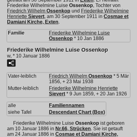
Friederike Wilhelmine Luise
Ossenkop
, Tochter von
Friedrich Wilhelm
Ossenkop
und
Friederike Wilhelmine
Henriette
Sievert
, am 30 September 1911 in
Cosmae et
Damiani Kirche, Exten
.
Familie
Friederike Wilhelmine Luise
Ossenkop
* 10 Jan 1886
Friederike Wilhelmine Luise Ossenkop
w, * 10 Januar 1886
Vater-leiblich
Friedrich Wilhelm
Ossenkop
* 5 Mär
1856, + 23 Mai 1938
Mutter-leiblich
Friederike Wilhelmine Henriette
Sievert
* 9 Jun 1859, + 20 Jan 1926
alle
Familiennamen
siehe Tafel
Descendant Chart (Box)
Friederike Wilhelmine Luise
Ossenkop
ist geboren
am 10 Januar 1886 in
Nr.66, Strücken
. Sie ist getauft
am 24 Januar 1886 in
Cosmae et Damiani Kirche,