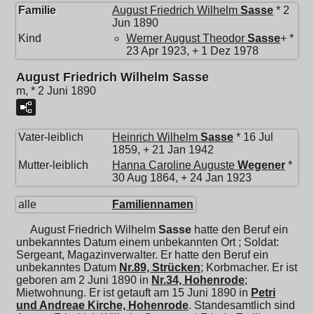
Familie
August Friedrich Wilhelm
Sasse
* 2
Jun 1890
Kind
Werner August Theodor
Sasse
+ *
23 Apr 1923, + 1 Dez 1978
August Friedrich Wilhelm Sasse
m, * 2 Juni 1890
Vater-leiblich
Heinrich Wilhelm
Sasse
* 16 Jul
1859, + 21 Jan 1942
Mutter-leiblich
Hanna Caroline Auguste
Wegener
*
30 Aug 1864, + 24 Jan 1923
alle
Familiennamen
August Friedrich Wilhelm
Sasse
hatte den Beruf ein
unbekanntes Datum einem unbekannten Ort ; Soldat:
Sergeant, Magazinverwalter. Er hatte den Beruf ein
unbekanntes Datum
Nr.89, Strücken
; Korbmacher. Er ist
geboren am 2 Juni 1890 in
Nr.34, Hohenrode
;
Mietwohnung. Er ist getauft am 15 Juni 1890 in
Petri
und Andreae Kirche, Hohenrode
. Standesamtlich sind