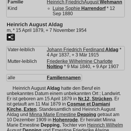
Familie
Heinrich FriedrichAugust
Wehmann
Kind
Luise Sophie
Harrendorf
* 12
Sep 1880
Heinrich August Aldag
m, * 15 April 1879, + 7 November 1954
Vater-leiblich
Johann Friedrich Ferdinand
Aldag
*
4 Apr 1837, + 3 Mär 1915
Mutter-leiblich
Friederike Wilhelmine Charlotte
Nolting
* 9 Mai 1840, + 9 Apr 1907
alle
Familiennamen
Heinrich August
Aldag
hatte den Beruf ein
unbekanntes Datum einem unbekannten Ort ; Landwirt.
Er ist geboren am 15 April 1879 in
Nr.12, Strücken
. Er
ist getauft am 11 Mai 1879 in
Cosmae et Damiani
Kirche, Exten
. Standesamtlich sind Heinrich August
Aldag und
Minna Marie Ernestine
Depping
getraut am
10 Dezember 1909 in
Hohenrode
. Er heiratet
Minna
Marie Ernestine
Depping
, Tochter von
Heinrich Wilhelm
August
Depping
und
Ernestine Friederike Alwine