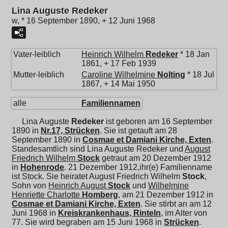
Lina Auguste Redeker
w, * 16 September 1890, + 12 Juni 1968
Vater-leiblich
Heinrich Wilhelm
Redeker
* 18 Jan
1861, + 17 Feb 1939
Mutter-leiblich
Caroline Wilhelmine
Nolting
* 18 Jul
1867, + 14 Mai 1950
alle
Familiennamen
Lina Auguste
Redeker
ist geboren am 16 September
1890 in
Nr.17, Strücken
. Sie ist getauft am 28
September 1890 in
Cosmae et Damiani Kirche, Exten
.
Standesamtlich sind Lina Auguste Redeker und
August
Friedrich Wilhelm
Stock
getraut am 20 Dezember 1912
in
Hohenrode
. 21 Dezember 1912,ihr(e) Familienname
ist Stock. Sie heiratet
August Friedrich Wilhelm
Stock
,
Sohn von
Heinrich August
Stock
und
Wilhelmine
Henriette Charlotte
Homberg
, am 21 Dezember 1912 in
Cosmae et Damiani Kirche, Exten
. Sie stirbt an am 12
Juni 1968 in
Kreiskrankenhaus, Rinteln
, im Alter von
77. Sie wird begraben am 15 Juni 1968 in
Strücken
.