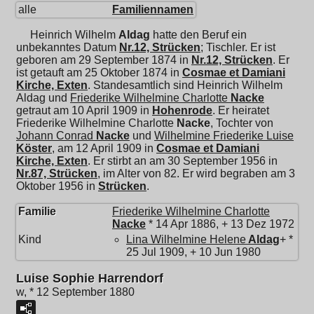
alle
Familiennamen
Heinrich Wilhelm
Aldag
hatte den Beruf ein
unbekanntes Datum
Nr.12, Strücken
; Tischler. Er ist
geboren am 29 September 1874 in
Nr.12, Strücken
. Er
ist getauft am 25 Oktober 1874 in
Cosmae et Damiani
Kirche, Exten
. Standesamtlich sind Heinrich Wilhelm
Aldag und
Friederike Wilhelmine Charlotte
Nacke
getraut am 10 April 1909 in
Hohenrode
. Er heiratet
Friederike Wilhelmine Charlotte
Nacke
, Tochter von
Johann Conrad
Nacke
und
Wilhelmine Friederike Luise
Köster
, am 12 April 1909 in
Cosmae et Damiani
Kirche, Exten
. Er stirbt an am 30 September 1956 in
Nr.87, Strücken
, im Alter von 82. Er wird begraben am 3
Oktober 1956 in
Strücken
.
Familie
Friederike Wilhelmine Charlotte
Nacke
* 14 Apr 1886, + 13 Dez 1972
Kind
Lina Wilhelmine Helene
Aldag
+ *
25 Jul 1909, + 10 Jun 1980
Luise Sophie Harrendorf
w, * 12 September 1880