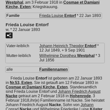
Westphal
, am 3 Februar 1918 in
Cosmae et Damiani
Kirche, Exten
; Kriegstrauung.
Familie
Frieda Louise
Entorf
* 22 Jan 1893
Frieda Louise Entorf
w, * 22 Januar 1893
Vater-leiblich
Johann Heinrich Theodor
Entorf
*
12 Jul 1849, + 9 Sep 1901
Mutter-leiblich
Wilhelmine Dorothea
Westphal
* 3
Jul 1856
alle
Familiennamen
Frieda Louise
Entorf
ist geboren am 22 Januar 1893
in
Nr.53, Exten
. Sie ist getauft am 12 Februar 1893 in
Cosmae et Damiani Kirche, Exten
. Standesamtlich
sind Frieda Louise Entorf und
Johann Friedrich August
Nacke
getraut am 2 Februar 1918 in
Hohenrode
. 3
Februar 1918,ihr(e) Familienname ist Nacke. Sie heiratet
Johann Friedrich August
Nacke
, Sohn von
Johann
Conrad
Nacke
und
Wilhelmine Friederike Luise
Köster
,