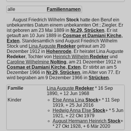
alle
Familiennamen
August Friedrich Wilhelm
Stock
hatte den Beruf ein
unbekanntes Datum einem unbekannten Ort ; Ziegler. Er
ist geboren am 23 Mai 1889 in
Nr.29, Strücken
. Er ist
getauft am 10 Juni 1889 in
Cosmae et Damiani Kirche,
Exten
. Standesamtlich sind August Friedrich Wilhelm
Stock und
Lina Auguste
Redeker
getraut am 20
Dezember 1912 in
Hohenrode
. Er heiratet
Lina Auguste
Redeker
, Tochter von
Heinrich Wilhelm
Redeker
und
Caroline Wilhelmine
Nolting
, am 21 Dezember 1912 in
Cosmae et Damiani Kirche, Exten
. Er stirbt an am 5
Dezember 1966 in
Nr.29, Strücken
, im Alter von 77. Er
wird begraben am 9 Dezember 1966 in
Strücken
.
Familie
Lina Auguste
Redeker
* 16 Sep
1890, + 12 Jun 1968
Kinder
Else Anna Lina
Stock
+ * 11 Sep
1919, + 25 Jul 2016
Hedwig Anna Else
Stock
+ * 5 Jun
1921, + 22 Okt 1979
August Hermann Heinrich
Stock
+
* 27 Okt 1928, + 6 Mär 2020