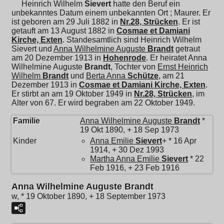
Heinrich Wilhelm
Sievert
hatte den Beruf ein
unbekanntes Datum einem unbekannten Ort ; Maurer. Er
ist geboren am 29 Juli 1882 in
Nr.28, Strücken
. Er ist
getauft am 13 August 1882 in
Cosmae et Damiani
Kirche, Exten
. Standesamtlich sind Heinrich Wilhelm
Sievert und
Anna Wilhelmine Auguste
Brandt
getraut
am 20 Dezember 1913 in
Hohenrode
. Er heiratet
Anna
Wilhelmine Auguste
Brandt
, Tochter von
Ernst Heinrich
Wilhelm
Brandt
und
Berta Anna
Schütze
, am 21
Dezember 1913 in
Cosmae et Damiani Kirche, Exten
.
Er stirbt an am 19 Oktober 1949 in
Nr.28, Strücken
, im
Alter von 67. Er wird begraben am 22 Oktober 1949.
Familie
Anna Wilhelmine Auguste
Brandt
*
19 Okt 1890, + 18 Sep 1973
Kinder
Anna Emilie
Sievert
+ * 16 Apr
1914, + 30 Dez 1993
Martha Anna Emilie
Sievert
* 22
Feb 1916, + 23 Feb 1916
Anna Wilhelmine Auguste Brandt
w, * 19 Oktober 1890, + 18 September 1973