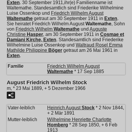
Exten
. 30 September 1911,ihr(e) Familienname ist
Waltemathe. Standesamtlich sind Friederike Wilhelmine
Luise Ossenkop und
Friedrich Wilhelm August
Waltemathe
getraut am 30 September 1911 in
Exten
.
Sie heiratet
Friedrich Wilhelm August
Waltemathe
, Sohn
von
Friedrich Wilhelm
Waltemathe
und
Auguste
Christine
Hasper
, am 30 September 1911 in
Cosmae et
Damiani Kirche, Exten
. Standesamtlich sind Friederike
Wilhelmine Luise Ossenkop und
Waltraud Rosel Emma
Mathilde Philippine
Böger
getraut am 26 Mai 1961 in
Exten
.
Familie
Friedrich Wilhelm August
Waltemathe
* 17 Sep 1885
August Friedrich Wilhelm Stock
m, * 23 Mai 1889, + 5 Dezember 1966
Vater-leiblich
Heinrich August
Stock
* 2 Nov 1844,
+ 2 Mär 1891
Mutter-leiblich
Wilhelmine Henriette Charlotte
Homberg
* 28 Sep 1850, + 6 Feb
1913