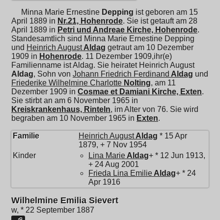
Minna Marie Ernestine
Depping
ist geboren am 15
April 1889 in
Nr.21, Hohenrode
. Sie ist getauft am 28
April 1889 in
Petri und Andreae Kirche, Hohenrode
.
Standesamtlich sind Minna Marie Ernestine Depping
und
Heinrich August
Aldag
getraut am 10 Dezember
1909 in
Hohenrode
. 11 Dezember 1909,ihr(e)
Familienname ist Aldag. Sie heiratet
Heinrich August
Aldag
, Sohn von
Johann Friedrich Ferdinand
Aldag
und
Friederike Wilhelmine Charlotte
Nolting
, am 11
Dezember 1909 in
Cosmae et Damiani Kirche, Exten
.
Sie stirbt an am 6 November 1965 in
Kreiskrankenhaus, Rinteln
, im Alter von 76. Sie wird
begraben am 10 November 1965 in
Exten
.
Familie
Heinrich August
Aldag
* 15 Apr
1879, + 7 Nov 1954
Kinder
Lina Marie
Aldag
+ * 12 Jun 1913,
+ 24 Aug 2001
Frieda Lina Emilie
Aldag
+ * 24
Apr 1916
Wilhelmine Emilia Sievert
w, * 22 September 1887