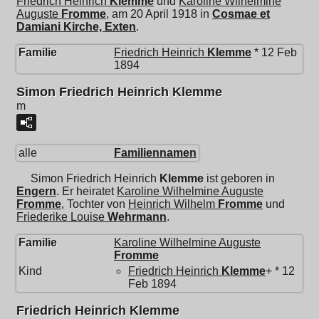
Friedrich Heinrich
Klemme
und
Karoline Wilhelmine
Auguste
Fromme
, am 20 April 1918 in
Cosmae et
Damiani Kirche, Exten
.
Familie
Friedrich Heinrich
Klemme
* 12 Feb
1894
Simon Friedrich Heinrich Klemme
m
alle
Familiennamen
Simon Friedrich Heinrich
Klemme
ist geboren in
Engern
. Er heiratet
Karoline Wilhelmine Auguste
Fromme
, Tochter von
Heinrich Wilhelm
Fromme
und
Friederike Louise
Wehrmann
.
Familie
Karoline Wilhelmine Auguste
Fromme
Kind
Friedrich Heinrich
Klemme
+ * 12
Feb 1894
Friedrich Heinrich Klemme