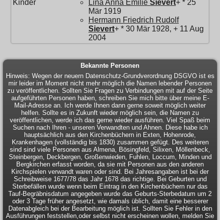
Kinder
Lina Anna Emilie
Sievert
+ * 25
Mär 1919
Hermann Friedrich Rudolf
Sievert
+ * 30 Mär 1928, + 11 Aug
2004
Bekannte Personen
Hinweis: Wegen der neuern Datenschutz-Grundverordnung DSGVO ist es
mir leider im Moment nicht mehr möglich die Namen lebender Personen
zu veröffentlichen. Sollten Sie Fragen zu Verbindungen mit auf der Seite
aufgeführten Personen haben, schreiben Sie mich bitte über meine E-
Mail-Adresse an. Ich werde Ihnen dann gerne soweit möglich weiter
helfen. Sollte es in Zukunft wieder möglich sein, die Namen zu
veröffentlichen, werde ich das gerne wieder ausführen. Viel Spaß beim
Suchen nach Ihren - unseren Verwandten und Ahnen. Diese habe ich
hauptsächlich aus den Kirchenbüchern in Exten, Hohenrode,
Krankenhagen (vollständig bis 1830) zusammen gefügt. Des weiteren
sind sind viele Personen aus Almena, Bösingfeld, Silixen, Möllenbeck,
Steinbergen, Deckbergen, Großenwieden, Fuhlen, Loccum, Minden und
Bergkirchen erfasst worden, da sie mit Personen aus den anderen
Kirchspielen verwandt waren oder sind. Bei Jahresangaben ist bei der
Schreibweise 1677/78 das Jahr 1678 das richtige. Bei Geburten und
Sterbefällen wurde wenn beim Eintrag in den Kirchenbüchern nur das
Tauf-Begräbnisdatum angegeben wurde das Geburts-Sterbedatum um 2
oder 3 Tage früher angesetzt, wie damals üblich, damit eine besserer
Datenabgleich bei der Bearbeitung möglich ist. Sollten Sie Fehler in den
Ausführungen feststellen,oder selbst nicht erscheinen wollen, melden Sie