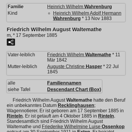
Familie
Heinrich Wilhelm
Wahrenburg
Kind
Heinrich Wilhelm Adolf Hermann
Wahrenburg
* 13 Nov 1883
Friedrich Wilhelm August Waltemathe
m, * 17 September 1885
Vater-leiblich
Friedrich Wilhelm
Waltemathe
* 11
Mär 1842
Mutter-leiblich
Auguste Christine
Hasper
* 22 Jul
1845
alle
Familiennamen
siehe Tafel
Descendant Chart (Box)
Friedrich Wilhelm August
Waltemathe
hatte den Beruf
ein unbekanntes Datum
Recklinghausen
;
Wagennotierer. Er ist geboren am 17 September 1885 in
Rinteln
. Er ist getauft am 4 Oktober 1885 in
Rinteln
.
Standesamtlich sind Friedrich Wilhelm August
Waltemathe und
Friederike Wilhelmine Luise
Ossenkop
getraut am 30 September 1911 in
Exten
. Er heiratet