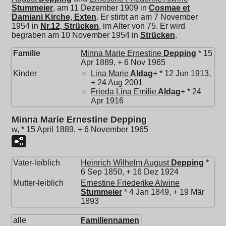
Stummeier
, am 11 Dezember 1909 in
Cosmae et
Damiani Kirche, Exten
. Er stirbt an am 7 November
1954 in
Nr.12, Strücken
, im Alter von 75. Er wird
begraben am 10 November 1954 in
Strücken
.
Familie
Minna Marie Ernestine
Depping
* 15
Apr 1889, + 6 Nov 1965
Kinder
Lina Marie
Aldag
+ * 12 Jun 1913,
+ 24 Aug 2001
Frieda Lina Emilie
Aldag
+ * 24
Apr 1916
Minna Marie Ernestine Depping
w, * 15 April 1889, + 6 November 1965
Vater-leiblich
Heinrich Wilhelm August
Depping
*
6 Sep 1850, + 16 Dez 1924
Mutter-leiblich
Ernestine Friederike Alwine
Stummeier
* 4 Jan 1849, + 19 Mär
1893
alle
Familiennamen