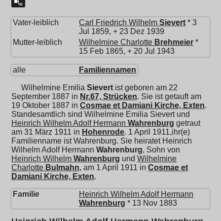
Vater-leiblich
Carl Friedrich Wilhelm
Sievert
* 3
Jul 1859, + 23 Dez 1939
Mutter-leiblich
Wilhelmine Charlotte
Brehmeier
*
15 Feb 1865, + 20 Jul 1943
alle
Familiennamen
Wilhelmine Emilia
Sievert
ist geboren am 22
September 1887 in
Nr.67, Strücken
. Sie ist getauft am
19 Oktober 1887 in
Cosmae et Damiani Kirche, Exten
.
Standesamtlich sind Wilhelmine Emilia Sievert und
Heinrich Wilhelm Adolf Hermann
Wahrenburg
getraut
am 31 März 1911 in
Hohenrode
. 1 April 1911,ihr(e)
Familienname ist Wahrenburg. Sie heiratet
Heinrich
Wilhelm Adolf Hermann
Wahrenburg
, Sohn von
Heinrich Wilhelm
Wahrenburg
und
Wilhelmine
Charlotte
Bulmahn
, am 1 April 1911 in
Cosmae et
Damiani Kirche, Exten
.
Familie
Heinrich Wilhelm Adolf Hermann
Wahrenburg
* 13 Nov 1883