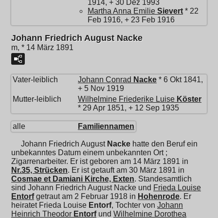
1914, + 30 Dez 1993
Martha Anna Emilie
Sievert
* 22
Feb 1916, + 23 Feb 1916
Johann Friedrich August Nacke
m, * 14 März 1891
Vater-leiblich
Johann Conrad
Nacke
* 6 Okt 1841,
+ 5 Nov 1919
Mutter-leiblich
Wilhelmine Friederike Luise
Köster
* 29 Apr 1851, + 12 Sep 1935
alle
Familiennamen
Johann Friedrich August
Nacke
hatte den Beruf ein
unbekanntes Datum einem unbekannten Ort ;
Zigarrenarbeiter. Er ist geboren am 14 März 1891 in
Nr.35, Strücken
. Er ist getauft am 30 März 1891 in
Cosmae et Damiani Kirche, Exten
. Standesamtlich
sind Johann Friedrich August Nacke und
Frieda Louise
Entorf
getraut am 2 Februar 1918 in
Hohenrode
. Er
heiratet
Frieda Louise
Entorf
, Tochter von
Johann
Heinrich Theodor
Entorf
und
Wilhelmine Dorothea