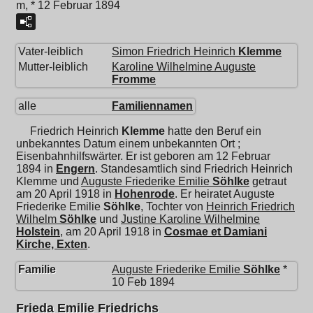
m, * 12 Februar 1894
Vater-leiblich
Simon Friedrich Heinrich
Klemme
Mutter-leiblich
Karoline Wilhelmine Auguste
Fromme
alle
Familiennamen
Friedrich Heinrich
Klemme
hatte den Beruf ein
unbekanntes Datum einem unbekannten Ort ;
Eisenbahnhilfswärter. Er ist geboren am 12 Februar
1894 in
Engern
. Standesamtlich sind Friedrich Heinrich
Klemme und
Auguste Friederike Emilie
Söhlke
getraut
am 20 April 1918 in
Hohenrode
. Er heiratet
Auguste
Friederike Emilie
Söhlke
, Tochter von
Heinrich Friedrich
Wilhelm
Söhlke
und
Justine Karoline Wilhelmine
Holstein
, am 20 April 1918 in
Cosmae et Damiani
Kirche, Exten
.
Familie
Auguste Friederike Emilie
Söhlke
*
10 Feb 1894
Frieda Emilie Friedrichs