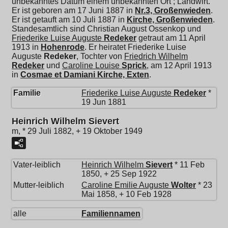
unbekanntes Datum einem unbekannten Ort ; Landwirt.
Er ist geboren am 17 Juni 1887 in
Nr.3, Großenwieden
.
Er ist getauft am 10 Juli 1887 in
Kirche, Großenwieden
.
Standesamtlich sind Christian August Ossenkop und
Friederike Luise Auguste
Redeker
getraut am 11 April
1913 in
Hohenrode
. Er heiratet
Friederike Luise
Auguste
Redeker
, Tochter von
Friedrich Wilhelm
Redeker
und
Caroline Louise
Sprick
, am 12 April 1913
in
Cosmae et Damiani Kirche, Exten
.
Familie
Friederike Luise Auguste
Redeker
*
19 Jun 1881
Heinrich Wilhelm Sievert
m, * 29 Juli 1882, + 19 Oktober 1949
Vater-leiblich
Heinrich Wilhelm
Sievert
* 11 Feb
1850, + 25 Sep 1922
Mutter-leiblich
Caroline Emilie Auguste
Wolter
* 23
Mai 1858, + 10 Feb 1928
alle
Familiennamen