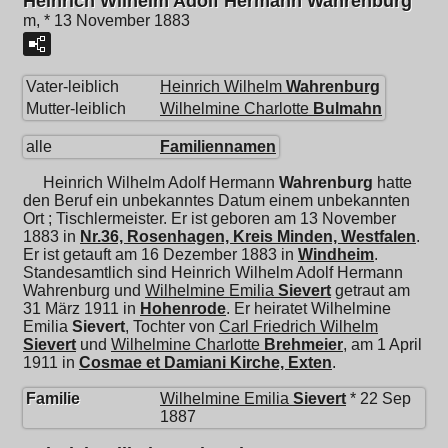
Heinrich Wilhelm Adolf Hermann Wahrenburg
m, * 13 November 1883
Vater-leiblich
Heinrich Wilhelm
Wahrenburg
Mutter-leiblich
Wilhelmine Charlotte
Bulmahn
alle
Familiennamen
Heinrich Wilhelm Adolf Hermann
Wahrenburg
hatte
den Beruf ein unbekanntes Datum einem unbekannten
Ort ; Tischlermeister. Er ist geboren am 13 November
1883 in
Nr.36, Rosenhagen, Kreis Minden, Westfalen
.
Er ist getauft am 16 Dezember 1883 in
Windheim
.
Standesamtlich sind Heinrich Wilhelm Adolf Hermann
Wahrenburg und
Wilhelmine Emilia
Sievert
getraut am
31 März 1911 in
Hohenrode
. Er heiratet
Wilhelmine
Emilia
Sievert
, Tochter von
Carl Friedrich Wilhelm
Sievert
und
Wilhelmine Charlotte
Brehmeier
, am 1 April
1911 in
Cosmae et Damiani Kirche, Exten
.
Familie
Wilhelmine Emilia
Sievert
* 22 Sep
1887