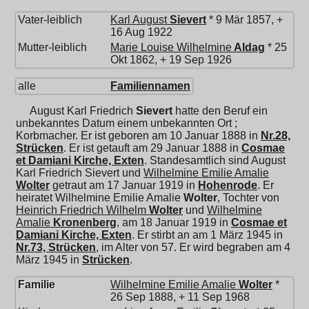
Vater-leiblich
Karl August
Sievert
* 9 Mär 1857, +
16 Aug 1922
Mutter-leiblich
Marie Louise Wilhelmine
Aldag
* 25
Okt 1862, + 19 Sep 1926
alle
Familiennamen
August Karl Friedrich
Sievert
hatte den Beruf ein
unbekanntes Datum einem unbekannten Ort ;
Korbmacher. Er ist geboren am 10 Januar 1888 in
Nr.28,
Strücken
. Er ist getauft am 29 Januar 1888 in
Cosmae
et Damiani Kirche, Exten
. Standesamtlich sind August
Karl Friedrich Sievert und
Wilhelmine Emilie Amalie
Wolter
getraut am 17 Januar 1919 in
Hohenrode
. Er
heiratet
Wilhelmine Emilie Amalie
Wolter
, Tochter von
Heinrich Friedrich Wilhelm
Wolter
und
Wilhelmine
Amalie
Kronenberg
, am 18 Januar 1919 in
Cosmae et
Damiani Kirche, Exten
. Er stirbt an am 1 März 1945 in
Nr.73, Strücken
, im Alter von 57. Er wird begraben am 4
März 1945 in
Strücken
.
Familie
Wilhelmine Emilie Amalie
Wolter
*
26 Sep 1888, + 11 Sep 1968