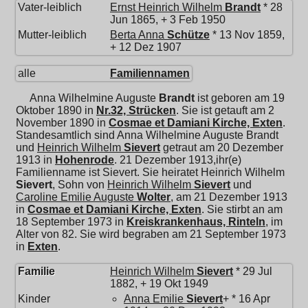
Vater-leiblich
Ernst Heinrich Wilhelm
Brandt
* 28
Jun 1865, + 3 Feb 1950
Mutter-leiblich
Berta Anna
Schütze
* 13 Nov 1859,
+ 12 Dez 1907
alle
Familiennamen
Anna Wilhelmine Auguste
Brandt
ist geboren am 19
Oktober 1890 in
Nr.32, Strücken
. Sie ist getauft am 2
November 1890 in
Cosmae et Damiani Kirche, Exten
.
Standesamtlich sind Anna Wilhelmine Auguste Brandt
und
Heinrich Wilhelm
Sievert
getraut am 20 Dezember
1913 in
Hohenrode
. 21 Dezember 1913,ihr(e)
Familienname ist Sievert. Sie heiratet
Heinrich Wilhelm
Sievert
, Sohn von
Heinrich Wilhelm
Sievert
und
Caroline Emilie Auguste
Wolter
, am 21 Dezember 1913
in
Cosmae et Damiani Kirche, Exten
. Sie stirbt an am
18 September 1973 in
Kreiskrankenhaus, Rinteln
, im
Alter von 82. Sie wird begraben am 21 September 1973
in
Exten
.
Familie
Heinrich Wilhelm
Sievert
* 29 Jul
1882, + 19 Okt 1949
Kinder
Anna Emilie
Sievert
+ * 16 Apr