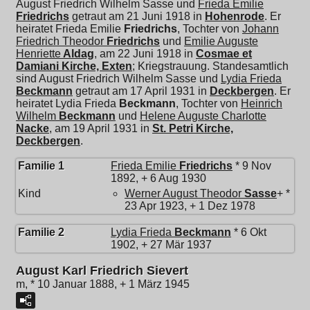
August Friedrich Wilhelm Sasse und
Frieda Emilie
Friedrichs
getraut am 21 Juni 1918 in
Hohenrode
. Er
heiratet
Frieda Emilie
Friedrichs
, Tochter von
Johann
Friedrich Theodor
Friedrichs
und
Emilie Auguste
Henriette
Aldag
, am 22 Juni 1918 in
Cosmae et
Damiani Kirche, Exten
; Kriegstrauung. Standesamtlich
sind August Friedrich Wilhelm Sasse und
Lydia Frieda
Beckmann
getraut am 17 April 1931 in
Deckbergen
. Er
heiratet
Lydia Frieda
Beckmann
, Tochter von
Heinrich
Wilhelm
Beckmann
und
Helene Auguste Charlotte
Nacke
, am 19 April 1931 in
St. Petri Kirche,
Deckbergen
.
Familie 1
Frieda Emilie
Friedrichs
* 9 Nov
1892, + 6 Aug 1930
Kind
Werner August Theodor
Sasse
+ *
23 Apr 1923, + 1 Dez 1978
Familie 2
Lydia Frieda
Beckmann
* 6 Okt
1902, + 27 Mär 1937
August Karl Friedrich Sievert
m, * 10 Januar 1888, + 1 März 1945