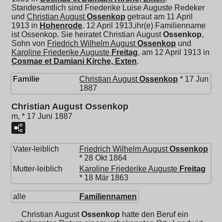
Standesamtlich sind Friederike Luise Auguste Redeker
und
Christian August
Ossenkop
getraut am 11 April
1913 in
Hohenrode
. 12 April 1913,ihr(e) Familienname
ist Ossenkop. Sie heiratet
Christian August
Ossenkop
,
Sohn von
Friedrich Wilhelm August
Ossenkop
und
Karoline Friederike Auguste
Freitag
, am 12 April 1913 in
Cosmae et Damiani Kirche, Exten
.
Familie
Christian August
Ossenkop
* 17 Jun
1887
Christian August Ossenkop
m, * 17 Juni 1887
Vater-leiblich
Friedrich Wilhelm August
Ossenkop
* 28 Okt 1864
Mutter-leiblich
Karoline Friederike Auguste
Freitag
* 18 Mär 1863
alle
Familiennamen
Christian August
Ossenkop
hatte den Beruf ein