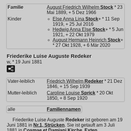
Familie
August Friedrich Wilhelm
Stock
* 23
Mai 1889, + 5 Dez 1966
Kinder
Else Anna Lina
Stock
+ * 11 Sep
1919, + 25 Jul 2016
Hedwig Anna Else
Stock
+ * 5 Jun
1921, + 22 Okt 1979
August Hermann Heinrich
Stock
+
* 27 Okt 1928, + 6 Mär 2020
Friederike Luise Auguste Redeker
w, * 19 Juni 1881
Vater-leiblich
Friedrich Wilhelm
Redeker
* 21 Dez
1846, + 15 Sep 1939
Mutter-leiblich
Caroline Louise
Sprick
* 20 Okt
1850, + 8 Sep 1920
alle
Familiennamen
Friederike Luise Auguste
Redeker
ist geboren am 19
Juni 1881 in
Nr.1, Strücken
. Sie ist getauft am 3 Juli
1881 in
Cosmae et Damiani Kirche, Exten
.