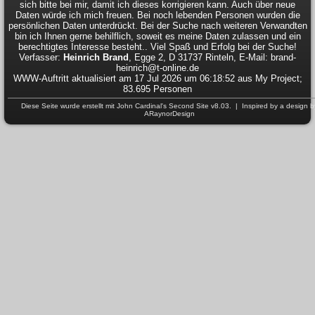
sich bitte bei mir, damit ich dieses korrigieren kann. Auch über neue
Daten würde ich mich freuen. Bei noch lebenden Personen wurden die
persönlichen Daten unterdrückt. Bei der Suche nach weiteren Verwandten
bin ich Ihnen gerne behilflich, soweit es meine Daten zulassen und ein
berechtigtes Interesse besteht.. Viel Spaß und Erfolg bei der Suche!
Verfasser:
Heinrich Brand
, Egge 2, D 31737 Rinteln, E-Mail: brand-
heinrich@t-online.de
WWW-Auftritt aktualisiert am 17 Jul 2026 um 06:18:52 aus My Project;
83.695 Personen
Diese Seite wurde erstellt mit
John Cardinal's
Second Site
v8.03. | Inspired by a design b
ARaynorDesign