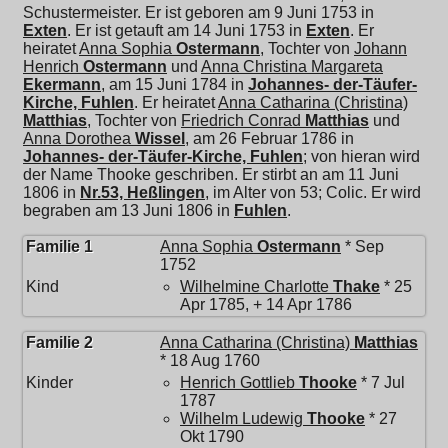
Schustermeister. Er ist geboren am 9 Juni 1753 in
Exten
. Er ist getauft am 14 Juni 1753 in
Exten
. Er
heiratet
Anna Sophia
Ostermann
, Tochter von
Johann
Henrich
Ostermann
und
Anna Christina Margareta
Ekermann
, am 15 Juni 1784 in
Johannes- der-Täufer-
Kirche, Fuhlen
. Er heiratet
Anna Catharina (Christina)
Matthias
, Tochter von
Friedrich Conrad
Matthias
und
Anna Dorothea
Wissel
, am 26 Februar 1786 in
Johannes- der-Täufer-Kirche, Fuhlen
; von hieran wird
der Name Thooke geschriben. Er stirbt an am 11 Juni
1806 in
Nr.53, Heßlingen
, im Alter von 53; Colic. Er wird
begraben am 13 Juni 1806 in
Fuhlen
.
Familie 1
Anna Sophia
Ostermann
* Sep
1752
Kind
Wilhelmine Charlotte
Thake
* 25
Apr 1785, + 14 Apr 1786
Familie 2
Anna Catharina (Christina)
Matthias
* 18 Aug 1760
Kinder
Henrich Gottlieb
Thooke
* 7 Jul
1787
Wilhelm Ludewig
Thooke
* 27
Okt 1790