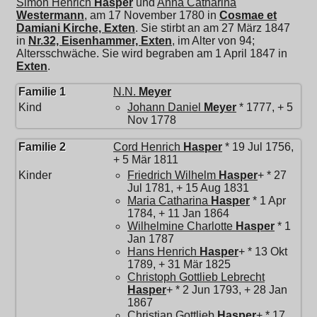
Simon Henrich
Hasper
und
Anna Catharina
Westermann
, am 17 November 1780 in
Cosmae et
Damiani Kirche, Exten
. Sie stirbt an am 27 März 1847
in
Nr.32, Eisenhammer, Exten
, im Alter von 94;
Altersschwäche. Sie wird begraben am 1 April 1847 in
Exten
.
Familie 1
N.N.
Meyer
Kind
Johann Daniel
Meyer
* 1777, + 5
Nov 1778
Familie 2
Cord Henrich
Hasper
* 19 Jul 1756,
+ 5 Mär 1811
Kinder
Friedrich Wilhelm
Hasper
+ * 27
Jul 1781, + 15 Aug 1831
Maria Catharina
Hasper
* 1 Apr
1784, + 11 Jan 1864
Wilhelmine Charlotte
Hasper
* 1
Jan 1787
Hans Henrich
Hasper
+ * 13 Okt
1789, + 31 Mär 1825
Christoph Gottlieb Lebrecht
Hasper
+ * 2 Jun 1793, + 28 Jan
1867
Christian Gottlieb
Hasper
+ * 17