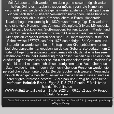
Mail-Adresse an. Ich werde Ihnen dann gerne soweit möglich weiter
helfen. Sollte es in Zukunft wieder möglich sein, die Namen zu
veröffentlichen, werde ich das gerne wieder ausführen. Viel Spaß beim
Suchen nach Ihren - unseren Verwandten und Ahnen. Diese habe ich
hauptsächlich aus den Kirchenbüchern in Exten, Hohenrode,
Krankenhagen (vollständig bis 1830) zusammen gefügt. Des weiteren
sind sind viele Personen aus Almena, Bösingfeld, Silixen, Möllenbeck,
Steinbergen, Deckbergen, Großenwieden, Fuhlen, Loccum, Minden und
Bergkirchen erfasst worden, da sie mit Personen aus den anderen
Kirchspielen verwandt waren oder sind. Bei Jahresangaben ist bei der
Schreibweise 1677/78 das Jahr 1678 das richtige. Bei Geburten und
Sterbefällen wurde wenn beim Eintrag in den Kirchenbüchern nur das
Tauf-Begräbnisdatum angegeben wurde das Geburts-Sterbedatum um 2
oder 3 Tage früher angesetzt, wie damals üblich, damit eine besserer
Datenabgleich bei der Bearbeitung möglich ist. Sollten Sie Fehler in den
Ausführungen feststellen,oder selbst nicht erscheinen wollen, melden Sie
sich bitte bei mir, damit ich dieses korrigieren kann. Auch über neue
Daten würde ich mich freuen. Bei noch lebenden Personen wurden die
persönlichen Daten unterdrückt. Bei der Suche nach weiteren Verwandten
bin ich Ihnen gerne behilflich, soweit es meine Daten zulassen und ein
berechtigtes Interesse besteht.. Viel Spaß und Erfolg bei der Suche!
Verfasser:
Heinrich Brand
, Egge 2, D 31737 Rinteln, E-Mail: brand-
heinrich@t-online.de
WWW-Auftritt aktualisiert am 17 Jul 2026 um 06:18:52 aus My Project;
83.695 Personen
Diese Seite wurde erstellt mit
John Cardinal's
Second Site
v8.03. | Inspired by a design b
ARaynorDesign