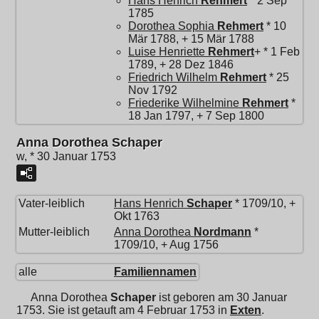
Hans Henrich
Rehmert
* 2 Sep
1785
Dorothea Sophia
Rehmert
* 10
Mär 1788, + 15 Mär 1788
Luise Henriette
Rehmert
+ * 1 Feb
1789, + 28 Dez 1846
Friedrich Wilhelm
Rehmert
* 25
Nov 1792
Friederike Wilhelmine
Rehmert
*
18 Jan 1797, + 7 Sep 1800
Anna Dorothea Schaper
w, * 30 Januar 1753
Vater-leiblich
Hans Henrich
Schaper
* 1709/10, +
Okt 1763
Mutter-leiblich
Anna Dorothea
Nordmann
*
1709/10, + Aug 1756
alle
Familiennamen
Anna Dorothea
Schaper
ist geboren am 30 Januar
1753. Sie ist getauft am 4 Februar 1753 in
Exten
.