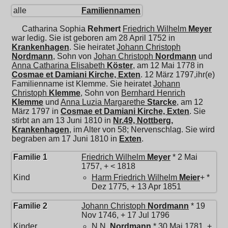
alle
Familiennamen
Catharina Sophia
Rehmert
Friedrich Wilhelm
Meyer
war ledig. Sie ist geboren am 28 April 1752 in
Krankenhagen
. Sie heiratet
Johann Christoph
Nordmann
, Sohn von
Johan Christoph
Nordmann
und
Anna Catharina Elisabeth
Köster
, am 12 Mai 1778 in
Cosmae et Damiani Kirche, Exten
. 12 März 1797,ihr(e)
Familienname ist Klemme. Sie heiratet
Johann
Christoph
Klemme
, Sohn von
Bernhard Henrich
Klemme
und
Anna Luzia Margarethe
Starcke
, am 12
März 1797 in
Cosmae et Damiani Kirche, Exten
. Sie
stirbt an am 13 Juni 1810 in
Nr.49, Nottberg,
Krankenhagen
, im Alter von 58; Nervenschlag. Sie wird
begraben am 17 Juni 1810 in
Exten
.
Familie 1
Friedrich Wilhelm
Meyer
* 2 Mai
1757, + < 1818
Kind
Harm Friedrich Wilhelm
Meier
+ *
Dez 1775, + 13 Apr 1851
Familie 2
Johann Christoph
Nordmann
* 19
Nov 1746, + 17 Jul 1796
Kinder
N.N.
Nordmann
* 30 Mai 1781, +