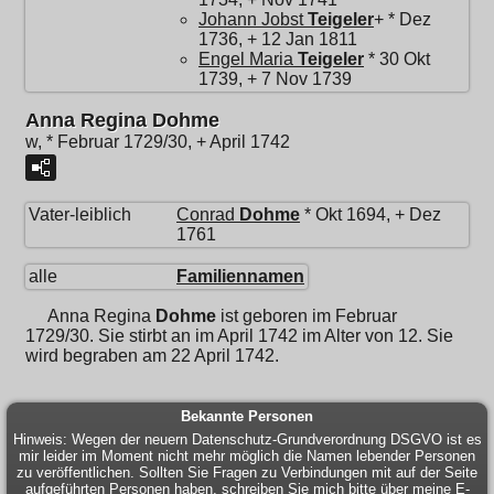
Johann Jobst
Teigeler
+ * Dez
1736, + 12 Jan 1811
Engel Maria
Teigeler
* 30 Okt
1739, + 7 Nov 1739
Anna Regina Dohme
w, * Februar 1729/30, + April 1742
Vater-leiblich
Conrad
Dohme
* Okt 1694, + Dez
1761
alle
Familiennamen
Anna Regina
Dohme
ist geboren im Februar
1729/30. Sie stirbt an im April 1742 im Alter von 12. Sie
wird begraben am 22 April 1742.
Bekannte Personen
Hinweis: Wegen der neuern Datenschutz-Grundverordnung DSGVO ist es
mir leider im Moment nicht mehr möglich die Namen lebender Personen
zu veröffentlichen. Sollten Sie Fragen zu Verbindungen mit auf der Seite
aufgeführten Personen haben, schreiben Sie mich bitte über meine E-