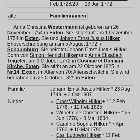
Feb 1728/29, + 13 Jun 1772
alle
Familiennamen
Anna Christina
Westermann
ist geboren am 26
November 1754 in
Exten
. Sie ist getauft am 1 Dezember
1754 in
Exten
. Sie und
Johann Ernst Justus
Hilker
Eheverschreibung am am 5 August 1772 in
Schaumburg
. Sie heiratet
Johann Ernst Justus
Hilker
,
Sohn von
Simon Henrich
Hilker
und
Anna Elisabeth
Teigeler
, am 9 Oktober 1772 in
Cosmae et Damiani
Kirche, Exten
. Sie stirbt an am 22 Oktober 1825 in
Nr.14, Exten
, im Alter von 70; Altersschwäche. Sie wird
begraben am 25 Oktober 1825 in
Exten
.
Familie
Johann Ernst Justus
Hilker
* 23 Aug
1749, + 3 Okt 1807
Kinder
Ernst Wilhelm
Hilker
+ * 12 Feb
1776, + 12 Feb 1825
Wilhelmine Christine
Hilker
+ * 25
Jun 1778, + 8 Mai 1834
Caroline Sophia
Hilker
* 7 Apr
1780, + 10 Mai 1790
Carl Ludowig
Hilker
* 11 Feb