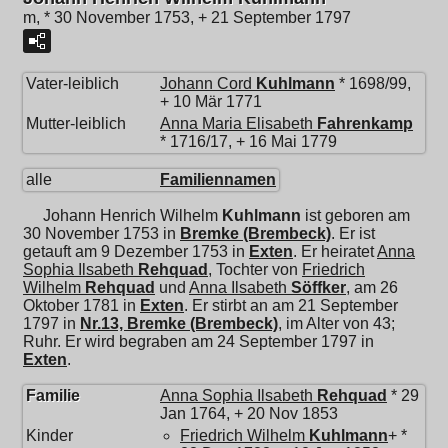
m, * 30 November 1753, + 21 September 1797
Vater-leiblich
Johann Cord
Kuhlmann
* 1698/99,
+ 10 Mär 1771
Mutter-leiblich
Anna Maria Elisabeth
Fahrenkamp
* 1716/17, + 16 Mai 1779
alle
Familiennamen
Johann Henrich Wilhelm
Kuhlmann
ist geboren am
30 November 1753 in
Bremke (Brembeck)
. Er ist
getauft am 9 Dezember 1753 in
Exten
. Er heiratet
Anna
Sophia Ilsabeth
Rehquad
, Tochter von
Friedrich
Wilhelm
Rehquad
und
Anna Ilsabeth
Söffker
, am 26
Oktober 1781 in
Exten
. Er stirbt an am 21 September
1797 in
Nr.13, Bremke (Brembeck)
, im Alter von 43;
Ruhr. Er wird begraben am 24 September 1797 in
Exten
.
Familie
Anna Sophia Ilsabeth
Rehquad
* 29
Jan 1764, + 20 Nov 1853
Kinder
Friedrich Wilhelm
Kuhlmann
+ *