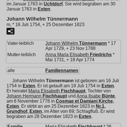
im Januar 1763 in
Uchtdorf
. Sie wird begraben am 30
Januar 1763 in
Exten
.
Johann Wilhelm Tünnermann
m, * 16 Juli 1754, + 25 Dezember 1823
Vater-leiblich
Johann Wilhelm
Tünnermann
* 17
Apr 1729, + 23 Nov 1788
Mutter-leiblich
Anna Maria Elisabeth
Friedrichs
*
Mai 1731, + 18 Apr 1774
alle
Familiennamen
Johann Wilhelm
Tünnermann
ist geboren am 16 Juli
1754 in
Exten
. Er ist getauft am 19 Juli 1754 in
Exten
.
Er heiratet
Maria Elisabeth
Fischhaupt
, Tochter von
Johann Hermann
Fischhaupt
und
Anna Ilsabe
Bünte
,
am 6 November 1778 in
Cosmae et Damiani Kirche,
Exten
. Er stirbt an am 25 Dezember 1823 in
Nr.1,
Grundhof, Exten
, im Alter von 69; Schlagfluß. Er wird
begraben am 28 Dezember 1823 in
Exten
.
Familie
Maria Elisabeth
Fischhaupt
* 26