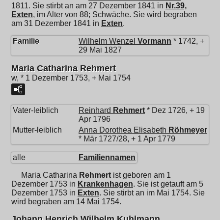
1811. Sie stirbt an am 27 Dezember 1841 in
Nr.39,
Exten
, im Alter von 88; Schwäche. Sie wird begraben
am 31 Dezember 1841 in
Exten
.
Familie
Wilhelm Wenzel
Vormann
* 1742, +
29 Mai 1827
Maria Catharina Rehmert
w, * 1 Dezember 1753, + Mai 1754
Vater-leiblich
Reinhard
Rehmert
* Dez 1726, + 19
Apr 1796
Mutter-leiblich
Anna Dorothea Elisabeth
Röhmeyer
* Mär 1727/28, + 1 Apr 1779
alle
Familiennamen
Maria Catharina
Rehmert
ist geboren am 1
Dezember 1753 in
Krankenhagen
. Sie ist getauft am 5
Dezember 1753 in
Exten
. Sie stirbt an im Mai 1754. Sie
wird begraben am 14 Mai 1754.
Johann Henrich Wilhelm Kuhlmann