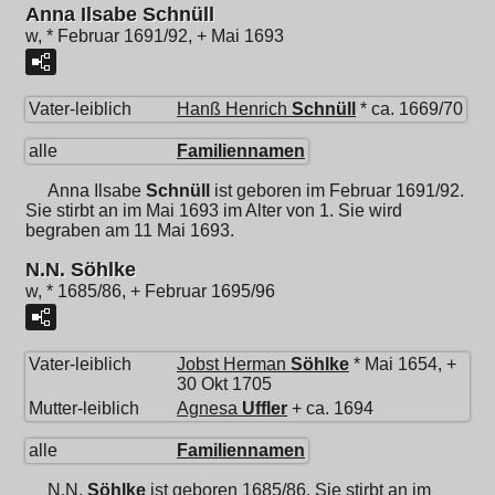
Anna Ilsabe Schnüll
w, * Februar 1691/92, + Mai 1693
Vater-leiblich
Hanß Henrich
Schnüll
* ca. 1669/70
alle
Familiennamen
Anna Ilsabe
Schnüll
ist geboren im Februar 1691/92.
Sie stirbt an im Mai 1693 im Alter von 1. Sie wird
begraben am 11 Mai 1693.
N.N. Söhlke
w, * 1685/86, + Februar 1695/96
Vater-leiblich
Jobst Herman
Söhlke
* Mai 1654, +
30 Okt 1705
Mutter-leiblich
Agnesa
Uffler
+ ca. 1694
alle
Familiennamen
N.N.
Söhlke
ist geboren 1685/86. Sie stirbt an im