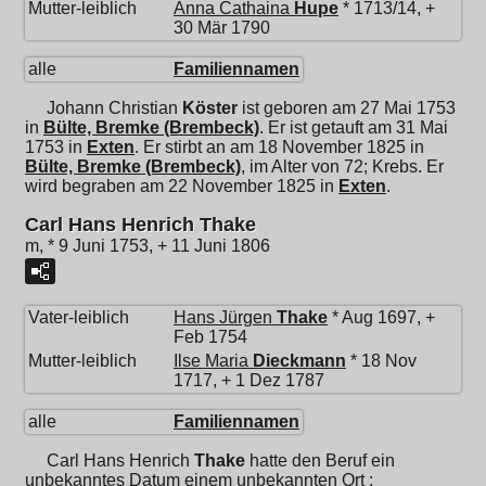
Mutter-leiblich
Anna Cathaina
Hupe
* 1713/14, +
30 Mär 1790
alle
Familiennamen
Johann Christian
Köster
ist geboren am 27 Mai 1753
in
Bülte, Bremke (Brembeck)
. Er ist getauft am 31 Mai
1753 in
Exten
. Er stirbt an am 18 November 1825 in
Bülte, Bremke (Brembeck)
, im Alter von 72; Krebs. Er
wird begraben am 22 November 1825 in
Exten
.
Carl Hans Henrich Thake
m, * 9 Juni 1753, + 11 Juni 1806
Vater-leiblich
Hans Jürgen
Thake
* Aug 1697, +
Feb 1754
Mutter-leiblich
Ilse Maria
Dieckmann
* 18 Nov
1717, + 1 Dez 1787
alle
Familiennamen
Carl Hans Henrich
Thake
hatte den Beruf ein
unbekanntes Datum einem unbekannten Ort ;