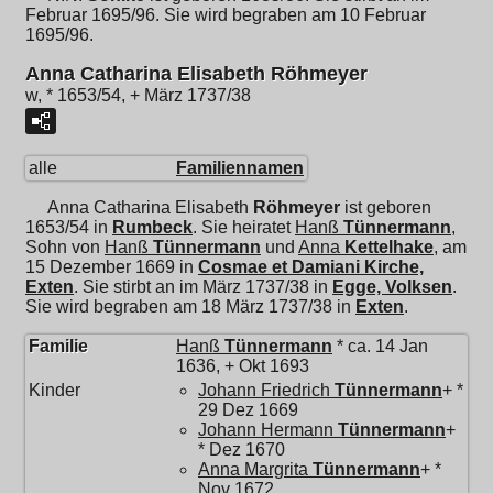
Februar 1695/96. Sie wird begraben am 10 Februar
1695/96.
Anna Catharina Elisabeth Röhmeyer
w, * 1653/54, + März 1737/38
alle
Familiennamen
Anna Catharina Elisabeth
Röhmeyer
ist geboren
1653/54 in
Rumbeck
. Sie heiratet
Hanß
Tünnermann
,
Sohn von
Hanß
Tünnermann
und
Anna
Kettelhake
, am
15 Dezember 1669 in
Cosmae et Damiani Kirche,
Exten
. Sie stirbt an im März 1737/38 in
Egge, Volksen
.
Sie wird begraben am 18 März 1737/38 in
Exten
.
Familie
Hanß
Tünnermann
* ca. 14 Jan
1636, + Okt 1693
Kinder
Johann Friedrich
Tünnermann
+ *
29 Dez 1669
Johann Hermann
Tünnermann
+
* Dez 1670
Anna Margrita
Tünnermann
+ *
Nov 1672