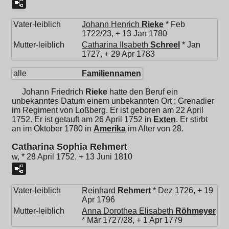
Vater-leiblich
Johann Henrich
Rieke
* Feb
1722/23, + 13 Jan 1780
Mutter-leiblich
Catharina Ilsabeth
Schreel
* Jan
1727, + 29 Apr 1783
alle
Familiennamen
Johann Friedrich
Rieke
hatte den Beruf ein
unbekanntes Datum einem unbekannten Ort ; Grenadier
im Regiment von Loßberg. Er ist geboren am 22 April
1752. Er ist getauft am 26 April 1752 in
Exten
. Er stirbt
an im Oktober 1780 in
Amerika
im Alter von 28.
Catharina Sophia Rehmert
w, * 28 April 1752, + 13 Juni 1810
Vater-leiblich
Reinhard
Rehmert
* Dez 1726, + 19
Apr 1796
Mutter-leiblich
Anna Dorothea Elisabeth
Röhmeyer
* Mär 1727/28, + 1 Apr 1779