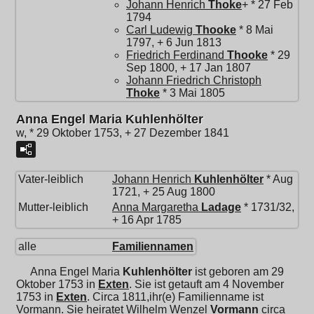
Johann Henrich
Thoke
+ * 27 Feb
1794
Carl Ludewig
Thooke
* 8 Mai
1797, + 6 Jun 1813
Friedrich Ferdinand
Thooke
* 29
Sep 1800, + 17 Jan 1807
Johann Friedrich Christoph
Thoke
* 3 Mai 1805
Anna Engel Maria Kuhlenhölter
w, * 29 Oktober 1753, + 27 Dezember 1841
Vater-leiblich
Johann Henrich
Kuhlenhölter
* Aug
1721, + 25 Aug 1800
Mutter-leiblich
Anna Margaretha
Ladage
* 1731/32,
+ 16 Apr 1785
alle
Familiennamen
Anna Engel Maria
Kuhlenhölter
ist geboren am 29
Oktober 1753 in
Exten
. Sie ist getauft am 4 November
1753 in
Exten
. Circa 1811,ihr(e) Familienname ist
Vormann. Sie heiratet
Wilhelm Wenzel
Vormann
circa