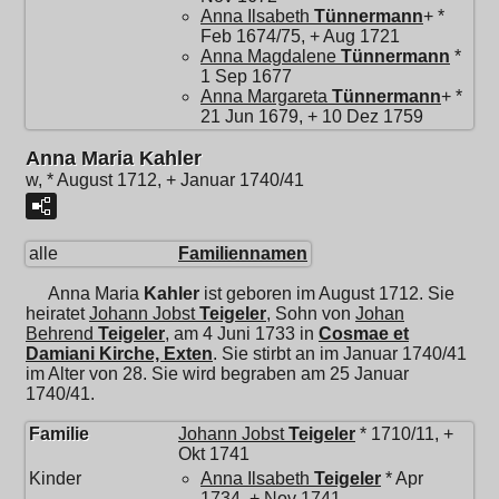
Anna Ilsabeth
Tünnermann
+ *
Feb 1674/75, + Aug 1721
Anna Magdalene
Tünnermann
*
1 Sep 1677
Anna Margareta
Tünnermann
+ *
21 Jun 1679, + 10 Dez 1759
Anna Maria Kahler
w, * August 1712, + Januar 1740/41
alle
Familiennamen
Anna Maria
Kahler
ist geboren im August 1712. Sie
heiratet
Johann Jobst
Teigeler
, Sohn von
Johan
Behrend
Teigeler
, am 4 Juni 1733 in
Cosmae et
Damiani Kirche, Exten
. Sie stirbt an im Januar 1740/41
im Alter von 28. Sie wird begraben am 25 Januar
1740/41.
Familie
Johann Jobst
Teigeler
* 1710/11, +
Okt 1741
Kinder
Anna Ilsabeth
Teigeler
* Apr
1734, + Nov 1741