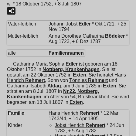
w, * 18 Oktober 1752, + 8 Juli 1807
Vater-leiblich
Johann Jobst
Edler
* Okt 1721, + 25
Nov 1794
Mutter-leiblich
Anna Dorothea Catharina
Bödeker
*
Aug 1723, + 6 Dez 1787
alle
Familiennamen
Catharina Maria Sophia
Edler
ist geboren am 18
Oktober 1752 in
Nottberg, Krankenhagen
. Sie ist
getauft am 22 Oktober 1752 in
Exten
. Sie heiratet
Hans
Henrich
Rehmert
, Sohn von
Tönnies
Rehmert
und
Catharina Ilsabeth
Aldag
, am 9 Juni 1785 in
Exten
. Sie
stirbt an am 8 Juli 1807 in
Nr.22, Nottberg,
Krankenhagen
, im Alter von 54; Brustkrankheit. Sie wird
begraben am 13 Juli 1807 in
Exten
.
Familie
Hans Henrich
Rehmert
* 12 Mär
1743/44, + 14 Apr 1805
Kinder
Jobst Henrich
Rehmert
* 24 Jun
1782, + 5 Aug 1782