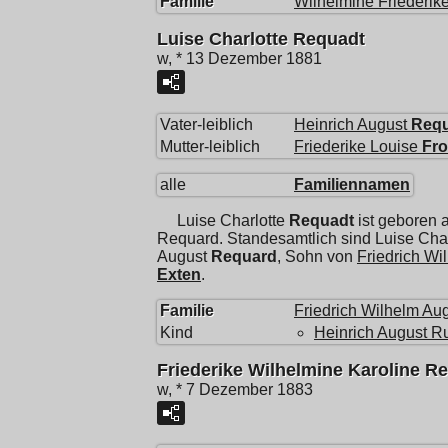
Familie
Wilhelmine Friederik
Luise Charlotte Requadt
w, * 13 Dezember 1881
Vater-leiblich
Heinrich August
Req
Mutter-leiblich
Friederike Louise
Fr
alle
Familiennamen
Luise Charlotte
Requadt
ist geboren
Requard. Standesamtlich sind Luise Cha
August
Requard
, Sohn von
Friedrich Wi
Exten
.
Familie
Friedrich Wilhelm Au
Kind
Heinrich August R
Friederike Wilhelmine Karoline R
w, * 7 Dezember 1883