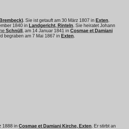
 (Brembeck)
. Sie ist getauft am 30 März 1807 in
Exten
.
mber 1840 in
Landgericht, Rinteln
. Sie heiratet
Johann
ne
Schnüll
, am 14 Januar 1841 in
Cosmae et Damiani
wird begraben am 7 Mai 1867 in
Exten
.
rz 1888 in
Cosmae et Damiani Kirche, Exten
. Er stirbt an