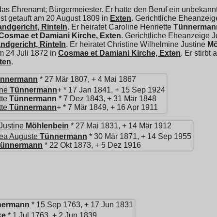
das Ehrenamt; Bürgermeiester. Er hatte den Beruf ein unbekan
 ist getauft am 20 August 1809 in
Exten
. Gerichtliche Eheanzei
andgericht, Rinteln
. Er heiratet
Caroline Henriette
Tünnerman
Cosmae et Damiani Kirche, Exten
. Gerichtliche Eheanzeige
ndgericht, Rinteln
. Er heiratet
Christine Wilhelmine Justine
Mö
m 24 Juli 1872 in
Cosmae et Damiani Kirche, Exten
. Er stirb
ten
.
nnermann
* 27 Mär 1807, + 4 Mai 1867
ine
Tünnermann
+ * 17 Jan 1841, + 15 Sep 1924
tte
Tünnermann
* 7 Dez 1843, + 31 Mär 1848
tte
Tünnermann
+ * 7 Mär 1849, + 16 Apr 1911
Justine
Möhlenbein
* 27 Mai 1831, + 14 Mär 1912
ea Auguste
Tünnermann
* 30 Mär 1871, + 14 Sep 1955
ünnermann
* 22 Okt 1873, + 5 Dez 1916
nermann
* 15 Sep 1763, + 17 Jun 1831
ke
* 1 Jul 1763, + 2 Jun 1839