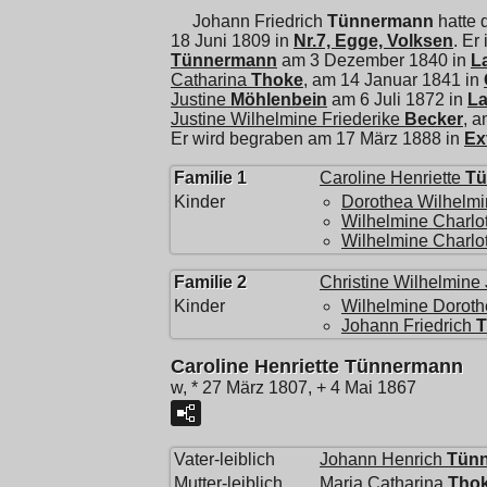
Johann Friedrich
Tünnermann
hatte 
18 Juni 1809 in
Nr.7, Egge, Volksen
. Er
Tünnermann
am 3 Dezember 1840 in
L
Catharina
Thoke
, am 14 Januar 1841 in
Justine
Möhlenbein
am 6 Juli 1872 in
La
Justine Wilhelmine Friederike
Becker
, a
Er wird begraben am 17 März 1888 in
Ex
Familie 1
Caroline Henriette
Tü
Kinder
Dorothea Wilhelm
Wilhelmine Charlo
Wilhelmine Charlo
Familie 2
Christine Wilhelmine 
Kinder
Wilhelmine Doroth
Johann Friedrich
T
Caroline Henriette Tünnermann
w, * 27 März 1807, + 4 Mai 1867
Vater-leiblich
Johann Henrich
Tün
Mutter-leiblich
Maria Catharina
Tho