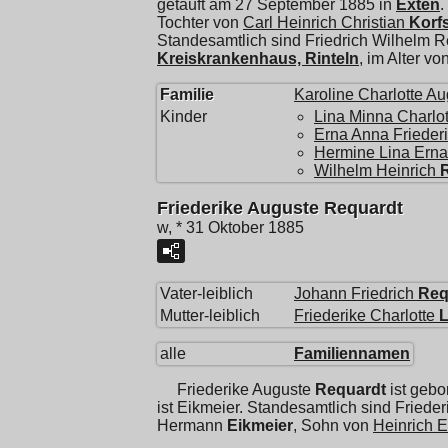
getauft am 27 September 1885 in
Exten
.
Tochter von
Carl Heinrich Christian
Korf
Standesamtlich sind Friedrich Wilhelm 
Kreiskrankenhaus, Rinteln
, im Alter v
Familie
Karoline Charlotte A
Kinder
Lina Minna Charlot
Erna Anna Frieder
Hermine Lina Erna
Wilhelm Heinrich
Friederike Auguste Requardt
w, * 31 Oktober 1885
Vater-leiblich
Johann Friedrich
Req
Mutter-leiblich
Friederike Charlotte
alle
Familiennamen
Friederike Auguste
Requardt
ist gebo
ist Eikmeier. Standesamtlich sind Fried
Hermann
Eikmeier
, Sohn von
Heinrich E