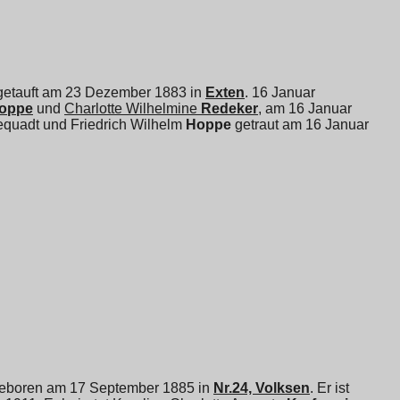
t getauft am 23 Dezember 1883 in
Exten
. 16 Januar
oppe
und
Charlotte Wilhelmine
Redeker
, am 16 Januar
Requadt und
Friedrich Wilhelm
Hoppe
getraut am 16 Januar
t geboren am 17 September 1885 in
Nr.24, Volksen
. Er ist