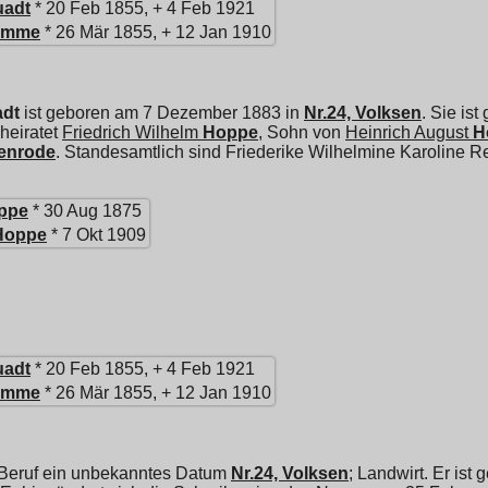
uadt
* 20 Feb 1855, + 4 Feb 1921
omme
* 26 Mär 1855, + 12 Jan 1910
dt
ist geboren am 7 Dezember 1883 in
Nr.24, Volksen
. Sie is
heiratet
Friedrich Wilhelm
Hoppe
, Sohn von
Heinrich August
H
henrode
. Standesamtlich sind Friederike Wilhelmine Karoline 
ppe
* 30 Aug 1875
Hoppe
* 7 Okt 1909
uadt
* 20 Feb 1855, + 4 Feb 1921
omme
* 26 Mär 1855, + 12 Jan 1910
 Beruf ein unbekanntes Datum
Nr.24, Volksen
; Landwirt. Er is