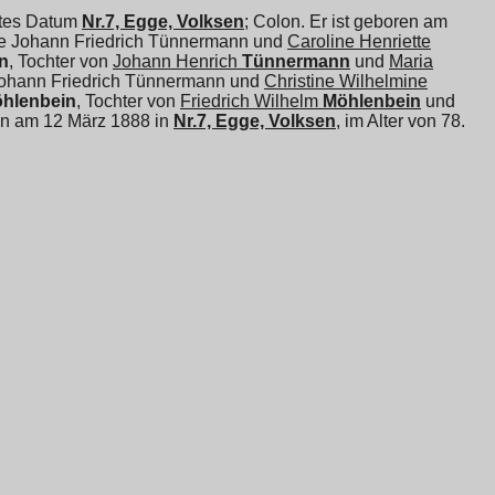
ntes Datum
Nr.7, Egge, Volksen
; Colon. Er ist geboren am
ge Johann Friedrich Tünnermann und
Caroline Henriette
n
, Tochter von
Johann Henrich
Tünnermann
und
Maria
 Johann Friedrich Tünnermann und
Christine Wilhelmine
hlenbein
, Tochter von
Friedrich Wilhelm
Möhlenbein
und
t an am 12 März 1888 in
Nr.7, Egge, Volksen
, im Alter von 78.