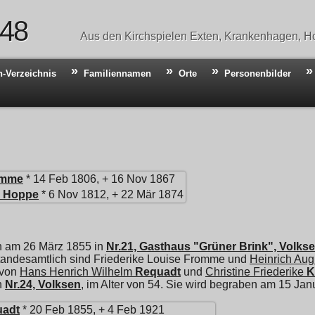
 48
Aus den Kirchspielen Exten, Krankenhagen, Ho
n-Verzeichnis
Familiennamen
Orte
Personenbilder
omme
* 14 Feb 1806, + 16 Nov 1867
Hoppe
* 6 Nov 1812, + 22 Mär 1874
n am 26 März 1855 in
Nr.21, Gasthaus "Grüner Brink", Volks
Standesamtlich sind Friederike Louise Fromme und
Heinrich Aug
 von
Hans Henrich Wilhelm
Requadt
und
Christine Friederike
K
n
Nr.24, Volksen
, im Alter von 54. Sie wird begraben am 15 Ja
uadt
* 20 Feb 1855, + 4 Feb 1921