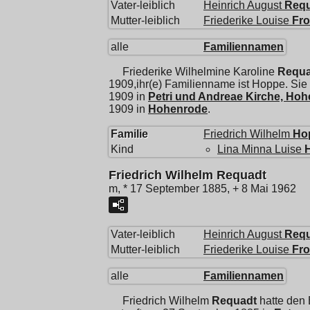
Vater-leiblich
Heinrich August
Req
Mutter-leiblich
Friederike Louise
Fr
alle
Familiennamen
Friederike Wilhelmine Karoline
Requa
1909,ihr(e) Familienname ist Hoppe. Sie 
1909 in
Petri und Andreae Kirche, Ho
1909 in
Hohenrode
.
Familie
Friedrich Wilhelm
Ho
Kind
Lina Minna Luise
Friedrich Wilhelm Requadt
m, * 17 September 1885, + 8 Mai 1962
Vater-leiblich
Heinrich August
Req
Mutter-leiblich
Friederike Louise
Fr
alle
Familiennamen
Friedrich Wilhelm
Requadt
hatte den