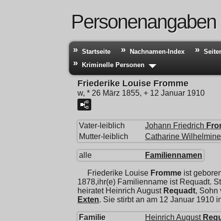
Personenangaben
Startseite
Nachnamen-Index
Seite
Kriminelle Personen
Friederike Louise Fromme
w, * 26 März 1855, + 12 Januar 1910
Vater-leiblich
Johann Friedrich
Fr
Mutter-leiblich
Catharine Wilhelmine
alle
Familiennamen
Friederike Louise
Fromme
ist gebore
1878,ihr(e) Familienname ist Requadt. 
heiratet
Heinrich August
Requadt
, Sohn
Exten
. Sie stirbt an am 12 Januar 1910 i
Familie
Heinrich August
Req