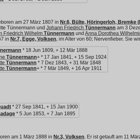
eboren am 27 März 1807 in
Nr.6, Bülte, Höringerloh, Bremke
iette Tünnermann und
Johann Friedrich
Tünnermann
am 3 Deze
 Friedrich Wilhelm
Tünnermann
und
Anna Dorothea Wilhelmi
67 in
Nr.7, Egge, Volksen
, im Alter von 60; Nervenfieber. Sie 
nermann
* 18 Jun 1809, + 12 Mär 1888
ine
Tünnermann
+ * 17 Jan 1841, + 15 Sep 1924
tte
Tünnermann
* 7 Dez 1843, + 31 Mär 1848
tte
Tünnermann
+ * 7 Mär 1849, + 16 Apr 1911
uadt
* 27 Sep 1841, + 15 Jan 1900
Ladage
* 5 Jun 1853, + 7 Jan 1895
boren am 1 März 1888 in
Nr.3, Volksen
. Er ist getauft am 11 Mä