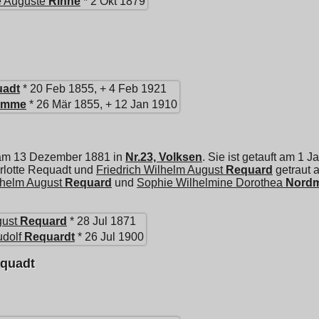
e Auguste
Rinne
* 2 Okt 1879
uadt
* 20 Feb 1855, + 4 Feb 1921
omme
* 26 Mär 1855, + 12 Jan 1910
 am 13 Dezember 1881 in
Nr.23, Volksen
. Sie ist getauft am 1 
rlotte Requadt und
Friedrich Wilhelm August
Requard
getraut 
lhelm August
Requard
und
Sophie Wilhelmine Dorothea
Nord
gust
Requard
* 28 Jul 1871
udolf
Requardt
* 26 Jul 1900
equadt