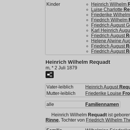
Kinder
Heinrich Wilhelm
Luise Charlotte
Re
Friederike Wilhelm
Friedrich Wilhelm
Friedrich August G
Karl Heinrich Augu
Friedrich August
R
Helene Alwine Au
Friedrich August
R
Friedrich August
R
Heinrich Wilhelm Requadt
m, * 2 Juli 1879
Vater-leiblich
Heinrich August
Req
Mutter-leiblich
Friederike Louise
Fr
alle
Familiennamen
Heinrich Wilhelm
Requadt
ist gebore
Rinne
, Tochter von
Friedrich Wilhelm Th