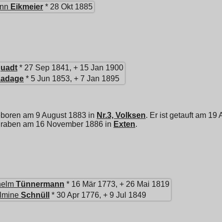
ann
Eikmeier
* 28 Okt 1885
uadt
* 27 Sep 1841, + 15 Jan 1900
Ladage
* 5 Jun 1853, + 7 Jan 1895
eboren am 9 August 1883 in
Nr.3, Volksen
. Er ist getauft am 19
 begraben am 16 November 1886 in
Exten
.
helm
Tünnermann
* 16 Mär 1773, + 26 Mai 1819
lmine
Schnüll
* 30 Apr 1776, + 9 Jul 1849