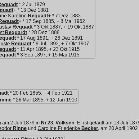
Requadt
* 2 Jul 1879
quadt
+ * 13 Dez 1881
ine Karoline
Requadt
+ * 7 Dez 1883
Requadt
+ * 17 Sep 1885, + 8 Mai 1962
ustav
Requadt
* 3 Okt 1887, + 19 Okt 1887
st
Requardt
* 28 Dez 1888
equadt
* 17 Aug 1891, + 26 Dez 1891
guste
Requadt
* 9 Jul 1893, + 7 Okt 1907
equadt
* 11 Apr 1895, + 23 Okt 1915
equadt
* 3 Sep 1897, + 15 Mai 1915
uadt
* 20 Feb 1855, + 4 Feb 1921
omme
* 26 Mär 1855, + 12 Jan 1910
n am 2 Juli 1879 in
Nr.23, Volksen
. Er ist getauft am 13 Juli 187
eodor
Rinne
und
Caroline Friederike
Becker
, am 20 April 1902