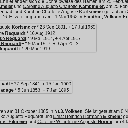
 Er hier ändert sich die Schreibweise des Namen am 25 Februar
smeier
und
Caroline Auguste Charlotte
Kampmeier
, am 25 Feb
Requadt und
Karoline Charlotte Auguste
Korfsmeier
getraut am 
on 76. Er wird begraben am 11 Mai 1962 in
Friedhof, Volksen-F
uguste
Korfsmeier
* 23 Sep 1891, + 17 Jul 1969
te
Requardt
* 16 Aug 1912
ike
Requardt
* 9 Mai 1914, + 4 Apr 1917
Requardt
+ * 9 Mai 1917, + 3 Apr 2012
Requardt
+ * 20 Mär 1919
uadt
* 27 Sep 1841, + 15 Jan 1900
Ladage
* 5 Jun 1853, + 7 Jan 1895
ren am 31 Oktober 1885 in
Nr.3, Volksen
. Sie ist getauft am 
erike Auguste Requardt und
Ernst Heinrich Hermann
Eikmeier
ge
rnst
Eikmeier
und
Caroline Wilhelmine Auguste
Hoppe
, am 4 