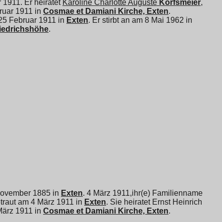
 1911. Er heiratet
Karoline Charlotte Auguste
Korfsmeier
,
ruar 1911 in
Cosmae et Damiani Kirche, Exten
.
25 Februar 1911 in
Exten
. Er stirbt an am 8 Mai 1962 in
riedrichshöhe
.
8 November 1885 in
Exten
. 4 März 1911,ihr(e) Familienname
traut am 4 März 1911 in
Exten
. Sie heiratet
Ernst Heinrich
März 1911 in
Cosmae et Damiani Kirche, Exten
.