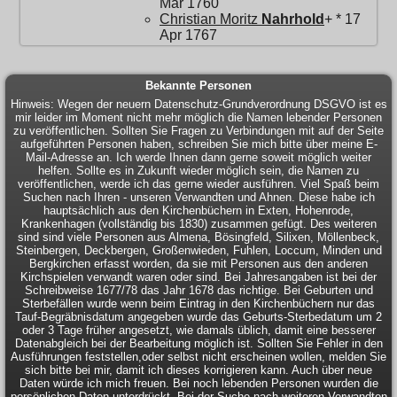
Mär 1760
Christian Moritz
Nahrhold
+ * 17
Apr 1767
Bekannte Personen
Hinweis: Wegen der neuern Datenschutz-Grundverordnung DSGVO ist es
mir leider im Moment nicht mehr möglich die Namen lebender Personen
zu veröffentlichen. Sollten Sie Fragen zu Verbindungen mit auf der Seite
aufgeführten Personen haben, schreiben Sie mich bitte über meine E-
Mail-Adresse an. Ich werde Ihnen dann gerne soweit möglich weiter
helfen. Sollte es in Zukunft wieder möglich sein, die Namen zu
veröffentlichen, werde ich das gerne wieder ausführen. Viel Spaß beim
Suchen nach Ihren - unseren Verwandten und Ahnen. Diese habe ich
hauptsächlich aus den Kirchenbüchern in Exten, Hohenrode,
Krankenhagen (vollständig bis 1830) zusammen gefügt. Des weiteren
sind sind viele Personen aus Almena, Bösingfeld, Silixen, Möllenbeck,
Steinbergen, Deckbergen, Großenwieden, Fuhlen, Loccum, Minden und
Bergkirchen erfasst worden, da sie mit Personen aus den anderen
Kirchspielen verwandt waren oder sind. Bei Jahresangaben ist bei der
Schreibweise 1677/78 das Jahr 1678 das richtige. Bei Geburten und
Sterbefällen wurde wenn beim Eintrag in den Kirchenbüchern nur das
Tauf-Begräbnisdatum angegeben wurde das Geburts-Sterbedatum um 2
oder 3 Tage früher angesetzt, wie damals üblich, damit eine besserer
Datenabgleich bei der Bearbeitung möglich ist. Sollten Sie Fehler in den
Ausführungen feststellen,oder selbst nicht erscheinen wollen, melden Sie
sich bitte bei mir, damit ich dieses korrigieren kann. Auch über neue
Daten würde ich mich freuen. Bei noch lebenden Personen wurden die
persönlichen Daten unterdrückt. Bei der Suche nach weiteren Verwandten