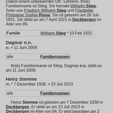
Datum einem unbekannten Ort ; Lehrerin. Ihr(e)
Familienname ist Stieg. Sie heiratet
Wilhelm
Stieg
,
Sohn von
Friedrich Wilhelm
Stieg
und
Friederike
Philippine Sophie
Rinne
. Sie ist geboren am 26 Juli
1931. Sie stirbt an am 7 April 2021 in
Deckbergen
im
Alter von 89.
Familie
Wilhelm
Stieg
* 10 Feb 1931
Dagmar n.n.
w, + 11 Juni 2009
alle
Familiennamen
Ihr(e) Familienname ist Stieg.
Dagmar
n.n.
stirbt an
am 11 Juni 2009.
Heinz Stemme
m, * 7 Dezember 1938, + 23 Juli 2023
alle
Familiennamen
Heinz
Stemme
ist geboren am 7 Dezember 1938 in
Deckbergen
. Er stirbt an am 23 Juli 2023 in
Deckbergen
im Alter von 84. Er wird begraben am 2