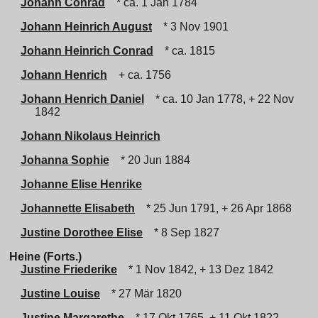
Johann Conrad
* ca. 1 Jan 1784
Johann Heinrich August
* 3 Nov 1901
Johann Heinrich Conrad
* ca. 1815
Johann Henrich
+ ca. 1756
Johann Henrich Daniel
* ca. 10 Jan 1778, + 22 Nov
1842
Johann Nikolaus Heinrich
Johanna Sophie
* 20 Jun 1884
Johanne Elise Henrike
Johannette Elisabeth
* 25 Jun 1791, + 26 Apr 1868
Justine Dorothee Elise
* 8 Sep 1827
Heine (Forts.)
Justine Friederike
* 1 Nov 1842, + 13 Dez 1842
Justine Louise
* 27 Mär 1820
Justine Margarethe
* 17 Okt 1765, + 11 Okt 1822