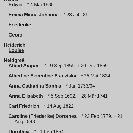
Edwin
* 4 Mai 1888
Emma Minna Johanna
* 28 Jul 1891
Friederike
Georg
Heiderich
Louise
Heidgreß
Albert August
* 19 Sep 1859, + 20 Dez 1859
Albertine Florentine Franziska
* 25 Mai 1824
Anna Catharina Sophia
* Jan 1733/34
Anna Elisabeth
* 5 Sep 1692, + 28 Mär 1741
Carl Friedrich
* 14 Aug 1822
Caroline (Friederike) Dorothea
* 22 Feb 1779, + 21
Aug 1848
Dorothea
* 11 Feb 1854