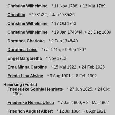
Christina Wilhelmine
* 11 Nov 1788, + 13 Mär 1789
Christine
* 1731/32, + Jan 1735/36
Christine Wilhelmine
* 17 Okt 1743
Christine Wilhelmine
* 19 Jan 1743/44, + 23 Dez 1809
Dorothea Charlotte
* 2 Feb 1748/49
Dorothea Luise
* ca. 1745, + 9 Sep 1807
Engel Margaretha
* Nov 1712
Erna Minna Caroline
* 15 Mai 1922, + 24 Feb 1923
Frieda Lina Alwine
* 3 Aug 1901, + 8 Feb 1902
Heierking (Forts.)
Friederieke Sophie Henriette
* 27 Jun 1825, + 24 Okt
1904
Friederike Helena Ulrica
* 7 Jan 1800, + 24 Mai 1862
Friedrich August Albert
* 12 Jul 1864, + 8 Apr 1921