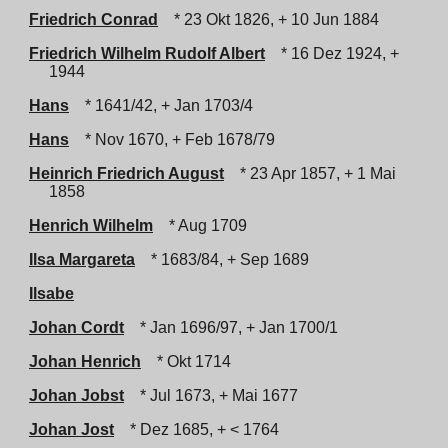
Friedrich Conrad
* 23 Okt 1826, + 10 Jun 1884
Friedrich Wilhelm Rudolf Albert
* 16 Dez 1924, +
1944
Hans
* 1641/42, + Jan 1703/4
Hans
* Nov 1670, + Feb 1678/79
Heinrich Friedrich August
* 23 Apr 1857, + 1 Mai
1858
Henrich Wilhelm
* Aug 1709
Ilsa Margareta
* 1683/84, + Sep 1689
Ilsabe
Johan Cordt
* Jan 1696/97, + Jan 1700/1
Johan Henrich
* Okt 1714
Johan Jobst
* Jul 1673, + Mai 1677
Johan Jost
* Dez 1685, + < 1764