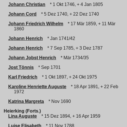
Johann Christian
* 1 Okt 1746, + 4 Jan 1805
Johann Cord
* 5 Dez 1740, + 22 Dez 1740
Johann Friedrich Wilhelm
* 17 Mär 1859, + 11 Mär
1860
Johann Henrich
* Jan 1741/42
Johann Henrich
* 7 Sep 1785, + 3 Dez 1787
Johann Jobst Henrich
* Mär 1734/35
Jost Tönnis
* Sep 1701
Karl Friedrich
* 1 Okt 1897, + 24 Okt 1975
Karoline Henriette Auguste
* 18 Apr 1891, + 22 Feb
1972
Katrina Margreta
* Nov 1690
Heierking (Forts.)
Lina Auguste
* 15 Dez 1894, + 16 Apr 1959
Luise Elisabeth
* 11 Nov 1788