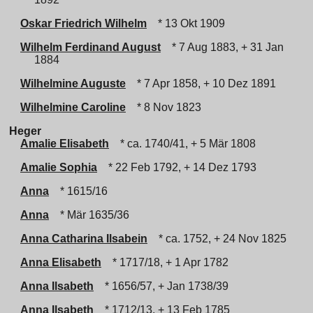
Oskar Friedrich Wilhelm
* 13 Okt 1909
Wilhelm Ferdinand August
* 7 Aug 1883, + 31 Jan
1884
Wilhelmine Auguste
* 7 Apr 1858, + 10 Dez 1891
Wilhelmine Caroline
* 8 Nov 1823
Heger
Amalie Elisabeth
* ca. 1740/41, + 5 Mär 1808
Amalie Sophia
* 22 Feb 1792, + 14 Dez 1793
Anna
* 1615/16
Anna
* Mär 1635/36
Anna Catharina Ilsabein
* ca. 1752, + 24 Nov 1825
Anna Elisabeth
* 1717/18, + 1 Apr 1782
Anna Ilsabeth
* 1656/57, + Jan 1738/39
Anna Ilsabeth
* 1712/13, + 13 Feb 1785