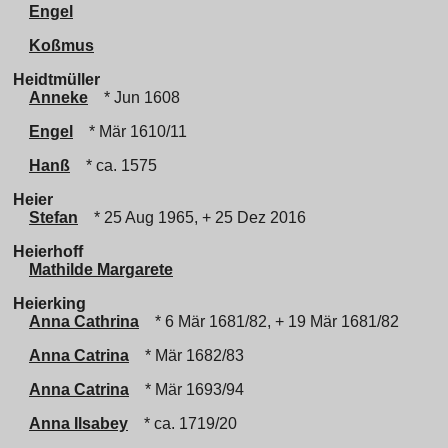
Engel
Koßmus
Heidtmüller
Anneke
* Jun 1608
Engel
* Mär 1610/11
Hanß
* ca. 1575
Heier
Stefan
* 25 Aug 1965, + 25 Dez 2016
Heierhoff
Mathilde Margarete
Heierking
Anna Cathrina
* 6 Mär 1681/82, + 19 Mär 1681/82
Anna Catrina
* Mär 1682/83
Anna Catrina
* Mär 1693/94
Anna Ilsabey
* ca. 1719/20