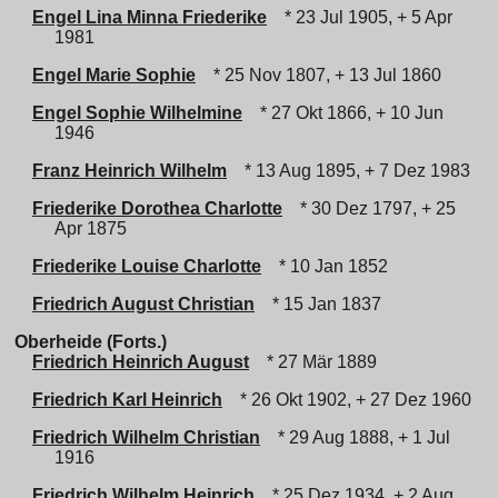
Engel Lina Minna Friederike
* 23 Jul 1905, + 5 Apr
1981
Engel Marie Sophie
* 25 Nov 1807, + 13 Jul 1860
Engel Sophie Wilhelmine
* 27 Okt 1866, + 10 Jun
1946
Franz Heinrich Wilhelm
* 13 Aug 1895, + 7 Dez 1983
Friederike Dorothea Charlotte
* 30 Dez 1797, + 25
Apr 1875
Friederike Louise Charlotte
* 10 Jan 1852
Friedrich August Christian
* 15 Jan 1837
Oberheide (Forts.)
Friedrich Heinrich August
* 27 Mär 1889
Friedrich Karl Heinrich
* 26 Okt 1902, + 27 Dez 1960
Friedrich Wilhelm Christian
* 29 Aug 1888, + 1 Jul
1916
Friedrich Wilhelm Heinrich
* 25 Dez 1934, + 2 Aug