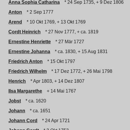
Anna Sophia Catharina
* 24 Sep 1735, + 9 Dez 1806
Anton
* 2 Sep 1777
Arend
* 10 Okt 1769, + 13 Okt 1769
Cordt Heinrich
* 27 Nov 1777, + ca. 1819
Ernestine Henriette
* 27 Mär 1727
Ernestine Johanna
* ca. 1830, + 15 Aug 1831
Friedrich Anton
* 15 Okt 1797
Friedrich Wilhelm
* 17 Dez 1772, + 26 Mai 1798
Henrich
* Apr 1803, + 14 Dez 1807
Ilsa Margarethe
+ 14 Mai 1767
Jobst
* ca. 1620
Johann
* ca. 1651
Johann Cord
* 24 Apr 1721