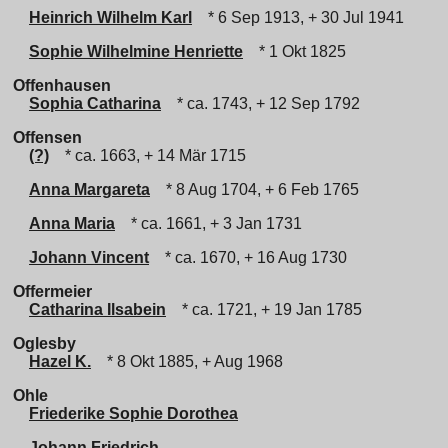
Heinrich Wilhelm Karl
* 6 Sep 1913, + 30 Jul 1941
Sophie Wilhelmine Henriette
* 1 Okt 1825
Offenhausen
Sophia Catharina
* ca. 1743, + 12 Sep 1792
Offensen
(?)
* ca. 1663, + 14 Mär 1715
Anna Margareta
* 8 Aug 1704, + 6 Feb 1765
Anna Maria
* ca. 1661, + 3 Jan 1731
Johann Vincent
* ca. 1670, + 16 Aug 1730
Offermeier
Catharina Ilsabein
* ca. 1721, + 19 Jan 1785
Oglesby
Hazel K.
* 8 Okt 1885, + Aug 1968
Ohle
Friederike Sophie Dorothea
Johann Friedrich