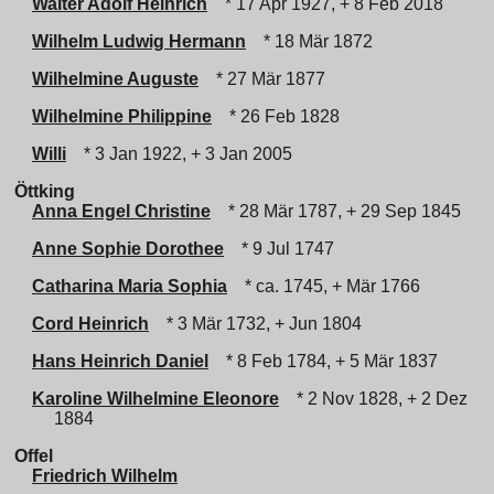
Walter Adolf Heinrich
* 17 Apr 1927, + 8 Feb 2018
Wilhelm Ludwig Hermann
* 18 Mär 1872
Wilhelmine Auguste
* 27 Mär 1877
Wilhelmine Philippine
* 26 Feb 1828
Willi
* 3 Jan 1922, + 3 Jan 2005
Öttking
Anna Engel Christine
* 28 Mär 1787, + 29 Sep 1845
Anne Sophie Dorothee
* 9 Jul 1747
Catharina Maria Sophia
* ca. 1745, + Mär 1766
Cord Heinrich
* 3 Mär 1732, + Jun 1804
Hans Heinrich Daniel
* 8 Feb 1784, + 5 Mär 1837
Karoline Wilhelmine Eleonore
* 2 Nov 1828, + 2 Dez
1884
Offel
Friedrich Wilhelm