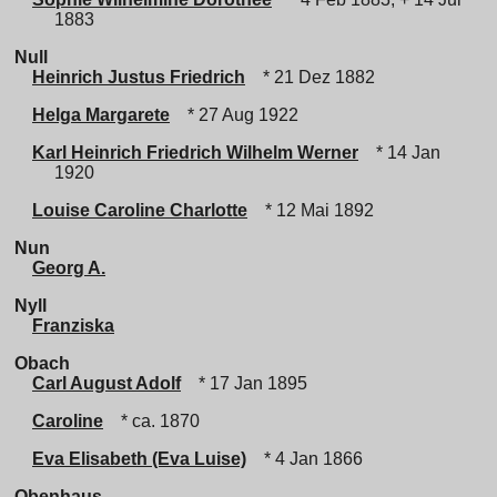
1883
Null
Heinrich Justus Friedrich
* 21 Dez 1882
Helga Margarete
* 27 Aug 1922
Karl Heinrich Friedrich Wilhelm Werner
* 14 Jan
1920
Louise Caroline Charlotte
* 12 Mai 1892
Nun
Georg A.
Nyll
Franziska
Obach
Carl August Adolf
* 17 Jan 1895
Caroline
* ca. 1870
Eva Elisabeth (Eva Luise)
* 4 Jan 1866
Obenhaus