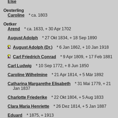
Else
Oesterling
Caroline
* ca. 1803
Oetker
Arend
* ca. 1633, + 30 Apr 1702
August Adolph
* 27 Okt 1834, + 18 Sep 1890
August Adolph (Dr.)
* 6 Jan 1862, + 10 Jan 1918
Carl Friedrich Conrad
* 9 Apr 1809, + 17 Feb 1881
Carl Ludwig
* 10 Sep 1772, + 8 Jun 1850
Caroline Wilhelmine
* 21 Apr 1814, + 5 Mär 1892
Catharina Margarethe Elisabeth
* 31 Mai 1779, + 21
Jan 1837
Charlotte Friederike
* 22 Okt 1804, + 5 Aug 1833
Clara Maria Henriette
* 26 Dez 1814, + 5 Jan 1887
Eduard
* 1875, + 1913