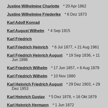
Justine Wilhelmine Charlotte
* 20 Apr 1862
Justine Wilhelmine Friederike
* 6 Dez 1873
Karl Adolf Konrad
Karl August Wilhelm
* 4 Sep 1915
Karl Friedrich
Karl Friedrich Heinrich
* 6 Jul 1877, + 21 Aug 1961
Karl Friedrich Heinrich August
* 19 Sep 1836, + 11
Jun 1896
Karl Friedrich Wilhelm
* 17 Jun 1857, + 6 Aug 1879
Karl Friedrich Wilhelm
* 10 Nov 1880
Karl Heinrich Friedrich August
* 29 Dez 1903, + 29
Dez 1953
Karl Heinrich Gustav
* 5 Dez 1878, + 16 Okt 1879
Karl Heinrich Hermann
* 1 Jun 1872