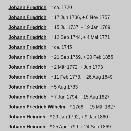
Johann Friedrich
* ca. 1720
Johann Friedrich
* 17 Jun 1736, + 6 Nov 1757
Johann Friedrich
* 15 Jul 1737, + 19 Jan 1769
Johann Friedrich
* 12 Sep 1744, + 4 Mai 1771
Johann Friedrich
* ca. 1745
Johann Friedrich
* 21 Sep 1769, + 20 Feb 1855
Johann Friedrich
* 2 Mär 1772, + Jun 1773
Johann Friedrich
* 11 Feb 1773, + 26 Aug 1849
Johann Friedrich
* 5 Aug 1783
Johann Friedrich
* 7 Jun 1794, + 15 Aug 1827
Johann Friedrich Wilhelm
* 1768, + 15 Mär 1827
Johann Heinrich
* 29 Jan 1792, + 9 Jan 1860
Johann Heinrich
* 25 Apr 1799, + 24 Sep 1869