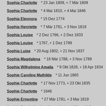
Sophia Charlotte
* 23 Jan 1809, + 7 Mär 1809
Sophia Charlotte
* 4 Mai 1810, + 4 Mai 1846
Sophia Eleonora
* 15 Dez 1774
Sophia Henriette
* 7 Mär 1791, + 3 Nov 1819
Sophia Louise
* 2 Dez 1766, + 2 Dez 1833
Sophia Louise
* 1767, + 1 Dez 1799
Sophia Luise
* 20 Aug 1802, + 21 Nov 1837
Sophia Magdalena
* 18 Mär 1788, + 3 Nov 1789
Sophia Wilhelmine Amalia
* 9 Okt 1828, + 18 Apr 1834
Sophie Caroline Mathilde
* 11 Jun 1865
Sophie Charlotte
* 17 Nov 1773, + 23 Okt 1835
Sophie Charlotte
* 1846
Sophie Ernestine
* 27 Mär 1781, + 3 Mai 1819