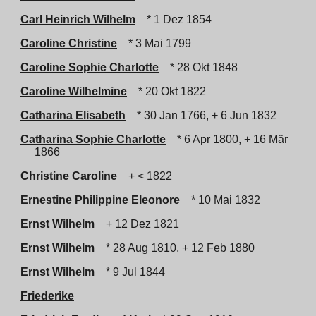
Carl Heinrich Wilhelm
* 1 Dez 1854
Caroline Christine
* 3 Mai 1799
Caroline Sophie Charlotte
* 28 Okt 1848
Caroline Wilhelmine
* 20 Okt 1822
Catharina Elisabeth
* 30 Jan 1766, + 6 Jun 1832
Catharina Sophie Charlotte
* 6 Apr 1800, + 16 Mär
1866
Christine Caroline
+ < 1822
Ernestine Philippine Eleonore
* 10 Mai 1832
Ernst Wilhelm
+ 12 Dez 1821
Ernst Wilhelm
* 28 Aug 1810, + 12 Feb 1880
Ernst Wilhelm
* 9 Jul 1844
Friederike