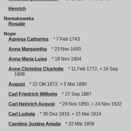
Henrich
Nomakowska
Rosalie
Nope
Agnesa Catharina
* 7 Feb 1743
Anna Margaretha
* 23 Nov 1693
Anna Maria Luise
* 18 Nov 1904
Anne Christine Charlotte
* 11 Feb 1772, + 24 Sep
1808
August
* 22 Okt 1872, + 5 Mai 1880
Carl Friedrich Wilhelm
* 27 Sep 1887
Carl Heinrich August
* 29 Nov 1850, + 24 Nov 1922
Carl Ludwig
* 30 Dez 1810, + 15 Mai 1814
Caroline Justine Amalie
* 22 Mär 1856