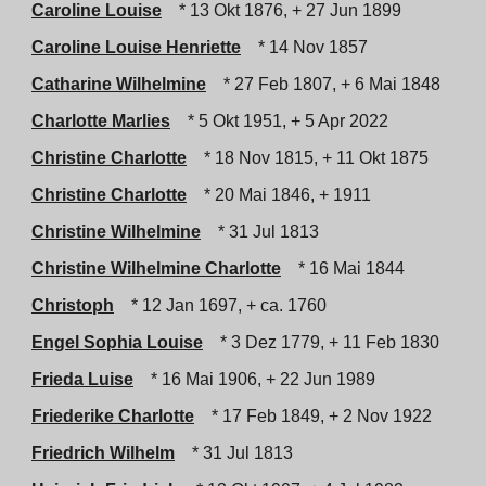
Caroline Louise
* 13 Okt 1876, + 27 Jun 1899
Caroline Louise Henriette
* 14 Nov 1857
Catharine Wilhelmine
* 27 Feb 1807, + 6 Mai 1848
Charlotte Marlies
* 5 Okt 1951, + 5 Apr 2022
Christine Charlotte
* 18 Nov 1815, + 11 Okt 1875
Christine Charlotte
* 20 Mai 1846, + 1911
Christine Wilhelmine
* 31 Jul 1813
Christine Wilhelmine Charlotte
* 16 Mai 1844
Christoph
* 12 Jan 1697, + ca. 1760
Engel Sophia Louise
* 3 Dez 1779, + 11 Feb 1830
Frieda Luise
* 16 Mai 1906, + 22 Jun 1989
Friederike Charlotte
* 17 Feb 1849, + 2 Nov 1922
Friedrich Wilhelm
* 31 Jul 1813