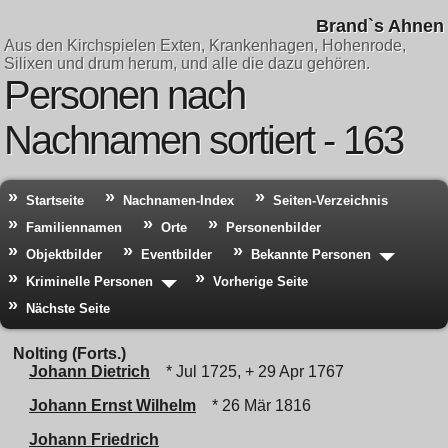
Brand`s Ahnen
Aus den Kirchspielen Exten, Krankenhagen, Hohenrode,
Silixen und drum herum, und alle die dazu gehören.
Personen nach
Nachnamen sortiert - 163
Startseite
Nachnamen-Index
Seiten-Verzeichnis
Familiennamen
Orte
Personenbilder
Objektbilder
Eventbilder
Bekannte Personen
Kriminelle Personen
Vorherige Seite
Nächste Seite
Nolting (Forts.)
Johann Dietrich
* Jul 1725, + 29 Apr 1767
Johann Ernst Wilhelm
* 26 Mär 1816
Johann Friedrich