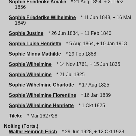
Sophie Friederike Amalie
* 21 Aug 1854, + 21 Dez
1856
Sophie Friederike Wilhelmine
* 11 Jun 1848, + 16 Mai
1849
Sophie Justine
* 26 Jun 1834, + 11 Feb 1840
Sophie Luise Henriette
* 5 Aug 1864, + 10 Jan 1913
Sophie Minna Mathilde
* 29 Feb 1888
Sophie Wilhelmine
* 14 Nov 1761, + 15 Jun 1835
Sophie Wilhelmine
* 21 Jul 1825
Sophie Wilhelmine Charlotte
* 17 Aug 1825
Sophie Wilhelmine Florentine
* 16 Jan 1839
Sophie Wilhelmine Henriette
* 1 Okt 1825
Tileke
* Mär 1627/28
Nolting (Forts.)
Walter Heinrich Erich
* 29 Jun 1928, + 12 Okt 1928