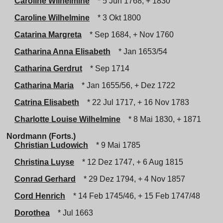
Caroline Wilhelmine
* 5 Jun 1768, + 1830
Caroline Wilhelmine
* 3 Okt 1800
Catarina Margreta
* Sep 1684, + Nov 1760
Catharina Anna Elisabeth
* Jan 1653/54
Catharina Gerdrut
* Sep 1714
Catharina Maria
* Jan 1655/56, + Dez 1722
Catrina Elisabeth
* 22 Jul 1717, + 16 Nov 1783
Charlotte Louise Wilhelmine
* 8 Mai 1830, + 1871
Nordmann (Forts.)
Christian Ludowich
* 9 Mai 1785
Christina Luyse
* 12 Dez 1747, + 6 Aug 1815
Conrad Gerhard
* 29 Dez 1794, + 4 Nov 1857
Cord Henrich
* 14 Feb 1745/46, + 15 Feb 1747/48
Dorothea
* Jul 1663