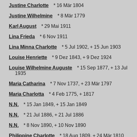
Justine Charlotte
* 16 Mär 1804
Justine Wilhelmine
* 8 Mär 1779
Karl August
* 29 Mai 1911
Lina Frieda
* 6 Nov 1911
Lina Minna Charlotte
* 5 Jul 1902, + 15 Jun 1903
Louise Henriette
* 9 Dez 1843, + 9 Dez 1924
Louise Wilhelmine Auguste
* 15 Sep 1877, + 13 Jul
1935
Maria Catharina
* 7 Nov 1737, + 23 Mär 1797
Maria Charlotta
* 4 Feb 1775, + 1817
N.N.
* 15 Jan 1849, + 15 Jan 1849
N.N.
* 21 Jul 1886, + 21 Jul 1886
N.N.
* 8 Nov 1890, + 10 Nov 1890
Philippine Charlotte
* 18 Aug 1809, + 24 Mär 1810