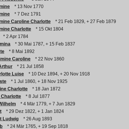
lmine
* 13 Nov 1770
lmine
* 7 Dez 1791
lmine Caroline Charlotte
* 21 Feb 1829, + 27 Feb 1879
lmine Charlotte
* 15 Okt 1804
* 2 Apr 1784
lmina
* 30 Mai 1787, + 15 Feb 1837
te
* 8 Mai 1892
lmine Caroline
* 22 Nov 1860
Arthur
* 21 Jul 1858
lotte Luise
* 10 Dez 1894, + 20 Nov 1918
ste
* 1 Jul 1860, + 18 Nov 1925
ine Charlotte
* 18 Jan 1872
 Charlotte
* 8 Jul 1877
 Wilhelm
* 4 Mär 1779, + 7 Jun 1829
t
* 29 Dez 1822, + 1 Jan 1824
t Ludwig
* 26 Aug 1893
eb
* 24 Mär 1765, + 19 Sep 1818