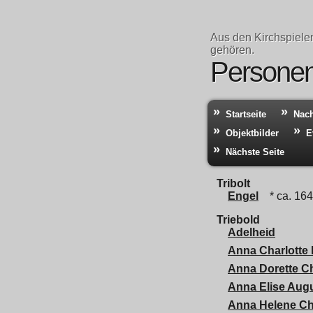
Aus den Kirchspiele
gehören.
Personen
Startseite
Nac
Objektbilder
E
Nächste Seite
Tribolt
Engel
* ca. 16
Triebold
Adelheid
Anna Charlotte
Anna Dorette Ch
Anna Elise Aug
Anna Helene Ch