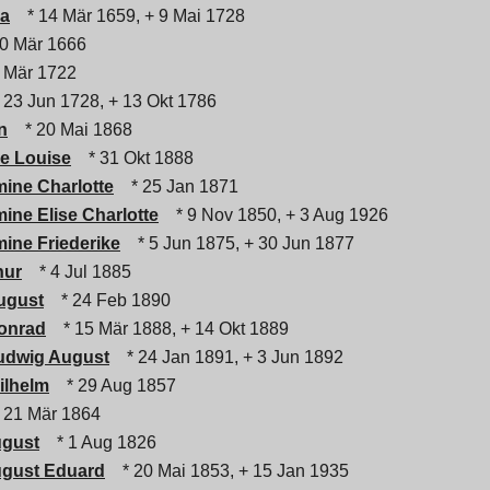
ha
* 14 Mär 1659, + 9 Mai 1728
0 Mär 1666
 Mär 1722
 23 Jun 1728, + 13 Okt 1786
n
* 20 Mai 1868
e Louise
* 31 Okt 1888
ine Charlotte
* 25 Jan 1871
ine Elise Charlotte
* 9 Nov 1850, + 3 Aug 1926
ine Friederike
* 5 Jun 1875, + 30 Jun 1877
hur
* 4 Jul 1885
August
* 24 Feb 1890
Conrad
* 15 Mär 1888, + 14 Okt 1889
Ludwig August
* 24 Jan 1891, + 3 Jun 1892
ilhelm
* 29 Aug 1857
 21 Mär 1864
ugust
* 1 Aug 1826
ugust Eduard
* 20 Mai 1853, + 15 Jan 1935