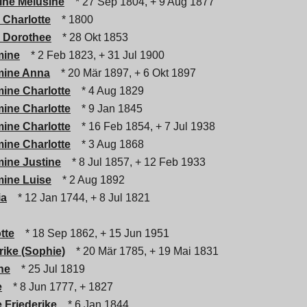
pine Melusine
* 27 Sep 1804, + 9 Aug 1877
 Charlotte
* 1800
e Dorothee
* 28 Okt 1853
mine
* 2 Feb 1823, + 31 Jul 1900
mine Anna
* 20 Mär 1897, + 6 Okt 1897
mine Charlotte
* 4 Aug 1829
mine Charlotte
* 9 Jan 1845
mine Charlotte
* 16 Feb 1854, + 7 Jul 1938
mine Charlotte
* 3 Aug 1868
mine Justine
* 8 Jul 1857, + 12 Feb 1933
mine Luise
* 2 Aug 1892
ia
* 12 Jan 1744, + 8 Jul 1821
tte
* 18 Sep 1862, + 15 Jun 1951
rike (Sophie)
* 20 Mär 1785, + 19 Mai 1831
ne
* 25 Jul 1819
e
* 8 Jun 1777, + 1827
 Friederike
* 6 Jan 1844