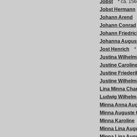
Jobst
* ca. 15
Jobst Hermann
Johann Arend
Johann Conrad
Johann Friedric
Johanna August
Jost Henrich
* 
Justina Wilhelm
Justine Carolin
Justine Friederi
Justine Wilhelm
Lina Minna Char
Ludwig Wilhelm
Minna Anna Au
Minna Auguste 
Minna Karoline
Minna Lina Aug
Minna Lina Aug