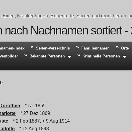
n Exten, Krankenhagen, Hohenrode, Silixen und drum herum, un
 nach Nachnamen sortiert -
hnamen-Index
Seiten-Verzeichnis
Familiennamen
Orte
ventbilder
Bekannte Personen
Kriminelle Personen
40
 Dorothee
* ca. 1855
arlotte
* 27 Dez 1869
uste
* 2 Feb 1887, + 9 Aug 1914
arlotte
* 12 Aug 1898