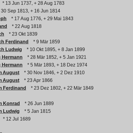
* 13 Jun 1737, + 28 Aug 1783
 30 Sep 1813, + 16 Jun 1814
oph
* 17 Aug 1776, + 29 Mai 1843
and
* 22 Aug 1818
ch
* 23 Okt 1839
ich Ferdinand
* 9 Mär 1859
ich Ludwig
* 10 Okt 1895, + 8 Jan 1899
g Hermann
* 28 Mär 1852, + 5 Jan 1921
g Hermann
* 5 Mär 1893, + 18 Dez 1974
m August
* 30 Nov 1846, + 2 Dez 1910
m August
* 23 Apr 1866
m Ferdinand
* 23 Dez 1802, + 22 Mär 1849
lm Konrad
* 26 Jun 1889
lm Ludwig
* 5 Jan 1815
* 12 Jul 1689