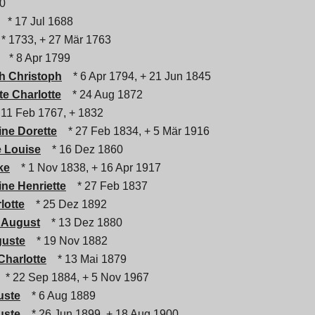
60
* 17 Jul 1688
* 1733, + 27 Mär 1763
* 8 Apr 1799
h Christoph
* 6 Apr 1794, + 21 Jun 1845
e Charlotte
* 24 Aug 1872
11 Feb 1767, + 1832
ine Dorette
* 27 Feb 1834, + 5 Mär 1916
e Louise
* 16 Dez 1860
ke
* 1 Nov 1838, + 16 Apr 1917
ine Henriette
* 27 Feb 1837
lotte
* 25 Dez 1892
 August
* 13 Dez 1880
guste
* 19 Nov 1882
Charlotte
* 13 Mai 1879
* 22 Sep 1884, + 5 Nov 1967
uste
* 6 Aug 1889
uste
* 26 Jun 1899, + 18 Aug 1900